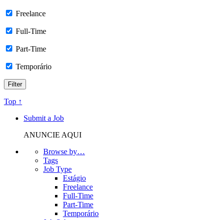
Freelance
Full-Time
Part-Time
Temporário
Top ↑
Submit a Job
ANUNCIE AQUI
Browse by…
Tags
Job Type
Estágio
Freelance
Full-Time
Part-Time
Temporário