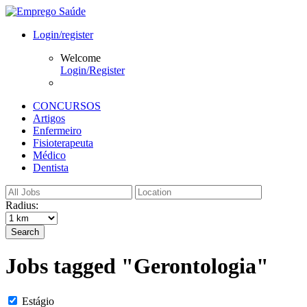
Login/register
Welcome
Login/Register
CONCURSOS
Artigos
Enfermeiro
Fisioterapeuta
Médico
Dentista
Radius:
Search
Jobs tagged "Gerontologia"
Estágio