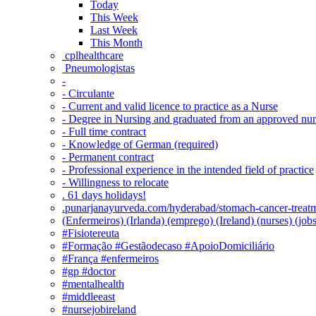
Today
This Week
Last Week
This Month
‎ cplhealthcare‬
Pneumologistas
-
- Circulante
- Current and valid licence to practice as a Nurse
- Degree in Nursing and graduated from an approved nu
- Full time contract
- Knowledge of German (required)
- Permanent contract
- Professional experience in the intended field of practice
- Willingness to relocate
. 61 days holidays!
.punarjanayurveda.com/hyderabad/stomach-cancer-treatm
(Enfermeiros) (Irlanda) (emprego) (Ireland) (nurses) (jo
#Fisiotereuta
#Formação #Gestãodecaso #ApoioDomiciliário
#França #enfermeiros
#gp #doctor
#mentalhealth
#middleeast
#nursejobireland