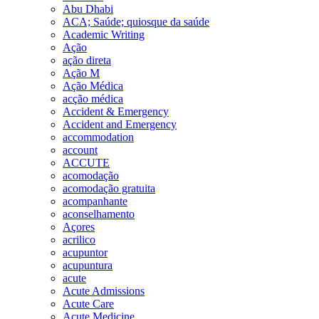
Abu Dhabi
ACA; Saúde; quiosque da saúde
Academic Writing
Ação
ação direta
Ação M
Ação Médica
acção médica
Accident & Emergency
Accident and Emergency
accommodation
account
ACCUTE
acomodação
acomodação gratuita
acompanhante
aconselhamento
Açores
acrilico
acupuntor
acupuntura
acute
Acute Admissions
Acute Care
Acute Medicine