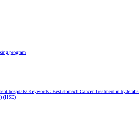
rsing program
ent-hospitals/ Keywords : Best stomach Cancer Treatment in hyderab
bs) (HSE)