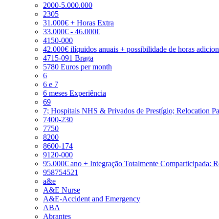
2000-5.000.000
2305
31.000€ + Horas Extra
33.000€ - 46.000€
4150-000
42.000€ ilíquidos anuais + possibilidade de horas adicio
4715-091 Braga
5780 Euros per month
6
6 e 7
6 meses Experiência
69
7; Hospitais NHS & Privados de Prestígio; Relocation P
7400-230
7750
8200
8600-174
9120-000
95.000€ ano + Integração Totalmente Comparticipada: 
958754521
a&e
A&E Nurse
A&E-Accident and Emergency
ABA
Abrantes