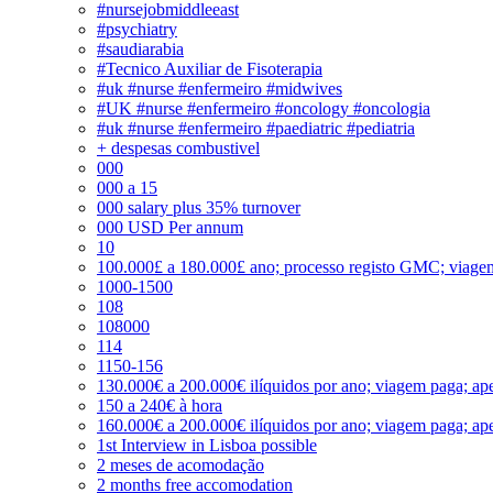
#nursejobmiddleeast
#psychiatry
#saudiarabia
#Tecnico Auxiliar de Fisoterapia
#uk #nurse #enfermeiro #midwives
#UK #nurse #enfermeiro #oncology #oncologia
#uk #nurse #enfermeiro #paediatric #pediatria
+ despesas combustivel
000
000 a 15
000 salary plus 35% turnover
000 USD Per annum
10
100.000£ a 180.000£ ano; processo registo GMC; viage
1000-1500
108
108000
114
1150-156
130.000€ a 200.000€ ilíquidos por ano; viagem paga; ape
150 a 240€ à hora
160.000€ a 200.000€ ilíquidos por ano; viagem paga; ape
1st Interview in Lisboa possible
2 meses de acomodação
2 months free accomodation