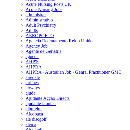
Acute Nursing Posts UK
Acute-Nursing-Jobs
administrar
Administrativo
Adult Psychiatry
Adults
AEROPORTO
Agencia Recrutamento Reino Unido
Agency Job
Agente de Geriatria
águeda
AHP'S
AHPRA
AHPRA - Australian Job - Genral Practitioner GMC
airedale
airlines
airways
ajuda
Ajudante Acção Directa
ajudante familiar
albufeira
Alcobaça
ale discgolf
alemã
Alemanha