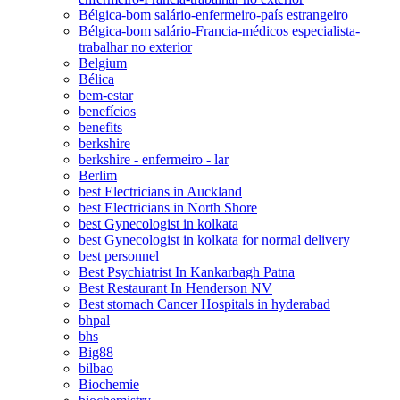
Bélgica-bom salário-enfermeiro-país estrangeiro
Bélgica-bom salário-Francia-médicos especialista-
trabalhar no exterior
Belgium
Bélica
bem-estar
benefícios
benefits
berkshire
berkshire - enfermeiro - lar
Berlim
best Electricians in Auckland
best Electricians in North Shore
best Gynecologist in kolkata
best Gynecologist in kolkata for normal delivery
best personnel
Best Psychiatrist In Kankarbagh Patna
Best Restaurant In Henderson NV
Best stomach Cancer Hospitals in hyderabad
bhpal
bhs
Big88
bilbao
Biochemie