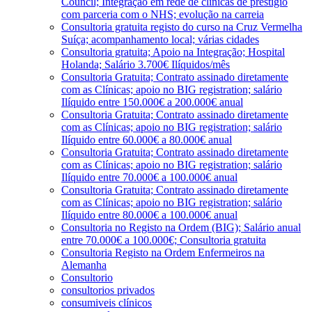
Council; Integração em rede de clínicas de prestígio
com parceria com o NHS; evolução na carreia
Consultoria gratuita registo do curso na Cruz Vermelha
Suíça; acompanhamento local; várias cidades
Consultoria gratuita; Apoio na Integração; Hospital
Holanda; Salário 3.700€ Ilíquidos/mês
Consultoria Gratuita; Contrato assinado diretamente
com as Clínicas; apoio no BIG registration; salário
Ilíquido entre 150.000€ a 200.000€ anual
Consultoria Gratuita; Contrato assinado diretamente
com as Clínicas; apoio no BIG registration; salário
Ilíquido entre 60.000€ a 80.000€ anual
Consultoria Gratuita; Contrato assinado diretamente
com as Clínicas; apoio no BIG registration; salário
Ilíquido entre 70.000€ a 100.000€ anual
Consultoria Gratuita; Contrato assinado diretamente
com as Clínicas; apoio no BIG registration; salário
Ilíquido entre 80.000€ a 100.000€ anual
Consultoria no Registo na Ordem (BIG); Salário anual
entre 70.000€ a 100.000€; Consultoria gratuita
Consultoria Registo na Ordem Enfermeiros na
Alemanha
Consultorio
consultorios privados
consumiveis clínicos