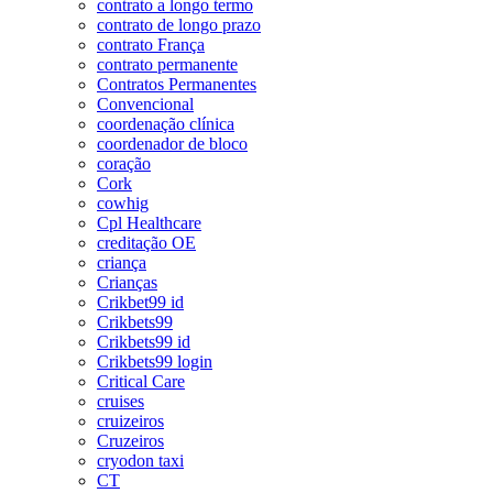
contrato a longo termo
contrato de longo prazo
contrato França
contrato permanente
Contratos Permanentes
Convencional
coordenação clínica
coordenador de bloco
coração
Cork
cowhig
Cpl Healthcare
creditação OE
criança
Crianças
Crikbet99 id
Crikbets99
Crikbets99 id
Crikbets99 login
Critical Care
cruises
cruizeiros
Cruzeiros
cryodon taxi
CT