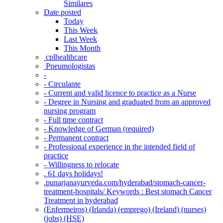
Similares
Date posted
Today
This Week
Last Week
This Month
‎ cplhealthcare‬
Pneumologistas
-
- Circulante
- Current and valid licence to practice as a Nurse
- Degree in Nursing and graduated from an approved
nursing program
- Full time contract
- Knowledge of German (required)
- Permanent contract
- Professional experience in the intended field of
practice
- Willingness to relocate
. 61 days holidays!
.punarjanayurveda.com/hyderabad/stomach-cancer-
treatment-hospitals/ Keywords : Best stomach Cancer
Treatment in hyderabad
(Enfermeiros) (Irlanda) (emprego) (Ireland) (nurses)
(jobs) (HSE)