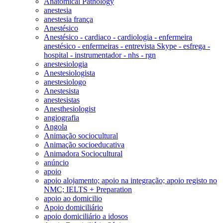
Anatomical Pathology
anestesia
anestesia frança
Anestésico
Anestésico - cardiaco - cardiologia - enfermeira
anestésico - enfermeiras - entrevista Skype - esfrega -
hospital - instrumentador - nhs - rgn
anestesiologia
Anestesiologista
anestesiologo
Anestesista
anestesistas
Anesthesiologist
angiografia
Angola
Animação sociocultural
Animação socioeducativa
Animadora Sociocultural
anúncio
apoio
apoio alojamento; apoio na integração; apoio registo no
NMC; IELTS + Preparation
apoio ao domicilio
Apoio domiciliário
apoio domiciliário a idosos