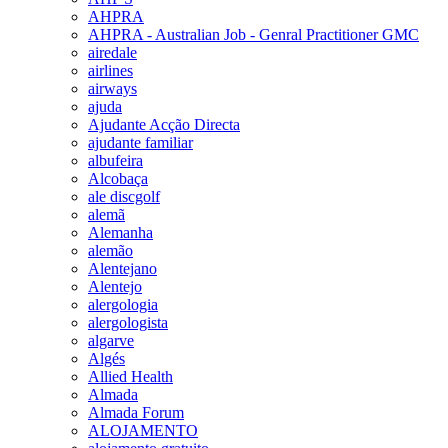
AHPRA
AHPRA - Australian Job - Genral Practitioner GMC
airedale
airlines
airways
ajuda
Ajudante Acção Directa
ajudante familiar
albufeira
Alcobaça
ale discgolf
alemã
Alemanha
alemão
Alentejano
Alentejo
alergologia
alergologista
algarve
Algés
Allied Health
Almada
Almada Forum
ALOJAMENTO