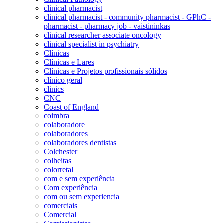
clinical pharmacist
clinical pharmacist - community pharmacist - GPhC -
pharmacist - pharmacy job - vaistininkas
clinical researcher associate oncology
clinical specialist in psychiatry
Clínicas
Clínicas e Lares
Clínicas e Projetos profissionais sólidos
clínico geral
clinics
CNC
Coast of England
coimbra
colaboradore
colaboradores
colaboradores dentistas
Colchester
colheitas
colorretal
com e sem experiência
Com experiência
com ou sem experiencia
comerciais
Comercial