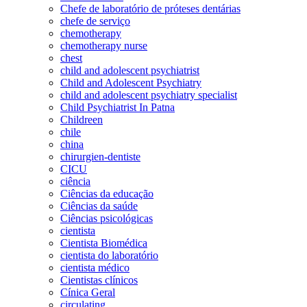
Chefe de laboratório de próteses dentárias
chefe de serviço
chemotherapy
chemotherapy nurse
chest
child and adolescent psychiatrist
Child and Adolescent Psychiatry
child and adolescent psychiatry specialist
Child Psychiatrist In Patna
Childreen
chile
china
chirurgien-dentiste
CICU
ciência
Ciências da educação
Ciências da saúde
Ciências psicológicas
cientista
Cientista Biomédica
cientista do laboratório
cientista médico
Cientistas clínicos
Cínica Geral
circulating