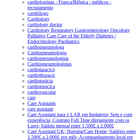
cardiologistas - França/Bélgica - médicos -
recrutamento
cardiólogo
Cardiology
cardiology doctor
Cardiology Respiratory Gastroenterology Oncology
Palliative Care Care of the Elderly Diabetes /
Endocrinology Paediatrics
cardiopneumologa
Cardiopneumologia
cardiopneumologista
Cardiopneumologistas
cardiotaracico
cardiothoracic
cardiotorácia
cardiotoracica
cardiovascular
care
Care Asistants
care assistant
Care Assistant para 1 LAR em Inglaterra; Sem e com
experiência; Contrato Full Time diretamente com os
Lares; Salário mensal entre 1.500£ a 2.000£
Care Assistant UK; Nursing/Care Home; Salários entre
1.500£ a 2.000£ por mês; Acompanhamento local em