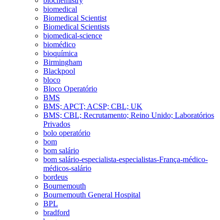
biochemistry
biomedical
Biomedical Scientist
Biomedical Scientists
biomedical-science
biomédico
bioquímica
Birmingham
Blackpool
bloco
Bloco Operatório
BMS
BMS; APCT; ACSP; CBL; UK
BMS; CBL; Recrutamento; Reino Unido; Laboratórios
Privados
bolo operatório
bom
bom salário
bom salário-especialista-especialistas-França-médico-
médicos-salário
bordeus
Bournemouth
Bournemouth General Hospital
BPL
bradford