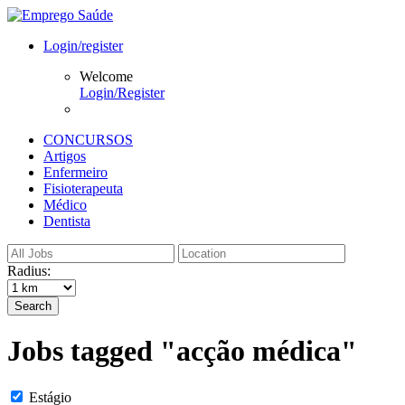
Login/register
Welcome
Login/Register
CONCURSOS
Artigos
Enfermeiro
Fisioterapeuta
Médico
Dentista
Radius:
Search
Jobs tagged "acção médica"
Estágio