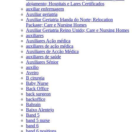
alojamento; Hospitais e Lares Certificados
auxiliar enfermagem
Auxiliar geriatria
Auxiliar Geriatria Irlanda do Norte; Relocation
Package; Care e Nursing Homes
Auxiliar Geriatria Reino Unido; Care e Nursing Homes
auxiliares
Auxiliares Ação médica
auxiliares de ação médica
Auxiliares de Acção Médica
auxiliares de saúde
Auxiliares Sénior
auxilio
Aveiro
B cirurgia
Baby Nurse
Back Office
back surgeon
backoffice
Bahrain
Baixo Alentejo
Band 5
band 5 nurse
band 6
band 6 positions