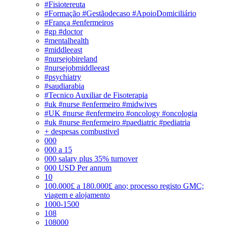
#Fisiotereuta
#Formação #Gestãodecaso #ApoioDomiciliário
#França #enfermeiros
#gp #doctor
#mentalhealth
#middleeast
#nursejobireland
#nursejobmiddleeast
#psychiatry
#saudiarabia
#Tecnico Auxiliar de Fisoterapia
#uk #nurse #enfermeiro #midwives
#UK #nurse #enfermeiro #oncology #oncologia
#uk #nurse #enfermeiro #paediatric #pediatria
+ despesas combustivel
000
000 a 15
000 salary plus 35% turnover
000 USD Per annum
10
100.000£ a 180.000£ ano; processo registo GMC;
viagem e alojamento
1000-1500
108
108000