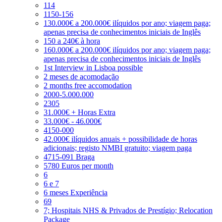
114
1150-156
130.000€ a 200.000€ ilíquidos por ano; viagem paga;
apenas precisa de conhecimentos iniciais de Inglês
150 a 240€ à hora
160.000€ a 200.000€ ilíquidos por ano; viagem paga;
apenas precisa de conhecimentos iniciais de Inglês
1st Interview in Lisboa possible
2 meses de acomodação
2 months free accomodation
2000-5.000.000
2305
31.000€ + Horas Extra
33.000€ - 46.000€
4150-000
42.000€ ilíquidos anuais + possibilidade de horas
adicionais; registo NMBI gratuito; viagem paga
4715-091 Braga
5780 Euros per month
6
6 e 7
6 meses Experiência
69
7; Hospitais NHS & Privados de Prestígio; Relocation
Package