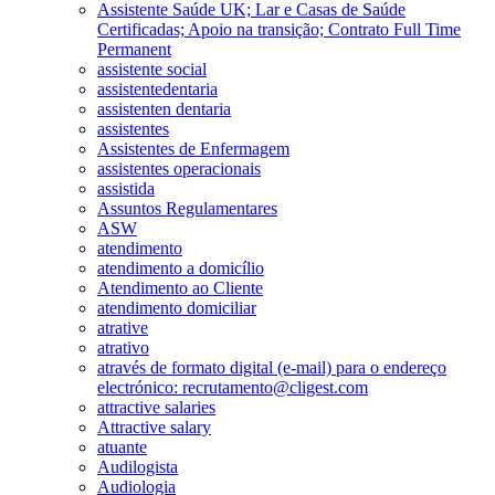
Assistente Saúde UK; Lar e Casas de Saúde
Certificadas; Apoio na transição; Contrato Full Time
Permanent
assistente social
assistentedentaria
assistenten dentaria
assistentes
Assistentes de Enfermagem
assistentes operacionais
assistida
Assuntos Regulamentares
ASW
atendimento
atendimento a domicílio
Atendimento ao Cliente
atendimento domiciliar
atrative
atrativo
através de formato digital (e-mail) para o endereço
electrónico: recrutamento@cligest.com
attractive salaries
Attractive salary
atuante
Audilogista
Audiologia