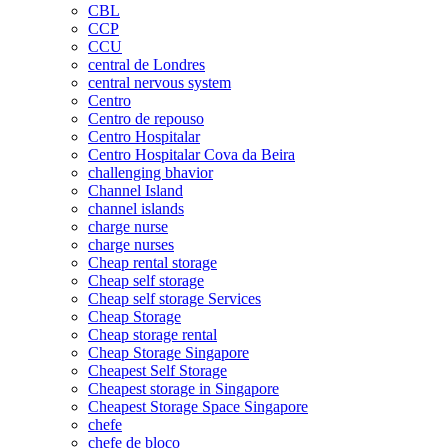
CBL
CCP
CCU
central de Londres
central nervous system
Centro
Centro de repouso
Centro Hospitalar
Centro Hospitalar Cova da Beira
challenging bhavior
Channel Island
channel islands
charge nurse
charge nurses
Cheap rental storage
Cheap self storage
Cheap self storage Services
Cheap Storage
Cheap storage rental
Cheap Storage Singapore
Cheapest Self Storage
Cheapest storage in Singapore
Cheapest Storage Space Singapore
chefe
chefe de bloco