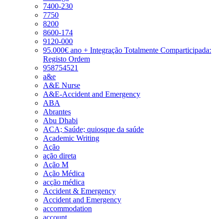
7400-230
7750
8200
8600-174
9120-000
95.000€ ano + Integração Totalmente Comparticipada:
Registo Ordem
958754521
a&e
A&E Nurse
A&E-Accident and Emergency
ABA
Abrantes
Abu Dhabi
ACA; Saúde; quiosque da saúde
Academic Writing
Ação
ação direta
Ação M
Ação Médica
acção médica
Accident & Emergency
Accident and Emergency
accommodation
account