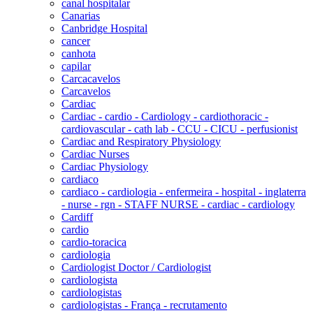
canal hospitalar
Canarias
Canbridge Hospital
cancer
canhota
capilar
Carcacavelos
Carcavelos
Cardiac
Cardiac - cardio - Cardiology - cardiothoracic -
cardiovascular - cath lab - CCU - CICU - perfusionist
Cardiac and Respiratory Physiology
Cardiac Nurses
Cardiac Physiology
cardiaco
cardiaco - cardiologia - enfermeira - hospital - inglaterra
- nurse - rgn - STAFF NURSE - cardiac - cardiology
Cardiff
cardio
cardio-toracica
cardiologia
Cardiologist Doctor / Cardiologist
cardiologista
cardiologistas
cardiologistas - França - recrutamento