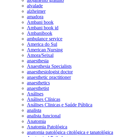
alojamento gratuito
alvalade
alzheimer
amadora
Ambani book
Ambani book id
Ambanibook
ambulance service
America do Sul
American Nursing
Amora/Seixal
anaesthesia
Anaesthesia Specialists
anaesthesiologist doctor
anaesthetic practitioner
anaesthetics
anaesthetist
Análises
Análises Clínicas
Análises Clinicas e Saúde Pública
analista
analista funcional
Anatomia
Anatomia Patológica
anatomia patológica citológica e tanatológica