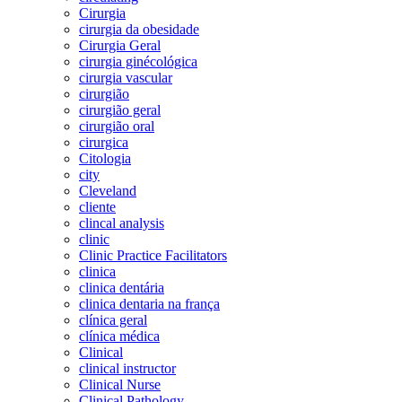
Cirurgia
cirurgia da obesidade
Cirurgia Geral
cirurgia ginécológica
cirurgia vascular
cirurgião
cirurgião geral
cirurgião oral
cirurgica
Citologia
city
Cleveland
cliente
clincal analysis
clinic
Clinic Practice Facilitators
clinica
clinica dentária
clinica dentaria na frança
clínica geral
clínica médica
Clinical
clinical instructor
Clinical Nurse
Clinical Pathology