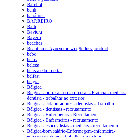
Band_4
bank
bariátrica
BARREIRO
Bath
Baviera
Bayern
beaches
Beautilook Ayurvedic weight loss product
bebe
belas
beleza
beleza e bem estar
belfast
belgia
Bélgica
Bélgica - bom salário - comprar - Francia - médico-
dentista - trabalhar no exterior
Bélgica - colaboradores - dentistas - Trabalho
Bélgica - dentistas - recrutamento
Bélgica - Enfermeiros - Recrutamen
Bélgica - Enfermeiros - recrutamento
Bélgica - especialistas - médicos - recrutamento
Bélgica-bom salário-Enfermagem-enfermeira-
enfermeiro-Francia-trabalhar no exterior