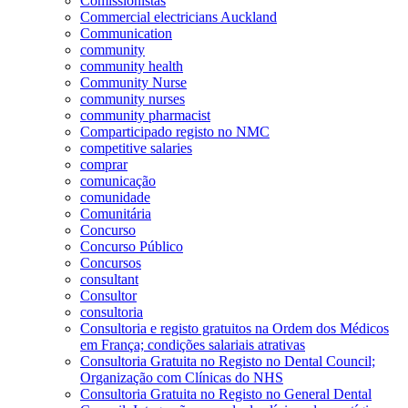
Comissionistas
Commercial electricians Auckland
Communication
community
community health
Community Nurse
community nurses
community pharmacist
Comparticipado registo no NMC
competitive salaries
comprar
comunicação
comunidade
Comunitária
Concurso
Concurso Público
Concursos
consultant
Consultor
consultoria
Consultoria e registo gratuitos na Ordem dos Médicos
em França; condições salariais atrativas
Consultoria Gratuita no Registo no Dental Council;
Organização com Clínicas do NHS
Consultoria Gratuita no Registo no General Dental