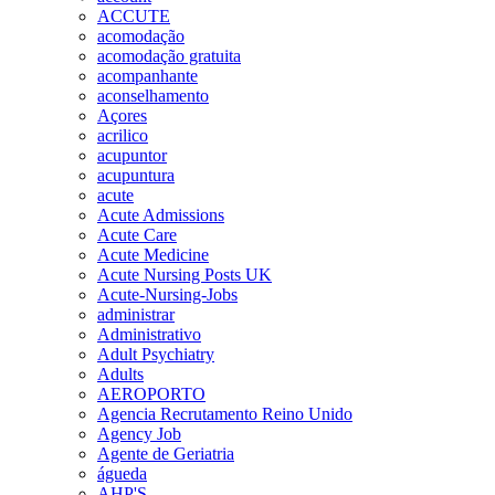
ACCUTE
acomodação
acomodação gratuita
acompanhante
aconselhamento
Açores
acrilico
acupuntor
acupuntura
acute
Acute Admissions
Acute Care
Acute Medicine
Acute Nursing Posts UK
Acute-Nursing-Jobs
administrar
Administrativo
Adult Psychiatry
Adults
AEROPORTO
Agencia Recrutamento Reino Unido
Agency Job
Agente de Geriatria
águeda
AHP'S