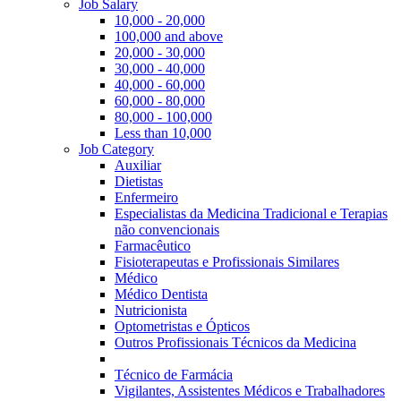
Job Salary
10,000 - 20,000
100,000 and above
20,000 - 30,000
30,000 - 40,000
40,000 - 60,000
60,000 - 80,000
80,000 - 100,000
Less than 10,000
Job Category
Auxiliar
Dietistas
Enfermeiro
Especialistas da Medicina Tradicional e Terapias
não convencionais
Farmacêutico
Fisioterapeutas e Profissionais Similares
Médico
Médico Dentista
Nutricionista
Optometristas e Ópticos
Outros Profissionais Técnicos da Medicina
Técnico de Farmácia
Vigilantes, Assistentes Médicos e Trabalhadores