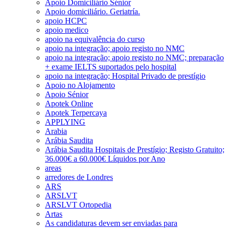
Apoio Domiciliário Sénior
Apoio domiciliário. Geriatría.
apoio HCPC
apoio medico
apoio na equivalência do curso
apoio na integração; apoio registo no NMC
apoio na integração; apoio registo no NMC; preparação
+ exame IELTS suportados pelo hospital
apoio na integração; Hospital Privado de prestígio
Apoio no Alojamento
Apoio Sénior
Apotek Online
Apotek Terpercaya
APPLYING
Arabia
Arábia Saudita
Arábia Saudita Hospitais de Prestígio; Registo Gratuito;
36.000€ a 60.000€ Líquidos por Ano
areas
arredores de Londres
ARS
ARSLVT
ARSLVT Ortopedia
Artas
As candidaturas devem ser enviadas para