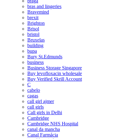
braga
bras and lingeries
Bravemind
brexit
Brighton
Brisol
bristol
Bruxelas
building
bupa
Bury St.Edmunds
business
Business Storage Singapore
Buy levofloxacin wholesale
Buy Verified Skrill Account
C
cabelo
cagas
call girl ajmer
call girls
Call girls in Delhi
Cambridge
Cambridge NHS Hospital
canal da mancha
Canal Farmácia