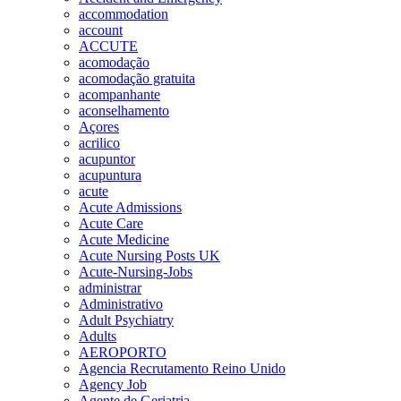
accommodation
account
ACCUTE
acomodação
acomodação gratuita
acompanhante
aconselhamento
Açores
acrilico
acupuntor
acupuntura
acute
Acute Admissions
Acute Care
Acute Medicine
Acute Nursing Posts UK
Acute-Nursing-Jobs
administrar
Administrativo
Adult Psychiatry
Adults
AEROPORTO
Agencia Recrutamento Reino Unido
Agency Job
Agente de Geriatria