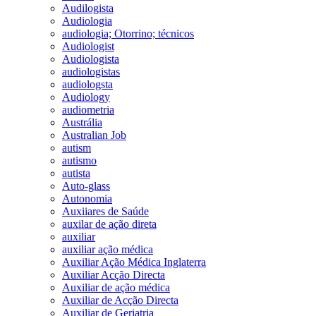
Audilogista
Audiologia
audiologia; Otorrino; técnicos
Audiologist
Audiologista
audiologistas
audiologsta
Audiology
audiometria
Austrália
Australian Job
autism
autismo
autista
Auto-glass
Autonomia
Auxiiares de Saúde
auxilar de ação direta
auxiliar
auxiliar ação médica
Auxiliar Ação Médica Inglaterra
Auxiliar Acção Directa
Auxiliar de ação médica
Auxiliar de Acção Directa
Auxiliar de Geriatria