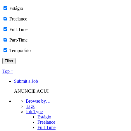
Estágio
Freelance
Full-Time
Part-Time
Temporário
Top ↑
Submit a Job
ANUNCIE AQUI
Browse by…
Tags
Job Type
Estágio
Freelance
Full-Time