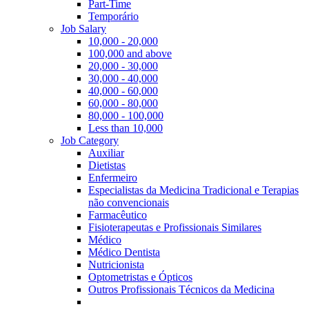
Part-Time
Temporário
Job Salary
10,000 - 20,000
100,000 and above
20,000 - 30,000
30,000 - 40,000
40,000 - 60,000
60,000 - 80,000
80,000 - 100,000
Less than 10,000
Job Category
Auxiliar
Dietistas
Enfermeiro
Especialistas da Medicina Tradicional e Terapias
não convencionais
Farmacêutico
Fisioterapeutas e Profissionais Similares
Médico
Médico Dentista
Nutricionista
Optometristas e Ópticos
Outros Profissionais Técnicos da Medicina