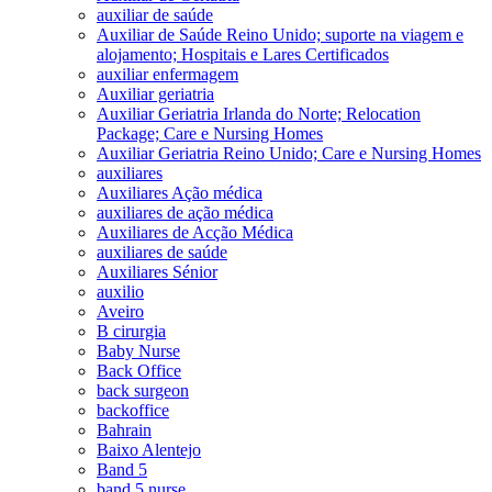
auxiliar de saúde
Auxiliar de Saúde Reino Unido; suporte na viagem e
alojamento; Hospitais e Lares Certificados
auxiliar enfermagem
Auxiliar geriatria
Auxiliar Geriatria Irlanda do Norte; Relocation
Package; Care e Nursing Homes
Auxiliar Geriatria Reino Unido; Care e Nursing Homes
auxiliares
Auxiliares Ação médica
auxiliares de ação médica
Auxiliares de Acção Médica
auxiliares de saúde
Auxiliares Sénior
auxilio
Aveiro
B cirurgia
Baby Nurse
Back Office
back surgeon
backoffice
Bahrain
Baixo Alentejo
Band 5
band 5 nurse