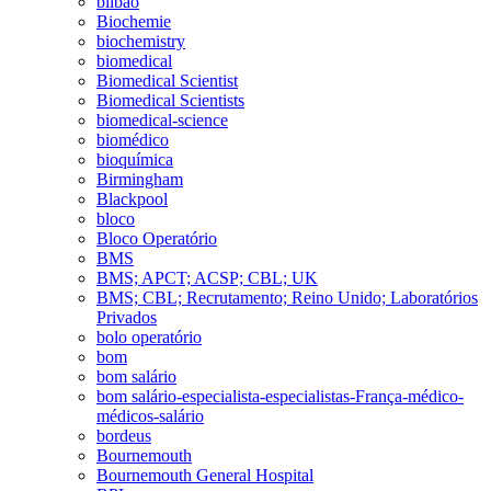
bilbao
Biochemie
biochemistry
biomedical
Biomedical Scientist
Biomedical Scientists
biomedical-science
biomédico
bioquímica
Birmingham
Blackpool
bloco
Bloco Operatório
BMS
BMS; APCT; ACSP; CBL; UK
BMS; CBL; Recrutamento; Reino Unido; Laboratórios
Privados
bolo operatório
bom
bom salário
bom salário-especialista-especialistas-França-médico-
médicos-salário
bordeus
Bournemouth
Bournemouth General Hospital