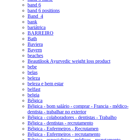
band 6
band 6 positions
Band_4
bank
bariátrica
BARREIRO
Bath
Baviera
Bayern
beaches
Beautilook Ayurvedic weight loss product
bebe
belas
beleza
beleza e bem estar
belfast
belgia
Bélgica
Bélgica - bom salário - comprar - Francia - médico-
dentista - trabalhar no exterior
Bélgica - colaboradores - dentistas - Trabalho
Bélgica - dentistas - recrutamento
Bélgica - Enfermeiros - Recrutamen
Bélgica - Enfermeiros - recrutamento
Bélgica - especialistas - médicos - recrutamento