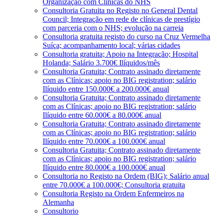
Organização com Clínicas do NHS
Consultoria Gratuita no Registo no General Dental
Council; Integração em rede de clínicas de prestígio
com parceria com o NHS; evolução na carreia
Consultoria gratuita registo do curso na Cruz Vermelha
Suíça; acompanhamento local; várias cidades
Consultoria gratuita; Apoio na Integração; Hospital
Holanda; Salário 3.700€ Ilíquidos/mês
Consultoria Gratuita; Contrato assinado diretamente
com as Clínicas; apoio no BIG registration; salário
Ilíquido entre 150.000€ a 200.000€ anual
Consultoria Gratuita; Contrato assinado diretamente
com as Clínicas; apoio no BIG registration; salário
Ilíquido entre 60.000€ a 80.000€ anual
Consultoria Gratuita; Contrato assinado diretamente
com as Clínicas; apoio no BIG registration; salário
Ilíquido entre 70.000€ a 100.000€ anual
Consultoria Gratuita; Contrato assinado diretamente
com as Clínicas; apoio no BIG registration; salário
Ilíquido entre 80.000€ a 100.000€ anual
Consultoria no Registo na Ordem (BIG); Salário anual
entre 70.000€ a 100.000€; Consultoria gratuita
Consultoria Registo na Ordem Enfermeiros na
Alemanha
Consultorio