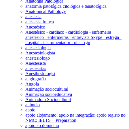
Anatomia Patológica
anatomia patológica citológica e tanatológica
Anatomical Pathology
anestesia
anestesia frança
Anestésico
Anestésico - cardiaco - cardiologia - enfermeira
anestésico - enfermeiras - entrevista Skype - esfrega -
hospital - instrumentador - nhs - rgn
anestesiologia
Anestesiologista
anestesiologo
Anestesista
anestesistas
Anesthesiologist
angiografia
Angola
Animação sociocultural
Animação socioeducativa
Animadora Sociocultural
anúncio
apoio
apoio alojamento; apoio na integração; apoio registo no
NMC; IELTS + Preparation
apoio ao domicilio