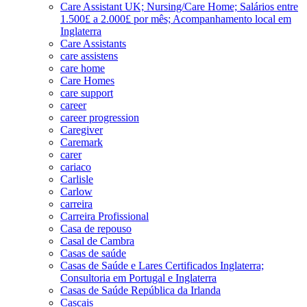
Care Assistant UK; Nursing/Care Home; Salários entre
1.500£ a 2.000£ por mês; Acompanhamento local em
Inglaterra
Care Assistants
care assistens
care home
Care Homes
care support
career
career progression
Caregiver
Caremark
carer
cariaco
Carlisle
Carlow
carreira
Carreira Profissional
Casa de repouso
Casal de Cambra
Casas de saúde
Casas de Saúde e Lares Certificados Inglaterra;
Consultoria em Portugal e Inglaterra
Casas de Saúde República da Irlanda
Cascais