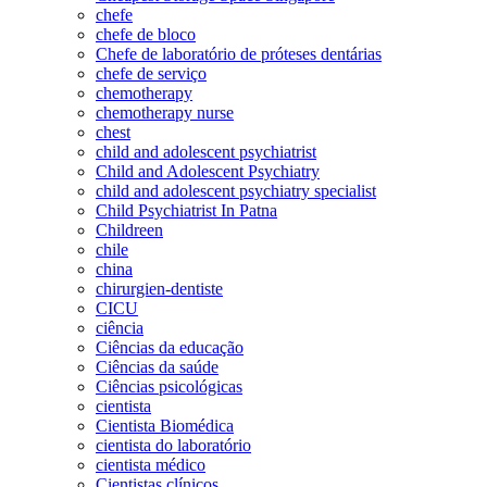
chefe
chefe de bloco
Chefe de laboratório de próteses dentárias
chefe de serviço
chemotherapy
chemotherapy nurse
chest
child and adolescent psychiatrist
Child and Adolescent Psychiatry
child and adolescent psychiatry specialist
Child Psychiatrist In Patna
Childreen
chile
china
chirurgien-dentiste
CICU
ciência
Ciências da educação
Ciências da saúde
Ciências psicológicas
cientista
Cientista Biomédica
cientista do laboratório
cientista médico
Cientistas clínicos