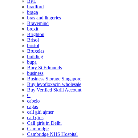
BPL
bradford
braga
bras and lingeries
Bravemind
brexit
Brighton
Brisol
bristol
Bruxelas
building
bupa
Bury St.Edmunds
business
Business Storage Singapore
Buy levofloxacin wholesale
Buy Verified Skrill Account
C
cabelo
cagas
call girl ajmer
call girls
Call girls in Delhi
Cambridge
Cambridge NHS Hospital