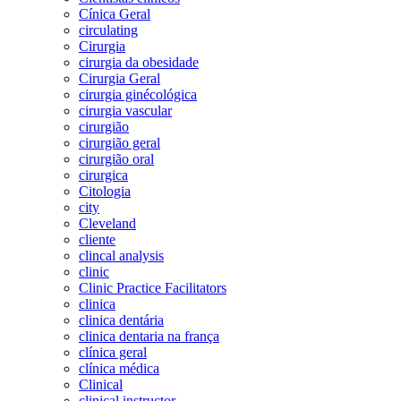
Cínica Geral
circulating
Cirurgia
cirurgia da obesidade
Cirurgia Geral
cirurgia ginécológica
cirurgia vascular
cirurgião
cirurgião geral
cirurgião oral
cirurgica
Citologia
city
Cleveland
cliente
clincal analysis
clinic
Clinic Practice Facilitators
clinica
clinica dentária
clinica dentaria na frança
clínica geral
clínica médica
Clinical
clinical instructor