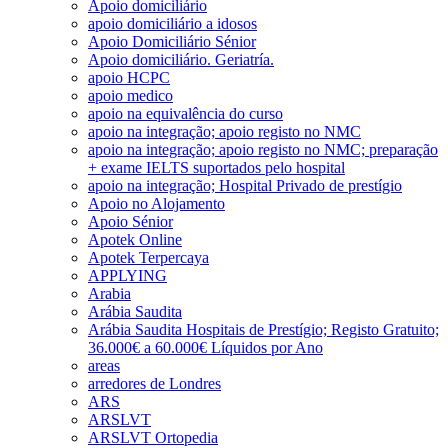
Apoio domiciliário
apoio domiciliário a idosos
Apoio Domiciliário Sénior
Apoio domiciliário. Geriatría.
apoio HCPC
apoio medico
apoio na equivalência do curso
apoio na integração; apoio registo no NMC
apoio na integração; apoio registo no NMC; preparação
+ exame IELTS suportados pelo hospital
apoio na integração; Hospital Privado de prestígio
Apoio no Alojamento
Apoio Sénior
Apotek Online
Apotek Terpercaya
APPLYING
Arabia
Arábia Saudita
Arábia Saudita Hospitais de Prestígio; Registo Gratuito;
36.000€ a 60.000€ Líquidos por Ano
areas
arredores de Londres
ARS
ARSLVT
ARSLVT Ortopedia