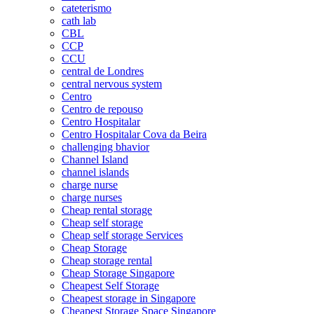
cateterismo
cath lab
CBL
CCP
CCU
central de Londres
central nervous system
Centro
Centro de repouso
Centro Hospitalar
Centro Hospitalar Cova da Beira
challenging bhavior
Channel Island
channel islands
charge nurse
charge nurses
Cheap rental storage
Cheap self storage
Cheap self storage Services
Cheap Storage
Cheap storage rental
Cheap Storage Singapore
Cheapest Self Storage
Cheapest storage in Singapore
Cheapest Storage Space Singapore