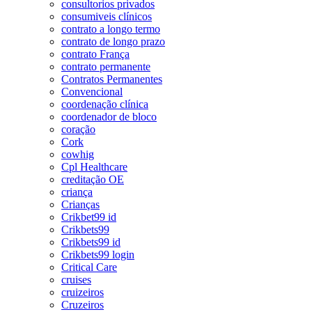
consultorios privados
consumiveis clínicos
contrato a longo termo
contrato de longo prazo
contrato França
contrato permanente
Contratos Permanentes
Convencional
coordenação clínica
coordenador de bloco
coração
Cork
cowhig
Cpl Healthcare
creditação OE
criança
Crianças
Crikbet99 id
Crikbets99
Crikbets99 id
Crikbets99 login
Critical Care
cruises
cruizeiros
Cruzeiros