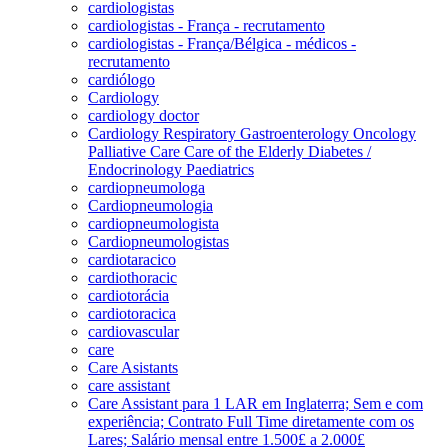
cardiologistas
cardiologistas - França - recrutamento
cardiologistas - França/Bélgica - médicos -
recrutamento
cardiólogo
Cardiology
cardiology doctor
Cardiology Respiratory Gastroenterology Oncology
Palliative Care Care of the Elderly Diabetes /
Endocrinology Paediatrics
cardiopneumologa
Cardiopneumologia
cardiopneumologista
Cardiopneumologistas
cardiotaracico
cardiothoracic
cardiotorácia
cardiotoracica
cardiovascular
care
Care Asistants
care assistant
Care Assistant para 1 LAR em Inglaterra; Sem e com
experiência; Contrato Full Time diretamente com os
Lares; Salário mensal entre 1.500£ a 2.000£