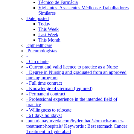
Técnico de Farmácia
Vigilantes, Assistentes Médicos e Trabalhadores
Similares
Date posted
Today
This Week
Last Week
This Month
‎ cplhealthcare‬
Pneumologistas
-
- Circulante
- Current and valid licence to practice as a Nurse
- Degree in Nursing and graduated from an approved
nursing program
- Full time contract
- Knowledge of German (required)
- Permanent contract
- Professional experience in the intended field of
practice
- Willingness to relocate
. 61 days holidays!
.punarjanayurveda.com/hyderabad/stomach-cancer-
treatment-hospitals/ Keywords : Best stomach Cancer
Treatment in hyderabad