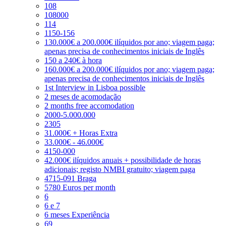
108
108000
114
1150-156
130.000€ a 200.000€ ilíquidos por ano; viagem paga;
apenas precisa de conhecimentos iniciais de Inglês
150 a 240€ à hora
160.000€ a 200.000€ ilíquidos por ano; viagem paga;
apenas precisa de conhecimentos iniciais de Inglês
1st Interview in Lisboa possible
2 meses de acomodação
2 months free accomodation
2000-5.000.000
2305
31.000€ + Horas Extra
33.000€ - 46.000€
4150-000
42.000€ ilíquidos anuais + possibilidade de horas
adicionais; registo NMBI gratuito; viagem paga
4715-091 Braga
5780 Euros per month
6
6 e 7
6 meses Experiência
69