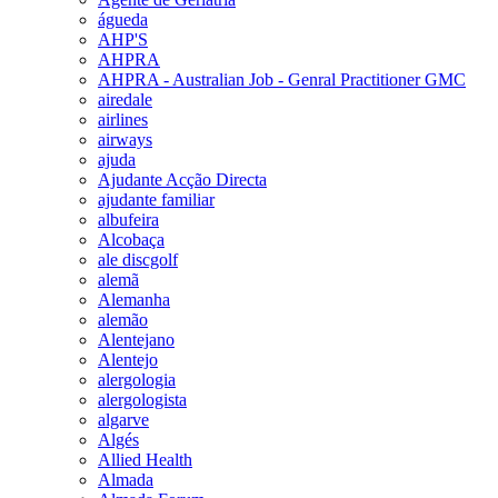
águeda
AHP'S
AHPRA
AHPRA - Australian Job - Genral Practitioner GMC
airedale
airlines
airways
ajuda
Ajudante Acção Directa
ajudante familiar
albufeira
Alcobaça
ale discgolf
alemã
Alemanha
alemão
Alentejano
Alentejo
alergologia
alergologista
algarve
Algés
Allied Health
Almada