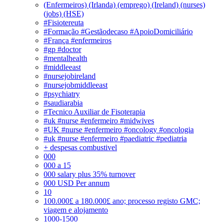
(Enfermeiros) (Irlanda) (emprego) (Ireland) (nurses)
(jobs) (HSE)
#Fisiotereuta
#Formação #Gestãodecaso #ApoioDomiciliário
#França #enfermeiros
#gp #doctor
#mentalhealth
#middleeast
#nursejobireland
#nursejobmiddleeast
#psychiatry
#saudiarabia
#Tecnico Auxiliar de Fisoterapia
#uk #nurse #enfermeiro #midwives
#UK #nurse #enfermeiro #oncology #oncologia
#uk #nurse #enfermeiro #paediatric #pediatria
+ despesas combustivel
000
000 a 15
000 salary plus 35% turnover
000 USD Per annum
10
100.000£ a 180.000£ ano; processo registo GMC;
viagem e alojamento
1000-1500