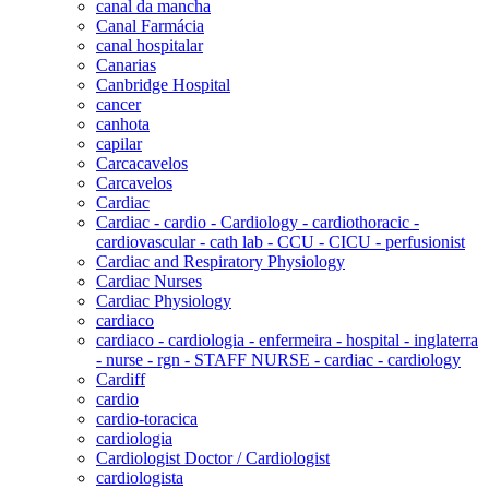
canal da mancha
Canal Farmácia
canal hospitalar
Canarias
Canbridge Hospital
cancer
canhota
capilar
Carcacavelos
Carcavelos
Cardiac
Cardiac - cardio - Cardiology - cardiothoracic -
cardiovascular - cath lab - CCU - CICU - perfusionist
Cardiac and Respiratory Physiology
Cardiac Nurses
Cardiac Physiology
cardiaco
cardiaco - cardiologia - enfermeira - hospital - inglaterra
- nurse - rgn - STAFF NURSE - cardiac - cardiology
Cardiff
cardio
cardio-toracica
cardiologia
Cardiologist Doctor / Cardiologist
cardiologista