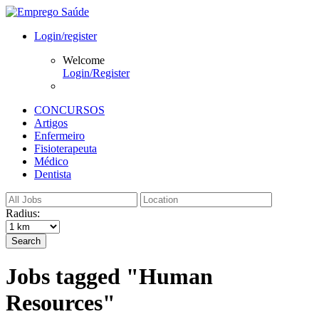
Login/register
Welcome
Login/Register
CONCURSOS
Artigos
Enfermeiro
Fisioterapeuta
Médico
Dentista
Radius:
Search
Jobs tagged "Human
Resources"