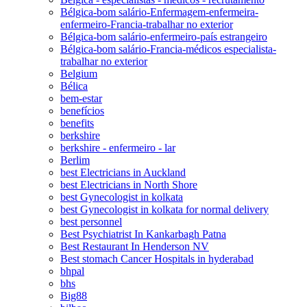
Bélgica-bom salário-Enfermagem-enfermeira-
enfermeiro-Francia-trabalhar no exterior
Bélgica-bom salário-enfermeiro-país estrangeiro
Bélgica-bom salário-Francia-médicos especialista-
trabalhar no exterior
Belgium
Bélica
bem-estar
benefícios
benefits
berkshire
berkshire - enfermeiro - lar
Berlim
best Electricians in Auckland
best Electricians in North Shore
best Gynecologist in kolkata
best Gynecologist in kolkata for normal delivery
best personnel
Best Psychiatrist In Kankarbagh Patna
Best Restaurant In Henderson NV
Best stomach Cancer Hospitals in hyderabad
bhpal
bhs
Big88