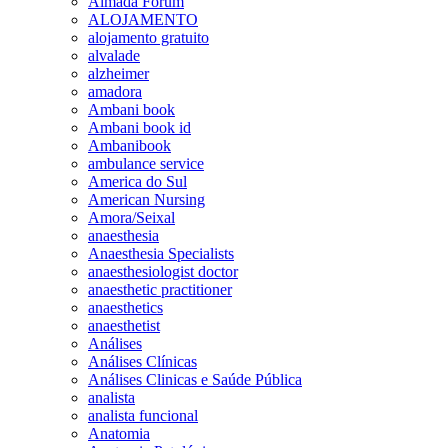
Almada Forum
ALOJAMENTO
alojamento gratuito
alvalade
alzheimer
amadora
Ambani book
Ambani book id
Ambanibook
ambulance service
America do Sul
American Nursing
Amora/Seixal
anaesthesia
Anaesthesia Specialists
anaesthesiologist doctor
anaesthetic practitioner
anaesthetics
anaesthetist
Análises
Análises Clínicas
Análises Clinicas e Saúde Pública
analista
analista funcional
Anatomia