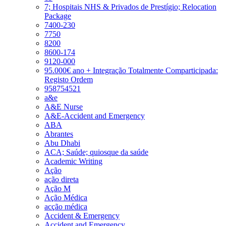
7; Hospitais NHS & Privados de Prestígio; Relocation
Package
7400-230
7750
8200
8600-174
9120-000
95.000€ ano + Integração Totalmente Comparticipada:
Registo Ordem
958754521
a&e
A&E Nurse
A&E-Accident and Emergency
ABA
Abrantes
Abu Dhabi
ACA; Saúde; quiosque da saúde
Academic Writing
Ação
ação direta
Ação M
Ação Médica
acção médica
Accident & Emergency
Accident and Emergency