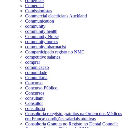
comerciais
Comercial
Comissionistas
Commercial electricians Auckland
Communication
community
community health
Community Nurse
community nurses
community pharmacist
Comparticipado registo no NMC
competitive salaries
comprar
comunicação
comunidade
Comunitária
Concurso
Concurso Público
Concursos
consultant
Consultor
consultoria
Consultoria e registo gratuitos na Ordem dos Médicos
em França; condições salariais atrativas
Consultoria Gratuita no Registo no Dental Council;