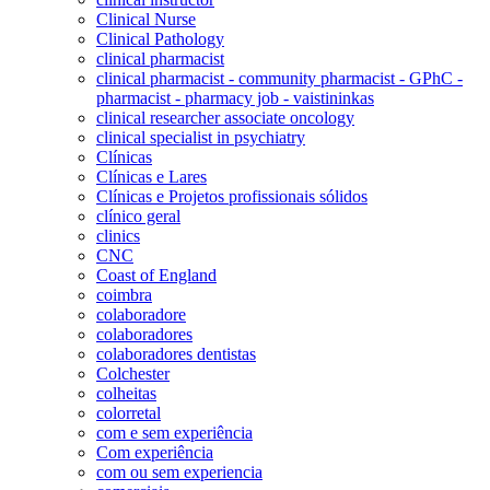
Clinical Nurse
Clinical Pathology
clinical pharmacist
clinical pharmacist - community pharmacist - GPhC -
pharmacist - pharmacy job - vaistininkas
clinical researcher associate oncology
clinical specialist in psychiatry
Clínicas
Clínicas e Lares
Clínicas e Projetos profissionais sólidos
clínico geral
clinics
CNC
Coast of England
coimbra
colaboradore
colaboradores
colaboradores dentistas
Colchester
colheitas
colorretal
com e sem experiência
Com experiência
com ou sem experiencia