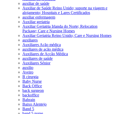
auxiliar de saúde
Auxiliar de Saúde Reino Unido; suporte na viagem e
alojamento; Hospitais e Lares Certificados
auxiliar enfermagem
Auxiliar geriatria
Auxiliar Geriatria Irlanda do Norte; Relocation
Package; Care e Nursing Homes
Auxiliar Geriatria Reino Unido; Care e Nursing Homes
auxiliares
Auxiliares Ação médica
auxiliares de ação médica
Auxiliares de Acção Médica
auxiliares de saúde
Auxiliares Sénior
auxilio
Aveiro
B cirurgia
Baby Nurse
Back Office
back surgeon
backoffice
Bahrain
Baixo Alentejo
Band 5
band 5 nurse