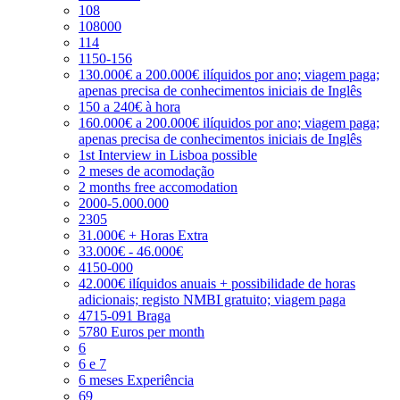
108
108000
114
1150-156
130.000€ a 200.000€ ilíquidos por ano; viagem paga;
apenas precisa de conhecimentos iniciais de Inglês
150 a 240€ à hora
160.000€ a 200.000€ ilíquidos por ano; viagem paga;
apenas precisa de conhecimentos iniciais de Inglês
1st Interview in Lisboa possible
2 meses de acomodação
2 months free accomodation
2000-5.000.000
2305
31.000€ + Horas Extra
33.000€ - 46.000€
4150-000
42.000€ ilíquidos anuais + possibilidade de horas
adicionais; registo NMBI gratuito; viagem paga
4715-091 Braga
5780 Euros per month
6
6 e 7
6 meses Experiência
69