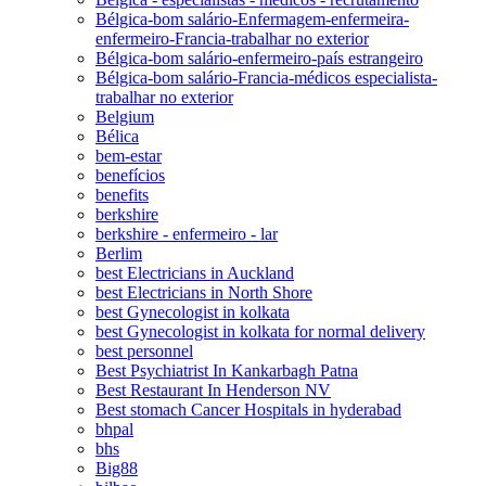
Bélgica-bom salário-Enfermagem-enfermeira-
enfermeiro-Francia-trabalhar no exterior
Bélgica-bom salário-enfermeiro-país estrangeiro
Bélgica-bom salário-Francia-médicos especialista-
trabalhar no exterior
Belgium
Bélica
bem-estar
benefícios
benefits
berkshire
berkshire - enfermeiro - lar
Berlim
best Electricians in Auckland
best Electricians in North Shore
best Gynecologist in kolkata
best Gynecologist in kolkata for normal delivery
best personnel
Best Psychiatrist In Kankarbagh Patna
Best Restaurant In Henderson NV
Best stomach Cancer Hospitals in hyderabad
bhpal
bhs
Big88