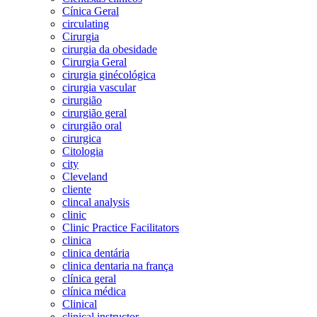
Cínica Geral
circulating
Cirurgia
cirurgia da obesidade
Cirurgia Geral
cirurgia ginécológica
cirurgia vascular
cirurgião
cirurgião geral
cirurgião oral
cirurgica
Citologia
city
Cleveland
cliente
clincal analysis
clinic
Clinic Practice Facilitators
clinica
clinica dentária
clinica dentaria na frança
clínica geral
clínica médica
Clinical
clinical instructor