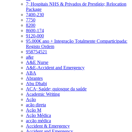
7; Hospitais NHS & Privados de Prestígio; Relocation
Package
7400-230
7750
8200
8600-174
9120-000
95.000€ ano + Integração Totalmente Comparticipada:
Registo Ordem
958754521
a&e
A&E Nurse
A&E-Accident and Emergency
ABA
Abrantes
Abu Dhabi
ACA; Saúde; quiosque da saúde
Academic Writing
Ação
ação direta
Ação M
Ação Médica
acção médica
Accident & Emergency
Accident and Emergency