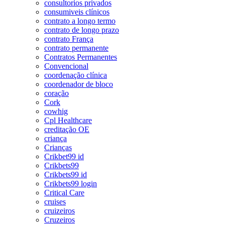
consultorios privados
consumiveis clínicos
contrato a longo termo
contrato de longo prazo
contrato França
contrato permanente
Contratos Permanentes
Convencional
coordenação clínica
coordenador de bloco
coração
Cork
cowhig
Cpl Healthcare
creditação OE
criança
Crianças
Crikbet99 id
Crikbets99
Crikbets99 id
Crikbets99 login
Critical Care
cruises
cruizeiros
Cruzeiros