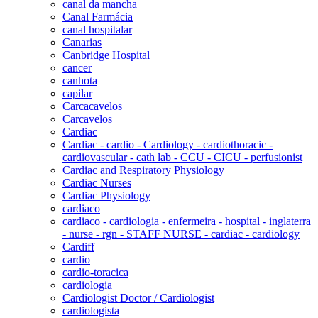
canal da mancha
Canal Farmácia
canal hospitalar
Canarias
Canbridge Hospital
cancer
canhota
capilar
Carcacavelos
Carcavelos
Cardiac
Cardiac - cardio - Cardiology - cardiothoracic -
cardiovascular - cath lab - CCU - CICU - perfusionist
Cardiac and Respiratory Physiology
Cardiac Nurses
Cardiac Physiology
cardiaco
cardiaco - cardiologia - enfermeira - hospital - inglaterra
- nurse - rgn - STAFF NURSE - cardiac - cardiology
Cardiff
cardio
cardio-toracica
cardiologia
Cardiologist Doctor / Cardiologist
cardiologista