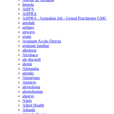
águeda
AHP'S
AHPRA
AHPRA - Australian Job - Genral Practitioner GMC
airedale
airlines
airways
ajuda
Ajudante Acção Directa
ajudante familiar
albufeira
Alcobaça
ale discgolf
alemã
Alemanha
alemão
Alentejano
Alentejo
alergologia
alergologista
algarve
Algés
Allied Health
Almada