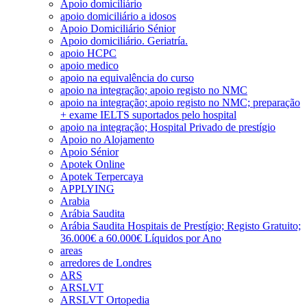
Apoio domiciliário
apoio domiciliário a idosos
Apoio Domiciliário Sénior
Apoio domiciliário. Geriatría.
apoio HCPC
apoio medico
apoio na equivalência do curso
apoio na integração; apoio registo no NMC
apoio na integração; apoio registo no NMC; preparação
+ exame IELTS suportados pelo hospital
apoio na integração; Hospital Privado de prestígio
Apoio no Alojamento
Apoio Sénior
Apotek Online
Apotek Terpercaya
APPLYING
Arabia
Arábia Saudita
Arábia Saudita Hospitais de Prestígio; Registo Gratuito;
36.000€ a 60.000€ Líquidos por Ano
areas
arredores de Londres
ARS
ARSLVT
ARSLVT Ortopedia