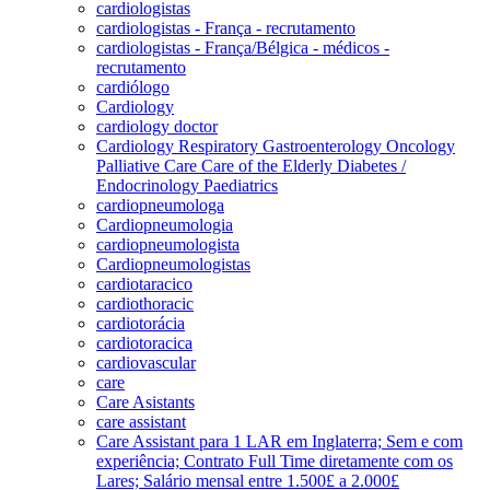
cardiologistas
cardiologistas - França - recrutamento
cardiologistas - França/Bélgica - médicos -
recrutamento
cardiólogo
Cardiology
cardiology doctor
Cardiology Respiratory Gastroenterology Oncology
Palliative Care Care of the Elderly Diabetes /
Endocrinology Paediatrics
cardiopneumologa
Cardiopneumologia
cardiopneumologista
Cardiopneumologistas
cardiotaracico
cardiothoracic
cardiotorácia
cardiotoracica
cardiovascular
care
Care Asistants
care assistant
Care Assistant para 1 LAR em Inglaterra; Sem e com
experiência; Contrato Full Time diretamente com os
Lares; Salário mensal entre 1.500£ a 2.000£