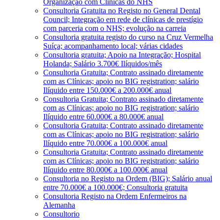
Organização com Clínicas do NHS
Consultoria Gratuita no Registo no General Dental
Council; Integração em rede de clínicas de prestígio
com parceria com o NHS; evolução na carreia
Consultoria gratuita registo do curso na Cruz Vermelha
Suíça; acompanhamento local; várias cidades
Consultoria gratuita; Apoio na Integração; Hospital
Holanda; Salário 3.700€ Ilíquidos/mês
Consultoria Gratuita; Contrato assinado diretamente
com as Clínicas; apoio no BIG registration; salário
Ilíquido entre 150.000€ a 200.000€ anual
Consultoria Gratuita; Contrato assinado diretamente
com as Clínicas; apoio no BIG registration; salário
Ilíquido entre 60.000€ a 80.000€ anual
Consultoria Gratuita; Contrato assinado diretamente
com as Clínicas; apoio no BIG registration; salário
Ilíquido entre 70.000€ a 100.000€ anual
Consultoria Gratuita; Contrato assinado diretamente
com as Clínicas; apoio no BIG registration; salário
Ilíquido entre 80.000€ a 100.000€ anual
Consultoria no Registo na Ordem (BIG); Salário anual
entre 70.000€ a 100.000€; Consultoria gratuita
Consultoria Registo na Ordem Enfermeiros na
Alemanha
Consultorio