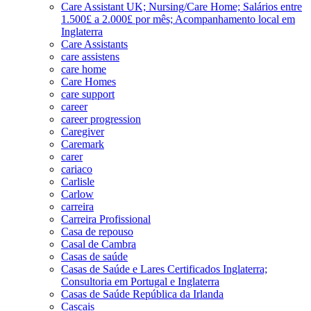
Care Assistant UK; Nursing/Care Home; Salários entre
1.500£ a 2.000£ por mês; Acompanhamento local em
Inglaterra
Care Assistants
care assistens
care home
Care Homes
care support
career
career progression
Caregiver
Caremark
carer
cariaco
Carlisle
Carlow
carreira
Carreira Profissional
Casa de repouso
Casal de Cambra
Casas de saúde
Casas de Saúde e Lares Certificados Inglaterra;
Consultoria em Portugal e Inglaterra
Casas de Saúde República da Irlanda
Cascais