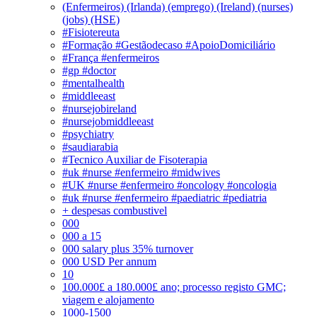
(Enfermeiros) (Irlanda) (emprego) (Ireland) (nurses)
(jobs) (HSE)
#Fisiotereuta
#Formação #Gestãodecaso #ApoioDomiciliário
#França #enfermeiros
#gp #doctor
#mentalhealth
#middleeast
#nursejobireland
#nursejobmiddleeast
#psychiatry
#saudiarabia
#Tecnico Auxiliar de Fisoterapia
#uk #nurse #enfermeiro #midwives
#UK #nurse #enfermeiro #oncology #oncologia
#uk #nurse #enfermeiro #paediatric #pediatria
+ despesas combustivel
000
000 a 15
000 salary plus 35% turnover
000 USD Per annum
10
100.000£ a 180.000£ ano; processo registo GMC;
viagem e alojamento
1000-1500