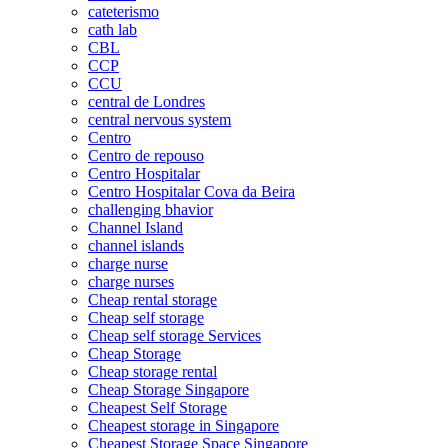
cateterismo
cath lab
CBL
CCP
CCU
central de Londres
central nervous system
Centro
Centro de repouso
Centro Hospitalar
Centro Hospitalar Cova da Beira
challenging bhavior
Channel Island
channel islands
charge nurse
charge nurses
Cheap rental storage
Cheap self storage
Cheap self storage Services
Cheap Storage
Cheap storage rental
Cheap Storage Singapore
Cheapest Self Storage
Cheapest storage in Singapore
Cheapest Storage Space Singapore