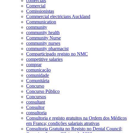
comerciais
Comercial
Comissionistas
Commercial electricians Auckland
Communication
community
community health
Community Nurse
community nurses
community pharmacist
Comparticipado registo no NMC
competitive salaries
comprar
comunicação
comunidade
Comunitária
Concurso
Concurso Público
Concursos
consultant
Consultor
consultoria
Consultoria e registo gratuitos na Ordem dos Médicos
em França; condições salariais atrativas
Consultoria Gratuita no Registo no Dental Council;