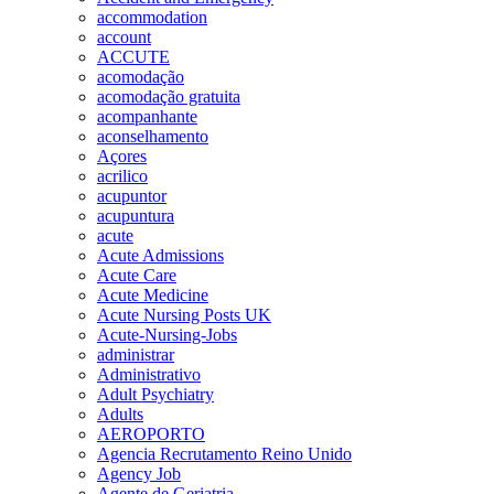
accommodation
account
ACCUTE
acomodação
acomodação gratuita
acompanhante
aconselhamento
Açores
acrilico
acupuntor
acupuntura
acute
Acute Admissions
Acute Care
Acute Medicine
Acute Nursing Posts UK
Acute-Nursing-Jobs
administrar
Administrativo
Adult Psychiatry
Adults
AEROPORTO
Agencia Recrutamento Reino Unido
Agency Job
Agente de Geriatria