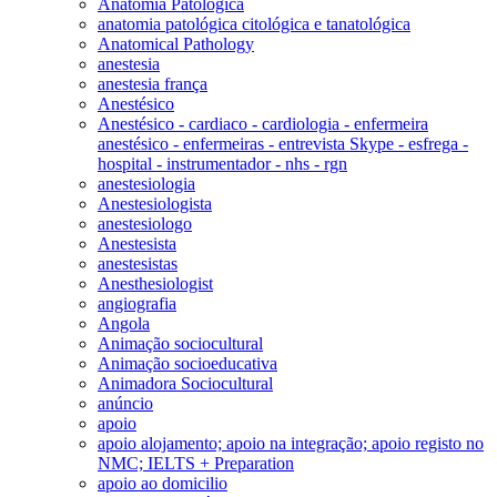
Anatomia Patológica
anatomia patológica citológica e tanatológica
Anatomical Pathology
anestesia
anestesia frança
Anestésico
Anestésico - cardiaco - cardiologia - enfermeira
anestésico - enfermeiras - entrevista Skype - esfrega -
hospital - instrumentador - nhs - rgn
anestesiologia
Anestesiologista
anestesiologo
Anestesista
anestesistas
Anesthesiologist
angiografia
Angola
Animação sociocultural
Animação socioeducativa
Animadora Sociocultural
anúncio
apoio
apoio alojamento; apoio na integração; apoio registo no
NMC; IELTS + Preparation
apoio ao domicilio