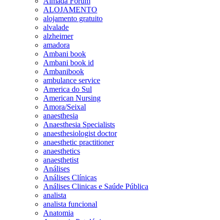
Almada Forum
ALOJAMENTO
alojamento gratuito
alvalade
alzheimer
amadora
Ambani book
Ambani book id
Ambanibook
ambulance service
America do Sul
American Nursing
Amora/Seixal
anaesthesia
Anaesthesia Specialists
anaesthesiologist doctor
anaesthetic practitioner
anaesthetics
anaesthetist
Análises
Análises Clínicas
Análises Clinicas e Saúde Pública
analista
analista funcional
Anatomia