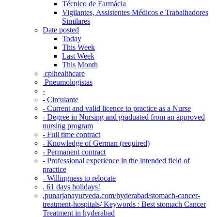
Técnico de Farmácia
Vigilantes, Assistentes Médicos e Trabalhadores
Similares
Date posted
Today
This Week
Last Week
This Month
‎ cplhealthcare‬
Pneumologistas
-
- Circulante
- Current and valid licence to practice as a Nurse
- Degree in Nursing and graduated from an approved
nursing program
- Full time contract
- Knowledge of German (required)
- Permanent contract
- Professional experience in the intended field of
practice
- Willingness to relocate
. 61 days holidays!
.punarjanayurveda.com/hyderabad/stomach-cancer-
treatment-hospitals/ Keywords : Best stomach Cancer
Treatment in hyderabad