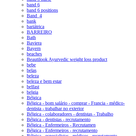
band 6
band 6 positions
Band_4
bank
bariátrica
BARREIRO
Bath
Baviera
Bayern
beaches
Beautilook Ayurvedic weight loss product
bebe
belas
beleza
beleza e bem estar
belfast
belgia
Bélgica
Bélgica - bom salário - comprar - Francia - médico-
dentista - trabalhar no exterior
Bélgica - colaboradores - dentistas - Trabalho
Bélgica - dentistas - recrutamento
Bélgica - Enfermeiros - Recrutamen
Bélgica - Enfermeiros - recrutamento
Bélgica - especialistas - médicos - recrutamento