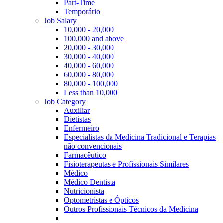
Part-Time
Temporário
Job Salary
10,000 - 20,000
100,000 and above
20,000 - 30,000
30,000 - 40,000
40,000 - 60,000
60,000 - 80,000
80,000 - 100,000
Less than 10,000
Job Category
Auxiliar
Dietistas
Enfermeiro
Especialistas da Medicina Tradicional e Terapias
não convencionais
Farmacêutico
Fisioterapeutas e Profissionais Similares
Médico
Médico Dentista
Nutricionista
Optometristas e Ópticos
Outros Profissionais Técnicos da Medicina