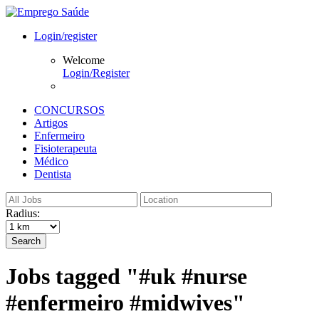
Login/register
Welcome
Login/Register
CONCURSOS
Artigos
Enfermeiro
Fisioterapeuta
Médico
Dentista
Radius:
Search
Jobs tagged "#uk #nurse
#enfermeiro #midwives"