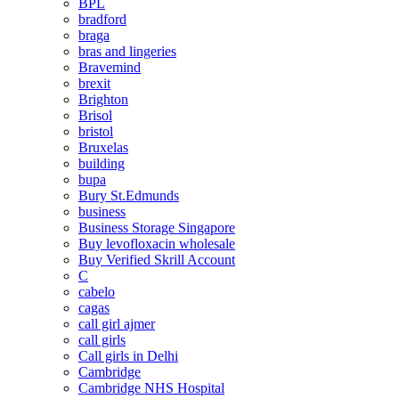
BPL
bradford
braga
bras and lingeries
Bravemind
brexit
Brighton
Brisol
bristol
Bruxelas
building
bupa
Bury St.Edmunds
business
Business Storage Singapore
Buy levofloxacin wholesale
Buy Verified Skrill Account
C
cabelo
cagas
call girl ajmer
call girls
Call girls in Delhi
Cambridge
Cambridge NHS Hospital