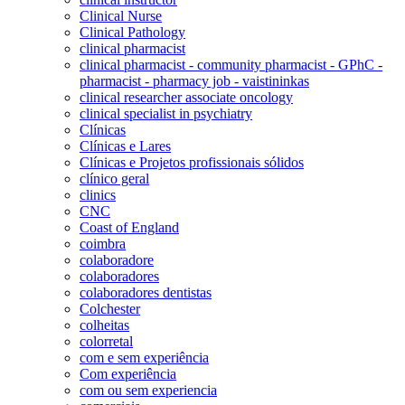
Clinical Nurse
Clinical Pathology
clinical pharmacist
clinical pharmacist - community pharmacist - GPhC -
pharmacist - pharmacy job - vaistininkas
clinical researcher associate oncology
clinical specialist in psychiatry
Clínicas
Clínicas e Lares
Clínicas e Projetos profissionais sólidos
clínico geral
clinics
CNC
Coast of England
coimbra
colaboradore
colaboradores
colaboradores dentistas
Colchester
colheitas
colorretal
com e sem experiência
Com experiência
com ou sem experiencia