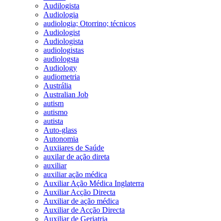
Audilogista
Audiologia
audiologia; Otorrino; técnicos
Audiologist
Audiologista
audiologistas
audiologsta
Audiology
audiometria
Austrália
Australian Job
autism
autismo
autista
Auto-glass
Autonomia
Auxiiares de Saúde
auxilar de ação direta
auxiliar
auxiliar ação médica
Auxiliar Ação Médica Inglaterra
Auxiliar Acção Directa
Auxiliar de ação médica
Auxiliar de Acção Directa
Auxiliar de Geriatria