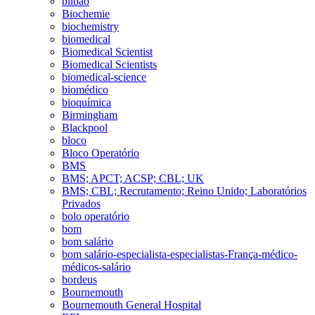
bilbao
Biochemie
biochemistry
biomedical
Biomedical Scientist
Biomedical Scientists
biomedical-science
biomédico
bioquímica
Birmingham
Blackpool
bloco
Bloco Operatório
BMS
BMS; APCT; ACSP; CBL; UK
BMS; CBL; Recrutamento; Reino Unido; Laboratórios
Privados
bolo operatório
bom
bom salário
bom salário-especialista-especialistas-França-médico-
médicos-salário
bordeus
Bournemouth
Bournemouth General Hospital