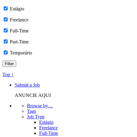
Estágio
Freelance
Full-Time
Part-Time
Temporário
Top ↑
Submit a Job
ANUNCIE AQUI
Browse by…
Tags
Job Type
Estágio
Freelance
Full-Time