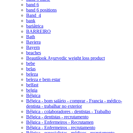
band 6
band 6 positions
Band_4
bank
bariátrica
BARREIRO
Bath
Baviera
Bayern
beaches
Beautilook Ayurvedic weight loss product
bebe
belas
beleza
beleza e bem estar
belfast
belgia
Bélgica
Bélgica - bom salário - comprar - Francia - médico-
dentista - trabalhar no exterior
Bélgica - colaboradores - dentistas - Trabalho
Bélgica - dentistas - recrutamento
Bélgica - Enfermeiros - Recrutamen
Bélgica - Enfermeiros - recrutamento
Bélgica - especialistas - médicos - recrutamento