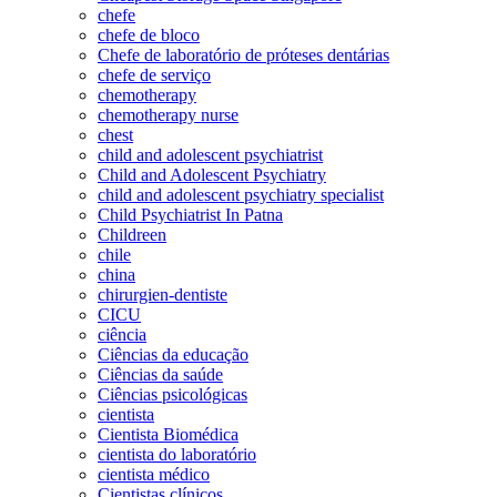
chefe
chefe de bloco
Chefe de laboratório de próteses dentárias
chefe de serviço
chemotherapy
chemotherapy nurse
chest
child and adolescent psychiatrist
Child and Adolescent Psychiatry
child and adolescent psychiatry specialist
Child Psychiatrist In Patna
Childreen
chile
china
chirurgien-dentiste
CICU
ciência
Ciências da educação
Ciências da saúde
Ciências psicológicas
cientista
Cientista Biomédica
cientista do laboratório
cientista médico
Cientistas clínicos