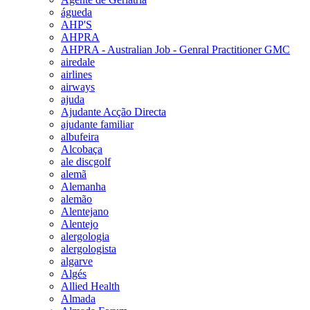
águeda
AHP'S
AHPRA
AHPRA - Australian Job - Genral Practitioner GMC
airedale
airlines
airways
ajuda
Ajudante Acção Directa
ajudante familiar
albufeira
Alcobaça
ale discgolf
alemã
Alemanha
alemão
Alentejano
Alentejo
alergologia
alergologista
algarve
Algés
Allied Health
Almada