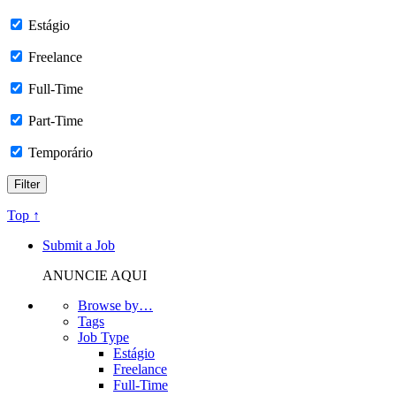
Estágio
Freelance
Full-Time
Part-Time
Temporário
Top ↑
Submit a Job
ANUNCIE AQUI
Browse by…
Tags
Job Type
Estágio
Freelance
Full-Time