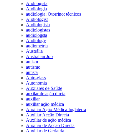
Audilogista
Audiologia
audiologia; Otorrino; técnicos
Audiologist
Audiologista
audiologistas
audiologsta
Audiology
audiometria
Austrália
Australian Job
autism
autismo
autista
Auto-glass
Autonomia
Auxiiares de Saúde
auxilar de ação direta
auxiliar
auxiliar ação médica
Auxiliar Ação Médica Inglaterra
Auxiliar Acção Directa
Auxiliar de ação médica
Auxiliar de Acção Directa
Auxiliar de Geriatria