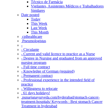
Técnico de Farmácia
Vigilantes, Assistentes Médicos e Trabalhadores
Similares
Date posted
Today
This Week
Last Week
This Month
‎ cplhealthcare‬
Pneumologistas
-
- Circulante
- Current and valid licence to practice as a Nurse
- Degree in Nursing and graduated from an approved
nursing program
- Full time contract
- Knowledge of German (required)
- Permanent contract
- Professional experience in the intended field of
practice
- Willingness to relocate
. 61 days holidays!
.punarjanayurveda.com/hyderabad/stomach-cancer-
treatment-hospitals/ Keywords : Best stomach Cancer
Treatment in hyderabad