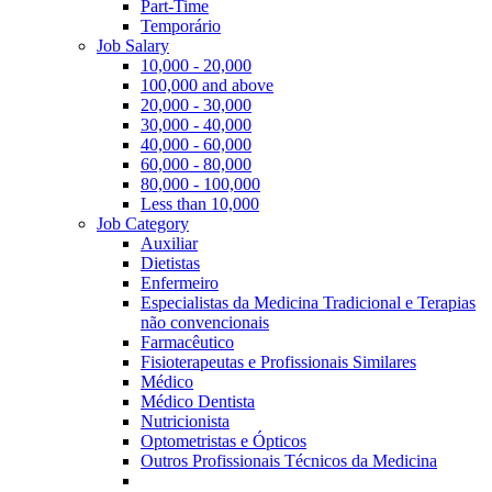
Part-Time
Temporário
Job Salary
10,000 - 20,000
100,000 and above
20,000 - 30,000
30,000 - 40,000
40,000 - 60,000
60,000 - 80,000
80,000 - 100,000
Less than 10,000
Job Category
Auxiliar
Dietistas
Enfermeiro
Especialistas da Medicina Tradicional e Terapias
não convencionais
Farmacêutico
Fisioterapeutas e Profissionais Similares
Médico
Médico Dentista
Nutricionista
Optometristas e Ópticos
Outros Profissionais Técnicos da Medicina