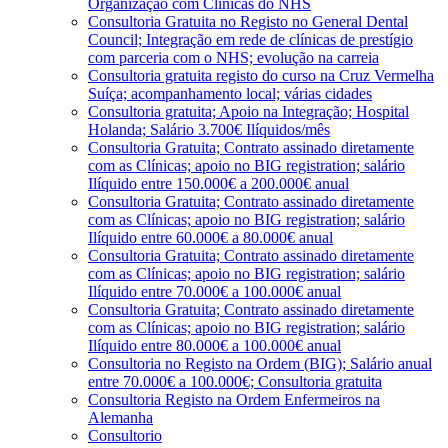
Organização com Clínicas do NHS
Consultoria Gratuita no Registo no General Dental
Council; Integração em rede de clínicas de prestígio
com parceria com o NHS; evolução na carreia
Consultoria gratuita registo do curso na Cruz Vermelha
Suíça; acompanhamento local; várias cidades
Consultoria gratuita; Apoio na Integração; Hospital
Holanda; Salário 3.700€ Ilíquidos/mês
Consultoria Gratuita; Contrato assinado diretamente
com as Clínicas; apoio no BIG registration; salário
Ilíquido entre 150.000€ a 200.000€ anual
Consultoria Gratuita; Contrato assinado diretamente
com as Clínicas; apoio no BIG registration; salário
Ilíquido entre 60.000€ a 80.000€ anual
Consultoria Gratuita; Contrato assinado diretamente
com as Clínicas; apoio no BIG registration; salário
Ilíquido entre 70.000€ a 100.000€ anual
Consultoria Gratuita; Contrato assinado diretamente
com as Clínicas; apoio no BIG registration; salário
Ilíquido entre 80.000€ a 100.000€ anual
Consultoria no Registo na Ordem (BIG); Salário anual
entre 70.000€ a 100.000€; Consultoria gratuita
Consultoria Registo na Ordem Enfermeiros na
Alemanha
Consultorio