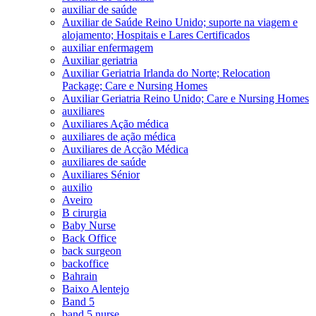
auxiliar de saúde
Auxiliar de Saúde Reino Unido; suporte na viagem e
alojamento; Hospitais e Lares Certificados
auxiliar enfermagem
Auxiliar geriatria
Auxiliar Geriatria Irlanda do Norte; Relocation
Package; Care e Nursing Homes
Auxiliar Geriatria Reino Unido; Care e Nursing Homes
auxiliares
Auxiliares Ação médica
auxiliares de ação médica
Auxiliares de Acção Médica
auxiliares de saúde
Auxiliares Sénior
auxilio
Aveiro
B cirurgia
Baby Nurse
Back Office
back surgeon
backoffice
Bahrain
Baixo Alentejo
Band 5
band 5 nurse