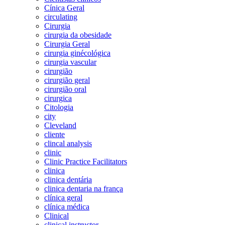
Cínica Geral
circulating
Cirurgia
cirurgia da obesidade
Cirurgia Geral
cirurgia ginécológica
cirurgia vascular
cirurgião
cirurgião geral
cirurgião oral
cirurgica
Citologia
city
Cleveland
cliente
clincal analysis
clinic
Clinic Practice Facilitators
clinica
clinica dentária
clinica dentaria na frança
clínica geral
clínica médica
Clinical
clinical instructor