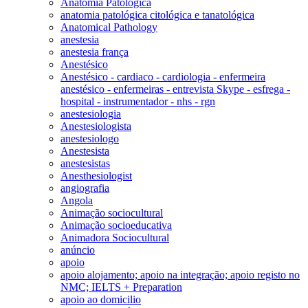
Anatomia Patológica
anatomia patológica citológica e tanatológica
Anatomical Pathology
anestesia
anestesia frança
Anestésico
Anestésico - cardiaco - cardiologia - enfermeira
anestésico - enfermeiras - entrevista Skype - esfrega -
hospital - instrumentador - nhs - rgn
anestesiologia
Anestesiologista
anestesiologo
Anestesista
anestesistas
Anesthesiologist
angiografia
Angola
Animação sociocultural
Animação socioeducativa
Animadora Sociocultural
anúncio
apoio
apoio alojamento; apoio na integração; apoio registo no
NMC; IELTS + Preparation
apoio ao domicilio