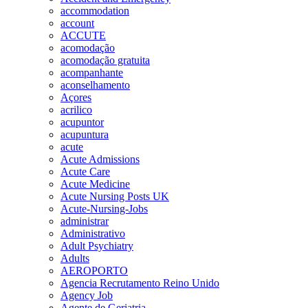
accommodation
account
ACCUTE
acomodação
acomodação gratuita
acompanhante
aconselhamento
Açores
acrilico
acupuntor
acupuntura
acute
Acute Admissions
Acute Care
Acute Medicine
Acute Nursing Posts UK
Acute-Nursing-Jobs
administrar
Administrativo
Adult Psychiatry
Adults
AEROPORTO
Agencia Recrutamento Reino Unido
Agency Job
Agente de Geriatria