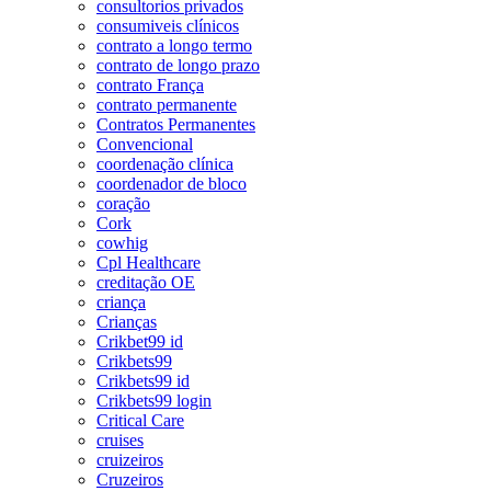
consultorios privados
consumiveis clínicos
contrato a longo termo
contrato de longo prazo
contrato França
contrato permanente
Contratos Permanentes
Convencional
coordenação clínica
coordenador de bloco
coração
Cork
cowhig
Cpl Healthcare
creditação OE
criança
Crianças
Crikbet99 id
Crikbets99
Crikbets99 id
Crikbets99 login
Critical Care
cruises
cruizeiros
Cruzeiros