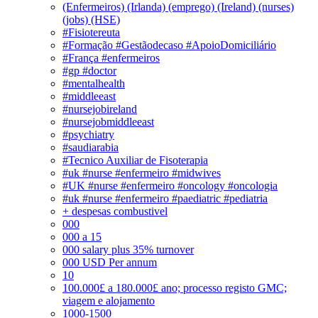
(Enfermeiros) (Irlanda) (emprego) (Ireland) (nurses)
(jobs) (HSE)
#Fisiotereuta
#Formação #Gestãodecaso #ApoioDomiciliário
#França #enfermeiros
#gp #doctor
#mentalhealth
#middleeast
#nursejobireland
#nursejobmiddleeast
#psychiatry
#saudiarabia
#Tecnico Auxiliar de Fisoterapia
#uk #nurse #enfermeiro #midwives
#UK #nurse #enfermeiro #oncology #oncologia
#uk #nurse #enfermeiro #paediatric #pediatria
+ despesas combustivel
000
000 a 15
000 salary plus 35% turnover
000 USD Per annum
10
100.000£ a 180.000£ ano; processo registo GMC;
viagem e alojamento
1000-1500