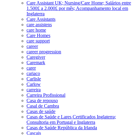
Care Assistant UK; Nursing/Care Home; Salários entre
1.500£ a 2.000£ por mês; Acompanhamento local em
Inglaterra
Care Assistants
care assistens
care home
Care Homes
care support
career
career progression
Caregiver
Caremark
carer
cariaco
Carlisle
Carlow
carreira
Carreira Profissional
Casa de repouso
Casal de Cambra
Casas de saúde
Casas de Saúde e Lares Certificados Inglaterra;
Consultoria em Portugal e Inglaterra
Casas de Saúde República da Irlanda
Cascais