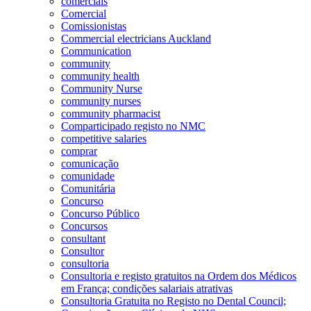
comerciais
Comercial
Comissionistas
Commercial electricians Auckland
Communication
community
community health
Community Nurse
community nurses
community pharmacist
Comparticipado registo no NMC
competitive salaries
comprar
comunicação
comunidade
Comunitária
Concurso
Concurso Público
Concursos
consultant
Consultor
consultoria
Consultoria e registo gratuitos na Ordem dos Médicos
em França; condições salariais atrativas
Consultoria Gratuita no Registo no Dental Council;