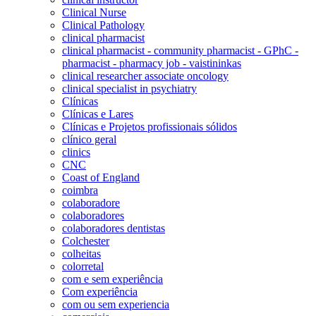
Clinical Nurse
Clinical Pathology
clinical pharmacist
clinical pharmacist - community pharmacist - GPhC -
pharmacist - pharmacy job - vaistininkas
clinical researcher associate oncology
clinical specialist in psychiatry
Clínicas
Clínicas e Lares
Clínicas e Projetos profissionais sólidos
clínico geral
clinics
CNC
Coast of England
coimbra
colaboradore
colaboradores
colaboradores dentistas
Colchester
colheitas
colorretal
com e sem experiência
Com experiência
com ou sem experiencia