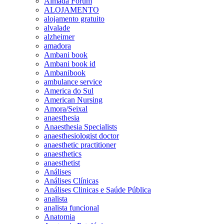
Almada Forum
ALOJAMENTO
alojamento gratuito
alvalade
alzheimer
amadora
Ambani book
Ambani book id
Ambanibook
ambulance service
America do Sul
American Nursing
Amora/Seixal
anaesthesia
Anaesthesia Specialists
anaesthesiologist doctor
anaesthetic practitioner
anaesthetics
anaesthetist
Análises
Análises Clínicas
Análises Clinicas e Saúde Pública
analista
analista funcional
Anatomia