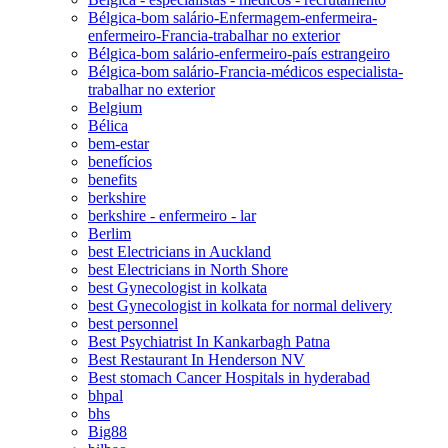
Bélgica-bom salário-Enfermagem-enfermeira-
enfermeiro-Francia-trabalhar no exterior
Bélgica-bom salário-enfermeiro-país estrangeiro
Bélgica-bom salário-Francia-médicos especialista-
trabalhar no exterior
Belgium
Bélica
bem-estar
benefícios
benefits
berkshire
berkshire - enfermeiro - lar
Berlim
best Electricians in Auckland
best Electricians in North Shore
best Gynecologist in kolkata
best Gynecologist in kolkata for normal delivery
best personnel
Best Psychiatrist In Kankarbagh Patna
Best Restaurant In Henderson NV
Best stomach Cancer Hospitals in hyderabad
bhpal
bhs
Big88