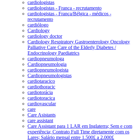
cardiologistas
cardiologistas - França - recrutamento
cardiologistas - França/Bélgica - médicos -
recrutamento
cardiólogo
Cardiology
cardiology doctor
Cardiology Respiratory Gastroenterology Oncology
Palliative Care Care of the Elderly Diabetes /
Endocrinology Paediatrics
cardiopneumologa
Cardiopneumologia
cardiopneumologista
Cardiopneumologistas
cardiotaracico
cardiothoracic
cardiotorácia
cardiotoracica
cardiovascular
care
Care Asistants
care assistant
Care Assistant para 1 LAR em Inglaterra; Sem e com
experiência; Contrato Full Time diretamente com os
Lares; Salário mensal entre 1.500£ a 2.000£