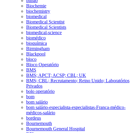
bilbao
Biochemie
biochemistry
biomedical
Biomedical Scientist
Biomedical Scientists
biomedical-science
biomédico
bioquímica
Birmingham
Blackpool
bloco
Bloco Operatório
BMS
BMS; APCT; ACSP; CBL; UK
BMS; CBL; Recrutamento; Reino Unido; Laboratórios
Privados
bolo operatório
bom
bom salário
bom salário-especialista-especialistas-França-médico-
médicos-salário
bordeus
Bournemouth
Bournemouth General Hospital