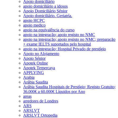
Apoio domiciliário
apoio domiciliário a idosos
Apoio Domiciliário Sénior
Apoio domiciliário. Geriatría.
apoio HCPC
apoio medico
apoio na equivalência do curso
apoio na integração; apoio registo no NMC
apoio na integração; apoio registo no NMC; preparação
+ exame IELTS suportados pelo hospital
apoio na integração; Hospital Privado de prestígio
Apoio no Alojamento
Apoio Sénior
Apotek Online
Apotek Terpercaya
APPLYING
Arabia
Arábia Saudita
Arábia Saudita Hospitais de Prestígio; Registo Gratuito;
36.000€ a 60.000€ Líquidos por Ano
areas
arredores de Londres
ARS
ARSLVT
ARSLVT Ortopedia