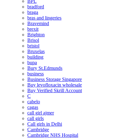
BPL
bradford
braga
bras and lingeries
Bravemind
brexit
Brighton
Brisol
bristol
Bruxelas
building
bupa
Bury St.Edmunds
business
Business Storage Singapore
Buy levofloxacin wholesale
Buy Verified Skrill Account
C
cabelo
cagas
call girl ajmer
call girls
Call girls in Delhi
Cambridge
Cambridge NHS Hospital