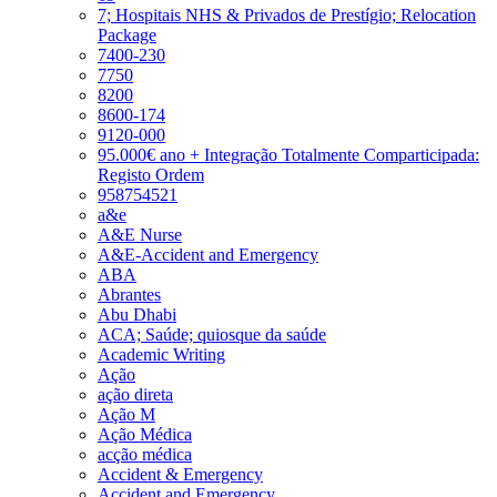
7; Hospitais NHS & Privados de Prestígio; Relocation
Package
7400-230
7750
8200
8600-174
9120-000
95.000€ ano + Integração Totalmente Comparticipada:
Registo Ordem
958754521
a&e
A&E Nurse
A&E-Accident and Emergency
ABA
Abrantes
Abu Dhabi
ACA; Saúde; quiosque da saúde
Academic Writing
Ação
ação direta
Ação M
Ação Médica
acção médica
Accident & Emergency
Accident and Emergency