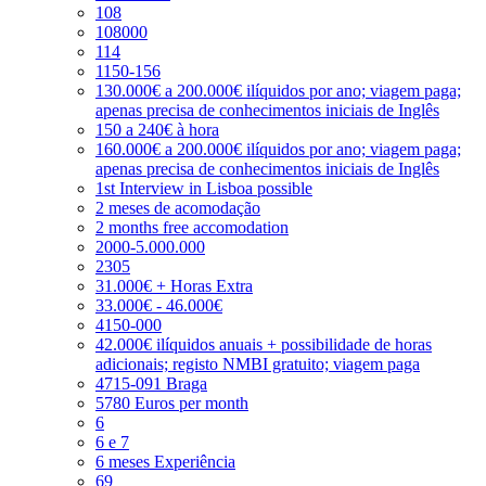
108
108000
114
1150-156
130.000€ a 200.000€ ilíquidos por ano; viagem paga;
apenas precisa de conhecimentos iniciais de Inglês
150 a 240€ à hora
160.000€ a 200.000€ ilíquidos por ano; viagem paga;
apenas precisa de conhecimentos iniciais de Inglês
1st Interview in Lisboa possible
2 meses de acomodação
2 months free accomodation
2000-5.000.000
2305
31.000€ + Horas Extra
33.000€ - 46.000€
4150-000
42.000€ ilíquidos anuais + possibilidade de horas
adicionais; registo NMBI gratuito; viagem paga
4715-091 Braga
5780 Euros per month
6
6 e 7
6 meses Experiência
69