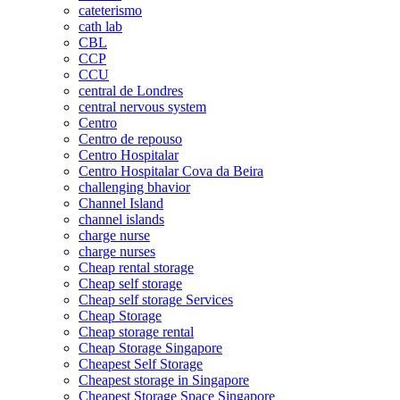
cateterismo
cath lab
CBL
CCP
CCU
central de Londres
central nervous system
Centro
Centro de repouso
Centro Hospitalar
Centro Hospitalar Cova da Beira
challenging bhavior
Channel Island
channel islands
charge nurse
charge nurses
Cheap rental storage
Cheap self storage
Cheap self storage Services
Cheap Storage
Cheap storage rental
Cheap Storage Singapore
Cheapest Self Storage
Cheapest storage in Singapore
Cheapest Storage Space Singapore