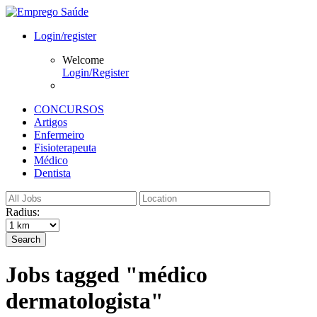
Login/register
Welcome
Login/Register
CONCURSOS
Artigos
Enfermeiro
Fisioterapeuta
Médico
Dentista
Radius:
Search
Jobs tagged "médico
dermatologista"