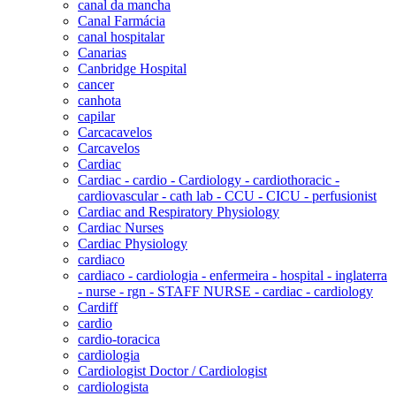
canal da mancha
Canal Farmácia
canal hospitalar
Canarias
Canbridge Hospital
cancer
canhota
capilar
Carcacavelos
Carcavelos
Cardiac
Cardiac - cardio - Cardiology - cardiothoracic -
cardiovascular - cath lab - CCU - CICU - perfusionist
Cardiac and Respiratory Physiology
Cardiac Nurses
Cardiac Physiology
cardiaco
cardiaco - cardiologia - enfermeira - hospital - inglaterra
- nurse - rgn - STAFF NURSE - cardiac - cardiology
Cardiff
cardio
cardio-toracica
cardiologia
Cardiologist Doctor / Cardiologist
cardiologista