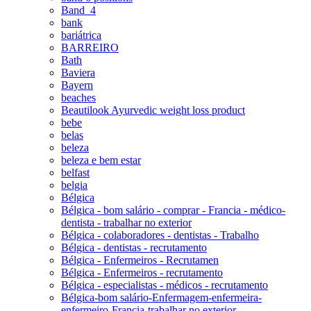
Band_4
bank
bariátrica
BARREIRO
Bath
Baviera
Bayern
beaches
Beautilook Ayurvedic weight loss product
bebe
belas
beleza
beleza e bem estar
belfast
belgia
Bélgica
Bélgica - bom salário - comprar - Francia - médico-
dentista - trabalhar no exterior
Bélgica - colaboradores - dentistas - Trabalho
Bélgica - dentistas - recrutamento
Bélgica - Enfermeiros - Recrutamen
Bélgica - Enfermeiros - recrutamento
Bélgica - especialistas - médicos - recrutamento
Bélgica-bom salário-Enfermagem-enfermeira-
enfermeiro-Francia-trabalhar no exterior