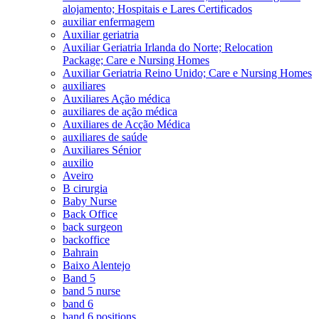
alojamento; Hospitais e Lares Certificados
auxiliar enfermagem
Auxiliar geriatria
Auxiliar Geriatria Irlanda do Norte; Relocation
Package; Care e Nursing Homes
Auxiliar Geriatria Reino Unido; Care e Nursing Homes
auxiliares
Auxiliares Ação médica
auxiliares de ação médica
Auxiliares de Acção Médica
auxiliares de saúde
Auxiliares Sénior
auxilio
Aveiro
B cirurgia
Baby Nurse
Back Office
back surgeon
backoffice
Bahrain
Baixo Alentejo
Band 5
band 5 nurse
band 6
band 6 positions