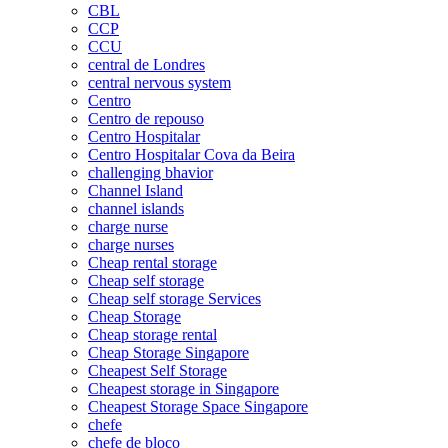
CBL
CCP
CCU
central de Londres
central nervous system
Centro
Centro de repouso
Centro Hospitalar
Centro Hospitalar Cova da Beira
challenging bhavior
Channel Island
channel islands
charge nurse
charge nurses
Cheap rental storage
Cheap self storage
Cheap self storage Services
Cheap Storage
Cheap storage rental
Cheap Storage Singapore
Cheapest Self Storage
Cheapest storage in Singapore
Cheapest Storage Space Singapore
chefe
chefe de bloco