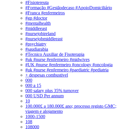
#Fisiotereuta
#Formação #Gestãodecaso #ApoioDomiciliário
#França #enfermeiros
#gp #doctor
#mentalhealth
#middleeast
#nursejobireland
#nursejobmiddleeast
#psychiatry
#saudiarabia
#Tecnico Auxiliar de Fisoterapia
#uk #nurse #enfermeiro #midwives
#UK #nurse #enfermeiro #oncology #oncologia
#uk #nurse #enfermeiro #paediatric #pediatria
+ despesas combustivel
000
000 a 15
000 salary plus 35% turnover
000 USD Per annum
10
100.000£ a 180.000£ ano; processo registo GMC;
viagem e alojamento
1000-1500
108
108000