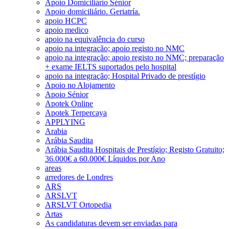
Apoio Domiciliário Sénior
Apoio domiciliário. Geriatría.
apoio HCPC
apoio medico
apoio na equivalência do curso
apoio na integração; apoio registo no NMC
apoio na integração; apoio registo no NMC; preparação
+ exame IELTS suportados pelo hospital
apoio na integração; Hospital Privado de prestígio
Apoio no Alojamento
Apoio Sénior
Apotek Online
Apotek Terpercaya
APPLYING
Arabia
Arábia Saudita
Arábia Saudita Hospitais de Prestígio; Registo Gratuito;
36.000€ a 60.000€ Líquidos por Ano
areas
arredores de Londres
ARS
ARSLVT
ARSLVT Ortopedia
Artas
As candidaturas devem ser enviadas para