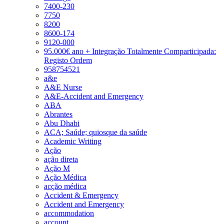
7400-230
7750
8200
8600-174
9120-000
95.000€ ano + Integração Totalmente Comparticipada:
Registo Ordem
958754521
a&e
A&E Nurse
A&E-Accident and Emergency
ABA
Abrantes
Abu Dhabi
ACA; Saúde; quiosque da saúde
Academic Writing
Ação
ação direta
Ação M
Ação Médica
acção médica
Accident & Emergency
Accident and Emergency
accommodation
account