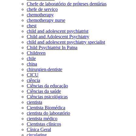
Chefe de laboratório de próteses dentárias
chefe de serviço
chemotherapy
chemotherapy nurse
chest
child and adolescent psychiatrist
Child and Adolescent Psychiatry
child and adolescent psychiatry specialist
Child Psychiatrist In Patna
Childreen
chile
china
chirurgien-dentiste
CICU
ciência
Ciências da educação
Ciências da saúde
Ciências psicológicas
cientista
Cientista Biomédica
cientista do laboratório
cientista médico
Cientistas clínicos
Cínica Geral
circulating