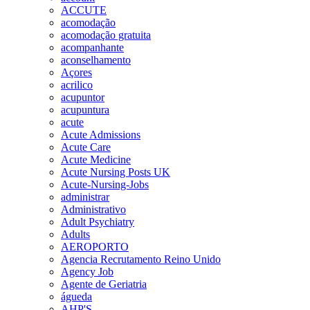
ACCUTE
acomodação
acomodação gratuita
acompanhante
aconselhamento
Açores
acrilico
acupuntor
acupuntura
acute
Acute Admissions
Acute Care
Acute Medicine
Acute Nursing Posts UK
Acute-Nursing-Jobs
administrar
Administrativo
Adult Psychiatry
Adults
AEROPORTO
Agencia Recrutamento Reino Unido
Agency Job
Agente de Geriatria
águeda
AHP'S