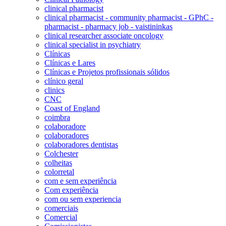
clinical pharmacist
clinical pharmacist - community pharmacist - GPhC -
pharmacist - pharmacy job - vaistininkas
clinical researcher associate oncology
clinical specialist in psychiatry
Clínicas
Clínicas e Lares
Clínicas e Projetos profissionais sólidos
clínico geral
clinics
CNC
Coast of England
coimbra
colaboradore
colaboradores
colaboradores dentistas
Colchester
colheitas
colorretal
com e sem experiência
Com experiência
com ou sem experiencia
comerciais
Comercial