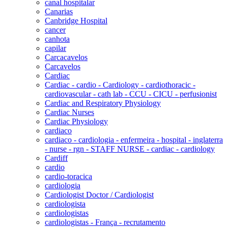
canal hospitalar
Canarias
Canbridge Hospital
cancer
canhota
capilar
Carcacavelos
Carcavelos
Cardiac
Cardiac - cardio - Cardiology - cardiothoracic -
cardiovascular - cath lab - CCU - CICU - perfusionist
Cardiac and Respiratory Physiology
Cardiac Nurses
Cardiac Physiology
cardiaco
cardiaco - cardiologia - enfermeira - hospital - inglaterra
- nurse - rgn - STAFF NURSE - cardiac - cardiology
Cardiff
cardio
cardio-toracica
cardiologia
Cardiologist Doctor / Cardiologist
cardiologista
cardiologistas
cardiologistas - França - recrutamento