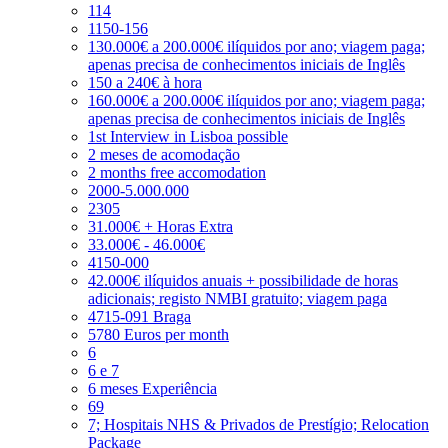
114
1150-156
130.000€ a 200.000€ ilíquidos por ano; viagem paga;
apenas precisa de conhecimentos iniciais de Inglês
150 a 240€ à hora
160.000€ a 200.000€ ilíquidos por ano; viagem paga;
apenas precisa de conhecimentos iniciais de Inglês
1st Interview in Lisboa possible
2 meses de acomodação
2 months free accomodation
2000-5.000.000
2305
31.000€ + Horas Extra
33.000€ - 46.000€
4150-000
42.000€ ilíquidos anuais + possibilidade de horas
adicionais; registo NMBI gratuito; viagem paga
4715-091 Braga
5780 Euros per month
6
6 e 7
6 meses Experiência
69
7; Hospitais NHS & Privados de Prestígio; Relocation
Package