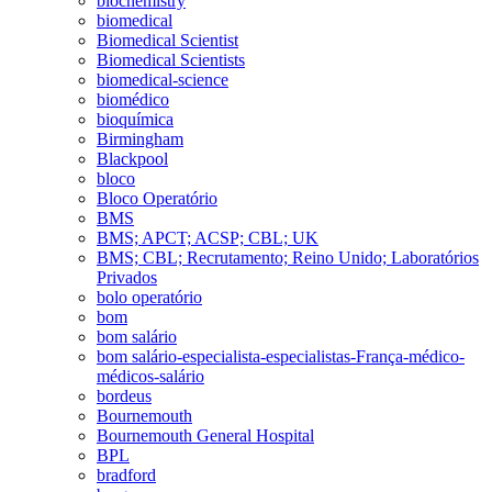
biochemistry
biomedical
Biomedical Scientist
Biomedical Scientists
biomedical-science
biomédico
bioquímica
Birmingham
Blackpool
bloco
Bloco Operatório
BMS
BMS; APCT; ACSP; CBL; UK
BMS; CBL; Recrutamento; Reino Unido; Laboratórios
Privados
bolo operatório
bom
bom salário
bom salário-especialista-especialistas-França-médico-
médicos-salário
bordeus
Bournemouth
Bournemouth General Hospital
BPL
bradford