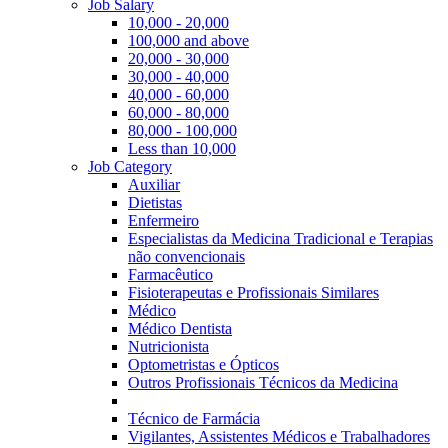
Job Salary
10,000 - 20,000
100,000 and above
20,000 - 30,000
30,000 - 40,000
40,000 - 60,000
60,000 - 80,000
80,000 - 100,000
Less than 10,000
Job Category
Auxiliar
Dietistas
Enfermeiro
Especialistas da Medicina Tradicional e Terapias
não convencionais
Farmacêutico
Fisioterapeutas e Profissionais Similares
Médico
Médico Dentista
Nutricionista
Optometristas e Ópticos
Outros Profissionais Técnicos da Medicina
Técnico de Farmácia
Vigilantes, Assistentes Médicos e Trabalhadores