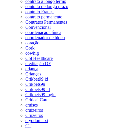
contrato a longo termo
contrato de longo prazo
contrato França
contrato permanente
Contratos Permanentes
Convencional
coordenação clínica
coordenador de bloco
coração
Cork
cowhig
Cpl Healthcare
creditação OE
criança
Crianças
Crikbet99 id
Crikbets99
Crikbets99 id
Crikbets99 login
Critical Care
cruises
cruizeiros
Cruzeiros
cryodon taxi
CT