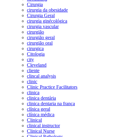
Cirurgia
cirurgia da obesidade
Cirurgia Geral
cirurgia ginécológica
cirurgia vascular
cirurgião
cirurgião geral
cirurgião oral
cirurgica
Citologia
city
Cleveland
cliente
clincal analysis
clinic
Clinic Practice Facilitators
clinica
clinica dentária
clinica dentaria na frança
clínica geral
clínica médica
Clinical
clinical instructor
Clinical Nurse
Clinical Pathology