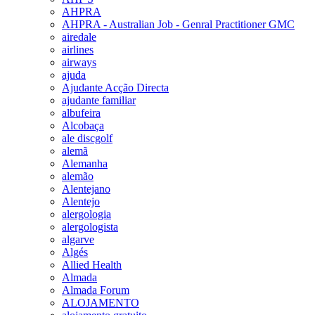
AHPRA
AHPRA - Australian Job - Genral Practitioner GMC
airedale
airlines
airways
ajuda
Ajudante Acção Directa
ajudante familiar
albufeira
Alcobaça
ale discgolf
alemã
Alemanha
alemão
Alentejano
Alentejo
alergologia
alergologista
algarve
Algés
Allied Health
Almada
Almada Forum
ALOJAMENTO