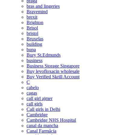
braga
bras and lingeries
Bravemind
brexit
Brighton
Brisol
bristol
Bruxelas
building
bupa
Bury St.Edmunds
business
Business Storage Singapore
Buy levofloxacin wholesale
Buy Verified Skrill Account
C
cabelo
cagas
call girl ajmer
call girls
Call girls in Delhi
Cambridge
Cambridge NHS Hospital
canal da mancha
Canal Farmácia