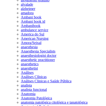
alojamento gratuito
alvalade
alzheimer
amadora
Ambani book
Ambani book id
Ambanibook
ambulance service
America do Sul
American Nursing
Amora/Seixal
anaesthesia
Anaesthesia Specialists
anaesthesiologist doctor
anaesthetic practitioner
anaesthetics
anaesthetist
Análises
Análises Clínicas
Análises Clinicas e Saúde Pública
analista
analista funcional
Anatomia
Anatomia Patológica
anatomia patológica citológica e tanatológica