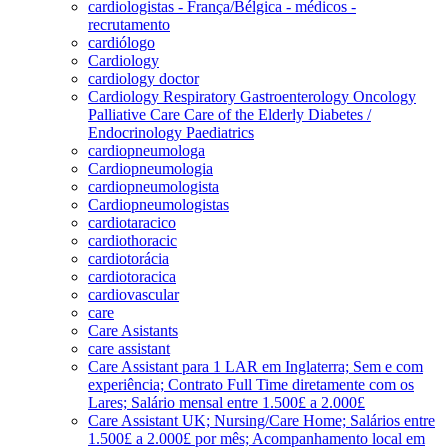
cardiologistas - França/Bélgica - médicos -
recrutamento
cardiólogo
Cardiology
cardiology doctor
Cardiology Respiratory Gastroenterology Oncology
Palliative Care Care of the Elderly Diabetes /
Endocrinology Paediatrics
cardiopneumologa
Cardiopneumologia
cardiopneumologista
Cardiopneumologistas
cardiotaracico
cardiothoracic
cardiotorácia
cardiotoracica
cardiovascular
care
Care Asistants
care assistant
Care Assistant para 1 LAR em Inglaterra; Sem e com
experiência; Contrato Full Time diretamente com os
Lares; Salário mensal entre 1.500£ a 2.000£
Care Assistant UK; Nursing/Care Home; Salários entre
1.500£ a 2.000£ por mês; Acompanhamento local em