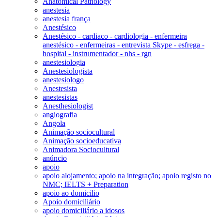
Anatomical Pathology
anestesia
anestesia frança
Anestésico
Anestésico - cardiaco - cardiologia - enfermeira
anestésico - enfermeiras - entrevista Skype - esfrega -
hospital - instrumentador - nhs - rgn
anestesiologia
Anestesiologista
anestesiologo
Anestesista
anestesistas
Anesthesiologist
angiografia
Angola
Animação sociocultural
Animação socioeducativa
Animadora Sociocultural
anúncio
apoio
apoio alojamento; apoio na integração; apoio registo no
NMC; IELTS + Preparation
apoio ao domicilio
Apoio domiciliário
apoio domiciliário a idosos