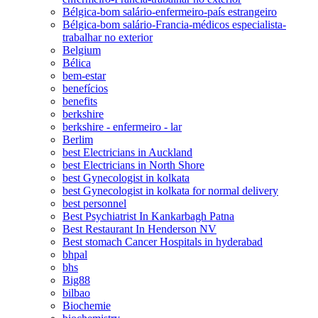
Bélgica-bom salário-enfermeiro-país estrangeiro
Bélgica-bom salário-Francia-médicos especialista-
trabalhar no exterior
Belgium
Bélica
bem-estar
benefícios
benefits
berkshire
berkshire - enfermeiro - lar
Berlim
best Electricians in Auckland
best Electricians in North Shore
best Gynecologist in kolkata
best Gynecologist in kolkata for normal delivery
best personnel
Best Psychiatrist In Kankarbagh Patna
Best Restaurant In Henderson NV
Best stomach Cancer Hospitals in hyderabad
bhpal
bhs
Big88
bilbao
Biochemie