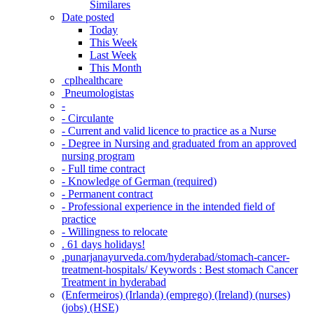
Similares
Date posted
Today
This Week
Last Week
This Month
‎ cplhealthcare‬
Pneumologistas
-
- Circulante
- Current and valid licence to practice as a Nurse
- Degree in Nursing and graduated from an approved
nursing program
- Full time contract
- Knowledge of German (required)
- Permanent contract
- Professional experience in the intended field of
practice
- Willingness to relocate
. 61 days holidays!
.punarjanayurveda.com/hyderabad/stomach-cancer-
treatment-hospitals/ Keywords : Best stomach Cancer
Treatment in hyderabad
(Enfermeiros) (Irlanda) (emprego) (Ireland) (nurses)
(jobs) (HSE)