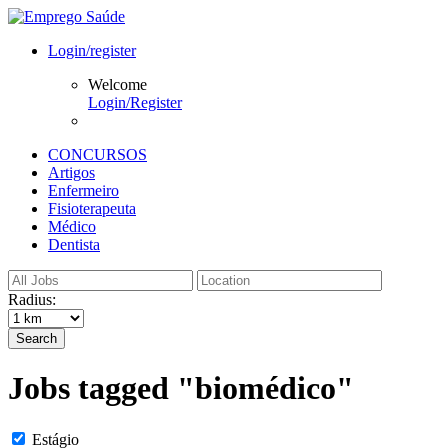
Login/register
Welcome
Login/Register
CONCURSOS
Artigos
Enfermeiro
Fisioterapeuta
Médico
Dentista
Radius:
Search
Jobs tagged "biomédico"
Estágio