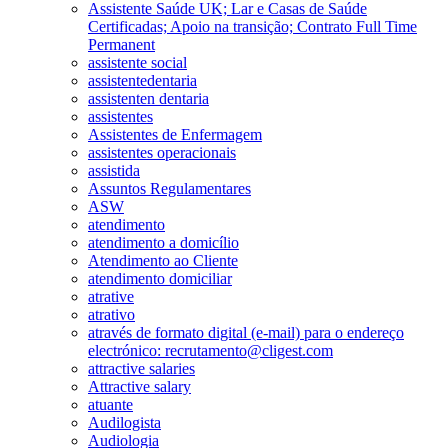
Assistente Saúde UK; Lar e Casas de Saúde
Certificadas; Apoio na transição; Contrato Full Time
Permanent
assistente social
assistentedentaria
assistenten dentaria
assistentes
Assistentes de Enfermagem
assistentes operacionais
assistida
Assuntos Regulamentares
ASW
atendimento
atendimento a domicílio
Atendimento ao Cliente
atendimento domiciliar
atrative
atrativo
através de formato digital (e-mail) para o endereço
electrónico: recrutamento@cligest.com
attractive salaries
Attractive salary
atuante
Audilogista
Audiologia