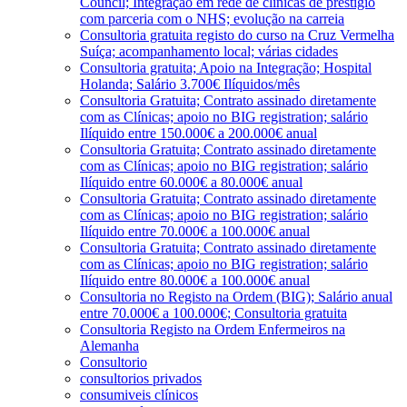
Council; Integração em rede de clínicas de prestígio
com parceria com o NHS; evolução na carreia
Consultoria gratuita registo do curso na Cruz Vermelha
Suíça; acompanhamento local; várias cidades
Consultoria gratuita; Apoio na Integração; Hospital
Holanda; Salário 3.700€ Ilíquidos/mês
Consultoria Gratuita; Contrato assinado diretamente
com as Clínicas; apoio no BIG registration; salário
Ilíquido entre 150.000€ a 200.000€ anual
Consultoria Gratuita; Contrato assinado diretamente
com as Clínicas; apoio no BIG registration; salário
Ilíquido entre 60.000€ a 80.000€ anual
Consultoria Gratuita; Contrato assinado diretamente
com as Clínicas; apoio no BIG registration; salário
Ilíquido entre 70.000€ a 100.000€ anual
Consultoria Gratuita; Contrato assinado diretamente
com as Clínicas; apoio no BIG registration; salário
Ilíquido entre 80.000€ a 100.000€ anual
Consultoria no Registo na Ordem (BIG); Salário anual
entre 70.000€ a 100.000€; Consultoria gratuita
Consultoria Registo na Ordem Enfermeiros na
Alemanha
Consultorio
consultorios privados
consumiveis clínicos