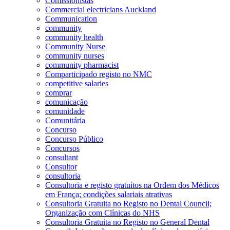
Comissionistas
Commercial electricians Auckland
Communication
community
community health
Community Nurse
community nurses
community pharmacist
Comparticipado registo no NMC
competitive salaries
comprar
comunicação
comunidade
Comunitária
Concurso
Concurso Público
Concursos
consultant
Consultor
consultoria
Consultoria e registo gratuitos na Ordem dos Médicos
em França; condições salariais atrativas
Consultoria Gratuita no Registo no Dental Council;
Organização com Clínicas do NHS
Consultoria Gratuita no Registo no General Dental