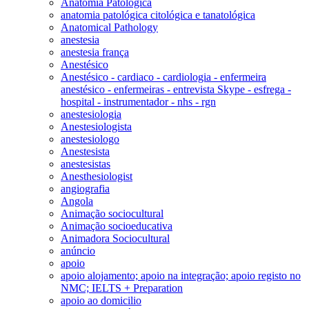
Anatomia Patológica
anatomia patológica citológica e tanatológica
Anatomical Pathology
anestesia
anestesia frança
Anestésico
Anestésico - cardiaco - cardiologia - enfermeira
anestésico - enfermeiras - entrevista Skype - esfrega -
hospital - instrumentador - nhs - rgn
anestesiologia
Anestesiologista
anestesiologo
Anestesista
anestesistas
Anesthesiologist
angiografia
Angola
Animação sociocultural
Animação socioeducativa
Animadora Sociocultural
anúncio
apoio
apoio alojamento; apoio na integração; apoio registo no
NMC; IELTS + Preparation
apoio ao domicilio