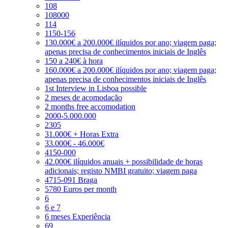
108
108000
114
1150-156
130.000€ a 200.000€ ilíquidos por ano; viagem paga;
apenas precisa de conhecimentos iniciais de Inglês
150 a 240€ à hora
160.000€ a 200.000€ ilíquidos por ano; viagem paga;
apenas precisa de conhecimentos iniciais de Inglês
1st Interview in Lisboa possible
2 meses de acomodação
2 months free accomodation
2000-5.000.000
2305
31.000€ + Horas Extra
33.000€ - 46.000€
4150-000
42.000€ ilíquidos anuais + possibilidade de horas
adicionais; registo NMBI gratuito; viagem paga
4715-091 Braga
5780 Euros per month
6
6 e 7
6 meses Experiência
69