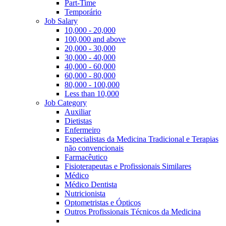
Part-Time
Temporário
Job Salary
10,000 - 20,000
100,000 and above
20,000 - 30,000
30,000 - 40,000
40,000 - 60,000
60,000 - 80,000
80,000 - 100,000
Less than 10,000
Job Category
Auxiliar
Dietistas
Enfermeiro
Especialistas da Medicina Tradicional e Terapias
não convencionais
Farmacêutico
Fisioterapeutas e Profissionais Similares
Médico
Médico Dentista
Nutricionista
Optometristas e Ópticos
Outros Profissionais Técnicos da Medicina