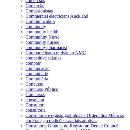
comerciais
Comercial
Comissionistas
Commercial electricians Auckland
Communication
community
community health
Community Nurse
community nurses
community pharmacist
Comparticipado registo no NMC
competitive salaries
comprar
comunicação
comunidade
Comunitária
Concurso
Concurso Público
Concursos
consultant
Consultor
consultoria
Consultoria e registo gratuitos na Ordem dos Médicos
em França; condições salariais atrativas
Consultoria Gratuita no Registo no Dental Council;