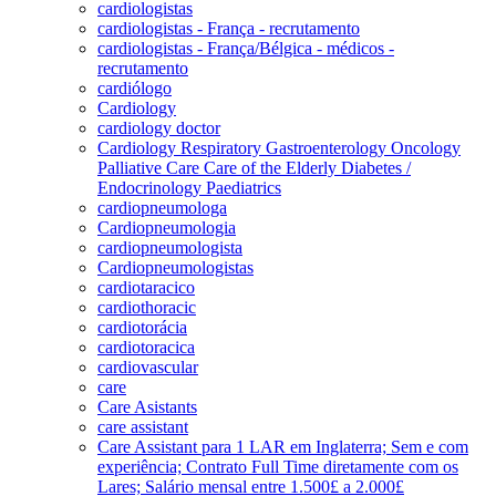
cardiologistas
cardiologistas - França - recrutamento
cardiologistas - França/Bélgica - médicos -
recrutamento
cardiólogo
Cardiology
cardiology doctor
Cardiology Respiratory Gastroenterology Oncology
Palliative Care Care of the Elderly Diabetes /
Endocrinology Paediatrics
cardiopneumologa
Cardiopneumologia
cardiopneumologista
Cardiopneumologistas
cardiotaracico
cardiothoracic
cardiotorácia
cardiotoracica
cardiovascular
care
Care Asistants
care assistant
Care Assistant para 1 LAR em Inglaterra; Sem e com
experiência; Contrato Full Time diretamente com os
Lares; Salário mensal entre 1.500£ a 2.000£