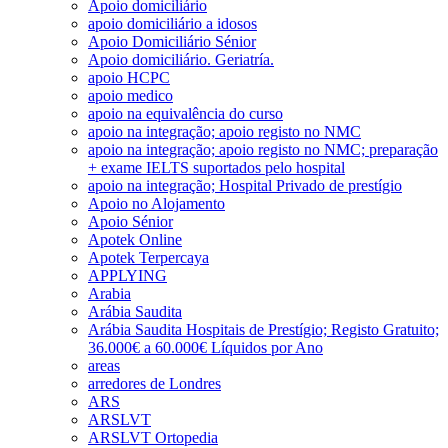
Apoio domiciliário
apoio domiciliário a idosos
Apoio Domiciliário Sénior
Apoio domiciliário. Geriatría.
apoio HCPC
apoio medico
apoio na equivalência do curso
apoio na integração; apoio registo no NMC
apoio na integração; apoio registo no NMC; preparação
+ exame IELTS suportados pelo hospital
apoio na integração; Hospital Privado de prestígio
Apoio no Alojamento
Apoio Sénior
Apotek Online
Apotek Terpercaya
APPLYING
Arabia
Arábia Saudita
Arábia Saudita Hospitais de Prestígio; Registo Gratuito;
36.000€ a 60.000€ Líquidos por Ano
areas
arredores de Londres
ARS
ARSLVT
ARSLVT Ortopedia