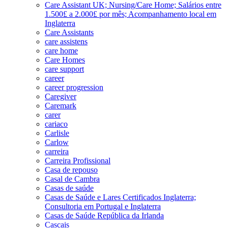
Care Assistant UK; Nursing/Care Home; Salários entre
1.500£ a 2.000£ por mês; Acompanhamento local em
Inglaterra
Care Assistants
care assistens
care home
Care Homes
care support
career
career progression
Caregiver
Caremark
carer
cariaco
Carlisle
Carlow
carreira
Carreira Profissional
Casa de repouso
Casal de Cambra
Casas de saúde
Casas de Saúde e Lares Certificados Inglaterra;
Consultoria em Portugal e Inglaterra
Casas de Saúde República da Irlanda
Cascais