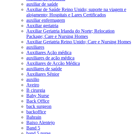
auxiliar de saúde
Auxiliar de Saúde Reino Unido; suporte na viagem e
alojamento; Hospitais e Lares Certificados
auxiliar enfermagem
Auxiliar geriatria
Auxiliar Geriatria Irlanda do Norte; Relocation
Package; Care e Nursing Homes
Auxiliar Geriatria Reino Unido; Care e Nursing Homes
auxiliares
Auxiliares Ação médica
auxiliares de ação médica
Auxiliares de Acção Médica
auxiliares de saúde
Auxiliares Sénior
auxilio
Aveiro
B cirurgia
Baby Nurse
Back Office
back surgeon
backoffice
Bahrain
Baixo Alentejo
Band 5
band 5 nurse