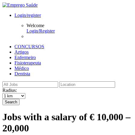
Login/register
Welcome
Login/Register
CONCURSOS
Artigos
Enfermeiro
Fisioterapeuta
Médico
Dentista
Radius:
Search
Jobs with a salary of € 10,000 –
20,000