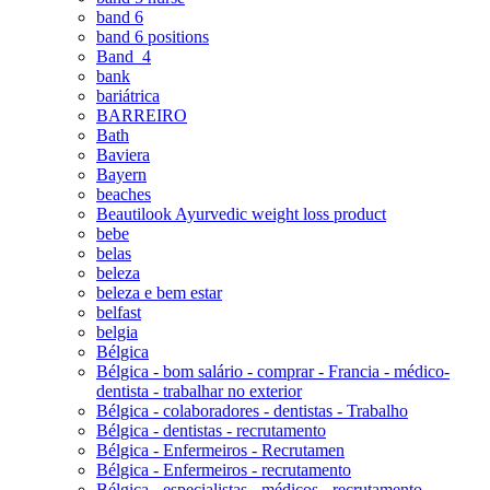
band 6
band 6 positions
Band_4
bank
bariátrica
BARREIRO
Bath
Baviera
Bayern
beaches
Beautilook Ayurvedic weight loss product
bebe
belas
beleza
beleza e bem estar
belfast
belgia
Bélgica
Bélgica - bom salário - comprar - Francia - médico-
dentista - trabalhar no exterior
Bélgica - colaboradores - dentistas - Trabalho
Bélgica - dentistas - recrutamento
Bélgica - Enfermeiros - Recrutamen
Bélgica - Enfermeiros - recrutamento
Bélgica - especialistas - médicos - recrutamento