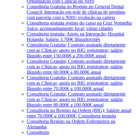
Organização com Clínicas do NHS
Consultoria Gratuita no Registo no General Dental
Council; Integração em rede de clínicas de prestígio
com parceria com o NHS; evolução na carreia
Consultoria gratuita registo do curso na Cruz Vermelha
Suíça; acompanhamento local; várias cidades
Consultoria gratuita; Apoio na Integração; Hospital
Holanda; Salário 3.700€ Ilíquidos/mês
Consultoria Gratuita; Contrato assinado diretamente
com as Clínicas; apoio no BIG registration; salário
Ilíquido entre 150.000€ a 200.000€ anual
Consultoria Gratuita; Contrato assinado diretamente
com as Clínicas; apoio no BIG registration; salário
Ilíquido entre 60.000€ a 80.000€ anual
Consultoria Gratuita; Contrato assinado diretamente
com as Clínicas; apoio no BIG registration; salário
Ilíquido entre 70.000€ a 100.000€ anual
Consultoria Gratuita; Contrato assinado diretamente
com as Clínicas; apoio no BIG registration; salário
Ilíquido entre 80.000€ a 100.000€ anual
Consultoria no Registo na Ordem (BIG); Salário anual
entre 70.000€ a 100.000€; Consultoria gratuita
Consultoria Registo na Ordem Enfermeiros na
Alemanha
Consultorio