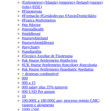
(Enfermeiros) (Irlanda) (emprego) (Ireland) (nurses)
(jobs) (HSE)
#Fisiotereuta
#Formação #Gestãodecaso #ApoioDomiciliário
#França #enfermeiros
#gp #doctor
#mentalhealth
#middleeast
#nursejobireland
#nursejobmiddleeast
#psychiatry
#saudiarabia
#Tecnico Auxiliar de Fisoterapia
#uk #nurse #enfermeiro #midwives
#UK #nurse #enfermeiro #oncology #oncologia
#uk #nurse #enfermeiro #paediatric #pediatria
+ despesas combustivel
000
000 a 15
000 salary plus 35% turnover
000 USD Per annum
10
100.000£ a 180.000£ ano; processo registo GMC;
viagem e alojamento
1000-1500