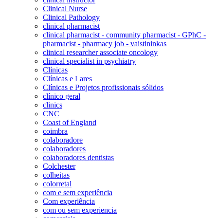
Clinical Nurse
Clinical Pathology
clinical pharmacist
clinical pharmacist - community pharmacist - GPhC -
pharmacist - pharmacy job - vaistininkas
clinical researcher associate oncology
clinical specialist in psychiatry
Clínicas
Clínicas e Lares
Clínicas e Projetos profissionais sólidos
clínico geral
clinics
CNC
Coast of England
coimbra
colaboradore
colaboradores
colaboradores dentistas
Colchester
colheitas
colorretal
com e sem experiência
Com experiência
com ou sem experiencia