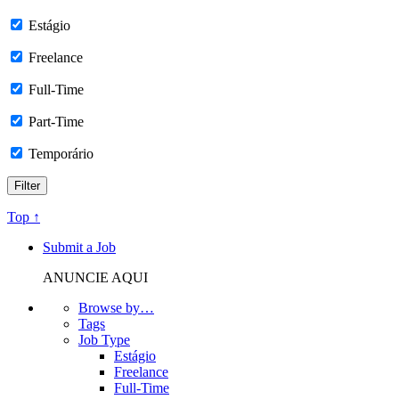
Estágio
Freelance
Full-Time
Part-Time
Temporário
Top ↑
Submit a Job
ANUNCIE AQUI
Browse by…
Tags
Job Type
Estágio
Freelance
Full-Time