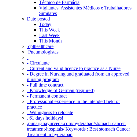
Técnico de Farmácia
Vigilantes, Assistentes Médicos e Trabalhadores
Similares
Date posted
Today
This Week
Last Week
This Month
‎ cplhealthcare‬
Pneumologistas
-
- Circulante
- Current and valid licence to practice as a Nurse
- Degree in Nursing and graduated from an approved
nursing program
- Full time contract
- Knowledge of German (required)
- Permanent contract
- Professional experience in the intended field of
practice
- Willingness to relocate
. 61 days holidays!
.punarjanayurveda.com/hyderabad/stomach-cancer-
treatment-hospitals/ Keywords : Best stomach Cancer
Treatment in hyderabad