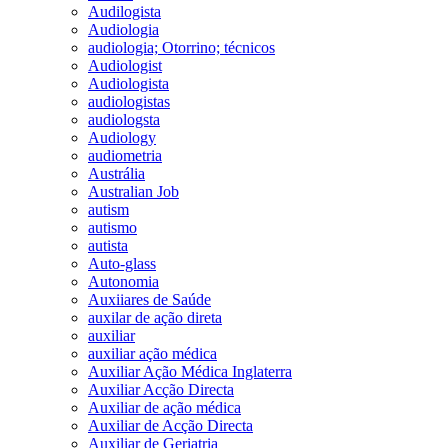
Audilogista
Audiologia
audiologia; Otorrino; técnicos
Audiologist
Audiologista
audiologistas
audiologsta
Audiology
audiometria
Austrália
Australian Job
autism
autismo
autista
Auto-glass
Autonomia
Auxiiares de Saúde
auxilar de ação direta
auxiliar
auxiliar ação médica
Auxiliar Ação Médica Inglaterra
Auxiliar Acção Directa
Auxiliar de ação médica
Auxiliar de Acção Directa
Auxiliar de Geriatria