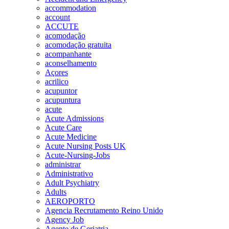
accommodation
account
ACCUTE
acomodação
acomodação gratuita
acompanhante
aconselhamento
Açores
acrilico
acupuntor
acupuntura
acute
Acute Admissions
Acute Care
Acute Medicine
Acute Nursing Posts UK
Acute-Nursing-Jobs
administrar
Administrativo
Adult Psychiatry
Adults
AEROPORTO
Agencia Recrutamento Reino Unido
Agency Job
Agente de Geriatria