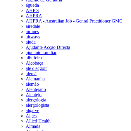
águeda
AHP'S
AHPRA
AHPRA - Australian Job - Genral Practitioner GMC
airedale
airlines
airways
ajuda
Ajudante Acção Directa
ajudante familiar
albufeira
Alcobaça
ale discgolf
alemã
Alemanha
alemão
Alentejano
Alentejo
alergologia
alergologista
algarve
Algés
Allied Health
Almada