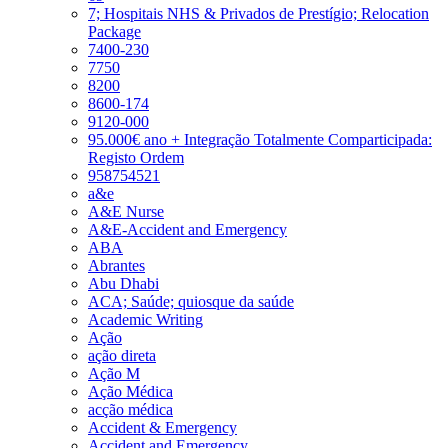
7; Hospitais NHS & Privados de Prestígio; Relocation
Package
7400-230
7750
8200
8600-174
9120-000
95.000€ ano + Integração Totalmente Comparticipada:
Registo Ordem
958754521
a&e
A&E Nurse
A&E-Accident and Emergency
ABA
Abrantes
Abu Dhabi
ACA; Saúde; quiosque da saúde
Academic Writing
Ação
ação direta
Ação M
Ação Médica
acção médica
Accident & Emergency
Accident and Emergency