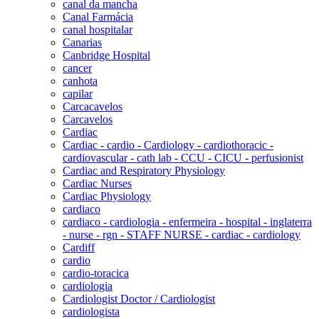
canal da mancha
Canal Farmácia
canal hospitalar
Canarias
Canbridge Hospital
cancer
canhota
capilar
Carcacavelos
Carcavelos
Cardiac
Cardiac - cardio - Cardiology - cardiothoracic -
cardiovascular - cath lab - CCU - CICU - perfusionist
Cardiac and Respiratory Physiology
Cardiac Nurses
Cardiac Physiology
cardiaco
cardiaco - cardiologia - enfermeira - hospital - inglaterra
- nurse - rgn - STAFF NURSE - cardiac - cardiology
Cardiff
cardio
cardio-toracica
cardiologia
Cardiologist Doctor / Cardiologist
cardiologista