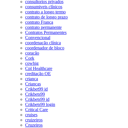
consultorios privados
consumiveis clínicos
contrato a longo termo
contrato de longo prazo
contrato França
contrato permanente
Contratos Permanentes
Convencional
coordenação clínica
coordenador de bloco
coração
Cork
cowhig
Cpl Healthcare
creditação OE
criança
Crianças
Crikbet99 id
Crikbets99
Crikbets99 id
Crikbets99 login
Critical Care
cruises
cruizeiros
Cruzeiros