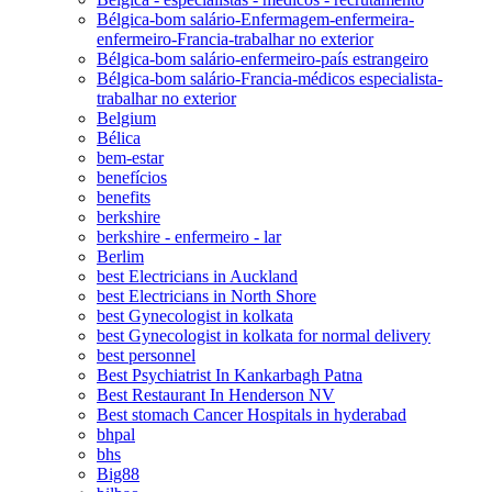
Bélgica-bom salário-Enfermagem-enfermeira-
enfermeiro-Francia-trabalhar no exterior
Bélgica-bom salário-enfermeiro-país estrangeiro
Bélgica-bom salário-Francia-médicos especialista-
trabalhar no exterior
Belgium
Bélica
bem-estar
benefícios
benefits
berkshire
berkshire - enfermeiro - lar
Berlim
best Electricians in Auckland
best Electricians in North Shore
best Gynecologist in kolkata
best Gynecologist in kolkata for normal delivery
best personnel
Best Psychiatrist In Kankarbagh Patna
Best Restaurant In Henderson NV
Best stomach Cancer Hospitals in hyderabad
bhpal
bhs
Big88