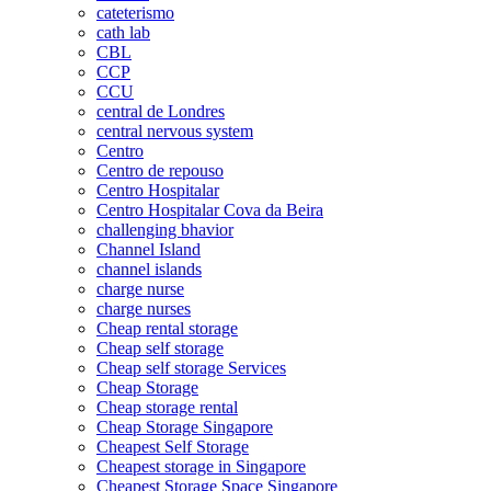
cateterismo
cath lab
CBL
CCP
CCU
central de Londres
central nervous system
Centro
Centro de repouso
Centro Hospitalar
Centro Hospitalar Cova da Beira
challenging bhavior
Channel Island
channel islands
charge nurse
charge nurses
Cheap rental storage
Cheap self storage
Cheap self storage Services
Cheap Storage
Cheap storage rental
Cheap Storage Singapore
Cheapest Self Storage
Cheapest storage in Singapore
Cheapest Storage Space Singapore