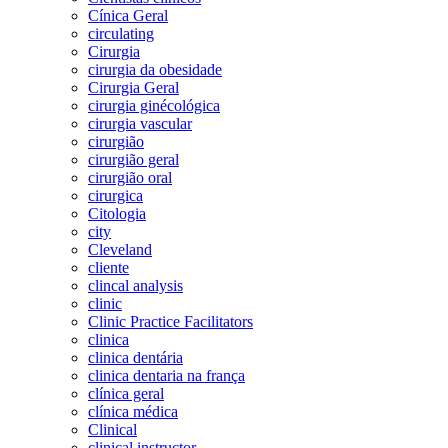
Cínica Geral
circulating
Cirurgia
cirurgia da obesidade
Cirurgia Geral
cirurgia ginécológica
cirurgia vascular
cirurgião
cirurgião geral
cirurgião oral
cirurgica
Citologia
city
Cleveland
cliente
clincal analysis
clinic
Clinic Practice Facilitators
clinica
clinica dentária
clinica dentaria na frança
clínica geral
clínica médica
Clinical
clinical instructor