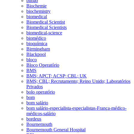
bilbao
Biochemie
biochemistry
biomedical
Biomedical Scientist
Biomedical Scientists
biomedical-science
biomédico
bioquímica
Birmingham
Blackpool
bloco
Bloco Operatório
BMS
BMS; APCT; ACSP; CBL; UK
BMS; CBL; Recrutamento; Reino Unido; Laboratórios
Privados
bolo operatório
bom
bom salário
bom salário-especialista-especialistas-França-médico-
médicos-salário
bordeus
Bournemouth
Bournemouth General Hospital