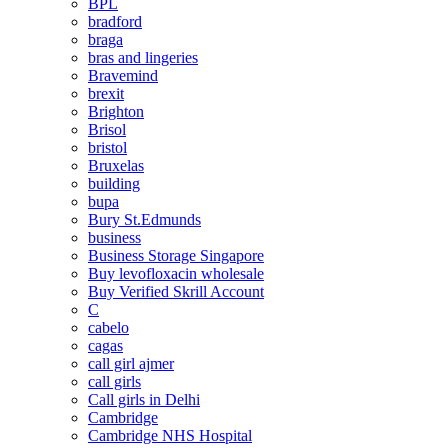
BPL
bradford
braga
bras and lingeries
Bravemind
brexit
Brighton
Brisol
bristol
Bruxelas
building
bupa
Bury St.Edmunds
business
Business Storage Singapore
Buy levofloxacin wholesale
Buy Verified Skrill Account
C
cabelo
cagas
call girl ajmer
call girls
Call girls in Delhi
Cambridge
Cambridge NHS Hospital