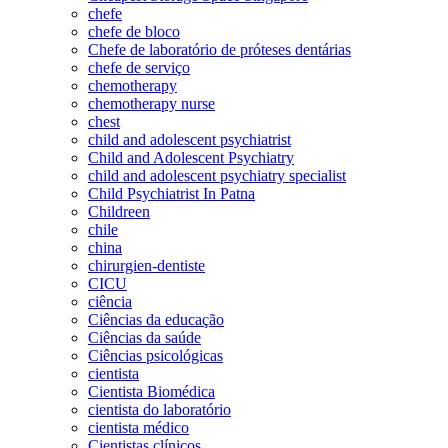
chefe
chefe de bloco
Chefe de laboratório de próteses dentárias
chefe de serviço
chemotherapy
chemotherapy nurse
chest
child and adolescent psychiatrist
Child and Adolescent Psychiatry
child and adolescent psychiatry specialist
Child Psychiatrist In Patna
Childreen
chile
china
chirurgien-dentiste
CICU
ciência
Ciências da educação
Ciências da saúde
Ciências psicológicas
cientista
Cientista Biomédica
cientista do laboratório
cientista médico
Cientistas clínicos