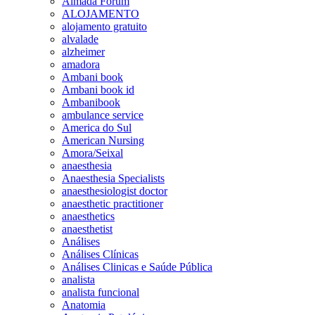
Almada Forum
ALOJAMENTO
alojamento gratuito
alvalade
alzheimer
amadora
Ambani book
Ambani book id
Ambanibook
ambulance service
America do Sul
American Nursing
Amora/Seixal
anaesthesia
Anaesthesia Specialists
anaesthesiologist doctor
anaesthetic practitioner
anaesthetics
anaesthetist
Análises
Análises Clínicas
Análises Clinicas e Saúde Pública
analista
analista funcional
Anatomia