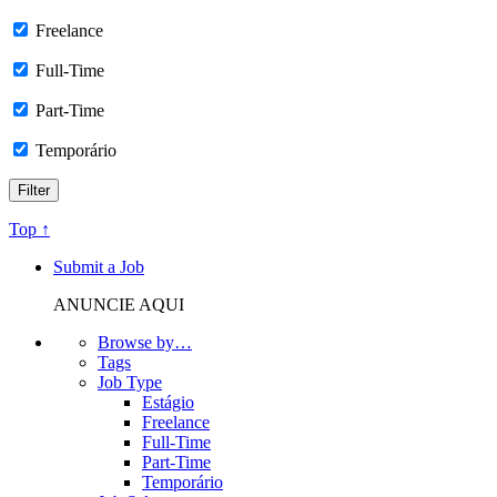
Freelance
Full-Time
Part-Time
Temporário
Top ↑
Submit a Job
ANUNCIE AQUI
Browse by…
Tags
Job Type
Estágio
Freelance
Full-Time
Part-Time
Temporário