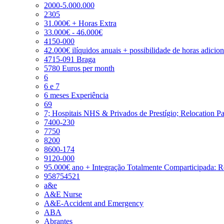
2000-5.000.000
2305
31.000€ + Horas Extra
33.000€ - 46.000€
4150-000
42.000€ ilíquidos anuais + possibilidade de horas adicio
4715-091 Braga
5780 Euros per month
6
6 e 7
6 meses Experiência
69
7; Hospitais NHS & Privados de Prestígio; Relocation P
7400-230
7750
8200
8600-174
9120-000
95.000€ ano + Integração Totalmente Comparticipada: 
958754521
a&e
A&E Nurse
A&E-Accident and Emergency
ABA
Abrantes