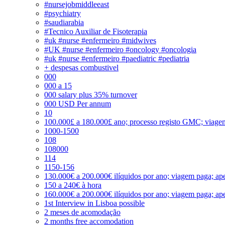
#nursejobmiddleeast
#psychiatry
#saudiarabia
#Tecnico Auxiliar de Fisoterapia
#uk #nurse #enfermeiro #midwives
#UK #nurse #enfermeiro #oncology #oncologia
#uk #nurse #enfermeiro #paediatric #pediatria
+ despesas combustivel
000
000 a 15
000 salary plus 35% turnover
000 USD Per annum
10
100.000£ a 180.000£ ano; processo registo GMC; viage
1000-1500
108
108000
114
1150-156
130.000€ a 200.000€ ilíquidos por ano; viagem paga; ape
150 a 240€ à hora
160.000€ a 200.000€ ilíquidos por ano; viagem paga; ape
1st Interview in Lisboa possible
2 meses de acomodação
2 months free accomodation