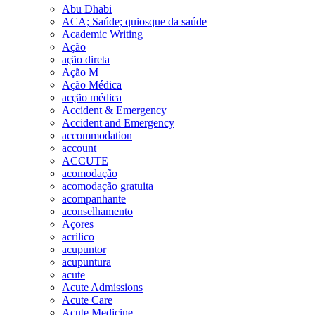
Abu Dhabi
ACA; Saúde; quiosque da saúde
Academic Writing
Ação
ação direta
Ação M
Ação Médica
acção médica
Accident & Emergency
Accident and Emergency
accommodation
account
ACCUTE
acomodação
acomodação gratuita
acompanhante
aconselhamento
Açores
acrilico
acupuntor
acupuntura
acute
Acute Admissions
Acute Care
Acute Medicine