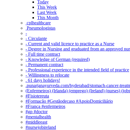
Today
This Week
Last Week
This Month
‎ cplhealthcare‬
Pneumologistas
-
- Circulante
- Current and valid licence to practice as a Nurse
- Degree in Nursing and graduated from an approved nu
- Full time contract
- Knowledge of German (required)
- Permanent contract
- Professional experience in the intended field of practice
- Willingness to relocate
. 61 days holidays!
.punarjanayurveda.com/hyderabad/stomach-cancer-treatm
(Enfermeiros) (Irlanda) (emprego) (Ireland) (nurses) (jo
#Fisiotereuta
#Formação #Gestãodecaso #ApoioDomiciliário
#França #enfermeiros
#gp #doctor
#mentalhealth
#middleeast
#nursejobireland