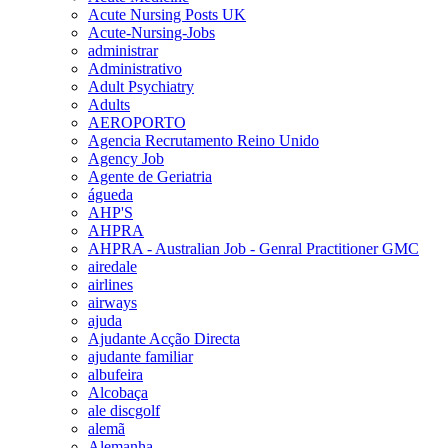
Acute Nursing Posts UK
Acute-Nursing-Jobs
administrar
Administrativo
Adult Psychiatry
Adults
AEROPORTO
Agencia Recrutamento Reino Unido
Agency Job
Agente de Geriatria
águeda
AHP'S
AHPRA
AHPRA - Australian Job - Genral Practitioner GMC
airedale
airlines
airways
ajuda
Ajudante Acção Directa
ajudante familiar
albufeira
Alcobaça
ale discgolf
alemã
Alemanha