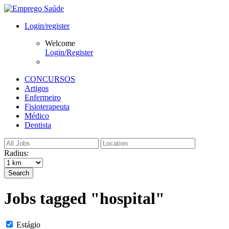
Login/register
Welcome
Login/Register
CONCURSOS
Artigos
Enfermeiro
Fisioterapeuta
Médico
Dentista
Radius:
Search
Jobs tagged "hospital"
Estágio