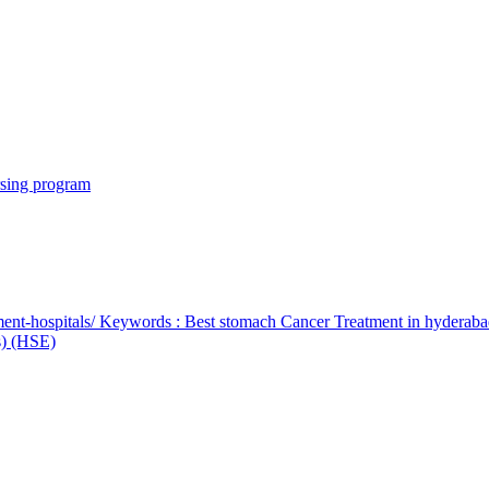
rsing program
ent-hospitals/ Keywords : Best stomach Cancer Treatment in hyderab
bs) (HSE)