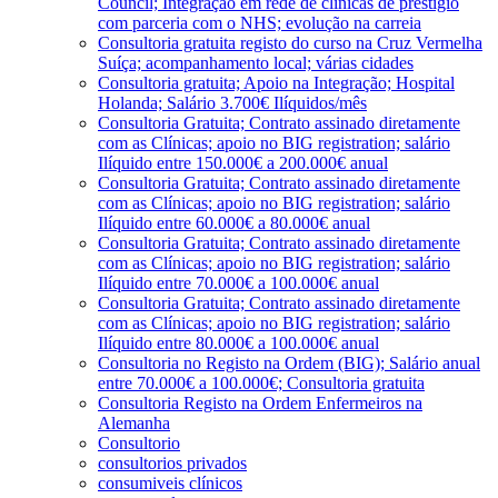
Council; Integração em rede de clínicas de prestígio
com parceria com o NHS; evolução na carreia
Consultoria gratuita registo do curso na Cruz Vermelha
Suíça; acompanhamento local; várias cidades
Consultoria gratuita; Apoio na Integração; Hospital
Holanda; Salário 3.700€ Ilíquidos/mês
Consultoria Gratuita; Contrato assinado diretamente
com as Clínicas; apoio no BIG registration; salário
Ilíquido entre 150.000€ a 200.000€ anual
Consultoria Gratuita; Contrato assinado diretamente
com as Clínicas; apoio no BIG registration; salário
Ilíquido entre 60.000€ a 80.000€ anual
Consultoria Gratuita; Contrato assinado diretamente
com as Clínicas; apoio no BIG registration; salário
Ilíquido entre 70.000€ a 100.000€ anual
Consultoria Gratuita; Contrato assinado diretamente
com as Clínicas; apoio no BIG registration; salário
Ilíquido entre 80.000€ a 100.000€ anual
Consultoria no Registo na Ordem (BIG); Salário anual
entre 70.000€ a 100.000€; Consultoria gratuita
Consultoria Registo na Ordem Enfermeiros na
Alemanha
Consultorio
consultorios privados
consumiveis clínicos