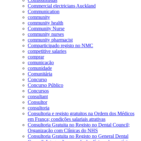
Comissionistas
Commercial electricians Auckland
Communication
community
community health
Community Nurse
community nurses
community pharmacist
Comparticipado registo no NMC
competitive salaries
comprar
comunicação
comunidade
Comunitária
Concurso
Concurso Público
Concursos
consultant
Consultor
consultoria
Consultoria e registo gratuitos na Ordem dos Médicos
em França; condições salariais atrativas
Consultoria Gratuita no Registo no Dental Council;
Organização com Clínicas do NHS
Consultoria Gratuita no Registo no General Dental