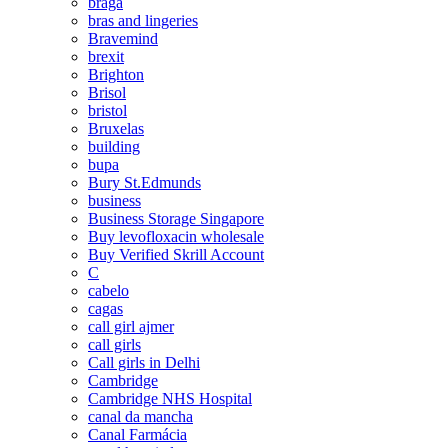
braga
bras and lingeries
Bravemind
brexit
Brighton
Brisol
bristol
Bruxelas
building
bupa
Bury St.Edmunds
business
Business Storage Singapore
Buy levofloxacin wholesale
Buy Verified Skrill Account
C
cabelo
cagas
call girl ajmer
call girls
Call girls in Delhi
Cambridge
Cambridge NHS Hospital
canal da mancha
Canal Farmácia