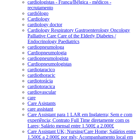
cardiologistas - França/Bélgica - médicos -
recrutamento
cardiólogo
Cardiology
cardiology doctor
Cardiology Respiratory Gastroenterology Oncology
Palliative Care Care of the Elderly Diabetes /
Endocrinology Paediatrics
cardiopneumologa
Cardiopneumologia
cardiopneumologista
Cardiopneumologistas
cardiotaracico
cardiothoracic
cardiotorácia
cardiotoracica
cardiovascular
care
Care Asistants
care assistant
Care Assistant para 1 LAR em Inglaterra; Sem e com
experiência; Contrato Full Time diretamente com os
Lares; Salário mensal entre 1.500£ a 2.000£
Care Assistant UK; Nursing/Care Home; Salários entre
1.500£ a 2.000£ por mês; Acompanhamento local em