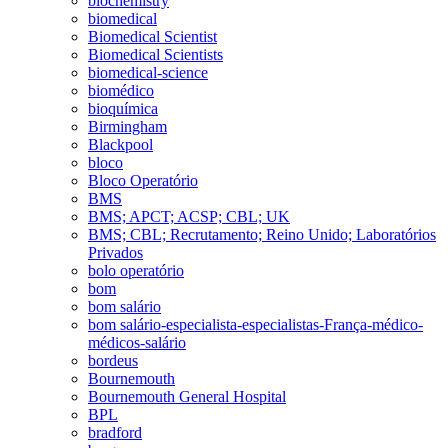
biochemistry
biomedical
Biomedical Scientist
Biomedical Scientists
biomedical-science
biomédico
bioquímica
Birmingham
Blackpool
bloco
Bloco Operatório
BMS
BMS; APCT; ACSP; CBL; UK
BMS; CBL; Recrutamento; Reino Unido; Laboratórios
Privados
bolo operatório
bom
bom salário
bom salário-especialista-especialistas-França-médico-
médicos-salário
bordeus
Bournemouth
Bournemouth General Hospital
BPL
bradford