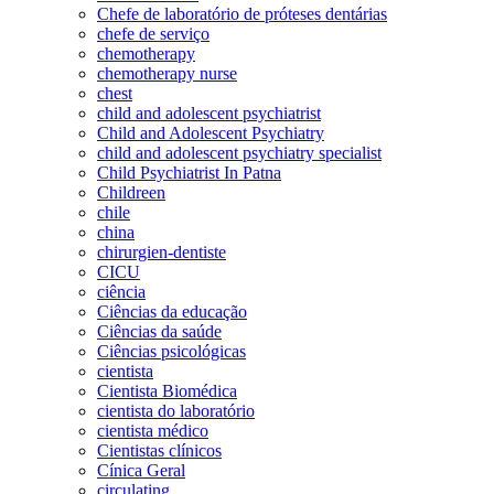
Chefe de laboratório de próteses dentárias
chefe de serviço
chemotherapy
chemotherapy nurse
chest
child and adolescent psychiatrist
Child and Adolescent Psychiatry
child and adolescent psychiatry specialist
Child Psychiatrist In Patna
Childreen
chile
china
chirurgien-dentiste
CICU
ciência
Ciências da educação
Ciências da saúde
Ciências psicológicas
cientista
Cientista Biomédica
cientista do laboratório
cientista médico
Cientistas clínicos
Cínica Geral
circulating