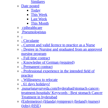
Similares
Date posted
Today
This Week
Last Week
This Month
‎ cplhealthcare‬
Pneumologistas
-
- Circulante
- Current and valid licence to practice as a Nurse
- Degree in Nursing and graduated from an approved
nursing program
- Full time contract
- Knowledge of German (required)
- Permanent contract
- Professional experience in the intended field of
practice
- Willingness to relocate
. 61 days holidays!
.punarjanayurveda.com/hyderabad/stomach-cancer-
treatment-hospitals/ Keywords : Best stomach Cancer
Treatment in hyderabad
(Enfermeiros) (Irlanda) (emprego) (Ireland) (nurses)
(jobs) (HSE)