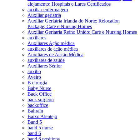
alojamento; Hospitais e Lares Certificados
auxiliar enfermagem
Auxiliar geriatria
Auxiliar Geriatria Irlanda do Norte; Relocation
Package; Care e Nursing Homes
Auxiliar Geriatria Reino Unido; Care e Nursing Homes
auxiliares
Auxiliares Ação médica
auxiliares de ação médica
Auxiliares de Acção Médica
auxiliares de saúde
Auxiliares Sénior
auxilio
Aveiro
B cirurgia
Baby Nurse
Back Office
back surgeon
backoffice
Bahrain
Baixo Alentejo
Band 5
band 5 nurse
band 6
band 6 positions