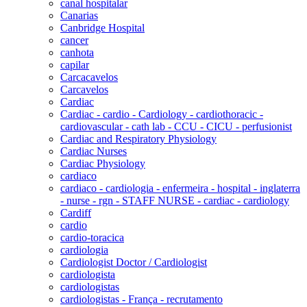
canal hospitalar
Canarias
Canbridge Hospital
cancer
canhota
capilar
Carcacavelos
Carcavelos
Cardiac
Cardiac - cardio - Cardiology - cardiothoracic -
cardiovascular - cath lab - CCU - CICU - perfusionist
Cardiac and Respiratory Physiology
Cardiac Nurses
Cardiac Physiology
cardiaco
cardiaco - cardiologia - enfermeira - hospital - inglaterra
- nurse - rgn - STAFF NURSE - cardiac - cardiology
Cardiff
cardio
cardio-toracica
cardiologia
Cardiologist Doctor / Cardiologist
cardiologista
cardiologistas
cardiologistas - França - recrutamento