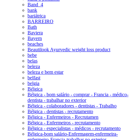
Band_4
bank
bariátrica
BARREIRO
Bath
Baviera
Bayern
beaches
Beautilook Ayurvedic weight loss product
bebe
belas
beleza
beleza e bem estar
belfast
belgia
Bélgica
Bélgica - bom salário - comprar - Francia - médico-
dentista - trabalhar no exterior
Bélgica - colaboradores - dentistas - Trabalho
Bélgica - dentistas - recrutamento
Bélgica - Enfermeiros - Recrutamen
Bélgica - Enfermeiros - recrutamento
Bélgica - especialistas - médicos - recrutamento
Bélgica-bom salário-Enfermagem-enfermeira-
enfermeiro-Francia-trabalhar no exterior