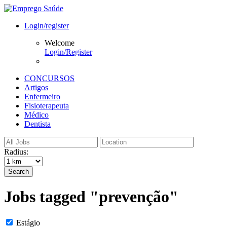
Login/register
Welcome
Login/Register
CONCURSOS
Artigos
Enfermeiro
Fisioterapeuta
Médico
Dentista
Radius:
Search
Jobs tagged "prevenção"
Estágio