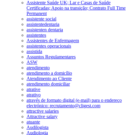
Assistente Saúde UK; Lar e Casas de Saúde
Certificadas; Apoio na transição; Contrato Full Time
Permanent
assistente social
assistentedentaria
assistenten dentaria
assistentes
Assistentes de Enfermagem
assistentes operacionais
assistida
Assuntos Regulamentares
ASW
atendimento
atendimento a domicílio
Atendimento ao Cliente
atendimento domiciliar
atrative
atrativo
através de formato digital (e-mail) para o endereço
electrónico: recrutamento@cligest.com
attractive salaries
Attractive salary
atuante
Audilogista
Audiologia