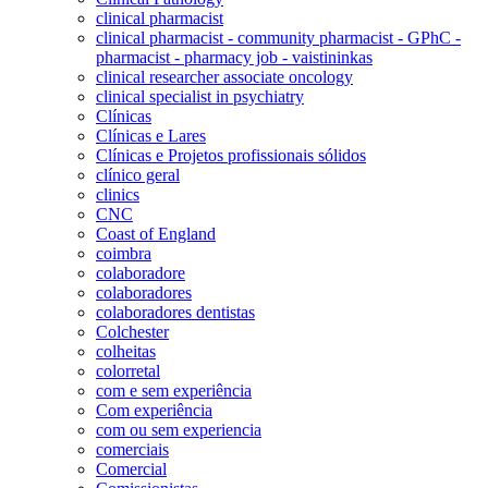
clinical pharmacist
clinical pharmacist - community pharmacist - GPhC -
pharmacist - pharmacy job - vaistininkas
clinical researcher associate oncology
clinical specialist in psychiatry
Clínicas
Clínicas e Lares
Clínicas e Projetos profissionais sólidos
clínico geral
clinics
CNC
Coast of England
coimbra
colaboradore
colaboradores
colaboradores dentistas
Colchester
colheitas
colorretal
com e sem experiência
Com experiência
com ou sem experiencia
comerciais
Comercial