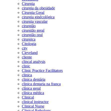
Cirurgia
cirurgia da obesidade
Cirurgia Geral
cirurgia ginécológica
cirurgia vascular
cirurgião
cirurgião geral
cirurgião oral
cirurgica
Citologia
city
Cleveland
cliente
clincal analysis
clinic
Clinic Practice Facilitators
clinica
clinica dentária
clinica dentaria na frança
clínica geral
clínica médica
Clinical
clinical instructor
Clinical Nurse
Clinical Pathology