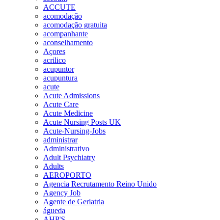
ACCUTE
acomodação
acomodação gratuita
acompanhante
aconselhamento
Açores
acrilico
acupuntor
acupuntura
acute
Acute Admissions
Acute Care
Acute Medicine
Acute Nursing Posts UK
Acute-Nursing-Jobs
administrar
Administrativo
Adult Psychiatry
Adults
AEROPORTO
Agencia Recrutamento Reino Unido
Agency Job
Agente de Geriatria
águeda
AHP'S