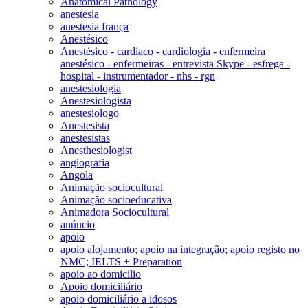
Anatomical Pathology
anestesia
anestesia frança
Anestésico
Anestésico - cardiaco - cardiologia - enfermeira
anestésico - enfermeiras - entrevista Skype - esfrega -
hospital - instrumentador - nhs - rgn
anestesiologia
Anestesiologista
anestesiologo
Anestesista
anestesistas
Anesthesiologist
angiografia
Angola
Animação sociocultural
Animação socioeducativa
Animadora Sociocultural
anúncio
apoio
apoio alojamento; apoio na integração; apoio registo no
NMC; IELTS + Preparation
apoio ao domicilio
Apoio domiciliário
apoio domiciliário a idosos