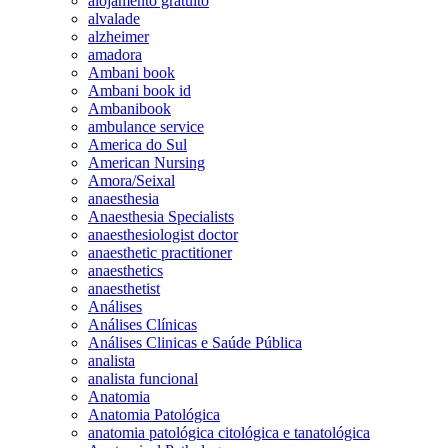
alojamento gratuito
alvalade
alzheimer
amadora
Ambani book
Ambani book id
Ambanibook
ambulance service
America do Sul
American Nursing
Amora/Seixal
anaesthesia
Anaesthesia Specialists
anaesthesiologist doctor
anaesthetic practitioner
anaesthetics
anaesthetist
Análises
Análises Clínicas
Análises Clinicas e Saúde Pública
analista
analista funcional
Anatomia
Anatomia Patológica
anatomia patológica citológica e tanatológica