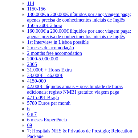
114
1150-156
130.000€ a 200.000€ ilíquidos por ano; viagem paga;
apenas precisa de conhecimentos iniciais de Inglês
150 a 240€ à hora
160.000€ a 200.000€ ilíquidos por ano; viagem paga;
apenas precisa de conhecimentos iniciais de Inglês
1st Interview in Lisboa possible
2 meses de acomodação
2 months free accomodation
2000-5.000.000
2305
31.000€ + Horas Extra
33.000€ - 46.000€
4150-000
42.000€ ilíquidos anuais + possibilidade de horas
adicionais; registo NMBI gratuito; viagem paga
4715-091 Braga
5780 Euros per month
6
6 e 7
6 meses Experiência
69
7; Hospitais NHS & Privados de Prestígio; Relocation
Package