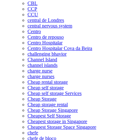
CBL
CCP
CCU
central de Londres
central nervous system
Centro
Centro de repouso
Centro Hospitalar
Centro Hospitalar Cova da Beira
challenging bhavior
Channel Island
channel islands
charge nurse
charge nurses
Cheap rental storage
Cheap self storage
Cheap self storage Services
Cheap Storage
Cheap storage rental
Cheap Storage Singapore
Cheapest Self Storage
Cheapest storage in Singapore
Cheapest Storage Space Singapore
chefe
chefe de bloco