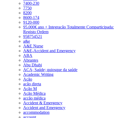
7400-230
7750
8200
8600-174
9120-000
95.000€ ano + Integração Totalmente Comparticipada:
Registo Ordem
958754521
a&e
A&E Nurse
A&E-Accident and Emergency
ABA
Abrantes
Abu Dhabi
ACA; Saúde; quiosque da saúde
Academic Writing
Ação
ação direta
Ação M
Ação Médica
acção médica
Accident & Emergency
Accident and Emergency
accommodation
account