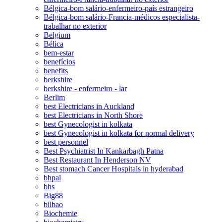
Bélgica-bom salário-enfermeiro-país estrangeiro
Bélgica-bom salário-Francia-médicos especialista-
trabalhar no exterior
Belgium
Bélica
bem-estar
benefícios
benefits
berkshire
berkshire - enfermeiro - lar
Berlim
best Electricians in Auckland
best Electricians in North Shore
best Gynecologist in kolkata
best Gynecologist in kolkata for normal delivery
best personnel
Best Psychiatrist In Kankarbagh Patna
Best Restaurant In Henderson NV
Best stomach Cancer Hospitals in hyderabad
bhpal
bhs
Big88
bilbao
Biochemie