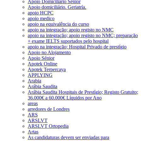
Apoio Domiciliário Sénior
Apoio domiciliário. Geriatría.
apoio HCPC
apoio medico
apoio na equivalência do curso
apoio na integração; apoio registo no NMC
apoio na integração; apoio registo no NMC; preparação
+ exame IELTS suportados pelo hospital
apoio na integração; Hospital Privado de prestígio
Apoio no Alojamento
Apoio Sénior
Apotek Online
Apotek Terpercaya
APPLYING
Arabia
Arábia Saudita
Arábia Saudita Hospitais de Prestígio; Registo Gratuito;
36.000€ a 60.000€ Líquidos por Ano
areas
arredores de Londres
ARS
ARSLVT
ARSLVT Ortopedia
Artas
As candidaturas devem ser enviadas para