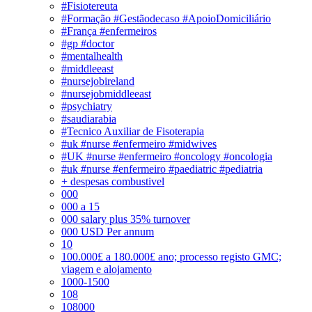
#Fisiotereuta
#Formação #Gestãodecaso #ApoioDomiciliário
#França #enfermeiros
#gp #doctor
#mentalhealth
#middleeast
#nursejobireland
#nursejobmiddleeast
#psychiatry
#saudiarabia
#Tecnico Auxiliar de Fisoterapia
#uk #nurse #enfermeiro #midwives
#UK #nurse #enfermeiro #oncology #oncologia
#uk #nurse #enfermeiro #paediatric #pediatria
+ despesas combustivel
000
000 a 15
000 salary plus 35% turnover
000 USD Per annum
10
100.000£ a 180.000£ ano; processo registo GMC;
viagem e alojamento
1000-1500
108
108000