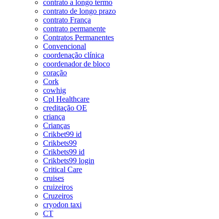
contrato a longo termo
contrato de longo prazo
contrato França
contrato permanente
Contratos Permanentes
Convencional
coordenação clínica
coordenador de bloco
coração
Cork
cowhig
Cpl Healthcare
creditação OE
criança
Crianças
Crikbet99 id
Crikbets99
Crikbets99 id
Crikbets99 login
Critical Care
cruises
cruizeiros
Cruzeiros
cryodon taxi
CT