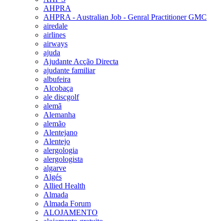
AHPRA
AHPRA - Australian Job - Genral Practitioner GMC
airedale
airlines
airways
ajuda
Ajudante Acção Directa
ajudante familiar
albufeira
Alcobaça
ale discgolf
alemã
Alemanha
alemão
Alentejano
Alentejo
alergologia
alergologista
algarve
Algés
Allied Health
Almada
Almada Forum
ALOJAMENTO