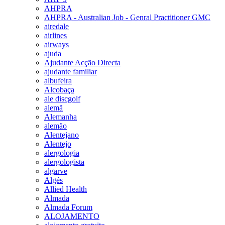
AHPRA
AHPRA - Australian Job - Genral Practitioner GMC
airedale
airlines
airways
ajuda
Ajudante Acção Directa
ajudante familiar
albufeira
Alcobaça
ale discgolf
alemã
Alemanha
alemão
Alentejano
Alentejo
alergologia
alergologista
algarve
Algés
Allied Health
Almada
Almada Forum
ALOJAMENTO