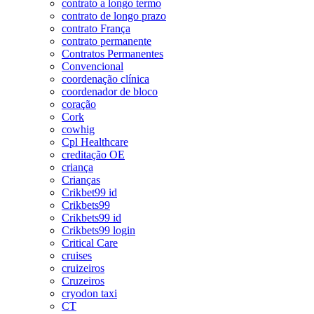
contrato a longo termo
contrato de longo prazo
contrato França
contrato permanente
Contratos Permanentes
Convencional
coordenação clínica
coordenador de bloco
coração
Cork
cowhig
Cpl Healthcare
creditação OE
criança
Crianças
Crikbet99 id
Crikbets99
Crikbets99 id
Crikbets99 login
Critical Care
cruises
cruizeiros
Cruzeiros
cryodon taxi
CT