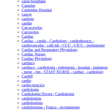
canal hospitalar
Canarias
Canbridge Hospital
cancer
canhota
capilar
Carcacavelos
Carcavelos
Cardiac
Cardiac - cardio - Cardiology - cardiothoracic -
cardiovascular - cath lab - CCU - CICU - perfusionist
Cardiac and Respiratory Physiology
Cardiac Nurses
Cardiac Physiology
cardiaco
cardiaco - cardiologia - enfermeira - hospital - inglaterra
- nurse - rgn - STAFF NURSE - cardiac - cardiology
Cardiff
cardio
cardio-toracica
cardiologia
Cardiologist Doctor / Cardiologist
cardiologista
cardiologistas
cardiologistas - França - recrutamento