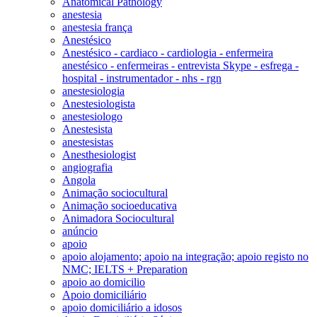
Anatomical Pathology
anestesia
anestesia frança
Anestésico
Anestésico - cardiaco - cardiologia - enfermeira
anestésico - enfermeiras - entrevista Skype - esfrega -
hospital - instrumentador - nhs - rgn
anestesiologia
Anestesiologista
anestesiologo
Anestesista
anestesistas
Anesthesiologist
angiografia
Angola
Animação sociocultural
Animação socioeducativa
Animadora Sociocultural
anúncio
apoio
apoio alojamento; apoio na integração; apoio registo no
NMC; IELTS + Preparation
apoio ao domicilio
Apoio domiciliário
apoio domiciliário a idosos