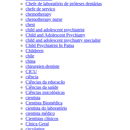
Chefe de laboratório de próteses dentárias
chefe de serviço
chemotherapy
chemotherapy nurse
chest
child and adolescent psychiatrist
Child and Adolescent Psychiatry
child and adolescent psychiatry specialist
Child Psychiatrist In Patna
Childreen
chile
china
chirurgien-dentiste
CICU
ciência
Ciências da educação
Ciências da saúde
Ciências psicológicas
cientista
Cientista Biomédica
cientista do laboratório
cientista médico
Cientistas clínicos
Cínica Geral
circulating