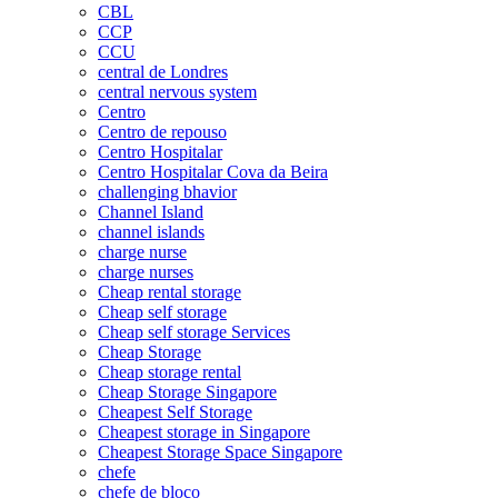
CBL
CCP
CCU
central de Londres
central nervous system
Centro
Centro de repouso
Centro Hospitalar
Centro Hospitalar Cova da Beira
challenging bhavior
Channel Island
channel islands
charge nurse
charge nurses
Cheap rental storage
Cheap self storage
Cheap self storage Services
Cheap Storage
Cheap storage rental
Cheap Storage Singapore
Cheapest Self Storage
Cheapest storage in Singapore
Cheapest Storage Space Singapore
chefe
chefe de bloco