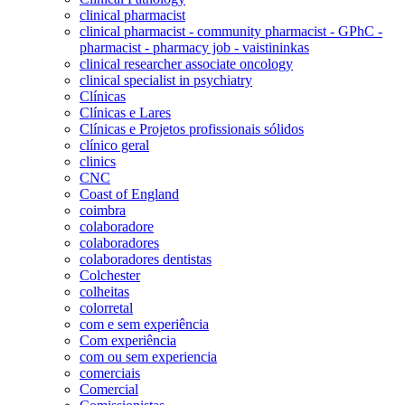
clinical pharmacist
clinical pharmacist - community pharmacist - GPhC -
pharmacist - pharmacy job - vaistininkas
clinical researcher associate oncology
clinical specialist in psychiatry
Clínicas
Clínicas e Lares
Clínicas e Projetos profissionais sólidos
clínico geral
clinics
CNC
Coast of England
coimbra
colaboradore
colaboradores
colaboradores dentistas
Colchester
colheitas
colorretal
com e sem experiência
Com experiência
com ou sem experiencia
comerciais
Comercial