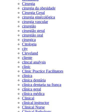
Cirurgia
cirurgia da obesidade
Cirurgia Geral
cirurgia ginécológica
cirurgia vascular
cirurgião
cirurgião geral
cirurgião oral
cirurgica
Citologia
city
Cleveland
cliente
clincal analysis
clinic
Clinic Practice Facilitators
clinica
clinica dentária
clinica dentaria na frança
clínica geral
clínica médica
Clinical
clinical instructor
Clinical Nurse
Clinical Pathology