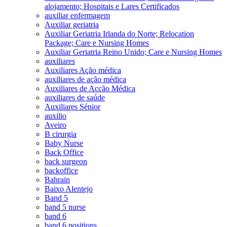
alojamento; Hospitais e Lares Certificados
auxiliar enfermagem
Auxiliar geriatria
Auxiliar Geriatria Irlanda do Norte; Relocation
Package; Care e Nursing Homes
Auxiliar Geriatria Reino Unido; Care e Nursing Homes
auxiliares
Auxiliares Ação médica
auxiliares de ação médica
Auxiliares de Acção Médica
auxiliares de saúde
Auxiliares Sénior
auxilio
Aveiro
B cirurgia
Baby Nurse
Back Office
back surgeon
backoffice
Bahrain
Baixo Alentejo
Band 5
band 5 nurse
band 6
band 6 positions