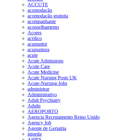
ACCUTE
acomodação
acomodação gratuita
acompanhante
aconselhamento
Açores
acrilico
acupuntor
acupuntura
acute
Acute Admissions
Acute Care
Acute Medicine
Acute Nursing Posts UK
Acute-Nursing-Jobs
administrar
Administrativo
Adult Psychiatry
Adults
AEROPORTO
Agencia Recrutamento Reino Unido
Agency Job
Agente de Geriatria
águeda
AHP'S