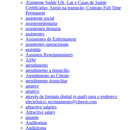
Assistente Saúde UK; Lar e Casas de Saúde
Certificadas; Apoio na transição; Contrato Full Time
Permanent
assistente social
assistentedentaria
assistenten dentaria
assistentes
Assistentes de Enfermagem
assistentes operacionais
assistida
Assuntos Regulamentares
ASW
atendimento
atendimento a domicílio
Atendimento ao Cliente
atendimento domiciliar
atrative
atrativo
através de formato digital (e-mail) para o endereço
electrónico: recrutamento@cligest.com
attractive salaries
Attractive salary
atuante
Audilogista
Audiologia