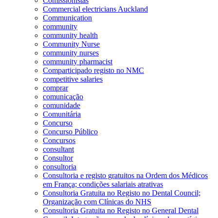
Comissionistas
Commercial electricians Auckland
Communication
community
community health
Community Nurse
community nurses
community pharmacist
Comparticipado registo no NMC
competitive salaries
comprar
comunicação
comunidade
Comunitária
Concurso
Concurso Público
Concursos
consultant
Consultor
consultoria
Consultoria e registo gratuitos na Ordem dos Médicos
em França; condições salariais atrativas
Consultoria Gratuita no Registo no Dental Council;
Organização com Clínicas do NHS
Consultoria Gratuita no Registo no General Dental