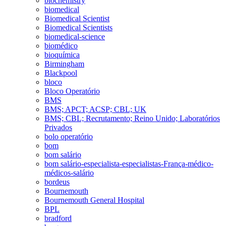
biochemistry
biomedical
Biomedical Scientist
Biomedical Scientists
biomedical-science
biomédico
bioquímica
Birmingham
Blackpool
bloco
Bloco Operatório
BMS
BMS; APCT; ACSP; CBL; UK
BMS; CBL; Recrutamento; Reino Unido; Laboratórios
Privados
bolo operatório
bom
bom salário
bom salário-especialista-especialistas-França-médico-
médicos-salário
bordeus
Bournemouth
Bournemouth General Hospital
BPL
bradford