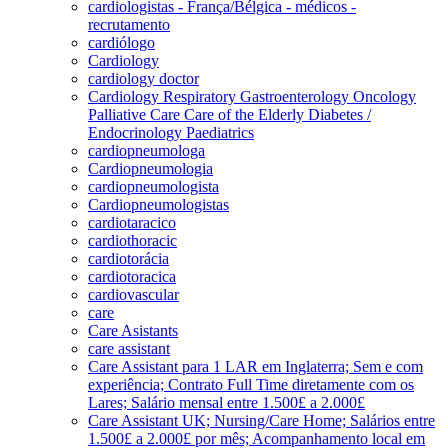
cardiologistas - França/Bélgica - médicos -
recrutamento
cardiólogo
Cardiology
cardiology doctor
Cardiology Respiratory Gastroenterology Oncology
Palliative Care Care of the Elderly Diabetes /
Endocrinology Paediatrics
cardiopneumologa
Cardiopneumologia
cardiopneumologista
Cardiopneumologistas
cardiotaracico
cardiothoracic
cardiotorácia
cardiotoracica
cardiovascular
care
Care Asistants
care assistant
Care Assistant para 1 LAR em Inglaterra; Sem e com
experiência; Contrato Full Time diretamente com os
Lares; Salário mensal entre 1.500£ a 2.000£
Care Assistant UK; Nursing/Care Home; Salários entre
1.500£ a 2.000£ por mês; Acompanhamento local em