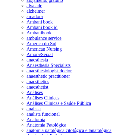
alojamento gratuito
alvalade
alzheimer
amadora
Ambani book
Ambani book id
Ambanibook
ambulance service
America do Sul
American Nursing
Amora/Seixal
anaesthesia
Anaesthesia Specialists
anaesthesiologist doctor
anaesthetic practitioner
anaesthetics
anaesthetist
Análises
Análises Clínicas
Análises Clinicas e Saúde Pública
analista
analista funcional
Anatomia
Anatomia Patológica
anatomia patológica citológica e tanatológica