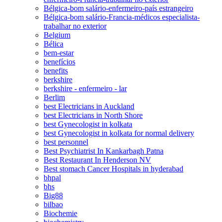
Bélgica-bom salário-enfermeiro-país estrangeiro
Bélgica-bom salário-Francia-médicos especialista-
trabalhar no exterior
Belgium
Bélica
bem-estar
benefícios
benefits
berkshire
berkshire - enfermeiro - lar
Berlim
best Electricians in Auckland
best Electricians in North Shore
best Gynecologist in kolkata
best Gynecologist in kolkata for normal delivery
best personnel
Best Psychiatrist In Kankarbagh Patna
Best Restaurant In Henderson NV
Best stomach Cancer Hospitals in hyderabad
bhpal
bhs
Big88
bilbao
Biochemie