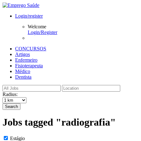
Login/register
Welcome
Login/Register
CONCURSOS
Artigos
Enfermeiro
Fisioterapeuta
Médico
Dentista
Radius:
Search
Jobs tagged "radiografia"
Estágio