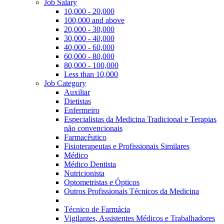
Job Salary
10,000 - 20,000
100,000 and above
20,000 - 30,000
30,000 - 40,000
40,000 - 60,000
60,000 - 80,000
80,000 - 100,000
Less than 10,000
Job Category
Auxiliar
Dietistas
Enfermeiro
Especialistas da Medicina Tradicional e Terapias
não convencionais
Farmacêutico
Fisioterapeutas e Profissionais Similares
Médico
Médico Dentista
Nutricionista
Optometristas e Ópticos
Outros Profissionais Técnicos da Medicina
Técnico de Farmácia
Vigilantes, Assistentes Médicos e Trabalhadores