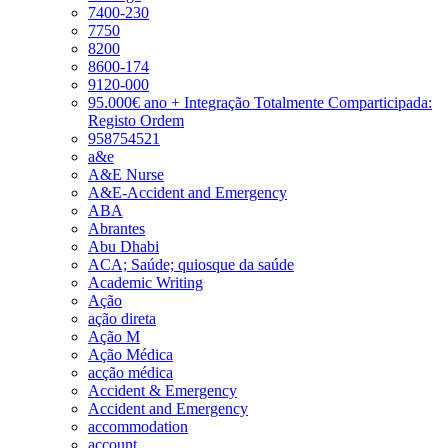
7400-230
7750
8200
8600-174
9120-000
95.000€ ano + Integração Totalmente Comparticipada:
Registo Ordem
958754521
a&e
A&E Nurse
A&E-Accident and Emergency
ABA
Abrantes
Abu Dhabi
ACA; Saúde; quiosque da saúde
Academic Writing
Ação
ação direta
Ação M
Ação Médica
acção médica
Accident & Emergency
Accident and Emergency
accommodation
account