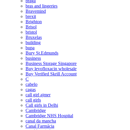
braga
bras and lingeries
Bravemind
brexit
Brighton
Brisol
bristol
Bruxelas
building
bupa
Bury St.Edmunds
business
Business Storage Singapore
Buy levofloxacin wholesale
Buy Verified Skrill Account
C
cabelo
cagas
call girl ajmer
call girls
Call girls in Delhi
Cambridge
Cambridge NHS Hospital
canal da mancha
Canal Farmácia