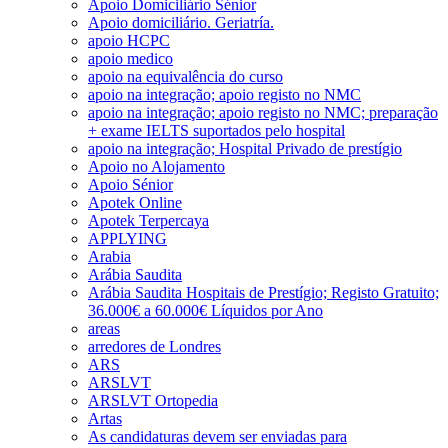
Apoio Domiciliário Sénior
Apoio domiciliário. Geriatría.
apoio HCPC
apoio medico
apoio na equivalência do curso
apoio na integração; apoio registo no NMC
apoio na integração; apoio registo no NMC; preparação
+ exame IELTS suportados pelo hospital
apoio na integração; Hospital Privado de prestígio
Apoio no Alojamento
Apoio Sénior
Apotek Online
Apotek Terpercaya
APPLYING
Arabia
Arábia Saudita
Arábia Saudita Hospitais de Prestígio; Registo Gratuito;
36.000€ a 60.000€ Líquidos por Ano
areas
arredores de Londres
ARS
ARSLVT
ARSLVT Ortopedia
Artas
As candidaturas devem ser enviadas para