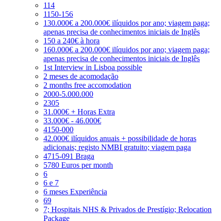
114
1150-156
130.000€ a 200.000€ ilíquidos por ano; viagem paga;
apenas precisa de conhecimentos iniciais de Inglês
150 a 240€ à hora
160.000€ a 200.000€ ilíquidos por ano; viagem paga;
apenas precisa de conhecimentos iniciais de Inglês
1st Interview in Lisboa possible
2 meses de acomodação
2 months free accomodation
2000-5.000.000
2305
31.000€ + Horas Extra
33.000€ - 46.000€
4150-000
42.000€ ilíquidos anuais + possibilidade de horas
adicionais; registo NMBI gratuito; viagem paga
4715-091 Braga
5780 Euros per month
6
6 e 7
6 meses Experiência
69
7; Hospitais NHS & Privados de Prestígio; Relocation
Package