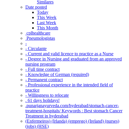
Similares
Date posted
Today
This Week
Last Week
This Month
‎ cplhealthcare‬
Pneumologistas
-
- Circulante
- Current and valid licence to practice as a Nurse
- Degree in Nursing and graduated from an approved
nursing program
- Full time contract
- Knowledge of German (required)
- Permanent contract
- Professional experience in the intended field of
practice
- Willingness to relocate
. 61 days holidays!
.punarjanayurveda.com/hyderabad/stomach-cancer-
treatment-hospitals/ Keywords : Best stomach Cancer
Treatment in hyderabad
(Enfermeiros) (Irlanda) (emprego) (Ireland) (nurses)
(jobs) (HSE)