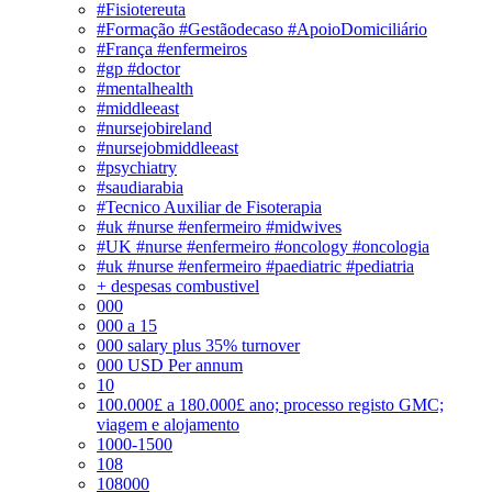
#Fisiotereuta
#Formação #Gestãodecaso #ApoioDomiciliário
#França #enfermeiros
#gp #doctor
#mentalhealth
#middleeast
#nursejobireland
#nursejobmiddleeast
#psychiatry
#saudiarabia
#Tecnico Auxiliar de Fisoterapia
#uk #nurse #enfermeiro #midwives
#UK #nurse #enfermeiro #oncology #oncologia
#uk #nurse #enfermeiro #paediatric #pediatria
+ despesas combustivel
000
000 a 15
000 salary plus 35% turnover
000 USD Per annum
10
100.000£ a 180.000£ ano; processo registo GMC;
viagem e alojamento
1000-1500
108
108000