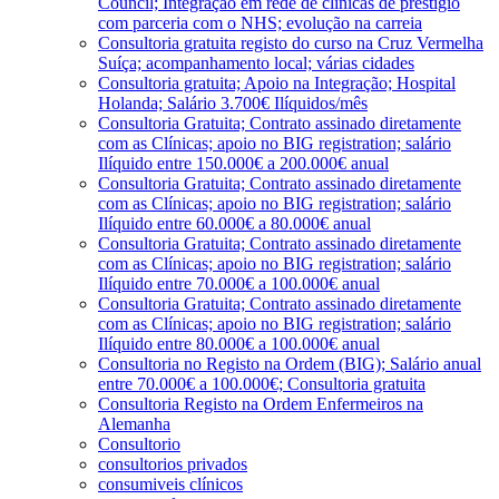
Council; Integração em rede de clínicas de prestígio
com parceria com o NHS; evolução na carreia
Consultoria gratuita registo do curso na Cruz Vermelha
Suíça; acompanhamento local; várias cidades
Consultoria gratuita; Apoio na Integração; Hospital
Holanda; Salário 3.700€ Ilíquidos/mês
Consultoria Gratuita; Contrato assinado diretamente
com as Clínicas; apoio no BIG registration; salário
Ilíquido entre 150.000€ a 200.000€ anual
Consultoria Gratuita; Contrato assinado diretamente
com as Clínicas; apoio no BIG registration; salário
Ilíquido entre 60.000€ a 80.000€ anual
Consultoria Gratuita; Contrato assinado diretamente
com as Clínicas; apoio no BIG registration; salário
Ilíquido entre 70.000€ a 100.000€ anual
Consultoria Gratuita; Contrato assinado diretamente
com as Clínicas; apoio no BIG registration; salário
Ilíquido entre 80.000€ a 100.000€ anual
Consultoria no Registo na Ordem (BIG); Salário anual
entre 70.000€ a 100.000€; Consultoria gratuita
Consultoria Registo na Ordem Enfermeiros na
Alemanha
Consultorio
consultorios privados
consumiveis clínicos