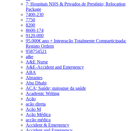
7; Hospitais NHS & Privados de Prestígio; Relocation
Package
7400-230
7750
8200
8600-174
9120-000
95.000€ ano + Integração Totalmente Comparticipada:
Registo Ordem
958754521
a&e
A&E Nurse
A&E-Accident and Emergency
ABA
Abrantes
Abu Dhabi
ACA; Saúde; quiosque da saúde
Academic Writing
Ação
ação direta
Ação M
Ação Médica
acção médica
Accident & Emergency
Accident and Emergency