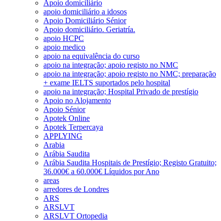
Apoio domiciliário
apoio domiciliário a idosos
Apoio Domiciliário Sénior
Apoio domiciliário. Geriatría.
apoio HCPC
apoio medico
apoio na equivalência do curso
apoio na integração; apoio registo no NMC
apoio na integração; apoio registo no NMC; preparação
+ exame IELTS suportados pelo hospital
apoio na integração; Hospital Privado de prestígio
Apoio no Alojamento
Apoio Sénior
Apotek Online
Apotek Terpercaya
APPLYING
Arabia
Arábia Saudita
Arábia Saudita Hospitais de Prestígio; Registo Gratuito;
36.000€ a 60.000€ Líquidos por Ano
areas
arredores de Londres
ARS
ARSLVT
ARSLVT Ortopedia