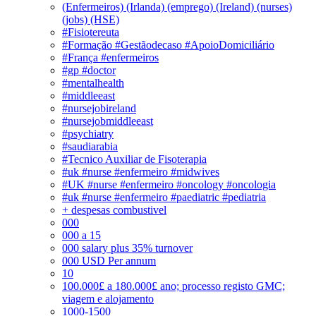
(Enfermeiros) (Irlanda) (emprego) (Ireland) (nurses)
(jobs) (HSE)
#Fisiotereuta
#Formação #Gestãodecaso #ApoioDomiciliário
#França #enfermeiros
#gp #doctor
#mentalhealth
#middleeast
#nursejobireland
#nursejobmiddleeast
#psychiatry
#saudiarabia
#Tecnico Auxiliar de Fisoterapia
#uk #nurse #enfermeiro #midwives
#UK #nurse #enfermeiro #oncology #oncologia
#uk #nurse #enfermeiro #paediatric #pediatria
+ despesas combustivel
000
000 a 15
000 salary plus 35% turnover
000 USD Per annum
10
100.000£ a 180.000£ ano; processo registo GMC;
viagem e alojamento
1000-1500