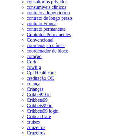
consultorios privados
consumiveis clínicos
contrato a longo termo
contrato de longo prazo
contrato França
contrato permanente
Contratos Permanentes
Convencional
coordenação clínica
coordenador de bloco
coração
Cork
cowhig
Cpl Healthcare
creditação OE
criança
Crianças
Crikbet99 id
Crikbets99
Crikbets99 id
Crikbets99 login
Critical Care
cruises
cruizeiros
Cruzeiros