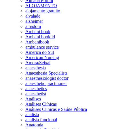
Almada Forum
ALOJAMENTO
alojamento gratuito
alvalade
alzheimer
amadora
Ambani book
Ambani book id
Ambanibook
ambulance service
America do Sul
American Nursing
Amora/Seixal
anaesthesia
Anaesthesia Specialists
anaesthesiologist doctor
anaesthetic practitioner
anaesthetics
anaesthetist
Análises
Análises Clínicas
Análises Clinicas e Saúde Pública
analista
analista funcional
Anatomia