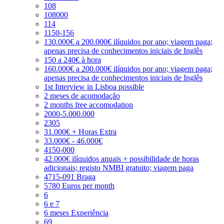
108
108000
114
1150-156
130.000€ a 200.000€ ilíquidos por ano; viagem paga;
apenas precisa de conhecimentos iniciais de Inglês
150 a 240€ à hora
160.000€ a 200.000€ ilíquidos por ano; viagem paga;
apenas precisa de conhecimentos iniciais de Inglês
1st Interview in Lisboa possible
2 meses de acomodação
2 months free accomodation
2000-5.000.000
2305
31.000€ + Horas Extra
33.000€ - 46.000€
4150-000
42.000€ ilíquidos anuais + possibilidade de horas
adicionais; registo NMBI gratuito; viagem paga
4715-091 Braga
5780 Euros per month
6
6 e 7
6 meses Experiência
69