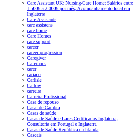
Care Assistant UK; Nursing/Care Home; Salários entre
1.500£ a 2.000£ por mês; Acompanhamento local em
Inglaterra
Care Assistants
care assistens
care home
Care Homes
care support
career
career progression
Caregiver
Caremark
carer
cariaco
Carlisle
Carlow
carreira
Carreira Profissional
Casa de repouso
Casal de Cambra
Casas de saúde
Casas de Saúde e Lares Certificados Inglaterra;
Consultoria em Portugal e Inglaterra
Casas de Saúde República da Irlanda
Cascais