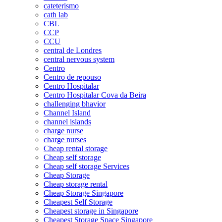
cateterismo
cath lab
CBL
CCP
CCU
central de Londres
central nervous system
Centro
Centro de repouso
Centro Hospitalar
Centro Hospitalar Cova da Beira
challenging bhavior
Channel Island
channel islands
charge nurse
charge nurses
Cheap rental storage
Cheap self storage
Cheap self storage Services
Cheap Storage
Cheap storage rental
Cheap Storage Singapore
Cheapest Self Storage
Cheapest storage in Singapore
Cheapest Storage Space Singapore