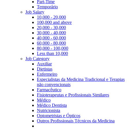
Part-Time
Temporário
Job Salary
10,000 - 20,000
100,000 and above
20,000 - 30,000
30,000 - 40,000
40,000 - 60,000
60,000 - 80,000
80,000 - 100,000
Less than 10,000
Job Category
Auxiliar
Dietistas
Enfermeiro
Especialistas da Medicina Tradicional e Terapias
não convencionais
Farmacêutico
Fisioterapeutas e Profissionais Similares
Médico
Médico Dentista
Nutricionista
Optometristas e Ópticos
Outros Profissionais Técnicos da Medicina