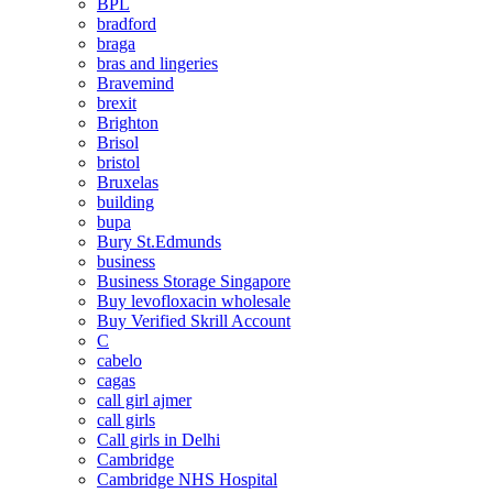
BPL
bradford
braga
bras and lingeries
Bravemind
brexit
Brighton
Brisol
bristol
Bruxelas
building
bupa
Bury St.Edmunds
business
Business Storage Singapore
Buy levofloxacin wholesale
Buy Verified Skrill Account
C
cabelo
cagas
call girl ajmer
call girls
Call girls in Delhi
Cambridge
Cambridge NHS Hospital