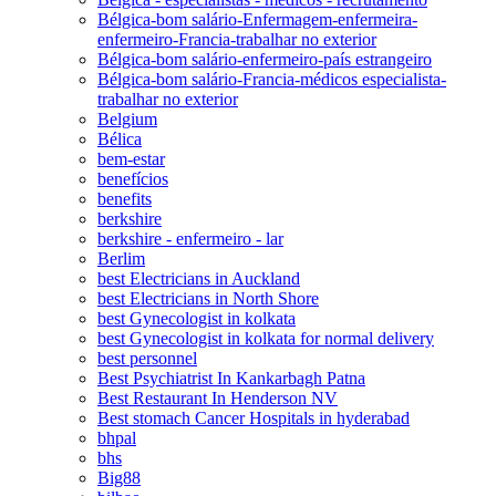
Bélgica-bom salário-Enfermagem-enfermeira-
enfermeiro-Francia-trabalhar no exterior
Bélgica-bom salário-enfermeiro-país estrangeiro
Bélgica-bom salário-Francia-médicos especialista-
trabalhar no exterior
Belgium
Bélica
bem-estar
benefícios
benefits
berkshire
berkshire - enfermeiro - lar
Berlim
best Electricians in Auckland
best Electricians in North Shore
best Gynecologist in kolkata
best Gynecologist in kolkata for normal delivery
best personnel
Best Psychiatrist In Kankarbagh Patna
Best Restaurant In Henderson NV
Best stomach Cancer Hospitals in hyderabad
bhpal
bhs
Big88