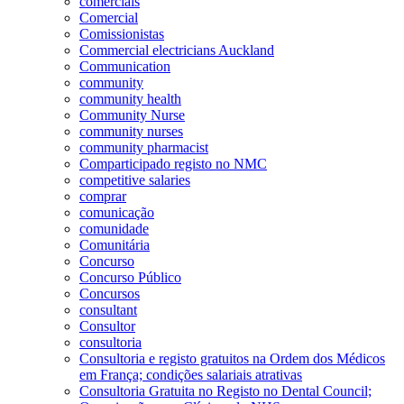
comerciais
Comercial
Comissionistas
Commercial electricians Auckland
Communication
community
community health
Community Nurse
community nurses
community pharmacist
Comparticipado registo no NMC
competitive salaries
comprar
comunicação
comunidade
Comunitária
Concurso
Concurso Público
Concursos
consultant
Consultor
consultoria
Consultoria e registo gratuitos na Ordem dos Médicos
em França; condições salariais atrativas
Consultoria Gratuita no Registo no Dental Council;