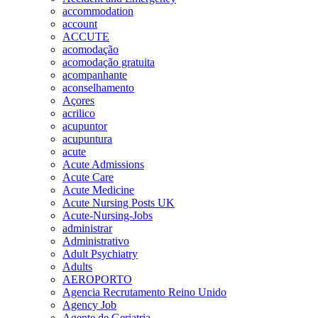
accommodation
account
ACCUTE
acomodação
acomodação gratuita
acompanhante
aconselhamento
Açores
acrilico
acupuntor
acupuntura
acute
Acute Admissions
Acute Care
Acute Medicine
Acute Nursing Posts UK
Acute-Nursing-Jobs
administrar
Administrativo
Adult Psychiatry
Adults
AEROPORTO
Agencia Recrutamento Reino Unido
Agency Job
Agente de Geriatria