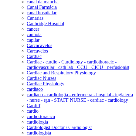
canal da mancha
Canal Farmácia
canal hospitalar
Canarias
Canbridge Hospital
cancer
canhota
capilar
Carcacavelos
Carcavelos
Cardiac
Cardiac - cardio - Cardiology - cardiothoracic -
cardiovascular - cath lab - CCU - CICU - perfusionist
Cardiac and Respiratory Physiology
Cardiac Nurses
Cardiac Physiology
cardiaco
cardiaco - cardiologia - enfermeira - hospital - inglaterra
- nurse - rgn - STAFF NURSE - cardiac - cardiology
Cardiff
cardio
cardio-toracica
cardiologia
Cardiologist Doctor / Cardiologist
cardiologista