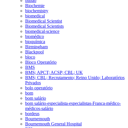
bilbao
Biochemie
biochemistry
biomedical
Biomedical Scientist
Biomedical Scientists
biomedical-science
biomédico
bioquímica
Birmingham
Blackpool
bloco
Bloco Operatório
BMS
BMS; APCT; ACSP; CBL; UK
BMS; CBL; Recrutamento; Reino Unido; Laboratórios
Privados
bolo operatório
bom
bom salário
bom salário-especialista-especialistas-França-médico-
médicos-salário
bordeus
Bournemouth
Bournemouth General Hospital