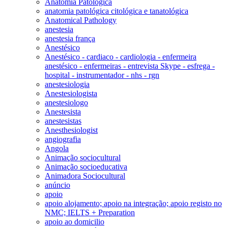
Anatomia Patológica
anatomia patológica citológica e tanatológica
Anatomical Pathology
anestesia
anestesia frança
Anestésico
Anestésico - cardiaco - cardiologia - enfermeira
anestésico - enfermeiras - entrevista Skype - esfrega -
hospital - instrumentador - nhs - rgn
anestesiologia
Anestesiologista
anestesiologo
Anestesista
anestesistas
Anesthesiologist
angiografia
Angola
Animação sociocultural
Animação socioeducativa
Animadora Sociocultural
anúncio
apoio
apoio alojamento; apoio na integração; apoio registo no
NMC; IELTS + Preparation
apoio ao domicilio