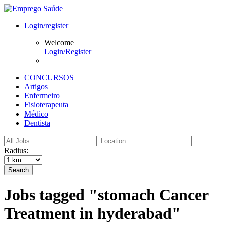
Login/register
Welcome
Login/Register
CONCURSOS
Artigos
Enfermeiro
Fisioterapeuta
Médico
Dentista
Radius:
Search
Jobs tagged "stomach Cancer
Treatment in hyderabad"