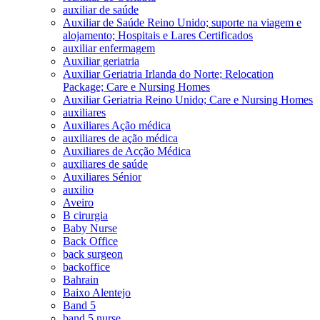
auxiliar de saúde
Auxiliar de Saúde Reino Unido; suporte na viagem e
alojamento; Hospitais e Lares Certificados
auxiliar enfermagem
Auxiliar geriatria
Auxiliar Geriatria Irlanda do Norte; Relocation
Package; Care e Nursing Homes
Auxiliar Geriatria Reino Unido; Care e Nursing Homes
auxiliares
Auxiliares Ação médica
auxiliares de ação médica
Auxiliares de Acção Médica
auxiliares de saúde
Auxiliares Sénior
auxilio
Aveiro
B cirurgia
Baby Nurse
Back Office
back surgeon
backoffice
Bahrain
Baixo Alentejo
Band 5
band 5 nurse