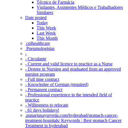
Técnico de Farmácia
Vigilantes, Assistentes Médicos e Trabalhadores
Similares
Date posted
Today
This Week
Last Week
This Month
‎ cplhealthcare‬
Pneumologistas
-
- Circulante
- Current and valid licence to practice as a Nurse
- Degree in Nursing and graduated from an approved
nursing program
- Full time contract
- Knowledge of German (required)
- Permanent contract
- Professional experience in the intended field of
practice
- Willingness to relocate
. 61 days holidays!
.punarjanayurveda.com/hyderabad/stomach-cancer-
treatment-hospitals/ Keywords : Best stomach Cancer
Treatment in hyderabad