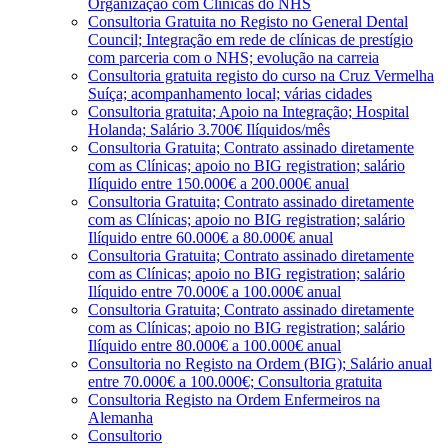
Organização com Clínicas do NHS
Consultoria Gratuita no Registo no General Dental
Council; Integração em rede de clínicas de prestígio
com parceria com o NHS; evolução na carreia
Consultoria gratuita registo do curso na Cruz Vermelha
Suíça; acompanhamento local; várias cidades
Consultoria gratuita; Apoio na Integração; Hospital
Holanda; Salário 3.700€ Ilíquidos/mês
Consultoria Gratuita; Contrato assinado diretamente
com as Clínicas; apoio no BIG registration; salário
Ilíquido entre 150.000€ a 200.000€ anual
Consultoria Gratuita; Contrato assinado diretamente
com as Clínicas; apoio no BIG registration; salário
Ilíquido entre 60.000€ a 80.000€ anual
Consultoria Gratuita; Contrato assinado diretamente
com as Clínicas; apoio no BIG registration; salário
Ilíquido entre 70.000€ a 100.000€ anual
Consultoria Gratuita; Contrato assinado diretamente
com as Clínicas; apoio no BIG registration; salário
Ilíquido entre 80.000€ a 100.000€ anual
Consultoria no Registo na Ordem (BIG); Salário anual
entre 70.000€ a 100.000€; Consultoria gratuita
Consultoria Registo na Ordem Enfermeiros na
Alemanha
Consultorio