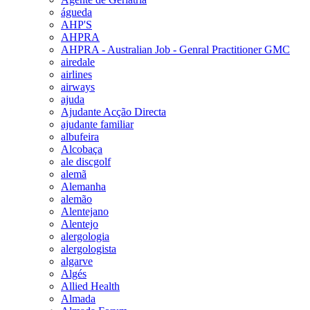
águeda
AHP'S
AHPRA
AHPRA - Australian Job - Genral Practitioner GMC
airedale
airlines
airways
ajuda
Ajudante Acção Directa
ajudante familiar
albufeira
Alcobaça
ale discgolf
alemã
Alemanha
alemão
Alentejano
Alentejo
alergologia
alergologista
algarve
Algés
Allied Health
Almada