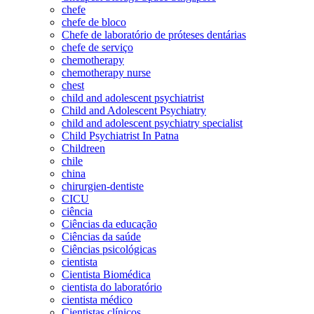
chefe
chefe de bloco
Chefe de laboratório de próteses dentárias
chefe de serviço
chemotherapy
chemotherapy nurse
chest
child and adolescent psychiatrist
Child and Adolescent Psychiatry
child and adolescent psychiatry specialist
Child Psychiatrist In Patna
Childreen
chile
china
chirurgien-dentiste
CICU
ciência
Ciências da educação
Ciências da saúde
Ciências psicológicas
cientista
Cientista Biomédica
cientista do laboratório
cientista médico
Cientistas clínicos