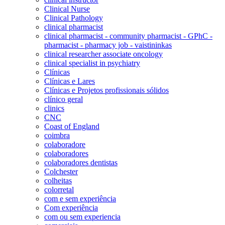
Clinical Nurse
Clinical Pathology
clinical pharmacist
clinical pharmacist - community pharmacist - GPhC -
pharmacist - pharmacy job - vaistininkas
clinical researcher associate oncology
clinical specialist in psychiatry
Clínicas
Clínicas e Lares
Clínicas e Projetos profissionais sólidos
clínico geral
clinics
CNC
Coast of England
coimbra
colaboradore
colaboradores
colaboradores dentistas
Colchester
colheitas
colorretal
com e sem experiência
Com experiência
com ou sem experiencia