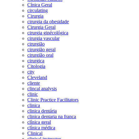
Cínica Geral
circulating
Cirurgia
cirurgia da obesidade
Cirurgia Geral
cirurgia ginécológica
cirurgia vascular
cirurgião
cirurgião geral
cirurgião oral
cirurgica
Citologia
city
Cleveland
cliente
clincal analysis
clinic
Clinic Practice Facilitators
clinica
clinica dentária
clinica dentaria na frança
clínica geral
clínica médica
Clinical
clinical instructor