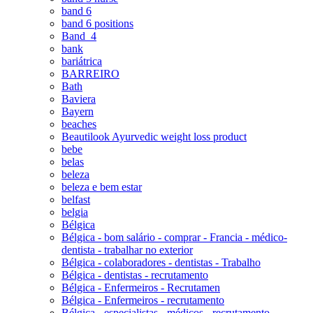
band 6
band 6 positions
Band_4
bank
bariátrica
BARREIRO
Bath
Baviera
Bayern
beaches
Beautilook Ayurvedic weight loss product
bebe
belas
beleza
beleza e bem estar
belfast
belgia
Bélgica
Bélgica - bom salário - comprar - Francia - médico-
dentista - trabalhar no exterior
Bélgica - colaboradores - dentistas - Trabalho
Bélgica - dentistas - recrutamento
Bélgica - Enfermeiros - Recrutamen
Bélgica - Enfermeiros - recrutamento
Bélgica - especialistas - médicos - recrutamento