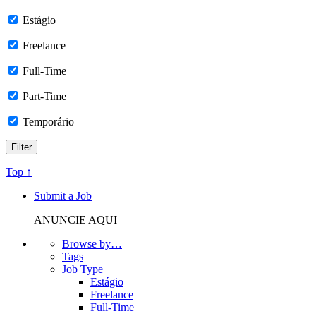
Estágio
Freelance
Full-Time
Part-Time
Temporário
Top ↑
Submit a Job
ANUNCIE AQUI
Browse by…
Tags
Job Type
Estágio
Freelance
Full-Time