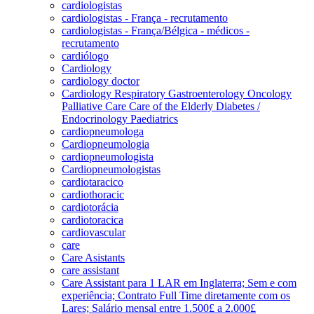
cardiologistas
cardiologistas - França - recrutamento
cardiologistas - França/Bélgica - médicos -
recrutamento
cardiólogo
Cardiology
cardiology doctor
Cardiology Respiratory Gastroenterology Oncology
Palliative Care Care of the Elderly Diabetes /
Endocrinology Paediatrics
cardiopneumologa
Cardiopneumologia
cardiopneumologista
Cardiopneumologistas
cardiotaracico
cardiothoracic
cardiotorácia
cardiotoracica
cardiovascular
care
Care Asistants
care assistant
Care Assistant para 1 LAR em Inglaterra; Sem e com
experiência; Contrato Full Time diretamente com os
Lares; Salário mensal entre 1.500£ a 2.000£