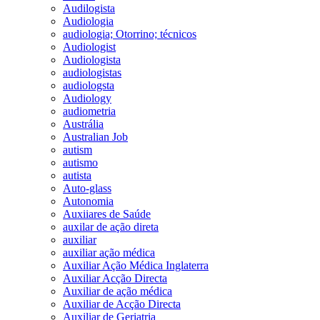
Audilogista
Audiologia
audiologia; Otorrino; técnicos
Audiologist
Audiologista
audiologistas
audiologsta
Audiology
audiometria
Austrália
Australian Job
autism
autismo
autista
Auto-glass
Autonomia
Auxiiares de Saúde
auxilar de ação direta
auxiliar
auxiliar ação médica
Auxiliar Ação Médica Inglaterra
Auxiliar Acção Directa
Auxiliar de ação médica
Auxiliar de Acção Directa
Auxiliar de Geriatria