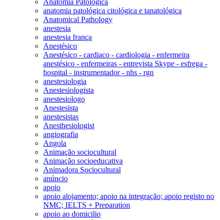
Anatomia Patológica
anatomia patológica citológica e tanatológica
Anatomical Pathology
anestesia
anestesia frança
Anestésico
Anestésico - cardiaco - cardiologia - enfermeira
anestésico - enfermeiras - entrevista Skype - esfrega -
hospital - instrumentador - nhs - rgn
anestesiologia
Anestesiologista
anestesiologo
Anestesista
anestesistas
Anesthesiologist
angiografia
Angola
Animação sociocultural
Animação socioeducativa
Animadora Sociocultural
anúncio
apoio
apoio alojamento; apoio na integração; apoio registo no
NMC; IELTS + Preparation
apoio ao domicilio