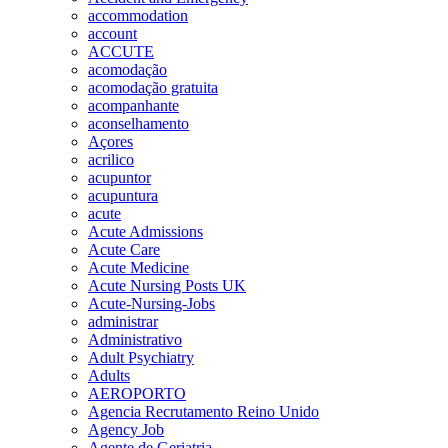
accommodation
account
ACCUTE
acomodação
acomodação gratuita
acompanhante
aconselhamento
Açores
acrilico
acupuntor
acupuntura
acute
Acute Admissions
Acute Care
Acute Medicine
Acute Nursing Posts UK
Acute-Nursing-Jobs
administrar
Administrativo
Adult Psychiatry
Adults
AEROPORTO
Agencia Recrutamento Reino Unido
Agency Job
Agente de Geriatria