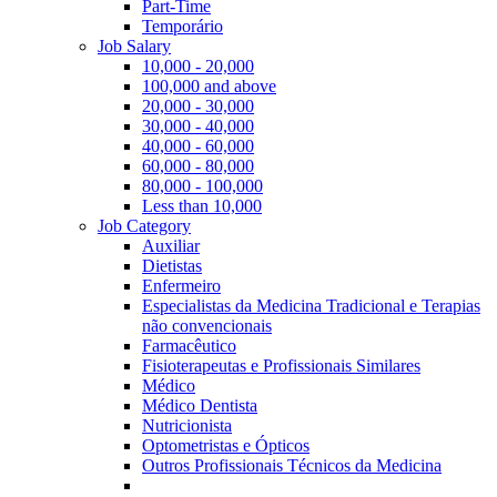
Part-Time
Temporário
Job Salary
10,000 - 20,000
100,000 and above
20,000 - 30,000
30,000 - 40,000
40,000 - 60,000
60,000 - 80,000
80,000 - 100,000
Less than 10,000
Job Category
Auxiliar
Dietistas
Enfermeiro
Especialistas da Medicina Tradicional e Terapias
não convencionais
Farmacêutico
Fisioterapeutas e Profissionais Similares
Médico
Médico Dentista
Nutricionista
Optometristas e Ópticos
Outros Profissionais Técnicos da Medicina