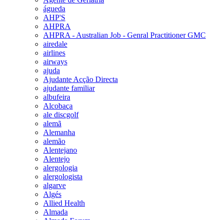
águeda
AHP'S
AHPRA
AHPRA - Australian Job - Genral Practitioner GMC
airedale
airlines
airways
ajuda
Ajudante Acção Directa
ajudante familiar
albufeira
Alcobaça
ale discgolf
alemã
Alemanha
alemão
Alentejano
Alentejo
alergologia
alergologista
algarve
Algés
Allied Health
Almada