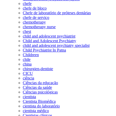
chefe
chefe de bloco
Chefe de laboratório de próteses dentárias
chefe de serviço
chemotherapy
chemotherapy nurse
chest
child and adolescent psychiatrist
Child and Adolescent Psychiatry
child and adolescent psychiatry specialist
Child Psychiatrist In Patna
Childreen
chile
china
chirurgien-dentiste
CICU
ciência
Ciências da educação
Ciências da saúde
Ciências psicológicas
cientista
Cientista Biomédica
cientista do laboratório
cientista médico
Cientistas clínicos