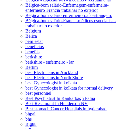
Bélgica-bom salário-Enfermagem-enfermeira-
enfermeiro-Francia-trabalhar no exterior
Bélgica-bom salário-enfermeiro-país estrangeiro
Bélgica-bom salário-Francia-médicos especialista-
trabalhar no exterior
Belgium
Bélica
bem-estar
benefícios
benefits
berkshire
berkshire - enfermeiro - lar
Berlim
best Electricians in Auckland
best Electricians in North Shore
best Gynecologist in kolkata
best Gynecologist in kolkata for normal delivery
best personnel
Best Psychiatrist In Kankarbagh Patna
Best Restaurant In Henderson NV
Best stomach Cancer Hospitals in hyderabad
bhpal
bhs
Big88