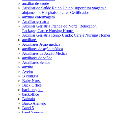
auxiliar de saúde
Auxiliar de Saúde Reino Unido; suporte na viagem e
alojamento; Hospitais e Lares Certificados
auxiliar enfermagem
Auxiliar geriatria
Auxiliar Geriatria Irlanda do Norte; Relocation
Package; Care e Nursing Homes
Auxiliar Geriatria Reino Unido; Care e Nursing Homes
auxiliares
Auxiliares Ação médica
auxiliares de ação médica
Auxiliares de Acção Médica
auxiliares de saúde
Auxiliares Sénior
auxilio
Aveiro
B cirurgia
Baby Nurse
Back Office
back surgeon
backoffice
Bahrain
Baixo Alentejo
Band 5
band 5 nurse