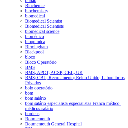
bilbao
Biochemie
biochemistry
biomedical
Biomedical Scientist
Biomedical Scientists
biomedical-science
biomédico
bioquímica
Birmingham
Blackpool
bloco
Bloco Operatório
BMS
BMS; APCT; ACSP; CBL; UK
BMS; CBL; Recrutamento; Reino Unido; Laboratórios
Privados
bolo operatório
bom
bom salário
bom salário-especialista-especialistas-França-médico-
médicos-salário
bordeus
Bournemouth
Bournemouth General Hospital