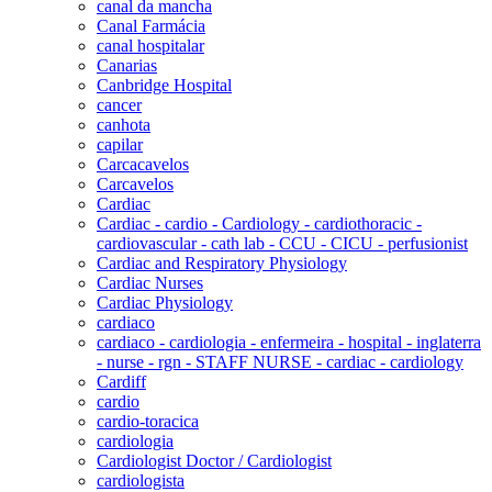
canal da mancha
Canal Farmácia
canal hospitalar
Canarias
Canbridge Hospital
cancer
canhota
capilar
Carcacavelos
Carcavelos
Cardiac
Cardiac - cardio - Cardiology - cardiothoracic -
cardiovascular - cath lab - CCU - CICU - perfusionist
Cardiac and Respiratory Physiology
Cardiac Nurses
Cardiac Physiology
cardiaco
cardiaco - cardiologia - enfermeira - hospital - inglaterra
- nurse - rgn - STAFF NURSE - cardiac - cardiology
Cardiff
cardio
cardio-toracica
cardiologia
Cardiologist Doctor / Cardiologist
cardiologista