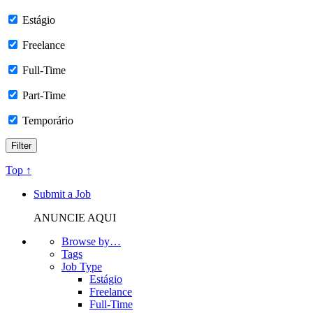
Estágio
Freelance
Full-Time
Part-Time
Temporário
Top ↑
Submit a Job
ANUNCIE AQUI
Browse by…
Tags
Job Type
Estágio
Freelance
Full-Time