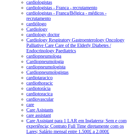
cardiologistas
cardiologistas - França - recrutamento
cardiologistas - França/Bélgica - médicos -
recrutamento
cardiólogo
Cardiology
cardiology doctor
Cardiology Respiratory Gastroenterology Oncology
Palliative Care Care of the Elderly Diabetes /
Endocrinology Paediatrics
cardiopneumologa
Cardiopneumologia
cardiopneumologista
Cardiopneumologistas
cardiotaracico
cardiothoracic
cardiotorácia
cardiotoracica
cardiovascular
care
Care Asistants
care assistant
Care Assistant para 1 LAR em Inglaterra; Sem e com
experiência; Contrato Full Time diretamente com os
Lares; Salário mensal entre 1.500£ a 2.000£