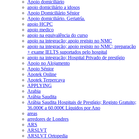
Apoio domiciliário
apoio domiciliário a idosos
Apoio Domiciliário Sénior
Apoio domiciliário. Geriatría.
apoio HCPC
apoio medico
apoio na equivalência do curso
apoio na integração; apoio registo no NMC
apoio na integração; apoio registo no NMC; preparação
+ exame IELTS suportados pelo hospital
apoio na integração; Hospital Privado de prestígio
Apoio no Alojamento
Apoio Sénior
Apotek Online
Apotek Terpercaya
APPLYING
Arabia
Arábia Saudita
Arábia Saudita Hospitais de Prestígio; Registo Gratuito;
36.000€ a 60.000€ Líquidos por Ano
areas
arredores de Londres
ARS
ARSLVT
ARSLVT Ortopedia