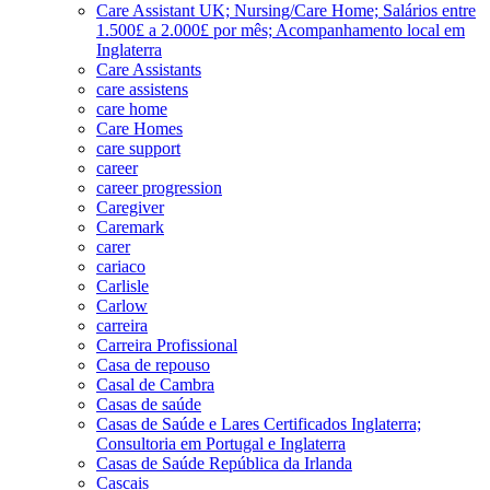
Care Assistant UK; Nursing/Care Home; Salários entre
1.500£ a 2.000£ por mês; Acompanhamento local em
Inglaterra
Care Assistants
care assistens
care home
Care Homes
care support
career
career progression
Caregiver
Caremark
carer
cariaco
Carlisle
Carlow
carreira
Carreira Profissional
Casa de repouso
Casal de Cambra
Casas de saúde
Casas de Saúde e Lares Certificados Inglaterra;
Consultoria em Portugal e Inglaterra
Casas de Saúde República da Irlanda
Cascais