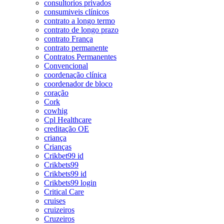
consultorios privados
consumiveis clínicos
contrato a longo termo
contrato de longo prazo
contrato França
contrato permanente
Contratos Permanentes
Convencional
coordenação clínica
coordenador de bloco
coração
Cork
cowhig
Cpl Healthcare
creditação OE
criança
Crianças
Crikbet99 id
Crikbets99
Crikbets99 id
Crikbets99 login
Critical Care
cruises
cruizeiros
Cruzeiros