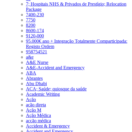
7; Hospitais NHS & Privados de Prestígio; Relocation
Package
7400-230
7750
8200
8600-174
9120-000
95.000€ ano + Integração Totalmente Comparticipada:
Registo Ordem
958754521
a&e
A&E Nurse
A&E-Accident and Emergency
ABA
Abrantes
Abu Dhabi
ACA; Saúde; quiosque da saúde
Academic Writing
Ação
ação direta
Ação M
Ação Médica
acção médica
Accident & Emergency
Accident and Emergency