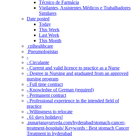
Técnico de Farmácia
Vigilantes, Assistentes Médicos e Trabalhadores
Similares
Date posted
Today
This Week
Last Week
This Month
‎ cplhealthcare‬
Pneumologistas
-
- Circulante
- Current and valid licence to practice as a Nurse
- Degree in Nursing and graduated from an approved
nursing program
- Full time contract
- Knowledge of German (required)
- Permanent contract
- Professional experience in the intended field of
practice
- Willingness to relocate
. 61 days holidays!
.punarjanayurveda.com/hyderabad/stomach-cancer-
treatment-hospitals/ Keywords : Best stomach Cancer
Treatment in hyderabad