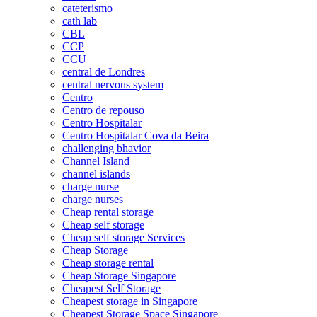
cateterismo
cath lab
CBL
CCP
CCU
central de Londres
central nervous system
Centro
Centro de repouso
Centro Hospitalar
Centro Hospitalar Cova da Beira
challenging bhavior
Channel Island
channel islands
charge nurse
charge nurses
Cheap rental storage
Cheap self storage
Cheap self storage Services
Cheap Storage
Cheap storage rental
Cheap Storage Singapore
Cheapest Self Storage
Cheapest storage in Singapore
Cheapest Storage Space Singapore