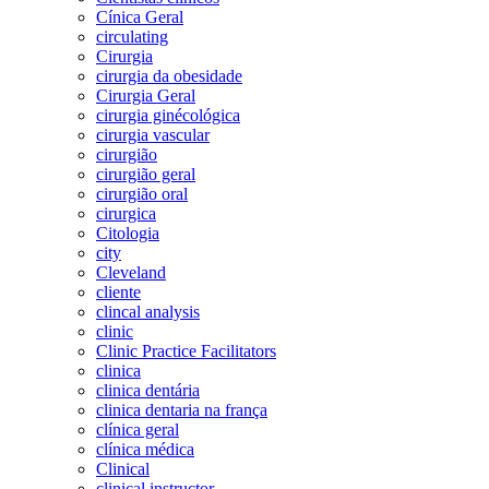
Cínica Geral
circulating
Cirurgia
cirurgia da obesidade
Cirurgia Geral
cirurgia ginécológica
cirurgia vascular
cirurgião
cirurgião geral
cirurgião oral
cirurgica
Citologia
city
Cleveland
cliente
clincal analysis
clinic
Clinic Practice Facilitators
clinica
clinica dentária
clinica dentaria na frança
clínica geral
clínica médica
Clinical
clinical instructor