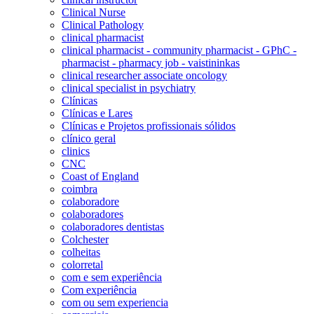
Clinical Nurse
Clinical Pathology
clinical pharmacist
clinical pharmacist - community pharmacist - GPhC -
pharmacist - pharmacy job - vaistininkas
clinical researcher associate oncology
clinical specialist in psychiatry
Clínicas
Clínicas e Lares
Clínicas e Projetos profissionais sólidos
clínico geral
clinics
CNC
Coast of England
coimbra
colaboradore
colaboradores
colaboradores dentistas
Colchester
colheitas
colorretal
com e sem experiência
Com experiência
com ou sem experiencia