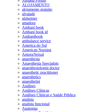
Almada Forum
ALOJAMENTO
alojamento gratuito
alvalade
alzheimer
amadora
Ambani book
Ambani book id
Ambanibook
ambulance service
America do Sul
American Nursing
Amora/Seixal
anaesthesia
Anaesthesia Specialists
anaesthesiologist doctor
anaesthetic practitioner
anaesthetics
anaesthetist
Análises
Análises Clínicas
Análises Clinicas e Saúde Pública
analista
analista funcional
Anatomia