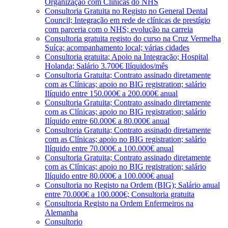
Organização com Clínicas do NHS
Consultoria Gratuita no Registo no General Dental
Council; Integração em rede de clínicas de prestígio
com parceria com o NHS; evolução na carreia
Consultoria gratuita registo do curso na Cruz Vermelha
Suíça; acompanhamento local; várias cidades
Consultoria gratuita; Apoio na Integração; Hospital
Holanda; Salário 3.700€ Ilíquidos/mês
Consultoria Gratuita; Contrato assinado diretamente
com as Clínicas; apoio no BIG registration; salário
Ilíquido entre 150.000€ a 200.000€ anual
Consultoria Gratuita; Contrato assinado diretamente
com as Clínicas; apoio no BIG registration; salário
Ilíquido entre 60.000€ a 80.000€ anual
Consultoria Gratuita; Contrato assinado diretamente
com as Clínicas; apoio no BIG registration; salário
Ilíquido entre 70.000€ a 100.000€ anual
Consultoria Gratuita; Contrato assinado diretamente
com as Clínicas; apoio no BIG registration; salário
Ilíquido entre 80.000€ a 100.000€ anual
Consultoria no Registo na Ordem (BIG); Salário anual
entre 70.000€ a 100.000€; Consultoria gratuita
Consultoria Registo na Ordem Enfermeiros na
Alemanha
Consultorio