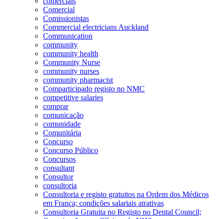
comerciais
Comercial
Comissionistas
Commercial electricians Auckland
Communication
community
community health
Community Nurse
community nurses
community pharmacist
Comparticipado registo no NMC
competitive salaries
comprar
comunicação
comunidade
Comunitária
Concurso
Concurso Público
Concursos
consultant
Consultor
consultoria
Consultoria e registo gratuitos na Ordem dos Médicos
em França; condições salariais atrativas
Consultoria Gratuita no Registo no Dental Council;