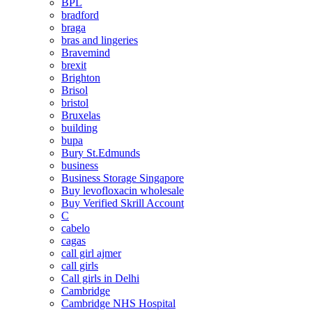
BPL
bradford
braga
bras and lingeries
Bravemind
brexit
Brighton
Brisol
bristol
Bruxelas
building
bupa
Bury St.Edmunds
business
Business Storage Singapore
Buy levofloxacin wholesale
Buy Verified Skrill Account
C
cabelo
cagas
call girl ajmer
call girls
Call girls in Delhi
Cambridge
Cambridge NHS Hospital