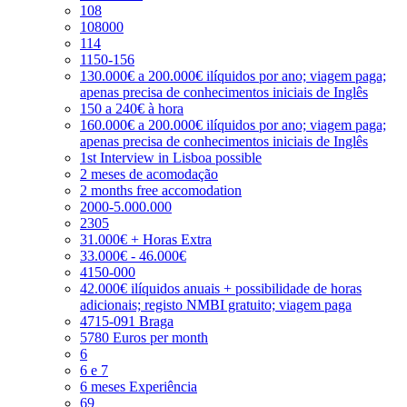
108
108000
114
1150-156
130.000€ a 200.000€ ilíquidos por ano; viagem paga;
apenas precisa de conhecimentos iniciais de Inglês
150 a 240€ à hora
160.000€ a 200.000€ ilíquidos por ano; viagem paga;
apenas precisa de conhecimentos iniciais de Inglês
1st Interview in Lisboa possible
2 meses de acomodação
2 months free accomodation
2000-5.000.000
2305
31.000€ + Horas Extra
33.000€ - 46.000€
4150-000
42.000€ ilíquidos anuais + possibilidade de horas
adicionais; registo NMBI gratuito; viagem paga
4715-091 Braga
5780 Euros per month
6
6 e 7
6 meses Experiência
69