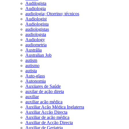
Audilogista
Audiologia
audiologia; Otorrino; técnicos
Audiologist
Audiologista
audiologistas
audiologsta
Audiology
audiometria
Austrália
Australian Job
autism
autismo
autista
Auto-glass
Autonomia
Auxiiares de Saúde
auxilar de ação direta
auxiliar
auxiliar ação médica
Auxiliar Ação Médica Inglaterra
Auxiliar Acção Directa
Auxiliar de ação médica
Auxiliar de Acção Directa
Auxiliar de Geriatria