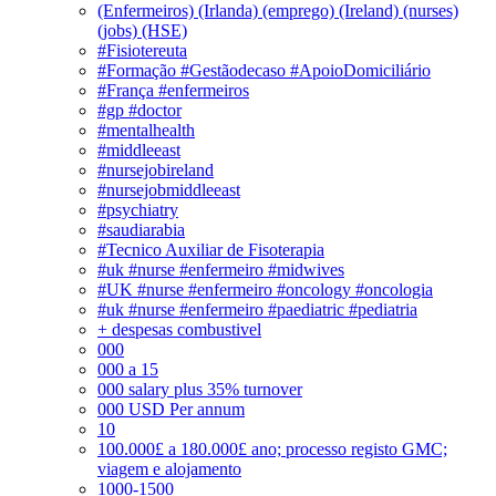
(Enfermeiros) (Irlanda) (emprego) (Ireland) (nurses)
(jobs) (HSE)
#Fisiotereuta
#Formação #Gestãodecaso #ApoioDomiciliário
#França #enfermeiros
#gp #doctor
#mentalhealth
#middleeast
#nursejobireland
#nursejobmiddleeast
#psychiatry
#saudiarabia
#Tecnico Auxiliar de Fisoterapia
#uk #nurse #enfermeiro #midwives
#UK #nurse #enfermeiro #oncology #oncologia
#uk #nurse #enfermeiro #paediatric #pediatria
+ despesas combustivel
000
000 a 15
000 salary plus 35% turnover
000 USD Per annum
10
100.000£ a 180.000£ ano; processo registo GMC;
viagem e alojamento
1000-1500