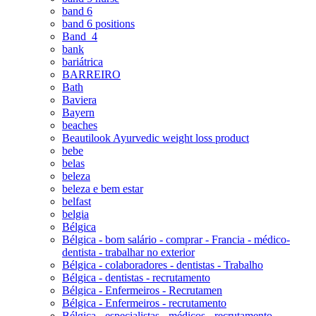
band 6
band 6 positions
Band_4
bank
bariátrica
BARREIRO
Bath
Baviera
Bayern
beaches
Beautilook Ayurvedic weight loss product
bebe
belas
beleza
beleza e bem estar
belfast
belgia
Bélgica
Bélgica - bom salário - comprar - Francia - médico-
dentista - trabalhar no exterior
Bélgica - colaboradores - dentistas - Trabalho
Bélgica - dentistas - recrutamento
Bélgica - Enfermeiros - Recrutamen
Bélgica - Enfermeiros - recrutamento
Bélgica - especialistas - médicos - recrutamento