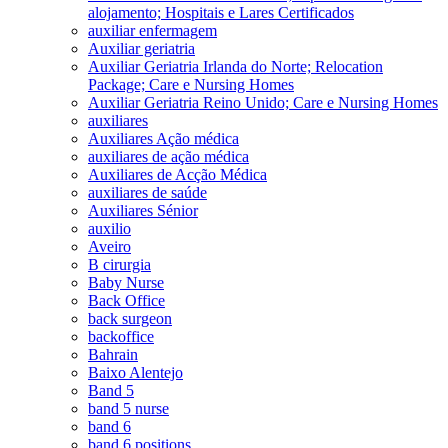
alojamento; Hospitais e Lares Certificados
auxiliar enfermagem
Auxiliar geriatria
Auxiliar Geriatria Irlanda do Norte; Relocation
Package; Care e Nursing Homes
Auxiliar Geriatria Reino Unido; Care e Nursing Homes
auxiliares
Auxiliares Ação médica
auxiliares de ação médica
Auxiliares de Acção Médica
auxiliares de saúde
Auxiliares Sénior
auxilio
Aveiro
B cirurgia
Baby Nurse
Back Office
back surgeon
backoffice
Bahrain
Baixo Alentejo
Band 5
band 5 nurse
band 6
band 6 positions