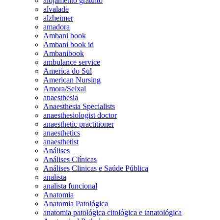
alojamento gratuito
alvalade
alzheimer
amadora
Ambani book
Ambani book id
Ambanibook
ambulance service
America do Sul
American Nursing
Amora/Seixal
anaesthesia
Anaesthesia Specialists
anaesthesiologist doctor
anaesthetic practitioner
anaesthetics
anaesthetist
Análises
Análises Clínicas
Análises Clinicas e Saúde Pública
analista
analista funcional
Anatomia
Anatomia Patológica
anatomia patológica citológica e tanatológica