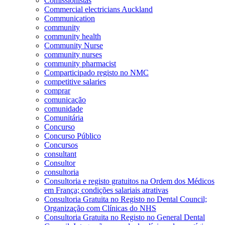
Comissionistas
Commercial electricians Auckland
Communication
community
community health
Community Nurse
community nurses
community pharmacist
Comparticipado registo no NMC
competitive salaries
comprar
comunicação
comunidade
Comunitária
Concurso
Concurso Público
Concursos
consultant
Consultor
consultoria
Consultoria e registo gratuitos na Ordem dos Médicos
em França; condições salariais atrativas
Consultoria Gratuita no Registo no Dental Council;
Organização com Clínicas do NHS
Consultoria Gratuita no Registo no General Dental