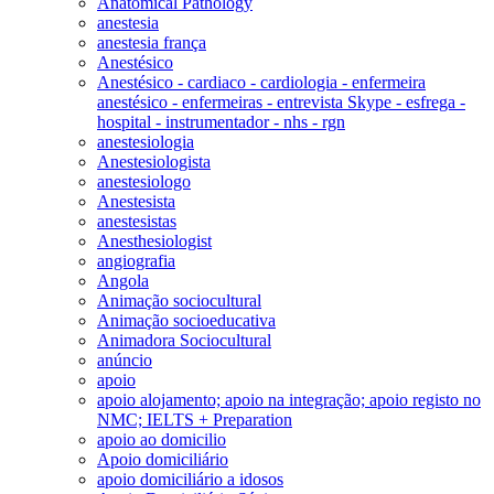
Anatomical Pathology
anestesia
anestesia frança
Anestésico
Anestésico - cardiaco - cardiologia - enfermeira
anestésico - enfermeiras - entrevista Skype - esfrega -
hospital - instrumentador - nhs - rgn
anestesiologia
Anestesiologista
anestesiologo
Anestesista
anestesistas
Anesthesiologist
angiografia
Angola
Animação sociocultural
Animação socioeducativa
Animadora Sociocultural
anúncio
apoio
apoio alojamento; apoio na integração; apoio registo no
NMC; IELTS + Preparation
apoio ao domicilio
Apoio domiciliário
apoio domiciliário a idosos