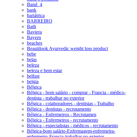
Band_4
bank
bariátrica
BARREIRO
Bath
Baviera
Bayern
beaches
Beautilook Ayurvedic weight loss product
bebe
belas
beleza
beleza e bem estar
belfast
belgia
Bélgica
Bélgica - bom salário - comprar - Francia - médico-
dentista - trabalhar no exterior
Bélgica - colaboradores - dentistas - Trabalho
Bélgica - dentistas - recrutamento
Bélgica - Enfermeiros - Recrutamen
Bélgica - Enfermeiros - recrutamento
Bélgica - especialistas - médicos - recrutamento
Bélgica-bom salário-Enfermagem-enfermeira-
enfermeiro-Francia-trabalhar no exterior