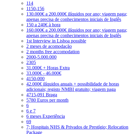
114
1150-156
130.000€ a 200.000€ ilíquidos por ano; viagem paga;
apenas precisa de conhecimentos iniciais de Inglês
150 a 240€ à hora
160.000€ a 200.000€ ilíquidos por ano; viagem paga;
apenas precisa de conhecimentos iniciais de Inglês
1st Interview in Lisboa possible
2 meses de acomodação
2 months free accomodation
2000-5.000.000
2305
31.000€ + Horas Extra
33.000€ - 46.000€
4150-000
42.000€ ilíquidos anuais + possibilidade de horas
adicionais; registo NMBI gratuito; viagem paga
4715-091 Braga
5780 Euros per month
6
6 e 7
6 meses Experiência
69
7; Hospitais NHS & Privados de Prestígio; Relocation
Package