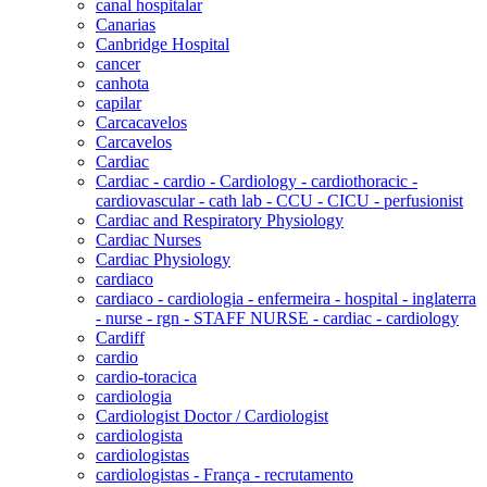
canal hospitalar
Canarias
Canbridge Hospital
cancer
canhota
capilar
Carcacavelos
Carcavelos
Cardiac
Cardiac - cardio - Cardiology - cardiothoracic -
cardiovascular - cath lab - CCU - CICU - perfusionist
Cardiac and Respiratory Physiology
Cardiac Nurses
Cardiac Physiology
cardiaco
cardiaco - cardiologia - enfermeira - hospital - inglaterra
- nurse - rgn - STAFF NURSE - cardiac - cardiology
Cardiff
cardio
cardio-toracica
cardiologia
Cardiologist Doctor / Cardiologist
cardiologista
cardiologistas
cardiologistas - França - recrutamento