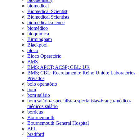
biochemistry
biomedical
Biomedical Scientist
Biomedical Scientists
biomedical-science
biomédico
bioquímica
Birmingham
Blackpool
bloco
Bloco Operatório
BMS
BMS; APCT; ACSP; CBL; UK
BMS; CBL; Recrutamento; Reino Unido; Laboratórios
Privados
bolo operatório
bom
bom salário
bom salário-especialista-especialistas-França-médico-
médicos-salário
bordeus
Bournemouth
Bournemouth General Hospital
BPL
bradford