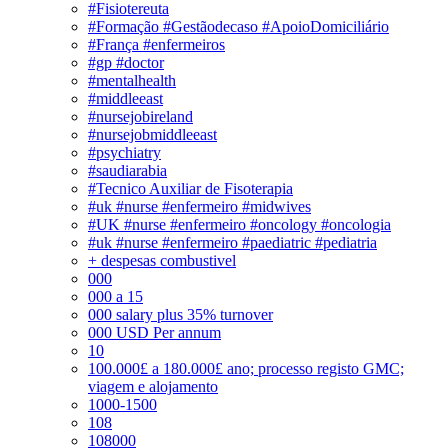
#Fisiotereuta
#Formação #Gestãodecaso #ApoioDomiciliário
#França #enfermeiros
#gp #doctor
#mentalhealth
#middleeast
#nursejobireland
#nursejobmiddleeast
#psychiatry
#saudiarabia
#Tecnico Auxiliar de Fisoterapia
#uk #nurse #enfermeiro #midwives
#UK #nurse #enfermeiro #oncology #oncologia
#uk #nurse #enfermeiro #paediatric #pediatria
+ despesas combustivel
000
000 a 15
000 salary plus 35% turnover
000 USD Per annum
10
100.000£ a 180.000£ ano; processo registo GMC;
viagem e alojamento
1000-1500
108
108000