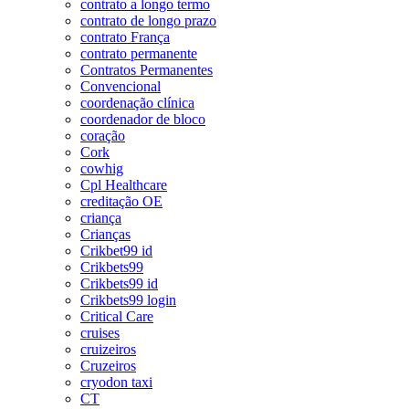
contrato a longo termo
contrato de longo prazo
contrato França
contrato permanente
Contratos Permanentes
Convencional
coordenação clínica
coordenador de bloco
coração
Cork
cowhig
Cpl Healthcare
creditação OE
criança
Crianças
Crikbet99 id
Crikbets99
Crikbets99 id
Crikbets99 login
Critical Care
cruises
cruizeiros
Cruzeiros
cryodon taxi
CT