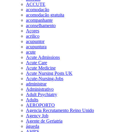
ACCUTE
acomodação
acomodação gratuita
acompanhante
aconselhamento
Açores
acrilico
acupuntor
acupuntura
acute
Acute Admissions
Acute Care
Acute Medicine
Acute Nursing Posts UK
Acute-Nursing-Jobs
administrar
Administrativo
Adult Psychiatry
Adults
AEROPORTO
Agencia Recrutamento Reino Unido
Agency Job
Agente de Geriatria
águeda
AHP'S