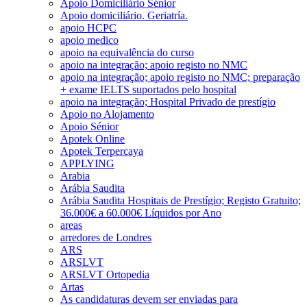
Apoio Domiciliário Sénior
Apoio domiciliário. Geriatría.
apoio HCPC
apoio medico
apoio na equivalência do curso
apoio na integração; apoio registo no NMC
apoio na integração; apoio registo no NMC; preparação
+ exame IELTS suportados pelo hospital
apoio na integração; Hospital Privado de prestígio
Apoio no Alojamento
Apoio Sénior
Apotek Online
Apotek Terpercaya
APPLYING
Arabia
Arábia Saudita
Arábia Saudita Hospitais de Prestígio; Registo Gratuito;
36.000€ a 60.000€ Líquidos por Ano
areas
arredores de Londres
ARS
ARSLVT
ARSLVT Ortopedia
Artas
As candidaturas devem ser enviadas para