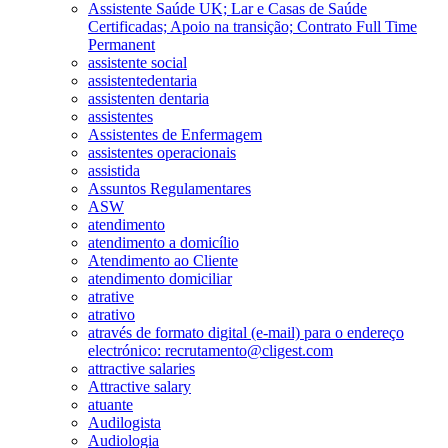
Assistente Saúde UK; Lar e Casas de Saúde
Certificadas; Apoio na transição; Contrato Full Time
Permanent
assistente social
assistentedentaria
assistenten dentaria
assistentes
Assistentes de Enfermagem
assistentes operacionais
assistida
Assuntos Regulamentares
ASW
atendimento
atendimento a domicílio
Atendimento ao Cliente
atendimento domiciliar
atrative
atrativo
através de formato digital (e-mail) para o endereço
electrónico: recrutamento@cligest.com
attractive salaries
Attractive salary
atuante
Audilogista
Audiologia