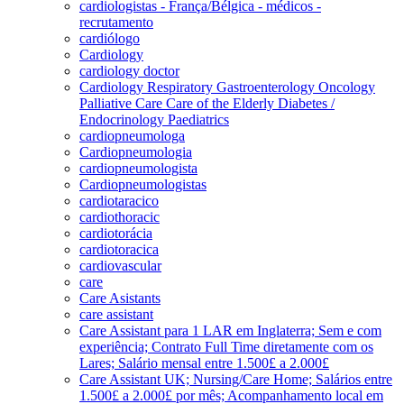
cardiologistas - França/Bélgica - médicos -
recrutamento
cardiólogo
Cardiology
cardiology doctor
Cardiology Respiratory Gastroenterology Oncology
Palliative Care Care of the Elderly Diabetes /
Endocrinology Paediatrics
cardiopneumologa
Cardiopneumologia
cardiopneumologista
Cardiopneumologistas
cardiotaracico
cardiothoracic
cardiotorácia
cardiotoracica
cardiovascular
care
Care Asistants
care assistant
Care Assistant para 1 LAR em Inglaterra; Sem e com
experiência; Contrato Full Time diretamente com os
Lares; Salário mensal entre 1.500£ a 2.000£
Care Assistant UK; Nursing/Care Home; Salários entre
1.500£ a 2.000£ por mês; Acompanhamento local em