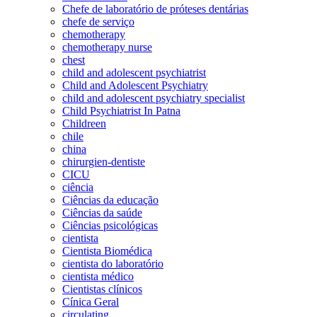
Chefe de laboratório de próteses dentárias
chefe de serviço
chemotherapy
chemotherapy nurse
chest
child and adolescent psychiatrist
Child and Adolescent Psychiatry
child and adolescent psychiatry specialist
Child Psychiatrist In Patna
Childreen
chile
china
chirurgien-dentiste
CICU
ciência
Ciências da educação
Ciências da saúde
Ciências psicológicas
cientista
Cientista Biomédica
cientista do laboratório
cientista médico
Cientistas clínicos
Cínica Geral
circulating