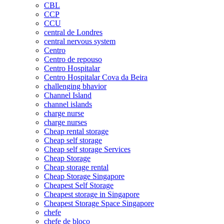
CBL
CCP
CCU
central de Londres
central nervous system
Centro
Centro de repouso
Centro Hospitalar
Centro Hospitalar Cova da Beira
challenging bhavior
Channel Island
channel islands
charge nurse
charge nurses
Cheap rental storage
Cheap self storage
Cheap self storage Services
Cheap Storage
Cheap storage rental
Cheap Storage Singapore
Cheapest Self Storage
Cheapest storage in Singapore
Cheapest Storage Space Singapore
chefe
chefe de bloco