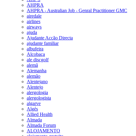
AHPRA
AHPRA - Australian Job - Genral Practitioner GMC
airedale
airlines
airways
ajuda
Ajudante Acção Directa
ajudante familiar
albufeira
Alcobaça
ale discgolf
alemã
Alemanha
alemão
Alentejano
Alentejo
alergologia
alergologista
algarve
Algés
Allied Health
Almada
Almada Forum
ALOJAMENTO