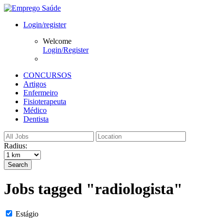
Login/register
Welcome
Login/Register
CONCURSOS
Artigos
Enfermeiro
Fisioterapeuta
Médico
Dentista
Radius:
Search
Jobs tagged "radiologista"
Estágio