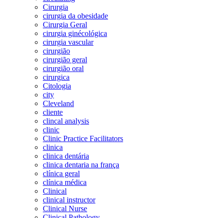
Cirurgia
cirurgia da obesidade
Cirurgia Geral
cirurgia ginécológica
cirurgia vascular
cirurgião
cirurgião geral
cirurgião oral
cirurgica
Citologia
city
Cleveland
cliente
clincal analysis
clinic
Clinic Practice Facilitators
clinica
clinica dentária
clinica dentaria na frança
clínica geral
clínica médica
Clinical
clinical instructor
Clinical Nurse
Clinical Pathology