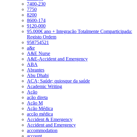
7400-230
7750
8200
8600-174
9120-000
95.000€ ano + Integração Totalmente Comparticipada:
Registo Ordem
958754521
a&e
A&E Nurse
A&E-Accident and Emergency
ABA
Abrantes
Abu Dhabi
ACA; Saúde; quiosque da saúde
Academic Writing
Ação
ação direta
Ação M
Ação Médica
acção médica
Accident & Emergency
Accident and Emergency
accommodation
account