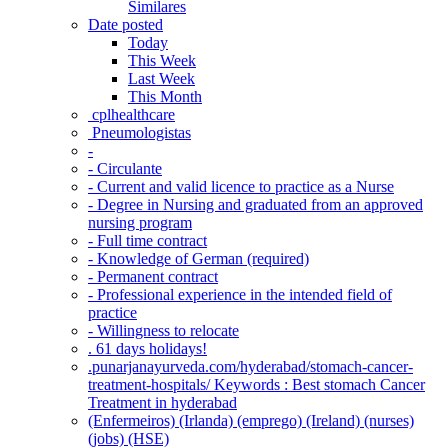
Similares
Date posted
Today
This Week
Last Week
This Month
‎ cplhealthcare‬
Pneumologistas
-
- Circulante
- Current and valid licence to practice as a Nurse
- Degree in Nursing and graduated from an approved
nursing program
- Full time contract
- Knowledge of German (required)
- Permanent contract
- Professional experience in the intended field of
practice
- Willingness to relocate
. 61 days holidays!
.punarjanayurveda.com/hyderabad/stomach-cancer-
treatment-hospitals/ Keywords : Best stomach Cancer
Treatment in hyderabad
(Enfermeiros) (Irlanda) (emprego) (Ireland) (nurses)
(jobs) (HSE)