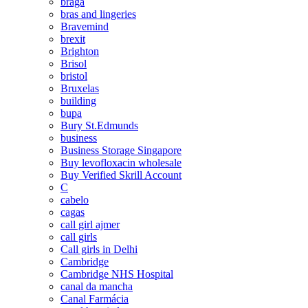
braga
bras and lingeries
Bravemind
brexit
Brighton
Brisol
bristol
Bruxelas
building
bupa
Bury St.Edmunds
business
Business Storage Singapore
Buy levofloxacin wholesale
Buy Verified Skrill Account
C
cabelo
cagas
call girl ajmer
call girls
Call girls in Delhi
Cambridge
Cambridge NHS Hospital
canal da mancha
Canal Farmácia