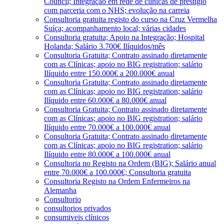
Council; Integração em rede de clínicas de prestígio
com parceria com o NHS; evolução na carreia
Consultoria gratuita registo do curso na Cruz Vermelha
Suíça; acompanhamento local; várias cidades
Consultoria gratuita; Apoio na Integração; Hospital
Holanda; Salário 3.700€ Ilíquidos/mês
Consultoria Gratuita; Contrato assinado diretamente
com as Clínicas; apoio no BIG registration; salário
Ilíquido entre 150.000€ a 200.000€ anual
Consultoria Gratuita; Contrato assinado diretamente
com as Clínicas; apoio no BIG registration; salário
Ilíquido entre 60.000€ a 80.000€ anual
Consultoria Gratuita; Contrato assinado diretamente
com as Clínicas; apoio no BIG registration; salário
Ilíquido entre 70.000€ a 100.000€ anual
Consultoria Gratuita; Contrato assinado diretamente
com as Clínicas; apoio no BIG registration; salário
Ilíquido entre 80.000€ a 100.000€ anual
Consultoria no Registo na Ordem (BIG); Salário anual
entre 70.000€ a 100.000€; Consultoria gratuita
Consultoria Registo na Ordem Enfermeiros na
Alemanha
Consultorio
consultorios privados
consumiveis clínicos