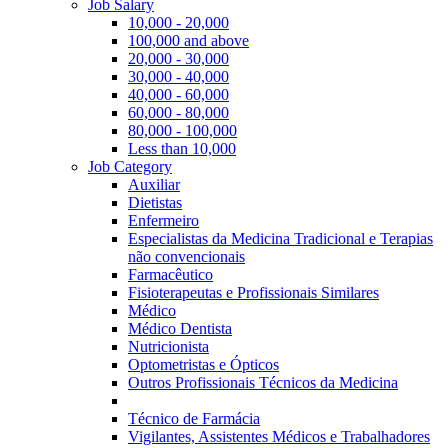
Job Salary
10,000 - 20,000
100,000 and above
20,000 - 30,000
30,000 - 40,000
40,000 - 60,000
60,000 - 80,000
80,000 - 100,000
Less than 10,000
Job Category
Auxiliar
Dietistas
Enfermeiro
Especialistas da Medicina Tradicional e Terapias
não convencionais
Farmacêutico
Fisioterapeutas e Profissionais Similares
Médico
Médico Dentista
Nutricionista
Optometristas e Ópticos
Outros Profissionais Técnicos da Medicina
Técnico de Farmácia
Vigilantes, Assistentes Médicos e Trabalhadores