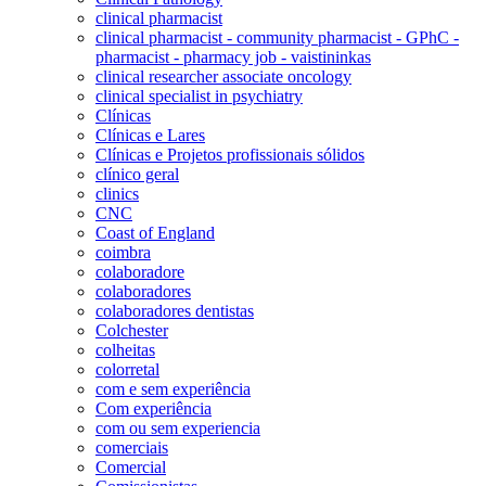
clinical pharmacist
clinical pharmacist - community pharmacist - GPhC -
pharmacist - pharmacy job - vaistininkas
clinical researcher associate oncology
clinical specialist in psychiatry
Clínicas
Clínicas e Lares
Clínicas e Projetos profissionais sólidos
clínico geral
clinics
CNC
Coast of England
coimbra
colaboradore
colaboradores
colaboradores dentistas
Colchester
colheitas
colorretal
com e sem experiência
Com experiência
com ou sem experiencia
comerciais
Comercial