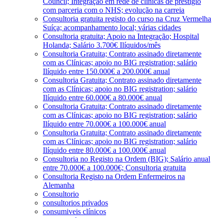
Council; Integração em rede de clínicas de prestígio
com parceria com o NHS; evolução na carreia
Consultoria gratuita registo do curso na Cruz Vermelha
Suíça; acompanhamento local; várias cidades
Consultoria gratuita; Apoio na Integração; Hospital
Holanda; Salário 3.700€ Ilíquidos/mês
Consultoria Gratuita; Contrato assinado diretamente
com as Clínicas; apoio no BIG registration; salário
Ilíquido entre 150.000€ a 200.000€ anual
Consultoria Gratuita; Contrato assinado diretamente
com as Clínicas; apoio no BIG registration; salário
Ilíquido entre 60.000€ a 80.000€ anual
Consultoria Gratuita; Contrato assinado diretamente
com as Clínicas; apoio no BIG registration; salário
Ilíquido entre 70.000€ a 100.000€ anual
Consultoria Gratuita; Contrato assinado diretamente
com as Clínicas; apoio no BIG registration; salário
Ilíquido entre 80.000€ a 100.000€ anual
Consultoria no Registo na Ordem (BIG); Salário anual
entre 70.000€ a 100.000€; Consultoria gratuita
Consultoria Registo na Ordem Enfermeiros na
Alemanha
Consultorio
consultorios privados
consumiveis clínicos