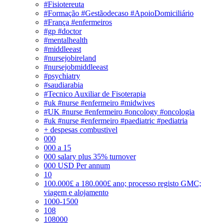
#Fisiotereuta
#Formação #Gestãodecaso #ApoioDomiciliário
#França #enfermeiros
#gp #doctor
#mentalhealth
#middleeast
#nursejobireland
#nursejobmiddleeast
#psychiatry
#saudiarabia
#Tecnico Auxiliar de Fisoterapia
#uk #nurse #enfermeiro #midwives
#UK #nurse #enfermeiro #oncology #oncologia
#uk #nurse #enfermeiro #paediatric #pediatria
+ despesas combustivel
000
000 a 15
000 salary plus 35% turnover
000 USD Per annum
10
100.000£ a 180.000£ ano; processo registo GMC;
viagem e alojamento
1000-1500
108
108000