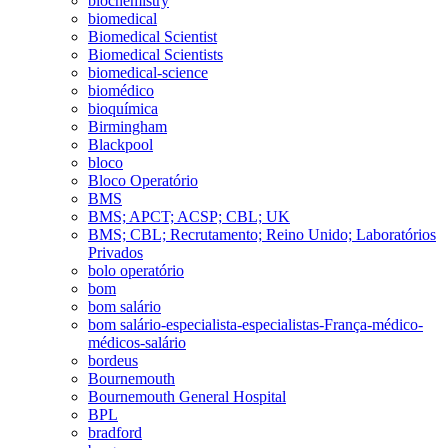
biochemistry
biomedical
Biomedical Scientist
Biomedical Scientists
biomedical-science
biomédico
bioquímica
Birmingham
Blackpool
bloco
Bloco Operatório
BMS
BMS; APCT; ACSP; CBL; UK
BMS; CBL; Recrutamento; Reino Unido; Laboratórios
Privados
bolo operatório
bom
bom salário
bom salário-especialista-especialistas-França-médico-
médicos-salário
bordeus
Bournemouth
Bournemouth General Hospital
BPL
bradford