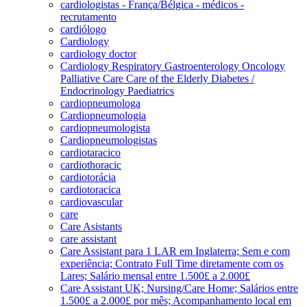
cardiologistas - França/Bélgica - médicos -
recrutamento
cardiólogo
Cardiology
cardiology doctor
Cardiology Respiratory Gastroenterology Oncology
Palliative Care Care of the Elderly Diabetes /
Endocrinology Paediatrics
cardiopneumologa
Cardiopneumologia
cardiopneumologista
Cardiopneumologistas
cardiotaracico
cardiothoracic
cardiotorácia
cardiotoracica
cardiovascular
care
Care Asistants
care assistant
Care Assistant para 1 LAR em Inglaterra; Sem e com
experiência; Contrato Full Time diretamente com os
Lares; Salário mensal entre 1.500£ a 2.000£
Care Assistant UK; Nursing/Care Home; Salários entre
1.500£ a 2.000£ por mês; Acompanhamento local em