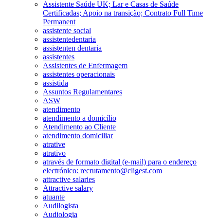
Assistente Saúde UK; Lar e Casas de Saúde
Certificadas; Apoio na transição; Contrato Full Time
Permanent
assistente social
assistentedentaria
assistenten dentaria
assistentes
Assistentes de Enfermagem
assistentes operacionais
assistida
Assuntos Regulamentares
ASW
atendimento
atendimento a domicílio
Atendimento ao Cliente
atendimento domiciliar
atrative
atrativo
através de formato digital (e-mail) para o endereço
electrónico: recrutamento@cligest.com
attractive salaries
Attractive salary
atuante
Audilogista
Audiologia