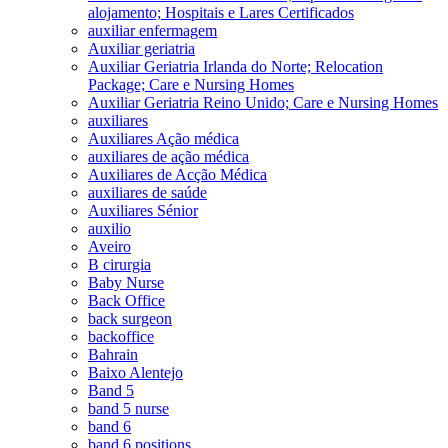
alojamento; Hospitais e Lares Certificados
auxiliar enfermagem
Auxiliar geriatria
Auxiliar Geriatria Irlanda do Norte; Relocation
Package; Care e Nursing Homes
Auxiliar Geriatria Reino Unido; Care e Nursing Homes
auxiliares
Auxiliares Ação médica
auxiliares de ação médica
Auxiliares de Acção Médica
auxiliares de saúde
Auxiliares Sénior
auxilio
Aveiro
B cirurgia
Baby Nurse
Back Office
back surgeon
backoffice
Bahrain
Baixo Alentejo
Band 5
band 5 nurse
band 6
band 6 positions