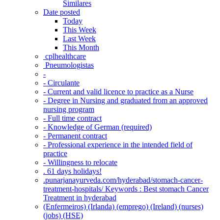
Similares
Date posted
Today
This Week
Last Week
This Month
‎ cplhealthcare‬
Pneumologistas
-
- Circulante
- Current and valid licence to practice as a Nurse
- Degree in Nursing and graduated from an approved
nursing program
- Full time contract
- Knowledge of German (required)
- Permanent contract
- Professional experience in the intended field of
practice
- Willingness to relocate
. 61 days holidays!
.punarjanayurveda.com/hyderabad/stomach-cancer-
treatment-hospitals/ Keywords : Best stomach Cancer
Treatment in hyderabad
(Enfermeiros) (Irlanda) (emprego) (Ireland) (nurses)
(jobs) (HSE)