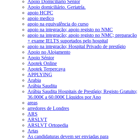
Apoio Domiciliário Sénior
Apoio domiciliário. Geriatría.
apoio HCPC
apoio medico
apoio na equivalência do curso
apoio na integração; apoio registo no NMC
apoio na integração; apoio registo no NMC; preparação
+ exame IELTS suportados pelo hospital
apoio na integração; Hospital Privado de prestígio
Apoio no Alojamento
Apoio Sénior
Apotek Online
Apotek Terpercaya
APPLYING
Arabia
Arábia Saudita
Arábia Saudita Hospitais de Prestígio; Registo Gratuito;
36.000€ a 60.000€ Líquidos por Ano
areas
arredores de Londres
ARS
ARSLVT
ARSLVT Ortopedia
Artas
As candidaturas devem ser enviadas para