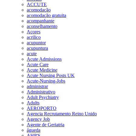
ACCUTE
acomodação
acomodação gratuita
acompanhante
aconselhamento
Açores
acrilico
acupuntor
acupuntura
acute
Acute Admissions
Acute Care
Acute Medicine
Acute Nursing Posts UK
Acute-Nursing-Jobs
administrar
Administrativo
Adult Psychiatry
Adults
AEROPORTO
Agencia Recrutamento Reino Unido
Agency Job
Agente de Geriatria
águeda
AHP'S