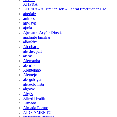
AHPRA
AHPRA - Australian Job - Genral Practitioner GMC
airedale
airlines
airways
ajuda
Ajudante Acção Directa
ajudante familiar
albufeira
Alcobaça
ale discgolf
alemã
Alemanha
alemão
Alentejano
Alentejo
alergologia
alergologista
algarve
Algés
Allied Health
Almada
Almada Forum
ALOJAMENTO