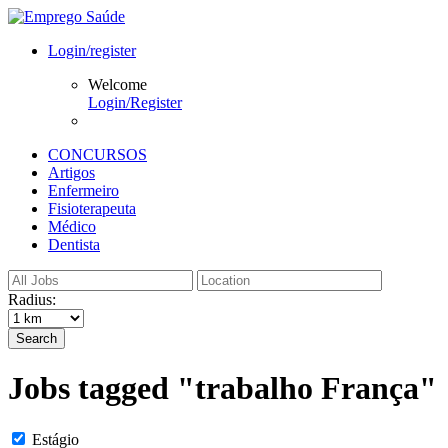
Login/register
Welcome
Login/Register
CONCURSOS
Artigos
Enfermeiro
Fisioterapeuta
Médico
Dentista
Radius:
Search
Jobs tagged "trabalho França"
Estágio