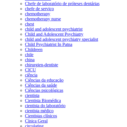
Chefe de laboratório de próteses dentárias
chefe de serviço
chemotherapy
chemotherapy nurse
chest
child and adolescent psychiatrist
Child and Adolescent Psychiatry
child and adolescent psychiatry specialist
Child Psychiatrist In Patna
Childreen
chile
china
chirurgien-dentiste
CICU
ciência
Ciências da educação
Ciências da saúde
Ciências psicológicas
cientista
Cientista Biomédica
cientista do laboratório
cientista médico
Cientistas clínicos
Cínica Geral
circulating