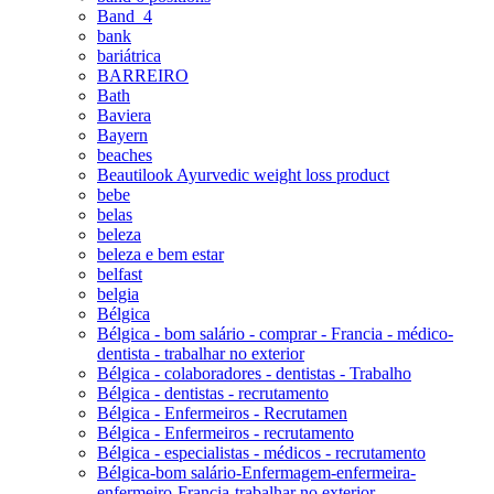
Band_4
bank
bariátrica
BARREIRO
Bath
Baviera
Bayern
beaches
Beautilook Ayurvedic weight loss product
bebe
belas
beleza
beleza e bem estar
belfast
belgia
Bélgica
Bélgica - bom salário - comprar - Francia - médico-
dentista - trabalhar no exterior
Bélgica - colaboradores - dentistas - Trabalho
Bélgica - dentistas - recrutamento
Bélgica - Enfermeiros - Recrutamen
Bélgica - Enfermeiros - recrutamento
Bélgica - especialistas - médicos - recrutamento
Bélgica-bom salário-Enfermagem-enfermeira-
enfermeiro-Francia-trabalhar no exterior