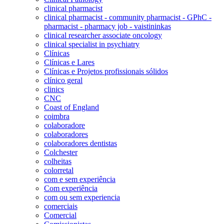
clinical pharmacist
clinical pharmacist - community pharmacist - GPhC -
pharmacist - pharmacy job - vaistininkas
clinical researcher associate oncology
clinical specialist in psychiatry
Clínicas
Clínicas e Lares
Clínicas e Projetos profissionais sólidos
clínico geral
clinics
CNC
Coast of England
coimbra
colaboradore
colaboradores
colaboradores dentistas
Colchester
colheitas
colorretal
com e sem experiência
Com experiência
com ou sem experiencia
comerciais
Comercial