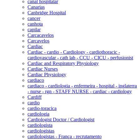
canal hospitalar
Canarias
Canbridge Hospital
cancer
canhota
capilar
Carcacavelos
Carcavelos
Cardiac
Cardiac - cardio - Cardiology - cardiothoracic -
cardiovascular - cath lab - CCU - CICU - perfusionist
Cardiac and Respiratory Physiology
Cardiac Nurses
Cardiac Physiology
cardiaco
cardiaco - cardiologia - enfermeira - hospital - inglaterra
- nurse - rgn - STAFF NURSE - cardiac - cardiology
Cardiff
cardio
cardio-toracica
cardiologia
Cardiologist Doctor / Cardiologist
cardiologista
cardiologistas
cardiologistas - França - recrutamento