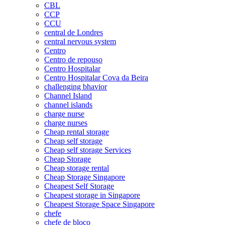
CBL
CCP
CCU
central de Londres
central nervous system
Centro
Centro de repouso
Centro Hospitalar
Centro Hospitalar Cova da Beira
challenging bhavior
Channel Island
channel islands
charge nurse
charge nurses
Cheap rental storage
Cheap self storage
Cheap self storage Services
Cheap Storage
Cheap storage rental
Cheap Storage Singapore
Cheapest Self Storage
Cheapest storage in Singapore
Cheapest Storage Space Singapore
chefe
chefe de bloco