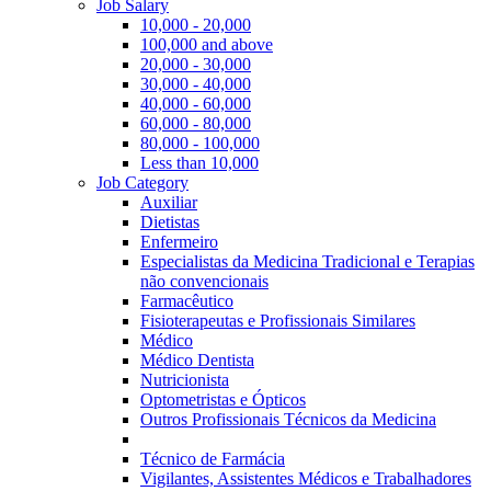
Job Salary
10,000 - 20,000
100,000 and above
20,000 - 30,000
30,000 - 40,000
40,000 - 60,000
60,000 - 80,000
80,000 - 100,000
Less than 10,000
Job Category
Auxiliar
Dietistas
Enfermeiro
Especialistas da Medicina Tradicional e Terapias
não convencionais
Farmacêutico
Fisioterapeutas e Profissionais Similares
Médico
Médico Dentista
Nutricionista
Optometristas e Ópticos
Outros Profissionais Técnicos da Medicina
Técnico de Farmácia
Vigilantes, Assistentes Médicos e Trabalhadores