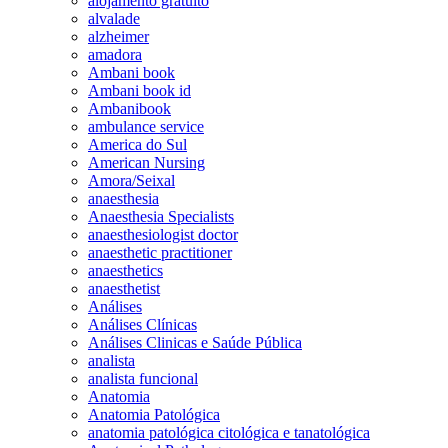
alojamento gratuito
alvalade
alzheimer
amadora
Ambani book
Ambani book id
Ambanibook
ambulance service
America do Sul
American Nursing
Amora/Seixal
anaesthesia
Anaesthesia Specialists
anaesthesiologist doctor
anaesthetic practitioner
anaesthetics
anaesthetist
Análises
Análises Clínicas
Análises Clinicas e Saúde Pública
analista
analista funcional
Anatomia
Anatomia Patológica
anatomia patológica citológica e tanatológica