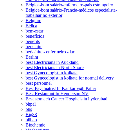
Bélgica-bom salário-enfermeiro-país estrangeiro
Bélgica-bom salário-Francia-médicos especialista-
trabalhar no exterior
Belgium
Bélica
bem-estar
benefícios
benefits
berkshire
berkshire - enfermeiro - lar
Berlim
best Electricians in Auckland
best Electricians in North Shore
best Gynecologist in kolkata
best Gynecologist in kolkata for normal delivery
best personnel
Best Psychiatrist In Kankarbagh Patna
Best Restaurant In Henderson NV
Best stomach Cancer Hospitals in hyderabad
bhpal
bhs
Big88
bilbao
Biochemie