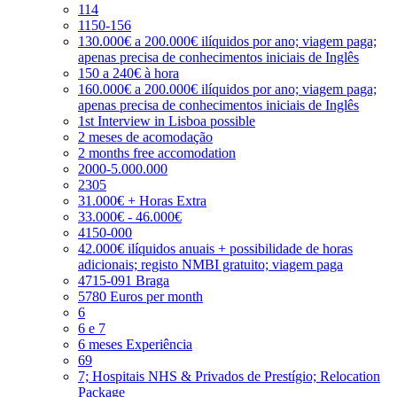
114
1150-156
130.000€ a 200.000€ ilíquidos por ano; viagem paga;
apenas precisa de conhecimentos iniciais de Inglês
150 a 240€ à hora
160.000€ a 200.000€ ilíquidos por ano; viagem paga;
apenas precisa de conhecimentos iniciais de Inglês
1st Interview in Lisboa possible
2 meses de acomodação
2 months free accomodation
2000-5.000.000
2305
31.000€ + Horas Extra
33.000€ - 46.000€
4150-000
42.000€ ilíquidos anuais + possibilidade de horas
adicionais; registo NMBI gratuito; viagem paga
4715-091 Braga
5780 Euros per month
6
6 e 7
6 meses Experiência
69
7; Hospitais NHS & Privados de Prestígio; Relocation
Package