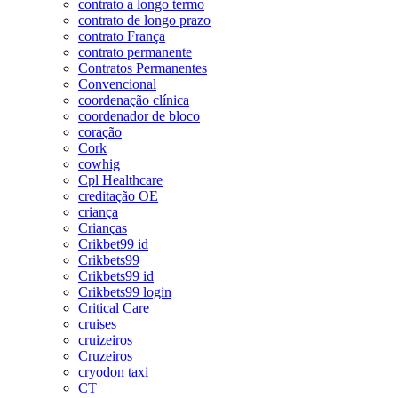
contrato a longo termo
contrato de longo prazo
contrato França
contrato permanente
Contratos Permanentes
Convencional
coordenação clínica
coordenador de bloco
coração
Cork
cowhig
Cpl Healthcare
creditação OE
criança
Crianças
Crikbet99 id
Crikbets99
Crikbets99 id
Crikbets99 login
Critical Care
cruises
cruizeiros
Cruzeiros
cryodon taxi
CT