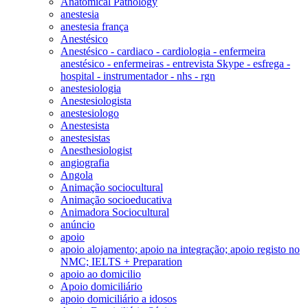
Anatomical Pathology
anestesia
anestesia frança
Anestésico
Anestésico - cardiaco - cardiologia - enfermeira
anestésico - enfermeiras - entrevista Skype - esfrega -
hospital - instrumentador - nhs - rgn
anestesiologia
Anestesiologista
anestesiologo
Anestesista
anestesistas
Anesthesiologist
angiografia
Angola
Animação sociocultural
Animação socioeducativa
Animadora Sociocultural
anúncio
apoio
apoio alojamento; apoio na integração; apoio registo no
NMC; IELTS + Preparation
apoio ao domicilio
Apoio domiciliário
apoio domiciliário a idosos