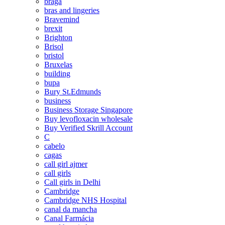
braga
bras and lingeries
Bravemind
brexit
Brighton
Brisol
bristol
Bruxelas
building
bupa
Bury St.Edmunds
business
Business Storage Singapore
Buy levofloxacin wholesale
Buy Verified Skrill Account
C
cabelo
cagas
call girl ajmer
call girls
Call girls in Delhi
Cambridge
Cambridge NHS Hospital
canal da mancha
Canal Farmácia