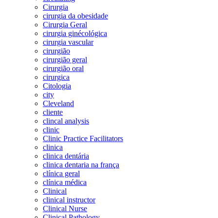
Cirurgia
cirurgia da obesidade
Cirurgia Geral
cirurgia ginécológica
cirurgia vascular
cirurgião
cirurgião geral
cirurgião oral
cirurgica
Citologia
city
Cleveland
cliente
clincal analysis
clinic
Clinic Practice Facilitators
clinica
clinica dentária
clinica dentaria na frança
clínica geral
clínica médica
Clinical
clinical instructor
Clinical Nurse
Clinical Pathology