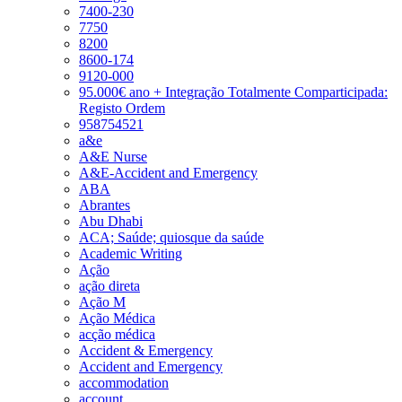
7400-230
7750
8200
8600-174
9120-000
95.000€ ano + Integração Totalmente Comparticipada:
Registo Ordem
958754521
a&e
A&E Nurse
A&E-Accident and Emergency
ABA
Abrantes
Abu Dhabi
ACA; Saúde; quiosque da saúde
Academic Writing
Ação
ação direta
Ação M
Ação Médica
acção médica
Accident & Emergency
Accident and Emergency
accommodation
account