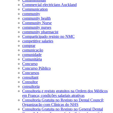
Comissionistas
Commercial electricians Auckland
Communication
community
community health
Community Nurse
community nurses
community pharmacist
Comparticipado registo no NMC
competitive salaries
comprar
comunicação
comunidade
Comunitária
Concurso
Concurso Público
Concursos
consultant
Consultor
consultoria
Consultoria e registo gratuitos na Ordem dos Médicos
em França; condições salariais atrativas
Consultoria Gratuita no Registo no Dental Council;
Organização com Clínicas do NHS
Consultoria Gratuita no Registo no General Dental