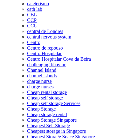
cateterismo
cath lab
CBL
CCP
CCU
central de Londres
central nervous system
Centro
Centro de repouso
Centro Hospitalar
Centro Hospitalar Cova da Beira
challenging bhavior
Channel Island
channel islands
charge nurse
charge nurses
Cheap rental storage
Cheap self storage
Cheap self storage Services
Cheap Storage
Cheap storage rental
Cheap Storage Singapore
Cheapest Self Storage
Cheapest storage in Singapore
Cheapest Storage Space Singapore