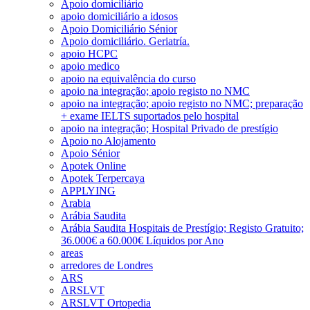
Apoio domiciliário
apoio domiciliário a idosos
Apoio Domiciliário Sénior
Apoio domiciliário. Geriatría.
apoio HCPC
apoio medico
apoio na equivalência do curso
apoio na integração; apoio registo no NMC
apoio na integração; apoio registo no NMC; preparação
+ exame IELTS suportados pelo hospital
apoio na integração; Hospital Privado de prestígio
Apoio no Alojamento
Apoio Sénior
Apotek Online
Apotek Terpercaya
APPLYING
Arabia
Arábia Saudita
Arábia Saudita Hospitais de Prestígio; Registo Gratuito;
36.000€ a 60.000€ Líquidos por Ano
areas
arredores de Londres
ARS
ARSLVT
ARSLVT Ortopedia