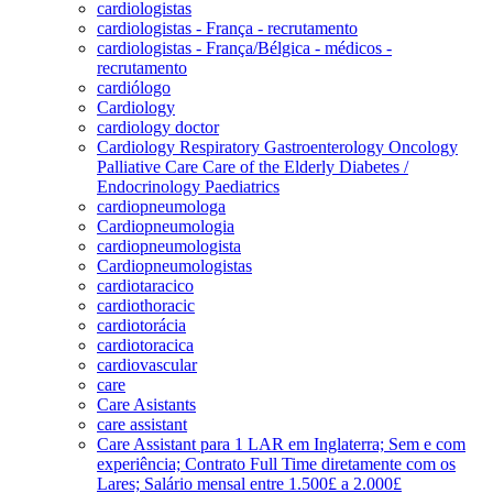
cardiologistas
cardiologistas - França - recrutamento
cardiologistas - França/Bélgica - médicos -
recrutamento
cardiólogo
Cardiology
cardiology doctor
Cardiology Respiratory Gastroenterology Oncology
Palliative Care Care of the Elderly Diabetes /
Endocrinology Paediatrics
cardiopneumologa
Cardiopneumologia
cardiopneumologista
Cardiopneumologistas
cardiotaracico
cardiothoracic
cardiotorácia
cardiotoracica
cardiovascular
care
Care Asistants
care assistant
Care Assistant para 1 LAR em Inglaterra; Sem e com
experiência; Contrato Full Time diretamente com os
Lares; Salário mensal entre 1.500£ a 2.000£