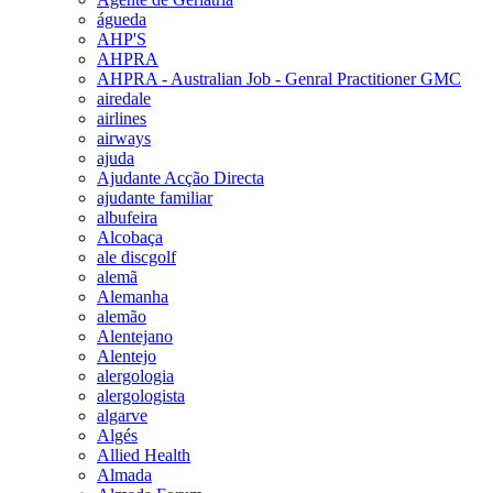
águeda
AHP'S
AHPRA
AHPRA - Australian Job - Genral Practitioner GMC
airedale
airlines
airways
ajuda
Ajudante Acção Directa
ajudante familiar
albufeira
Alcobaça
ale discgolf
alemã
Alemanha
alemão
Alentejano
Alentejo
alergologia
alergologista
algarve
Algés
Allied Health
Almada