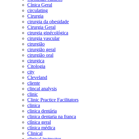
Cínica Geral
circulating
Cirurgia
cirurgia da obesidade
Cirurgia Geral
cirurgia ginécológica
cirurgia vascular
cirurgião
cirurgião geral
cirurgião oral
cirurgica
Citologia
city
Cleveland
cliente
clincal analysis
clinic
Clinic Practice Facilitators
clinica
clinica dentária
clinica dentaria na frança
clínica geral
clínica médica
Clinical
clinical instructor