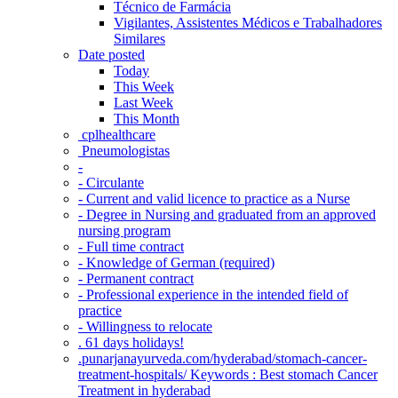
Técnico de Farmácia
Vigilantes, Assistentes Médicos e Trabalhadores
Similares
Date posted
Today
This Week
Last Week
This Month
‎ cplhealthcare‬
Pneumologistas
-
- Circulante
- Current and valid licence to practice as a Nurse
- Degree in Nursing and graduated from an approved
nursing program
- Full time contract
- Knowledge of German (required)
- Permanent contract
- Professional experience in the intended field of
practice
- Willingness to relocate
. 61 days holidays!
.punarjanayurveda.com/hyderabad/stomach-cancer-
treatment-hospitals/ Keywords : Best stomach Cancer
Treatment in hyderabad