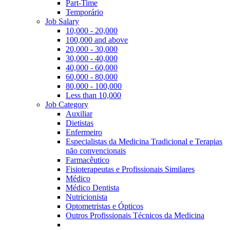
Part-Time
Temporário
Job Salary
10,000 - 20,000
100,000 and above
20,000 - 30,000
30,000 - 40,000
40,000 - 60,000
60,000 - 80,000
80,000 - 100,000
Less than 10,000
Job Category
Auxiliar
Dietistas
Enfermeiro
Especialistas da Medicina Tradicional e Terapias
não convencionais
Farmacêutico
Fisioterapeutas e Profissionais Similares
Médico
Médico Dentista
Nutricionista
Optometristas e Ópticos
Outros Profissionais Técnicos da Medicina