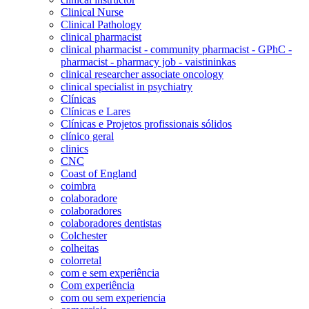
Clinical Nurse
Clinical Pathology
clinical pharmacist
clinical pharmacist - community pharmacist - GPhC -
pharmacist - pharmacy job - vaistininkas
clinical researcher associate oncology
clinical specialist in psychiatry
Clínicas
Clínicas e Lares
Clínicas e Projetos profissionais sólidos
clínico geral
clinics
CNC
Coast of England
coimbra
colaboradore
colaboradores
colaboradores dentistas
Colchester
colheitas
colorretal
com e sem experiência
Com experiência
com ou sem experiencia