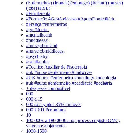
(Enfermeiros) (Irlanda) (emprego) (Ireland) (nurses)
(jobs) (HSE)
#Fisiotereuta
#Formação #Gestãodecaso #ApoioDomiciliário
#França #enfermeiros
#gp #doctor
#mentalhealth
#middleeast
#nursejobireland
#nursejobmiddleeast
#psychiatry
#saudiarabia
#Tecnico Auxiliar de Fisoterapia
#uk #nurse #enfermeiro #midwives
#UK #nurse #enfermeiro #oncology #oncologia
#uk #nurse #enfermeiro #paediatric #pediatria
+ despesas combustivel
000
000 a 15
000 salary plus 35% turnover
000 USD Per annum
10
100.000£ a 180.000£ ano; processo registo GMC;
viagem e alojamento
1000-1500