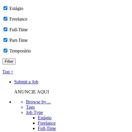
Estágio
Freelance
Full-Time
Part-Time
Temporário
Top ↑
Submit a Job
ANUNCIE AQUI
Browse by…
Tags
Job Type
Estágio
Freelance
Full-Time