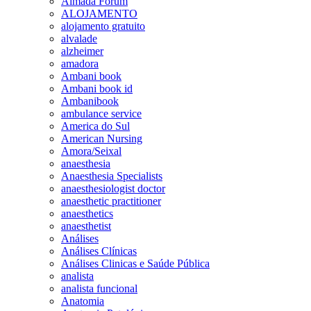
Almada Forum
ALOJAMENTO
alojamento gratuito
alvalade
alzheimer
amadora
Ambani book
Ambani book id
Ambanibook
ambulance service
America do Sul
American Nursing
Amora/Seixal
anaesthesia
Anaesthesia Specialists
anaesthesiologist doctor
anaesthetic practitioner
anaesthetics
anaesthetist
Análises
Análises Clínicas
Análises Clinicas e Saúde Pública
analista
analista funcional
Anatomia