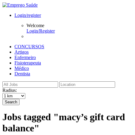
Login/register
Welcome
Login/Register
CONCURSOS
Artigos
Enfermeiro
Fisioterapeuta
Médico
Dentista
Radius:
Search
Jobs tagged "macy’s gift card
balance"