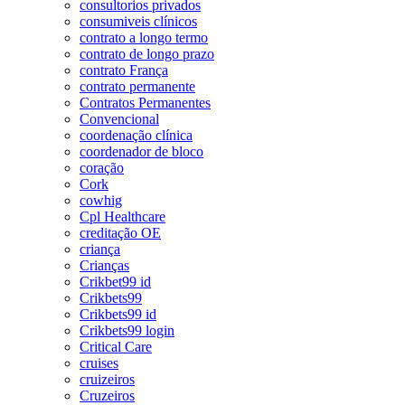
consultorios privados
consumiveis clínicos
contrato a longo termo
contrato de longo prazo
contrato França
contrato permanente
Contratos Permanentes
Convencional
coordenação clínica
coordenador de bloco
coração
Cork
cowhig
Cpl Healthcare
creditação OE
criança
Crianças
Crikbet99 id
Crikbets99
Crikbets99 id
Crikbets99 login
Critical Care
cruises
cruizeiros
Cruzeiros