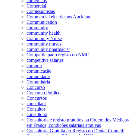
comerciais
Comercial
Comissionistas
Commercial electricians Auckland
Communication
community
community health
Community Nurse
community nurses
community pharmacist
Comparticipado registo no NMC
competitive salaries
comprar
comunicação
comunidade
Comunitária
Concurso
Concurso Público
Concursos
consultant
Consultor
consultoria
Consultoria e registo gratuitos na Ordem dos Médicos
em França; condições salariais atrativas
Consultoria Gratuita no Registo no Dental Council;