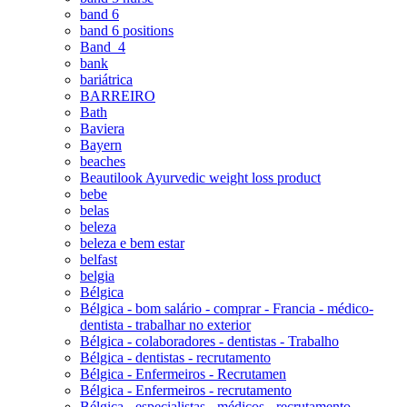
band 6
band 6 positions
Band_4
bank
bariátrica
BARREIRO
Bath
Baviera
Bayern
beaches
Beautilook Ayurvedic weight loss product
bebe
belas
beleza
beleza e bem estar
belfast
belgia
Bélgica
Bélgica - bom salário - comprar - Francia - médico-
dentista - trabalhar no exterior
Bélgica - colaboradores - dentistas - Trabalho
Bélgica - dentistas - recrutamento
Bélgica - Enfermeiros - Recrutamen
Bélgica - Enfermeiros - recrutamento
Bélgica - especialistas - médicos - recrutamento