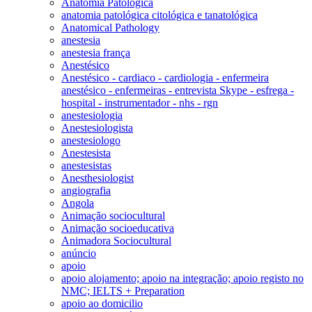
Anatomia Patológica
anatomia patológica citológica e tanatológica
Anatomical Pathology
anestesia
anestesia frança
Anestésico
Anestésico - cardiaco - cardiologia - enfermeira
anestésico - enfermeiras - entrevista Skype - esfrega -
hospital - instrumentador - nhs - rgn
anestesiologia
Anestesiologista
anestesiologo
Anestesista
anestesistas
Anesthesiologist
angiografia
Angola
Animação sociocultural
Animação socioeducativa
Animadora Sociocultural
anúncio
apoio
apoio alojamento; apoio na integração; apoio registo no
NMC; IELTS + Preparation
apoio ao domicilio