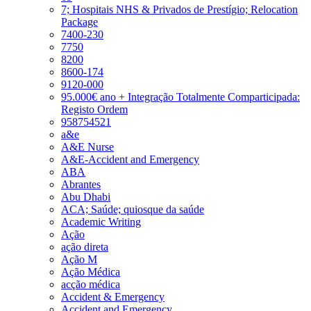
7; Hospitais NHS & Privados de Prestígio; Relocation
Package
7400-230
7750
8200
8600-174
9120-000
95.000€ ano + Integração Totalmente Comparticipada:
Registo Ordem
958754521
a&e
A&E Nurse
A&E-Accident and Emergency
ABA
Abrantes
Abu Dhabi
ACA; Saúde; quiosque da saúde
Academic Writing
Ação
ação direta
Ação M
Ação Médica
acção médica
Accident & Emergency
Accident and Emergency