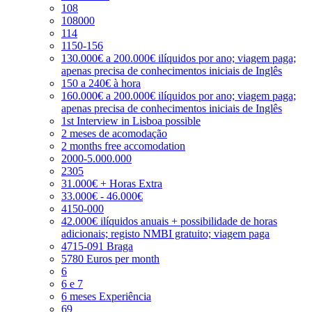
108
108000
114
1150-156
130.000€ a 200.000€ ilíquidos por ano; viagem paga;
apenas precisa de conhecimentos iniciais de Inglês
150 a 240€ à hora
160.000€ a 200.000€ ilíquidos por ano; viagem paga;
apenas precisa de conhecimentos iniciais de Inglês
1st Interview in Lisboa possible
2 meses de acomodação
2 months free accomodation
2000-5.000.000
2305
31.000€ + Horas Extra
33.000€ - 46.000€
4150-000
42.000€ ilíquidos anuais + possibilidade de horas
adicionais; registo NMBI gratuito; viagem paga
4715-091 Braga
5780 Euros per month
6
6 e 7
6 meses Experiência
69