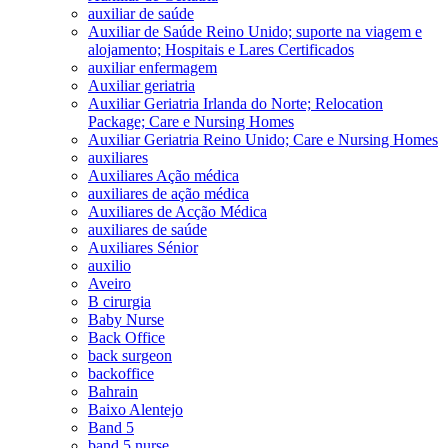
auxiliar de saúde
Auxiliar de Saúde Reino Unido; suporte na viagem e
alojamento; Hospitais e Lares Certificados
auxiliar enfermagem
Auxiliar geriatria
Auxiliar Geriatria Irlanda do Norte; Relocation
Package; Care e Nursing Homes
Auxiliar Geriatria Reino Unido; Care e Nursing Homes
auxiliares
Auxiliares Ação médica
auxiliares de ação médica
Auxiliares de Acção Médica
auxiliares de saúde
Auxiliares Sénior
auxilio
Aveiro
B cirurgia
Baby Nurse
Back Office
back surgeon
backoffice
Bahrain
Baixo Alentejo
Band 5
band 5 nurse