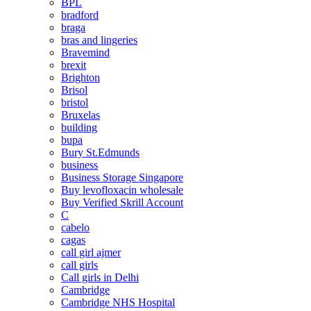
BPL
bradford
braga
bras and lingeries
Bravemind
brexit
Brighton
Brisol
bristol
Bruxelas
building
bupa
Bury St.Edmunds
business
Business Storage Singapore
Buy levofloxacin wholesale
Buy Verified Skrill Account
C
cabelo
cagas
call girl ajmer
call girls
Call girls in Delhi
Cambridge
Cambridge NHS Hospital