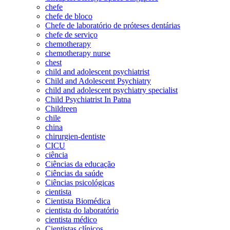
chefe
chefe de bloco
Chefe de laboratório de próteses dentárias
chefe de serviço
chemotherapy
chemotherapy nurse
chest
child and adolescent psychiatrist
Child and Adolescent Psychiatry
child and adolescent psychiatry specialist
Child Psychiatrist In Patna
Childreen
chile
china
chirurgien-dentiste
CICU
ciência
Ciências da educação
Ciências da saúde
Ciências psicológicas
cientista
Cientista Biomédica
cientista do laboratório
cientista médico
Cientistas clínicos