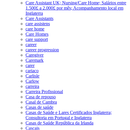
Care Assistant UK; Nursing/Care Home; Salários entre
1.500£ a 2.000£ por mês; Acompanhamento local em
Inglaterra
Care Assistants
care assistens
care home
Care Homes
care support
career
career progression
Caregiver
Caremark
carer
cariaco
Carlisle
Carlow
carreira
Carreira Profissional
Casa de repouso
Casal de Cambra
Casas de saúde
Casas de Saúde e Lares Certificados Inglaterra;
Consultoria em Portugal e Inglaterra
Casas de Saúde República da Irlanda
Cascais