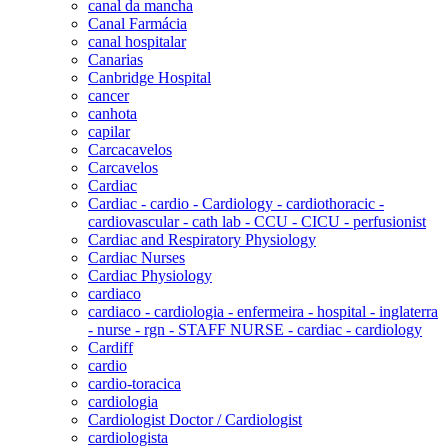
canal da mancha
Canal Farmácia
canal hospitalar
Canarias
Canbridge Hospital
cancer
canhota
capilar
Carcacavelos
Carcavelos
Cardiac
Cardiac - cardio - Cardiology - cardiothoracic -
cardiovascular - cath lab - CCU - CICU - perfusionist
Cardiac and Respiratory Physiology
Cardiac Nurses
Cardiac Physiology
cardiaco
cardiaco - cardiologia - enfermeira - hospital - inglaterra
- nurse - rgn - STAFF NURSE - cardiac - cardiology
Cardiff
cardio
cardio-toracica
cardiologia
Cardiologist Doctor / Cardiologist
cardiologista