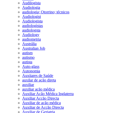
Audilogista
Audiologia
audiologia; Otorrino; técnicos
Audiologist
Audiologista
audiologistas
audiologsta
Audiology
audiometria
Austrália
Australian Job
autism
autismo
autista
Auto-glass
Autonomia
Auxiiares de Saúde
auxilar de ação direta
auxiliar
auxiliar ação médica
Auxiliar Ação Médica Inglaterra
Auxiliar Acção Directa
Auxiliar de ação médica
Auxiliar de Acção Directa
Auxiliar de Geriatria