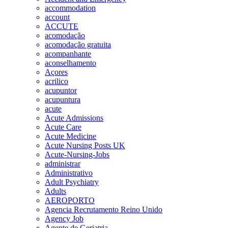
accommodation
account
ACCUTE
acomodação
acomodação gratuita
acompanhante
aconselhamento
Açores
acrilico
acupuntor
acupuntura
acute
Acute Admissions
Acute Care
Acute Medicine
Acute Nursing Posts UK
Acute-Nursing-Jobs
administrar
Administrativo
Adult Psychiatry
Adults
AEROPORTO
Agencia Recrutamento Reino Unido
Agency Job
Agente de Geriatria