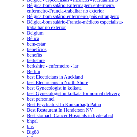
Bélgica-bom salário-Enfermagem-enfermeira-
enfermeiro-Francia-trabalhar no exterior
Bélgica-bom salário-enfermeiro-país estrangeiro
Bélgica-bom salário-Francia-médicos especialista-
trabalhar no exterior
Belgium
Bélica
bem-estar
benefícios
benefits
berkshire
berkshire - enfermeiro - lar
Berlim
best Electricians in Auckland
best Electricians in North Shore
best Gynecologist in kolkata
best Gynecologist in kolkata for normal delivery
best personnel
Best Psychiatrist In Kankarbagh Patna
Best Restaurant In Henderson NV
Best stomach Cancer Hospitals in hyderabad
bhpal
bhs
Big88