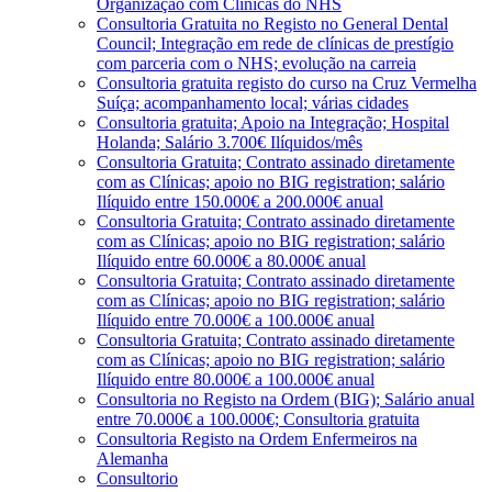
Organização com Clínicas do NHS
Consultoria Gratuita no Registo no General Dental
Council; Integração em rede de clínicas de prestígio
com parceria com o NHS; evolução na carreia
Consultoria gratuita registo do curso na Cruz Vermelha
Suíça; acompanhamento local; várias cidades
Consultoria gratuita; Apoio na Integração; Hospital
Holanda; Salário 3.700€ Ilíquidos/mês
Consultoria Gratuita; Contrato assinado diretamente
com as Clínicas; apoio no BIG registration; salário
Ilíquido entre 150.000€ a 200.000€ anual
Consultoria Gratuita; Contrato assinado diretamente
com as Clínicas; apoio no BIG registration; salário
Ilíquido entre 60.000€ a 80.000€ anual
Consultoria Gratuita; Contrato assinado diretamente
com as Clínicas; apoio no BIG registration; salário
Ilíquido entre 70.000€ a 100.000€ anual
Consultoria Gratuita; Contrato assinado diretamente
com as Clínicas; apoio no BIG registration; salário
Ilíquido entre 80.000€ a 100.000€ anual
Consultoria no Registo na Ordem (BIG); Salário anual
entre 70.000€ a 100.000€; Consultoria gratuita
Consultoria Registo na Ordem Enfermeiros na
Alemanha
Consultorio