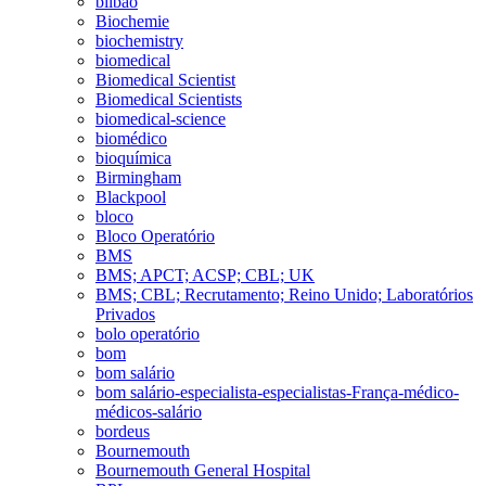
bilbao
Biochemie
biochemistry
biomedical
Biomedical Scientist
Biomedical Scientists
biomedical-science
biomédico
bioquímica
Birmingham
Blackpool
bloco
Bloco Operatório
BMS
BMS; APCT; ACSP; CBL; UK
BMS; CBL; Recrutamento; Reino Unido; Laboratórios
Privados
bolo operatório
bom
bom salário
bom salário-especialista-especialistas-França-médico-
médicos-salário
bordeus
Bournemouth
Bournemouth General Hospital