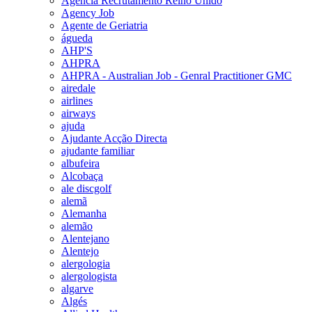
Agencia Recrutamento Reino Unido
Agency Job
Agente de Geriatria
águeda
AHP'S
AHPRA
AHPRA - Australian Job - Genral Practitioner GMC
airedale
airlines
airways
ajuda
Ajudante Acção Directa
ajudante familiar
albufeira
Alcobaça
ale discgolf
alemã
Alemanha
alemão
Alentejano
Alentejo
alergologia
alergologista
algarve
Algés