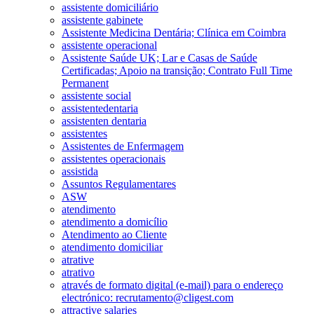
assistente domiciliário
assistente gabinete
Assistente Medicina Dentária; Clínica em Coimbra
assistente operacional
Assistente Saúde UK; Lar e Casas de Saúde
Certificadas; Apoio na transição; Contrato Full Time
Permanent
assistente social
assistentedentaria
assistenten dentaria
assistentes
Assistentes de Enfermagem
assistentes operacionais
assistida
Assuntos Regulamentares
ASW
atendimento
atendimento a domicílio
Atendimento ao Cliente
atendimento domiciliar
atrative
atrativo
através de formato digital (e-mail) para o endereço
electrónico: recrutamento@cligest.com
attractive salaries