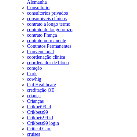
Alemanha
Consultorio
consultorios privados
consumiveis clínicos
contrato a longo termo
contrato de longo prazo
contrato França
contrato permanente
Contratos Permanentes
Convencional
coordenação clínica
coordenador de bloco
coração
Cork
cowhig
Cpl Healthcare
creditação OE
criança
Crianças
Crikbet99 id
Crikbets99
Crikbets99 id
Crikbets99 login
Critical Care
cruises