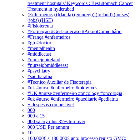
treatment-hospitals/ Keywords : Best stomach Cancer
Treatment in hyderabad
(Enfermeiros) (Irlanda) (emprego) (Ireland) (nurses)
(jobs) (HSE)
#Fisiotereuta
#Formação #Gestãodecaso #ApoioDomiciliário
#França #enfermeiros
#gp #doctor
#mentalhealth
#middleeast
#nursejobireland
#nursejobmiddleeast
#psychiatry
#saudiarabia
#Tecnico Auxiliar de Fisoterapia
#uk #nurse #enfermeiro #midwives
#UK #nurse #enfermeiro #oncology #oncologia
#uk #nurse #enfermeiro #paediatric #pediatria
+ despesas combustivel
000
000 a 15
000 salary plus 35% turnover
000 USD Per annum
10
100.000£ a 180.000£ ano; processo registo GMC;