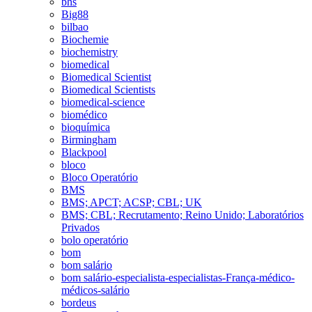
bhs
Big88
bilbao
Biochemie
biochemistry
biomedical
Biomedical Scientist
Biomedical Scientists
biomedical-science
biomédico
bioquímica
Birmingham
Blackpool
bloco
Bloco Operatório
BMS
BMS; APCT; ACSP; CBL; UK
BMS; CBL; Recrutamento; Reino Unido; Laboratórios
Privados
bolo operatório
bom
bom salário
bom salário-especialista-especialistas-França-médico-
médicos-salário
bordeus