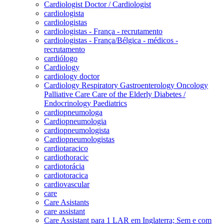
Cardiologist Doctor / Cardiologist
cardiologista
cardiologistas
cardiologistas - França - recrutamento
cardiologistas - França/Bélgica - médicos -
recrutamento
cardiólogo
Cardiology
cardiology doctor
Cardiology Respiratory Gastroenterology Oncology
Palliative Care Care of the Elderly Diabetes /
Endocrinology Paediatrics
cardiopneumologa
Cardiopneumologia
cardiopneumologista
Cardiopneumologistas
cardiotaracico
cardiothoracic
cardiotorácia
cardiotoracica
cardiovascular
care
Care Asistants
care assistant
Care Assistant para 1 LAR em Inglaterra; Sem e com