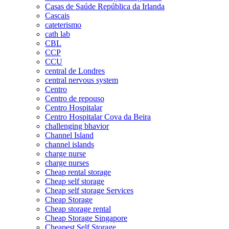
Casas de Saúde República da Irlanda
Cascais
cateterismo
cath lab
CBL
CCP
CCU
central de Londres
central nervous system
Centro
Centro de repouso
Centro Hospitalar
Centro Hospitalar Cova da Beira
challenging bhavior
Channel Island
channel islands
charge nurse
charge nurses
Cheap rental storage
Cheap self storage
Cheap self storage Services
Cheap Storage
Cheap storage rental
Cheap Storage Singapore
Cheapest Self Storage