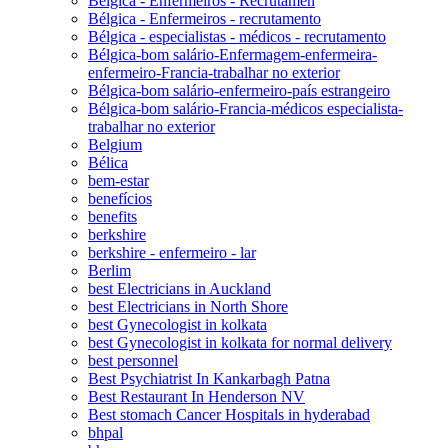
Bélgica - Enfermeiros - Recrutamen
Bélgica - Enfermeiros - recrutamento
Bélgica - especialistas - médicos - recrutamento
Bélgica-bom salário-Enfermagem-enfermeira-
enfermeiro-Francia-trabalhar no exterior
Bélgica-bom salário-enfermeiro-país estrangeiro
Bélgica-bom salário-Francia-médicos especialista-
trabalhar no exterior
Belgium
Bélica
bem-estar
benefícios
benefits
berkshire
berkshire - enfermeiro - lar
Berlim
best Electricians in Auckland
best Electricians in North Shore
best Gynecologist in kolkata
best Gynecologist in kolkata for normal delivery
best personnel
Best Psychiatrist In Kankarbagh Patna
Best Restaurant In Henderson NV
Best stomach Cancer Hospitals in hyderabad
bhpal