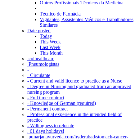
Outros Profissionais Técnicos da Medicina
Técnico de Farmácia
Vigilantes, Assistentes Médicos e Trabalhadores
Similares
Date posted
Today
This Week
Last Week
This Month
‎ cplhealthcare‬
Pneumologistas
-
- Circulante
- Current and valid licence to practice as a Nurse
- Degree in Nursing and graduated from an approved
nursing program
- Full time contract
- Knowledge of German (required)
- Permanent contract
- Professional experience in the intended field of
practice
- Willingness to relocate
. 61 days holidays!
.punarjanayurveda.com/hyderabad/stomach-cancer-