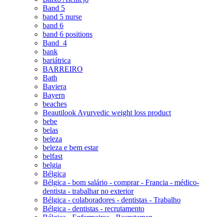
Band 5
band 5 nurse
band 6
band 6 positions
Band_4
bank
bariátrica
BARREIRO
Bath
Baviera
Bayern
beaches
Beautilook Ayurvedic weight loss product
bebe
belas
beleza
beleza e bem estar
belfast
belgia
Bélgica
Bélgica - bom salário - comprar - Francia - médico-
dentista - trabalhar no exterior
Bélgica - colaboradores - dentistas - Trabalho
Bélgica - dentistas - recrutamento