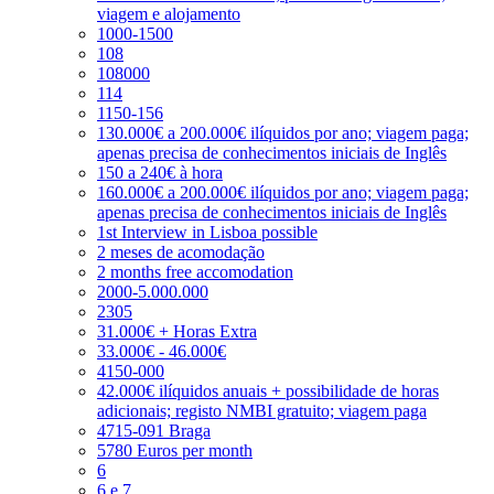
viagem e alojamento
1000-1500
108
108000
114
1150-156
130.000€ a 200.000€ ilíquidos por ano; viagem paga;
apenas precisa de conhecimentos iniciais de Inglês
150 a 240€ à hora
160.000€ a 200.000€ ilíquidos por ano; viagem paga;
apenas precisa de conhecimentos iniciais de Inglês
1st Interview in Lisboa possible
2 meses de acomodação
2 months free accomodation
2000-5.000.000
2305
31.000€ + Horas Extra
33.000€ - 46.000€
4150-000
42.000€ ilíquidos anuais + possibilidade de horas
adicionais; registo NMBI gratuito; viagem paga
4715-091 Braga
5780 Euros per month
6
6 e 7