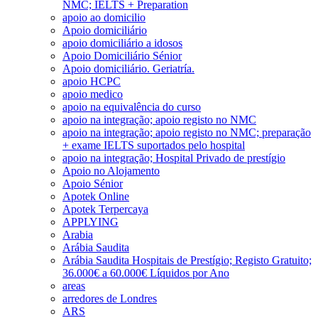
NMC; IELTS + Preparation
apoio ao domicilio
Apoio domiciliário
apoio domiciliário a idosos
Apoio Domiciliário Sénior
Apoio domiciliário. Geriatría.
apoio HCPC
apoio medico
apoio na equivalência do curso
apoio na integração; apoio registo no NMC
apoio na integração; apoio registo no NMC; preparação
+ exame IELTS suportados pelo hospital
apoio na integração; Hospital Privado de prestígio
Apoio no Alojamento
Apoio Sénior
Apotek Online
Apotek Terpercaya
APPLYING
Arabia
Arábia Saudita
Arábia Saudita Hospitais de Prestígio; Registo Gratuito;
36.000€ a 60.000€ Líquidos por Ano
areas
arredores de Londres
ARS