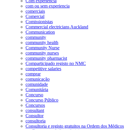
Com experiência
com ou sem experiencia
comerciais
Comercial
Comissionistas
Commercial electricians Auckland
Communication
community
community health
Community Nurse
community nurses
community pharmacist
Comparticipado registo no NMC
competitive salaries
comprar
comunicação
comunidade
Comunitária
Concurso
Concurso Público
Concursos
consultant
Consultor
consultoria
Consultoria e registo gratuitos na Ordem dos Médicos