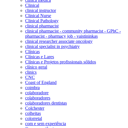
clínica médica
Clinical
clinical instructor
Clinical Nurse
Clinical Pathology
clinical pharmacist
clinical pharmacist - community pharmacist - GPhC -
pharmacist - pharmacy job - vaistininkas
clinical researcher associate oncology
clinical specialist in psychiatry
Clínicas
Clínicas e Lares
Clínicas e Projetos profissionais sólidos
clínico geral
clinics
CNC
Coast of England
coimbra
colaboradore
colaboradores
colaboradores dentistas
Colchester
colheitas
colorretal
com e sem experiência