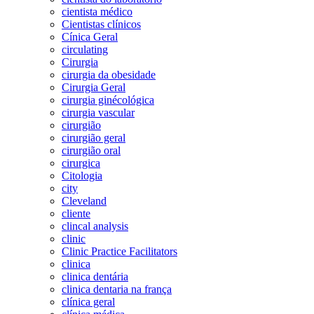
cientista médico
Cientistas clínicos
Cínica Geral
circulating
Cirurgia
cirurgia da obesidade
Cirurgia Geral
cirurgia ginécológica
cirurgia vascular
cirurgião
cirurgião geral
cirurgião oral
cirurgica
Citologia
city
Cleveland
cliente
clincal analysis
clinic
Clinic Practice Facilitators
clinica
clinica dentária
clinica dentaria na frança
clínica geral