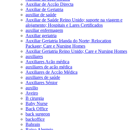
Auxiliar de Acção Directa
Auxiliar de Geriatria
auxiliar de saúde
Auxiliar de Saúde Reino Unido; suporte na viagem e
alojamento; Hospitais e Lares Certificados
auxiliar enfermagem
Auxiliar geriatria
Auxiliar Geriatria Irlanda do Norte; Relocation
Package; Care e Nursing Homes
Auxiliar Geriatria Reino Unido; Care e Nursing Homes
auxiliares
Auxiliares Ação médica
auxiliares de ação médica
Auxiliares de Acção Médica
auxiliares de saúde
Auxiliares Sénior
auxilio
Aveiro
B cirurgia
Baby Nurse
Back Office
back surgeon
backoffice
Bahrain
Baixo Alentejo