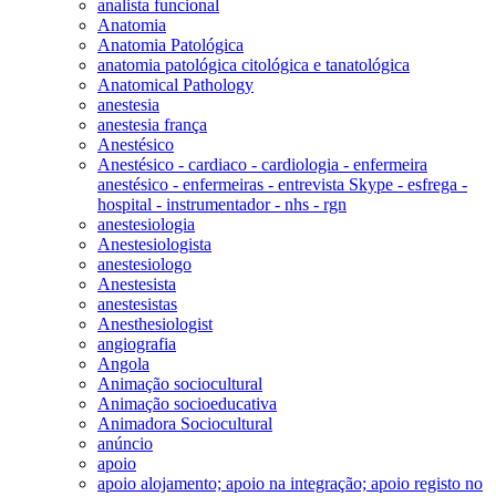
analista funcional
Anatomia
Anatomia Patológica
anatomia patológica citológica e tanatológica
Anatomical Pathology
anestesia
anestesia frança
Anestésico
Anestésico - cardiaco - cardiologia - enfermeira
anestésico - enfermeiras - entrevista Skype - esfrega -
hospital - instrumentador - nhs - rgn
anestesiologia
Anestesiologista
anestesiologo
Anestesista
anestesistas
Anesthesiologist
angiografia
Angola
Animação sociocultural
Animação socioeducativa
Animadora Sociocultural
anúncio
apoio
apoio alojamento; apoio na integração; apoio registo no