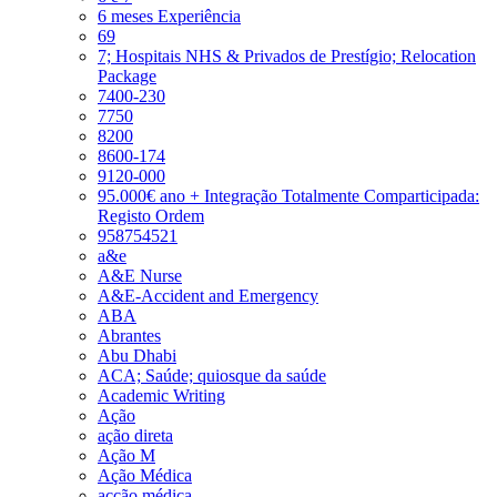
6 meses Experiência
69
7; Hospitais NHS & Privados de Prestígio; Relocation
Package
7400-230
7750
8200
8600-174
9120-000
95.000€ ano + Integração Totalmente Comparticipada:
Registo Ordem
958754521
a&e
A&E Nurse
A&E-Accident and Emergency
ABA
Abrantes
Abu Dhabi
ACA; Saúde; quiosque da saúde
Academic Writing
Ação
ação direta
Ação M
Ação Médica
acção médica