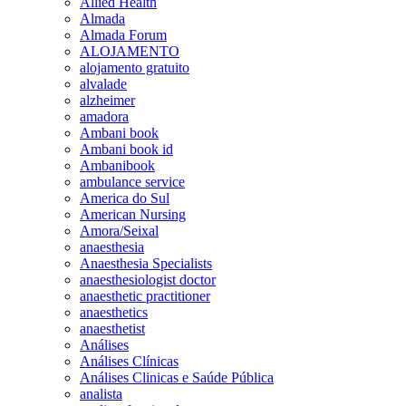
Allied Health
Almada
Almada Forum
ALOJAMENTO
alojamento gratuito
alvalade
alzheimer
amadora
Ambani book
Ambani book id
Ambanibook
ambulance service
America do Sul
American Nursing
Amora/Seixal
anaesthesia
Anaesthesia Specialists
anaesthesiologist doctor
anaesthetic practitioner
anaesthetics
anaesthetist
Análises
Análises Clínicas
Análises Clinicas e Saúde Pública
analista