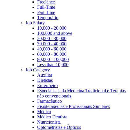
Freelance
Full-Time
Part-Time
Temporário
Job Salary
10,000 - 20,000
100,000 and above
20,000 - 30,000
30,000 - 40,000
40,000 - 60,000
60,000 - 80,000
80,000 - 100,000
Less than 10,000
Job Category
Auxiliar
Dietistas
Enfermeiro
Especialistas da Medicina Tradicional e Terapias
não convencionais
Farmacêutico
Fisioterapeutas e Profissionais Similares
Médico
Médico Dentista
Nutricionista
Optometristas e Ópticos