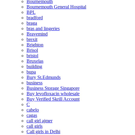
Bournemouth
Bournemouth General Hospital
BPL
bradford
braga
bras and lingeries
Bravemind
brexit
Brighton
Brisol
bristol
Bruxelas
building
bupa
Bury St.Edmunds
business
Business Storage Singapore
Buy levofloxacin wholesale
Buy Verified Skrill Account
C
cabelo
cagas
call girl ajmer
call girls
Call girls in Delhi