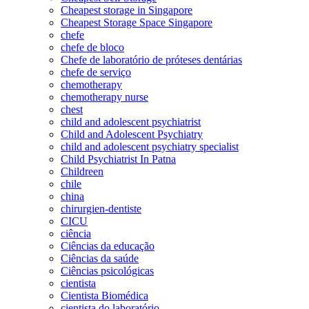
Cheapest storage in Singapore
Cheapest Storage Space Singapore
chefe
chefe de bloco
Chefe de laboratório de próteses dentárias
chefe de serviço
chemotherapy
chemotherapy nurse
chest
child and adolescent psychiatrist
Child and Adolescent Psychiatry
child and adolescent psychiatry specialist
Child Psychiatrist In Patna
Childreen
chile
china
chirurgien-dentiste
CICU
ciência
Ciências da educação
Ciências da saúde
Ciências psicológicas
cientista
Cientista Biomédica
cientista do laboratório