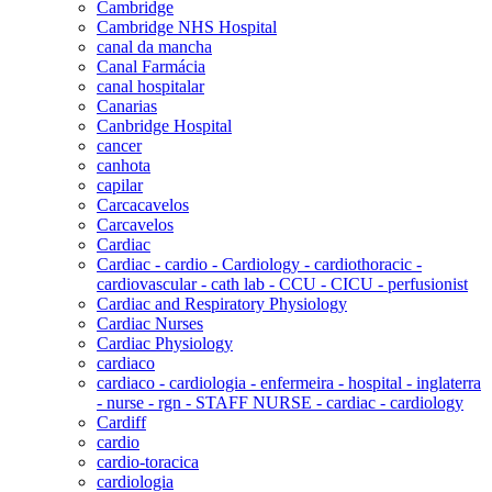
Cambridge
Cambridge NHS Hospital
canal da mancha
Canal Farmácia
canal hospitalar
Canarias
Canbridge Hospital
cancer
canhota
capilar
Carcacavelos
Carcavelos
Cardiac
Cardiac - cardio - Cardiology - cardiothoracic -
cardiovascular - cath lab - CCU - CICU - perfusionist
Cardiac and Respiratory Physiology
Cardiac Nurses
Cardiac Physiology
cardiaco
cardiaco - cardiologia - enfermeira - hospital - inglaterra
- nurse - rgn - STAFF NURSE - cardiac - cardiology
Cardiff
cardio
cardio-toracica
cardiologia