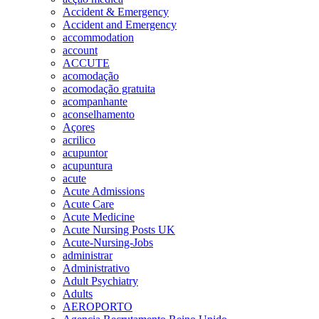
Accident & Emergency
Accident and Emergency
accommodation
account
ACCUTE
acomodação
acomodação gratuita
acompanhante
aconselhamento
Açores
acrilico
acupuntor
acupuntura
acute
Acute Admissions
Acute Care
Acute Medicine
Acute Nursing Posts UK
Acute-Nursing-Jobs
administrar
Administrativo
Adult Psychiatry
Adults
AEROPORTO