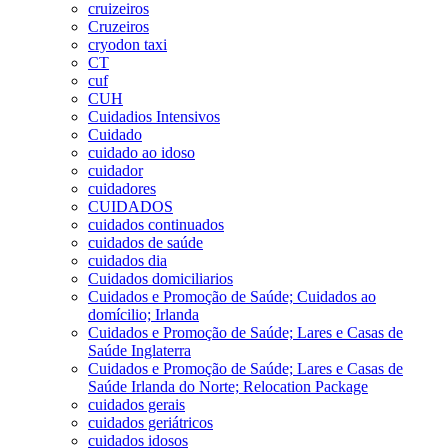
cruizeiros
Cruzeiros
cryodon taxi
CT
cuf
CUH
Cuidadios Intensivos
Cuidado
cuidado ao idoso
cuidador
cuidadores
CUIDADOS
cuidados continuados
cuidados de saúde
cuidados dia
Cuidados domiciliarios
Cuidados e Promoção de Saúde; Cuidados ao
domícilio; Irlanda
Cuidados e Promoção de Saúde; Lares e Casas de
Saúde Inglaterra
Cuidados e Promoção de Saúde; Lares e Casas de
Saúde Irlanda do Norte; Relocation Package
cuidados gerais
cuidados geriátricos
cuidados idosos