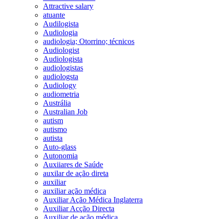
Attractive salary
atuante
Audilogista
Audiologia
audiologia; Otorrino; técnicos
Audiologist
Audiologista
audiologistas
audiologsta
Audiology
audiometria
Austrália
Australian Job
autism
autismo
autista
Auto-glass
Autonomia
Auxiiares de Saúde
auxilar de ação direta
auxiliar
auxiliar ação médica
Auxiliar Ação Médica Inglaterra
Auxiliar Acção Directa
Auxiliar de ação médica