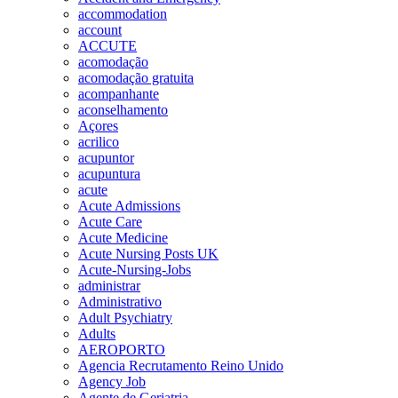
accommodation
account
ACCUTE
acomodação
acomodação gratuita
acompanhante
aconselhamento
Açores
acrilico
acupuntor
acupuntura
acute
Acute Admissions
Acute Care
Acute Medicine
Acute Nursing Posts UK
Acute-Nursing-Jobs
administrar
Administrativo
Adult Psychiatry
Adults
AEROPORTO
Agencia Recrutamento Reino Unido
Agency Job
Agente de Geriatria