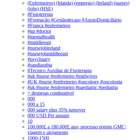
(Enfermeiros) (Irlanda) (emprego) (Ireland) (nurses)
(jobs) (HSE)
#Fisiotereuta
#Formação #Gestãodecaso #ApoioDomiciliário
#França #enfermeiros
#gp #doctor
#mentalhealth
#middleeast
#nursejobireland
#nursejobmiddleeast
#psychiatry
#saudiarabia
#Tecnico Auxiliar de Fisoterapia
#uk #nurse #enfermeiro #midwives
#UK #nurse #enfermeiro #oncology #oncologia
#uk #nurse #enfermeiro #paediatric #pediatria
+ despesas combustivel
000
000 a 15
000 salary plus 35% turnover
000 USD Per annum
10
100.000£ a 180.000£ ano; processo registo GMC;
viagem e alojamento
1000-1500