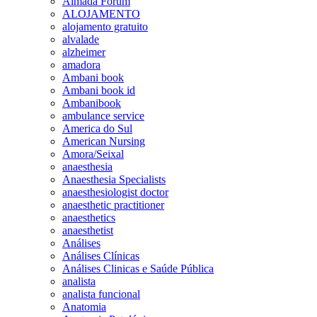
Almada Forum
ALOJAMENTO
alojamento gratuito
alvalade
alzheimer
amadora
Ambani book
Ambani book id
Ambanibook
ambulance service
America do Sul
American Nursing
Amora/Seixal
anaesthesia
Anaesthesia Specialists
anaesthesiologist doctor
anaesthetic practitioner
anaesthetics
anaesthetist
Análises
Análises Clínicas
Análises Clinicas e Saúde Pública
analista
analista funcional
Anatomia