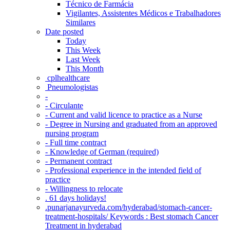
Técnico de Farmácia
Vigilantes, Assistentes Médicos e Trabalhadores
Similares
Date posted
Today
This Week
Last Week
This Month
‎ cplhealthcare‬
Pneumologistas
-
- Circulante
- Current and valid licence to practice as a Nurse
- Degree in Nursing and graduated from an approved
nursing program
- Full time contract
- Knowledge of German (required)
- Permanent contract
- Professional experience in the intended field of
practice
- Willingness to relocate
. 61 days holidays!
.punarjanayurveda.com/hyderabad/stomach-cancer-
treatment-hospitals/ Keywords : Best stomach Cancer
Treatment in hyderabad