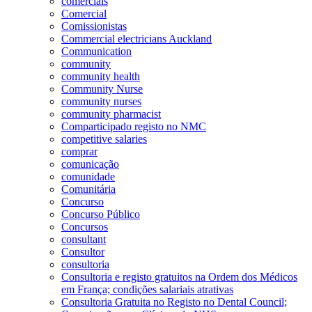
comerciais
Comercial
Comissionistas
Commercial electricians Auckland
Communication
community
community health
Community Nurse
community nurses
community pharmacist
Comparticipado registo no NMC
competitive salaries
comprar
comunicação
comunidade
Comunitária
Concurso
Concurso Público
Concursos
consultant
Consultor
consultoria
Consultoria e registo gratuitos na Ordem dos Médicos
em França; condições salariais atrativas
Consultoria Gratuita no Registo no Dental Council;