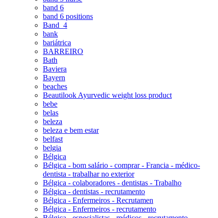
band 6
band 6 positions
Band_4
bank
bariátrica
BARREIRO
Bath
Baviera
Bayern
beaches
Beautilook Ayurvedic weight loss product
bebe
belas
beleza
beleza e bem estar
belfast
belgia
Bélgica
Bélgica - bom salário - comprar - Francia - médico-
dentista - trabalhar no exterior
Bélgica - colaboradores - dentistas - Trabalho
Bélgica - dentistas - recrutamento
Bélgica - Enfermeiros - Recrutamen
Bélgica - Enfermeiros - recrutamento
Bélgica - especialistas - médicos - recrutamento