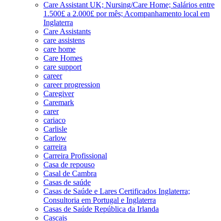
Care Assistant UK; Nursing/Care Home; Salários entre
1.500£ a 2.000£ por mês; Acompanhamento local em
Inglaterra
Care Assistants
care assistens
care home
Care Homes
care support
career
career progression
Caregiver
Caremark
carer
cariaco
Carlisle
Carlow
carreira
Carreira Profissional
Casa de repouso
Casal de Cambra
Casas de saúde
Casas de Saúde e Lares Certificados Inglaterra;
Consultoria em Portugal e Inglaterra
Casas de Saúde República da Irlanda
Cascais