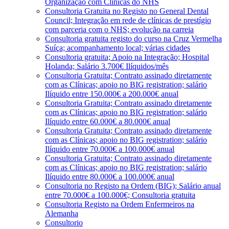
Organização com Clínicas do NHS
Consultoria Gratuita no Registo no General Dental
Council; Integração em rede de clínicas de prestígio
com parceria com o NHS; evolução na carreia
Consultoria gratuita registo do curso na Cruz Vermelha
Suíça; acompanhamento local; várias cidades
Consultoria gratuita; Apoio na Integração; Hospital
Holanda; Salário 3.700€ Ilíquidos/mês
Consultoria Gratuita; Contrato assinado diretamente
com as Clínicas; apoio no BIG registration; salário
Ilíquido entre 150.000€ a 200.000€ anual
Consultoria Gratuita; Contrato assinado diretamente
com as Clínicas; apoio no BIG registration; salário
Ilíquido entre 60.000€ a 80.000€ anual
Consultoria Gratuita; Contrato assinado diretamente
com as Clínicas; apoio no BIG registration; salário
Ilíquido entre 70.000€ a 100.000€ anual
Consultoria Gratuita; Contrato assinado diretamente
com as Clínicas; apoio no BIG registration; salário
Ilíquido entre 80.000€ a 100.000€ anual
Consultoria no Registo na Ordem (BIG); Salário anual
entre 70.000€ a 100.000€; Consultoria gratuita
Consultoria Registo na Ordem Enfermeiros na
Alemanha
Consultorio