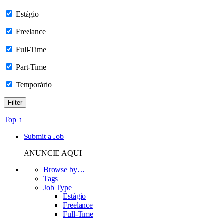
Estágio
Freelance
Full-Time
Part-Time
Temporário
Top ↑
Submit a Job
ANUNCIE AQUI
Browse by…
Tags
Job Type
Estágio
Freelance
Full-Time