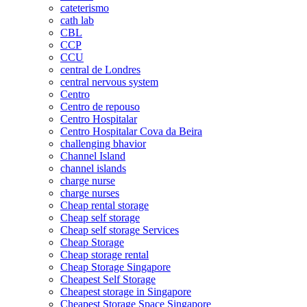
cateterismo
cath lab
CBL
CCP
CCU
central de Londres
central nervous system
Centro
Centro de repouso
Centro Hospitalar
Centro Hospitalar Cova da Beira
challenging bhavior
Channel Island
channel islands
charge nurse
charge nurses
Cheap rental storage
Cheap self storage
Cheap self storage Services
Cheap Storage
Cheap storage rental
Cheap Storage Singapore
Cheapest Self Storage
Cheapest storage in Singapore
Cheapest Storage Space Singapore