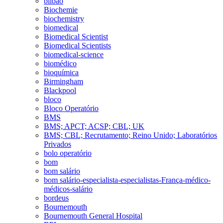
bilbao
Biochemie
biochemistry
biomedical
Biomedical Scientist
Biomedical Scientists
biomedical-science
biomédico
bioquímica
Birmingham
Blackpool
bloco
Bloco Operatório
BMS
BMS; APCT; ACSP; CBL; UK
BMS; CBL; Recrutamento; Reino Unido; Laboratórios
Privados
bolo operatório
bom
bom salário
bom salário-especialista-especialistas-França-médico-
médicos-salário
bordeus
Bournemouth
Bournemouth General Hospital