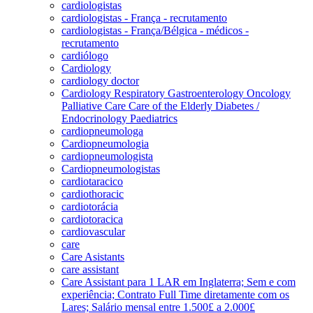
cardiologistas
cardiologistas - França - recrutamento
cardiologistas - França/Bélgica - médicos -
recrutamento
cardiólogo
Cardiology
cardiology doctor
Cardiology Respiratory Gastroenterology Oncology
Palliative Care Care of the Elderly Diabetes /
Endocrinology Paediatrics
cardiopneumologa
Cardiopneumologia
cardiopneumologista
Cardiopneumologistas
cardiotaracico
cardiothoracic
cardiotorácia
cardiotoracica
cardiovascular
care
Care Asistants
care assistant
Care Assistant para 1 LAR em Inglaterra; Sem e com
experiência; Contrato Full Time diretamente com os
Lares; Salário mensal entre 1.500£ a 2.000£