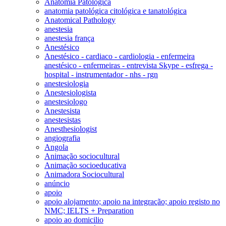
Anatomia Patológica
anatomia patológica citológica e tanatológica
Anatomical Pathology
anestesia
anestesia frança
Anestésico
Anestésico - cardiaco - cardiologia - enfermeira
anestésico - enfermeiras - entrevista Skype - esfrega -
hospital - instrumentador - nhs - rgn
anestesiologia
Anestesiologista
anestesiologo
Anestesista
anestesistas
Anesthesiologist
angiografia
Angola
Animação sociocultural
Animação socioeducativa
Animadora Sociocultural
anúncio
apoio
apoio alojamento; apoio na integração; apoio registo no
NMC; IELTS + Preparation
apoio ao domicilio