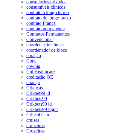
consultorios privados
consumiveis clínicos
contrato a longo termo
contrato de longo prazo
contrato França
contrato permanente
Contratos Permanentes
Convencional
coordenação clínica
coordenador de bloco
coração
Cork
cowhig
Cpl Healthcare
creditação OE
criança
Crianças
Crikbet99 id
Crikbets99
Crikbets99 id
Crikbets99 login
Critical Care
cruises
cruizeiros
Cruzeiros