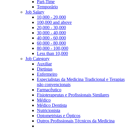
Part-Time
Temporário
Job Salary
10,000 - 20,000
100,000 and above
20,000 - 30,000
30,000 - 40,000
40,000 - 60,000
60,000 - 80,000
80,000 - 100,000
Less than 10,000
Job Category
Auxiliar
Dietistas
Enfermeiro
Especialistas da Medicina Tradicional e Terapias
não convencionais
Farmacêutico
Fisioterapeutas e Profissionais Similares
Médico
Médico Dentista
Nutricionista
Optometristas e Ópticos
Outros Profissionais Técnicos da Medicina