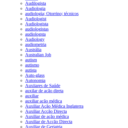
Audilogista
Audiologia
audiologia; Otorrino; técnicos
Audiologist
Audiologista
audiologistas
audiologsta
Audiology
audiometria
Austrália
Australian Job
autism
autismo
autista
Auto-glass
Autonomia
Auxiiares de Saúde
auxilar de ação direta
auxiliar
auxiliar ação médica
Auxiliar Ação Médica Inglaterra
Auxiliar Acção Directa
Auxiliar de ação médica
Auxiliar de Acção Directa
Auxiliar de Geriatria