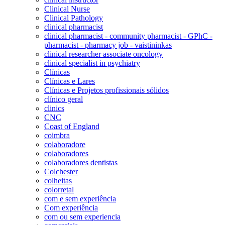
Clinical Nurse
Clinical Pathology
clinical pharmacist
clinical pharmacist - community pharmacist - GPhC -
pharmacist - pharmacy job - vaistininkas
clinical researcher associate oncology
clinical specialist in psychiatry
Clínicas
Clínicas e Lares
Clínicas e Projetos profissionais sólidos
clínico geral
clinics
CNC
Coast of England
coimbra
colaboradore
colaboradores
colaboradores dentistas
Colchester
colheitas
colorretal
com e sem experiência
Com experiência
com ou sem experiencia