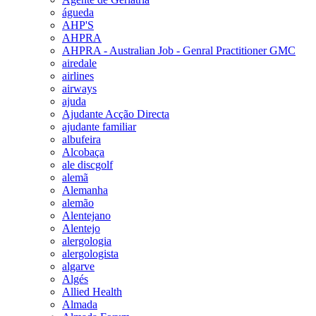
águeda
AHP'S
AHPRA
AHPRA - Australian Job - Genral Practitioner GMC
airedale
airlines
airways
ajuda
Ajudante Acção Directa
ajudante familiar
albufeira
Alcobaça
ale discgolf
alemã
Alemanha
alemão
Alentejano
Alentejo
alergologia
alergologista
algarve
Algés
Allied Health
Almada