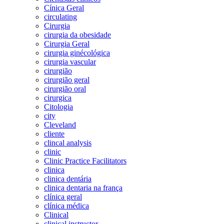
Cínica Geral
circulating
Cirurgia
cirurgia da obesidade
Cirurgia Geral
cirurgia ginécológica
cirurgia vascular
cirurgião
cirurgião geral
cirurgião oral
cirurgica
Citologia
city
Cleveland
cliente
clincal analysis
clinic
Clinic Practice Facilitators
clinica
clinica dentária
clinica dentaria na frança
clínica geral
clínica médica
Clinical
clinical instructor