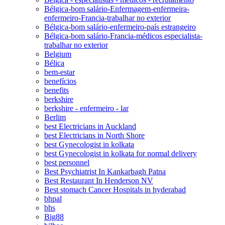
Bélgica-bom salário-Enfermagem-enfermeira-
enfermeiro-Francia-trabalhar no exterior
Bélgica-bom salário-enfermeiro-país estrangeiro
Bélgica-bom salário-Francia-médicos especialista-
trabalhar no exterior
Belgium
Bélica
bem-estar
benefícios
benefits
berkshire
berkshire - enfermeiro - lar
Berlim
best Electricians in Auckland
best Electricians in North Shore
best Gynecologist in kolkata
best Gynecologist in kolkata for normal delivery
best personnel
Best Psychiatrist In Kankarbagh Patna
Best Restaurant In Henderson NV
Best stomach Cancer Hospitals in hyderabad
bhpal
bhs
Big88