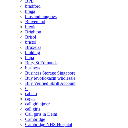
BPL
bradford
braga
bras and lingeries
Bravemind
brexit
Brighton
Brisol
bristol
Bruxelas
building
bupa
Bury St.Edmunds
business
Business Storage Singapore
Buy levofloxacin wholesale
Buy Verified Skrill Account
C
cabelo
cagas
call girl ajmer
call girls
Call girls in Delhi
Cambridge
Cambridge NHS Hospital