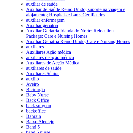
auxiliar de saúde
Auxiliar de Saúde Reino Unido; suporte na viagem e
alojamento; Hospitais e Lares Certificados
auxiliar enfermagem
Auxiliar geriatria
Auxiliar Geriatria Irlanda do Norte; Relocation
Package; Care e Nursing Homes
Auxiliar Geriatria Reino Unido; Care e Nursing Homes
auxiliares
Auxiliares Ação médica
auxiliares de ação médica
Auxiliares de Acção Médica
auxiliares de saúde
Auxiliares Sénior
auxilio
Aveiro
B cirurgia
Baby Nurse
Back Office
back surgeon
backoffice
Bahrain
Baixo Alentejo
Band 5
band 5 nurse