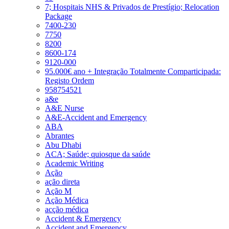
7; Hospitais NHS & Privados de Prestígio; Relocation
Package
7400-230
7750
8200
8600-174
9120-000
95.000€ ano + Integração Totalmente Comparticipada:
Registo Ordem
958754521
a&e
A&E Nurse
A&E-Accident and Emergency
ABA
Abrantes
Abu Dhabi
ACA; Saúde; quiosque da saúde
Academic Writing
Ação
ação direta
Ação M
Ação Médica
acção médica
Accident & Emergency
Accident and Emergency