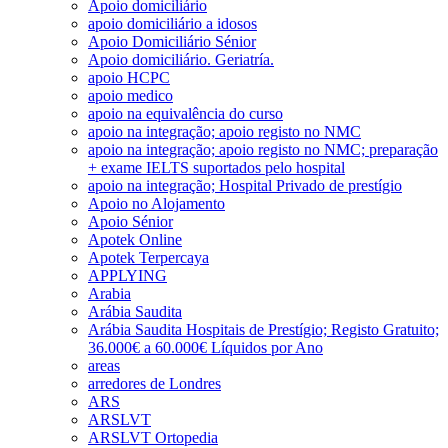
Apoio domiciliário
apoio domiciliário a idosos
Apoio Domiciliário Sénior
Apoio domiciliário. Geriatría.
apoio HCPC
apoio medico
apoio na equivalência do curso
apoio na integração; apoio registo no NMC
apoio na integração; apoio registo no NMC; preparação
+ exame IELTS suportados pelo hospital
apoio na integração; Hospital Privado de prestígio
Apoio no Alojamento
Apoio Sénior
Apotek Online
Apotek Terpercaya
APPLYING
Arabia
Arábia Saudita
Arábia Saudita Hospitais de Prestígio; Registo Gratuito;
36.000€ a 60.000€ Líquidos por Ano
areas
arredores de Londres
ARS
ARSLVT
ARSLVT Ortopedia