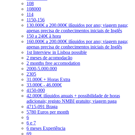
108
108000
114
1150-156
130.000€ a 200.000€ ilíquidos por ano; viagem paga;
apenas precisa de conhecimentos iniciais de Inglês
150 a 240€ à hora
160.000€ a 200.000€ ilíquidos por ano; viagem paga;
apenas precisa de conhecimentos iniciais de Inglês
1st Interview in Lisboa possible
2 meses de acomodação
2 months free accomodation
2000-5.000.000
2305
31.000€ + Horas Extra
33.000€ - 46.000€
4150-000
42.000€ ilíquidos anuais + possibilidade de horas
adicionais; registo NMBI gratuito; viagem paga
4715-091 Braga
5780 Euros per month
6
6 e 7
6 meses Experiência
69