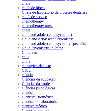
chefe
chefe de bloco
Chefe de laboratório de próteses dentárias
chefe de serviço
chemotherapy
chemotherapy nurse
chest
child and adolescent psychiatrist
Child and Adolescent Psychiatry
child and adolescent psychiatry specialist
Child Psychiatrist In Patna
Childreen
chile
china
chirurgien-dentiste
CICU
ciência
Ciências da educação
Ciências da saúde
Ciências psicológicas
cientista
Cientista Biomédica
cientista do laboratório
cientista médico
Cientistas clínicos