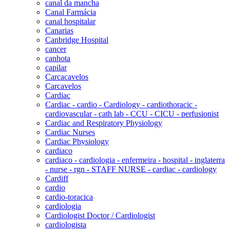
canal da mancha
Canal Farmácia
canal hospitalar
Canarias
Canbridge Hospital
cancer
canhota
capilar
Carcacavelos
Carcavelos
Cardiac
Cardiac - cardio - Cardiology - cardiothoracic -
cardiovascular - cath lab - CCU - CICU - perfusionist
Cardiac and Respiratory Physiology
Cardiac Nurses
Cardiac Physiology
cardiaco
cardiaco - cardiologia - enfermeira - hospital - inglaterra
- nurse - rgn - STAFF NURSE - cardiac - cardiology
Cardiff
cardio
cardio-toracica
cardiologia
Cardiologist Doctor / Cardiologist
cardiologista