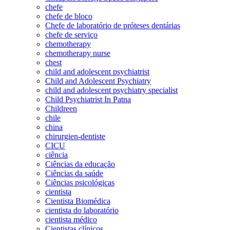
chefe
chefe de bloco
Chefe de laboratório de próteses dentárias
chefe de serviço
chemotherapy
chemotherapy nurse
chest
child and adolescent psychiatrist
Child and Adolescent Psychiatry
child and adolescent psychiatry specialist
Child Psychiatrist In Patna
Childreen
chile
china
chirurgien-dentiste
CICU
ciência
Ciências da educação
Ciências da saúde
Ciências psicológicas
cientista
Cientista Biomédica
cientista do laboratório
cientista médico
Cientistas clínicos