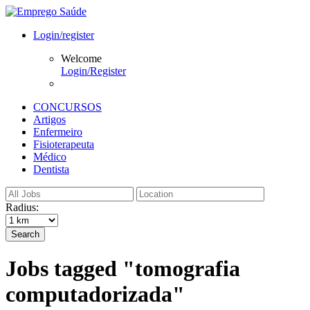
Login/register
Welcome
Login/Register
CONCURSOS
Artigos
Enfermeiro
Fisioterapeuta
Médico
Dentista
Radius:
Search
Jobs tagged "tomografia
computadorizada"