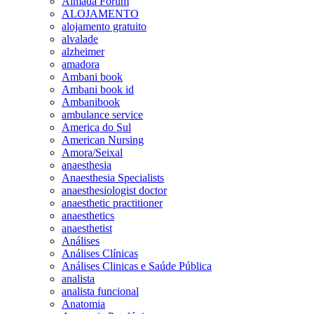
Almada Forum
ALOJAMENTO
alojamento gratuito
alvalade
alzheimer
amadora
Ambani book
Ambani book id
Ambanibook
ambulance service
America do Sul
American Nursing
Amora/Seixal
anaesthesia
Anaesthesia Specialists
anaesthesiologist doctor
anaesthetic practitioner
anaesthetics
anaesthetist
Análises
Análises Clínicas
Análises Clinicas e Saúde Pública
analista
analista funcional
Anatomia