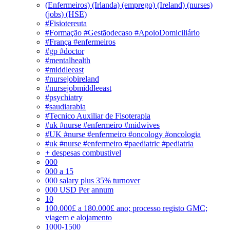
(Enfermeiros) (Irlanda) (emprego) (Ireland) (nurses)
(jobs) (HSE)
#Fisiotereuta
#Formação #Gestãodecaso #ApoioDomiciliário
#França #enfermeiros
#gp #doctor
#mentalhealth
#middleeast
#nursejobireland
#nursejobmiddleeast
#psychiatry
#saudiarabia
#Tecnico Auxiliar de Fisoterapia
#uk #nurse #enfermeiro #midwives
#UK #nurse #enfermeiro #oncology #oncologia
#uk #nurse #enfermeiro #paediatric #pediatria
+ despesas combustivel
000
000 a 15
000 salary plus 35% turnover
000 USD Per annum
10
100.000£ a 180.000£ ano; processo registo GMC;
viagem e alojamento
1000-1500