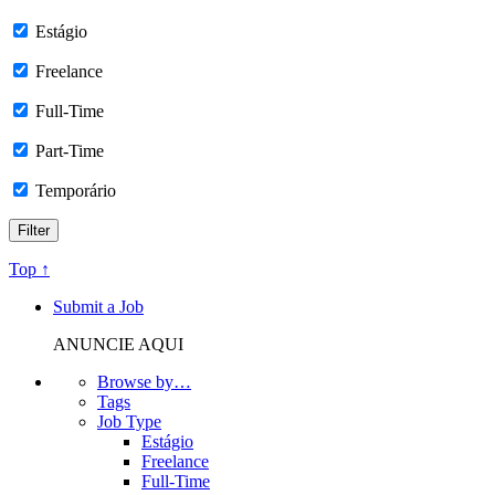
Estágio
Freelance
Full-Time
Part-Time
Temporário
Top ↑
Submit a Job
ANUNCIE AQUI
Browse by…
Tags
Job Type
Estágio
Freelance
Full-Time