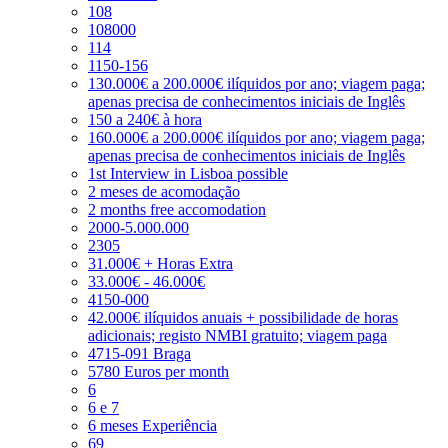
108
108000
114
1150-156
130.000€ a 200.000€ ilíquidos por ano; viagem paga;
apenas precisa de conhecimentos iniciais de Inglês
150 a 240€ à hora
160.000€ a 200.000€ ilíquidos por ano; viagem paga;
apenas precisa de conhecimentos iniciais de Inglês
1st Interview in Lisboa possible
2 meses de acomodação
2 months free accomodation
2000-5.000.000
2305
31.000€ + Horas Extra
33.000€ - 46.000€
4150-000
42.000€ ilíquidos anuais + possibilidade de horas
adicionais; registo NMBI gratuito; viagem paga
4715-091 Braga
5780 Euros per month
6
6 e 7
6 meses Experiência
69