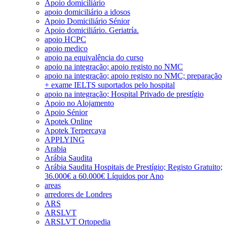
Apoio domiciliário
apoio domiciliário a idosos
Apoio Domiciliário Sénior
Apoio domiciliário. Geriatría.
apoio HCPC
apoio medico
apoio na equivalência do curso
apoio na integração; apoio registo no NMC
apoio na integração; apoio registo no NMC; preparação
+ exame IELTS suportados pelo hospital
apoio na integração; Hospital Privado de prestígio
Apoio no Alojamento
Apoio Sénior
Apotek Online
Apotek Terpercaya
APPLYING
Arabia
Arábia Saudita
Arábia Saudita Hospitais de Prestígio; Registo Gratuito;
36.000€ a 60.000€ Líquidos por Ano
areas
arredores de Londres
ARS
ARSLVT
ARSLVT Ortopedia