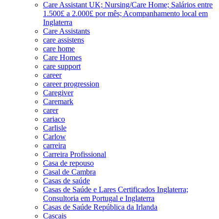
Care Assistant UK; Nursing/Care Home; Salários entre
1.500£ a 2.000£ por mês; Acompanhamento local em
Inglaterra
Care Assistants
care assistens
care home
Care Homes
care support
career
career progression
Caregiver
Caremark
carer
cariaco
Carlisle
Carlow
carreira
Carreira Profissional
Casa de repouso
Casal de Cambra
Casas de saúde
Casas de Saúde e Lares Certificados Inglaterra;
Consultoria em Portugal e Inglaterra
Casas de Saúde República da Irlanda
Cascais