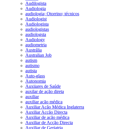
Audilogista
Audiologia
audiologia; Otorrino; técnicos
Audiologist
Audiologista
audiologistas
audiologsta
Audiology
audiometria
Austrália
Australian Job
autism
autismo
autista
Auto-glass
Autonomia
Auxiiares de Saúde
auxilar de ação direta
auxiliar
auxiliar ação médica
Auxiliar Ação Médica Inglaterra
Auxiliar Acção Directa
Auxiliar de ação médica
Auxiliar de Acção Directa
Auxiliar de Geriatria