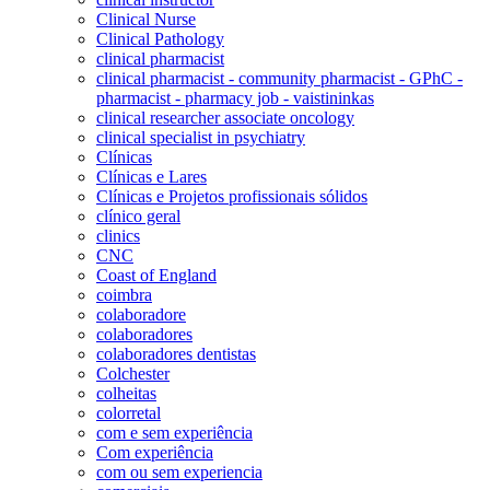
Clinical Nurse
Clinical Pathology
clinical pharmacist
clinical pharmacist - community pharmacist - GPhC -
pharmacist - pharmacy job - vaistininkas
clinical researcher associate oncology
clinical specialist in psychiatry
Clínicas
Clínicas e Lares
Clínicas e Projetos profissionais sólidos
clínico geral
clinics
CNC
Coast of England
coimbra
colaboradore
colaboradores
colaboradores dentistas
Colchester
colheitas
colorretal
com e sem experiência
Com experiência
com ou sem experiencia