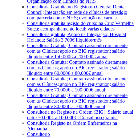
Organização com Clínicas do NHS
Consultoria Gratuita no Registo no General Dental
Council; Integração em rede de clínicas de prestígio
com parceria com o NHS; evolução na carreia
Consultoria gratuita registo do curso na Cruz Vermelha
Suíça; acompanhamento local; várias cidades
Consultoria gratuita; Apoio na Integração; Hospital
Holanda; Salário 3.700€ Ilíquidos/mês
Consultoria Gratuita; Contrato assinado diretamente
com as Clínicas; apoio no BIG registration; salário
Ilíquido entre 150.000€ a 200.000€ anual
Consultoria Gratuita; Contrato assinado diretamente
com as Clínicas; apoio no BIG registration; salário
Ilíquido entre 60.000€ a 80.000€ anual
Consultoria Gratuita; Contrato assinado diretamente
com as Clínicas; apoio no BIG registration; salário
Ilíquido entre 70.000€ a 100.000€ anual
Consultoria Gratuita; Contrato assinado diretamente
com as Clínicas; apoio no BIG registration; salário
Ilíquido entre 80.000€ a 100.000€ anual
Consultoria no Registo na Ordem (BIG); Salário anual
entre 70.000€ a 100.000€; Consultoria gratuita
Consultoria Registo na Ordem Enfermeiros na
Alemanha
Consultorio