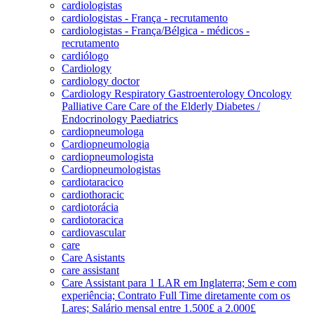
cardiologistas
cardiologistas - França - recrutamento
cardiologistas - França/Bélgica - médicos -
recrutamento
cardiólogo
Cardiology
cardiology doctor
Cardiology Respiratory Gastroenterology Oncology
Palliative Care Care of the Elderly Diabetes /
Endocrinology Paediatrics
cardiopneumologa
Cardiopneumologia
cardiopneumologista
Cardiopneumologistas
cardiotaracico
cardiothoracic
cardiotorácia
cardiotoracica
cardiovascular
care
Care Asistants
care assistant
Care Assistant para 1 LAR em Inglaterra; Sem e com
experiência; Contrato Full Time diretamente com os
Lares; Salário mensal entre 1.500£ a 2.000£