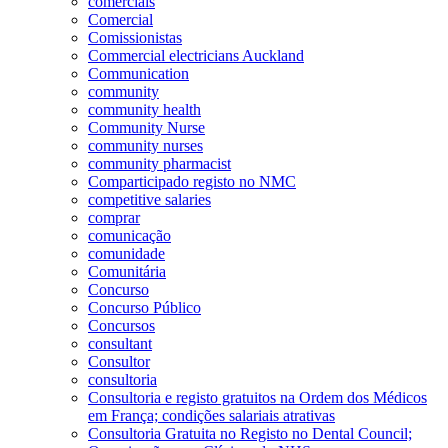
comerciais
Comercial
Comissionistas
Commercial electricians Auckland
Communication
community
community health
Community Nurse
community nurses
community pharmacist
Comparticipado registo no NMC
competitive salaries
comprar
comunicação
comunidade
Comunitária
Concurso
Concurso Público
Concursos
consultant
Consultor
consultoria
Consultoria e registo gratuitos na Ordem dos Médicos
em França; condições salariais atrativas
Consultoria Gratuita no Registo no Dental Council;