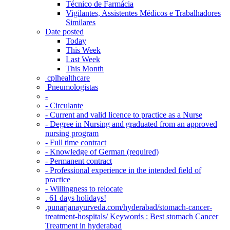
Técnico de Farmácia
Vigilantes, Assistentes Médicos e Trabalhadores
Similares
Date posted
Today
This Week
Last Week
This Month
‎ cplhealthcare‬
Pneumologistas
-
- Circulante
- Current and valid licence to practice as a Nurse
- Degree in Nursing and graduated from an approved
nursing program
- Full time contract
- Knowledge of German (required)
- Permanent contract
- Professional experience in the intended field of
practice
- Willingness to relocate
. 61 days holidays!
.punarjanayurveda.com/hyderabad/stomach-cancer-
treatment-hospitals/ Keywords : Best stomach Cancer
Treatment in hyderabad