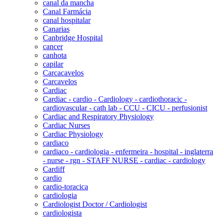
canal da mancha
Canal Farmácia
canal hospitalar
Canarias
Canbridge Hospital
cancer
canhota
capilar
Carcacavelos
Carcavelos
Cardiac
Cardiac - cardio - Cardiology - cardiothoracic -
cardiovascular - cath lab - CCU - CICU - perfusionist
Cardiac and Respiratory Physiology
Cardiac Nurses
Cardiac Physiology
cardiaco
cardiaco - cardiologia - enfermeira - hospital - inglaterra
- nurse - rgn - STAFF NURSE - cardiac - cardiology
Cardiff
cardio
cardio-toracica
cardiologia
Cardiologist Doctor / Cardiologist
cardiologista