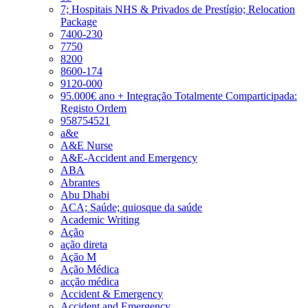
7; Hospitais NHS & Privados de Prestígio; Relocation
Package
7400-230
7750
8200
8600-174
9120-000
95.000€ ano + Integração Totalmente Comparticipada:
Registo Ordem
958754521
a&e
A&E Nurse
A&E-Accident and Emergency
ABA
Abrantes
Abu Dhabi
ACA; Saúde; quiosque da saúde
Academic Writing
Ação
ação direta
Ação M
Ação Médica
acção médica
Accident & Emergency
Accident and Emergency