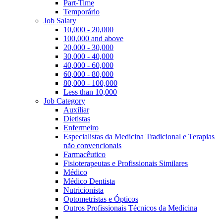
Part-Time
Temporário
Job Salary
10,000 - 20,000
100,000 and above
20,000 - 30,000
30,000 - 40,000
40,000 - 60,000
60,000 - 80,000
80,000 - 100,000
Less than 10,000
Job Category
Auxiliar
Dietistas
Enfermeiro
Especialistas da Medicina Tradicional e Terapias
não convencionais
Farmacêutico
Fisioterapeutas e Profissionais Similares
Médico
Médico Dentista
Nutricionista
Optometristas e Ópticos
Outros Profissionais Técnicos da Medicina