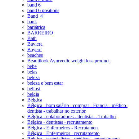
band 6
band 6 positions
Band_4
bank
bariátrica
BARREIRO
Bath
Baviera
Bayern
beaches
Beautilook Ayurvedic weight loss product
bebe
belas
beleza
beleza e bem estar
belfast
belgia
Bélgica
Bélgica - bom salário - comprar - Francia - médico-
dentista - trabalhar no exterior
Bélgica - colaboradores - dentistas - Trabalho
Bélgica - dentistas - recrutamento
Bélgica - Enfermeiros - Recrutamen
Bélgica - Enfermeiros - recrutamento
Bélgica - especialistas - médicos - recrutamento