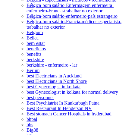
Bélgica-bom salário-Enfermagem-enfermeira-
enfermeiro-Francia-trabalhar no exterior
Bélgica-bom salário-enfermeiro-país estrangeiro
Bélgica-bom salário-Francia-médicos especialista-
trabalhar no exterior
Belgium
Bélica
bem-estar
benefícios
benefits
berkshire
berkshire - enfermeiro - lar
Berlim
best Electricians in Auckland
best Electricians in North Shore
best Gynecologist in kolkata
best Gynecologist in kolkata for normal delivery
best personnel
Best Psychiatrist In Kankarbagh Patna
Best Restaurant In Henderson NV
Best stomach Cancer Hospitals in hyderabad
bhpal
bhs
Big88