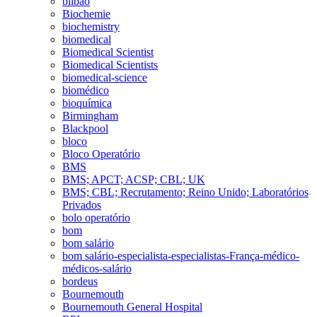
bilbao
Biochemie
biochemistry
biomedical
Biomedical Scientist
Biomedical Scientists
biomedical-science
biomédico
bioquímica
Birmingham
Blackpool
bloco
Bloco Operatório
BMS
BMS; APCT; ACSP; CBL; UK
BMS; CBL; Recrutamento; Reino Unido; Laboratórios
Privados
bolo operatório
bom
bom salário
bom salário-especialista-especialistas-França-médico-
médicos-salário
bordeus
Bournemouth
Bournemouth General Hospital