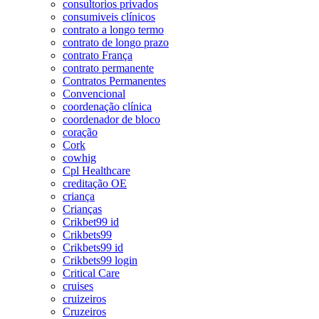
consultorios privados
consumiveis clínicos
contrato a longo termo
contrato de longo prazo
contrato França
contrato permanente
Contratos Permanentes
Convencional
coordenação clínica
coordenador de bloco
coração
Cork
cowhig
Cpl Healthcare
creditação OE
criança
Crianças
Crikbet99 id
Crikbets99
Crikbets99 id
Crikbets99 login
Critical Care
cruises
cruizeiros
Cruzeiros