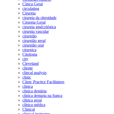
Cínica Geral
circulating
Cirurgia
cirurgia da obesidade
Cirurgia Geral
cirurgia ginécológica
cirurgia vascular
cirurgião
cirurgião geral
cirurgião oral
cirurgica
Citologia
city
Cleveland
cliente
clincal analysis
clinic
Clinic Practice Facilitators
clinica
clinica dentária
clinica dentaria na frança
clínica geral
clínica médica
Clinical
clinical instructor