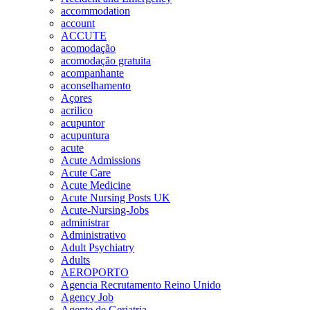
accommodation
account
ACCUTE
acomodação
acomodação gratuita
acompanhante
aconselhamento
Açores
acrilico
acupuntor
acupuntura
acute
Acute Admissions
Acute Care
Acute Medicine
Acute Nursing Posts UK
Acute-Nursing-Jobs
administrar
Administrativo
Adult Psychiatry
Adults
AEROPORTO
Agencia Recrutamento Reino Unido
Agency Job
Agente de Geriatria