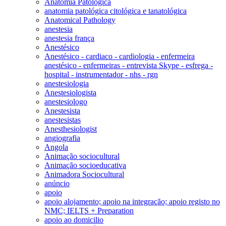
Anatomia Patológica
anatomia patológica citológica e tanatológica
Anatomical Pathology
anestesia
anestesia frança
Anestésico
Anestésico - cardiaco - cardiologia - enfermeira
anestésico - enfermeiras - entrevista Skype - esfrega -
hospital - instrumentador - nhs - rgn
anestesiologia
Anestesiologista
anestesiologo
Anestesista
anestesistas
Anesthesiologist
angiografia
Angola
Animação sociocultural
Animação socioeducativa
Animadora Sociocultural
anúncio
apoio
apoio alojamento; apoio na integração; apoio registo no
NMC; IELTS + Preparation
apoio ao domicilio