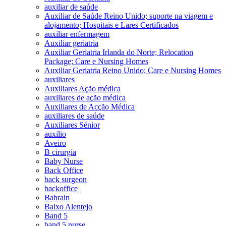
auxiliar de saúde
Auxiliar de Saúde Reino Unido; suporte na viagem e
alojamento; Hospitais e Lares Certificados
auxiliar enfermagem
Auxiliar geriatria
Auxiliar Geriatria Irlanda do Norte; Relocation
Package; Care e Nursing Homes
Auxiliar Geriatria Reino Unido; Care e Nursing Homes
auxiliares
Auxiliares Ação médica
auxiliares de ação médica
Auxiliares de Acção Médica
auxiliares de saúde
Auxiliares Sénior
auxilio
Aveiro
B cirurgia
Baby Nurse
Back Office
back surgeon
backoffice
Bahrain
Baixo Alentejo
Band 5
band 5 nurse