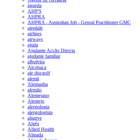
águeda
AHP'S
AHPRA
AHPRA - Australian Job - Genral Practitioner GMC
airedale
airlines
airways
ajuda
Ajudante Acção Directa
ajudante familiar
albufeira
Alcobaça
ale discgolf
alemã
Alemanha
alemão
Alentejano
Alentejo
alergologia
alergologista
algarve
Algés
Allied Health
Almada