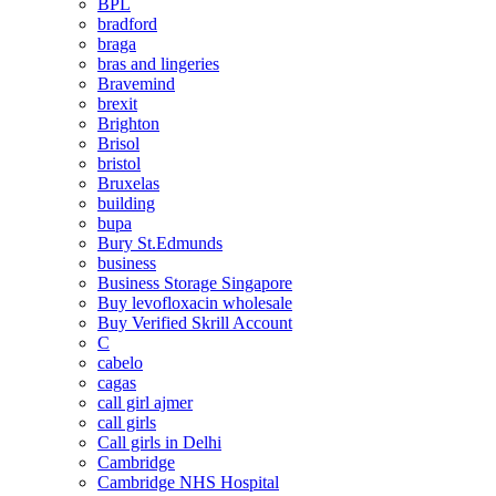
BPL
bradford
braga
bras and lingeries
Bravemind
brexit
Brighton
Brisol
bristol
Bruxelas
building
bupa
Bury St.Edmunds
business
Business Storage Singapore
Buy levofloxacin wholesale
Buy Verified Skrill Account
C
cabelo
cagas
call girl ajmer
call girls
Call girls in Delhi
Cambridge
Cambridge NHS Hospital