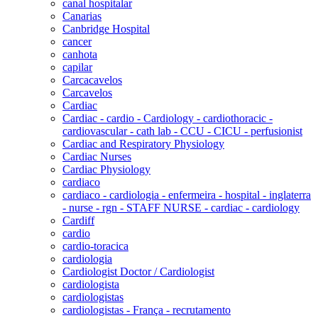
canal hospitalar
Canarias
Canbridge Hospital
cancer
canhota
capilar
Carcacavelos
Carcavelos
Cardiac
Cardiac - cardio - Cardiology - cardiothoracic -
cardiovascular - cath lab - CCU - CICU - perfusionist
Cardiac and Respiratory Physiology
Cardiac Nurses
Cardiac Physiology
cardiaco
cardiaco - cardiologia - enfermeira - hospital - inglaterra
- nurse - rgn - STAFF NURSE - cardiac - cardiology
Cardiff
cardio
cardio-toracica
cardiologia
Cardiologist Doctor / Cardiologist
cardiologista
cardiologistas
cardiologistas - França - recrutamento