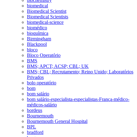
biochemistry
biomedical
Biomedical Scientist
Biomedical Scientists
biomedical-science
biomédico
bioquímica
Birmingham
Blackpool
bloco
Bloco Operatório
BMS
BMS; APCT; ACSP; CBL; UK
BMS; CBL; Recrutamento; Reino Unido; Laboratórios
Privados
bolo operatório
bom
bom salário
bom salário-especialista-especialistas-França-médico-
médicos-salário
bordeus
Bournemouth
Bournemouth General Hospital
BPL
bradford