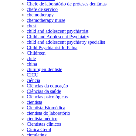
Chefe de laboratório de próteses dentárias
chefe de serviço
chemotherapy
chemotherapy nurse
chest
child and adolescent psychiatrist
Child and Adolescent Psychiatry
child and adolescent psychiatry specialist
Child Psychiatrist In Patna
Childreen
chile
china
chirurgien-dentiste
CICU
ciência
Ciências da educação
Ciências da saúde
Ciências psicológicas
cientista
Cientista Biomédica
cientista do laboratório
cientista médico
Cientistas clínicos
Cínica Geral
circulating