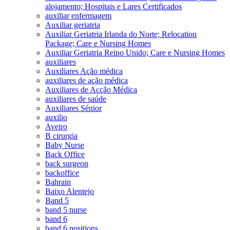
alojamento; Hospitais e Lares Certificados
auxiliar enfermagem
Auxiliar geriatria
Auxiliar Geriatria Irlanda do Norte; Relocation
Package; Care e Nursing Homes
Auxiliar Geriatria Reino Unido; Care e Nursing Homes
auxiliares
Auxiliares Ação médica
auxiliares de ação médica
Auxiliares de Acção Médica
auxiliares de saúde
Auxiliares Sénior
auxilio
Aveiro
B cirurgia
Baby Nurse
Back Office
back surgeon
backoffice
Bahrain
Baixo Alentejo
Band 5
band 5 nurse
band 6
band 6 positions