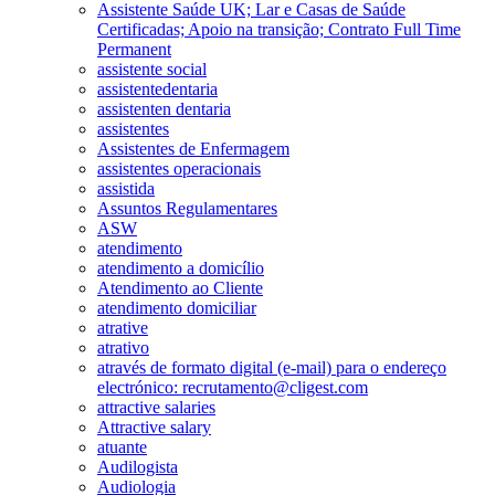
Assistente Saúde UK; Lar e Casas de Saúde
Certificadas; Apoio na transição; Contrato Full Time
Permanent
assistente social
assistentedentaria
assistenten dentaria
assistentes
Assistentes de Enfermagem
assistentes operacionais
assistida
Assuntos Regulamentares
ASW
atendimento
atendimento a domicílio
Atendimento ao Cliente
atendimento domiciliar
atrative
atrativo
através de formato digital (e-mail) para o endereço
electrónico: recrutamento@cligest.com
attractive salaries
Attractive salary
atuante
Audilogista
Audiologia