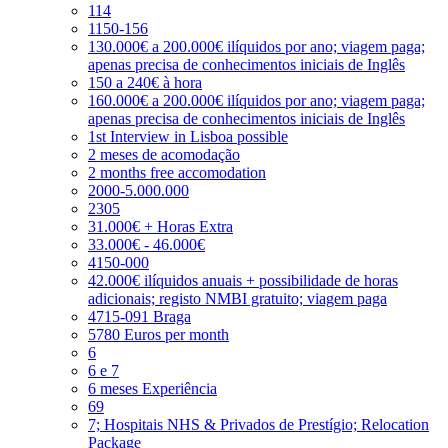
114
1150-156
130.000€ a 200.000€ ilíquidos por ano; viagem paga;
apenas precisa de conhecimentos iniciais de Inglês
150 a 240€ à hora
160.000€ a 200.000€ ilíquidos por ano; viagem paga;
apenas precisa de conhecimentos iniciais de Inglês
1st Interview in Lisboa possible
2 meses de acomodação
2 months free accomodation
2000-5.000.000
2305
31.000€ + Horas Extra
33.000€ - 46.000€
4150-000
42.000€ ilíquidos anuais + possibilidade de horas
adicionais; registo NMBI gratuito; viagem paga
4715-091 Braga
5780 Euros per month
6
6 e 7
6 meses Experiência
69
7; Hospitais NHS & Privados de Prestígio; Relocation
Package