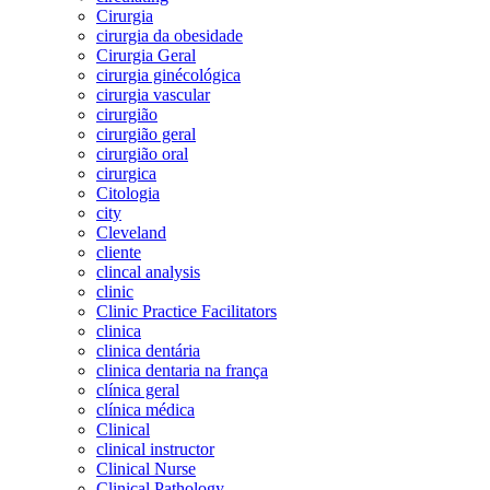
Cirurgia
cirurgia da obesidade
Cirurgia Geral
cirurgia ginécológica
cirurgia vascular
cirurgião
cirurgião geral
cirurgião oral
cirurgica
Citologia
city
Cleveland
cliente
clincal analysis
clinic
Clinic Practice Facilitators
clinica
clinica dentária
clinica dentaria na frança
clínica geral
clínica médica
Clinical
clinical instructor
Clinical Nurse
Clinical Pathology