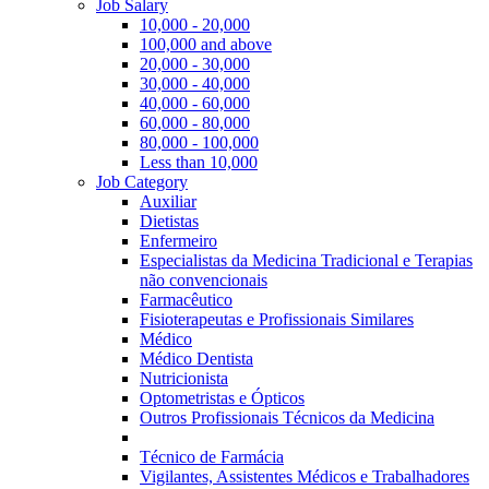
Job Salary
10,000 - 20,000
100,000 and above
20,000 - 30,000
30,000 - 40,000
40,000 - 60,000
60,000 - 80,000
80,000 - 100,000
Less than 10,000
Job Category
Auxiliar
Dietistas
Enfermeiro
Especialistas da Medicina Tradicional e Terapias
não convencionais
Farmacêutico
Fisioterapeutas e Profissionais Similares
Médico
Médico Dentista
Nutricionista
Optometristas e Ópticos
Outros Profissionais Técnicos da Medicina
Técnico de Farmácia
Vigilantes, Assistentes Médicos e Trabalhadores