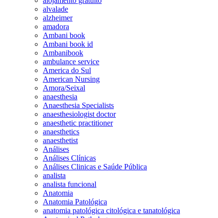
alojamento gratuito
alvalade
alzheimer
amadora
Ambani book
Ambani book id
Ambanibook
ambulance service
America do Sul
American Nursing
Amora/Seixal
anaesthesia
Anaesthesia Specialists
anaesthesiologist doctor
anaesthetic practitioner
anaesthetics
anaesthetist
Análises
Análises Clínicas
Análises Clinicas e Saúde Pública
analista
analista funcional
Anatomia
Anatomia Patológica
anatomia patológica citológica e tanatológica