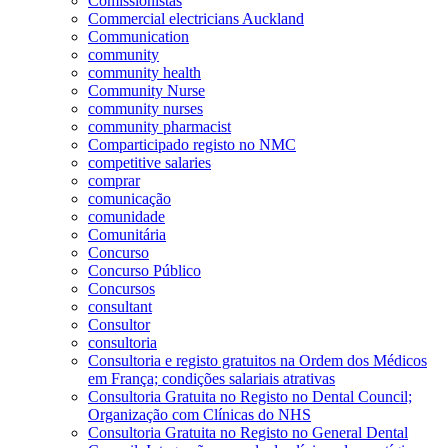
Comissionistas
Commercial electricians Auckland
Communication
community
community health
Community Nurse
community nurses
community pharmacist
Comparticipado registo no NMC
competitive salaries
comprar
comunicação
comunidade
Comunitária
Concurso
Concurso Público
Concursos
consultant
Consultor
consultoria
Consultoria e registo gratuitos na Ordem dos Médicos
em França; condições salariais atrativas
Consultoria Gratuita no Registo no Dental Council;
Organização com Clínicas do NHS
Consultoria Gratuita no Registo no General Dental