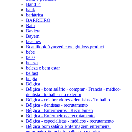
Band_4
bank
bariátrica
BARREIRO
Bath
Baviera
Bayern
beaches
Beautilook Ayurvedic weight loss product
bebe
belas
beleza
beleza e bem estar
belfast
belgia
Bélgica
Bélgica - bom salário - comprar - Francia - médico-
dentista - trabalhar no exterior
Bélgica - colaboradores - dentistas - Trabalho
Bélgica - dentistas - recrutamento
Bélgica - Enfermeiros - Recrutamen
Bélgica - Enfermeiros - recrutamento
Bélgica - especialistas - médicos - recrutamento
Bélgica-bom salário-Enfermagem-enfermeira-
enfermeiro-Francia-trabalhar no exterior