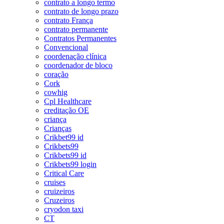
contrato a longo termo
contrato de longo prazo
contrato França
contrato permanente
Contratos Permanentes
Convencional
coordenação clínica
coordenador de bloco
coração
Cork
cowhig
Cpl Healthcare
creditação OE
criança
Crianças
Crikbet99 id
Crikbets99
Crikbets99 id
Crikbets99 login
Critical Care
cruises
cruizeiros
Cruzeiros
cryodon taxi
CT