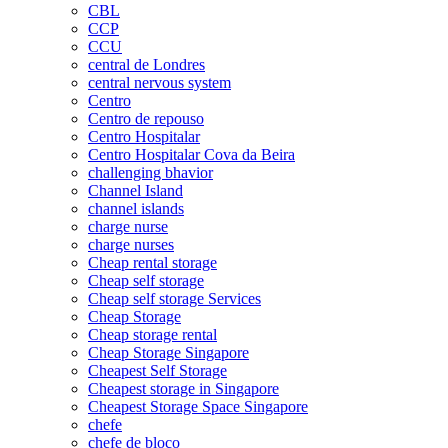
CBL
CCP
CCU
central de Londres
central nervous system
Centro
Centro de repouso
Centro Hospitalar
Centro Hospitalar Cova da Beira
challenging bhavior
Channel Island
channel islands
charge nurse
charge nurses
Cheap rental storage
Cheap self storage
Cheap self storage Services
Cheap Storage
Cheap storage rental
Cheap Storage Singapore
Cheapest Self Storage
Cheapest storage in Singapore
Cheapest Storage Space Singapore
chefe
chefe de bloco