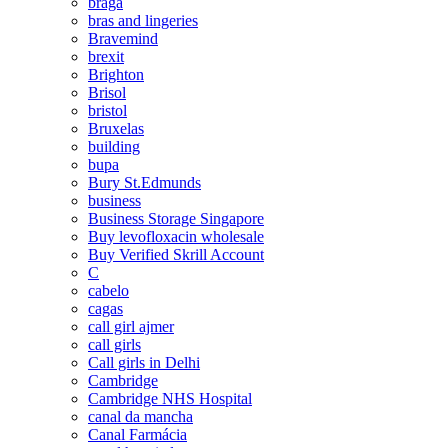
braga
bras and lingeries
Bravemind
brexit
Brighton
Brisol
bristol
Bruxelas
building
bupa
Bury St.Edmunds
business
Business Storage Singapore
Buy levofloxacin wholesale
Buy Verified Skrill Account
C
cabelo
cagas
call girl ajmer
call girls
Call girls in Delhi
Cambridge
Cambridge NHS Hospital
canal da mancha
Canal Farmácia