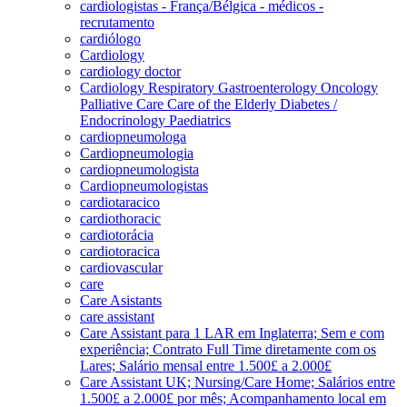
cardiologistas - França/Bélgica - médicos -
recrutamento
cardiólogo
Cardiology
cardiology doctor
Cardiology Respiratory Gastroenterology Oncology
Palliative Care Care of the Elderly Diabetes /
Endocrinology Paediatrics
cardiopneumologa
Cardiopneumologia
cardiopneumologista
Cardiopneumologistas
cardiotaracico
cardiothoracic
cardiotorácia
cardiotoracica
cardiovascular
care
Care Asistants
care assistant
Care Assistant para 1 LAR em Inglaterra; Sem e com
experiência; Contrato Full Time diretamente com os
Lares; Salário mensal entre 1.500£ a 2.000£
Care Assistant UK; Nursing/Care Home; Salários entre
1.500£ a 2.000£ por mês; Acompanhamento local em