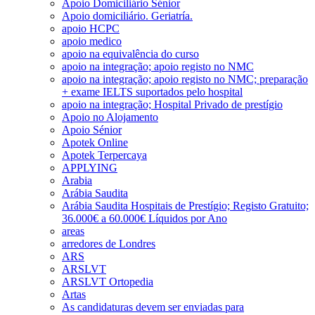
Apoio Domiciliário Sénior
Apoio domiciliário. Geriatría.
apoio HCPC
apoio medico
apoio na equivalência do curso
apoio na integração; apoio registo no NMC
apoio na integração; apoio registo no NMC; preparação
+ exame IELTS suportados pelo hospital
apoio na integração; Hospital Privado de prestígio
Apoio no Alojamento
Apoio Sénior
Apotek Online
Apotek Terpercaya
APPLYING
Arabia
Arábia Saudita
Arábia Saudita Hospitais de Prestígio; Registo Gratuito;
36.000€ a 60.000€ Líquidos por Ano
areas
arredores de Londres
ARS
ARSLVT
ARSLVT Ortopedia
Artas
As candidaturas devem ser enviadas para