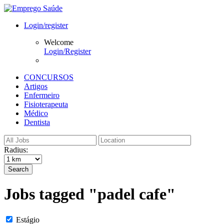
Login/register
Welcome
Login/Register
CONCURSOS
Artigos
Enfermeiro
Fisioterapeuta
Médico
Dentista
Radius:
Search
Jobs tagged "padel cafe"
Estágio