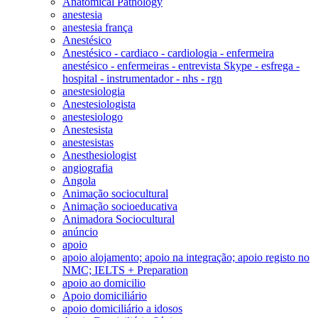
Anatomical Pathology
anestesia
anestesia frança
Anestésico
Anestésico - cardiaco - cardiologia - enfermeira
anestésico - enfermeiras - entrevista Skype - esfrega -
hospital - instrumentador - nhs - rgn
anestesiologia
Anestesiologista
anestesiologo
Anestesista
anestesistas
Anesthesiologist
angiografia
Angola
Animação sociocultural
Animação socioeducativa
Animadora Sociocultural
anúncio
apoio
apoio alojamento; apoio na integração; apoio registo no
NMC; IELTS + Preparation
apoio ao domicilio
Apoio domiciliário
apoio domiciliário a idosos