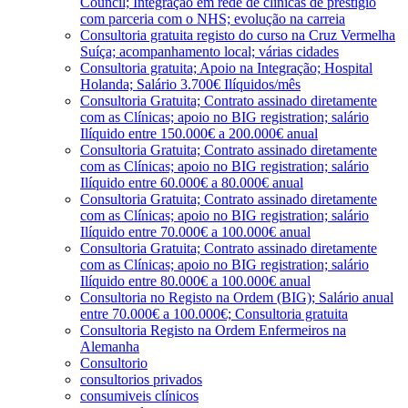
Council; Integração em rede de clínicas de prestígio
com parceria com o NHS; evolução na carreia
Consultoria gratuita registo do curso na Cruz Vermelha
Suíça; acompanhamento local; várias cidades
Consultoria gratuita; Apoio na Integração; Hospital
Holanda; Salário 3.700€ Ilíquidos/mês
Consultoria Gratuita; Contrato assinado diretamente
com as Clínicas; apoio no BIG registration; salário
Ilíquido entre 150.000€ a 200.000€ anual
Consultoria Gratuita; Contrato assinado diretamente
com as Clínicas; apoio no BIG registration; salário
Ilíquido entre 60.000€ a 80.000€ anual
Consultoria Gratuita; Contrato assinado diretamente
com as Clínicas; apoio no BIG registration; salário
Ilíquido entre 70.000€ a 100.000€ anual
Consultoria Gratuita; Contrato assinado diretamente
com as Clínicas; apoio no BIG registration; salário
Ilíquido entre 80.000€ a 100.000€ anual
Consultoria no Registo na Ordem (BIG); Salário anual
entre 70.000€ a 100.000€; Consultoria gratuita
Consultoria Registo na Ordem Enfermeiros na
Alemanha
Consultorio
consultorios privados
consumiveis clínicos