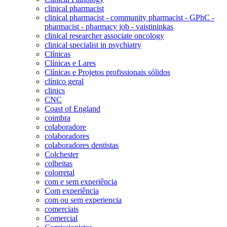
clinical pharmacist
clinical pharmacist - community pharmacist - GPhC -
pharmacist - pharmacy job - vaistininkas
clinical researcher associate oncology
clinical specialist in psychiatry
Clínicas
Clínicas e Lares
Clínicas e Projetos profissionais sólidos
clínico geral
clinics
CNC
Coast of England
coimbra
colaboradore
colaboradores
colaboradores dentistas
Colchester
colheitas
colorretal
com e sem experiência
Com experiência
com ou sem experiencia
comerciais
Comercial