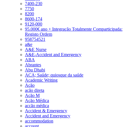
7400-230
7750
8200
8600-174
9120-000
95.000€ ano + Integração Totalmente Comparticipada:
Registo Ordem
958754521
a&e
A&E Nurse
A&E-Accident and Emergency
ABA
Abrantes
Abu Dhabi
ACA; Saúde; quiosque da saúde
Academic Writing
Ação
ação direta
Ação M
Ação Médica
acção médica
Accident & Emergency
Accident and Emergency
accommodation
account