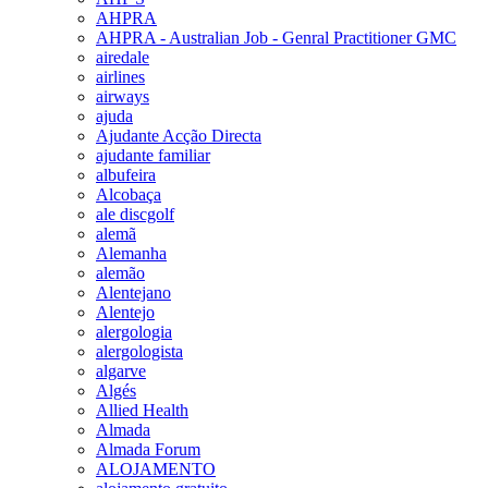
AHPRA
AHPRA - Australian Job - Genral Practitioner GMC
airedale
airlines
airways
ajuda
Ajudante Acção Directa
ajudante familiar
albufeira
Alcobaça
ale discgolf
alemã
Alemanha
alemão
Alentejano
Alentejo
alergologia
alergologista
algarve
Algés
Allied Health
Almada
Almada Forum
ALOJAMENTO