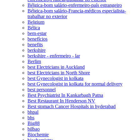
Bélgica-bom salário-enfermeiro-país estrangeiro
Bélgica-bom salário-Francia-médicos especialista-
trabalhar no exterior
Belgium
Bélica
bem-estar
benefícios
benefits
berkshire
berkshire - enfermeiro - lar
Berlim
best Electricians in Auckland
best Electricians in North Shore
best Gynecologist in kolkata
best Gynecologist in kolkata for normal delivery
best personnel
Best Psychiatrist In Kankarbagh Patna
Best Restaurant In Henderson NV
Best stomach Cancer Hospitals in hyderabad
bhpal
bhs
Big88
bilbao
Biochemie