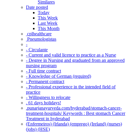
Similares
Date posted
Today
This Week
Last Week
This Month
‎ cplhealthcare‬
Pneumologistas
-
- Circulante
- Current and valid licence to practice as a Nurse
- Degree in Nursing and graduated from an approved
nursing program
- Full time contract
- Knowledge of German (required)
- Permanent contract
- Professional experience in the intended field of
practice
- Willingness to relocate
. 61 days holidays!
.punarjanayurveda.com/hyderabad/stomach-cancer-
treatment-hospitals/ Keywords : Best stomach Cancer
Treatment in hyderabad
(Enfermeiros) (Irlanda) (emprego) (Ireland) (nurses)
(jobs) (HSE)