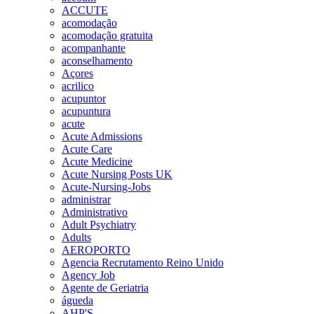
ACCUTE
acomodação
acomodação gratuita
acompanhante
aconselhamento
Açores
acrilico
acupuntor
acupuntura
acute
Acute Admissions
Acute Care
Acute Medicine
Acute Nursing Posts UK
Acute-Nursing-Jobs
administrar
Administrativo
Adult Psychiatry
Adults
AEROPORTO
Agencia Recrutamento Reino Unido
Agency Job
Agente de Geriatria
águeda
AHP'S