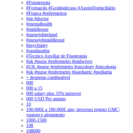
#Fisiotereuta
#Formação #Gestãodecaso #ApoioDomiciliário
#França #enfermeiros
#gp #doctor
#mentalhealth
#middleeast
#nursejobireland
#nursejobmiddleeast
#psychiatry
#saudiarabia
#Tecnico Auxiliar de Fisoterapia
#uk #nurse #enfermeiro #midwives
#UK #nurse #enfermeiro #oncology #oncologia
#uk #nurse #enfermeiro #paediatric #pediatria
+ despesas combustivel
000
000 a 15
000 salary plus 35% turnover
000 USD Per annum
10
100.000£ a 180.000£ ano; processo registo GMC;
viagem e alojamento
1000-1500
108
108000