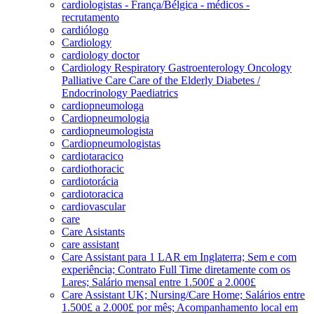
cardiologistas - França/Bélgica - médicos -
recrutamento
cardiólogo
Cardiology
cardiology doctor
Cardiology Respiratory Gastroenterology Oncology
Palliative Care Care of the Elderly Diabetes /
Endocrinology Paediatrics
cardiopneumologa
Cardiopneumologia
cardiopneumologista
Cardiopneumologistas
cardiotaracico
cardiothoracic
cardiotorácia
cardiotoracica
cardiovascular
care
Care Asistants
care assistant
Care Assistant para 1 LAR em Inglaterra; Sem e com
experiência; Contrato Full Time diretamente com os
Lares; Salário mensal entre 1.500£ a 2.000£
Care Assistant UK; Nursing/Care Home; Salários entre
1.500£ a 2.000£ por mês; Acompanhamento local em