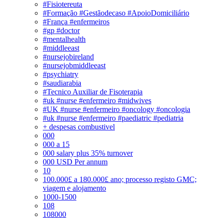
#Fisiotereuta
#Formação #Gestãodecaso #ApoioDomiciliário
#França #enfermeiros
#gp #doctor
#mentalhealth
#middleeast
#nursejobireland
#nursejobmiddleeast
#psychiatry
#saudiarabia
#Tecnico Auxiliar de Fisoterapia
#uk #nurse #enfermeiro #midwives
#UK #nurse #enfermeiro #oncology #oncologia
#uk #nurse #enfermeiro #paediatric #pediatria
+ despesas combustivel
000
000 a 15
000 salary plus 35% turnover
000 USD Per annum
10
100.000£ a 180.000£ ano; processo registo GMC;
viagem e alojamento
1000-1500
108
108000