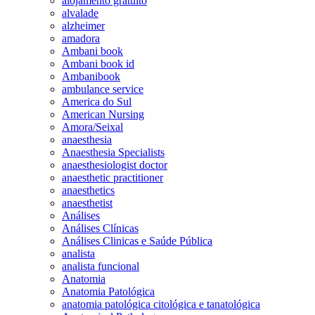
alojamento gratuito
alvalade
alzheimer
amadora
Ambani book
Ambani book id
Ambanibook
ambulance service
America do Sul
American Nursing
Amora/Seixal
anaesthesia
Anaesthesia Specialists
anaesthesiologist doctor
anaesthetic practitioner
anaesthetics
anaesthetist
Análises
Análises Clínicas
Análises Clinicas e Saúde Pública
analista
analista funcional
Anatomia
Anatomia Patológica
anatomia patológica citológica e tanatológica