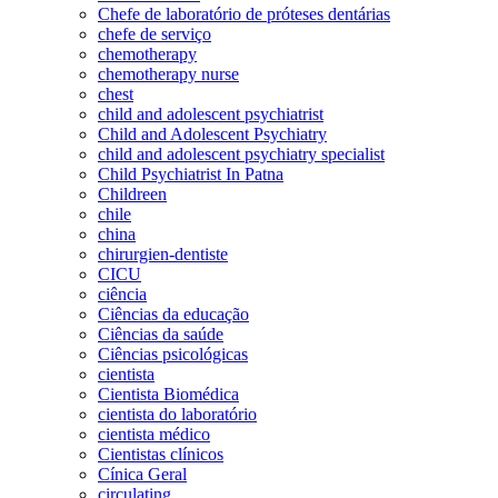
Chefe de laboratório de próteses dentárias
chefe de serviço
chemotherapy
chemotherapy nurse
chest
child and adolescent psychiatrist
Child and Adolescent Psychiatry
child and adolescent psychiatry specialist
Child Psychiatrist In Patna
Childreen
chile
china
chirurgien-dentiste
CICU
ciência
Ciências da educação
Ciências da saúde
Ciências psicológicas
cientista
Cientista Biomédica
cientista do laboratório
cientista médico
Cientistas clínicos
Cínica Geral
circulating