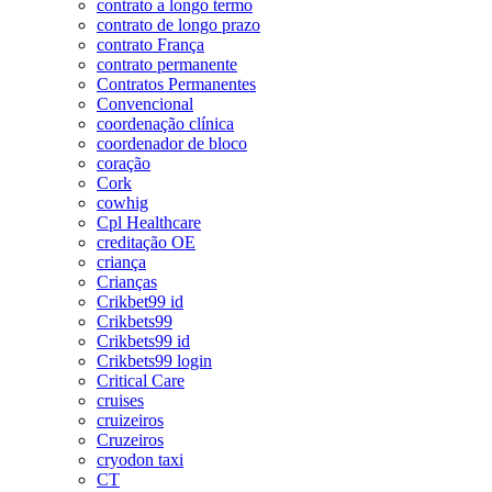
contrato a longo termo
contrato de longo prazo
contrato França
contrato permanente
Contratos Permanentes
Convencional
coordenação clínica
coordenador de bloco
coração
Cork
cowhig
Cpl Healthcare
creditação OE
criança
Crianças
Crikbet99 id
Crikbets99
Crikbets99 id
Crikbets99 login
Critical Care
cruises
cruizeiros
Cruzeiros
cryodon taxi
CT