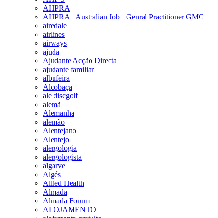
AHPRA
AHPRA - Australian Job - Genral Practitioner GMC
airedale
airlines
airways
ajuda
Ajudante Acção Directa
ajudante familiar
albufeira
Alcobaça
ale discgolf
alemã
Alemanha
alemão
Alentejano
Alentejo
alergologia
alergologista
algarve
Algés
Allied Health
Almada
Almada Forum
ALOJAMENTO