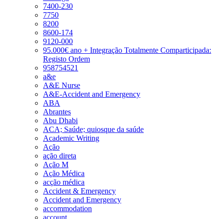
7400-230
7750
8200
8600-174
9120-000
95.000€ ano + Integração Totalmente Comparticipada:
Registo Ordem
958754521
a&e
A&E Nurse
A&E-Accident and Emergency
ABA
Abrantes
Abu Dhabi
ACA; Saúde; quiosque da saúde
Academic Writing
Ação
ação direta
Ação M
Ação Médica
acção médica
Accident & Emergency
Accident and Emergency
accommodation
account