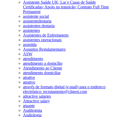
Assistente Saúde UK; Lar e Casas de Saúde
Certificadas; Apoio na transição; Contrato Full Time
Permanent
assistente social
assistentedentaria
assistenten dentaria
assistentes
Assistentes de Enfermagem
assistentes operacionais
assistida
Assuntos Regulamentares
ASW
atendimento
atendimento a domicílio
Atendimento ao Cliente
atendimento domiciliar
atrative
atrativo
através de formato digital (e-mail) para o endereço
electrónico: recrutamento@cligest.com
attractive salaries
Attractive salary
atuante
Audilogista
Audiologia