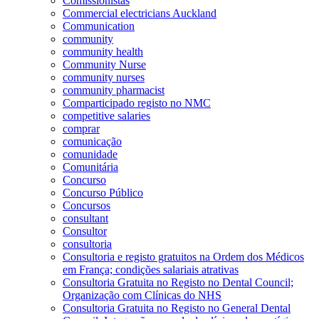
Comissionistas
Commercial electricians Auckland
Communication
community
community health
Community Nurse
community nurses
community pharmacist
Comparticipado registo no NMC
competitive salaries
comprar
comunicação
comunidade
Comunitária
Concurso
Concurso Público
Concursos
consultant
Consultor
consultoria
Consultoria e registo gratuitos na Ordem dos Médicos
em França; condições salariais atrativas
Consultoria Gratuita no Registo no Dental Council;
Organização com Clínicas do NHS
Consultoria Gratuita no Registo no General Dental