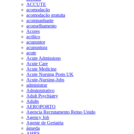
ACCUTE
acomodação
acomodação gratuita
acompanhante
aconselhamento
Açores
acrilico
acupuntor
acupuntura
acute
Acute Admissions
Acute Care
Acute Medicine
Acute Nursing Posts UK
Acute-Nursing-Jobs
administrar
Administrativo
Adult Psychiatry
Adults
AEROPORTO
Agencia Recrutamento Reino Unido
Agency Job
Agente de Geriatria
águeda
AHP'S