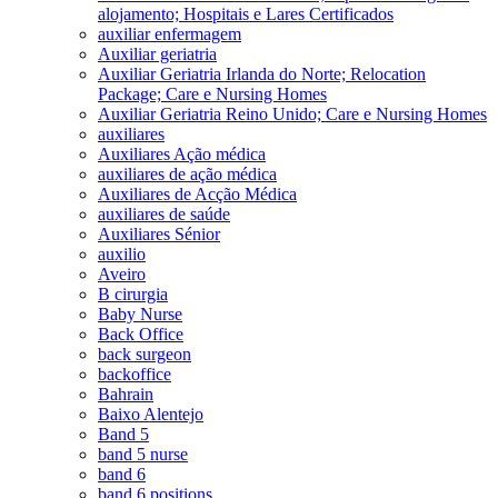
alojamento; Hospitais e Lares Certificados
auxiliar enfermagem
Auxiliar geriatria
Auxiliar Geriatria Irlanda do Norte; Relocation
Package; Care e Nursing Homes
Auxiliar Geriatria Reino Unido; Care e Nursing Homes
auxiliares
Auxiliares Ação médica
auxiliares de ação médica
Auxiliares de Acção Médica
auxiliares de saúde
Auxiliares Sénior
auxilio
Aveiro
B cirurgia
Baby Nurse
Back Office
back surgeon
backoffice
Bahrain
Baixo Alentejo
Band 5
band 5 nurse
band 6
band 6 positions