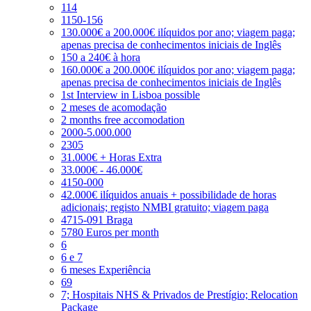
114
1150-156
130.000€ a 200.000€ ilíquidos por ano; viagem paga;
apenas precisa de conhecimentos iniciais de Inglês
150 a 240€ à hora
160.000€ a 200.000€ ilíquidos por ano; viagem paga;
apenas precisa de conhecimentos iniciais de Inglês
1st Interview in Lisboa possible
2 meses de acomodação
2 months free accomodation
2000-5.000.000
2305
31.000€ + Horas Extra
33.000€ - 46.000€
4150-000
42.000€ ilíquidos anuais + possibilidade de horas
adicionais; registo NMBI gratuito; viagem paga
4715-091 Braga
5780 Euros per month
6
6 e 7
6 meses Experiência
69
7; Hospitais NHS & Privados de Prestígio; Relocation
Package