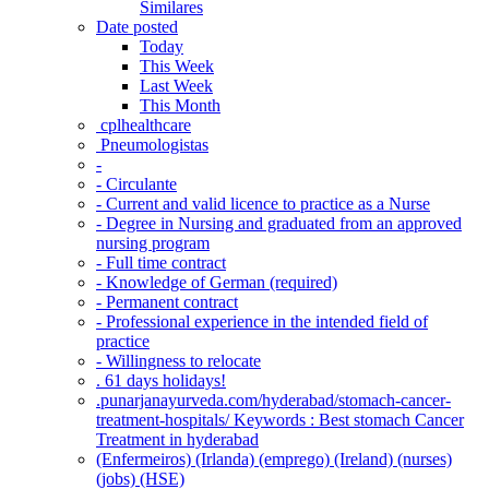
Similares
Date posted
Today
This Week
Last Week
This Month
‎ cplhealthcare‬
Pneumologistas
-
- Circulante
- Current and valid licence to practice as a Nurse
- Degree in Nursing and graduated from an approved
nursing program
- Full time contract
- Knowledge of German (required)
- Permanent contract
- Professional experience in the intended field of
practice
- Willingness to relocate
. 61 days holidays!
.punarjanayurveda.com/hyderabad/stomach-cancer-
treatment-hospitals/ Keywords : Best stomach Cancer
Treatment in hyderabad
(Enfermeiros) (Irlanda) (emprego) (Ireland) (nurses)
(jobs) (HSE)