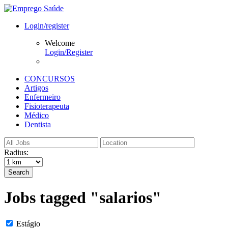
Login/register
Welcome
Login/Register
CONCURSOS
Artigos
Enfermeiro
Fisioterapeuta
Médico
Dentista
Radius:
Search
Jobs tagged "salarios"
Estágio