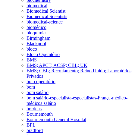
biochemistry
biomedical
Biomedical Scientist
Biomedical Scientists
biomedical-science
biomédico
bioquímica
Birmingham
Blackpool
bloco
Bloco Operatório
BMS
BMS; APCT; ACSP; CBL; UK
BMS; CBL; Recrutamento; Reino Unido; Laboratórios
Privados
bolo operatório
bom
bom salário
bom salário-especialista-especialistas-França-médico-
médicos-salário
bordeus
Bournemouth
Bournemouth General Hospital
BPL
bradford