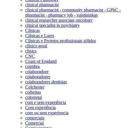
clinical pharmacist
clinical pharmacist - community pharmacist - GPhC -
pharmacist - pharmacy job - vaistininkas
clinical researcher associate oncology
clinical specialist in psychiatry
Clínicas
Clínicas e Lares
Clínicas e Projetos profissionais sólidos
clínico geral
clinics
CNC
Coast of England
coimbra
colaboradore
colaboradores
colaboradores dentistas
Colchester
colheitas
colorretal
com e sem experiência
Com experiência
com ou sem experiencia
comerciais
Comercial