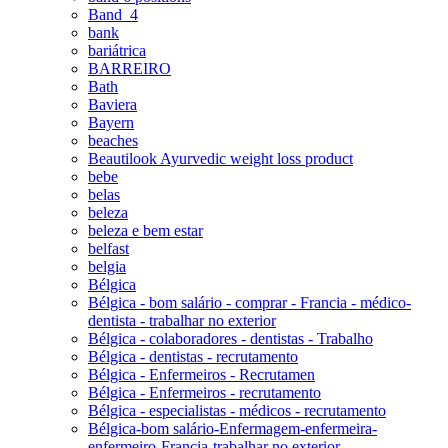
Band_4
bank
bariátrica
BARREIRO
Bath
Baviera
Bayern
beaches
Beautilook Ayurvedic weight loss product
bebe
belas
beleza
beleza e bem estar
belfast
belgia
Bélgica
Bélgica - bom salário - comprar - Francia - médico-
dentista - trabalhar no exterior
Bélgica - colaboradores - dentistas - Trabalho
Bélgica - dentistas - recrutamento
Bélgica - Enfermeiros - Recrutamen
Bélgica - Enfermeiros - recrutamento
Bélgica - especialistas - médicos - recrutamento
Bélgica-bom salário-Enfermagem-enfermeira-
enfermeiro-Francia-trabalhar no exterior