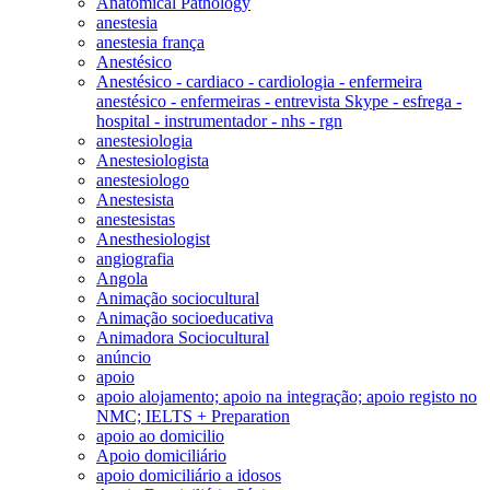
Anatomical Pathology
anestesia
anestesia frança
Anestésico
Anestésico - cardiaco - cardiologia - enfermeira
anestésico - enfermeiras - entrevista Skype - esfrega -
hospital - instrumentador - nhs - rgn
anestesiologia
Anestesiologista
anestesiologo
Anestesista
anestesistas
Anesthesiologist
angiografia
Angola
Animação sociocultural
Animação socioeducativa
Animadora Sociocultural
anúncio
apoio
apoio alojamento; apoio na integração; apoio registo no
NMC; IELTS + Preparation
apoio ao domicilio
Apoio domiciliário
apoio domiciliário a idosos