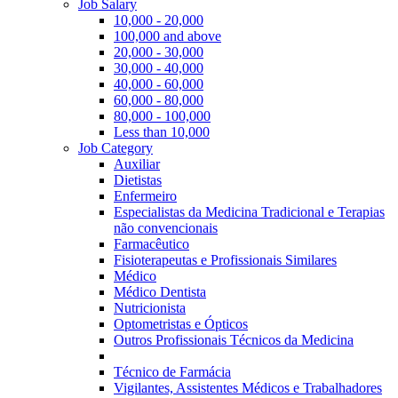
Job Salary
10,000 - 20,000
100,000 and above
20,000 - 30,000
30,000 - 40,000
40,000 - 60,000
60,000 - 80,000
80,000 - 100,000
Less than 10,000
Job Category
Auxiliar
Dietistas
Enfermeiro
Especialistas da Medicina Tradicional e Terapias
não convencionais
Farmacêutico
Fisioterapeutas e Profissionais Similares
Médico
Médico Dentista
Nutricionista
Optometristas e Ópticos
Outros Profissionais Técnicos da Medicina
Técnico de Farmácia
Vigilantes, Assistentes Médicos e Trabalhadores