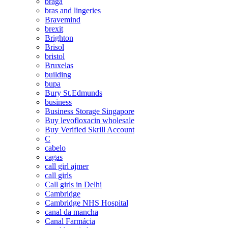
braga
bras and lingeries
Bravemind
brexit
Brighton
Brisol
bristol
Bruxelas
building
bupa
Bury St.Edmunds
business
Business Storage Singapore
Buy levofloxacin wholesale
Buy Verified Skrill Account
C
cabelo
cagas
call girl ajmer
call girls
Call girls in Delhi
Cambridge
Cambridge NHS Hospital
canal da mancha
Canal Farmácia