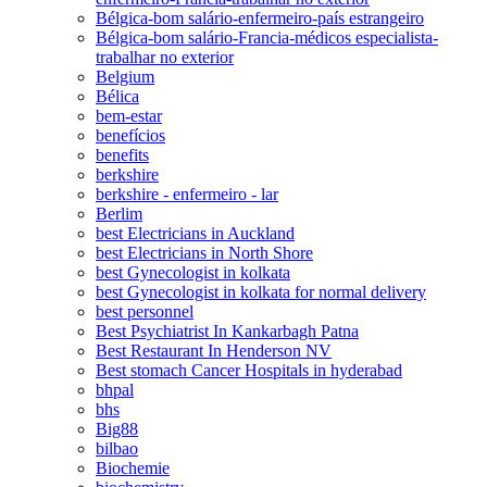
Bélgica-bom salário-enfermeiro-país estrangeiro
Bélgica-bom salário-Francia-médicos especialista-
trabalhar no exterior
Belgium
Bélica
bem-estar
benefícios
benefits
berkshire
berkshire - enfermeiro - lar
Berlim
best Electricians in Auckland
best Electricians in North Shore
best Gynecologist in kolkata
best Gynecologist in kolkata for normal delivery
best personnel
Best Psychiatrist In Kankarbagh Patna
Best Restaurant In Henderson NV
Best stomach Cancer Hospitals in hyderabad
bhpal
bhs
Big88
bilbao
Biochemie