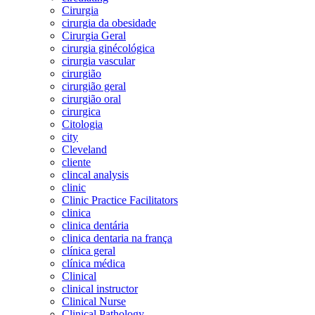
Cirurgia
cirurgia da obesidade
Cirurgia Geral
cirurgia ginécológica
cirurgia vascular
cirurgião
cirurgião geral
cirurgião oral
cirurgica
Citologia
city
Cleveland
cliente
clincal analysis
clinic
Clinic Practice Facilitators
clinica
clinica dentária
clinica dentaria na frança
clínica geral
clínica médica
Clinical
clinical instructor
Clinical Nurse
Clinical Pathology