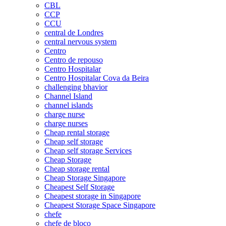
CBL
CCP
CCU
central de Londres
central nervous system
Centro
Centro de repouso
Centro Hospitalar
Centro Hospitalar Cova da Beira
challenging bhavior
Channel Island
channel islands
charge nurse
charge nurses
Cheap rental storage
Cheap self storage
Cheap self storage Services
Cheap Storage
Cheap storage rental
Cheap Storage Singapore
Cheapest Self Storage
Cheapest storage in Singapore
Cheapest Storage Space Singapore
chefe
chefe de bloco