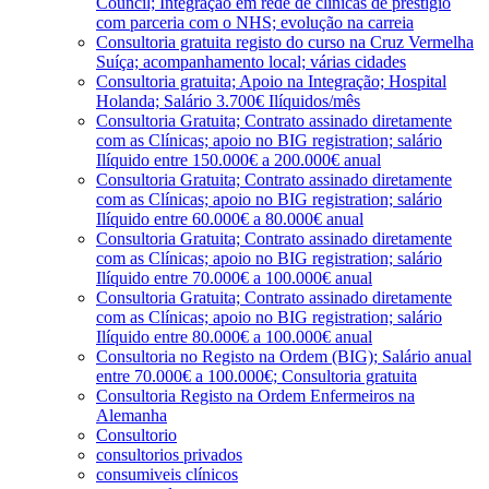
Council; Integração em rede de clínicas de prestígio
com parceria com o NHS; evolução na carreia
Consultoria gratuita registo do curso na Cruz Vermelha
Suíça; acompanhamento local; várias cidades
Consultoria gratuita; Apoio na Integração; Hospital
Holanda; Salário 3.700€ Ilíquidos/mês
Consultoria Gratuita; Contrato assinado diretamente
com as Clínicas; apoio no BIG registration; salário
Ilíquido entre 150.000€ a 200.000€ anual
Consultoria Gratuita; Contrato assinado diretamente
com as Clínicas; apoio no BIG registration; salário
Ilíquido entre 60.000€ a 80.000€ anual
Consultoria Gratuita; Contrato assinado diretamente
com as Clínicas; apoio no BIG registration; salário
Ilíquido entre 70.000€ a 100.000€ anual
Consultoria Gratuita; Contrato assinado diretamente
com as Clínicas; apoio no BIG registration; salário
Ilíquido entre 80.000€ a 100.000€ anual
Consultoria no Registo na Ordem (BIG); Salário anual
entre 70.000€ a 100.000€; Consultoria gratuita
Consultoria Registo na Ordem Enfermeiros na
Alemanha
Consultorio
consultorios privados
consumiveis clínicos