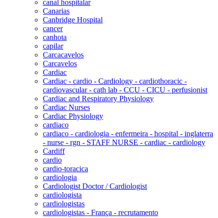
canal hospitalar
Canarias
Canbridge Hospital
cancer
canhota
capilar
Carcacavelos
Carcavelos
Cardiac
Cardiac - cardio - Cardiology - cardiothoracic -
cardiovascular - cath lab - CCU - CICU - perfusionist
Cardiac and Respiratory Physiology
Cardiac Nurses
Cardiac Physiology
cardiaco
cardiaco - cardiologia - enfermeira - hospital - inglaterra
- nurse - rgn - STAFF NURSE - cardiac - cardiology
Cardiff
cardio
cardio-toracica
cardiologia
Cardiologist Doctor / Cardiologist
cardiologista
cardiologistas
cardiologistas - França - recrutamento