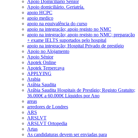
Apoio Domiciliário Sénior
Apoio domiciliário. Geriatría.
apoio HCPC
apoio medico
apoio na equivalência do curso
apoio na integração; apoio registo no NMC
apoio na integração; apoio registo no NMC; preparação
+ exame IELTS suportados pelo hospital
apoio na integração; Hospital Privado de prestígio
Apoio no Alojamento
Apoio Sénior
Apotek Online
Apotek Terpercaya
APPLYING
Arabia
Arábia Saudita
Arábia Saudita Hospitais de Prestígio; Registo Gratuito;
36.000€ a 60.000€ Líquidos por Ano
areas
arredores de Londres
ARS
ARSLVT
ARSLVT Ortopedia
Artas
As candidaturas devem ser enviadas para