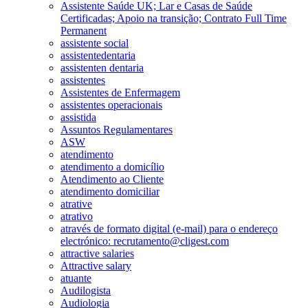
Assistente Saúde UK; Lar e Casas de Saúde
Certificadas; Apoio na transição; Contrato Full Time
Permanent
assistente social
assistentedentaria
assistenten dentaria
assistentes
Assistentes de Enfermagem
assistentes operacionais
assistida
Assuntos Regulamentares
ASW
atendimento
atendimento a domicílio
Atendimento ao Cliente
atendimento domiciliar
atrative
atrativo
através de formato digital (e-mail) para o endereço
electrónico: recrutamento@cligest.com
attractive salaries
Attractive salary
atuante
Audilogista
Audiologia