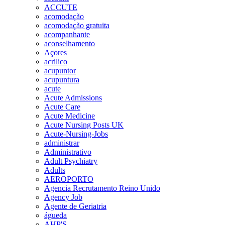
ACCUTE
acomodação
acomodação gratuita
acompanhante
aconselhamento
Açores
acrilico
acupuntor
acupuntura
acute
Acute Admissions
Acute Care
Acute Medicine
Acute Nursing Posts UK
Acute-Nursing-Jobs
administrar
Administrativo
Adult Psychiatry
Adults
AEROPORTO
Agencia Recrutamento Reino Unido
Agency Job
Agente de Geriatria
águeda
AHP'S