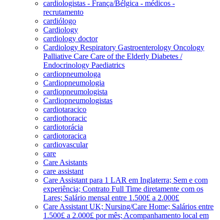
cardiologistas - França/Bélgica - médicos -
recrutamento
cardiólogo
Cardiology
cardiology doctor
Cardiology Respiratory Gastroenterology Oncology
Palliative Care Care of the Elderly Diabetes /
Endocrinology Paediatrics
cardiopneumologa
Cardiopneumologia
cardiopneumologista
Cardiopneumologistas
cardiotaracico
cardiothoracic
cardiotorácia
cardiotoracica
cardiovascular
care
Care Asistants
care assistant
Care Assistant para 1 LAR em Inglaterra; Sem e com
experiência; Contrato Full Time diretamente com os
Lares; Salário mensal entre 1.500£ a 2.000£
Care Assistant UK; Nursing/Care Home; Salários entre
1.500£ a 2.000£ por mês; Acompanhamento local em