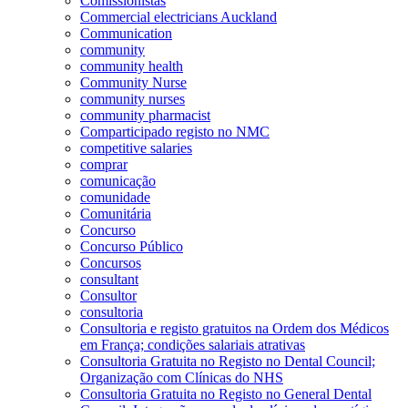
Comissionistas
Commercial electricians Auckland
Communication
community
community health
Community Nurse
community nurses
community pharmacist
Comparticipado registo no NMC
competitive salaries
comprar
comunicação
comunidade
Comunitária
Concurso
Concurso Público
Concursos
consultant
Consultor
consultoria
Consultoria e registo gratuitos na Ordem dos Médicos
em França; condições salariais atrativas
Consultoria Gratuita no Registo no Dental Council;
Organização com Clínicas do NHS
Consultoria Gratuita no Registo no General Dental