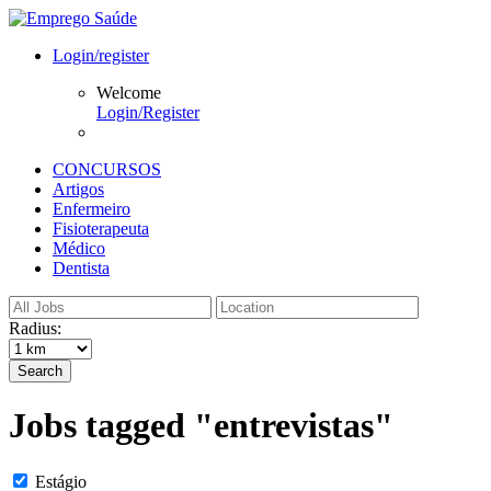
Login/register
Welcome
Login/Register
CONCURSOS
Artigos
Enfermeiro
Fisioterapeuta
Médico
Dentista
Radius:
Search
Jobs tagged "entrevistas"
Estágio