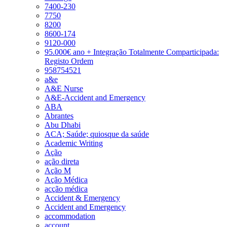
7400-230
7750
8200
8600-174
9120-000
95.000€ ano + Integração Totalmente Comparticipada:
Registo Ordem
958754521
a&e
A&E Nurse
A&E-Accident and Emergency
ABA
Abrantes
Abu Dhabi
ACA; Saúde; quiosque da saúde
Academic Writing
Ação
ação direta
Ação M
Ação Médica
acção médica
Accident & Emergency
Accident and Emergency
accommodation
account