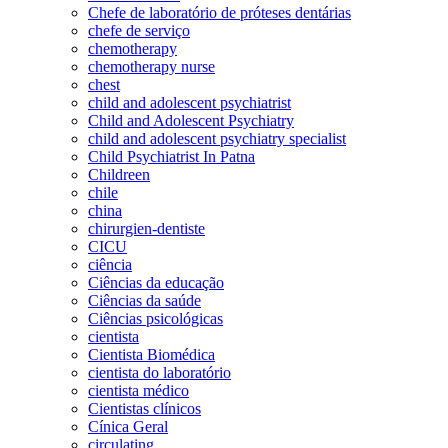
Chefe de laboratório de próteses dentárias
chefe de serviço
chemotherapy
chemotherapy nurse
chest
child and adolescent psychiatrist
Child and Adolescent Psychiatry
child and adolescent psychiatry specialist
Child Psychiatrist In Patna
Childreen
chile
china
chirurgien-dentiste
CICU
ciência
Ciências da educação
Ciências da saúde
Ciências psicológicas
cientista
Cientista Biomédica
cientista do laboratório
cientista médico
Cientistas clínicos
Cínica Geral
circulating