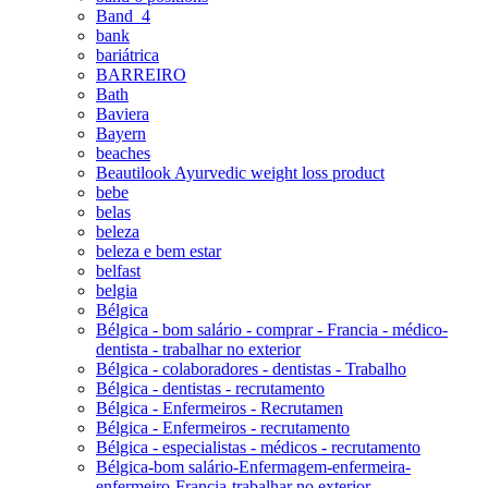
Band_4
bank
bariátrica
BARREIRO
Bath
Baviera
Bayern
beaches
Beautilook Ayurvedic weight loss product
bebe
belas
beleza
beleza e bem estar
belfast
belgia
Bélgica
Bélgica - bom salário - comprar - Francia - médico-
dentista - trabalhar no exterior
Bélgica - colaboradores - dentistas - Trabalho
Bélgica - dentistas - recrutamento
Bélgica - Enfermeiros - Recrutamen
Bélgica - Enfermeiros - recrutamento
Bélgica - especialistas - médicos - recrutamento
Bélgica-bom salário-Enfermagem-enfermeira-
enfermeiro-Francia-trabalhar no exterior