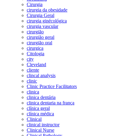
Cirurgia
cirurgia da obesidade
Cirurgia Geral
cirurgia ginécológica
cirurgia vascular
cirurgião
cirurgião geral
cirurgião oral
cirurgica
Citologia
city
Cleveland
cliente
clincal analysis
clinic
Clinic Practice Facilitators
clinica
clinica dentária
clinica dentaria na frança
clínica geral
clínica médica
Clinical
clinical instructor
Clinical Nurse
Clinical Pathology