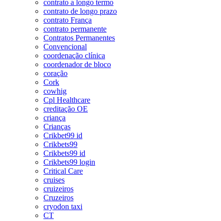
contrato a longo termo
contrato de longo prazo
contrato França
contrato permanente
Contratos Permanentes
Convencional
coordenação clínica
coordenador de bloco
coração
Cork
cowhig
Cpl Healthcare
creditação OE
criança
Crianças
Crikbet99 id
Crikbets99
Crikbets99 id
Crikbets99 login
Critical Care
cruises
cruizeiros
Cruzeiros
cryodon taxi
CT