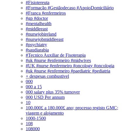
#Fisiotereuta
#Formação #Gestãodecaso #ApoioDomiciliário
#França #enfermeiros
#gp #doctor
#mentalhealth
#middleeast
#nursejobireland
#nursejobmiddleeast
#psychiatry
#saudiarabia
#Tecnico Auxiliar de Fisoterapia
#uk #nurse #enfermeiro #midwives
#UK #nurse #enfermeiro #oncology #oncologia
#uk #nurse #enfermeiro #paediatric #pediatria
+ despesas combustivel
000
000 a 15
000 salary plus 35% turnover
000 USD Per annum
10
100.000£ a 180.000£ ano; processo registo GMC;
viagem e alojamento
1000-1500
108
108000