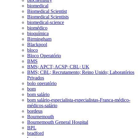
biochemistry
biomedical
Biomedical Scientist
Biomedical Scientists
biomedical-science
biomédico
bioquímica
Birmingham
Blackpool
bloco
Bloco Operatório
BMS
BMS; APCT; ACSP; CBL; UK
BMS; CBL; Recrutamento; Reino Unido; Laboratórios
Privados
bolo operatório
bom
bom salário
bom salário-especialista-especialistas-França-médico-
médicos-salário
bordeus
Bournemouth
Bournemouth General Hospital
BPL
bradford