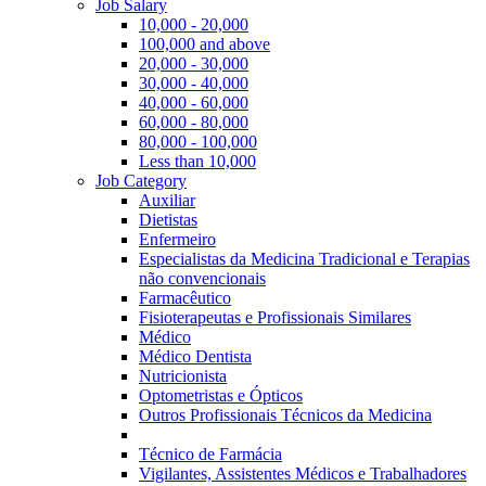
Job Salary
10,000 - 20,000
100,000 and above
20,000 - 30,000
30,000 - 40,000
40,000 - 60,000
60,000 - 80,000
80,000 - 100,000
Less than 10,000
Job Category
Auxiliar
Dietistas
Enfermeiro
Especialistas da Medicina Tradicional e Terapias
não convencionais
Farmacêutico
Fisioterapeutas e Profissionais Similares
Médico
Médico Dentista
Nutricionista
Optometristas e Ópticos
Outros Profissionais Técnicos da Medicina
Técnico de Farmácia
Vigilantes, Assistentes Médicos e Trabalhadores