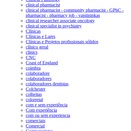
clinical pharmacist
clinical pharmacist - community pharmacist - GPhC -
pharmacist - pharmacy job - vaistininkas
clinical researcher associate oncology
clinical specialist in psychiatry
Clínicas
Clínicas e Lares
Clínicas e Projetos profissionais sólidos
clínico geral
clinics
CNC
Coast of England
coimbra
colaboradore
colaboradores
colaboradores dentistas
Colchester
colheitas
colorretal
com e sem experiência
Com experiência
com ou sem experiencia
comerciais
Comercial