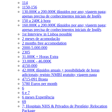
114
1150-156
130.000€ a 200.000€ ilíquidos por ano; viagem paga;
apenas precisa de conhecimentos iniciais de Inglês
150 a 240€ à hora
160.000€ a 200.000€ ilíquidos por ano; viagem paga;
apenas precisa de conhecimentos iniciais de Inglês
1st Interview in Lisboa possible
2 meses de acomodação
2 months free accomodation
2000-5.000.000
2305
31.000€ + Horas Extra
33.000€ - 46.000€
4150-000
42.000€ ilíquidos anuais + possibilidade de horas
adicionais; registo NMBI gratuito; viagem paga
4715-091 Braga
5780 Euros per month
6
6 e 7
6 meses Experiência
69
7; Hospitais NHS & Privados de Prestígio; Relocation
Package