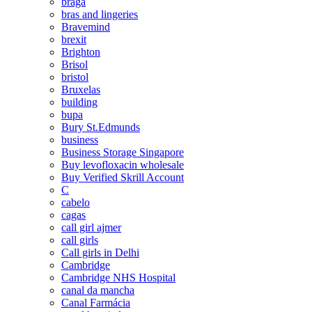
braga
bras and lingeries
Bravemind
brexit
Brighton
Brisol
bristol
Bruxelas
building
bupa
Bury St.Edmunds
business
Business Storage Singapore
Buy levofloxacin wholesale
Buy Verified Skrill Account
C
cabelo
cagas
call girl ajmer
call girls
Call girls in Delhi
Cambridge
Cambridge NHS Hospital
canal da mancha
Canal Farmácia