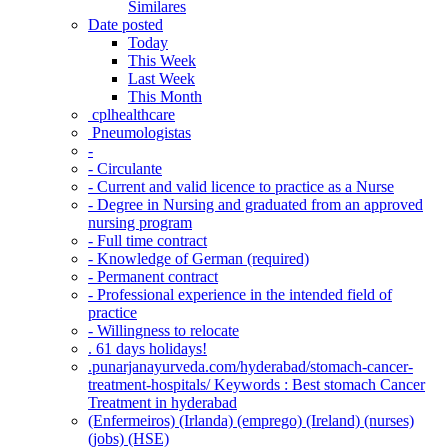
Similares
Date posted
Today
This Week
Last Week
This Month
‎ cplhealthcare‬
Pneumologistas
-
- Circulante
- Current and valid licence to practice as a Nurse
- Degree in Nursing and graduated from an approved
nursing program
- Full time contract
- Knowledge of German (required)
- Permanent contract
- Professional experience in the intended field of
practice
- Willingness to relocate
. 61 days holidays!
.punarjanayurveda.com/hyderabad/stomach-cancer-
treatment-hospitals/ Keywords : Best stomach Cancer
Treatment in hyderabad
(Enfermeiros) (Irlanda) (emprego) (Ireland) (nurses)
(jobs) (HSE)