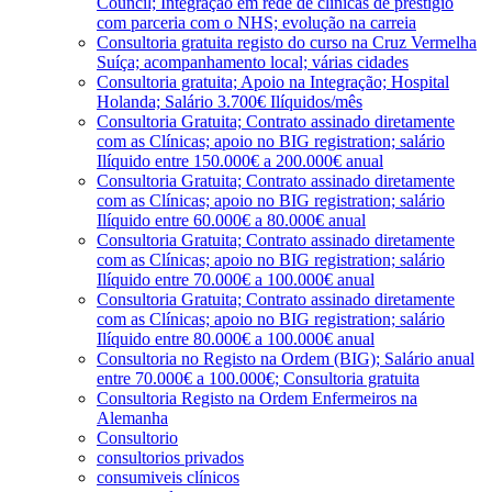
Council; Integração em rede de clínicas de prestígio
com parceria com o NHS; evolução na carreia
Consultoria gratuita registo do curso na Cruz Vermelha
Suíça; acompanhamento local; várias cidades
Consultoria gratuita; Apoio na Integração; Hospital
Holanda; Salário 3.700€ Ilíquidos/mês
Consultoria Gratuita; Contrato assinado diretamente
com as Clínicas; apoio no BIG registration; salário
Ilíquido entre 150.000€ a 200.000€ anual
Consultoria Gratuita; Contrato assinado diretamente
com as Clínicas; apoio no BIG registration; salário
Ilíquido entre 60.000€ a 80.000€ anual
Consultoria Gratuita; Contrato assinado diretamente
com as Clínicas; apoio no BIG registration; salário
Ilíquido entre 70.000€ a 100.000€ anual
Consultoria Gratuita; Contrato assinado diretamente
com as Clínicas; apoio no BIG registration; salário
Ilíquido entre 80.000€ a 100.000€ anual
Consultoria no Registo na Ordem (BIG); Salário anual
entre 70.000€ a 100.000€; Consultoria gratuita
Consultoria Registo na Ordem Enfermeiros na
Alemanha
Consultorio
consultorios privados
consumiveis clínicos