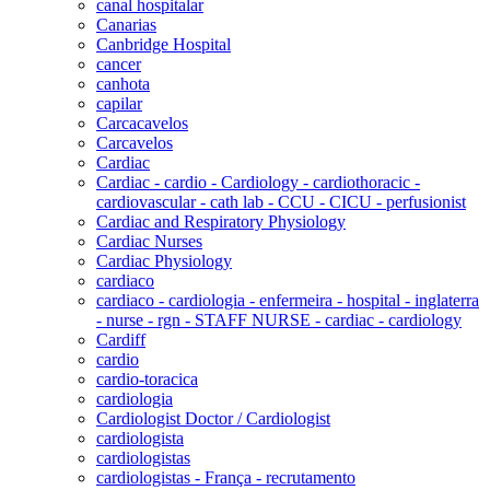
canal hospitalar
Canarias
Canbridge Hospital
cancer
canhota
capilar
Carcacavelos
Carcavelos
Cardiac
Cardiac - cardio - Cardiology - cardiothoracic -
cardiovascular - cath lab - CCU - CICU - perfusionist
Cardiac and Respiratory Physiology
Cardiac Nurses
Cardiac Physiology
cardiaco
cardiaco - cardiologia - enfermeira - hospital - inglaterra
- nurse - rgn - STAFF NURSE - cardiac - cardiology
Cardiff
cardio
cardio-toracica
cardiologia
Cardiologist Doctor / Cardiologist
cardiologista
cardiologistas
cardiologistas - França - recrutamento