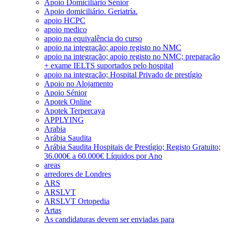
Apoio Domiciliário Sénior
Apoio domiciliário. Geriatría.
apoio HCPC
apoio medico
apoio na equivalência do curso
apoio na integração; apoio registo no NMC
apoio na integração; apoio registo no NMC; preparação
+ exame IELTS suportados pelo hospital
apoio na integração; Hospital Privado de prestígio
Apoio no Alojamento
Apoio Sénior
Apotek Online
Apotek Terpercaya
APPLYING
Arabia
Arábia Saudita
Arábia Saudita Hospitais de Prestígio; Registo Gratuito;
36.000€ a 60.000€ Líquidos por Ano
areas
arredores de Londres
ARS
ARSLVT
ARSLVT Ortopedia
Artas
As candidaturas devem ser enviadas para