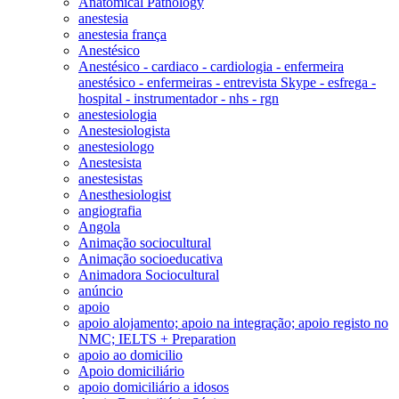
Anatomical Pathology
anestesia
anestesia frança
Anestésico
Anestésico - cardiaco - cardiologia - enfermeira
anestésico - enfermeiras - entrevista Skype - esfrega -
hospital - instrumentador - nhs - rgn
anestesiologia
Anestesiologista
anestesiologo
Anestesista
anestesistas
Anesthesiologist
angiografia
Angola
Animação sociocultural
Animação socioeducativa
Animadora Sociocultural
anúncio
apoio
apoio alojamento; apoio na integração; apoio registo no
NMC; IELTS + Preparation
apoio ao domicilio
Apoio domiciliário
apoio domiciliário a idosos