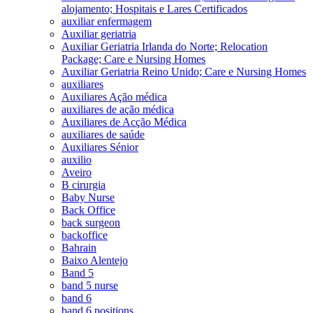
alojamento; Hospitais e Lares Certificados
auxiliar enfermagem
Auxiliar geriatria
Auxiliar Geriatria Irlanda do Norte; Relocation
Package; Care e Nursing Homes
Auxiliar Geriatria Reino Unido; Care e Nursing Homes
auxiliares
Auxiliares Ação médica
auxiliares de ação médica
Auxiliares de Acção Médica
auxiliares de saúde
Auxiliares Sénior
auxilio
Aveiro
B cirurgia
Baby Nurse
Back Office
back surgeon
backoffice
Bahrain
Baixo Alentejo
Band 5
band 5 nurse
band 6
band 6 positions