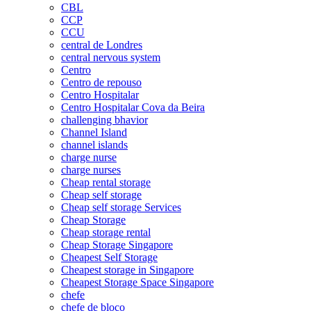
CBL
CCP
CCU
central de Londres
central nervous system
Centro
Centro de repouso
Centro Hospitalar
Centro Hospitalar Cova da Beira
challenging bhavior
Channel Island
channel islands
charge nurse
charge nurses
Cheap rental storage
Cheap self storage
Cheap self storage Services
Cheap Storage
Cheap storage rental
Cheap Storage Singapore
Cheapest Self Storage
Cheapest storage in Singapore
Cheapest Storage Space Singapore
chefe
chefe de bloco