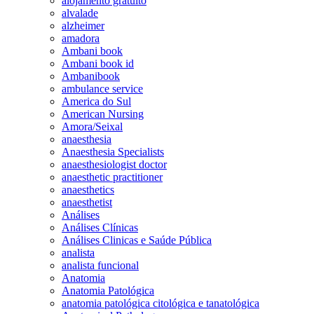
alojamento gratuito
alvalade
alzheimer
amadora
Ambani book
Ambani book id
Ambanibook
ambulance service
America do Sul
American Nursing
Amora/Seixal
anaesthesia
Anaesthesia Specialists
anaesthesiologist doctor
anaesthetic practitioner
anaesthetics
anaesthetist
Análises
Análises Clínicas
Análises Clinicas e Saúde Pública
analista
analista funcional
Anatomia
Anatomia Patológica
anatomia patológica citológica e tanatológica