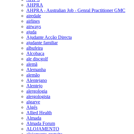
AHPRA
AHPRA - Australian Job - Genral Practitioner GMC
airedale
airlines
airways
ajuda
Ajudante Acção Directa
ajudante familiar
albufeira
Alcobaça
ale discgolf
alemã
Alemanha
alemão
Alentejano
Alentejo
alergologia
alergologista
algarve
Algés
Allied Health
Almada
Almada Forum
ALOJAMENTO