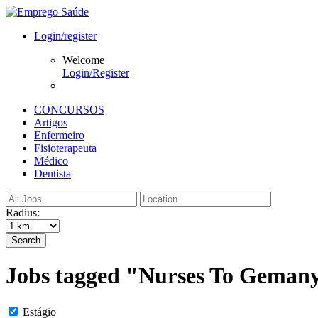
Login/register
Welcome
Login/Register
CONCURSOS
Artigos
Enfermeiro
Fisioterapeuta
Médico
Dentista
Radius:
Search
Jobs tagged "Nurses To Geman
Estágio