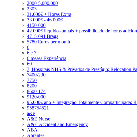
2000-5.000.000
2305
31.000€ + Horas Extra
33.000€ - 46.000€
4150-000
42.000€ ilíquidos anuais + possibilidade de horas adicio
4715-091 Braga
5780 Euros per month
6
6 e 7
6 meses Experiência
69
7; Hospitais NHS & Privados de Prestígio; Relocation P
7400-230
7750
8200
8600-174
9120-000
95.000€ ano + Integração Totalmente Comparticipada: 
958754521
a&e
A&E Nurse
A&E-Accident and Emergency
ABA
Abrantes