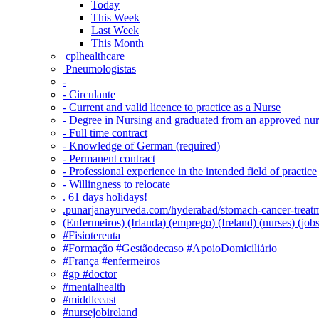
Today
This Week
Last Week
This Month
‎ cplhealthcare‬
Pneumologistas
-
- Circulante
- Current and valid licence to practice as a Nurse
- Degree in Nursing and graduated from an approved nu
- Full time contract
- Knowledge of German (required)
- Permanent contract
- Professional experience in the intended field of practice
- Willingness to relocate
. 61 days holidays!
.punarjanayurveda.com/hyderabad/stomach-cancer-treatm
(Enfermeiros) (Irlanda) (emprego) (Ireland) (nurses) (jo
#Fisiotereuta
#Formação #Gestãodecaso #ApoioDomiciliário
#França #enfermeiros
#gp #doctor
#mentalhealth
#middleeast
#nursejobireland