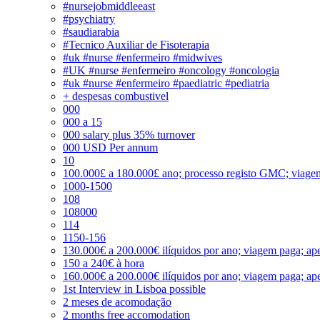
#nursejobmiddleeast
#psychiatry
#saudiarabia
#Tecnico Auxiliar de Fisoterapia
#uk #nurse #enfermeiro #midwives
#UK #nurse #enfermeiro #oncology #oncologia
#uk #nurse #enfermeiro #paediatric #pediatria
+ despesas combustivel
000
000 a 15
000 salary plus 35% turnover
000 USD Per annum
10
100.000£ a 180.000£ ano; processo registo GMC; viage
1000-1500
108
108000
114
1150-156
130.000€ a 200.000€ ilíquidos por ano; viagem paga; ape
150 a 240€ à hora
160.000€ a 200.000€ ilíquidos por ano; viagem paga; ape
1st Interview in Lisboa possible
2 meses de acomodação
2 months free accomodation