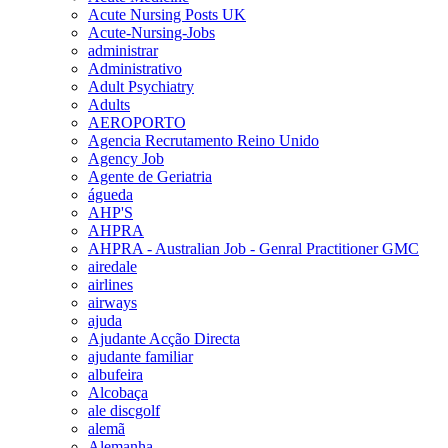
Acute Nursing Posts UK
Acute-Nursing-Jobs
administrar
Administrativo
Adult Psychiatry
Adults
AEROPORTO
Agencia Recrutamento Reino Unido
Agency Job
Agente de Geriatria
águeda
AHP'S
AHPRA
AHPRA - Australian Job - Genral Practitioner GMC
airedale
airlines
airways
ajuda
Ajudante Acção Directa
ajudante familiar
albufeira
Alcobaça
ale discgolf
alemã
Alemanha