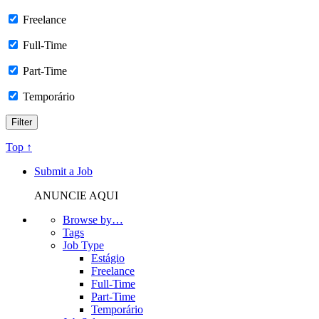
Freelance
Full-Time
Part-Time
Temporário
Top ↑
Submit a Job
ANUNCIE AQUI
Browse by…
Tags
Job Type
Estágio
Freelance
Full-Time
Part-Time
Temporário