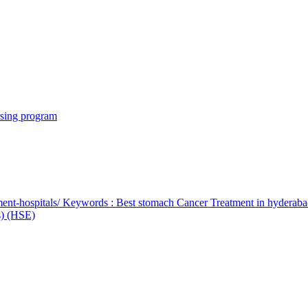
rsing program
ent-hospitals/ Keywords : Best stomach Cancer Treatment in hyderab
bs) (HSE)