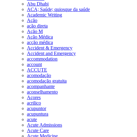
Abu Dhabi
ACA; Saúde; quiosque da saúde
Academic Writing
Ação
ação direta
Ação M
Ação Médica
acção médica
Accident & Emergency
Accident and Emergency
accommodation
account
ACCUTE
acomodação
acomodação gratuita
acompanhante
aconselhamento
Açores
acrilico
acupuntor
acupuntura
acute
Acute Admissions
Acute Care
Acute Medicine