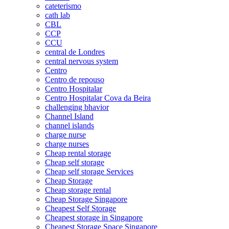
cateterismo
cath lab
CBL
CCP
CCU
central de Londres
central nervous system
Centro
Centro de repouso
Centro Hospitalar
Centro Hospitalar Cova da Beira
challenging bhavior
Channel Island
channel islands
charge nurse
charge nurses
Cheap rental storage
Cheap self storage
Cheap self storage Services
Cheap Storage
Cheap storage rental
Cheap Storage Singapore
Cheapest Self Storage
Cheapest storage in Singapore
Cheapest Storage Space Singapore