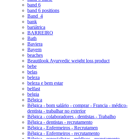
band 6
band 6 positions
Band_4
bank
bariátrica
BARREIRO
Bath
Baviera
Bayern
beaches
Beautilook Ayurvedic weight loss product
bebe
belas
beleza
beleza e bem estar
belfast
belgia
Bélgica
Bélgica - bom salário - comprar - Francia - médico-
dentista - trabalhar no exterior
Bélgica - colaboradores - dentistas - Trabalho
Bélgica - dentistas - recrutamento
Bélgica - Enfermeiros - Recrutamen
Bélgica - Enfermeiros - recrutamento
Bélgica - especialistas - médicos - recrutamento