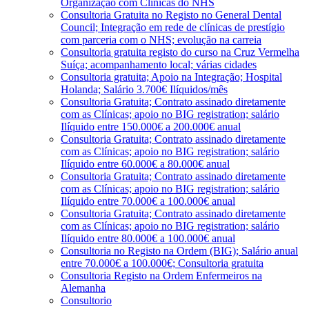
Organização com Clínicas do NHS
Consultoria Gratuita no Registo no General Dental
Council; Integração em rede de clínicas de prestígio
com parceria com o NHS; evolução na carreia
Consultoria gratuita registo do curso na Cruz Vermelha
Suíça; acompanhamento local; várias cidades
Consultoria gratuita; Apoio na Integração; Hospital
Holanda; Salário 3.700€ Ilíquidos/mês
Consultoria Gratuita; Contrato assinado diretamente
com as Clínicas; apoio no BIG registration; salário
Ilíquido entre 150.000€ a 200.000€ anual
Consultoria Gratuita; Contrato assinado diretamente
com as Clínicas; apoio no BIG registration; salário
Ilíquido entre 60.000€ a 80.000€ anual
Consultoria Gratuita; Contrato assinado diretamente
com as Clínicas; apoio no BIG registration; salário
Ilíquido entre 70.000€ a 100.000€ anual
Consultoria Gratuita; Contrato assinado diretamente
com as Clínicas; apoio no BIG registration; salário
Ilíquido entre 80.000€ a 100.000€ anual
Consultoria no Registo na Ordem (BIG); Salário anual
entre 70.000€ a 100.000€; Consultoria gratuita
Consultoria Registo na Ordem Enfermeiros na
Alemanha
Consultorio