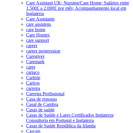
Care Assistant UK; Nursing/Care Home; Salários entre
1.500£ a 2.000£ por mês; Acompanhamento local em
Inglaterra
Care Assistants
care assistens
care home
Care Homes
care support
career
career progression
Caregiver
Caremark
carer
cariaco
Carlisle
Carlow
carreira
Carreira Profissional
Casa de repouso
Casal de Cambra
Casas de saúde
Casas de Saúde e Lares Certificados Inglaterra;
Consultoria em Portugal e Inglaterra
Casas de Saúde República da Irlanda
Cascais