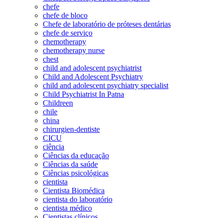
chefe
chefe de bloco
Chefe de laboratório de próteses dentárias
chefe de serviço
chemotherapy
chemotherapy nurse
chest
child and adolescent psychiatrist
Child and Adolescent Psychiatry
child and adolescent psychiatry specialist
Child Psychiatrist In Patna
Childreen
chile
china
chirurgien-dentiste
CICU
ciência
Ciências da educação
Ciências da saúde
Ciências psicológicas
cientista
Cientista Biomédica
cientista do laboratório
cientista médico
Cientistas clínicos