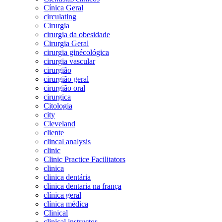
Cínica Geral
circulating
Cirurgia
cirurgia da obesidade
Cirurgia Geral
cirurgia ginécológica
cirurgia vascular
cirurgião
cirurgião geral
cirurgião oral
cirurgica
Citologia
city
Cleveland
cliente
clincal analysis
clinic
Clinic Practice Facilitators
clinica
clinica dentária
clinica dentaria na frança
clínica geral
clínica médica
Clinical
clinical instructor