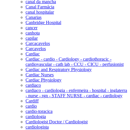
canal da mancha
Canal Farmácia
canal hospitalar
Canarias
Canbridge Hospital
cancer
canhota
capilar
Carcacavelos
Carcavelos
Cardiac
Cardiac - cardio - Cardiology - cardiothoracic -
cardiovascular - cath lab - CCU - CICU - perfusionist
Cardiac and Respiratory Physiology
Cardiac Nurses
Cardiac Physiology
cardiaco
cardiaco - cardiologia - enfermeira - hospital - inglaterra
- nurse - rgn - STAFF NURSE - cardiac - cardiology
Cardiff
cardio
cardio-toracica
cardiologia
Cardiologist Doctor / Cardiologist
cardiologista