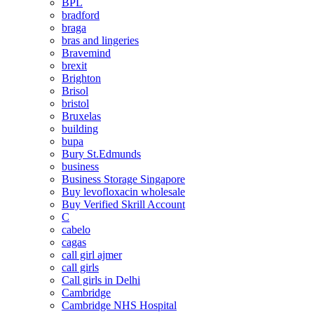
BPL
bradford
braga
bras and lingeries
Bravemind
brexit
Brighton
Brisol
bristol
Bruxelas
building
bupa
Bury St.Edmunds
business
Business Storage Singapore
Buy levofloxacin wholesale
Buy Verified Skrill Account
C
cabelo
cagas
call girl ajmer
call girls
Call girls in Delhi
Cambridge
Cambridge NHS Hospital