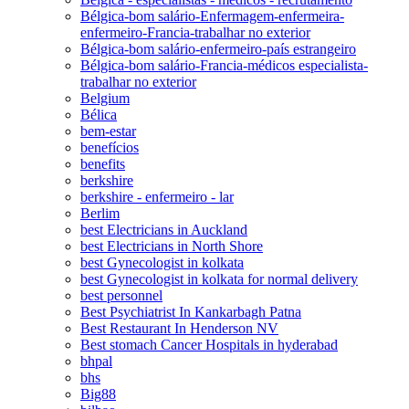
Bélgica-bom salário-Enfermagem-enfermeira-
enfermeiro-Francia-trabalhar no exterior
Bélgica-bom salário-enfermeiro-país estrangeiro
Bélgica-bom salário-Francia-médicos especialista-
trabalhar no exterior
Belgium
Bélica
bem-estar
benefícios
benefits
berkshire
berkshire - enfermeiro - lar
Berlim
best Electricians in Auckland
best Electricians in North Shore
best Gynecologist in kolkata
best Gynecologist in kolkata for normal delivery
best personnel
Best Psychiatrist In Kankarbagh Patna
Best Restaurant In Henderson NV
Best stomach Cancer Hospitals in hyderabad
bhpal
bhs
Big88