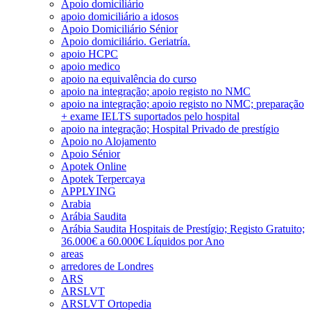
Apoio domiciliário
apoio domiciliário a idosos
Apoio Domiciliário Sénior
Apoio domiciliário. Geriatría.
apoio HCPC
apoio medico
apoio na equivalência do curso
apoio na integração; apoio registo no NMC
apoio na integração; apoio registo no NMC; preparação
+ exame IELTS suportados pelo hospital
apoio na integração; Hospital Privado de prestígio
Apoio no Alojamento
Apoio Sénior
Apotek Online
Apotek Terpercaya
APPLYING
Arabia
Arábia Saudita
Arábia Saudita Hospitais de Prestígio; Registo Gratuito;
36.000€ a 60.000€ Líquidos por Ano
areas
arredores de Londres
ARS
ARSLVT
ARSLVT Ortopedia