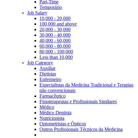
Part-Time
Temporário
Job Salary
10,000 - 20,000
100,000 and above
20,000 - 30,000
30,000 - 40,000
40,000 - 60,000
60,000 - 80,000
80,000 - 100,000
Less than 10,000
Job Category
Auxiliar
Dietistas
Enfermeiro
Especialistas da Medicina Tradicional e Terapias
não convencionais
Farmacêutico
Fisioterapeutas e Profissionais Similares
Médico
Médico Dentista
Nutricionista
Optometristas e Ópticos
Outros Profissionais Técnicos da Medicina