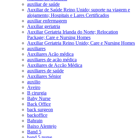
auxiliar de saúde
Auxiliar de Saúde Reino Unido; suporte na viagem e
alojamento; Hospitais e Lares Certificados
auxiliar enfermagem
Auxiliar geriatria
Auxiliar Geriatria Irlanda do Norte; Relocation
Package; Care e Nursing Homes
Auxiliar Geriatria Reino Unido; Care e Nursing Homes
auxiliares
Auxiliares Ação médica
auxiliares de ação médica
Auxiliares de Acção Médica
auxiliares de saúde
Auxiliares Sénior
auxilio
Aveiro
B cirurgia
Baby Nurse
Back Office
back surgeon
backoffice
Bahrain
Baixo Alentejo
Band 5
band 5 nurse