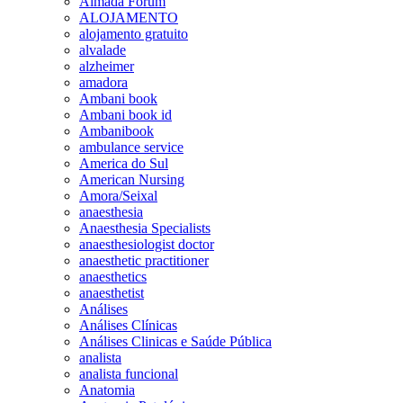
Almada Forum
ALOJAMENTO
alojamento gratuito
alvalade
alzheimer
amadora
Ambani book
Ambani book id
Ambanibook
ambulance service
America do Sul
American Nursing
Amora/Seixal
anaesthesia
Anaesthesia Specialists
anaesthesiologist doctor
anaesthetic practitioner
anaesthetics
anaesthetist
Análises
Análises Clínicas
Análises Clinicas e Saúde Pública
analista
analista funcional
Anatomia