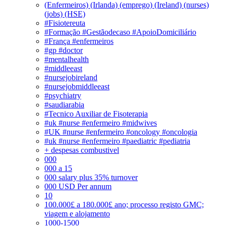
(Enfermeiros) (Irlanda) (emprego) (Ireland) (nurses)
(jobs) (HSE)
#Fisiotereuta
#Formação #Gestãodecaso #ApoioDomiciliário
#França #enfermeiros
#gp #doctor
#mentalhealth
#middleeast
#nursejobireland
#nursejobmiddleeast
#psychiatry
#saudiarabia
#Tecnico Auxiliar de Fisoterapia
#uk #nurse #enfermeiro #midwives
#UK #nurse #enfermeiro #oncology #oncologia
#uk #nurse #enfermeiro #paediatric #pediatria
+ despesas combustivel
000
000 a 15
000 salary plus 35% turnover
000 USD Per annum
10
100.000£ a 180.000£ ano; processo registo GMC;
viagem e alojamento
1000-1500