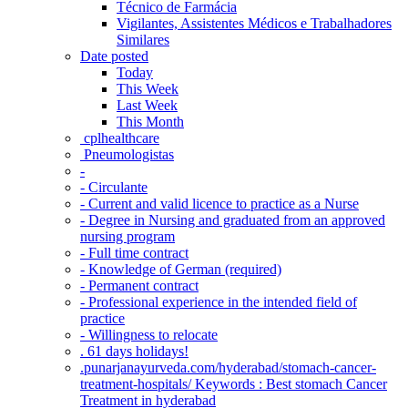
Técnico de Farmácia
Vigilantes, Assistentes Médicos e Trabalhadores
Similares
Date posted
Today
This Week
Last Week
This Month
‎ cplhealthcare‬
Pneumologistas
-
- Circulante
- Current and valid licence to practice as a Nurse
- Degree in Nursing and graduated from an approved
nursing program
- Full time contract
- Knowledge of German (required)
- Permanent contract
- Professional experience in the intended field of
practice
- Willingness to relocate
. 61 days holidays!
.punarjanayurveda.com/hyderabad/stomach-cancer-
treatment-hospitals/ Keywords : Best stomach Cancer
Treatment in hyderabad