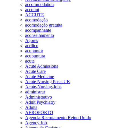
accommodation
account
ACCUTE
acomodação
acomodação gratuita
acompanhante
aconselhamento
Açores
acrilico
acupuntor
acupuntura
acute
Acute Admissions
Acute Care
Acute Medicine
Acute Nursing Posts UK
Acute-Nursing-Jobs
administrar
Administrativo
Adult Psychiatry
Adults
AEROPORTO
Agencia Recrutamento Reino Unido
Agency Job
Agente de Geriatria