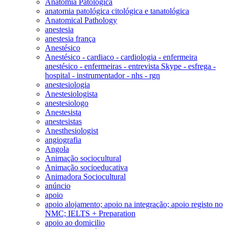
Anatomia Patológica
anatomia patológica citológica e tanatológica
Anatomical Pathology
anestesia
anestesia frança
Anestésico
Anestésico - cardiaco - cardiologia - enfermeira
anestésico - enfermeiras - entrevista Skype - esfrega -
hospital - instrumentador - nhs - rgn
anestesiologia
Anestesiologista
anestesiologo
Anestesista
anestesistas
Anesthesiologist
angiografia
Angola
Animação sociocultural
Animação socioeducativa
Animadora Sociocultural
anúncio
apoio
apoio alojamento; apoio na integração; apoio registo no
NMC; IELTS + Preparation
apoio ao domicilio