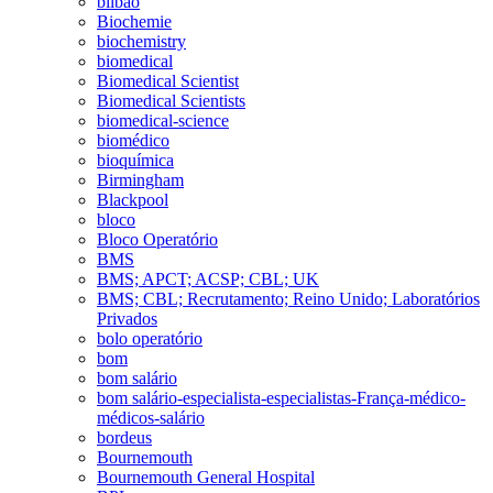
bilbao
Biochemie
biochemistry
biomedical
Biomedical Scientist
Biomedical Scientists
biomedical-science
biomédico
bioquímica
Birmingham
Blackpool
bloco
Bloco Operatório
BMS
BMS; APCT; ACSP; CBL; UK
BMS; CBL; Recrutamento; Reino Unido; Laboratórios
Privados
bolo operatório
bom
bom salário
bom salário-especialista-especialistas-França-médico-
médicos-salário
bordeus
Bournemouth
Bournemouth General Hospital