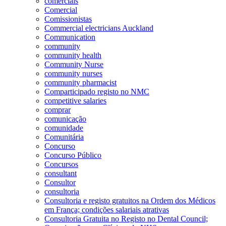
comerciais
Comercial
Comissionistas
Commercial electricians Auckland
Communication
community
community health
Community Nurse
community nurses
community pharmacist
Comparticipado registo no NMC
competitive salaries
comprar
comunicação
comunidade
Comunitária
Concurso
Concurso Público
Concursos
consultant
Consultor
consultoria
Consultoria e registo gratuitos na Ordem dos Médicos
em França; condições salariais atrativas
Consultoria Gratuita no Registo no Dental Council;