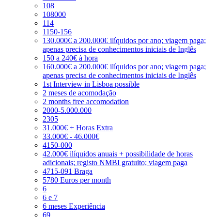
108
108000
114
1150-156
130.000€ a 200.000€ ilíquidos por ano; viagem paga;
apenas precisa de conhecimentos iniciais de Inglês
150 a 240€ à hora
160.000€ a 200.000€ ilíquidos por ano; viagem paga;
apenas precisa de conhecimentos iniciais de Inglês
1st Interview in Lisboa possible
2 meses de acomodação
2 months free accomodation
2000-5.000.000
2305
31.000€ + Horas Extra
33.000€ - 46.000€
4150-000
42.000€ ilíquidos anuais + possibilidade de horas
adicionais; registo NMBI gratuito; viagem paga
4715-091 Braga
5780 Euros per month
6
6 e 7
6 meses Experiência
69