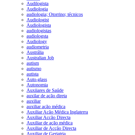
Audilogista
Audiologia
audiologia; Otorrino; técnicos
Audiologist
Audiologista
audiologistas
audiologsta
Audiology
audiometria
Austrália
Australian Job
autism
autismo
autista
Auto-glass
Autonomia
Auxiiares de Saúde
auxilar de ação direta
auxiliar
auxiliar ação médica
Auxiliar Ação Médica Inglaterra
Auxiliar Acção Directa
Auxiliar de ação médica
Auxiliar de Acção Directa
Auxiliar de Geriatria