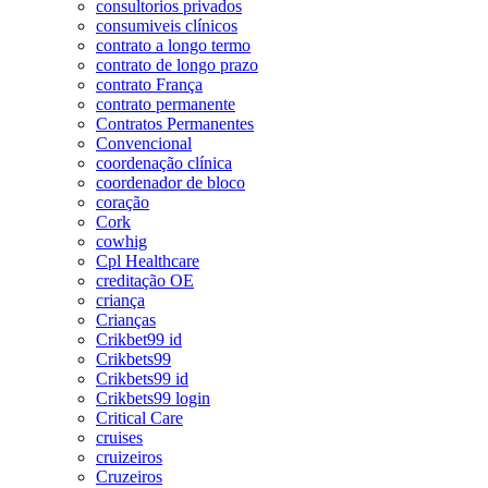
consultorios privados
consumiveis clínicos
contrato a longo termo
contrato de longo prazo
contrato França
contrato permanente
Contratos Permanentes
Convencional
coordenação clínica
coordenador de bloco
coração
Cork
cowhig
Cpl Healthcare
creditação OE
criança
Crianças
Crikbet99 id
Crikbets99
Crikbets99 id
Crikbets99 login
Critical Care
cruises
cruizeiros
Cruzeiros