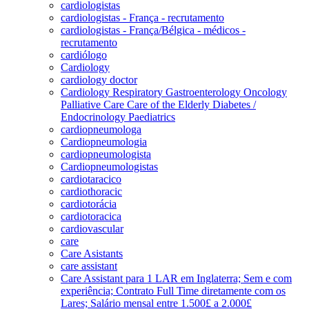
cardiologistas
cardiologistas - França - recrutamento
cardiologistas - França/Bélgica - médicos -
recrutamento
cardiólogo
Cardiology
cardiology doctor
Cardiology Respiratory Gastroenterology Oncology
Palliative Care Care of the Elderly Diabetes /
Endocrinology Paediatrics
cardiopneumologa
Cardiopneumologia
cardiopneumologista
Cardiopneumologistas
cardiotaracico
cardiothoracic
cardiotorácia
cardiotoracica
cardiovascular
care
Care Asistants
care assistant
Care Assistant para 1 LAR em Inglaterra; Sem e com
experiência; Contrato Full Time diretamente com os
Lares; Salário mensal entre 1.500£ a 2.000£