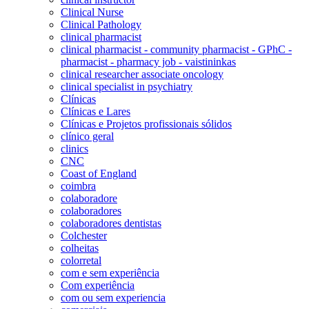
Clinical Nurse
Clinical Pathology
clinical pharmacist
clinical pharmacist - community pharmacist - GPhC -
pharmacist - pharmacy job - vaistininkas
clinical researcher associate oncology
clinical specialist in psychiatry
Clínicas
Clínicas e Lares
Clínicas e Projetos profissionais sólidos
clínico geral
clinics
CNC
Coast of England
coimbra
colaboradore
colaboradores
colaboradores dentistas
Colchester
colheitas
colorretal
com e sem experiência
Com experiência
com ou sem experiencia