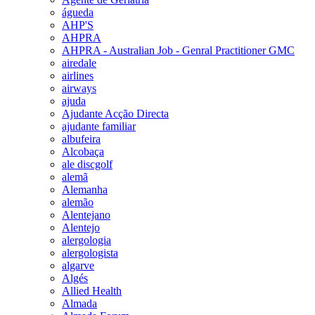
águeda
AHP'S
AHPRA
AHPRA - Australian Job - Genral Practitioner GMC
airedale
airlines
airways
ajuda
Ajudante Acção Directa
ajudante familiar
albufeira
Alcobaça
ale discgolf
alemã
Alemanha
alemão
Alentejano
Alentejo
alergologia
alergologista
algarve
Algés
Allied Health
Almada