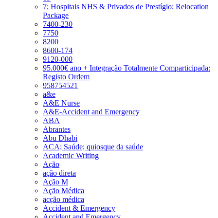
7; Hospitais NHS & Privados de Prestígio; Relocation
Package
7400-230
7750
8200
8600-174
9120-000
95.000€ ano + Integração Totalmente Comparticipada:
Registo Ordem
958754521
a&e
A&E Nurse
A&E-Accident and Emergency
ABA
Abrantes
Abu Dhabi
ACA; Saúde; quiosque da saúde
Academic Writing
Ação
ação direta
Ação M
Ação Médica
acção médica
Accident & Emergency
Accident and Emergency