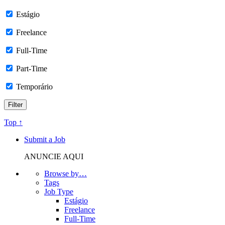
Estágio
Freelance
Full-Time
Part-Time
Temporário
Top ↑
Submit a Job
ANUNCIE AQUI
Browse by…
Tags
Job Type
Estágio
Freelance
Full-Time