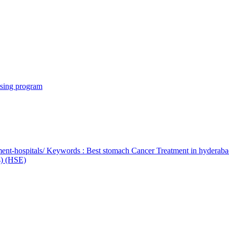
rsing program
ent-hospitals/ Keywords : Best stomach Cancer Treatment in hyderab
bs) (HSE)