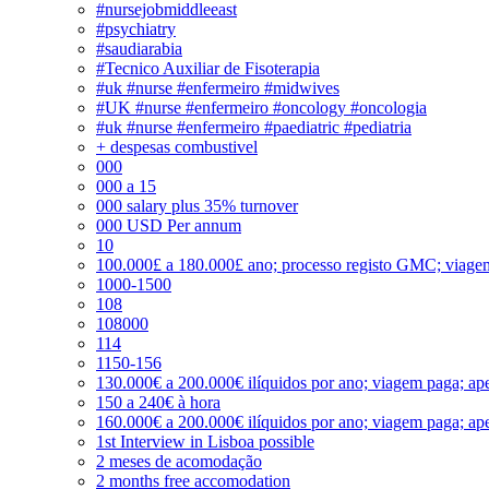
#nursejobmiddleeast
#psychiatry
#saudiarabia
#Tecnico Auxiliar de Fisoterapia
#uk #nurse #enfermeiro #midwives
#UK #nurse #enfermeiro #oncology #oncologia
#uk #nurse #enfermeiro #paediatric #pediatria
+ despesas combustivel
000
000 a 15
000 salary plus 35% turnover
000 USD Per annum
10
100.000£ a 180.000£ ano; processo registo GMC; viage
1000-1500
108
108000
114
1150-156
130.000€ a 200.000€ ilíquidos por ano; viagem paga; ape
150 a 240€ à hora
160.000€ a 200.000€ ilíquidos por ano; viagem paga; ape
1st Interview in Lisboa possible
2 meses de acomodação
2 months free accomodation