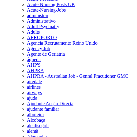
Acute Nursing Posts UK
Acute-Nursing-Jobs
administrar
Administrativo
Adult Psychiatry
Adults
AEROPORTO
Agencia Recrutamento Reino Unido
Agency Job
Agente de Geriatria
águeda
AHP'S
AHPRA
AHPRA - Australian Job - Genral Practitioner GMC
airedale
airlines
airways
ajuda
Ajudante Acção Directa
ajudante familiar
albufeira
Alcobaça
ale discgolf
alemã
Alemanha