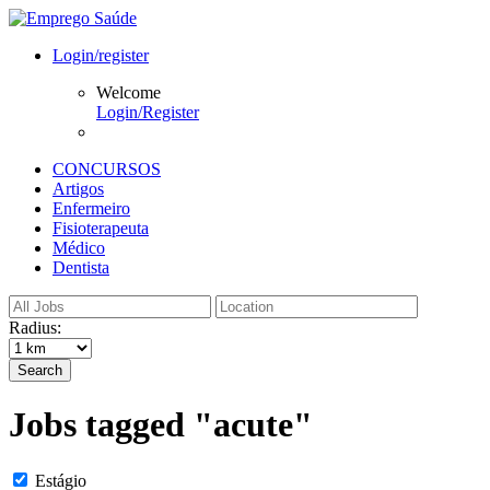
Login/register
Welcome
Login/Register
CONCURSOS
Artigos
Enfermeiro
Fisioterapeuta
Médico
Dentista
Radius:
Search
Jobs tagged "acute"
Estágio