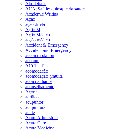
Abu Dhabi
ACA; Saúde; quiosque da saúde
Academic Writing
Ação
ação direta
Ação M
Ação Médica
acção médica
Accident & Emergency
Accident and Emergency
accommodation
account
ACCUTE
acomodação
acomodação gratuita
acompanhante
aconselhamento
Açores
acrilico
acupuntor
acupuntura
acute
Acute Admissions
Acute Care
Acute Medicine