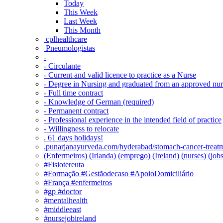
Today
This Week
Last Week
This Month
‎ cplhealthcare‬
Pneumologistas
-
- Circulante
- Current and valid licence to practice as a Nurse
- Degree in Nursing and graduated from an approved nu
- Full time contract
- Knowledge of German (required)
- Permanent contract
- Professional experience in the intended field of practice
- Willingness to relocate
. 61 days holidays!
.punarjanayurveda.com/hyderabad/stomach-cancer-treatm
(Enfermeiros) (Irlanda) (emprego) (Ireland) (nurses) (jo
#Fisiotereuta
#Formação #Gestãodecaso #ApoioDomiciliário
#França #enfermeiros
#gp #doctor
#mentalhealth
#middleeast
#nursejobireland