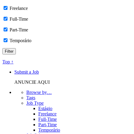
Freelance
Full-Time
Part-Time
Temporário
Top ↑
Submit a Job
ANUNCIE AQUI
Browse by…
Tags
Job Type
Estágio
Freelance
Full-Time
Part-Time
Temporário