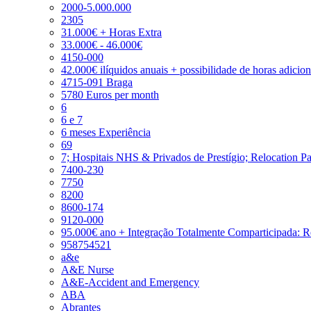
2000-5.000.000
2305
31.000€ + Horas Extra
33.000€ - 46.000€
4150-000
42.000€ ilíquidos anuais + possibilidade de horas adicio
4715-091 Braga
5780 Euros per month
6
6 e 7
6 meses Experiência
69
7; Hospitais NHS & Privados de Prestígio; Relocation P
7400-230
7750
8200
8600-174
9120-000
95.000€ ano + Integração Totalmente Comparticipada: 
958754521
a&e
A&E Nurse
A&E-Accident and Emergency
ABA
Abrantes