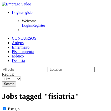
Login/register
Welcome
Login/Register
CONCURSOS
Artigos
Enfermeiro
Fisioterapeuta
Médico
Dentista
Radius:
Search
Jobs tagged "fisiatria"
Estágio