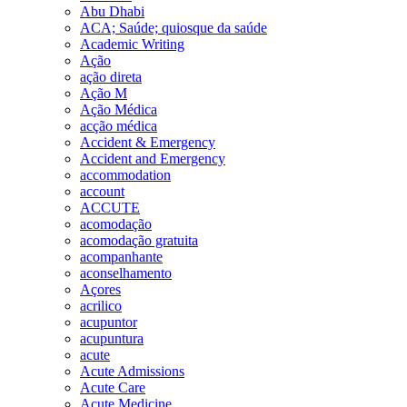
Abu Dhabi
ACA; Saúde; quiosque da saúde
Academic Writing
Ação
ação direta
Ação M
Ação Médica
acção médica
Accident & Emergency
Accident and Emergency
accommodation
account
ACCUTE
acomodação
acomodação gratuita
acompanhante
aconselhamento
Açores
acrilico
acupuntor
acupuntura
acute
Acute Admissions
Acute Care
Acute Medicine