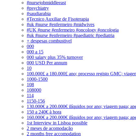
#nursejobmiddleeast
#psychiatry
#saudiarabia
#Tecnico Auxiliar de Fisoterapia
#uk #nurse #enfermeiro #midwives
#UK #nurse #enfermeiro #oncology #oncologia
#uk #nurse #enfermeiro #paediatric #pediatria
+ despesas combustivel
000
000 a 15
000 salary plus 35% turnover
000 USD Per annum
10
100.000£ a 180.000£ ano; processo registo GMC; viage
1000-1500
108
108000
114
1150-156
130.000€ a 200.000€ ilíquidos por ano; viagem paga; ape
150 a 240€ à hora
160.000€ a 200.000€ ilíquidos por ano; viagem paga; ape
1st Interview in Lisboa possible
2 meses de acomodação
2 months free accomodation