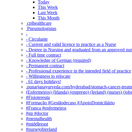
Today
This Week
Last Week
This Month
‎ cplhealthcare‬
Pneumologistas
-
- Circulante
- Current and valid licence to practice as a Nurse
- Degree in Nursing and graduated from an approved nu
- Full time contract
- Knowledge of German (required)
- Permanent contract
- Professional experience in the intended field of practice
- Willingness to relocate
. 61 days holidays!
.punarjanayurveda.com/hyderabad/stomach-cancer-treatm
(Enfermeiros) (Irlanda) (emprego) (Ireland) (nurses) (jo
#Fisiotereuta
#Formação #Gestãodecaso #ApoioDomiciliário
#França #enfermeiros
#gp #doctor
#mentalhealth
#middleeast
#nursejobireland