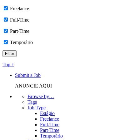
Freelance
Full-Time
Part-Time
Temporário
Top ↑
Submit a Job
ANUNCIE AQUI
Browse by…
Tags
Job Type
Estágio
Freelance
Full-Time
Part-Time
Temporário