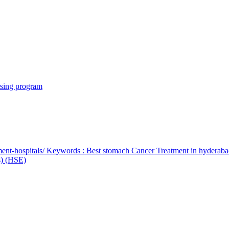
rsing program
ent-hospitals/ Keywords : Best stomach Cancer Treatment in hyderab
bs) (HSE)