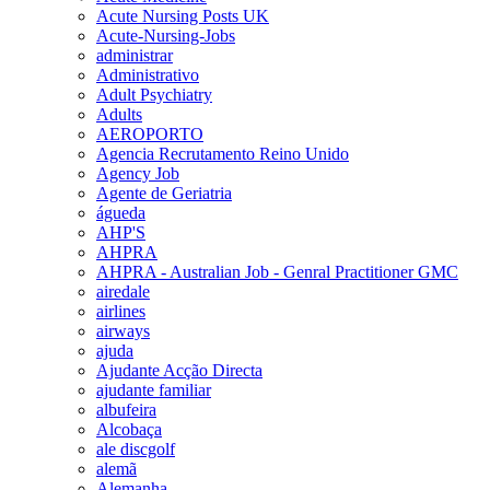
Acute Nursing Posts UK
Acute-Nursing-Jobs
administrar
Administrativo
Adult Psychiatry
Adults
AEROPORTO
Agencia Recrutamento Reino Unido
Agency Job
Agente de Geriatria
águeda
AHP'S
AHPRA
AHPRA - Australian Job - Genral Practitioner GMC
airedale
airlines
airways
ajuda
Ajudante Acção Directa
ajudante familiar
albufeira
Alcobaça
ale discgolf
alemã
Alemanha