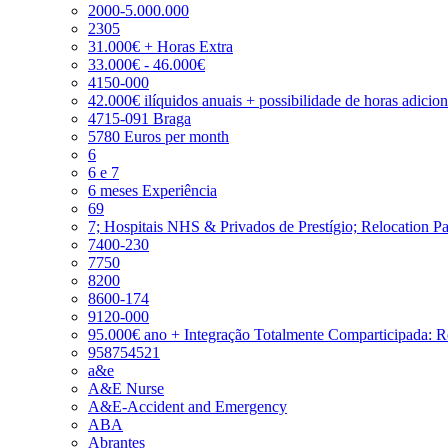
2000-5.000.000
2305
31.000€ + Horas Extra
33.000€ - 46.000€
4150-000
42.000€ ilíquidos anuais + possibilidade de horas adicio
4715-091 Braga
5780 Euros per month
6
6 e 7
6 meses Experiência
69
7; Hospitais NHS & Privados de Prestígio; Relocation P
7400-230
7750
8200
8600-174
9120-000
95.000€ ano + Integração Totalmente Comparticipada: 
958754521
a&e
A&E Nurse
A&E-Accident and Emergency
ABA
Abrantes