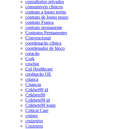
consultorios privados
consumiveis clínicos
contrato a longo termo
contrato de longo prazo
contrato França
contrato permanente
Contratos Permanentes
Convencional
coordenação clínica
coordenador de bloco
coração
Cork
cowhig
Cpl Healthcare
creditação OE
criança
Crianças
Crikbet99 id
Crikbets99
Crikbets99 id
Crikbets99 login
Critical Care
cruises
cruizeiros
Cruzeiros