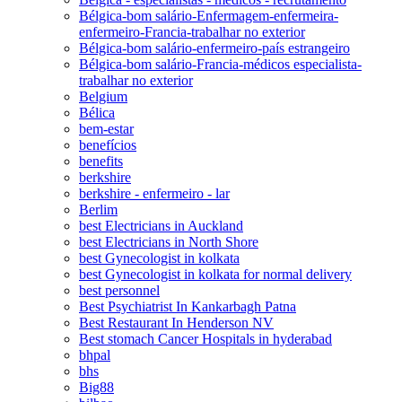
Bélgica-bom salário-Enfermagem-enfermeira-
enfermeiro-Francia-trabalhar no exterior
Bélgica-bom salário-enfermeiro-país estrangeiro
Bélgica-bom salário-Francia-médicos especialista-
trabalhar no exterior
Belgium
Bélica
bem-estar
benefícios
benefits
berkshire
berkshire - enfermeiro - lar
Berlim
best Electricians in Auckland
best Electricians in North Shore
best Gynecologist in kolkata
best Gynecologist in kolkata for normal delivery
best personnel
Best Psychiatrist In Kankarbagh Patna
Best Restaurant In Henderson NV
Best stomach Cancer Hospitals in hyderabad
bhpal
bhs
Big88