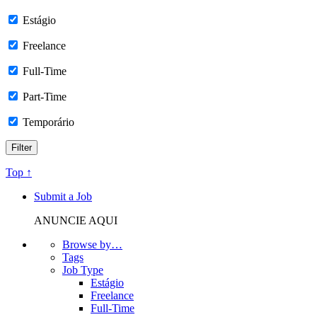
Estágio
Freelance
Full-Time
Part-Time
Temporário
Top ↑
Submit a Job
ANUNCIE AQUI
Browse by…
Tags
Job Type
Estágio
Freelance
Full-Time