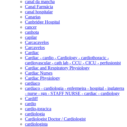
canal da mancha
Canal Farmácia
canal hospitalar
Canarias
Canbridge Hospital
cancer
canhota
capilar
Carcacavelos
Carcavelos
Cardiac
Cardiac - cardio - Cardiology - cardiothoracic -
cardiovascular - cath lab - CCU - CICU - perfusionist
Cardiac and Respiratory Physiology
Cardiac Nurses
Cardiac Physiology
cardiaco
cardiaco - cardiologia - enfermeira - hospital - inglaterra
- nurse - rgn - STAFF NURSE - cardiac - cardiology
Cardiff
cardio
cardio-toracica
cardiologia
Cardiologist Doctor / Cardiologist
cardiologista