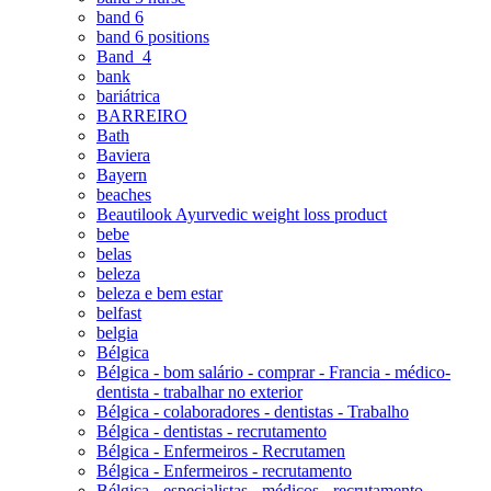
band 6
band 6 positions
Band_4
bank
bariátrica
BARREIRO
Bath
Baviera
Bayern
beaches
Beautilook Ayurvedic weight loss product
bebe
belas
beleza
beleza e bem estar
belfast
belgia
Bélgica
Bélgica - bom salário - comprar - Francia - médico-
dentista - trabalhar no exterior
Bélgica - colaboradores - dentistas - Trabalho
Bélgica - dentistas - recrutamento
Bélgica - Enfermeiros - Recrutamen
Bélgica - Enfermeiros - recrutamento
Bélgica - especialistas - médicos - recrutamento