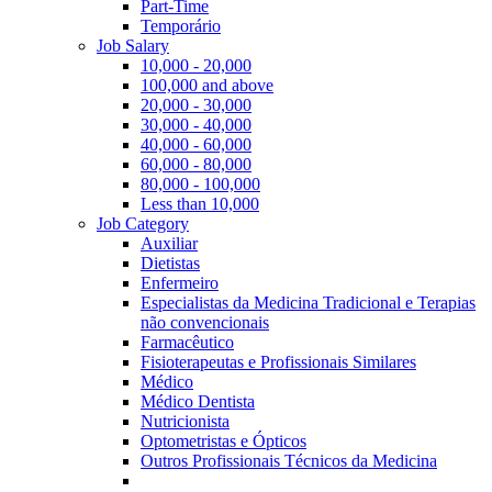
Part-Time
Temporário
Job Salary
10,000 - 20,000
100,000 and above
20,000 - 30,000
30,000 - 40,000
40,000 - 60,000
60,000 - 80,000
80,000 - 100,000
Less than 10,000
Job Category
Auxiliar
Dietistas
Enfermeiro
Especialistas da Medicina Tradicional e Terapias
não convencionais
Farmacêutico
Fisioterapeutas e Profissionais Similares
Médico
Médico Dentista
Nutricionista
Optometristas e Ópticos
Outros Profissionais Técnicos da Medicina