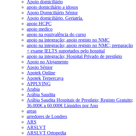
Apoio domiciliário
apoio domiciliário a idosos
Apoio Domiciliário Sénior
Apoio domiciliário. Geriatría.
apoio HCPC
apoio medico
apoio na equivalência do curso
apoio na integração; apoio registo no NMC
apoio na integração; apoio registo no NMC; preparação
+ exame IELTS suportados pelo hospital
apoio na integração; Hospital Privado de prestígio
Apoio no Alojamento
Apoio Sénior
Apotek Online
Apotek Terpercaya
APPLYING
Arabia
Arábia Saudita
Arábia Saudita Hospitais de Prestígio; Registo Gratuito;
36.000€ a 60.000€ Líquidos por Ano
areas
arredores de Londres
ARS
ARSLVT
ARSLVT Ortopedia