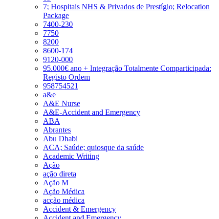
7; Hospitais NHS & Privados de Prestígio; Relocation
Package
7400-230
7750
8200
8600-174
9120-000
95.000€ ano + Integração Totalmente Comparticipada:
Registo Ordem
958754521
a&e
A&E Nurse
A&E-Accident and Emergency
ABA
Abrantes
Abu Dhabi
ACA; Saúde; quiosque da saúde
Academic Writing
Ação
ação direta
Ação M
Ação Médica
acção médica
Accident & Emergency
Accident and Emergency