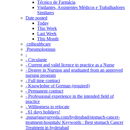
Técnico de Farmácia
Vigilantes, Assistentes Médicos e Trabalhadores
Similares
Date posted
Today
This Week
Last Week
This Month
‎ cplhealthcare‬
Pneumologistas
-
- Circulante
- Current and valid licence to practice as a Nurse
- Degree in Nursing and graduated from an approved
nursing program
- Full time contract
- Knowledge of German (required)
- Permanent contract
- Professional experience in the intended field of
practice
- Willingness to relocate
. 61 days holidays!
.punarjanayurveda.com/hyderabad/stomach-cancer-
treatment-hospitals/ Keywords : Best stomach Cancer
Treatment in hyderabad