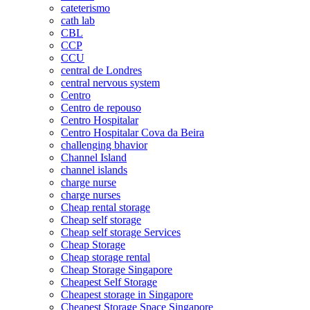
cateterismo
cath lab
CBL
CCP
CCU
central de Londres
central nervous system
Centro
Centro de repouso
Centro Hospitalar
Centro Hospitalar Cova da Beira
challenging bhavior
Channel Island
channel islands
charge nurse
charge nurses
Cheap rental storage
Cheap self storage
Cheap self storage Services
Cheap Storage
Cheap storage rental
Cheap Storage Singapore
Cheapest Self Storage
Cheapest storage in Singapore
Cheapest Storage Space Singapore