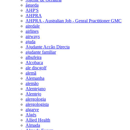
águeda
AHP'S
AHPRA
AHPRA - Australian Job - Genral Practitioner GMC
airedale
airlines
airways
ajuda
Ajudante Acção Directa
ajudante familiar
albufeira
Alcobaça
ale discgolf
alemã
Alemanha
alemão
Alentejano
Alentejo
alergologia
alergologista
algarve
Algés
Allied Health
Almada