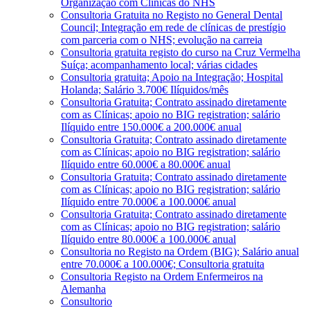
Organização com Clínicas do NHS
Consultoria Gratuita no Registo no General Dental
Council; Integração em rede de clínicas de prestígio
com parceria com o NHS; evolução na carreia
Consultoria gratuita registo do curso na Cruz Vermelha
Suíça; acompanhamento local; várias cidades
Consultoria gratuita; Apoio na Integração; Hospital
Holanda; Salário 3.700€ Ilíquidos/mês
Consultoria Gratuita; Contrato assinado diretamente
com as Clínicas; apoio no BIG registration; salário
Ilíquido entre 150.000€ a 200.000€ anual
Consultoria Gratuita; Contrato assinado diretamente
com as Clínicas; apoio no BIG registration; salário
Ilíquido entre 60.000€ a 80.000€ anual
Consultoria Gratuita; Contrato assinado diretamente
com as Clínicas; apoio no BIG registration; salário
Ilíquido entre 70.000€ a 100.000€ anual
Consultoria Gratuita; Contrato assinado diretamente
com as Clínicas; apoio no BIG registration; salário
Ilíquido entre 80.000€ a 100.000€ anual
Consultoria no Registo na Ordem (BIG); Salário anual
entre 70.000€ a 100.000€; Consultoria gratuita
Consultoria Registo na Ordem Enfermeiros na
Alemanha
Consultorio