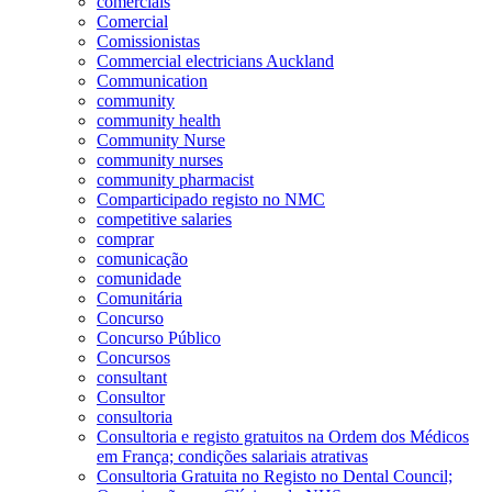
comerciais
Comercial
Comissionistas
Commercial electricians Auckland
Communication
community
community health
Community Nurse
community nurses
community pharmacist
Comparticipado registo no NMC
competitive salaries
comprar
comunicação
comunidade
Comunitária
Concurso
Concurso Público
Concursos
consultant
Consultor
consultoria
Consultoria e registo gratuitos na Ordem dos Médicos
em França; condições salariais atrativas
Consultoria Gratuita no Registo no Dental Council;