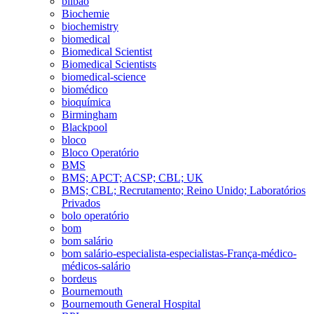
bilbao
Biochemie
biochemistry
biomedical
Biomedical Scientist
Biomedical Scientists
biomedical-science
biomédico
bioquímica
Birmingham
Blackpool
bloco
Bloco Operatório
BMS
BMS; APCT; ACSP; CBL; UK
BMS; CBL; Recrutamento; Reino Unido; Laboratórios
Privados
bolo operatório
bom
bom salário
bom salário-especialista-especialistas-França-médico-
médicos-salário
bordeus
Bournemouth
Bournemouth General Hospital