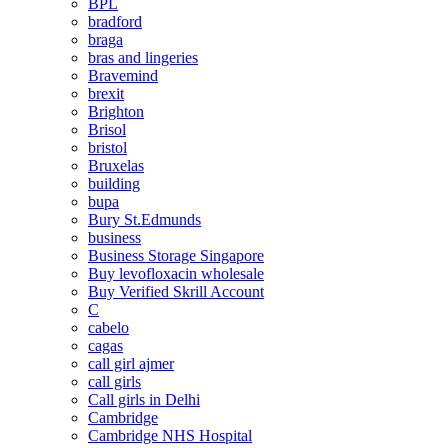
BPL
bradford
braga
bras and lingeries
Bravemind
brexit
Brighton
Brisol
bristol
Bruxelas
building
bupa
Bury St.Edmunds
business
Business Storage Singapore
Buy levofloxacin wholesale
Buy Verified Skrill Account
C
cabelo
cagas
call girl ajmer
call girls
Call girls in Delhi
Cambridge
Cambridge NHS Hospital