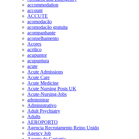
accommodation
account
ACCUTE
acomodação
acomodação gratuita
acompanhante
aconselhamento
Açores
acrilico
acupuntor
acupuntura
acute
Acute Admissions
Acute Care
Acute Medicine
Acute Nursing Posts UK
Acute-Nursing-Jobs
administrar
Administrativo
Adult Psychiatry
Adults
AEROPORTO
Agencia Recrutamento Reino Unido
Agency Job
Agente de Geriatria