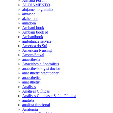
Almada Forum
ALOJAMENTO
alojamento gratuito
alvalade
alzheimer
amadora
Ambani book
Ambani book id
Ambanibook
ambulance service
America do Sul
American Nursing
Amora/Seixal
anaesthesia
Anaesthesia Specialists
anaesthesiologist doctor
anaesthetic practitioner
anaesthetics
anaesthetist
Análises
Análises Clínicas
Análises Clinicas e Saúde Pública
analista
analista funcional
Anatomia