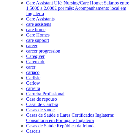
Care Assistant UK; Nursing/Care Home; Salários entre
1.500£ a 2.000£ por mês; Acompanhamento local em
Inglaterra
Care Assistants
care assistens
care home
Care Homes
care support
career
career progression
Caregiver
Caremark
carer
cariaco
Carlisle
Carlow
carreira
Carreira Profissional
Casa de repouso
Casal de Cambra
Casas de saúde
Casas de Saúde e Lares Certificados Inglaterra;
Consultoria em Portugal e Inglaterra
Casas de Saúde República da Irlanda
Cascais