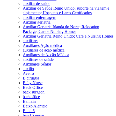
auxiliar de saúde
Auxiliar de Saúde Reino Unido; suporte na viagem e
alojamento; Hospitais e Lares Certificados
auxiliar enfermagem
Auxiliar geriatria
Auxiliar Geriatria Irlanda do Norte; Relocation
Package; Care e Nursing Homes
Auxiliar Geriatria Reino Unido; Care e Nursing Homes
auxiliares
Auxiliares Ação médica
auxiliares de ação médica
Auxiliares de Acção Médica
auxiliares de saúde
Auxiliares Sénior
auxilio
Aveiro
B cirurgia
Baby Nurse
Back Office
back surgeon
backoffice
Bahrain
Baixo Alentejo
Band 5
band 5 nurse