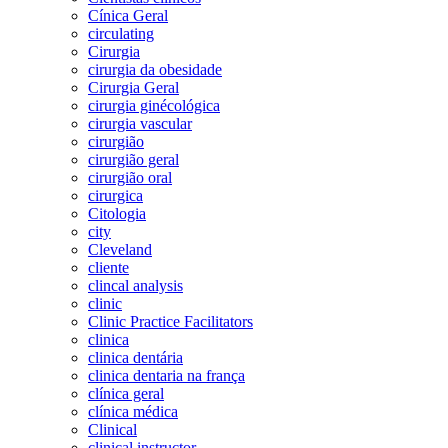
Cínica Geral
circulating
Cirurgia
cirurgia da obesidade
Cirurgia Geral
cirurgia ginécológica
cirurgia vascular
cirurgião
cirurgião geral
cirurgião oral
cirurgica
Citologia
city
Cleveland
cliente
clincal analysis
clinic
Clinic Practice Facilitators
clinica
clinica dentária
clinica dentaria na frança
clínica geral
clínica médica
Clinical
clinical instructor