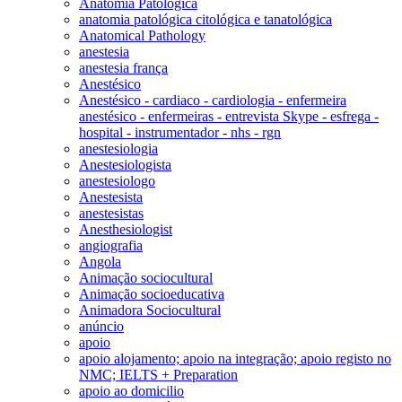
Anatomia Patológica
anatomia patológica citológica e tanatológica
Anatomical Pathology
anestesia
anestesia frança
Anestésico
Anestésico - cardiaco - cardiologia - enfermeira
anestésico - enfermeiras - entrevista Skype - esfrega -
hospital - instrumentador - nhs - rgn
anestesiologia
Anestesiologista
anestesiologo
Anestesista
anestesistas
Anesthesiologist
angiografia
Angola
Animação sociocultural
Animação socioeducativa
Animadora Sociocultural
anúncio
apoio
apoio alojamento; apoio na integração; apoio registo no
NMC; IELTS + Preparation
apoio ao domicilio