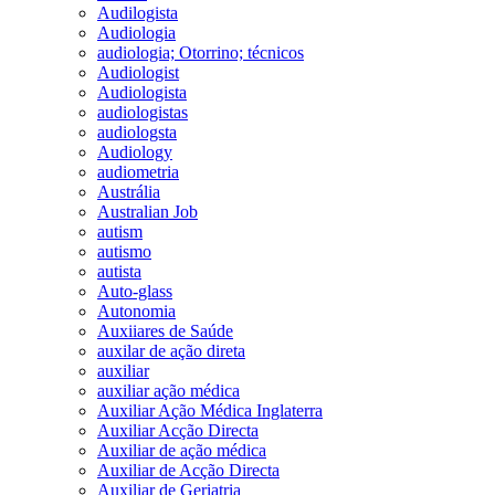
Audilogista
Audiologia
audiologia; Otorrino; técnicos
Audiologist
Audiologista
audiologistas
audiologsta
Audiology
audiometria
Austrália
Australian Job
autism
autismo
autista
Auto-glass
Autonomia
Auxiiares de Saúde
auxilar de ação direta
auxiliar
auxiliar ação médica
Auxiliar Ação Médica Inglaterra
Auxiliar Acção Directa
Auxiliar de ação médica
Auxiliar de Acção Directa
Auxiliar de Geriatria