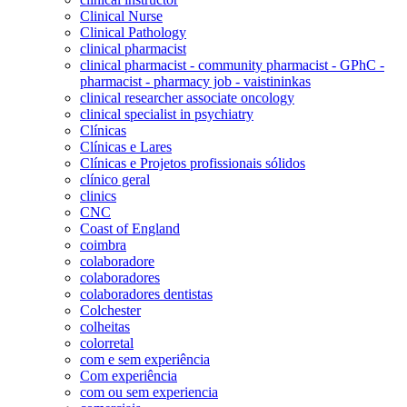
Clinical Nurse
Clinical Pathology
clinical pharmacist
clinical pharmacist - community pharmacist - GPhC -
pharmacist - pharmacy job - vaistininkas
clinical researcher associate oncology
clinical specialist in psychiatry
Clínicas
Clínicas e Lares
Clínicas e Projetos profissionais sólidos
clínico geral
clinics
CNC
Coast of England
coimbra
colaboradore
colaboradores
colaboradores dentistas
Colchester
colheitas
colorretal
com e sem experiência
Com experiência
com ou sem experiencia