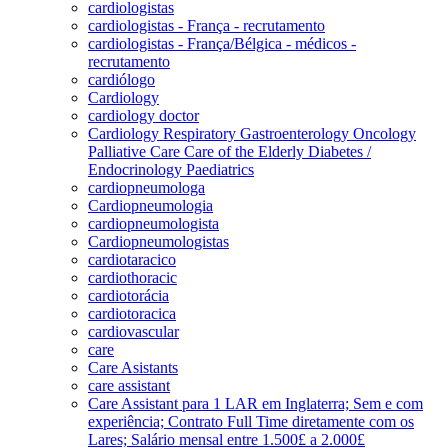
cardiologistas
cardiologistas - França - recrutamento
cardiologistas - França/Bélgica - médicos -
recrutamento
cardiólogo
Cardiology
cardiology doctor
Cardiology Respiratory Gastroenterology Oncology
Palliative Care Care of the Elderly Diabetes /
Endocrinology Paediatrics
cardiopneumologa
Cardiopneumologia
cardiopneumologista
Cardiopneumologistas
cardiotaracico
cardiothoracic
cardiotorácia
cardiotoracica
cardiovascular
care
Care Asistants
care assistant
Care Assistant para 1 LAR em Inglaterra; Sem e com
experiência; Contrato Full Time diretamente com os
Lares; Salário mensal entre 1.500£ a 2.000£