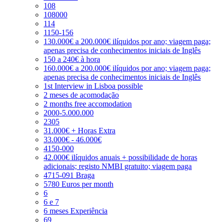
108
108000
114
1150-156
130.000€ a 200.000€ ilíquidos por ano; viagem paga;
apenas precisa de conhecimentos iniciais de Inglês
150 a 240€ à hora
160.000€ a 200.000€ ilíquidos por ano; viagem paga;
apenas precisa de conhecimentos iniciais de Inglês
1st Interview in Lisboa possible
2 meses de acomodação
2 months free accomodation
2000-5.000.000
2305
31.000€ + Horas Extra
33.000€ - 46.000€
4150-000
42.000€ ilíquidos anuais + possibilidade de horas
adicionais; registo NMBI gratuito; viagem paga
4715-091 Braga
5780 Euros per month
6
6 e 7
6 meses Experiência
69