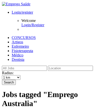
Login/register
Welcome
Login/Register
CONCURSOS
Artigos
Enfermeiro
Fisioterapeuta
Médico
Dentista
Radius:
Search
Jobs tagged "Emprego
Australia"