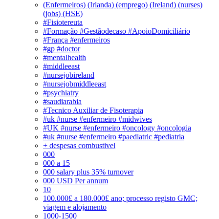
(Enfermeiros) (Irlanda) (emprego) (Ireland) (nurses)
(jobs) (HSE)
#Fisiotereuta
#Formação #Gestãodecaso #ApoioDomiciliário
#França #enfermeiros
#gp #doctor
#mentalhealth
#middleeast
#nursejobireland
#nursejobmiddleeast
#psychiatry
#saudiarabia
#Tecnico Auxiliar de Fisoterapia
#uk #nurse #enfermeiro #midwives
#UK #nurse #enfermeiro #oncology #oncologia
#uk #nurse #enfermeiro #paediatric #pediatria
+ despesas combustivel
000
000 a 15
000 salary plus 35% turnover
000 USD Per annum
10
100.000£ a 180.000£ ano; processo registo GMC;
viagem e alojamento
1000-1500