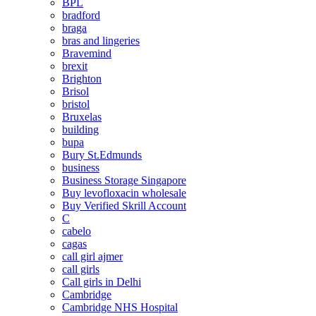
BPL
bradford
braga
bras and lingeries
Bravemind
brexit
Brighton
Brisol
bristol
Bruxelas
building
bupa
Bury St.Edmunds
business
Business Storage Singapore
Buy levofloxacin wholesale
Buy Verified Skrill Account
C
cabelo
cagas
call girl ajmer
call girls
Call girls in Delhi
Cambridge
Cambridge NHS Hospital