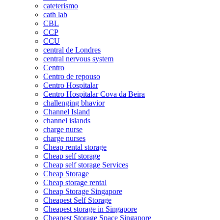
cateterismo
cath lab
CBL
CCP
CCU
central de Londres
central nervous system
Centro
Centro de repouso
Centro Hospitalar
Centro Hospitalar Cova da Beira
challenging bhavior
Channel Island
channel islands
charge nurse
charge nurses
Cheap rental storage
Cheap self storage
Cheap self storage Services
Cheap Storage
Cheap storage rental
Cheap Storage Singapore
Cheapest Self Storage
Cheapest storage in Singapore
Cheapest Storage Space Singapore