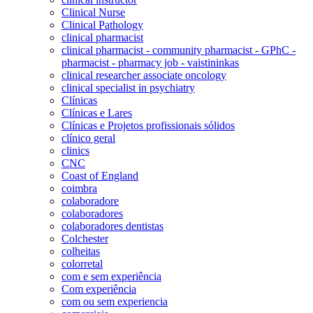
Clinical Nurse
Clinical Pathology
clinical pharmacist
clinical pharmacist - community pharmacist - GPhC -
pharmacist - pharmacy job - vaistininkas
clinical researcher associate oncology
clinical specialist in psychiatry
Clínicas
Clínicas e Lares
Clínicas e Projetos profissionais sólidos
clínico geral
clinics
CNC
Coast of England
coimbra
colaboradore
colaboradores
colaboradores dentistas
Colchester
colheitas
colorretal
com e sem experiência
Com experiência
com ou sem experiencia