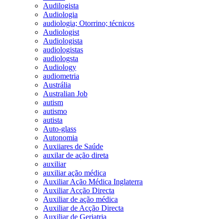
Audilogista
Audiologia
audiologia; Otorrino; técnicos
Audiologist
Audiologista
audiologistas
audiologsta
Audiology
audiometria
Austrália
Australian Job
autism
autismo
autista
Auto-glass
Autonomia
Auxiiares de Saúde
auxilar de ação direta
auxiliar
auxiliar ação médica
Auxiliar Ação Médica Inglaterra
Auxiliar Acção Directa
Auxiliar de ação médica
Auxiliar de Acção Directa
Auxiliar de Geriatria