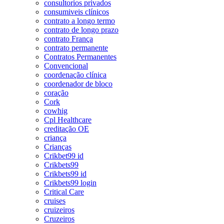
consultorios privados
consumiveis clínicos
contrato a longo termo
contrato de longo prazo
contrato França
contrato permanente
Contratos Permanentes
Convencional
coordenação clínica
coordenador de bloco
coração
Cork
cowhig
Cpl Healthcare
creditação OE
criança
Crianças
Crikbet99 id
Crikbets99
Crikbets99 id
Crikbets99 login
Critical Care
cruises
cruizeiros
Cruzeiros