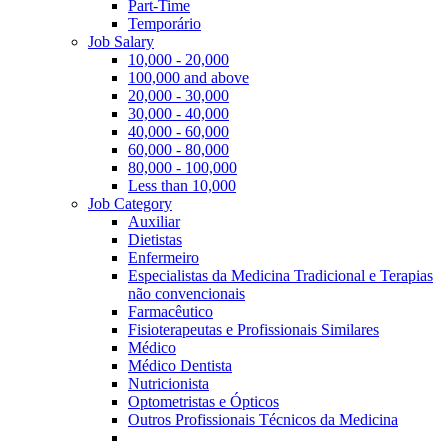
Part-Time
Temporário
Job Salary
10,000 - 20,000
100,000 and above
20,000 - 30,000
30,000 - 40,000
40,000 - 60,000
60,000 - 80,000
80,000 - 100,000
Less than 10,000
Job Category
Auxiliar
Dietistas
Enfermeiro
Especialistas da Medicina Tradicional e Terapias
não convencionais
Farmacêutico
Fisioterapeutas e Profissionais Similares
Médico
Médico Dentista
Nutricionista
Optometristas e Ópticos
Outros Profissionais Técnicos da Medicina