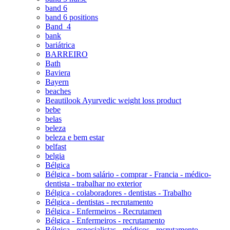
band 6
band 6 positions
Band_4
bank
bariátrica
BARREIRO
Bath
Baviera
Bayern
beaches
Beautilook Ayurvedic weight loss product
bebe
belas
beleza
beleza e bem estar
belfast
belgia
Bélgica
Bélgica - bom salário - comprar - Francia - médico-
dentista - trabalhar no exterior
Bélgica - colaboradores - dentistas - Trabalho
Bélgica - dentistas - recrutamento
Bélgica - Enfermeiros - Recrutamen
Bélgica - Enfermeiros - recrutamento
Bélgica - especialistas - médicos - recrutamento