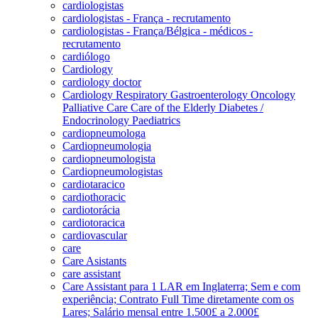
cardiologistas
cardiologistas - França - recrutamento
cardiologistas - França/Bélgica - médicos -
recrutamento
cardiólogo
Cardiology
cardiology doctor
Cardiology Respiratory Gastroenterology Oncology
Palliative Care Care of the Elderly Diabetes /
Endocrinology Paediatrics
cardiopneumologa
Cardiopneumologia
cardiopneumologista
Cardiopneumologistas
cardiotaracico
cardiothoracic
cardiotorácia
cardiotoracica
cardiovascular
care
Care Asistants
care assistant
Care Assistant para 1 LAR em Inglaterra; Sem e com
experiência; Contrato Full Time diretamente com os
Lares; Salário mensal entre 1.500£ a 2.000£