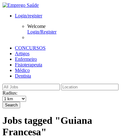
Login/register
Welcome
Login/Register
CONCURSOS
Artigos
Enfermeiro
Fisioterapeuta
Médico
Dentista
Radius:
Search
Jobs tagged "Guiana
Francesa"