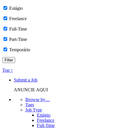
Estágio
Freelance
Full-Time
Part-Time
Temporário
Top ↑
Submit a Job
ANUNCIE AQUI
Browse by…
Tags
Job Type
Estágio
Freelance
Full-Time