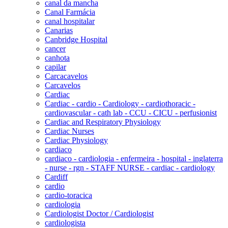
canal da mancha
Canal Farmácia
canal hospitalar
Canarias
Canbridge Hospital
cancer
canhota
capilar
Carcacavelos
Carcavelos
Cardiac
Cardiac - cardio - Cardiology - cardiothoracic -
cardiovascular - cath lab - CCU - CICU - perfusionist
Cardiac and Respiratory Physiology
Cardiac Nurses
Cardiac Physiology
cardiaco
cardiaco - cardiologia - enfermeira - hospital - inglaterra
- nurse - rgn - STAFF NURSE - cardiac - cardiology
Cardiff
cardio
cardio-toracica
cardiologia
Cardiologist Doctor / Cardiologist
cardiologista