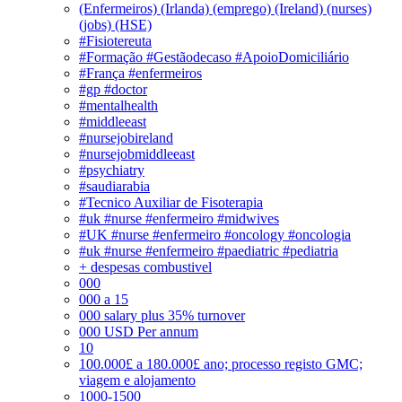
(Enfermeiros) (Irlanda) (emprego) (Ireland) (nurses)
(jobs) (HSE)
#Fisiotereuta
#Formação #Gestãodecaso #ApoioDomiciliário
#França #enfermeiros
#gp #doctor
#mentalhealth
#middleeast
#nursejobireland
#nursejobmiddleeast
#psychiatry
#saudiarabia
#Tecnico Auxiliar de Fisoterapia
#uk #nurse #enfermeiro #midwives
#UK #nurse #enfermeiro #oncology #oncologia
#uk #nurse #enfermeiro #paediatric #pediatria
+ despesas combustivel
000
000 a 15
000 salary plus 35% turnover
000 USD Per annum
10
100.000£ a 180.000£ ano; processo registo GMC;
viagem e alojamento
1000-1500