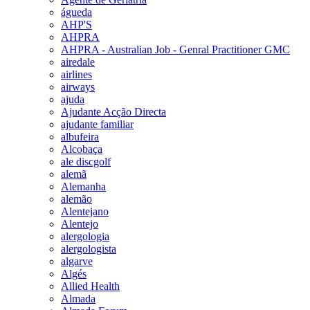
águeda
AHP'S
AHPRA
AHPRA - Australian Job - Genral Practitioner GMC
airedale
airlines
airways
ajuda
Ajudante Acção Directa
ajudante familiar
albufeira
Alcobaça
ale discgolf
alemã
Alemanha
alemão
Alentejano
Alentejo
alergologia
alergologista
algarve
Algés
Allied Health
Almada