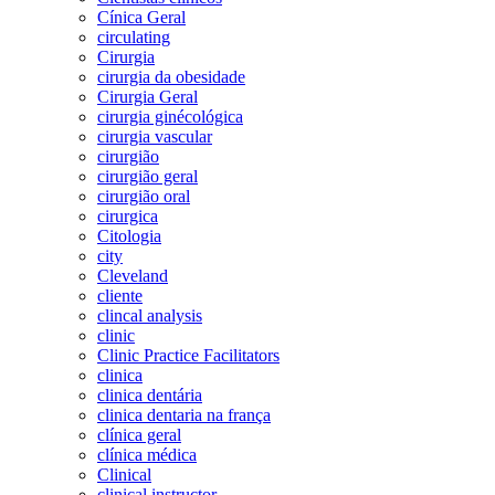
Cínica Geral
circulating
Cirurgia
cirurgia da obesidade
Cirurgia Geral
cirurgia ginécológica
cirurgia vascular
cirurgião
cirurgião geral
cirurgião oral
cirurgica
Citologia
city
Cleveland
cliente
clincal analysis
clinic
Clinic Practice Facilitators
clinica
clinica dentária
clinica dentaria na frança
clínica geral
clínica médica
Clinical
clinical instructor