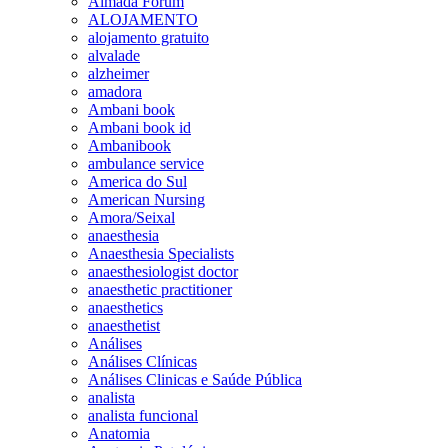
Almada Forum
ALOJAMENTO
alojamento gratuito
alvalade
alzheimer
amadora
Ambani book
Ambani book id
Ambanibook
ambulance service
America do Sul
American Nursing
Amora/Seixal
anaesthesia
Anaesthesia Specialists
anaesthesiologist doctor
anaesthetic practitioner
anaesthetics
anaesthetist
Análises
Análises Clínicas
Análises Clinicas e Saúde Pública
analista
analista funcional
Anatomia