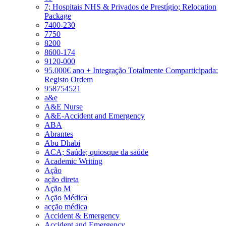
7; Hospitais NHS & Privados de Prestígio; Relocation
Package
7400-230
7750
8200
8600-174
9120-000
95.000€ ano + Integração Totalmente Comparticipada:
Registo Ordem
958754521
a&e
A&E Nurse
A&E-Accident and Emergency
ABA
Abrantes
Abu Dhabi
ACA; Saúde; quiosque da saúde
Academic Writing
Ação
ação direta
Ação M
Ação Médica
acção médica
Accident & Emergency
Accident and Emergency