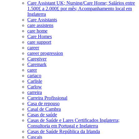
Care Assistant UK; Nursing/Care Home; Salários entre
1.500£ a 2.000£ por mês; Acompanhamento local em
Inglaterra
Care Assistants
care assistens
care home
Care Homes
care support
career
career progression
Caregiver
Caremark
carer
cariaco
Carlisle
Carlow
carreira
Carreira Profissional
Casa de repouso
Casal de Cambra
Casas de saúde
Casas de Saúde e Lares Certificados Inglaterra;
Consultoria em Portugal e Inglaterra
Casas de Saúde República da Irlanda
Cascais