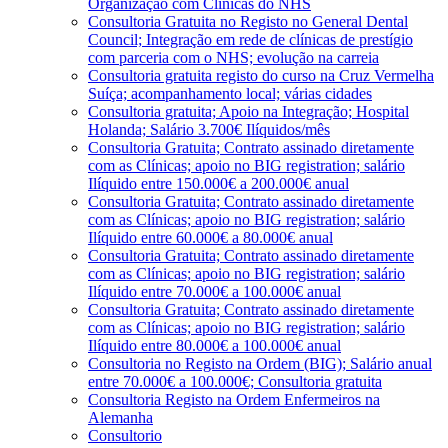
Organização com Clínicas do NHS
Consultoria Gratuita no Registo no General Dental
Council; Integração em rede de clínicas de prestígio
com parceria com o NHS; evolução na carreia
Consultoria gratuita registo do curso na Cruz Vermelha
Suíça; acompanhamento local; várias cidades
Consultoria gratuita; Apoio na Integração; Hospital
Holanda; Salário 3.700€ Ilíquidos/mês
Consultoria Gratuita; Contrato assinado diretamente
com as Clínicas; apoio no BIG registration; salário
Ilíquido entre 150.000€ a 200.000€ anual
Consultoria Gratuita; Contrato assinado diretamente
com as Clínicas; apoio no BIG registration; salário
Ilíquido entre 60.000€ a 80.000€ anual
Consultoria Gratuita; Contrato assinado diretamente
com as Clínicas; apoio no BIG registration; salário
Ilíquido entre 70.000€ a 100.000€ anual
Consultoria Gratuita; Contrato assinado diretamente
com as Clínicas; apoio no BIG registration; salário
Ilíquido entre 80.000€ a 100.000€ anual
Consultoria no Registo na Ordem (BIG); Salário anual
entre 70.000€ a 100.000€; Consultoria gratuita
Consultoria Registo na Ordem Enfermeiros na
Alemanha
Consultorio