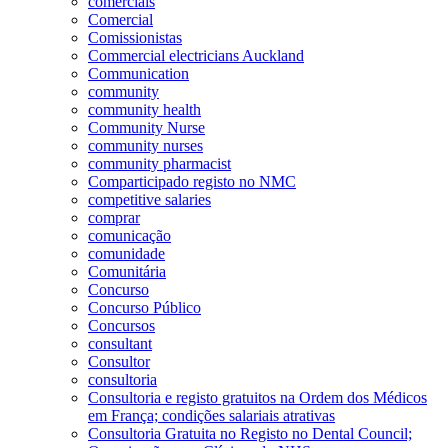
comerciais
Comercial
Comissionistas
Commercial electricians Auckland
Communication
community
community health
Community Nurse
community nurses
community pharmacist
Comparticipado registo no NMC
competitive salaries
comprar
comunicação
comunidade
Comunitária
Concurso
Concurso Público
Concursos
consultant
Consultor
consultoria
Consultoria e registo gratuitos na Ordem dos Médicos
em França; condições salariais atrativas
Consultoria Gratuita no Registo no Dental Council;