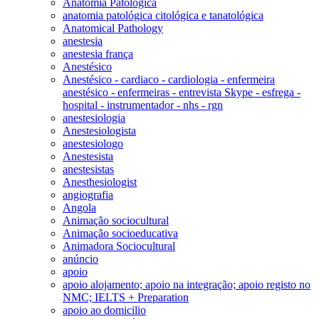
Anatomia Patológica
anatomia patológica citológica e tanatológica
Anatomical Pathology
anestesia
anestesia frança
Anestésico
Anestésico - cardiaco - cardiologia - enfermeira
anestésico - enfermeiras - entrevista Skype - esfrega -
hospital - instrumentador - nhs - rgn
anestesiologia
Anestesiologista
anestesiologo
Anestesista
anestesistas
Anesthesiologist
angiografia
Angola
Animação sociocultural
Animação socioeducativa
Animadora Sociocultural
anúncio
apoio
apoio alojamento; apoio na integração; apoio registo no
NMC; IELTS + Preparation
apoio ao domicilio