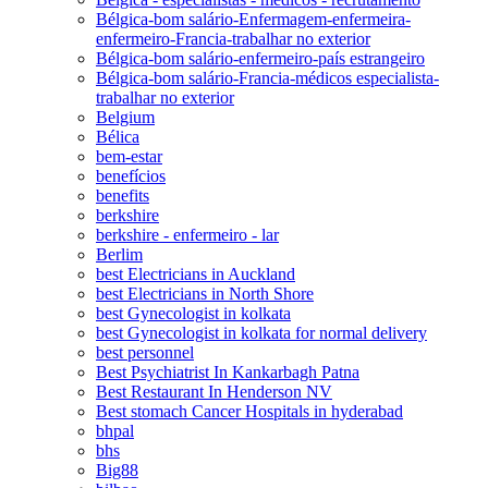
Bélgica-bom salário-Enfermagem-enfermeira-
enfermeiro-Francia-trabalhar no exterior
Bélgica-bom salário-enfermeiro-país estrangeiro
Bélgica-bom salário-Francia-médicos especialista-
trabalhar no exterior
Belgium
Bélica
bem-estar
benefícios
benefits
berkshire
berkshire - enfermeiro - lar
Berlim
best Electricians in Auckland
best Electricians in North Shore
best Gynecologist in kolkata
best Gynecologist in kolkata for normal delivery
best personnel
Best Psychiatrist In Kankarbagh Patna
Best Restaurant In Henderson NV
Best stomach Cancer Hospitals in hyderabad
bhpal
bhs
Big88