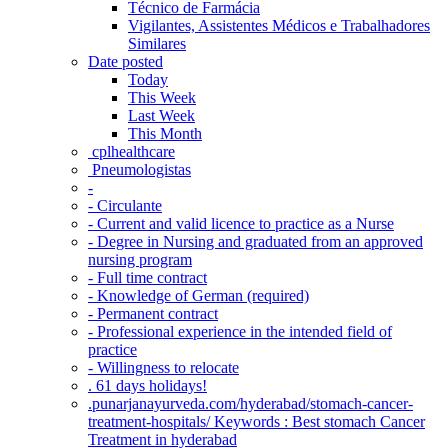
Técnico de Farmácia
Vigilantes, Assistentes Médicos e Trabalhadores
Similares
Date posted
Today
This Week
Last Week
This Month
‎ cplhealthcare‬
Pneumologistas
-
- Circulante
- Current and valid licence to practice as a Nurse
- Degree in Nursing and graduated from an approved
nursing program
- Full time contract
- Knowledge of German (required)
- Permanent contract
- Professional experience in the intended field of
practice
- Willingness to relocate
. 61 days holidays!
.punarjanayurveda.com/hyderabad/stomach-cancer-
treatment-hospitals/ Keywords : Best stomach Cancer
Treatment in hyderabad