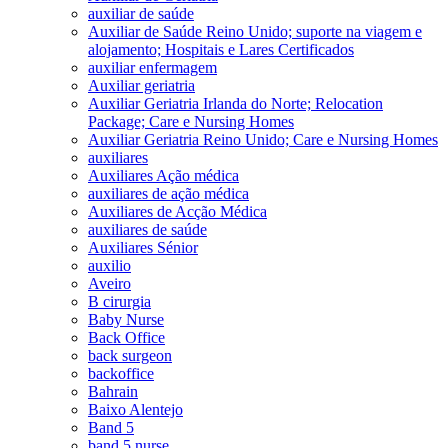
auxiliar de saúde
Auxiliar de Saúde Reino Unido; suporte na viagem e
alojamento; Hospitais e Lares Certificados
auxiliar enfermagem
Auxiliar geriatria
Auxiliar Geriatria Irlanda do Norte; Relocation
Package; Care e Nursing Homes
Auxiliar Geriatria Reino Unido; Care e Nursing Homes
auxiliares
Auxiliares Ação médica
auxiliares de ação médica
Auxiliares de Acção Médica
auxiliares de saúde
Auxiliares Sénior
auxilio
Aveiro
B cirurgia
Baby Nurse
Back Office
back surgeon
backoffice
Bahrain
Baixo Alentejo
Band 5
band 5 nurse