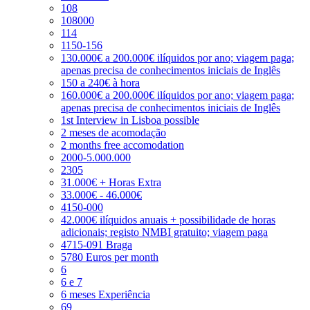
108
108000
114
1150-156
130.000€ a 200.000€ ilíquidos por ano; viagem paga;
apenas precisa de conhecimentos iniciais de Inglês
150 a 240€ à hora
160.000€ a 200.000€ ilíquidos por ano; viagem paga;
apenas precisa de conhecimentos iniciais de Inglês
1st Interview in Lisboa possible
2 meses de acomodação
2 months free accomodation
2000-5.000.000
2305
31.000€ + Horas Extra
33.000€ - 46.000€
4150-000
42.000€ ilíquidos anuais + possibilidade de horas
adicionais; registo NMBI gratuito; viagem paga
4715-091 Braga
5780 Euros per month
6
6 e 7
6 meses Experiência
69