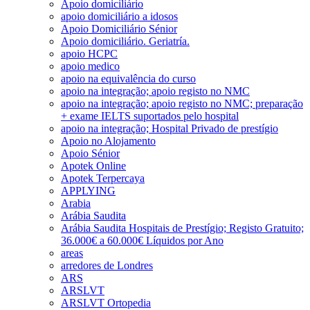
Apoio domiciliário
apoio domiciliário a idosos
Apoio Domiciliário Sénior
Apoio domiciliário. Geriatría.
apoio HCPC
apoio medico
apoio na equivalência do curso
apoio na integração; apoio registo no NMC
apoio na integração; apoio registo no NMC; preparação
+ exame IELTS suportados pelo hospital
apoio na integração; Hospital Privado de prestígio
Apoio no Alojamento
Apoio Sénior
Apotek Online
Apotek Terpercaya
APPLYING
Arabia
Arábia Saudita
Arábia Saudita Hospitais de Prestígio; Registo Gratuito;
36.000€ a 60.000€ Líquidos por Ano
areas
arredores de Londres
ARS
ARSLVT
ARSLVT Ortopedia