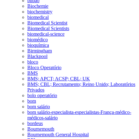
bilbao
Biochemie
biochemistry
biomedical
Biomedical Scientist
Biomedical Scientists
biomedical-science
biomédico
bioquímica
Birmingham
Blackpool
bloco
Bloco Operatório
BMS
BMS; APCT; ACSP; CBL; UK
BMS; CBL; Recrutamento; Reino Unido; Laboratórios
Privados
bolo operatório
bom
bom salário
bom salário-especialista-especialistas-França-médico-
médicos-salário
bordeus
Bournemouth
Bournemouth General Hospital