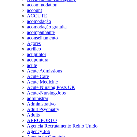
accommodation
account
ACCUTE
acomodação
acomodação gratuita
acompanhante
aconselhamento
Açores
acrilico
acupuntor
acupuntura
acute
Acute Admissions
Acute Care
Acute Medicine
Acute Nursing Posts UK
Acute-Nursing-Jobs
administrar
Administrativo
Adult Psychiatry
Adults
AEROPORTO
Agencia Recrutamento Reino Unido
Agency Job
Agente de Geriatria