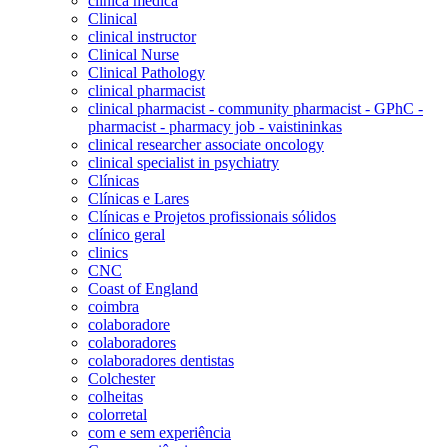
clínica médica
Clinical
clinical instructor
Clinical Nurse
Clinical Pathology
clinical pharmacist
clinical pharmacist - community pharmacist - GPhC -
pharmacist - pharmacy job - vaistininkas
clinical researcher associate oncology
clinical specialist in psychiatry
Clínicas
Clínicas e Lares
Clínicas e Projetos profissionais sólidos
clínico geral
clinics
CNC
Coast of England
coimbra
colaboradore
colaboradores
colaboradores dentistas
Colchester
colheitas
colorretal
com e sem experiência