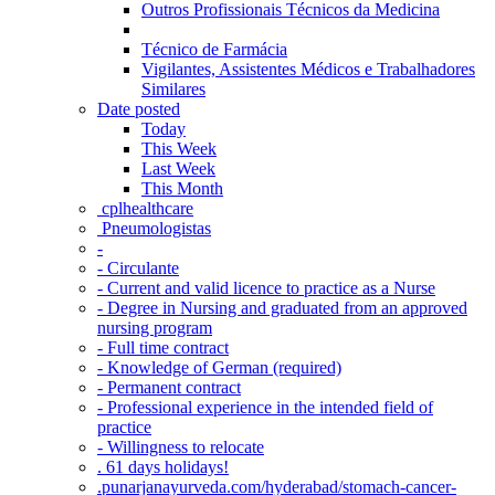
Outros Profissionais Técnicos da Medicina
Técnico de Farmácia
Vigilantes, Assistentes Médicos e Trabalhadores
Similares
Date posted
Today
This Week
Last Week
This Month
‎ cplhealthcare‬
Pneumologistas
-
- Circulante
- Current and valid licence to practice as a Nurse
- Degree in Nursing and graduated from an approved
nursing program
- Full time contract
- Knowledge of German (required)
- Permanent contract
- Professional experience in the intended field of
practice
- Willingness to relocate
. 61 days holidays!
.punarjanayurveda.com/hyderabad/stomach-cancer-