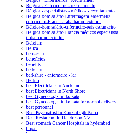
Bélgica - Enfermeiros - Recrutamen
Bélgica - Enfermeiros - recrutamento
Bélgica - especialistas - médicos - recrutamento
Bélgica-bom salário-Enfermagem-enfermeira-
enfermeiro-Francia-trabalhar no exterior
Bélgica-bom salário-enfermeiro-país estrangeiro
Bélgica-bom salário-Francia-médicos especialista-
trabalhar no exterior
Belgium
Bélica
bem-estar
benefícios
benefits
berkshire
berkshire - enfermeiro - lar
Berlim
best Electricians in Auckland
best Electricians in North Shore
best Gynecologist in kolkata
best Gynecologist in kolkata for normal delivery
best personnel
Best Psychiatrist In Kankarbagh Patna
Best Restaurant In Henderson NV
Best stomach Cancer Hospitals in hyderabad
bhpal