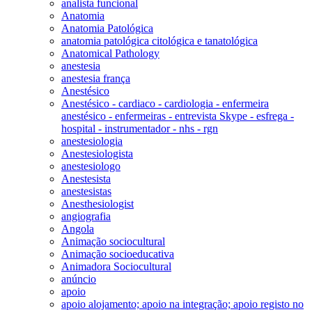
analista funcional
Anatomia
Anatomia Patológica
anatomia patológica citológica e tanatológica
Anatomical Pathology
anestesia
anestesia frança
Anestésico
Anestésico - cardiaco - cardiologia - enfermeira
anestésico - enfermeiras - entrevista Skype - esfrega -
hospital - instrumentador - nhs - rgn
anestesiologia
Anestesiologista
anestesiologo
Anestesista
anestesistas
Anesthesiologist
angiografia
Angola
Animação sociocultural
Animação socioeducativa
Animadora Sociocultural
anúncio
apoio
apoio alojamento; apoio na integração; apoio registo no