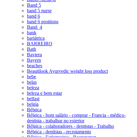
Band 5
band 5 nurse
band 6
band 6 positions
Band_4
bank
bariátrica
BARREIRO
Bath
Baviera
Bayern
beaches
Beautilook Ayurvedic weight loss product
bebe
belas
beleza
beleza e bem estar
belfast
belgia
Bélgica
Bélgica - bom salário - comprar - Francia - médico-
dentista - trabalhar no exterior
Bélgica - colaboradores - dentistas - Trabalho
Bélgica - dentistas - recrutamento