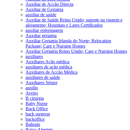
Auxiliar de Acção Directa
Auxiliar de Geriatria
auxiliar de saúde
Auxiliar de Saúde Reino Unido; suporte na viagem e
alojamento; Hospitais e Lares Certificados
auxiliar enfermagem
Auxiliar geriatria
Auxiliar Geriatria Irlanda do Norte; Relocation
Package; Care e Nursing Homes
Auxiliar Geriatria Reino Unido; Care e Nursing Homes
auxiliares
Auxiliares Ação médica
auxiliares de ação médica
Auxiliares de Acção Médica
auxiliares de saúde
Auxiliares Sénior
auxilio
Aveiro
B cirurgia
Baby Nurse
Back Office
back surgeon
backoffice
Bahrain
Baixo Alentejo