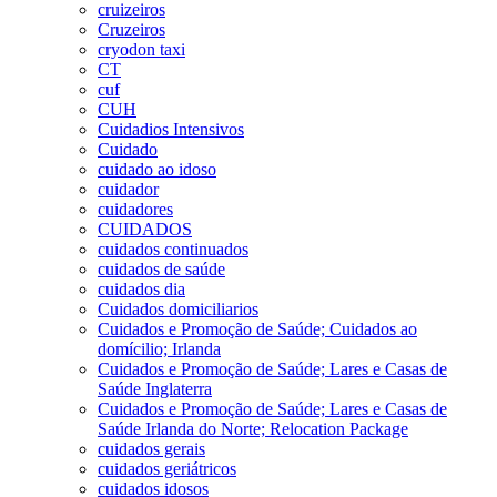
cruizeiros
Cruzeiros
cryodon taxi
CT
cuf
CUH
Cuidadios Intensivos
Cuidado
cuidado ao idoso
cuidador
cuidadores
CUIDADOS
cuidados continuados
cuidados de saúde
cuidados dia
Cuidados domiciliarios
Cuidados e Promoção de Saúde; Cuidados ao
domícilio; Irlanda
Cuidados e Promoção de Saúde; Lares e Casas de
Saúde Inglaterra
Cuidados e Promoção de Saúde; Lares e Casas de
Saúde Irlanda do Norte; Relocation Package
cuidados gerais
cuidados geriátricos
cuidados idosos