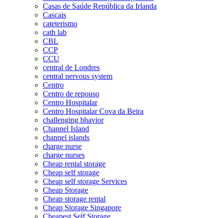
Casas de Saúde República da Irlanda
Cascais
cateterismo
cath lab
CBL
CCP
CCU
central de Londres
central nervous system
Centro
Centro de repouso
Centro Hospitalar
Centro Hospitalar Cova da Beira
challenging bhavior
Channel Island
channel islands
charge nurse
charge nurses
Cheap rental storage
Cheap self storage
Cheap self storage Services
Cheap Storage
Cheap storage rental
Cheap Storage Singapore
Cheapest Self Storage