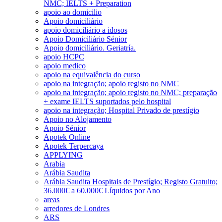
NMC; IELTS + Preparation
apoio ao domicilio
Apoio domiciliário
apoio domiciliário a idosos
Apoio Domiciliário Sénior
Apoio domiciliário. Geriatría.
apoio HCPC
apoio medico
apoio na equivalência do curso
apoio na integração; apoio registo no NMC
apoio na integração; apoio registo no NMC; preparação
+ exame IELTS suportados pelo hospital
apoio na integração; Hospital Privado de prestígio
Apoio no Alojamento
Apoio Sénior
Apotek Online
Apotek Terpercaya
APPLYING
Arabia
Arábia Saudita
Arábia Saudita Hospitais de Prestígio; Registo Gratuito;
36.000€ a 60.000€ Líquidos por Ano
areas
arredores de Londres
ARS