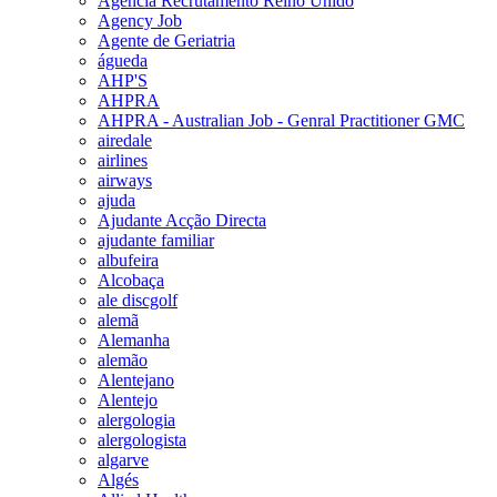
Agencia Recrutamento Reino Unido
Agency Job
Agente de Geriatria
águeda
AHP'S
AHPRA
AHPRA - Australian Job - Genral Practitioner GMC
airedale
airlines
airways
ajuda
Ajudante Acção Directa
ajudante familiar
albufeira
Alcobaça
ale discgolf
alemã
Alemanha
alemão
Alentejano
Alentejo
alergologia
alergologista
algarve
Algés