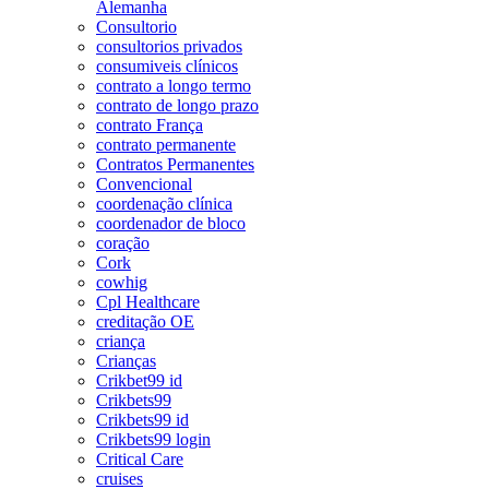
Alemanha
Consultorio
consultorios privados
consumiveis clínicos
contrato a longo termo
contrato de longo prazo
contrato França
contrato permanente
Contratos Permanentes
Convencional
coordenação clínica
coordenador de bloco
coração
Cork
cowhig
Cpl Healthcare
creditação OE
criança
Crianças
Crikbet99 id
Crikbets99
Crikbets99 id
Crikbets99 login
Critical Care
cruises