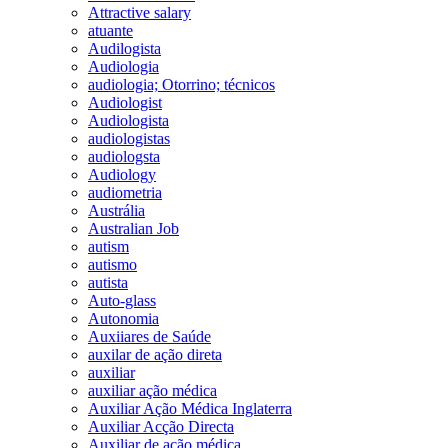
Attractive salary
atuante
Audilogista
Audiologia
audiologia; Otorrino; técnicos
Audiologist
Audiologista
audiologistas
audiologsta
Audiology
audiometria
Austrália
Australian Job
autism
autismo
autista
Auto-glass
Autonomia
Auxiiares de Saúde
auxilar de ação direta
auxiliar
auxiliar ação médica
Auxiliar Ação Médica Inglaterra
Auxiliar Acção Directa
Auxiliar de ação médica