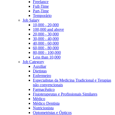
Freelance
Full-Time
Part-Time
Temporário
Job Salary
10,000 - 20,000
100,000 and above
20,000 - 30,000
30,000 - 40,000
40,000 - 60,000
60,000 - 80,000
80,000 - 100,000
Less than 10,000
Job Category
Auxiliar
Dietistas
Enfermeiro
Especialistas da Medicina Tradicional e Terapias
não convencionais
Farmacêutico
Fisioterapeutas e Profissionais Similares
Médico
Médico Dentista
Nutricionista
Optometristas e Ópticos