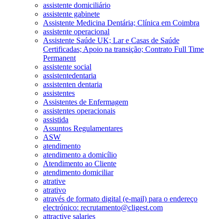
assistente domiciliário
assistente gabinete
Assistente Medicina Dentária; Clínica em Coimbra
assistente operacional
Assistente Saúde UK; Lar e Casas de Saúde
Certificadas; Apoio na transição; Contrato Full Time
Permanent
assistente social
assistentedentaria
assistenten dentaria
assistentes
Assistentes de Enfermagem
assistentes operacionais
assistida
Assuntos Regulamentares
ASW
atendimento
atendimento a domicílio
Atendimento ao Cliente
atendimento domiciliar
atrative
atrativo
através de formato digital (e-mail) para o endereço
electrónico: recrutamento@cligest.com
attractive salaries