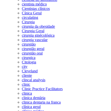
cientista médico
Cientistas clínicos
Cínica Geral
circulating
Cirurgia
cirurgia da obesidade
Cirurgia Geral
cirurgia ginécológica
cirurgia vascular
cirurgião
cirurgião geral
cirurgião oral
cirurgica
Citologia
city
Cleveland
cliente
clincal analysis
clinic
Clinic Practice Facilitators
clinica
clinica dentária
clinica dentaria na frança
clínica geral