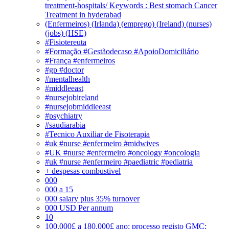
treatment-hospitals/ Keywords : Best stomach Cancer
Treatment in hyderabad
(Enfermeiros) (Irlanda) (emprego) (Ireland) (nurses)
(jobs) (HSE)
#Fisiotereuta
#Formação #Gestãodecaso #ApoioDomiciliário
#França #enfermeiros
#gp #doctor
#mentalhealth
#middleeast
#nursejobireland
#nursejobmiddleeast
#psychiatry
#saudiarabia
#Tecnico Auxiliar de Fisoterapia
#uk #nurse #enfermeiro #midwives
#UK #nurse #enfermeiro #oncology #oncologia
#uk #nurse #enfermeiro #paediatric #pediatria
+ despesas combustivel
000
000 a 15
000 salary plus 35% turnover
000 USD Per annum
10
100.000£ a 180.000£ ano; processo registo GMC;