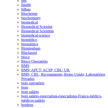
bhs
Big88
bilbao
Biochemie
biochemistry
biomedical
Biomedical Scientist
Biomedical Scientists
biomedical-science
biomédico
bioquímica
Birmingham
Blackpool
bloco
Bloco Operatório
BMS
BMS; APCT; ACSP; CBL; UK
BMS; CBL; Recrutamento; Reino Unido; Laboratórios
Privados
bolo operatório
bom
bom salário
bom salário-especialista-especialistas-França-médico-
médicos-salário
bordeus