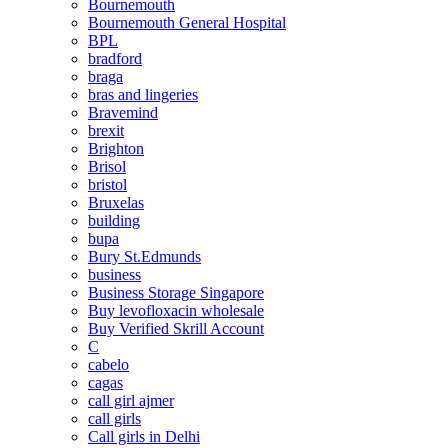
Bournemouth
Bournemouth General Hospital
BPL
bradford
braga
bras and lingeries
Bravemind
brexit
Brighton
Brisol
bristol
Bruxelas
building
bupa
Bury St.Edmunds
business
Business Storage Singapore
Buy levofloxacin wholesale
Buy Verified Skrill Account
C
cabelo
cagas
call girl ajmer
call girls
Call girls in Delhi