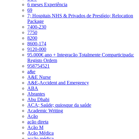
6 meses Experiência
69
7; Hospitais NHS & Privados de Prestígio; Relocation
Package
7400-230
7750
8200
8600-174
9120-000
95.000€ ano + Integração Totalmente Comparticipada:
Registo Ordem
958754521
a&e
A&E Nurse
A&E-Accident and Emergency
ABA
Abrantes
Abu Dhabi
ACA; Saúde; quiosque da saúde
Academic Writing
Ação
ação direta
Ação M
Ação Médica
acção médica