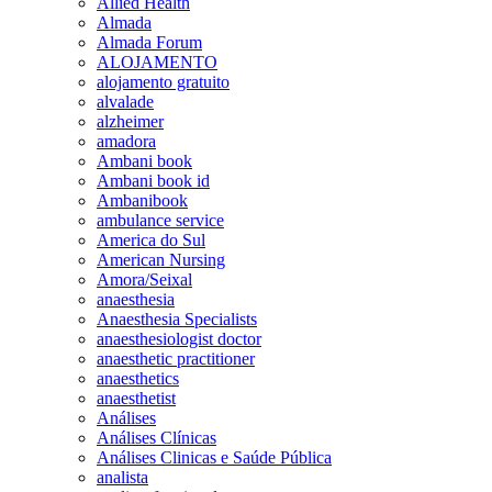
Allied Health
Almada
Almada Forum
ALOJAMENTO
alojamento gratuito
alvalade
alzheimer
amadora
Ambani book
Ambani book id
Ambanibook
ambulance service
America do Sul
American Nursing
Amora/Seixal
anaesthesia
Anaesthesia Specialists
anaesthesiologist doctor
anaesthetic practitioner
anaesthetics
anaesthetist
Análises
Análises Clínicas
Análises Clinicas e Saúde Pública
analista