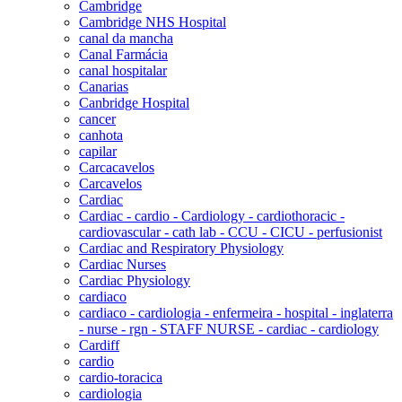
Cambridge
Cambridge NHS Hospital
canal da mancha
Canal Farmácia
canal hospitalar
Canarias
Canbridge Hospital
cancer
canhota
capilar
Carcacavelos
Carcavelos
Cardiac
Cardiac - cardio - Cardiology - cardiothoracic -
cardiovascular - cath lab - CCU - CICU - perfusionist
Cardiac and Respiratory Physiology
Cardiac Nurses
Cardiac Physiology
cardiaco
cardiaco - cardiologia - enfermeira - hospital - inglaterra
- nurse - rgn - STAFF NURSE - cardiac - cardiology
Cardiff
cardio
cardio-toracica
cardiologia