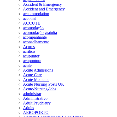
Accident & Emergency
Accident and Emergency
accommodation
account
ACCUTE
acomodação
acomodação gratuita
acompanhante
aconselhamento
Açores
acrilico
acupuntor
acupuntura
acute
Acute Admissions
Acute Care
Acute Medicine
Acute Nursing Posts UK
Acute-Nursing-Jobs
administrar
Administrativo
Adult Psychiatry
Adults
AEROPORTO