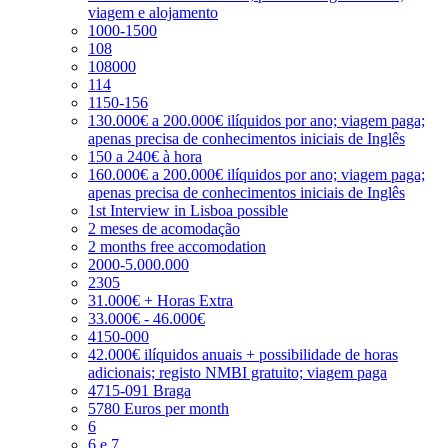
viagem e alojamento
1000-1500
108
108000
114
1150-156
130.000€ a 200.000€ ilíquidos por ano; viagem paga;
apenas precisa de conhecimentos iniciais de Inglês
150 a 240€ à hora
160.000€ a 200.000€ ilíquidos por ano; viagem paga;
apenas precisa de conhecimentos iniciais de Inglês
1st Interview in Lisboa possible
2 meses de acomodação
2 months free accomodation
2000-5.000.000
2305
31.000€ + Horas Extra
33.000€ - 46.000€
4150-000
42.000€ ilíquidos anuais + possibilidade de horas
adicionais; registo NMBI gratuito; viagem paga
4715-091 Braga
5780 Euros per month
6
6 e 7