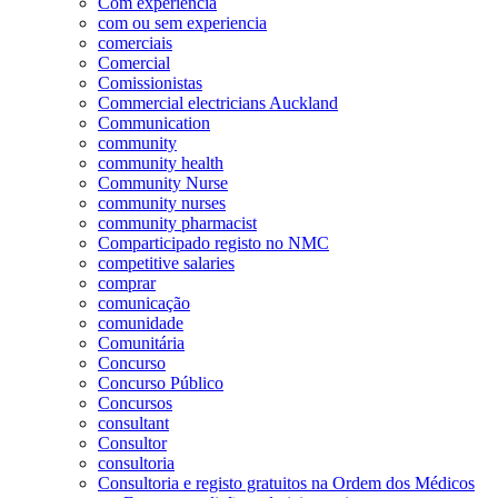
Com experiência
com ou sem experiencia
comerciais
Comercial
Comissionistas
Commercial electricians Auckland
Communication
community
community health
Community Nurse
community nurses
community pharmacist
Comparticipado registo no NMC
competitive salaries
comprar
comunicação
comunidade
Comunitária
Concurso
Concurso Público
Concursos
consultant
Consultor
consultoria
Consultoria e registo gratuitos na Ordem dos Médicos