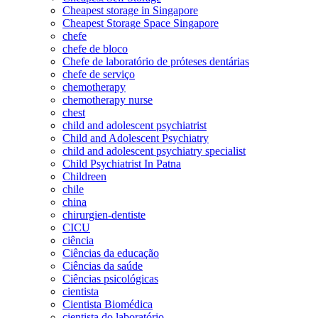
Cheapest storage in Singapore
Cheapest Storage Space Singapore
chefe
chefe de bloco
Chefe de laboratório de próteses dentárias
chefe de serviço
chemotherapy
chemotherapy nurse
chest
child and adolescent psychiatrist
Child and Adolescent Psychiatry
child and adolescent psychiatry specialist
Child Psychiatrist In Patna
Childreen
chile
china
chirurgien-dentiste
CICU
ciência
Ciências da educação
Ciências da saúde
Ciências psicológicas
cientista
Cientista Biomédica
cientista do laboratório