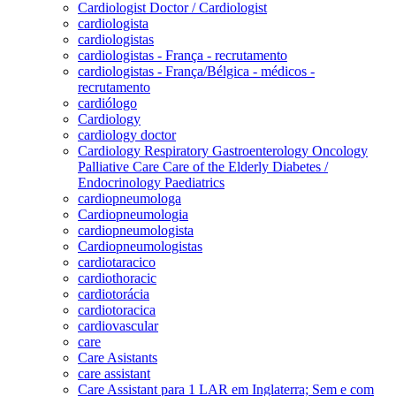
Cardiologist Doctor / Cardiologist
cardiologista
cardiologistas
cardiologistas - França - recrutamento
cardiologistas - França/Bélgica - médicos -
recrutamento
cardiólogo
Cardiology
cardiology doctor
Cardiology Respiratory Gastroenterology Oncology
Palliative Care Care of the Elderly Diabetes /
Endocrinology Paediatrics
cardiopneumologa
Cardiopneumologia
cardiopneumologista
Cardiopneumologistas
cardiotaracico
cardiothoracic
cardiotorácia
cardiotoracica
cardiovascular
care
Care Asistants
care assistant
Care Assistant para 1 LAR em Inglaterra; Sem e com