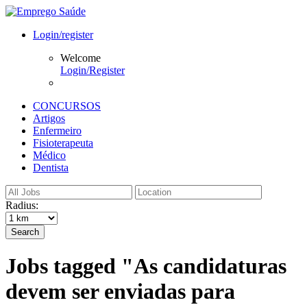
Login/register
Welcome
Login/Register
CONCURSOS
Artigos
Enfermeiro
Fisioterapeuta
Médico
Dentista
Radius:
Search
Jobs tagged "As candidaturas
devem ser enviadas para