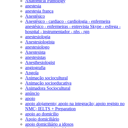
Anatomical Pathology
anestesia
anestesia frança
Anestésico
Anestésico - cardiaco - cardiologia - enfermeira
anestésico - enfermeiras - entrevista Skype - esfrega -
hospital - instrumentador - nhs - rgn
anestesiologia
Anestesiologista
anestesiologo
Anestesista
anestesistas
Anesthesiologist
angiografia
Angola
Animação sociocultural
Animação socioeducativa
Animadora Sociocultural
anúncio
apoio
apoio alojamento; apoio na integração; apoio registo no
NMC; IELTS + Preparation
apoio ao domicilio
Apoio domiciliário
apoio domiciliário a idosos