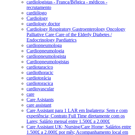
cardiologistas - França/Bélgica - médicos -
recrutamento
cardiólogo
Cardiology
cardiology doctor
Cardiology Respiratory Gastroenterology Oncology
Palliative Care Care of the Elderly Diabetes /
Endocrinology Paediatrics
cardiopneumologa
Cardiopneumologia
cardiopneumologista
Cardiopneumologistas
cardiotaracico
cardiothoracic
cardiotorácia
cardiotoracica
cardiovascular
care
Care Asistants
care assistant
Care Assistant para 1 LAR em Inglaterra; Sem e com
experiência; Contrato Full Time diretamente com os
Lares; Salário mensal entre 1.500£ a 2.000£
Care Assistant UK; Nursing/Care Home; Salários entre
1.500£ a 2.000£ por mês; Acompanhamento local em