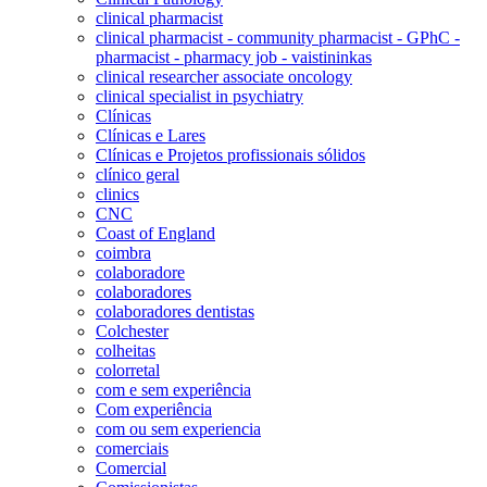
clinical pharmacist
clinical pharmacist - community pharmacist - GPhC -
pharmacist - pharmacy job - vaistininkas
clinical researcher associate oncology
clinical specialist in psychiatry
Clínicas
Clínicas e Lares
Clínicas e Projetos profissionais sólidos
clínico geral
clinics
CNC
Coast of England
coimbra
colaboradore
colaboradores
colaboradores dentistas
Colchester
colheitas
colorretal
com e sem experiência
Com experiência
com ou sem experiencia
comerciais
Comercial