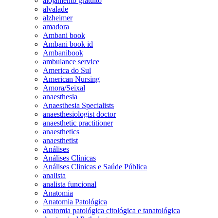
alojamento gratuito
alvalade
alzheimer
amadora
Ambani book
Ambani book id
Ambanibook
ambulance service
America do Sul
American Nursing
Amora/Seixal
anaesthesia
Anaesthesia Specialists
anaesthesiologist doctor
anaesthetic practitioner
anaesthetics
anaesthetist
Análises
Análises Clínicas
Análises Clinicas e Saúde Pública
analista
analista funcional
Anatomia
Anatomia Patológica
anatomia patológica citológica e tanatológica