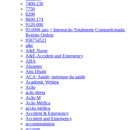
7400-230
7750
8200
8600-174
9120-000
95.000€ ano + Integração Totalmente Comparticipada:
Registo Ordem
958754521
a&e
A&E Nurse
A&E-Accident and Emergency
ABA
Abrantes
Abu Dhabi
ACA; Saúde; quiosque da saúde
Academic Writing
Ação
ação direta
Ação M
Ação Médica
acção médica
Accident & Emergency
Accident and Emergency
accommodation
account