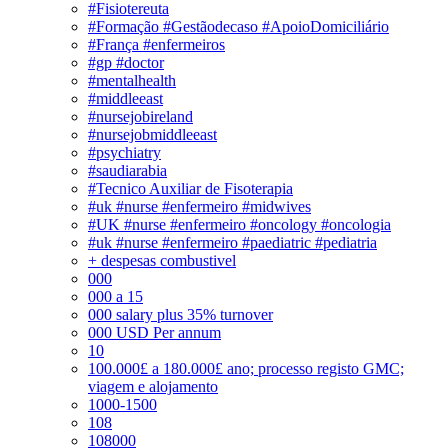
#Fisiotereuta
#Formação #Gestãodecaso #ApoioDomiciliário
#França #enfermeiros
#gp #doctor
#mentalhealth
#middleeast
#nursejobireland
#nursejobmiddleeast
#psychiatry
#saudiarabia
#Tecnico Auxiliar de Fisoterapia
#uk #nurse #enfermeiro #midwives
#UK #nurse #enfermeiro #oncology #oncologia
#uk #nurse #enfermeiro #paediatric #pediatria
+ despesas combustivel
000
000 a 15
000 salary plus 35% turnover
000 USD Per annum
10
100.000£ a 180.000£ ano; processo registo GMC;
viagem e alojamento
1000-1500
108
108000