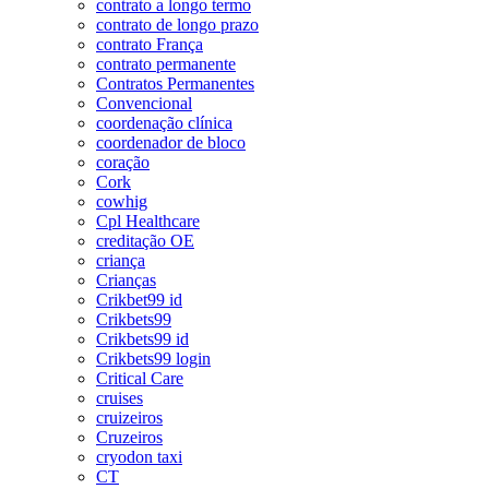
contrato a longo termo
contrato de longo prazo
contrato França
contrato permanente
Contratos Permanentes
Convencional
coordenação clínica
coordenador de bloco
coração
Cork
cowhig
Cpl Healthcare
creditação OE
criança
Crianças
Crikbet99 id
Crikbets99
Crikbets99 id
Crikbets99 login
Critical Care
cruises
cruizeiros
Cruzeiros
cryodon taxi
CT