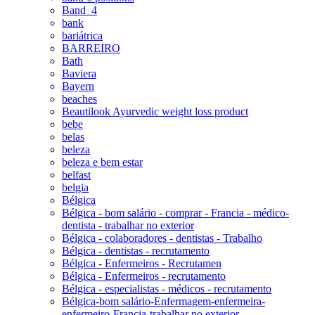
Band_4
bank
bariátrica
BARREIRO
Bath
Baviera
Bayern
beaches
Beautilook Ayurvedic weight loss product
bebe
belas
beleza
beleza e bem estar
belfast
belgia
Bélgica
Bélgica - bom salário - comprar - Francia - médico-
dentista - trabalhar no exterior
Bélgica - colaboradores - dentistas - Trabalho
Bélgica - dentistas - recrutamento
Bélgica - Enfermeiros - Recrutamen
Bélgica - Enfermeiros - recrutamento
Bélgica - especialistas - médicos - recrutamento
Bélgica-bom salário-Enfermagem-enfermeira-
enfermeiro-Francia-trabalhar no exterior