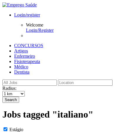
Login/register
Welcome
Login/Register
CONCURSOS
Artigos
Enfermeiro
Fisioterapeuta
Médico
Dentista
Radius:
Search
Jobs tagged "italiano"
Estágio