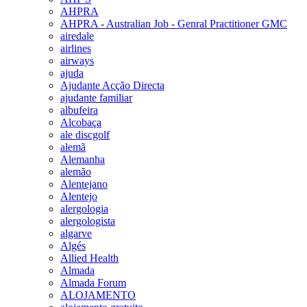
AHPRA
AHPRA - Australian Job - Genral Practitioner GMC
airedale
airlines
airways
ajuda
Ajudante Acção Directa
ajudante familiar
albufeira
Alcobaça
ale discgolf
alemã
Alemanha
alemão
Alentejano
Alentejo
alergologia
alergologista
algarve
Algés
Allied Health
Almada
Almada Forum
ALOJAMENTO