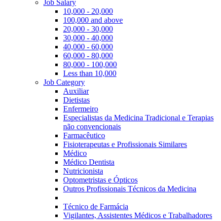
Job Salary
10,000 - 20,000
100,000 and above
20,000 - 30,000
30,000 - 40,000
40,000 - 60,000
60,000 - 80,000
80,000 - 100,000
Less than 10,000
Job Category
Auxiliar
Dietistas
Enfermeiro
Especialistas da Medicina Tradicional e Terapias
não convencionais
Farmacêutico
Fisioterapeutas e Profissionais Similares
Médico
Médico Dentista
Nutricionista
Optometristas e Ópticos
Outros Profissionais Técnicos da Medicina
Técnico de Farmácia
Vigilantes, Assistentes Médicos e Trabalhadores