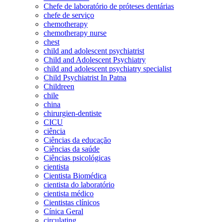
Chefe de laboratório de próteses dentárias
chefe de serviço
chemotherapy
chemotherapy nurse
chest
child and adolescent psychiatrist
Child and Adolescent Psychiatry
child and adolescent psychiatry specialist
Child Psychiatrist In Patna
Childreen
chile
china
chirurgien-dentiste
CICU
ciência
Ciências da educação
Ciências da saúde
Ciências psicológicas
cientista
Cientista Biomédica
cientista do laboratório
cientista médico
Cientistas clínicos
Cínica Geral
circulating