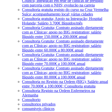
Council; Integração em rede de clínicas de prestígio
com parceria com o NHS; evolução na carreia
Consultoria gratuita registo do curso na Cruz Vermelha
Suíça; acompanhamento local; várias cidades
Consultoria gratuita; Apoio na Integração; Hospital
Holanda; Salário 3.700€ Ilíquidos/mês
Consultoria Gratuita; Contrato assinado diretamente
com as Clínicas; apoio no BIG registration; salário
Ilíquido entre 150.000€ a 200.000€ anual
Consultoria Gratuita; Contrato assinado diretamente
com as Clínicas; apoio no BIG registration; salário
Ilíquido entre 60.000€ a 80.000€ anual
Consultoria Gratuita; Contrato assinado diretamente
com as Clínicas; apoio no BIG registration; salário
Ilíquido entre 70.000€ a 100.000€ anual
Consultoria Gratuita; Contrato assinado diretamente
com as Clínicas; apoio no BIG registration; salário
Ilíquido entre 80.000€ a 100.000€ anual
Consultoria no Registo na Ordem (BIG); Salário anual
entre 70.000€ a 100.000€; Consultoria gratuita
Consultoria Registo na Ordem Enfermeiros na
Alemanha
Consultorio
consultorios privados
consumiveis clínicos