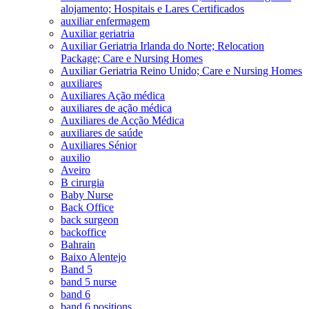
alojamento; Hospitais e Lares Certificados
auxiliar enfermagem
Auxiliar geriatria
Auxiliar Geriatria Irlanda do Norte; Relocation
Package; Care e Nursing Homes
Auxiliar Geriatria Reino Unido; Care e Nursing Homes
auxiliares
Auxiliares Ação médica
auxiliares de ação médica
Auxiliares de Acção Médica
auxiliares de saúde
Auxiliares Sénior
auxilio
Aveiro
B cirurgia
Baby Nurse
Back Office
back surgeon
backoffice
Bahrain
Baixo Alentejo
Band 5
band 5 nurse
band 6
band 6 positions