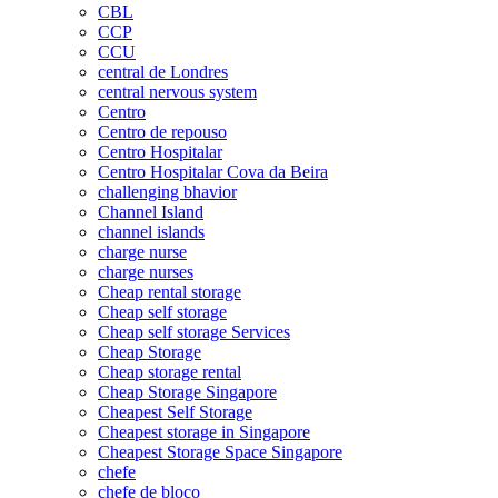
CBL
CCP
CCU
central de Londres
central nervous system
Centro
Centro de repouso
Centro Hospitalar
Centro Hospitalar Cova da Beira
challenging bhavior
Channel Island
channel islands
charge nurse
charge nurses
Cheap rental storage
Cheap self storage
Cheap self storage Services
Cheap Storage
Cheap storage rental
Cheap Storage Singapore
Cheapest Self Storage
Cheapest storage in Singapore
Cheapest Storage Space Singapore
chefe
chefe de bloco