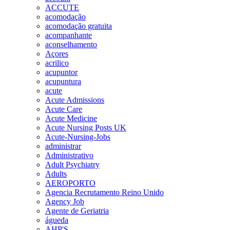
ACCUTE
acomodação
acomodação gratuita
acompanhante
aconselhamento
Açores
acrilico
acupuntor
acupuntura
acute
Acute Admissions
Acute Care
Acute Medicine
Acute Nursing Posts UK
Acute-Nursing-Jobs
administrar
Administrativo
Adult Psychiatry
Adults
AEROPORTO
Agencia Recrutamento Reino Unido
Agency Job
Agente de Geriatria
águeda
AHP'S