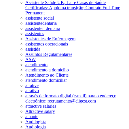
Assistente Saúde UK; Lar e Casas de Saúde
Certificadas; Apoio na transição; Contrato Full Time
Permanent
assistente social
assistentedentaria
assistenten dentaria
assistentes
Assistentes de Enfermagem
assistentes operacionais
assistida
Assuntos Regulamentares
ASW
atendimento
atendimento a domicílio
Atendimento ao Cliente
atendimento domiciliar
atrative
atrativo
através de formato digital (e-mail) para o endereço
electrónico: recrutamento@cligest.com
attractive salaries
Attractive salary
atuante
Audilogista
Audiologia