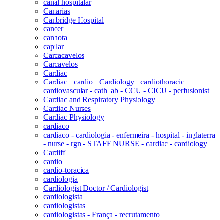
canal hospitalar
Canarias
Canbridge Hospital
cancer
canhota
capilar
Carcacavelos
Carcavelos
Cardiac
Cardiac - cardio - Cardiology - cardiothoracic -
cardiovascular - cath lab - CCU - CICU - perfusionist
Cardiac and Respiratory Physiology
Cardiac Nurses
Cardiac Physiology
cardiaco
cardiaco - cardiologia - enfermeira - hospital - inglaterra
- nurse - rgn - STAFF NURSE - cardiac - cardiology
Cardiff
cardio
cardio-toracica
cardiologia
Cardiologist Doctor / Cardiologist
cardiologista
cardiologistas
cardiologistas - França - recrutamento