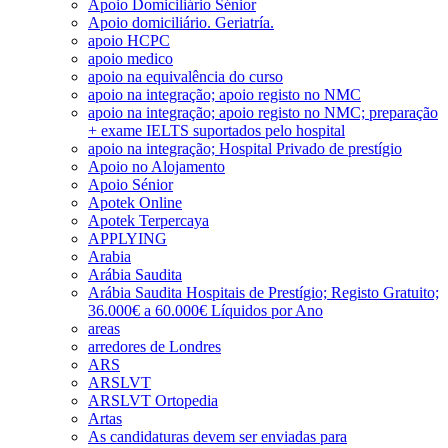
Apoio Domiciliário Sénior
Apoio domiciliário. Geriatría.
apoio HCPC
apoio medico
apoio na equivalência do curso
apoio na integração; apoio registo no NMC
apoio na integração; apoio registo no NMC; preparação
+ exame IELTS suportados pelo hospital
apoio na integração; Hospital Privado de prestígio
Apoio no Alojamento
Apoio Sénior
Apotek Online
Apotek Terpercaya
APPLYING
Arabia
Arábia Saudita
Arábia Saudita Hospitais de Prestígio; Registo Gratuito;
36.000€ a 60.000€ Líquidos por Ano
areas
arredores de Londres
ARS
ARSLVT
ARSLVT Ortopedia
Artas
As candidaturas devem ser enviadas para