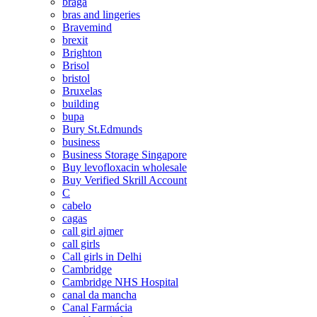
braga
bras and lingeries
Bravemind
brexit
Brighton
Brisol
bristol
Bruxelas
building
bupa
Bury St.Edmunds
business
Business Storage Singapore
Buy levofloxacin wholesale
Buy Verified Skrill Account
C
cabelo
cagas
call girl ajmer
call girls
Call girls in Delhi
Cambridge
Cambridge NHS Hospital
canal da mancha
Canal Farmácia