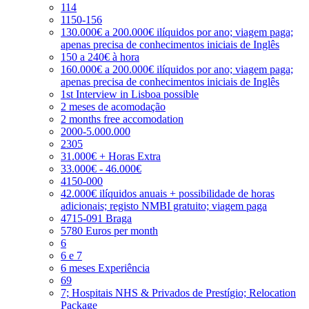
114
1150-156
130.000€ a 200.000€ ilíquidos por ano; viagem paga;
apenas precisa de conhecimentos iniciais de Inglês
150 a 240€ à hora
160.000€ a 200.000€ ilíquidos por ano; viagem paga;
apenas precisa de conhecimentos iniciais de Inglês
1st Interview in Lisboa possible
2 meses de acomodação
2 months free accomodation
2000-5.000.000
2305
31.000€ + Horas Extra
33.000€ - 46.000€
4150-000
42.000€ ilíquidos anuais + possibilidade de horas
adicionais; registo NMBI gratuito; viagem paga
4715-091 Braga
5780 Euros per month
6
6 e 7
6 meses Experiência
69
7; Hospitais NHS & Privados de Prestígio; Relocation
Package