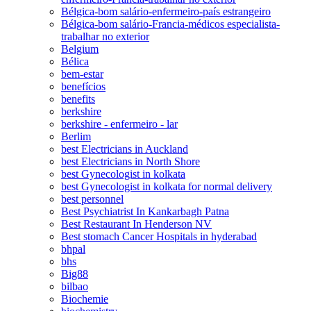
Bélgica-bom salário-enfermeiro-país estrangeiro
Bélgica-bom salário-Francia-médicos especialista-
trabalhar no exterior
Belgium
Bélica
bem-estar
benefícios
benefits
berkshire
berkshire - enfermeiro - lar
Berlim
best Electricians in Auckland
best Electricians in North Shore
best Gynecologist in kolkata
best Gynecologist in kolkata for normal delivery
best personnel
Best Psychiatrist In Kankarbagh Patna
Best Restaurant In Henderson NV
Best stomach Cancer Hospitals in hyderabad
bhpal
bhs
Big88
bilbao
Biochemie