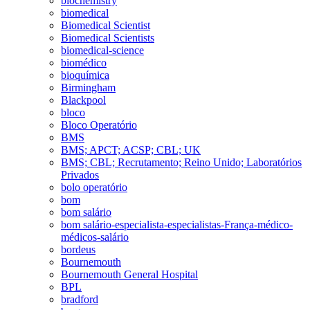
biochemistry
biomedical
Biomedical Scientist
Biomedical Scientists
biomedical-science
biomédico
bioquímica
Birmingham
Blackpool
bloco
Bloco Operatório
BMS
BMS; APCT; ACSP; CBL; UK
BMS; CBL; Recrutamento; Reino Unido; Laboratórios
Privados
bolo operatório
bom
bom salário
bom salário-especialista-especialistas-França-médico-
médicos-salário
bordeus
Bournemouth
Bournemouth General Hospital
BPL
bradford