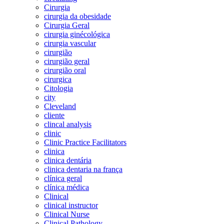
Cirurgia
cirurgia da obesidade
Cirurgia Geral
cirurgia ginécológica
cirurgia vascular
cirurgião
cirurgião geral
cirurgião oral
cirurgica
Citologia
city
Cleveland
cliente
clincal analysis
clinic
Clinic Practice Facilitators
clinica
clinica dentária
clinica dentaria na frança
clínica geral
clínica médica
Clinical
clinical instructor
Clinical Nurse
Clinical Pathology