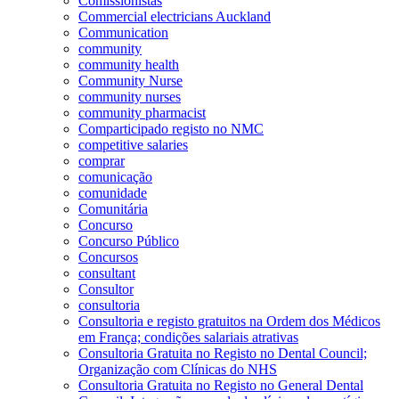
Comissionistas
Commercial electricians Auckland
Communication
community
community health
Community Nurse
community nurses
community pharmacist
Comparticipado registo no NMC
competitive salaries
comprar
comunicação
comunidade
Comunitária
Concurso
Concurso Público
Concursos
consultant
Consultor
consultoria
Consultoria e registo gratuitos na Ordem dos Médicos
em França; condições salariais atrativas
Consultoria Gratuita no Registo no Dental Council;
Organização com Clínicas do NHS
Consultoria Gratuita no Registo no General Dental