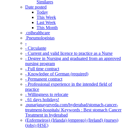
Similares
Date posted
Today
This Week
Last Week
This Month
‎ cplhealthcare‬
Pneumologistas
-
- Circulante
- Current and valid licence to practice as a Nurse
- Degree in Nursing and graduated from an approved
nursing program
- Full time contract
- Knowledge of German (required)
- Permanent contract
- Professional experience in the intended field of
practice
- Willingness to relocate
. 61 days holidays!
.punarjanayurveda.com/hyderabad/stomach-cancer-
treatment-hospitals/ Keywords : Best stomach Cancer
Treatment in hyderabad
(Enfermeiros) (Irlanda) (emprego) (Ireland) (nurses)
(jobs) (HSE)