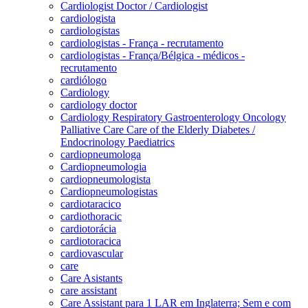
Cardiologist Doctor / Cardiologist
cardiologista
cardiologistas
cardiologistas - França - recrutamento
cardiologistas - França/Bélgica - médicos -
recrutamento
cardiólogo
Cardiology
cardiology doctor
Cardiology Respiratory Gastroenterology Oncology
Palliative Care Care of the Elderly Diabetes /
Endocrinology Paediatrics
cardiopneumologa
Cardiopneumologia
cardiopneumologista
Cardiopneumologistas
cardiotaracico
cardiothoracic
cardiotorácia
cardiotoracica
cardiovascular
care
Care Asistants
care assistant
Care Assistant para 1 LAR em Inglaterra; Sem e com