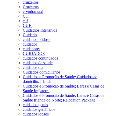
cruizeiros
Cruzeiros
cryodon taxi
CT
cuf
CUH
Cuidadios Intensivos
Cuidado
cuidado ao idoso
cuidador
cuidadores
CUIDADOS
cuidados continuados
cuidados de saúde
cuidados dia
Cuidados domiciliarios
Cuidados e Promoção de Saúde; Cuidados ao
domícilio; Irlanda
Cuidados e Promoção de Saúde; Lares e Casas de
Saúde Inglaterra
Cuidados e Promoção de Saúde; Lares e Casas de
Saúde Irlanda do Norte; Relocation Package
cuidados gerais
cuidados geriátricos
cuidados idosos