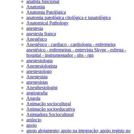
analista funcional
Anatomia
Anatomia Patológica
anatomia patológica citológica e tanatológica
Anatomical Pathology
anestesia
anestesia frança
Anestésico
Anestésico - cardiaco - cardiologia - enfermeira
anestésico - enfermeiras - entrevista Skype - esfrega -
hospital - instrumentador - nhs - rgn
anestesiologia
Anestesiologista
anestesiologo
Anestesista
anestesistas
Anesthesiologist
angiografia
Angola
Animação sociocultural
Animação socioeducativa
Animadora Sociocultural
anúncio
apoio
apoio alojamento; apoio na integração; apoio registo no