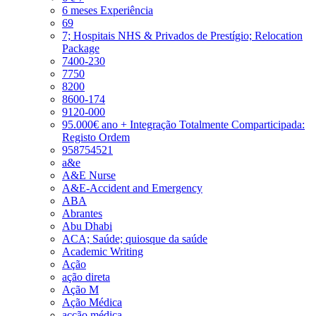
6 meses Experiência
69
7; Hospitais NHS & Privados de Prestígio; Relocation
Package
7400-230
7750
8200
8600-174
9120-000
95.000€ ano + Integração Totalmente Comparticipada:
Registo Ordem
958754521
a&e
A&E Nurse
A&E-Accident and Emergency
ABA
Abrantes
Abu Dhabi
ACA; Saúde; quiosque da saúde
Academic Writing
Ação
ação direta
Ação M
Ação Médica
acção médica