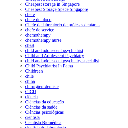
Cheapest storage in Singapore
Cheapest Storage Space Singapore
chefe
chefe de bloco
Chefe de laboratório de próteses dentárias
chefe de serviço
chemotherapy
chemotherapy nurse
chest
child and adolescent psychiatrist
Child and Adolescent Psychiatry
child and adolescent psychiatry specialist
Child Psychiatrist In Patna
Childreen
chile
china
chirurgien-dentiste
CICU
ciência
Ciências da educação
Ciências da saúde
Ciências psicológicas
cientista
Cientista Biomédica
cientista do laboratório