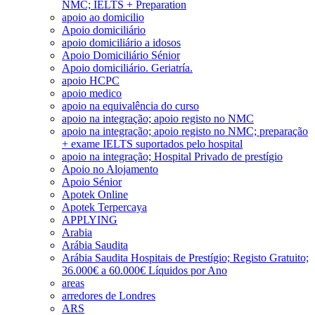
NMC; IELTS + Preparation
apoio ao domicilio
Apoio domiciliário
apoio domiciliário a idosos
Apoio Domiciliário Sénior
Apoio domiciliário. Geriatría.
apoio HCPC
apoio medico
apoio na equivalência do curso
apoio na integração; apoio registo no NMC
apoio na integração; apoio registo no NMC; preparação
+ exame IELTS suportados pelo hospital
apoio na integração; Hospital Privado de prestígio
Apoio no Alojamento
Apoio Sénior
Apotek Online
Apotek Terpercaya
APPLYING
Arabia
Arábia Saudita
Arábia Saudita Hospitais de Prestígio; Registo Gratuito;
36.000€ a 60.000€ Líquidos por Ano
areas
arredores de Londres
ARS