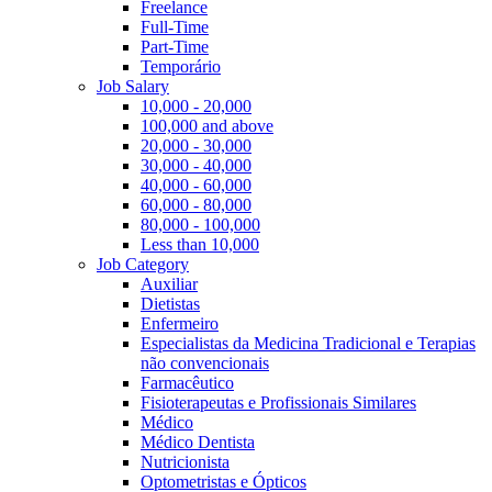
Freelance
Full-Time
Part-Time
Temporário
Job Salary
10,000 - 20,000
100,000 and above
20,000 - 30,000
30,000 - 40,000
40,000 - 60,000
60,000 - 80,000
80,000 - 100,000
Less than 10,000
Job Category
Auxiliar
Dietistas
Enfermeiro
Especialistas da Medicina Tradicional e Terapias
não convencionais
Farmacêutico
Fisioterapeutas e Profissionais Similares
Médico
Médico Dentista
Nutricionista
Optometristas e Ópticos