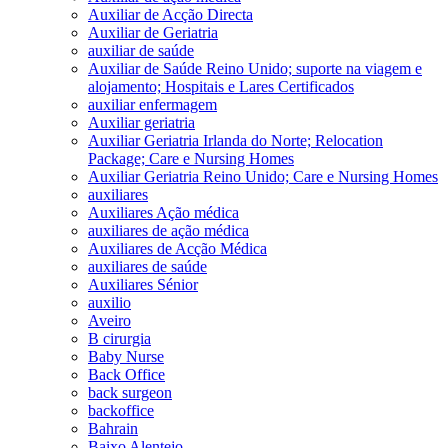
Auxiliar de Acção Directa
Auxiliar de Geriatria
auxiliar de saúde
Auxiliar de Saúde Reino Unido; suporte na viagem e
alojamento; Hospitais e Lares Certificados
auxiliar enfermagem
Auxiliar geriatria
Auxiliar Geriatria Irlanda do Norte; Relocation
Package; Care e Nursing Homes
Auxiliar Geriatria Reino Unido; Care e Nursing Homes
auxiliares
Auxiliares Ação médica
auxiliares de ação médica
Auxiliares de Acção Médica
auxiliares de saúde
Auxiliares Sénior
auxilio
Aveiro
B cirurgia
Baby Nurse
Back Office
back surgeon
backoffice
Bahrain
Baixo Alentejo