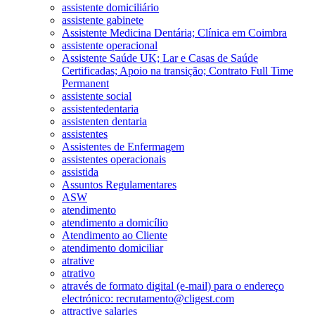
assistente domiciliário
assistente gabinete
Assistente Medicina Dentária; Clínica em Coimbra
assistente operacional
Assistente Saúde UK; Lar e Casas de Saúde
Certificadas; Apoio na transição; Contrato Full Time
Permanent
assistente social
assistentedentaria
assistenten dentaria
assistentes
Assistentes de Enfermagem
assistentes operacionais
assistida
Assuntos Regulamentares
ASW
atendimento
atendimento a domicílio
Atendimento ao Cliente
atendimento domiciliar
atrative
atrativo
através de formato digital (e-mail) para o endereço
electrónico: recrutamento@cligest.com
attractive salaries