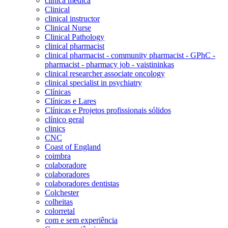
clínica médica
Clinical
clinical instructor
Clinical Nurse
Clinical Pathology
clinical pharmacist
clinical pharmacist - community pharmacist - GPhC -
pharmacist - pharmacy job - vaistininkas
clinical researcher associate oncology
clinical specialist in psychiatry
Clínicas
Clínicas e Lares
Clínicas e Projetos profissionais sólidos
clínico geral
clinics
CNC
Coast of England
coimbra
colaboradore
colaboradores
colaboradores dentistas
Colchester
colheitas
colorretal
com e sem experiência