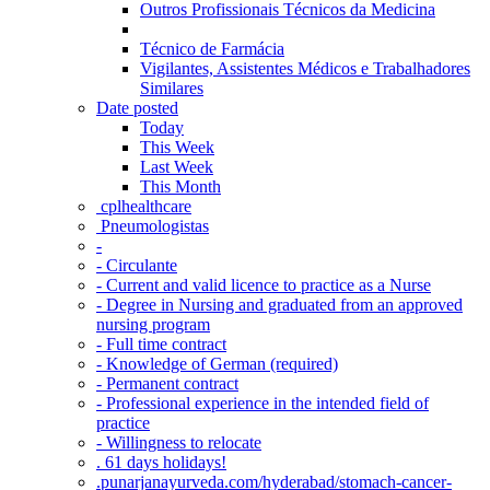
Outros Profissionais Técnicos da Medicina
Técnico de Farmácia
Vigilantes, Assistentes Médicos e Trabalhadores
Similares
Date posted
Today
This Week
Last Week
This Month
‎ cplhealthcare‬
Pneumologistas
-
- Circulante
- Current and valid licence to practice as a Nurse
- Degree in Nursing and graduated from an approved
nursing program
- Full time contract
- Knowledge of German (required)
- Permanent contract
- Professional experience in the intended field of
practice
- Willingness to relocate
. 61 days holidays!
.punarjanayurveda.com/hyderabad/stomach-cancer-