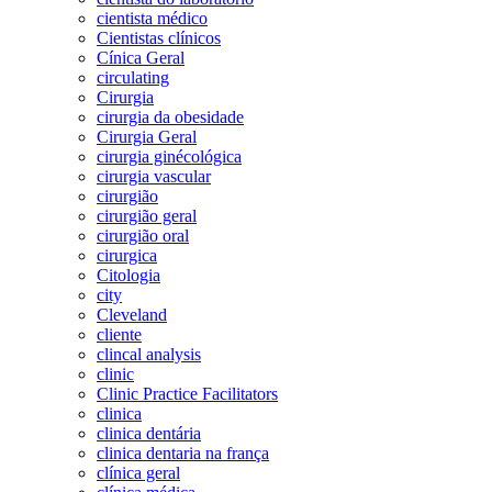
cientista médico
Cientistas clínicos
Cínica Geral
circulating
Cirurgia
cirurgia da obesidade
Cirurgia Geral
cirurgia ginécológica
cirurgia vascular
cirurgião
cirurgião geral
cirurgião oral
cirurgica
Citologia
city
Cleveland
cliente
clincal analysis
clinic
Clinic Practice Facilitators
clinica
clinica dentária
clinica dentaria na frança
clínica geral