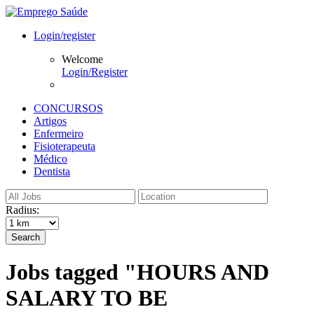
Login/register
Welcome
Login/Register
CONCURSOS
Artigos
Enfermeiro
Fisioterapeuta
Médico
Dentista
Radius:
Search
Jobs tagged "HOURS AND
SALARY TO BE