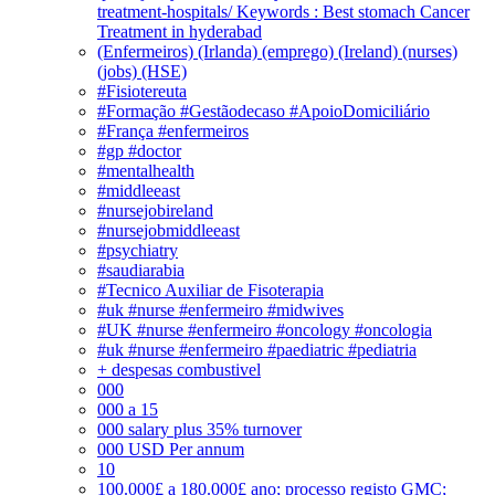
treatment-hospitals/ Keywords : Best stomach Cancer
Treatment in hyderabad
(Enfermeiros) (Irlanda) (emprego) (Ireland) (nurses)
(jobs) (HSE)
#Fisiotereuta
#Formação #Gestãodecaso #ApoioDomiciliário
#França #enfermeiros
#gp #doctor
#mentalhealth
#middleeast
#nursejobireland
#nursejobmiddleeast
#psychiatry
#saudiarabia
#Tecnico Auxiliar de Fisoterapia
#uk #nurse #enfermeiro #midwives
#UK #nurse #enfermeiro #oncology #oncologia
#uk #nurse #enfermeiro #paediatric #pediatria
+ despesas combustivel
000
000 a 15
000 salary plus 35% turnover
000 USD Per annum
10
100.000£ a 180.000£ ano; processo registo GMC;