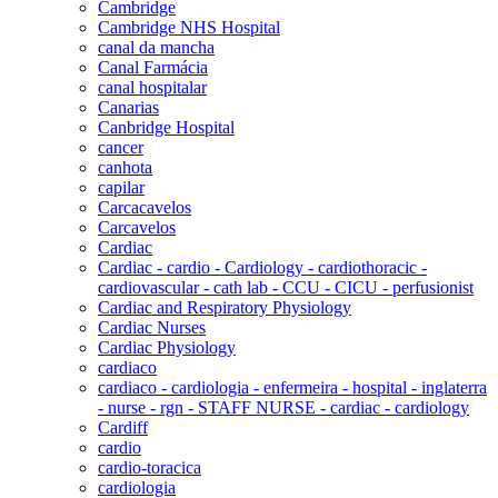
Cambridge
Cambridge NHS Hospital
canal da mancha
Canal Farmácia
canal hospitalar
Canarias
Canbridge Hospital
cancer
canhota
capilar
Carcacavelos
Carcavelos
Cardiac
Cardiac - cardio - Cardiology - cardiothoracic -
cardiovascular - cath lab - CCU - CICU - perfusionist
Cardiac and Respiratory Physiology
Cardiac Nurses
Cardiac Physiology
cardiaco
cardiaco - cardiologia - enfermeira - hospital - inglaterra
- nurse - rgn - STAFF NURSE - cardiac - cardiology
Cardiff
cardio
cardio-toracica
cardiologia