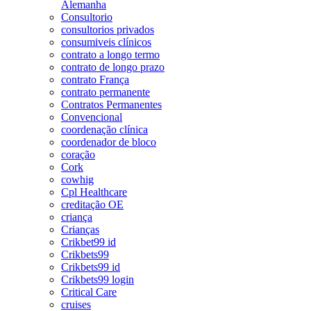
Alemanha
Consultorio
consultorios privados
consumiveis clínicos
contrato a longo termo
contrato de longo prazo
contrato França
contrato permanente
Contratos Permanentes
Convencional
coordenação clínica
coordenador de bloco
coração
Cork
cowhig
Cpl Healthcare
creditação OE
criança
Crianças
Crikbet99 id
Crikbets99
Crikbets99 id
Crikbets99 login
Critical Care
cruises