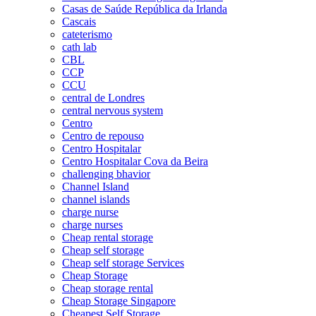
Casas de Saúde República da Irlanda
Cascais
cateterismo
cath lab
CBL
CCP
CCU
central de Londres
central nervous system
Centro
Centro de repouso
Centro Hospitalar
Centro Hospitalar Cova da Beira
challenging bhavior
Channel Island
channel islands
charge nurse
charge nurses
Cheap rental storage
Cheap self storage
Cheap self storage Services
Cheap Storage
Cheap storage rental
Cheap Storage Singapore
Cheapest Self Storage