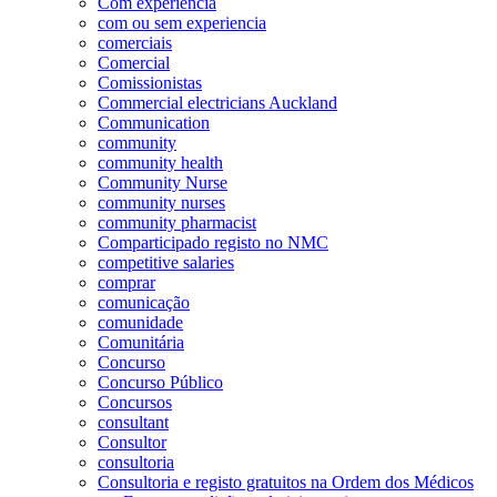
Com experiência
com ou sem experiencia
comerciais
Comercial
Comissionistas
Commercial electricians Auckland
Communication
community
community health
Community Nurse
community nurses
community pharmacist
Comparticipado registo no NMC
competitive salaries
comprar
comunicação
comunidade
Comunitária
Concurso
Concurso Público
Concursos
consultant
Consultor
consultoria
Consultoria e registo gratuitos na Ordem dos Médicos