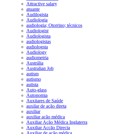
Attractive salary
atuante
Audilogista
Audiologia
audiologia; Otorrino; técnicos
Audiologist
Audiologista
audiologistas
audiologsta
Audiology
audiometria
Austrália
Australian Job
autism
autismo
autista
Auto-glass
Autonomia
Auxiiares de Saúde
auxilar de ação direta
auxiliar
auxiliar ação médica
Auxiliar Ação Médica Inglaterra
Auxiliar Acção Directa
Auxiliar de ação médica