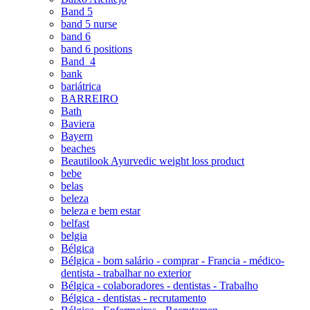
Band 5
band 5 nurse
band 6
band 6 positions
Band_4
bank
bariátrica
BARREIRO
Bath
Baviera
Bayern
beaches
Beautilook Ayurvedic weight loss product
bebe
belas
beleza
beleza e bem estar
belfast
belgia
Bélgica
Bélgica - bom salário - comprar - Francia - médico-
dentista - trabalhar no exterior
Bélgica - colaboradores - dentistas - Trabalho
Bélgica - dentistas - recrutamento