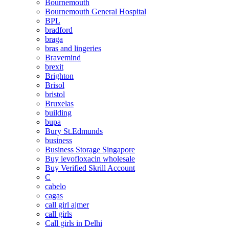
Bournemouth
Bournemouth General Hospital
BPL
bradford
braga
bras and lingeries
Bravemind
brexit
Brighton
Brisol
bristol
Bruxelas
building
bupa
Bury St.Edmunds
business
Business Storage Singapore
Buy levofloxacin wholesale
Buy Verified Skrill Account
C
cabelo
cagas
call girl ajmer
call girls
Call girls in Delhi