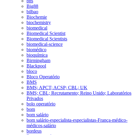
bhs
Big88
bilbao
Biochemie
biochemistry
biomedical
Biomedical Scientist
Biomedical Scientists
biomedical-science
biomédico
bioquímica
Birmingham
Blackpool
bloco
Bloco Operatório
BMS
BMS; APCT; ACSP; CBL; UK
BMS; CBL; Recrutamento; Reino Unido; Laboratórios
Privados
bolo operatório
bom
bom salário
bom salário-especialista-especialistas-França-médico-
médicos-salário
bordeus