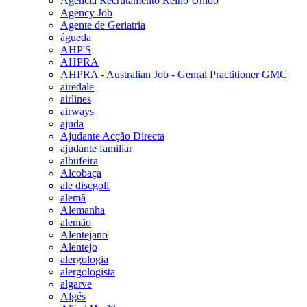
Agencia Recrutamento Reino Unido
Agency Job
Agente de Geriatria
águeda
AHP'S
AHPRA
AHPRA - Australian Job - Genral Practitioner GMC
airedale
airlines
airways
ajuda
Ajudante Acção Directa
ajudante familiar
albufeira
Alcobaça
ale discgolf
alemã
Alemanha
alemão
Alentejano
Alentejo
alergologia
alergologista
algarve
Algés