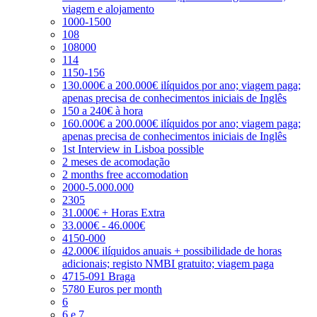
viagem e alojamento
1000-1500
108
108000
114
1150-156
130.000€ a 200.000€ ilíquidos por ano; viagem paga;
apenas precisa de conhecimentos iniciais de Inglês
150 a 240€ à hora
160.000€ a 200.000€ ilíquidos por ano; viagem paga;
apenas precisa de conhecimentos iniciais de Inglês
1st Interview in Lisboa possible
2 meses de acomodação
2 months free accomodation
2000-5.000.000
2305
31.000€ + Horas Extra
33.000€ - 46.000€
4150-000
42.000€ ilíquidos anuais + possibilidade de horas
adicionais; registo NMBI gratuito; viagem paga
4715-091 Braga
5780 Euros per month
6
6 e 7