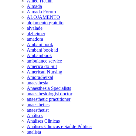
Allied Health
Almada
Almada Forum
ALOJAMENTO
alojamento gratuito
alvalade
alzheimer
amadora
Ambani book
Ambani book id
Ambanibook
ambulance service
America do Sul
American Nursing
Amora/Seixal
anaesthesia
Anaesthesia Specialists
anaesthesiologist doctor
anaesthetic practitioner
anaesthetics
anaesthetist
Análises
Análises Clínicas
Análises Clinicas e Saúde Pública
analista