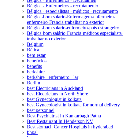
Bélgica - Enfermeiros - Recrutamen
Bélgica - Enfermeiros - recrutamento
Bélgica - especialistas - médicos - recrutamento
Bélgica-bom salário-Enfermagem-enfermeira-
enfermeiro-Francia-trabalhar no exterior
Bélgica-bom salário-enfermeiro-país estrangeiro
Bélgica-bom salário-Francia-médicos especialista-
trabalhar no exterior
Belgium
Bélica
bem-estar
benefícios
benefits
berkshire
berkshire - enfermeiro - lar
Berlim
best Electricians in Auckland
best Electricians in North Shore
best Gynecologist in kolkata
best Gynecologist in kolkata for normal delivery
best personnel
Best Psychiatrist In Kankarbagh Patna
Best Restaurant In Henderson NV
Best stomach Cancer Hospitals in hyderabad
bhpal