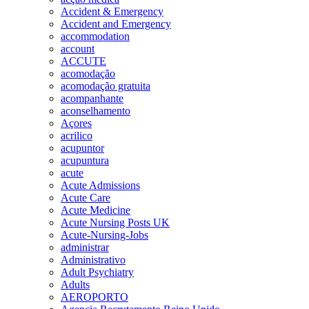
Accident & Emergency
Accident and Emergency
accommodation
account
ACCUTE
acomodação
acomodação gratuita
acompanhante
aconselhamento
Açores
acrilico
acupuntor
acupuntura
acute
Acute Admissions
Acute Care
Acute Medicine
Acute Nursing Posts UK
Acute-Nursing-Jobs
administrar
Administrativo
Adult Psychiatry
Adults
AEROPORTO