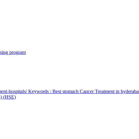
rsing program
ent-hospitals/ Keywords : Best stomach Cancer Treatment in hyderab
bs) (HSE)