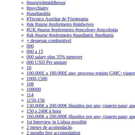
#nursejobmiddleeast
#psychiatry
#saudiarabia
#Tecnico Auxiliar de Fisoterapia
#uk #nurse #enfermeiro #midwives
#UK #nurse #enfermeiro #oncology #oncologia
#uk #nurse #enfermeiro #paediatric #pediatria
+ despesas combustivel
000
000 a 15
000 salary plus 35% turnover
000 USD Per annum
10
100.000£ a 180.000£ ano; processo registo GMC; viage
1000-1500
108
108000
114
1150-156
130.000€ a 200.000€ ilíquidos por ano; viagem paga; ape
150 a 240€ à hora
160.000€ a 200.000€ ilíquidos por ano; viagem paga; ape
1st Interview in Lisboa possible
2 meses de acomodação
2 months free accomodation