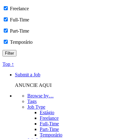
Freelance
Full-Time
Part-Time
Temporário
Top ↑
Submit a Job
ANUNCIE AQUI
Browse by…
Tags
Job Type
Estágio
Freelance
Full-Time
Part-Time
Temporário