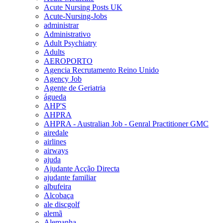
Acute Nursing Posts UK
Acute-Nursing-Jobs
administrar
Administrativo
Adult Psychiatry
Adults
AEROPORTO
Agencia Recrutamento Reino Unido
Agency Job
Agente de Geriatria
águeda
AHP'S
AHPRA
AHPRA - Australian Job - Genral Practitioner GMC
airedale
airlines
airways
ajuda
Ajudante Acção Directa
ajudante familiar
albufeira
Alcobaça
ale discgolf
alemã
Alemanha