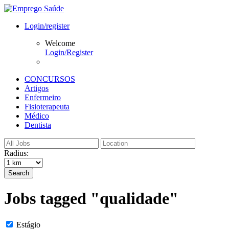
Login/register
Welcome
Login/Register
CONCURSOS
Artigos
Enfermeiro
Fisioterapeuta
Médico
Dentista
Radius:
Search
Jobs tagged "qualidade"
Estágio