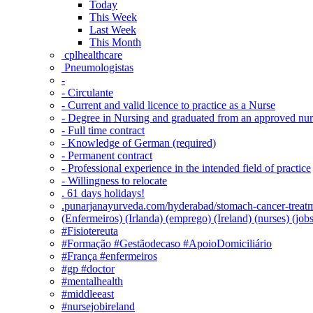
Today
This Week
Last Week
This Month
‎ cplhealthcare‬
Pneumologistas
-
- Circulante
- Current and valid licence to practice as a Nurse
- Degree in Nursing and graduated from an approved nu
- Full time contract
- Knowledge of German (required)
- Permanent contract
- Professional experience in the intended field of practice
- Willingness to relocate
. 61 days holidays!
.punarjanayurveda.com/hyderabad/stomach-cancer-treatm
(Enfermeiros) (Irlanda) (emprego) (Ireland) (nurses) (jo
#Fisiotereuta
#Formação #Gestãodecaso #ApoioDomiciliário
#França #enfermeiros
#gp #doctor
#mentalhealth
#middleeast
#nursejobireland