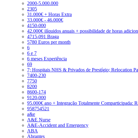
2000-5.000.000
2305
31.000€ + Horas Extra
33.000€ - 46.000€
4150-000
42.000€ ilíquidos anuais + possibilidade de horas adicio
4715-091 Braga
5780 Euros per month
6
6 e 7
6 meses Experiência
69
7; Hospitais NHS & Privados de Prestígio; Relocation P
7400-230
7750
8200
8600-174
9120-000
95.000€ ano + Integração Totalmente Comparticipada: 
958754521
a&e
A&E Nurse
A&E-Accident and Emergency
ABA
Abrantes