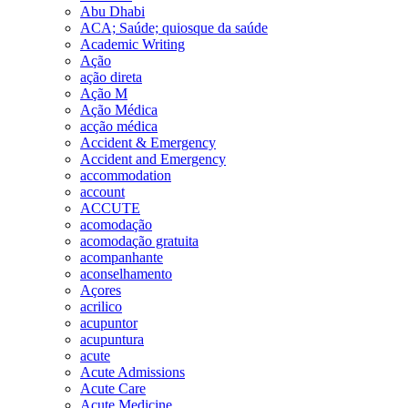
Abu Dhabi
ACA; Saúde; quiosque da saúde
Academic Writing
Ação
ação direta
Ação M
Ação Médica
acção médica
Accident & Emergency
Accident and Emergency
accommodation
account
ACCUTE
acomodação
acomodação gratuita
acompanhante
aconselhamento
Açores
acrilico
acupuntor
acupuntura
acute
Acute Admissions
Acute Care
Acute Medicine