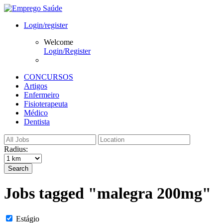
Login/register
Welcome
Login/Register
CONCURSOS
Artigos
Enfermeiro
Fisioterapeuta
Médico
Dentista
Radius:
Search
Jobs tagged "malegra 200mg"
Estágio