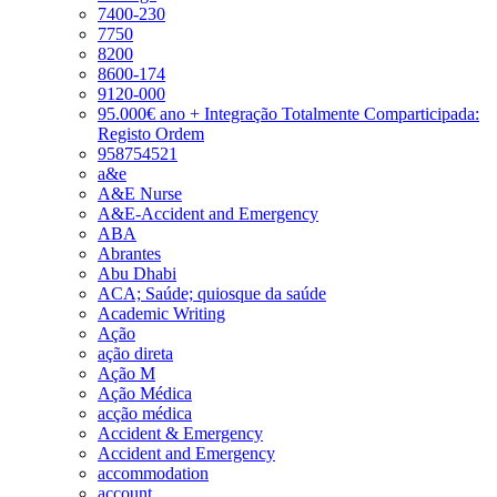
7400-230
7750
8200
8600-174
9120-000
95.000€ ano + Integração Totalmente Comparticipada:
Registo Ordem
958754521
a&e
A&E Nurse
A&E-Accident and Emergency
ABA
Abrantes
Abu Dhabi
ACA; Saúde; quiosque da saúde
Academic Writing
Ação
ação direta
Ação M
Ação Médica
acção médica
Accident & Emergency
Accident and Emergency
accommodation
account