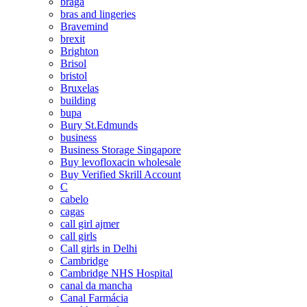
braga
bras and lingeries
Bravemind
brexit
Brighton
Brisol
bristol
Bruxelas
building
bupa
Bury St.Edmunds
business
Business Storage Singapore
Buy levofloxacin wholesale
Buy Verified Skrill Account
C
cabelo
cagas
call girl ajmer
call girls
Call girls in Delhi
Cambridge
Cambridge NHS Hospital
canal da mancha
Canal Farmácia