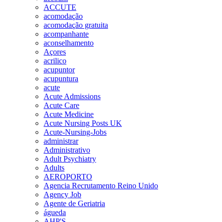
ACCUTE
acomodação
acomodação gratuita
acompanhante
aconselhamento
Açores
acrilico
acupuntor
acupuntura
acute
Acute Admissions
Acute Care
Acute Medicine
Acute Nursing Posts UK
Acute-Nursing-Jobs
administrar
Administrativo
Adult Psychiatry
Adults
AEROPORTO
Agencia Recrutamento Reino Unido
Agency Job
Agente de Geriatria
águeda
AHP'S