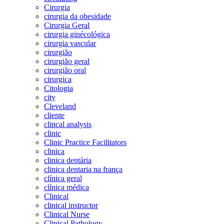
Cirurgia
cirurgia da obesidade
Cirurgia Geral
cirurgia ginécológica
cirurgia vascular
cirurgião
cirurgião geral
cirurgião oral
cirurgica
Citologia
city
Cleveland
cliente
clincal analysis
clinic
Clinic Practice Facilitators
clinica
clinica dentária
clinica dentaria na frança
clínica geral
clínica médica
Clinical
clinical instructor
Clinical Nurse
Clinical Pathology