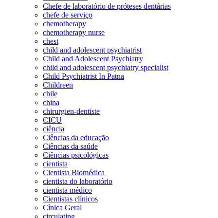
Chefe de laboratório de próteses dentárias
chefe de serviço
chemotherapy
chemotherapy nurse
chest
child and adolescent psychiatrist
Child and Adolescent Psychiatry
child and adolescent psychiatry specialist
Child Psychiatrist In Patna
Childreen
chile
china
chirurgien-dentiste
CICU
ciência
Ciências da educação
Ciências da saúde
Ciências psicológicas
cientista
Cientista Biomédica
cientista do laboratório
cientista médico
Cientistas clínicos
Cínica Geral
circulating