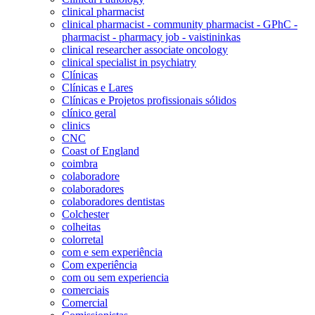
clinical pharmacist
clinical pharmacist - community pharmacist - GPhC -
pharmacist - pharmacy job - vaistininkas
clinical researcher associate oncology
clinical specialist in psychiatry
Clínicas
Clínicas e Lares
Clínicas e Projetos profissionais sólidos
clínico geral
clinics
CNC
Coast of England
coimbra
colaboradore
colaboradores
colaboradores dentistas
Colchester
colheitas
colorretal
com e sem experiência
Com experiência
com ou sem experiencia
comerciais
Comercial