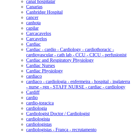
canal hospitalar
Canarias
Canbridge Hospital
cancer
canhota
capilar
Carcacavelos
Carcavelos
Cardiac
Cardiac - cardio - Cardiology - cardiothoracic -
cardiovascular - cath lab - CCU - CICU - perfusionist
Cardiac and Respiratory Physiology
Cardiac Nurses
Cardiac Physiology
cardiaco
cardiaco - cardiologia - enfermeira - hospital - inglaterra
- nurse - rgn - STAFF NURSE - cardiac - cardiology
Cardiff
cardio
cardio-toracica
cardiologia
Cardiologist Doctor / Cardiologist
cardiologista
cardiologistas
cardiologistas - França - recrutamento