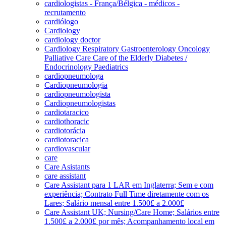
cardiologistas - França/Bélgica - médicos -
recrutamento
cardiólogo
Cardiology
cardiology doctor
Cardiology Respiratory Gastroenterology Oncology
Palliative Care Care of the Elderly Diabetes /
Endocrinology Paediatrics
cardiopneumologa
Cardiopneumologia
cardiopneumologista
Cardiopneumologistas
cardiotaracico
cardiothoracic
cardiotorácia
cardiotoracica
cardiovascular
care
Care Asistants
care assistant
Care Assistant para 1 LAR em Inglaterra; Sem e com
experiência; Contrato Full Time diretamente com os
Lares; Salário mensal entre 1.500£ a 2.000£
Care Assistant UK; Nursing/Care Home; Salários entre
1.500£ a 2.000£ por mês; Acompanhamento local em