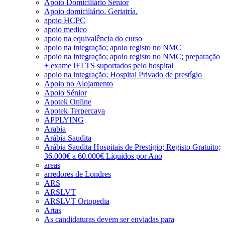
Apoio Domiciliário Sénior
Apoio domiciliário. Geriatría.
apoio HCPC
apoio medico
apoio na equivalência do curso
apoio na integração; apoio registo no NMC
apoio na integração; apoio registo no NMC; preparação
+ exame IELTS suportados pelo hospital
apoio na integração; Hospital Privado de prestígio
Apoio no Alojamento
Apoio Sénior
Apotek Online
Apotek Terpercaya
APPLYING
Arabia
Arábia Saudita
Arábia Saudita Hospitais de Prestígio; Registo Gratuito;
36.000€ a 60.000€ Líquidos por Ano
areas
arredores de Londres
ARS
ARSLVT
ARSLVT Ortopedia
Artas
As candidaturas devem ser enviadas para