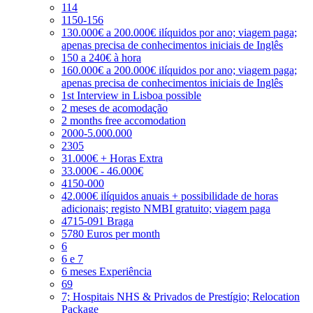
114
1150-156
130.000€ a 200.000€ ilíquidos por ano; viagem paga;
apenas precisa de conhecimentos iniciais de Inglês
150 a 240€ à hora
160.000€ a 200.000€ ilíquidos por ano; viagem paga;
apenas precisa de conhecimentos iniciais de Inglês
1st Interview in Lisboa possible
2 meses de acomodação
2 months free accomodation
2000-5.000.000
2305
31.000€ + Horas Extra
33.000€ - 46.000€
4150-000
42.000€ ilíquidos anuais + possibilidade de horas
adicionais; registo NMBI gratuito; viagem paga
4715-091 Braga
5780 Euros per month
6
6 e 7
6 meses Experiência
69
7; Hospitais NHS & Privados de Prestígio; Relocation
Package