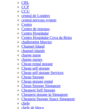
CBL
CCP
CCU
central de Londres
central nervous system
Centro
Centro de repouso
Centro Hospitalar
Centro Hospitalar Cova da Beira
challenging bhavior
Channel Island
channel islands
charge nurse
charge nurses
Cheap rental storage
Cheap self storage
Cheap self storage Services
Cheap Storage
Cheap storage rental
Cheap Storage Singapore
Cheapest Self Storage
Cheapest storage in Singapore
Cheapest Storage Space Singapore
chefe
chefe de bloco