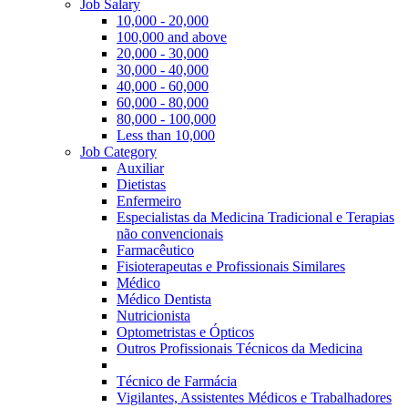
Job Salary
10,000 - 20,000
100,000 and above
20,000 - 30,000
30,000 - 40,000
40,000 - 60,000
60,000 - 80,000
80,000 - 100,000
Less than 10,000
Job Category
Auxiliar
Dietistas
Enfermeiro
Especialistas da Medicina Tradicional e Terapias
não convencionais
Farmacêutico
Fisioterapeutas e Profissionais Similares
Médico
Médico Dentista
Nutricionista
Optometristas e Ópticos
Outros Profissionais Técnicos da Medicina
Técnico de Farmácia
Vigilantes, Assistentes Médicos e Trabalhadores