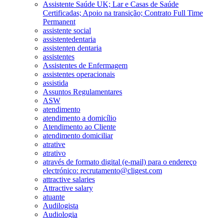
Assistente Saúde UK; Lar e Casas de Saúde
Certificadas; Apoio na transição; Contrato Full Time
Permanent
assistente social
assistentedentaria
assistenten dentaria
assistentes
Assistentes de Enfermagem
assistentes operacionais
assistida
Assuntos Regulamentares
ASW
atendimento
atendimento a domicílio
Atendimento ao Cliente
atendimento domiciliar
atrative
atrativo
através de formato digital (e-mail) para o endereço
electrónico: recrutamento@cligest.com
attractive salaries
Attractive salary
atuante
Audilogista
Audiologia