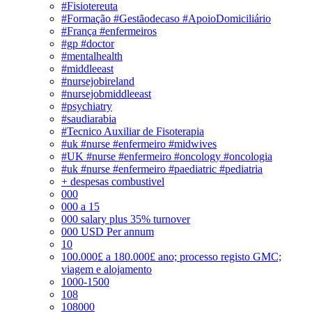
#Fisiotereuta
#Formação #Gestãodecaso #ApoioDomiciliário
#França #enfermeiros
#gp #doctor
#mentalhealth
#middleeast
#nursejobireland
#nursejobmiddleeast
#psychiatry
#saudiarabia
#Tecnico Auxiliar de Fisoterapia
#uk #nurse #enfermeiro #midwives
#UK #nurse #enfermeiro #oncology #oncologia
#uk #nurse #enfermeiro #paediatric #pediatria
+ despesas combustivel
000
000 a 15
000 salary plus 35% turnover
000 USD Per annum
10
100.000£ a 180.000£ ano; processo registo GMC;
viagem e alojamento
1000-1500
108
108000