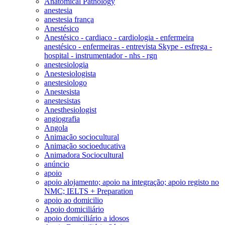
Anatomical Pathology
anestesia
anestesia frança
Anestésico
Anestésico - cardiaco - cardiologia - enfermeira
anestésico - enfermeiras - entrevista Skype - esfrega -
hospital - instrumentador - nhs - rgn
anestesiologia
Anestesiologista
anestesiologo
Anestesista
anestesistas
Anesthesiologist
angiografia
Angola
Animação sociocultural
Animação socioeducativa
Animadora Sociocultural
anúncio
apoio
apoio alojamento; apoio na integração; apoio registo no
NMC; IELTS + Preparation
apoio ao domicilio
Apoio domiciliário
apoio domiciliário a idosos