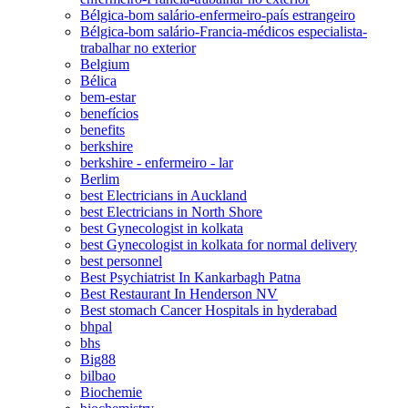
Bélgica-bom salário-enfermeiro-país estrangeiro
Bélgica-bom salário-Francia-médicos especialista-
trabalhar no exterior
Belgium
Bélica
bem-estar
benefícios
benefits
berkshire
berkshire - enfermeiro - lar
Berlim
best Electricians in Auckland
best Electricians in North Shore
best Gynecologist in kolkata
best Gynecologist in kolkata for normal delivery
best personnel
Best Psychiatrist In Kankarbagh Patna
Best Restaurant In Henderson NV
Best stomach Cancer Hospitals in hyderabad
bhpal
bhs
Big88
bilbao
Biochemie