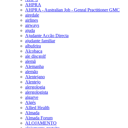
AHPRA
AHPRA - Australian Job - Genral Practitioner GMC
airedale
airlines
airways
ajuda
Ajudante Acção Directa
ajudante familiar
albufeira
Alcobaça
ale discgolf
alemã
Alemanha
alemão
Alentejano
Alentejo
alergologia
alergologista
algarve
Algés
Allied Health
Almada
Almada Forum
ALOJAMENTO