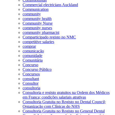
Comissionistas
Commercial electricians Auckland
Communication
community
community health
Community Nurse
community nurses
community pharmacist
Comparticipado registo no NMC
competitive salaries
comprar
comunicação
comunidade
Comunitária
Concurso
Concurso Público
Concursos
consultant
Consultor
consultoria
Consultoria e registo gratuitos na Ordem dos Médicos
em França; condições salariais atrativas
Consultoria Gratuita no Registo no Dental Council;
Organização com Clínicas do NHS
Consultoria Gratuita no Registo no General Dental