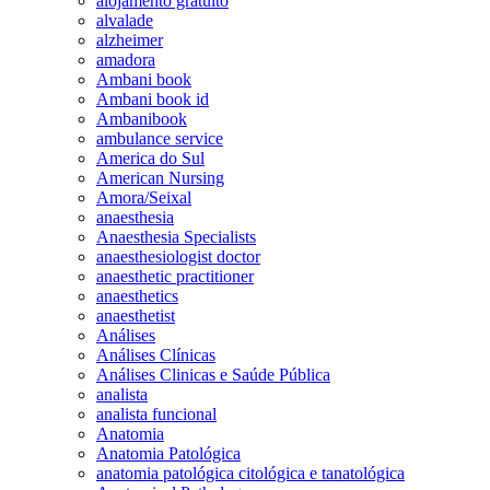
alojamento gratuito
alvalade
alzheimer
amadora
Ambani book
Ambani book id
Ambanibook
ambulance service
America do Sul
American Nursing
Amora/Seixal
anaesthesia
Anaesthesia Specialists
anaesthesiologist doctor
anaesthetic practitioner
anaesthetics
anaesthetist
Análises
Análises Clínicas
Análises Clinicas e Saúde Pública
analista
analista funcional
Anatomia
Anatomia Patológica
anatomia patológica citológica e tanatológica