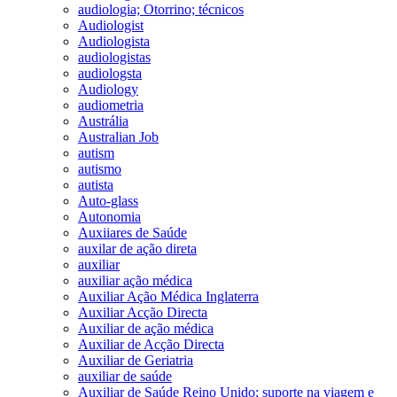
audiologia; Otorrino; técnicos
Audiologist
Audiologista
audiologistas
audiologsta
Audiology
audiometria
Austrália
Australian Job
autism
autismo
autista
Auto-glass
Autonomia
Auxiiares de Saúde
auxilar de ação direta
auxiliar
auxiliar ação médica
Auxiliar Ação Médica Inglaterra
Auxiliar Acção Directa
Auxiliar de ação médica
Auxiliar de Acção Directa
Auxiliar de Geriatria
auxiliar de saúde
Auxiliar de Saúde Reino Unido; suporte na viagem e