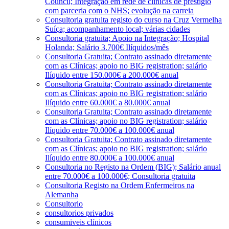
Council; Integração em rede de clínicas de prestígio
com parceria com o NHS; evolução na carreia
Consultoria gratuita registo do curso na Cruz Vermelha
Suíça; acompanhamento local; várias cidades
Consultoria gratuita; Apoio na Integração; Hospital
Holanda; Salário 3.700€ Ilíquidos/mês
Consultoria Gratuita; Contrato assinado diretamente
com as Clínicas; apoio no BIG registration; salário
Ilíquido entre 150.000€ a 200.000€ anual
Consultoria Gratuita; Contrato assinado diretamente
com as Clínicas; apoio no BIG registration; salário
Ilíquido entre 60.000€ a 80.000€ anual
Consultoria Gratuita; Contrato assinado diretamente
com as Clínicas; apoio no BIG registration; salário
Ilíquido entre 70.000€ a 100.000€ anual
Consultoria Gratuita; Contrato assinado diretamente
com as Clínicas; apoio no BIG registration; salário
Ilíquido entre 80.000€ a 100.000€ anual
Consultoria no Registo na Ordem (BIG); Salário anual
entre 70.000€ a 100.000€; Consultoria gratuita
Consultoria Registo na Ordem Enfermeiros na
Alemanha
Consultorio
consultorios privados
consumiveis clínicos