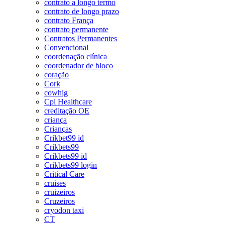
contrato a longo termo
contrato de longo prazo
contrato França
contrato permanente
Contratos Permanentes
Convencional
coordenação clínica
coordenador de bloco
coração
Cork
cowhig
Cpl Healthcare
creditação OE
criança
Crianças
Crikbet99 id
Crikbets99
Crikbets99 id
Crikbets99 login
Critical Care
cruises
cruizeiros
Cruzeiros
cryodon taxi
CT