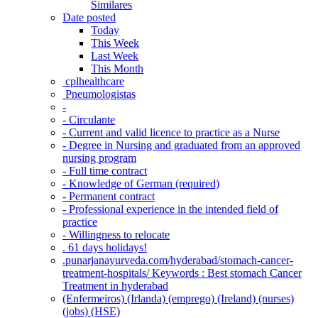
Similares
Date posted
Today
This Week
Last Week
This Month
‎ cplhealthcare‬
Pneumologistas
-
- Circulante
- Current and valid licence to practice as a Nurse
- Degree in Nursing and graduated from an approved
nursing program
- Full time contract
- Knowledge of German (required)
- Permanent contract
- Professional experience in the intended field of
practice
- Willingness to relocate
. 61 days holidays!
.punarjanayurveda.com/hyderabad/stomach-cancer-
treatment-hospitals/ Keywords : Best stomach Cancer
Treatment in hyderabad
(Enfermeiros) (Irlanda) (emprego) (Ireland) (nurses)
(jobs) (HSE)