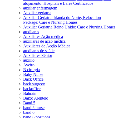
alojamento; Hospitais e Lares Certificados
auxiliar enfermagem
Auxiliar geriatria
Auxiliar Geriatria Irlanda do Norte; Relocation
Package; Care e Nursing Homes
Auxiliar Geriatria Reino Unido; Care e Nursing Homes
auxiliares
Auxiliares Ação médica
auxiliares de ação médica
Auxiliares de Acção Médica
auxiliares de saúde
Auxiliares Sénior
auxilio
Aveiro
B cirurgia
Baby Nurse
Back Office
back surgeon
backoffice
Bahrain
Baixo Alentejo
Band 5
band 5 nurse
band 6
band 6 positions