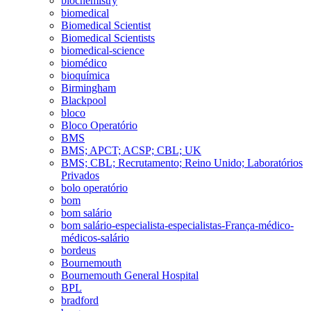
biochemistry
biomedical
Biomedical Scientist
Biomedical Scientists
biomedical-science
biomédico
bioquímica
Birmingham
Blackpool
bloco
Bloco Operatório
BMS
BMS; APCT; ACSP; CBL; UK
BMS; CBL; Recrutamento; Reino Unido; Laboratórios
Privados
bolo operatório
bom
bom salário
bom salário-especialista-especialistas-França-médico-
médicos-salário
bordeus
Bournemouth
Bournemouth General Hospital
BPL
bradford