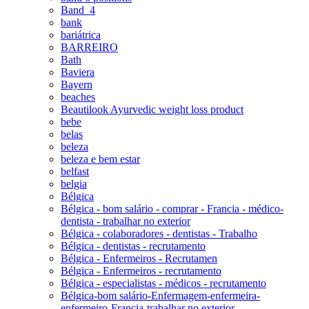
Band_4
bank
bariátrica
BARREIRO
Bath
Baviera
Bayern
beaches
Beautilook Ayurvedic weight loss product
bebe
belas
beleza
beleza e bem estar
belfast
belgia
Bélgica
Bélgica - bom salário - comprar - Francia - médico-
dentista - trabalhar no exterior
Bélgica - colaboradores - dentistas - Trabalho
Bélgica - dentistas - recrutamento
Bélgica - Enfermeiros - Recrutamen
Bélgica - Enfermeiros - recrutamento
Bélgica - especialistas - médicos - recrutamento
Bélgica-bom salário-Enfermagem-enfermeira-
enfermeiro-Francia-trabalhar no exterior