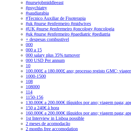
#nursejobmiddleeast
#psychiatry
#saudiarabia
#Tecnico Auxiliar de Fisoterapia
#uk #nurse #enfermeiro #midwives
#UK #nurse #enfermeiro #oncology #oncologia
#uk #nurse #enfermeiro #paediatric #pediatria
+ despesas combustivel
000
000 a 15
000 salary plus 35% turnover
000 USD Per annum
10
100.000£ a 180.000£ ano; processo registo GMC; viage
1000-1500
108
108000
114
1150-156
130.000€ a 200.000€ ilíquidos por ano; viagem paga; ape
150 a 240€ à hora
160.000€ a 200.000€ ilíquidos por ano; viagem paga; ape
1st Interview in Lisboa possible
2 meses de acomodação
2 months free accomodation