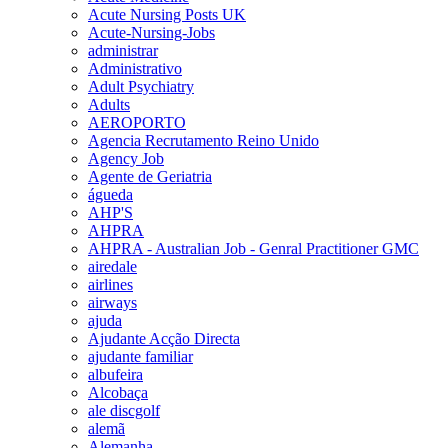
Acute Nursing Posts UK
Acute-Nursing-Jobs
administrar
Administrativo
Adult Psychiatry
Adults
AEROPORTO
Agencia Recrutamento Reino Unido
Agency Job
Agente de Geriatria
águeda
AHP'S
AHPRA
AHPRA - Australian Job - Genral Practitioner GMC
airedale
airlines
airways
ajuda
Ajudante Acção Directa
ajudante familiar
albufeira
Alcobaça
ale discgolf
alemã
Alemanha