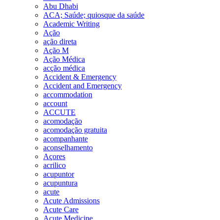
Abu Dhabi
ACA; Saúde; quiosque da saúde
Academic Writing
Ação
ação direta
Ação M
Ação Médica
acção médica
Accident & Emergency
Accident and Emergency
accommodation
account
ACCUTE
acomodação
acomodação gratuita
acompanhante
aconselhamento
Açores
acrilico
acupuntor
acupuntura
acute
Acute Admissions
Acute Care
Acute Medicine