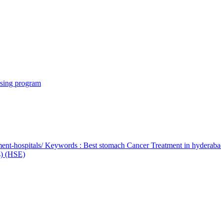
rsing program
ent-hospitals/ Keywords : Best stomach Cancer Treatment in hyderab
bs) (HSE)