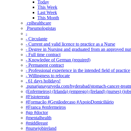
Today
This Week
Last Week
This Month
‎ cplhealthcare‬
Pneumologistas
-
- Circulante
- Current and valid licence to practice as a Nurse
- Degree in Nursing and graduated from an approved nu
- Full time contract
- Knowledge of German (required)
- Permanent contract
- Professional experience in the intended field of practice
- Willingness to relocate
. 61 days holidays!
.punarjanayurveda.com/hyderabad/stomach-cancer-treatm
(Enfermeiros) (Irlanda) (emprego) (Ireland) (nurses) (jo
#Fisiotereuta
#Formação #Gestãodecaso #ApoioDomiciliário
#França #enfermeiros
#gp #doctor
#mentalhealth
#middleeast
#nursejobireland