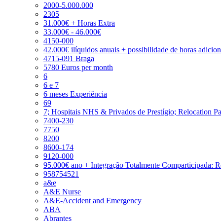
2000-5.000.000
2305
31.000€ + Horas Extra
33.000€ - 46.000€
4150-000
42.000€ ilíquidos anuais + possibilidade de horas adicio
4715-091 Braga
5780 Euros per month
6
6 e 7
6 meses Experiência
69
7; Hospitais NHS & Privados de Prestígio; Relocation P
7400-230
7750
8200
8600-174
9120-000
95.000€ ano + Integração Totalmente Comparticipada: 
958754521
a&e
A&E Nurse
A&E-Accident and Emergency
ABA
Abrantes