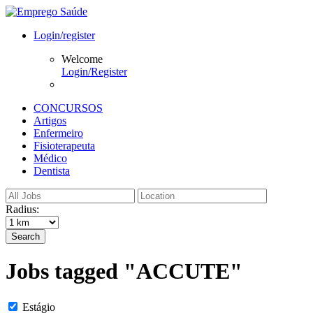
Login/register
Welcome
Login/Register
CONCURSOS
Artigos
Enfermeiro
Fisioterapeuta
Médico
Dentista
Radius:
Search
Jobs tagged "ACCUTE"
Estágio