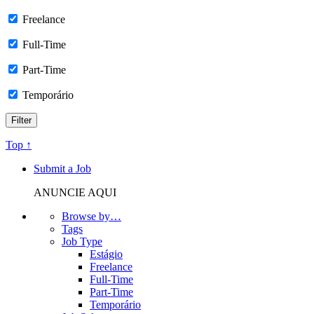
Freelance
Full-Time
Part-Time
Temporário
Top ↑
Submit a Job
ANUNCIE AQUI
Browse by…
Tags
Job Type
Estágio
Freelance
Full-Time
Part-Time
Temporário