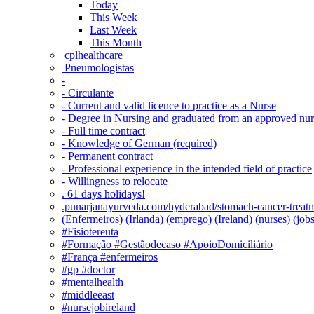
Today
This Week
Last Week
This Month
‎ cplhealthcare‬
Pneumologistas
-
- Circulante
- Current and valid licence to practice as a Nurse
- Degree in Nursing and graduated from an approved nu
- Full time contract
- Knowledge of German (required)
- Permanent contract
- Professional experience in the intended field of practice
- Willingness to relocate
. 61 days holidays!
.punarjanayurveda.com/hyderabad/stomach-cancer-treatm
(Enfermeiros) (Irlanda) (emprego) (Ireland) (nurses) (jo
#Fisiotereuta
#Formação #Gestãodecaso #ApoioDomiciliário
#França #enfermeiros
#gp #doctor
#mentalhealth
#middleeast
#nursejobireland