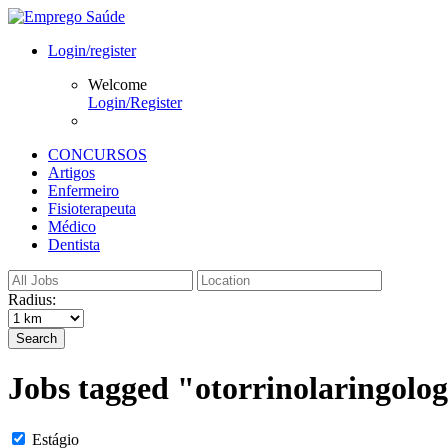
Login/register
Welcome
Login/Register
CONCURSOS
Artigos
Enfermeiro
Fisioterapeuta
Médico
Dentista
Radius:
Search
Jobs tagged "otorrinolaringolog
Estágio