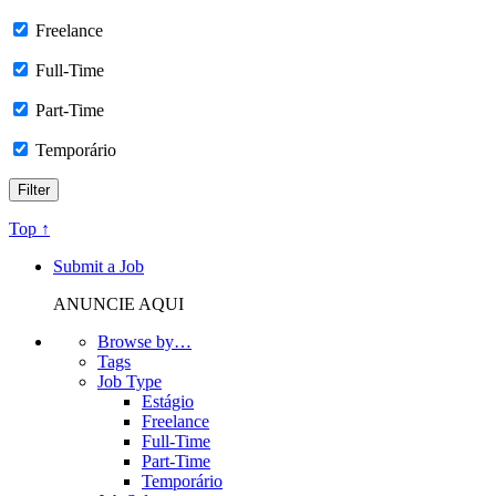
Freelance
Full-Time
Part-Time
Temporário
Top ↑
Submit a Job
ANUNCIE AQUI
Browse by…
Tags
Job Type
Estágio
Freelance
Full-Time
Part-Time
Temporário