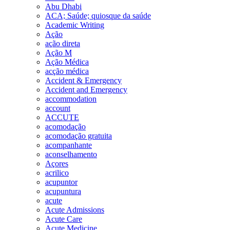
Abu Dhabi
ACA; Saúde; quiosque da saúde
Academic Writing
Ação
ação direta
Ação M
Ação Médica
acção médica
Accident & Emergency
Accident and Emergency
accommodation
account
ACCUTE
acomodação
acomodação gratuita
acompanhante
aconselhamento
Açores
acrilico
acupuntor
acupuntura
acute
Acute Admissions
Acute Care
Acute Medicine