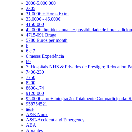
2000-5.000.000
2305
31.000€ + Horas Extra
33.000€ - 46.000€
4150-000
42.000€ ilíquidos anuais + possibilidade de horas adicio
4715-091 Braga
5780 Euros per month
6
6 e 7
6 meses Experiência
69
7; Hospitais NHS & Privados de Prestígio; Relocation P
7400-230
7750
8200
8600-174
9120-000
95.000€ ano + Integração Totalmente Comparticipada: 
958754521
a&e
A&E Nurse
A&E-Accident and Emergency
ABA
Abrantes