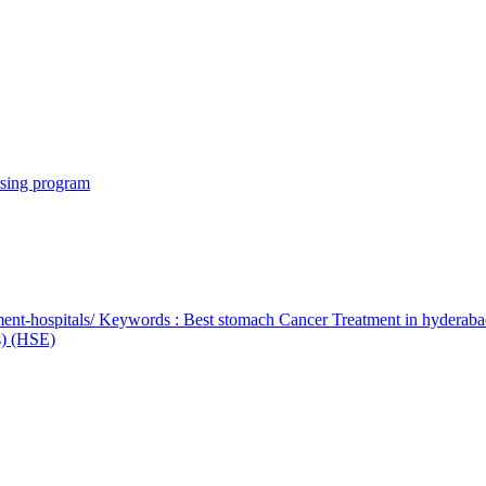
rsing program
ent-hospitals/ Keywords : Best stomach Cancer Treatment in hyderab
bs) (HSE)