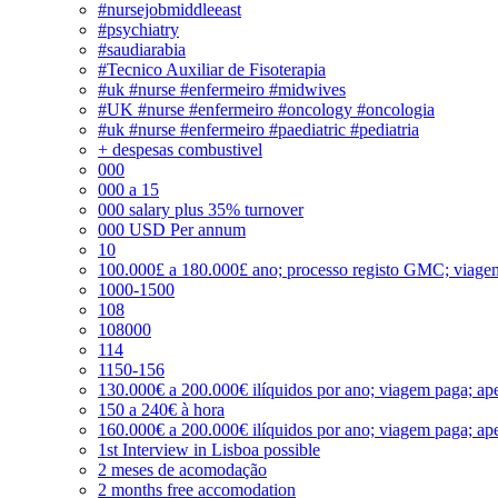
#nursejobmiddleeast
#psychiatry
#saudiarabia
#Tecnico Auxiliar de Fisoterapia
#uk #nurse #enfermeiro #midwives
#UK #nurse #enfermeiro #oncology #oncologia
#uk #nurse #enfermeiro #paediatric #pediatria
+ despesas combustivel
000
000 a 15
000 salary plus 35% turnover
000 USD Per annum
10
100.000£ a 180.000£ ano; processo registo GMC; viage
1000-1500
108
108000
114
1150-156
130.000€ a 200.000€ ilíquidos por ano; viagem paga; ape
150 a 240€ à hora
160.000€ a 200.000€ ilíquidos por ano; viagem paga; ape
1st Interview in Lisboa possible
2 meses de acomodação
2 months free accomodation