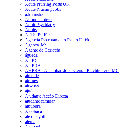
Acute Nursing Posts UK
Acute-Nursing-Jobs
administrar
Administrativo
Adult Psychiatry
Adults
AEROPORTO
Agencia Recrutamento Reino Unido
Agency Job
Agente de Geriatria
águeda
AHP'S
AHPRA
AHPRA - Australian Job - Genral Practitioner GMC
airedale
airlines
airways
ajuda
Ajudante Acção Directa
ajudante familiar
albufeira
Alcobaça
ale discgolf
alemã
Alemanha