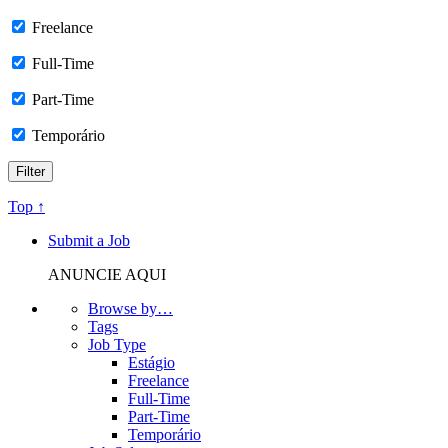
Freelance
Full-Time
Part-Time
Temporário
Top ↑
Submit a Job
ANUNCIE AQUI
Browse by…
Tags
Job Type
Estágio
Freelance
Full-Time
Part-Time
Temporário