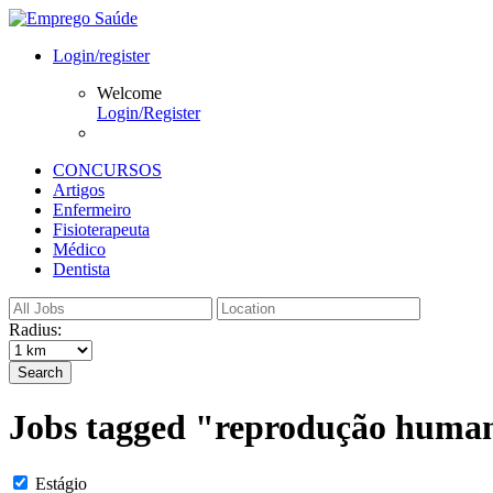
Login/register
Welcome
Login/Register
CONCURSOS
Artigos
Enfermeiro
Fisioterapeuta
Médico
Dentista
Radius:
Search
Jobs tagged "reprodução huma
Estágio