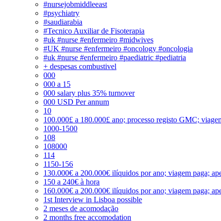
#nursejobmiddleeast
#psychiatry
#saudiarabia
#Tecnico Auxiliar de Fisoterapia
#uk #nurse #enfermeiro #midwives
#UK #nurse #enfermeiro #oncology #oncologia
#uk #nurse #enfermeiro #paediatric #pediatria
+ despesas combustivel
000
000 a 15
000 salary plus 35% turnover
000 USD Per annum
10
100.000£ a 180.000£ ano; processo registo GMC; viage
1000-1500
108
108000
114
1150-156
130.000€ a 200.000€ ilíquidos por ano; viagem paga; ape
150 a 240€ à hora
160.000€ a 200.000€ ilíquidos por ano; viagem paga; ape
1st Interview in Lisboa possible
2 meses de acomodação
2 months free accomodation