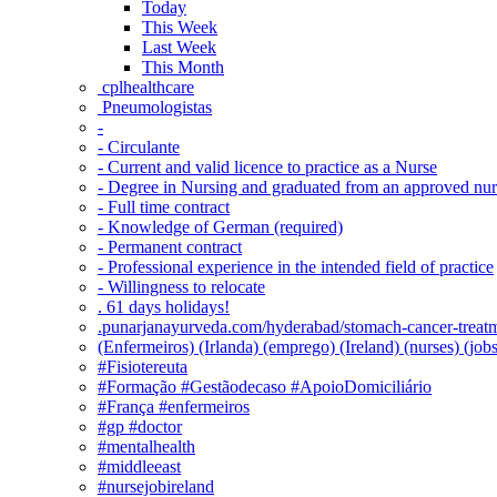
Today
This Week
Last Week
This Month
‎ cplhealthcare‬
Pneumologistas
-
- Circulante
- Current and valid licence to practice as a Nurse
- Degree in Nursing and graduated from an approved nu
- Full time contract
- Knowledge of German (required)
- Permanent contract
- Professional experience in the intended field of practice
- Willingness to relocate
. 61 days holidays!
.punarjanayurveda.com/hyderabad/stomach-cancer-treatm
(Enfermeiros) (Irlanda) (emprego) (Ireland) (nurses) (jo
#Fisiotereuta
#Formação #Gestãodecaso #ApoioDomiciliário
#França #enfermeiros
#gp #doctor
#mentalhealth
#middleeast
#nursejobireland