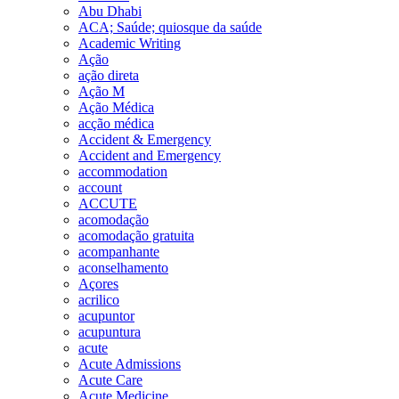
Abu Dhabi
ACA; Saúde; quiosque da saúde
Academic Writing
Ação
ação direta
Ação M
Ação Médica
acção médica
Accident & Emergency
Accident and Emergency
accommodation
account
ACCUTE
acomodação
acomodação gratuita
acompanhante
aconselhamento
Açores
acrilico
acupuntor
acupuntura
acute
Acute Admissions
Acute Care
Acute Medicine