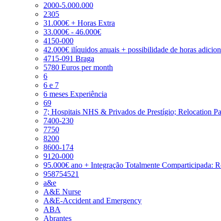
2000-5.000.000
2305
31.000€ + Horas Extra
33.000€ - 46.000€
4150-000
42.000€ ilíquidos anuais + possibilidade de horas adicio
4715-091 Braga
5780 Euros per month
6
6 e 7
6 meses Experiência
69
7; Hospitais NHS & Privados de Prestígio; Relocation P
7400-230
7750
8200
8600-174
9120-000
95.000€ ano + Integração Totalmente Comparticipada: 
958754521
a&e
A&E Nurse
A&E-Accident and Emergency
ABA
Abrantes