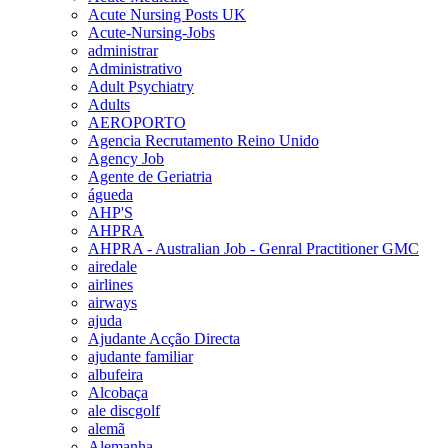
Acute Nursing Posts UK
Acute-Nursing-Jobs
administrar
Administrativo
Adult Psychiatry
Adults
AEROPORTO
Agencia Recrutamento Reino Unido
Agency Job
Agente de Geriatria
águeda
AHP'S
AHPRA
AHPRA - Australian Job - Genral Practitioner GMC
airedale
airlines
airways
ajuda
Ajudante Acção Directa
ajudante familiar
albufeira
Alcobaça
ale discgolf
alemã
Alemanha