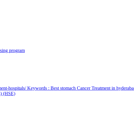
rsing program
ent-hospitals/ Keywords : Best stomach Cancer Treatment in hyderab
bs) (HSE)