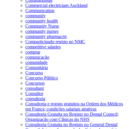
Comissionistas
Commercial electricians Auckland
Communication
community
community health
Community Nurse
community nurses
community pharmacist
Comparticipado registo no NMC
competitive salaries
comprar
comunicação
comunidade
Comunitária
Concurso
Concurso Público
Concursos
consultant
Consultor
consultoria
Consultoria e registo gratuitos na Ordem dos Médicos
em França; condições salariais atrativas
Consultoria Gratuita no Registo no Dental Council;
Organização com Clínicas do NHS
Consultoria Gratuita no Registo no General Dental