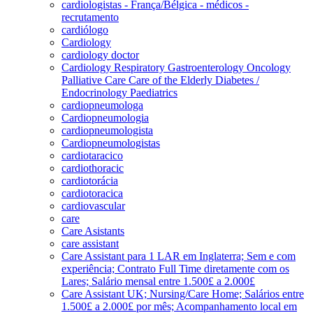
cardiologistas - França/Bélgica - médicos -
recrutamento
cardiólogo
Cardiology
cardiology doctor
Cardiology Respiratory Gastroenterology Oncology
Palliative Care Care of the Elderly Diabetes /
Endocrinology Paediatrics
cardiopneumologa
Cardiopneumologia
cardiopneumologista
Cardiopneumologistas
cardiotaracico
cardiothoracic
cardiotorácia
cardiotoracica
cardiovascular
care
Care Asistants
care assistant
Care Assistant para 1 LAR em Inglaterra; Sem e com
experiência; Contrato Full Time diretamente com os
Lares; Salário mensal entre 1.500£ a 2.000£
Care Assistant UK; Nursing/Care Home; Salários entre
1.500£ a 2.000£ por mês; Acompanhamento local em