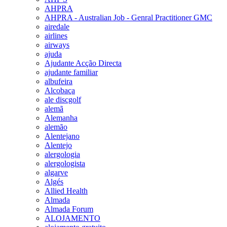
AHPRA
AHPRA - Australian Job - Genral Practitioner GMC
airedale
airlines
airways
ajuda
Ajudante Acção Directa
ajudante familiar
albufeira
Alcobaça
ale discgolf
alemã
Alemanha
alemão
Alentejano
Alentejo
alergologia
alergologista
algarve
Algés
Allied Health
Almada
Almada Forum
ALOJAMENTO