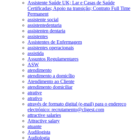
Assistente Saúde UK; Lar e Casas de Saúde
Certificadas; Apoio na transição; Contrato Full Time
Permanent
assistente social
assistentedentaria
assistenten dentaria
assistentes
Assistentes de Enfermagem
assistentes operacionais
assistida
Assuntos Regulamentares
ASW
atendimento
atendimento a domicílio
Atendimento ao Cliente
atendimento domiciliar
atrative
atrativo
através de formato digital (e-mail) para o endereço
electrónico: recrutamento@cligest.com
attractive salaries
Attractive salary
atuante
Audilogista
Audiologia