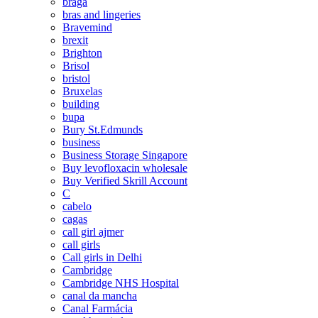
braga
bras and lingeries
Bravemind
brexit
Brighton
Brisol
bristol
Bruxelas
building
bupa
Bury St.Edmunds
business
Business Storage Singapore
Buy levofloxacin wholesale
Buy Verified Skrill Account
C
cabelo
cagas
call girl ajmer
call girls
Call girls in Delhi
Cambridge
Cambridge NHS Hospital
canal da mancha
Canal Farmácia