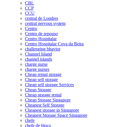
CBL
CCP
CCU
central de Londres
central nervous system
Centro
Centro de repouso
Centro Hospitalar
Centro Hospitalar Cova da Beira
challenging bhavior
Channel Island
channel islands
charge nurse
charge nurses
Cheap rental storage
Cheap self storage
Cheap self storage Services
Cheap Storage
Cheap storage rental
Cheap Storage Singapore
Cheapest Self Storage
Cheapest storage in Singapore
Cheapest Storage Space Singapore
chefe
chefe de bloco