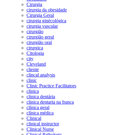
Cirurgia
cirurgia da obesidade
Cirurgia Geral
cirurgia ginécológica
cirurgia vascular
cirurgião
cirurgião geral
cirurgião oral
cirurgica
Citologia
city
Cleveland
cliente
clincal analysis
clinic
Clinic Practice Facilitators
clinica
clinica dentária
clinica dentaria na frança
clínica geral
clínica médica
Clinical
clinical instructor
Clinical Nurse
Clinical Pathology