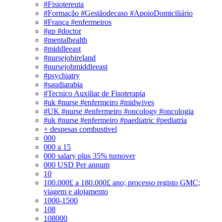
#Fisiotereuta
#Formação #Gestãodecaso #ApoioDomiciliário
#França #enfermeiros
#gp #doctor
#mentalhealth
#middleeast
#nursejobireland
#nursejobmiddleeast
#psychiatry
#saudiarabia
#Tecnico Auxiliar de Fisoterapia
#uk #nurse #enfermeiro #midwives
#UK #nurse #enfermeiro #oncology #oncologia
#uk #nurse #enfermeiro #paediatric #pediatria
+ despesas combustivel
000
000 a 15
000 salary plus 35% turnover
000 USD Per annum
10
100.000£ a 180.000£ ano; processo registo GMC;
viagem e alojamento
1000-1500
108
108000