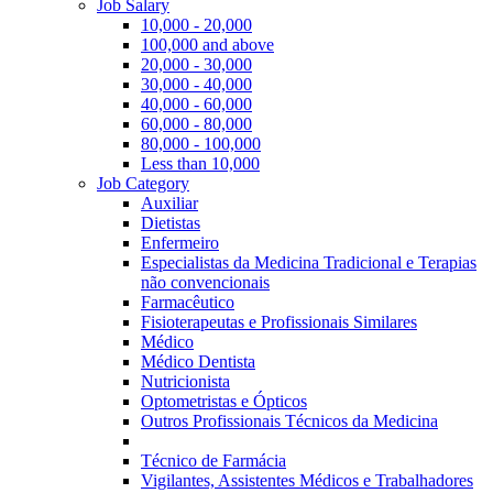
Job Salary
10,000 - 20,000
100,000 and above
20,000 - 30,000
30,000 - 40,000
40,000 - 60,000
60,000 - 80,000
80,000 - 100,000
Less than 10,000
Job Category
Auxiliar
Dietistas
Enfermeiro
Especialistas da Medicina Tradicional e Terapias
não convencionais
Farmacêutico
Fisioterapeutas e Profissionais Similares
Médico
Médico Dentista
Nutricionista
Optometristas e Ópticos
Outros Profissionais Técnicos da Medicina
Técnico de Farmácia
Vigilantes, Assistentes Médicos e Trabalhadores