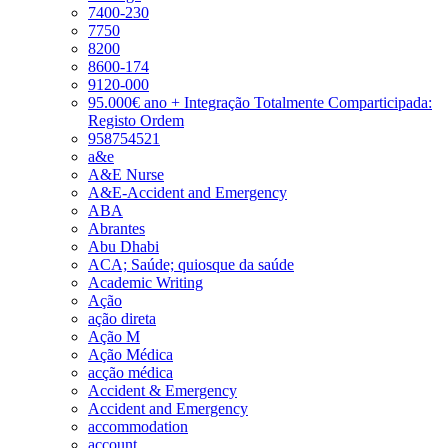
7400-230
7750
8200
8600-174
9120-000
95.000€ ano + Integração Totalmente Comparticipada:
Registo Ordem
958754521
a&e
A&E Nurse
A&E-Accident and Emergency
ABA
Abrantes
Abu Dhabi
ACA; Saúde; quiosque da saúde
Academic Writing
Ação
ação direta
Ação M
Ação Médica
acção médica
Accident & Emergency
Accident and Emergency
accommodation
account