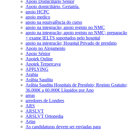
Apoio Domiciliário Sénior
Apoio domiciliário. Geriatría.
apoio HCPC
apoio medico
apoio na equivalência do curso
apoio na integração; apoio registo no NMC
apoio na integração; apoio registo no NMC; preparação
+ exame IELTS suportados pelo hospital
apoio na integração; Hospital Privado de prestígio
Apoio no Alojamento
Apoio Sénior
Apotek Online
Apotek Terpercaya
APPLYING
Arabia
Arábia Saudita
Arábia Saudita Hospitais de Prestígio; Registo Gratuito;
36.000€ a 60.000€ Líquidos por Ano
areas
arredores de Londres
ARS
ARSLVT
ARSLVT Ortopedia
Artas
As candidaturas devem ser enviadas para