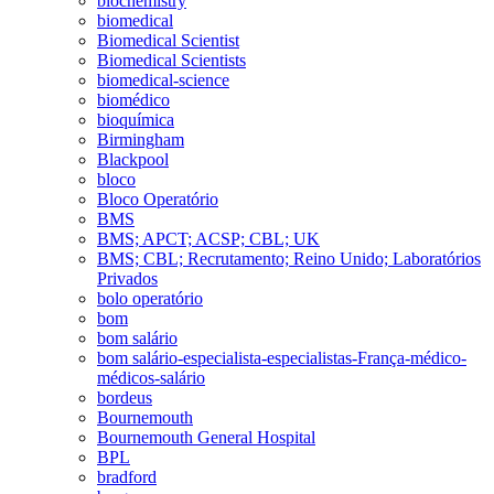
biochemistry
biomedical
Biomedical Scientist
Biomedical Scientists
biomedical-science
biomédico
bioquímica
Birmingham
Blackpool
bloco
Bloco Operatório
BMS
BMS; APCT; ACSP; CBL; UK
BMS; CBL; Recrutamento; Reino Unido; Laboratórios
Privados
bolo operatório
bom
bom salário
bom salário-especialista-especialistas-França-médico-
médicos-salário
bordeus
Bournemouth
Bournemouth General Hospital
BPL
bradford