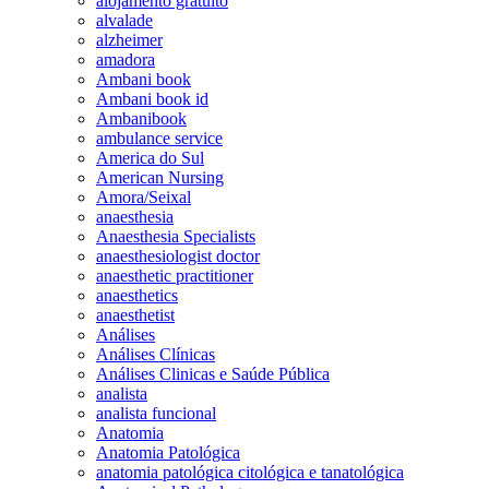
alojamento gratuito
alvalade
alzheimer
amadora
Ambani book
Ambani book id
Ambanibook
ambulance service
America do Sul
American Nursing
Amora/Seixal
anaesthesia
Anaesthesia Specialists
anaesthesiologist doctor
anaesthetic practitioner
anaesthetics
anaesthetist
Análises
Análises Clínicas
Análises Clinicas e Saúde Pública
analista
analista funcional
Anatomia
Anatomia Patológica
anatomia patológica citológica e tanatológica