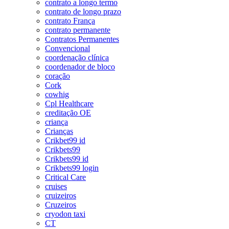
contrato a longo termo
contrato de longo prazo
contrato França
contrato permanente
Contratos Permanentes
Convencional
coordenação clínica
coordenador de bloco
coração
Cork
cowhig
Cpl Healthcare
creditação OE
criança
Crianças
Crikbet99 id
Crikbets99
Crikbets99 id
Crikbets99 login
Critical Care
cruises
cruizeiros
Cruzeiros
cryodon taxi
CT