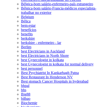
Bélgica-bom salário-enfermeiro-país estrangeiro
Bélgica-bom salário-Francia-médicos especialista-
trabalhar no exterior
Belgium
Bélica
bem-estar
benefícios
benefits
berkshire
berkshire - enfermeiro - lar
Berlim
best Electricians in Auckland
best Electricians in North Shore
best Gynecologist in kolkata
best Gynecologist in kolkata for normal delivery
best personnel
Best Psychiatrist In Kankarbagh Patna
Best Restaurant In Henderson NV
Best stomach Cancer Hospitals in hyderabad
bhpal
bhs
Big88
bilbao
Biochemie