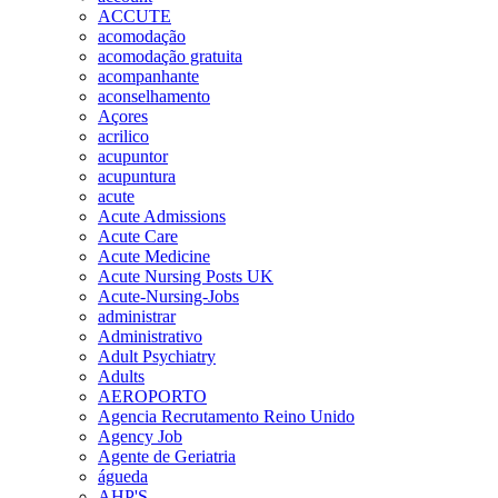
ACCUTE
acomodação
acomodação gratuita
acompanhante
aconselhamento
Açores
acrilico
acupuntor
acupuntura
acute
Acute Admissions
Acute Care
Acute Medicine
Acute Nursing Posts UK
Acute-Nursing-Jobs
administrar
Administrativo
Adult Psychiatry
Adults
AEROPORTO
Agencia Recrutamento Reino Unido
Agency Job
Agente de Geriatria
águeda
AHP'S