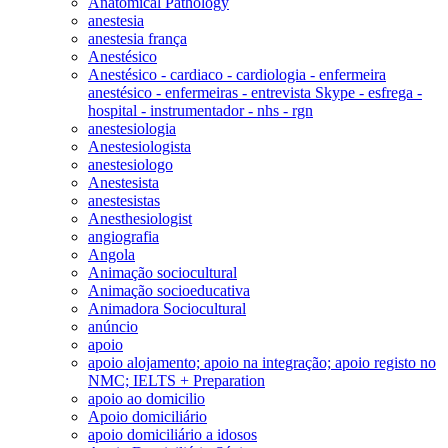
Anatomical Pathology
anestesia
anestesia frança
Anestésico
Anestésico - cardiaco - cardiologia - enfermeira
anestésico - enfermeiras - entrevista Skype - esfrega -
hospital - instrumentador - nhs - rgn
anestesiologia
Anestesiologista
anestesiologo
Anestesista
anestesistas
Anesthesiologist
angiografia
Angola
Animação sociocultural
Animação socioeducativa
Animadora Sociocultural
anúncio
apoio
apoio alojamento; apoio na integração; apoio registo no
NMC; IELTS + Preparation
apoio ao domicilio
Apoio domiciliário
apoio domiciliário a idosos