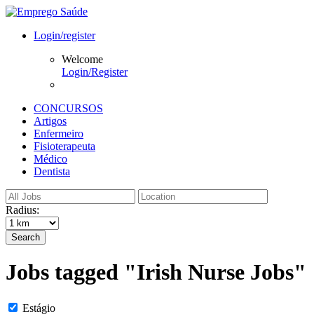
Login/register
Welcome
Login/Register
CONCURSOS
Artigos
Enfermeiro
Fisioterapeuta
Médico
Dentista
Radius:
Search
Jobs tagged "Irish Nurse Jobs"
Estágio