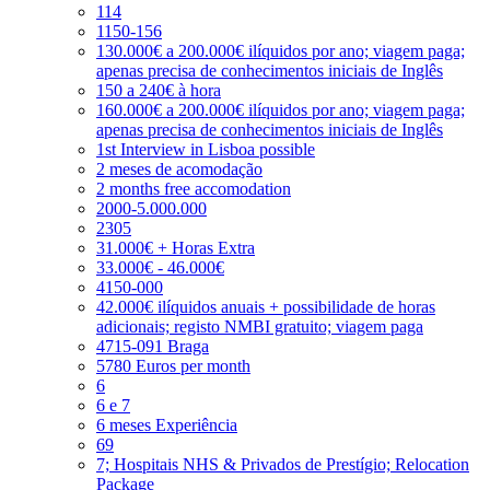
114
1150-156
130.000€ a 200.000€ ilíquidos por ano; viagem paga;
apenas precisa de conhecimentos iniciais de Inglês
150 a 240€ à hora
160.000€ a 200.000€ ilíquidos por ano; viagem paga;
apenas precisa de conhecimentos iniciais de Inglês
1st Interview in Lisboa possible
2 meses de acomodação
2 months free accomodation
2000-5.000.000
2305
31.000€ + Horas Extra
33.000€ - 46.000€
4150-000
42.000€ ilíquidos anuais + possibilidade de horas
adicionais; registo NMBI gratuito; viagem paga
4715-091 Braga
5780 Euros per month
6
6 e 7
6 meses Experiência
69
7; Hospitais NHS & Privados de Prestígio; Relocation
Package