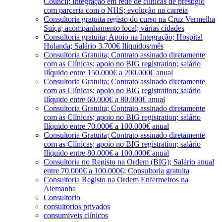
Council; Integração em rede de clínicas de prestígio
com parceria com o NHS; evolução na carreia
Consultoria gratuita registo do curso na Cruz Vermelha
Suíça; acompanhamento local; várias cidades
Consultoria gratuita; Apoio na Integração; Hospital
Holanda; Salário 3.700€ Ilíquidos/mês
Consultoria Gratuita; Contrato assinado diretamente
com as Clínicas; apoio no BIG registration; salário
Ilíquido entre 150.000€ a 200.000€ anual
Consultoria Gratuita; Contrato assinado diretamente
com as Clínicas; apoio no BIG registration; salário
Ilíquido entre 60.000€ a 80.000€ anual
Consultoria Gratuita; Contrato assinado diretamente
com as Clínicas; apoio no BIG registration; salário
Ilíquido entre 70.000€ a 100.000€ anual
Consultoria Gratuita; Contrato assinado diretamente
com as Clínicas; apoio no BIG registration; salário
Ilíquido entre 80.000€ a 100.000€ anual
Consultoria no Registo na Ordem (BIG); Salário anual
entre 70.000€ a 100.000€; Consultoria gratuita
Consultoria Registo na Ordem Enfermeiros na
Alemanha
Consultorio
consultorios privados
consumiveis clínicos