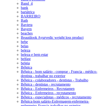
Band_4
bank
bariátrica
BARREIRO
Bath
Baviera
Bayern
beaches
Beautilook Ayurvedic weight loss product
bebe
belas
beleza
beleza e bem estar
belfast
belgia
Bélgica
Bélgica - bom salário - comprar - Francia - médico-
dentista - trabalhar no exterior
Bélgica - colaboradores - dentistas - Trabalho
Bélgica - dentistas - recrutamento
Bélgica - Enfermeiros - Recrutamen
Bélgica - Enfermeiros - recrutamento
Bélgica - especialistas - médicos - recrutamento
Bélgica-bom salário-Enfermagem-enfermeira-
enfermeiro-Francia-trabalhar no exterior