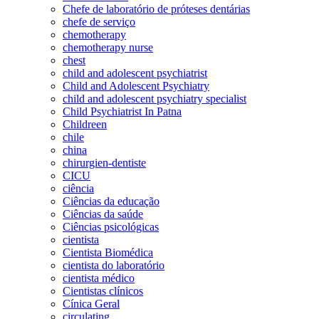
Chefe de laboratório de próteses dentárias
chefe de serviço
chemotherapy
chemotherapy nurse
chest
child and adolescent psychiatrist
Child and Adolescent Psychiatry
child and adolescent psychiatry specialist
Child Psychiatrist In Patna
Childreen
chile
china
chirurgien-dentiste
CICU
ciência
Ciências da educação
Ciências da saúde
Ciências psicológicas
cientista
Cientista Biomédica
cientista do laboratório
cientista médico
Cientistas clínicos
Cínica Geral
circulating