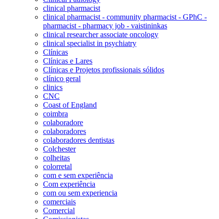
clinical pharmacist
clinical pharmacist - community pharmacist - GPhC -
pharmacist - pharmacy job - vaistininkas
clinical researcher associate oncology
clinical specialist in psychiatry
Clínicas
Clínicas e Lares
Clínicas e Projetos profissionais sólidos
clínico geral
clinics
CNC
Coast of England
coimbra
colaboradore
colaboradores
colaboradores dentistas
Colchester
colheitas
colorretal
com e sem experiência
Com experiência
com ou sem experiencia
comerciais
Comercial