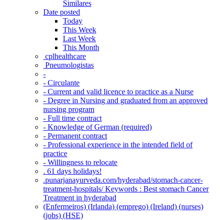
Similares
Date posted
Today
This Week
Last Week
This Month
‎ cplhealthcare‬
Pneumologistas
-
- Circulante
- Current and valid licence to practice as a Nurse
- Degree in Nursing and graduated from an approved
nursing program
- Full time contract
- Knowledge of German (required)
- Permanent contract
- Professional experience in the intended field of
practice
- Willingness to relocate
. 61 days holidays!
.punarjanayurveda.com/hyderabad/stomach-cancer-
treatment-hospitals/ Keywords : Best stomach Cancer
Treatment in hyderabad
(Enfermeiros) (Irlanda) (emprego) (Ireland) (nurses)
(jobs) (HSE)