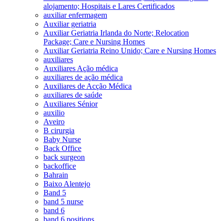
alojamento; Hospitais e Lares Certificados
auxiliar enfermagem
Auxiliar geriatria
Auxiliar Geriatria Irlanda do Norte; Relocation
Package; Care e Nursing Homes
Auxiliar Geriatria Reino Unido; Care e Nursing Homes
auxiliares
Auxiliares Ação médica
auxiliares de ação médica
Auxiliares de Acção Médica
auxiliares de saúde
Auxiliares Sénior
auxilio
Aveiro
B cirurgia
Baby Nurse
Back Office
back surgeon
backoffice
Bahrain
Baixo Alentejo
Band 5
band 5 nurse
band 6
band 6 positions