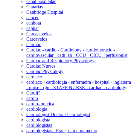
canal hospitalar
Canarias
Canbridge Hospital
cancer
canhota
capilar
Carcacavelos
Carcavelos
Cardiac
Cardiac - cardio - Cardiology - cardiothoracic -
cardiovascular - cath lab - CCU - CICU - perfusionist
Cardiac and Respiratory Physiology
Cardiac Nurses
Cardiac Physiology
cardiaco
cardiaco - cardiologia - enfermeira - hospital - inglaterra
- nurse - rgn - STAFF NURSE - cardiac - cardiology
Cardiff
cardio
cardio-toracica
cardiologia
Cardiologist Doctor / Cardiologist
cardiologista
cardiologistas
cardiologistas - França - recrutamento