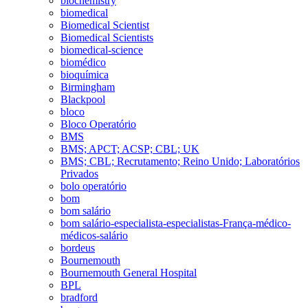
biochemistry
biomedical
Biomedical Scientist
Biomedical Scientists
biomedical-science
biomédico
bioquímica
Birmingham
Blackpool
bloco
Bloco Operatório
BMS
BMS; APCT; ACSP; CBL; UK
BMS; CBL; Recrutamento; Reino Unido; Laboratórios
Privados
bolo operatório
bom
bom salário
bom salário-especialista-especialistas-França-médico-
médicos-salário
bordeus
Bournemouth
Bournemouth General Hospital
BPL
bradford