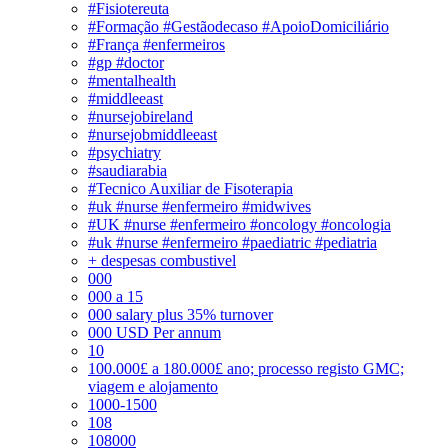
#Fisiotereuta
#Formação #Gestãodecaso #ApoioDomiciliário
#França #enfermeiros
#gp #doctor
#mentalhealth
#middleeast
#nursejobireland
#nursejobmiddleeast
#psychiatry
#saudiarabia
#Tecnico Auxiliar de Fisoterapia
#uk #nurse #enfermeiro #midwives
#UK #nurse #enfermeiro #oncology #oncologia
#uk #nurse #enfermeiro #paediatric #pediatria
+ despesas combustivel
000
000 a 15
000 salary plus 35% turnover
000 USD Per annum
10
100.000£ a 180.000£ ano; processo registo GMC;
viagem e alojamento
1000-1500
108
108000