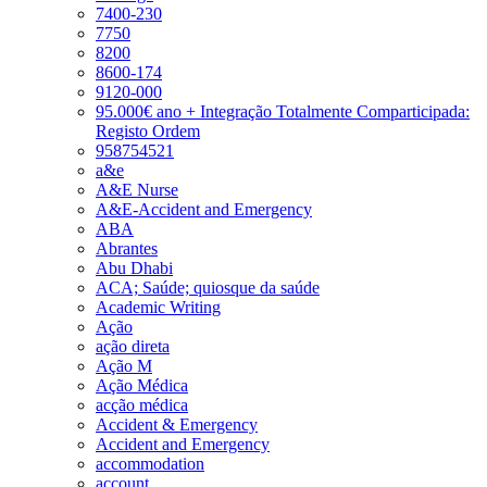
7400-230
7750
8200
8600-174
9120-000
95.000€ ano + Integração Totalmente Comparticipada:
Registo Ordem
958754521
a&e
A&E Nurse
A&E-Accident and Emergency
ABA
Abrantes
Abu Dhabi
ACA; Saúde; quiosque da saúde
Academic Writing
Ação
ação direta
Ação M
Ação Médica
acção médica
Accident & Emergency
Accident and Emergency
accommodation
account