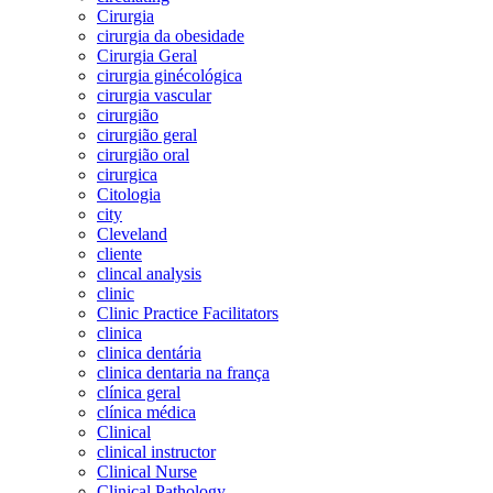
Cirurgia
cirurgia da obesidade
Cirurgia Geral
cirurgia ginécológica
cirurgia vascular
cirurgião
cirurgião geral
cirurgião oral
cirurgica
Citologia
city
Cleveland
cliente
clincal analysis
clinic
Clinic Practice Facilitators
clinica
clinica dentária
clinica dentaria na frança
clínica geral
clínica médica
Clinical
clinical instructor
Clinical Nurse
Clinical Pathology