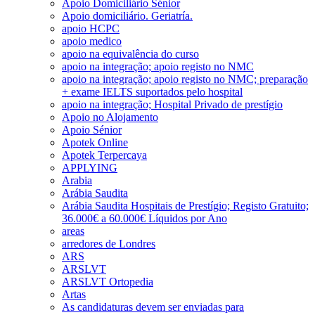
Apoio Domiciliário Sénior
Apoio domiciliário. Geriatría.
apoio HCPC
apoio medico
apoio na equivalência do curso
apoio na integração; apoio registo no NMC
apoio na integração; apoio registo no NMC; preparação
+ exame IELTS suportados pelo hospital
apoio na integração; Hospital Privado de prestígio
Apoio no Alojamento
Apoio Sénior
Apotek Online
Apotek Terpercaya
APPLYING
Arabia
Arábia Saudita
Arábia Saudita Hospitais de Prestígio; Registo Gratuito;
36.000€ a 60.000€ Líquidos por Ano
areas
arredores de Londres
ARS
ARSLVT
ARSLVT Ortopedia
Artas
As candidaturas devem ser enviadas para