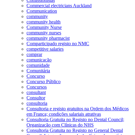
Comissionistas
Commercial electricians Auckland
Communication
community
community health
Community Nurse
community nurses
community pharmacist
Comparticipado registo no NMC
competitive salaries
comprar
comunicação
comunidade
Comunitária
Concurso
Concurso Público
Concursos
consultant
Consultor
consultoria
Consultoria e registo gratuitos na Ordem dos Médicos
em França; condições salariais atrativas
Consultoria Gratuita no Registo no Dental Council;
Organização com Clínicas do NHS
Consultoria Gratuita no Registo no General Dental