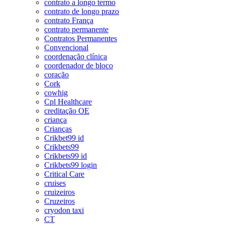
contrato a longo termo
contrato de longo prazo
contrato França
contrato permanente
Contratos Permanentes
Convencional
coordenação clínica
coordenador de bloco
coração
Cork
cowhig
Cpl Healthcare
creditação OE
criança
Crianças
Crikbet99 id
Crikbets99
Crikbets99 id
Crikbets99 login
Critical Care
cruises
cruizeiros
Cruzeiros
cryodon taxi
CT