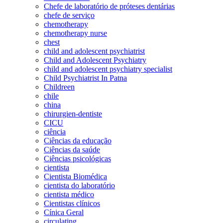
Chefe de laboratório de próteses dentárias
chefe de serviço
chemotherapy
chemotherapy nurse
chest
child and adolescent psychiatrist
Child and Adolescent Psychiatry
child and adolescent psychiatry specialist
Child Psychiatrist In Patna
Childreen
chile
china
chirurgien-dentiste
CICU
ciência
Ciências da educação
Ciências da saúde
Ciências psicológicas
cientista
Cientista Biomédica
cientista do laboratório
cientista médico
Cientistas clínicos
Cínica Geral
circulating