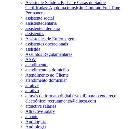
Assistente Saúde UK; Lar e Casas de Saúde
Certificadas; Apoio na transição; Contrato Full Time
Permanent
assistente social
assistentedentaria
assistenten dentaria
assistentes
Assistentes de Enfermagem
assistentes operacionais
assistida
Assuntos Regulamentares
ASW
atendimento
atendimento a domicílio
Atendimento ao Cliente
atendimento domiciliar
atrative
atrativo
através de formato digital (e-mail) para o endereço
electrónico: recrutamento@cligest.com
attractive salaries
Attractive salary
atuante
Audilogista
Audiologia