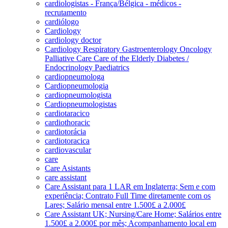
cardiologistas - França/Bélgica - médicos -
recrutamento
cardiólogo
Cardiology
cardiology doctor
Cardiology Respiratory Gastroenterology Oncology
Palliative Care Care of the Elderly Diabetes /
Endocrinology Paediatrics
cardiopneumologa
Cardiopneumologia
cardiopneumologista
Cardiopneumologistas
cardiotaracico
cardiothoracic
cardiotorácia
cardiotoracica
cardiovascular
care
Care Asistants
care assistant
Care Assistant para 1 LAR em Inglaterra; Sem e com
experiência; Contrato Full Time diretamente com os
Lares; Salário mensal entre 1.500£ a 2.000£
Care Assistant UK; Nursing/Care Home; Salários entre
1.500£ a 2.000£ por mês; Acompanhamento local em