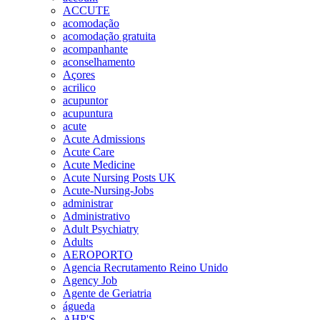
ACCUTE
acomodação
acomodação gratuita
acompanhante
aconselhamento
Açores
acrilico
acupuntor
acupuntura
acute
Acute Admissions
Acute Care
Acute Medicine
Acute Nursing Posts UK
Acute-Nursing-Jobs
administrar
Administrativo
Adult Psychiatry
Adults
AEROPORTO
Agencia Recrutamento Reino Unido
Agency Job
Agente de Geriatria
águeda
AHP'S