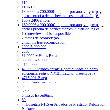
114
1150-156
130.000€ a 200.000€ ilíquidos por ano; viagem paga;
apenas precisa de conhecimentos iniciais de Inglês
150 a 240€ à hora
160.000€ a 200.000€ ilíquidos por ano; viagem paga;
apenas precisa de conhecimentos iniciais de Inglês
1st Interview in Lisboa possible
2 meses de acomodação
2 months free accomodation
2000-5.000.000
2305
31.000€ + Horas Extra
33.000€ - 46.000€
4150-000
42.000€ ilíquidos anuais + possibilidade de horas
adicionais; registo NMBI gratuito; viagem paga
4715-091 Braga
5780 Euros per month
6
6 e 7
6 meses Experiência
69
7; Hospitais NHS & Privados de Prestígio; Relocation
Package