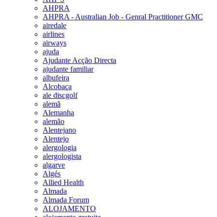
AHPRA
AHPRA - Australian Job - Genral Practitioner GMC
airedale
airlines
airways
ajuda
Ajudante Acção Directa
ajudante familiar
albufeira
Alcobaça
ale discgolf
alemã
Alemanha
alemão
Alentejano
Alentejo
alergologia
alergologista
algarve
Algés
Allied Health
Almada
Almada Forum
ALOJAMENTO