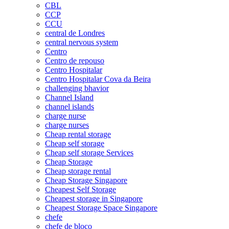
CBL
CCP
CCU
central de Londres
central nervous system
Centro
Centro de repouso
Centro Hospitalar
Centro Hospitalar Cova da Beira
challenging bhavior
Channel Island
channel islands
charge nurse
charge nurses
Cheap rental storage
Cheap self storage
Cheap self storage Services
Cheap Storage
Cheap storage rental
Cheap Storage Singapore
Cheapest Self Storage
Cheapest storage in Singapore
Cheapest Storage Space Singapore
chefe
chefe de bloco