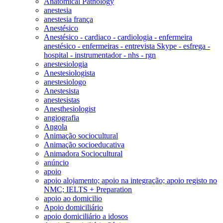
Anatomical Pathology
anestesia
anestesia frança
Anestésico
Anestésico - cardiaco - cardiologia - enfermeira
anestésico - enfermeiras - entrevista Skype - esfrega -
hospital - instrumentador - nhs - rgn
anestesiologia
Anestesiologista
anestesiologo
Anestesista
anestesistas
Anesthesiologist
angiografia
Angola
Animação sociocultural
Animação socioeducativa
Animadora Sociocultural
anúncio
apoio
apoio alojamento; apoio na integração; apoio registo no
NMC; IELTS + Preparation
apoio ao domicilio
Apoio domiciliário
apoio domiciliário a idosos