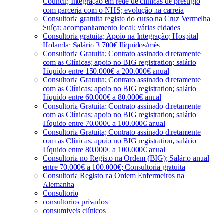
Council; Integração em rede de clínicas de prestígio
com parceria com o NHS; evolução na carreia
Consultoria gratuita registo do curso na Cruz Vermelha
Suíça; acompanhamento local; várias cidades
Consultoria gratuita; Apoio na Integração; Hospital
Holanda; Salário 3.700€ Ilíquidos/mês
Consultoria Gratuita; Contrato assinado diretamente
com as Clínicas; apoio no BIG registration; salário
Ilíquido entre 150.000€ a 200.000€ anual
Consultoria Gratuita; Contrato assinado diretamente
com as Clínicas; apoio no BIG registration; salário
Ilíquido entre 60.000€ a 80.000€ anual
Consultoria Gratuita; Contrato assinado diretamente
com as Clínicas; apoio no BIG registration; salário
Ilíquido entre 70.000€ a 100.000€ anual
Consultoria Gratuita; Contrato assinado diretamente
com as Clínicas; apoio no BIG registration; salário
Ilíquido entre 80.000€ a 100.000€ anual
Consultoria no Registo na Ordem (BIG); Salário anual
entre 70.000€ a 100.000€; Consultoria gratuita
Consultoria Registo na Ordem Enfermeiros na
Alemanha
Consultorio
consultorios privados
consumiveis clínicos