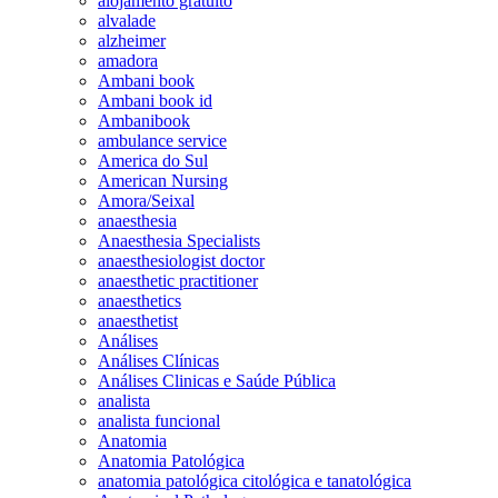
alojamento gratuito
alvalade
alzheimer
amadora
Ambani book
Ambani book id
Ambanibook
ambulance service
America do Sul
American Nursing
Amora/Seixal
anaesthesia
Anaesthesia Specialists
anaesthesiologist doctor
anaesthetic practitioner
anaesthetics
anaesthetist
Análises
Análises Clínicas
Análises Clinicas e Saúde Pública
analista
analista funcional
Anatomia
Anatomia Patológica
anatomia patológica citológica e tanatológica