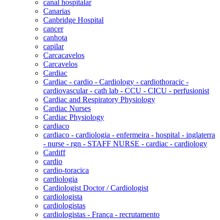
canal hospitalar
Canarias
Canbridge Hospital
cancer
canhota
capilar
Carcacavelos
Carcavelos
Cardiac
Cardiac - cardio - Cardiology - cardiothoracic -
cardiovascular - cath lab - CCU - CICU - perfusionist
Cardiac and Respiratory Physiology
Cardiac Nurses
Cardiac Physiology
cardiaco
cardiaco - cardiologia - enfermeira - hospital - inglaterra
- nurse - rgn - STAFF NURSE - cardiac - cardiology
Cardiff
cardio
cardio-toracica
cardiologia
Cardiologist Doctor / Cardiologist
cardiologista
cardiologistas
cardiologistas - França - recrutamento