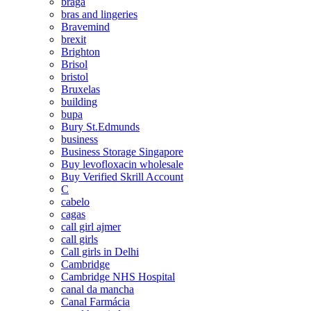
braga
bras and lingeries
Bravemind
brexit
Brighton
Brisol
bristol
Bruxelas
building
bupa
Bury St.Edmunds
business
Business Storage Singapore
Buy levofloxacin wholesale
Buy Verified Skrill Account
C
cabelo
cagas
call girl ajmer
call girls
Call girls in Delhi
Cambridge
Cambridge NHS Hospital
canal da mancha
Canal Farmácia