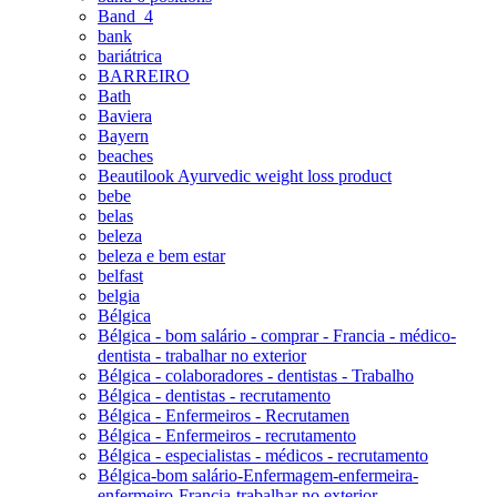
Band_4
bank
bariátrica
BARREIRO
Bath
Baviera
Bayern
beaches
Beautilook Ayurvedic weight loss product
bebe
belas
beleza
beleza e bem estar
belfast
belgia
Bélgica
Bélgica - bom salário - comprar - Francia - médico-
dentista - trabalhar no exterior
Bélgica - colaboradores - dentistas - Trabalho
Bélgica - dentistas - recrutamento
Bélgica - Enfermeiros - Recrutamen
Bélgica - Enfermeiros - recrutamento
Bélgica - especialistas - médicos - recrutamento
Bélgica-bom salário-Enfermagem-enfermeira-
enfermeiro-Francia-trabalhar no exterior