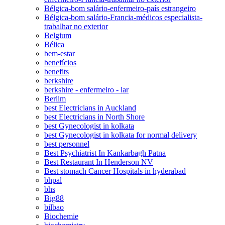
Bélgica-bom salário-enfermeiro-país estrangeiro
Bélgica-bom salário-Francia-médicos especialista-
trabalhar no exterior
Belgium
Bélica
bem-estar
benefícios
benefits
berkshire
berkshire - enfermeiro - lar
Berlim
best Electricians in Auckland
best Electricians in North Shore
best Gynecologist in kolkata
best Gynecologist in kolkata for normal delivery
best personnel
Best Psychiatrist In Kankarbagh Patna
Best Restaurant In Henderson NV
Best stomach Cancer Hospitals in hyderabad
bhpal
bhs
Big88
bilbao
Biochemie