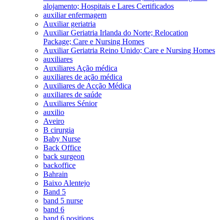
alojamento; Hospitais e Lares Certificados
auxiliar enfermagem
Auxiliar geriatria
Auxiliar Geriatria Irlanda do Norte; Relocation
Package; Care e Nursing Homes
Auxiliar Geriatria Reino Unido; Care e Nursing Homes
auxiliares
Auxiliares Ação médica
auxiliares de ação médica
Auxiliares de Acção Médica
auxiliares de saúde
Auxiliares Sénior
auxilio
Aveiro
B cirurgia
Baby Nurse
Back Office
back surgeon
backoffice
Bahrain
Baixo Alentejo
Band 5
band 5 nurse
band 6
band 6 positions