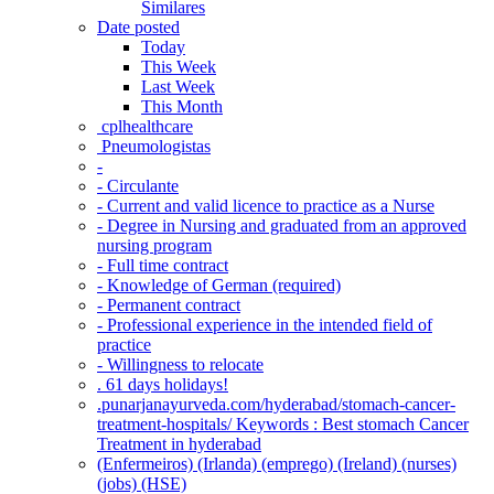
Similares
Date posted
Today
This Week
Last Week
This Month
‎ cplhealthcare‬
Pneumologistas
-
- Circulante
- Current and valid licence to practice as a Nurse
- Degree in Nursing and graduated from an approved
nursing program
- Full time contract
- Knowledge of German (required)
- Permanent contract
- Professional experience in the intended field of
practice
- Willingness to relocate
. 61 days holidays!
.punarjanayurveda.com/hyderabad/stomach-cancer-
treatment-hospitals/ Keywords : Best stomach Cancer
Treatment in hyderabad
(Enfermeiros) (Irlanda) (emprego) (Ireland) (nurses)
(jobs) (HSE)