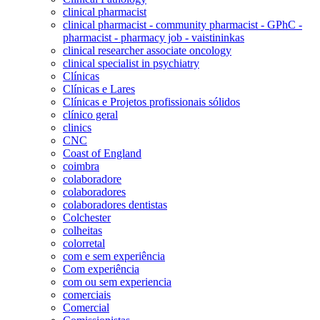
clinical pharmacist
clinical pharmacist - community pharmacist - GPhC -
pharmacist - pharmacy job - vaistininkas
clinical researcher associate oncology
clinical specialist in psychiatry
Clínicas
Clínicas e Lares
Clínicas e Projetos profissionais sólidos
clínico geral
clinics
CNC
Coast of England
coimbra
colaboradore
colaboradores
colaboradores dentistas
Colchester
colheitas
colorretal
com e sem experiência
Com experiência
com ou sem experiencia
comerciais
Comercial