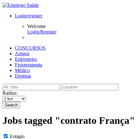
Login/register
Welcome
Login/Register
CONCURSOS
Artigos
Enfermeiro
Fisioterapeuta
Médico
Dentista
Radius:
Search
Jobs tagged "contrato França"
Estágio