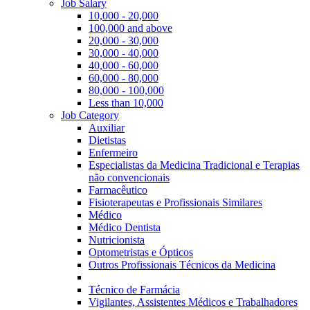
Job Salary
10,000 - 20,000
100,000 and above
20,000 - 30,000
30,000 - 40,000
40,000 - 60,000
60,000 - 80,000
80,000 - 100,000
Less than 10,000
Job Category
Auxiliar
Dietistas
Enfermeiro
Especialistas da Medicina Tradicional e Terapias
não convencionais
Farmacêutico
Fisioterapeutas e Profissionais Similares
Médico
Médico Dentista
Nutricionista
Optometristas e Ópticos
Outros Profissionais Técnicos da Medicina
Técnico de Farmácia
Vigilantes, Assistentes Médicos e Trabalhadores