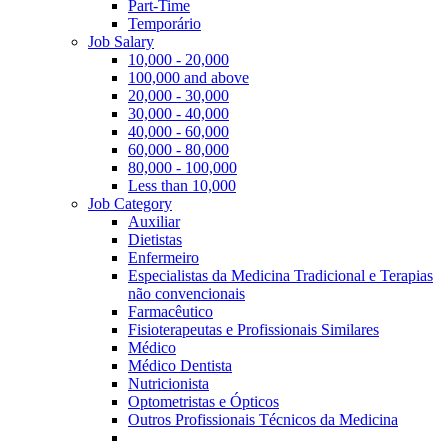
Part-Time
Temporário
Job Salary
10,000 - 20,000
100,000 and above
20,000 - 30,000
30,000 - 40,000
40,000 - 60,000
60,000 - 80,000
80,000 - 100,000
Less than 10,000
Job Category
Auxiliar
Dietistas
Enfermeiro
Especialistas da Medicina Tradicional e Terapias
não convencionais
Farmacêutico
Fisioterapeutas e Profissionais Similares
Médico
Médico Dentista
Nutricionista
Optometristas e Ópticos
Outros Profissionais Técnicos da Medicina