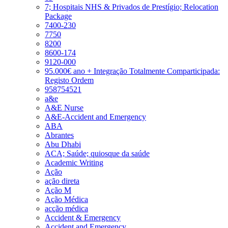
7; Hospitais NHS & Privados de Prestígio; Relocation
Package
7400-230
7750
8200
8600-174
9120-000
95.000€ ano + Integração Totalmente Comparticipada:
Registo Ordem
958754521
a&e
A&E Nurse
A&E-Accident and Emergency
ABA
Abrantes
Abu Dhabi
ACA; Saúde; quiosque da saúde
Academic Writing
Ação
ação direta
Ação M
Ação Médica
acção médica
Accident & Emergency
Accident and Emergency