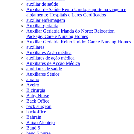
auxiliar de saúde
Auxiliar de Saúde Reino Unido; suporte na viagem e
alojamento; Hospitais e Lares Certificados
auxiliar enfermagem
Auxiliar geriatria
Auxiliar Geriatria Irlanda do Norte; Relocation
Package; Care e Nursing Homes
Auxiliar Geriatria Reino Unido; Care e Nursing Homes
auxiliares
Auxiliares Ação médica
auxiliares de ação médica
Auxiliares de Acção Médica
auxiliares de saúde
Auxiliares Sénior
auxilio
Aveiro
B cirurgia
Baby Nurse
Back Office
back surgeon
backoffice
Bahrain
Baixo Alentejo
Band 5
band 5 nurse