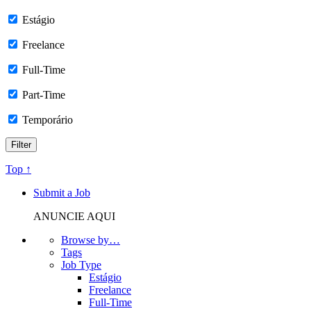
Estágio
Freelance
Full-Time
Part-Time
Temporário
Top ↑
Submit a Job
ANUNCIE AQUI
Browse by…
Tags
Job Type
Estágio
Freelance
Full-Time