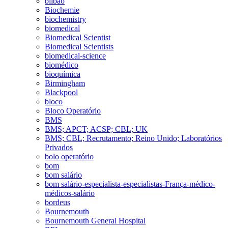
bilbao
Biochemie
biochemistry
biomedical
Biomedical Scientist
Biomedical Scientists
biomedical-science
biomédico
bioquímica
Birmingham
Blackpool
bloco
Bloco Operatório
BMS
BMS; APCT; ACSP; CBL; UK
BMS; CBL; Recrutamento; Reino Unido; Laboratórios
Privados
bolo operatório
bom
bom salário
bom salário-especialista-especialistas-França-médico-
médicos-salário
bordeus
Bournemouth
Bournemouth General Hospital