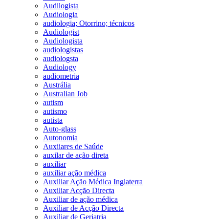
Audilogista
Audiologia
audiologia; Otorrino; técnicos
Audiologist
Audiologista
audiologistas
audiologsta
Audiology
audiometria
Austrália
Australian Job
autism
autismo
autista
Auto-glass
Autonomia
Auxiiares de Saúde
auxilar de ação direta
auxiliar
auxiliar ação médica
Auxiliar Ação Médica Inglaterra
Auxiliar Acção Directa
Auxiliar de ação médica
Auxiliar de Acção Directa
Auxiliar de Geriatria