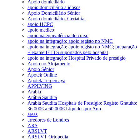
Apoio domiciliário
apoio domiciliário a idosos
Apoio Domiciliário Sénior
Apoio domiciliário. Geriatría.
apoio HCPC
apoio medico
apoio na equivalência do curso
apoio na integração; apoio registo no NMC
apoio na integração; apoio registo no NMC; preparação
+ exame IELTS suportados pelo hospital
apoio na integração; Hospital Privado de prestígio
Apoio no Alojamento
Apoio Sénior
Apotek Online
Apotek Terpercaya
APPLYING
Arabia
Arábia Saudita
Arábia Saudita Hospitais de Prestígio; Registo Gratuito;
36.000€ a 60.000€ Líquidos por Ano
areas
arredores de Londres
ARS
ARSLVT
ARSLVT Ortopedia