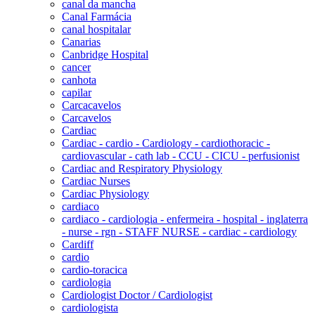
canal da mancha
Canal Farmácia
canal hospitalar
Canarias
Canbridge Hospital
cancer
canhota
capilar
Carcacavelos
Carcavelos
Cardiac
Cardiac - cardio - Cardiology - cardiothoracic -
cardiovascular - cath lab - CCU - CICU - perfusionist
Cardiac and Respiratory Physiology
Cardiac Nurses
Cardiac Physiology
cardiaco
cardiaco - cardiologia - enfermeira - hospital - inglaterra
- nurse - rgn - STAFF NURSE - cardiac - cardiology
Cardiff
cardio
cardio-toracica
cardiologia
Cardiologist Doctor / Cardiologist
cardiologista