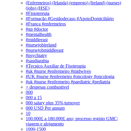
(Enfermeiros) (Irlanda) (emprego) (Ireland) (nurses)
(jobs) (HSE)
#Fisiotereuta
#Formação #Gestãodecaso #ApoioDomiciliário
#França #enfermeiros
#gp #doctor
#mentalhealth
#middleeast
#nursejobireland
#nursejobmiddleeast
#psychiatry
#saudiarabia
#Tecnico Auxiliar de Fisoterapia
#uk #nurse #enfermeiro #midwives
#UK #nurse #enfermeiro #oncology #oncologia
#uk #nurse #enfermeiro #paediatric #pediatria
+ despesas combustivel
000
000 a 15
000 salary plus 35% turnover
000 USD Per annum
10
100.000£ a 180.000£ ano; processo registo GMC;
viagem e alojamento
1000-1500