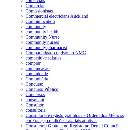
comerciais
Comercial
Comissionistas
Commercial electricians Auckland
Communication
community
community health
Community Nurse
community nurses
community pharmacist
Comparticipado registo no NMC
competitive salaries
comprar
comunicação
comunidade
Comunitária
Concurso
Concurso Público
Concursos
consultant
Consultor
consultoria
Consultoria e registo gratuitos na Ordem dos Médicos
em França; condições salariais atrativas
Consultoria Gratuita no Registo no Dental Council;