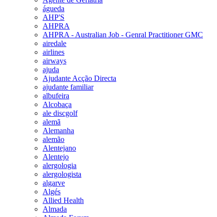
águeda
AHP'S
AHPRA
AHPRA - Australian Job - Genral Practitioner GMC
airedale
airlines
airways
ajuda
Ajudante Acção Directa
ajudante familiar
albufeira
Alcobaça
ale discgolf
alemã
Alemanha
alemão
Alentejano
Alentejo
alergologia
alergologista
algarve
Algés
Allied Health
Almada