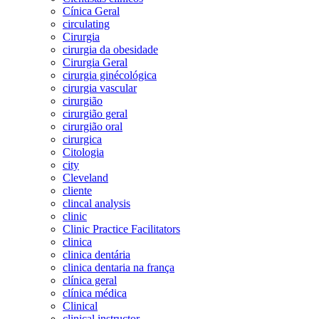
Cínica Geral
circulating
Cirurgia
cirurgia da obesidade
Cirurgia Geral
cirurgia ginécológica
cirurgia vascular
cirurgião
cirurgião geral
cirurgião oral
cirurgica
Citologia
city
Cleveland
cliente
clincal analysis
clinic
Clinic Practice Facilitators
clinica
clinica dentária
clinica dentaria na frança
clínica geral
clínica médica
Clinical
clinical instructor