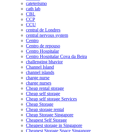
cateterismo
cath lab
CBL
CCP
CCU
central de Londres
central nervous system
Centro
Centro de repouso
Centro Hospitalar
Centro Hospitalar Cova da Beira
challenging bhavior
Channel Island
channel islands
charge nurse
charge nurses
Cheap rental storage
Cheap self storage
Cheap self storage Services
Cheap Storage
Cheap storage rental
Cheap Storage Singapore
Cheapest Self Storage
Cheapest storage in Singapore
Cheapest Storage Space Singapore