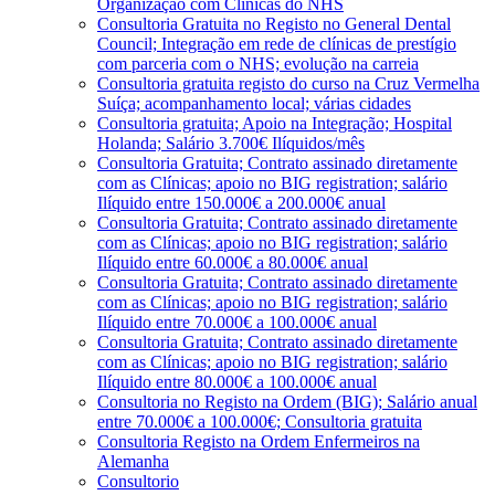
Organização com Clínicas do NHS
Consultoria Gratuita no Registo no General Dental
Council; Integração em rede de clínicas de prestígio
com parceria com o NHS; evolução na carreia
Consultoria gratuita registo do curso na Cruz Vermelha
Suíça; acompanhamento local; várias cidades
Consultoria gratuita; Apoio na Integração; Hospital
Holanda; Salário 3.700€ Ilíquidos/mês
Consultoria Gratuita; Contrato assinado diretamente
com as Clínicas; apoio no BIG registration; salário
Ilíquido entre 150.000€ a 200.000€ anual
Consultoria Gratuita; Contrato assinado diretamente
com as Clínicas; apoio no BIG registration; salário
Ilíquido entre 60.000€ a 80.000€ anual
Consultoria Gratuita; Contrato assinado diretamente
com as Clínicas; apoio no BIG registration; salário
Ilíquido entre 70.000€ a 100.000€ anual
Consultoria Gratuita; Contrato assinado diretamente
com as Clínicas; apoio no BIG registration; salário
Ilíquido entre 80.000€ a 100.000€ anual
Consultoria no Registo na Ordem (BIG); Salário anual
entre 70.000€ a 100.000€; Consultoria gratuita
Consultoria Registo na Ordem Enfermeiros na
Alemanha
Consultorio