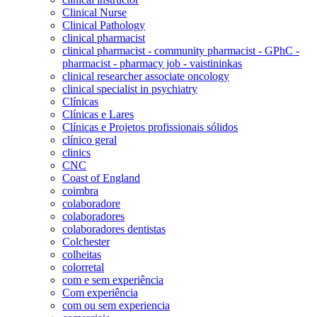
Clinical Nurse
Clinical Pathology
clinical pharmacist
clinical pharmacist - community pharmacist - GPhC -
pharmacist - pharmacy job - vaistininkas
clinical researcher associate oncology
clinical specialist in psychiatry
Clínicas
Clínicas e Lares
Clínicas e Projetos profissionais sólidos
clínico geral
clinics
CNC
Coast of England
coimbra
colaboradore
colaboradores
colaboradores dentistas
Colchester
colheitas
colorretal
com e sem experiência
Com experiência
com ou sem experiencia