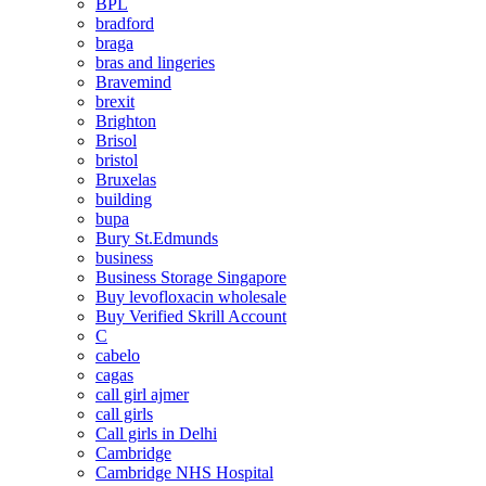
BPL
bradford
braga
bras and lingeries
Bravemind
brexit
Brighton
Brisol
bristol
Bruxelas
building
bupa
Bury St.Edmunds
business
Business Storage Singapore
Buy levofloxacin wholesale
Buy Verified Skrill Account
C
cabelo
cagas
call girl ajmer
call girls
Call girls in Delhi
Cambridge
Cambridge NHS Hospital