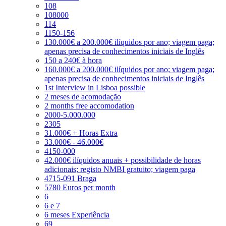
108
108000
114
1150-156
130.000€ a 200.000€ ilíquidos por ano; viagem paga;
apenas precisa de conhecimentos iniciais de Inglês
150 a 240€ à hora
160.000€ a 200.000€ ilíquidos por ano; viagem paga;
apenas precisa de conhecimentos iniciais de Inglês
1st Interview in Lisboa possible
2 meses de acomodação
2 months free accomodation
2000-5.000.000
2305
31.000€ + Horas Extra
33.000€ - 46.000€
4150-000
42.000€ ilíquidos anuais + possibilidade de horas
adicionais; registo NMBI gratuito; viagem paga
4715-091 Braga
5780 Euros per month
6
6 e 7
6 meses Experiência
69