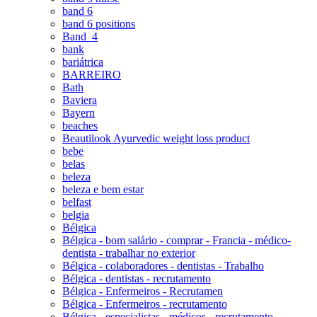
band 6
band 6 positions
Band_4
bank
bariátrica
BARREIRO
Bath
Baviera
Bayern
beaches
Beautilook Ayurvedic weight loss product
bebe
belas
beleza
beleza e bem estar
belfast
belgia
Bélgica
Bélgica - bom salário - comprar - Francia - médico-
dentista - trabalhar no exterior
Bélgica - colaboradores - dentistas - Trabalho
Bélgica - dentistas - recrutamento
Bélgica - Enfermeiros - Recrutamen
Bélgica - Enfermeiros - recrutamento
Bélgica - especialistas - médicos - recrutamento