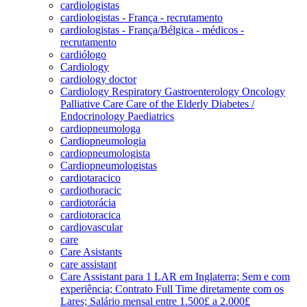
cardiologistas
cardiologistas - França - recrutamento
cardiologistas - França/Bélgica - médicos -
recrutamento
cardiólogo
Cardiology
cardiology doctor
Cardiology Respiratory Gastroenterology Oncology
Palliative Care Care of the Elderly Diabetes /
Endocrinology Paediatrics
cardiopneumologa
Cardiopneumologia
cardiopneumologista
Cardiopneumologistas
cardiotaracico
cardiothoracic
cardiotorácia
cardiotoracica
cardiovascular
care
Care Asistants
care assistant
Care Assistant para 1 LAR em Inglaterra; Sem e com
experiência; Contrato Full Time diretamente com os
Lares; Salário mensal entre 1.500£ a 2.000£