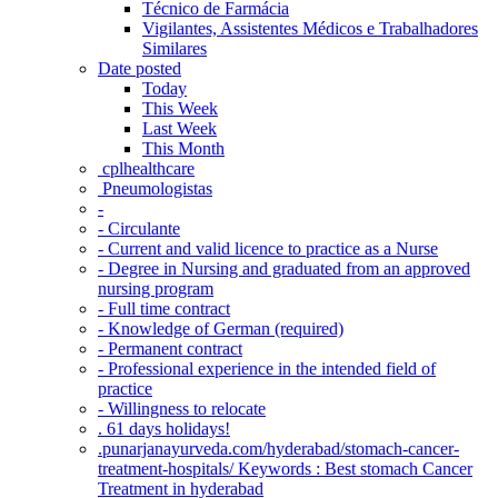
Técnico de Farmácia
Vigilantes, Assistentes Médicos e Trabalhadores
Similares
Date posted
Today
This Week
Last Week
This Month
‎ cplhealthcare‬
Pneumologistas
-
- Circulante
- Current and valid licence to practice as a Nurse
- Degree in Nursing and graduated from an approved
nursing program
- Full time contract
- Knowledge of German (required)
- Permanent contract
- Professional experience in the intended field of
practice
- Willingness to relocate
. 61 days holidays!
.punarjanayurveda.com/hyderabad/stomach-cancer-
treatment-hospitals/ Keywords : Best stomach Cancer
Treatment in hyderabad