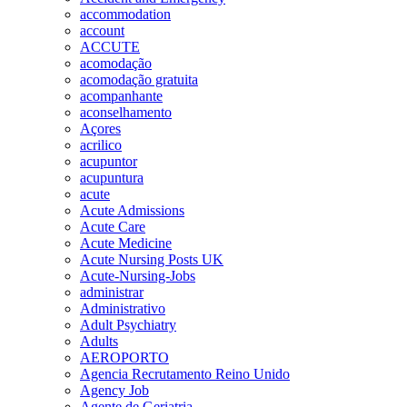
accommodation
account
ACCUTE
acomodação
acomodação gratuita
acompanhante
aconselhamento
Açores
acrilico
acupuntor
acupuntura
acute
Acute Admissions
Acute Care
Acute Medicine
Acute Nursing Posts UK
Acute-Nursing-Jobs
administrar
Administrativo
Adult Psychiatry
Adults
AEROPORTO
Agencia Recrutamento Reino Unido
Agency Job
Agente de Geriatria