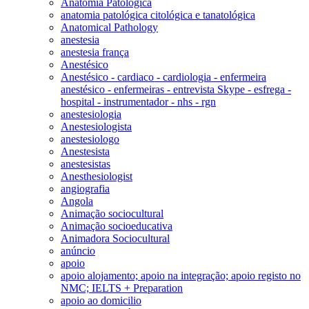
Anatomia Patológica
anatomia patológica citológica e tanatológica
Anatomical Pathology
anestesia
anestesia frança
Anestésico
Anestésico - cardiaco - cardiologia - enfermeira
anestésico - enfermeiras - entrevista Skype - esfrega -
hospital - instrumentador - nhs - rgn
anestesiologia
Anestesiologista
anestesiologo
Anestesista
anestesistas
Anesthesiologist
angiografia
Angola
Animação sociocultural
Animação socioeducativa
Animadora Sociocultural
anúncio
apoio
apoio alojamento; apoio na integração; apoio registo no
NMC; IELTS + Preparation
apoio ao domicilio