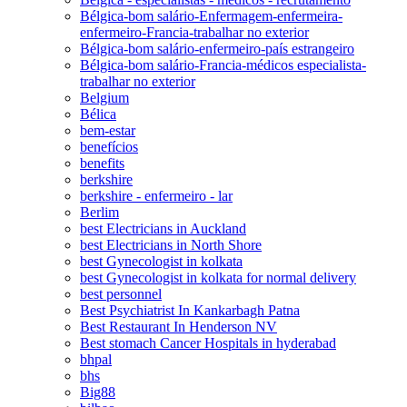
Bélgica-bom salário-Enfermagem-enfermeira-
enfermeiro-Francia-trabalhar no exterior
Bélgica-bom salário-enfermeiro-país estrangeiro
Bélgica-bom salário-Francia-médicos especialista-
trabalhar no exterior
Belgium
Bélica
bem-estar
benefícios
benefits
berkshire
berkshire - enfermeiro - lar
Berlim
best Electricians in Auckland
best Electricians in North Shore
best Gynecologist in kolkata
best Gynecologist in kolkata for normal delivery
best personnel
Best Psychiatrist In Kankarbagh Patna
Best Restaurant In Henderson NV
Best stomach Cancer Hospitals in hyderabad
bhpal
bhs
Big88