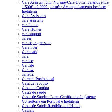
Care Assistant UK; Nursing/Care Home; Salários entre
1.500£ a 2.000£ por mês; Acompanhamento local em
Inglaterra
Care Assistants
care assistens
care home
Care Homes
care support
career
career progression
Caregiver
Caremark
carer
cariaco
Carlisle
Carlow
carreira
Carreira Profissional
Casa de repouso
Casal de Cambra
Casas de saúde
Casas de Saúde e Lares Certificados Inglaterra;
Consultoria em Portugal e Inglaterra
Casas de Saúde República da Irlanda
Cascais