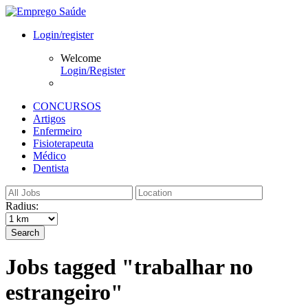
Login/register
Welcome
Login/Register
CONCURSOS
Artigos
Enfermeiro
Fisioterapeuta
Médico
Dentista
Radius:
Search
Jobs tagged "trabalhar no
estrangeiro"