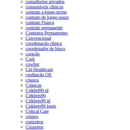
consultorios privados
consumiveis clínicos
contrato a longo termo
contrato de longo prazo
contrato França
contrato permanente
Contratos Permanentes
Convencional
coordenação clínica
coordenador de bloco
coração
Cork
cowhig
Cpl Healthcare
creditação OE
criança
Crianças
Crikbet99 id
Crikbets99
Crikbets99 id
Crikbets99 login
Critical Care
cruises
cruizeiros
Cruzeiros