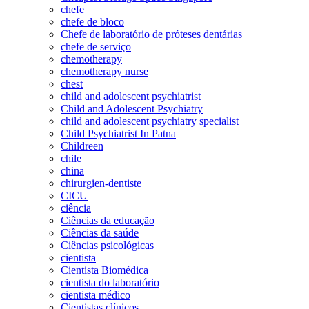
chefe
chefe de bloco
Chefe de laboratório de próteses dentárias
chefe de serviço
chemotherapy
chemotherapy nurse
chest
child and adolescent psychiatrist
Child and Adolescent Psychiatry
child and adolescent psychiatry specialist
Child Psychiatrist In Patna
Childreen
chile
china
chirurgien-dentiste
CICU
ciência
Ciências da educação
Ciências da saúde
Ciências psicológicas
cientista
Cientista Biomédica
cientista do laboratório
cientista médico
Cientistas clínicos