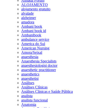
Almada Forum
ALOJAMENTO
alojamento gratuito
alvalade
alzheimer
amadora
Ambani book
Ambani book id
Ambanibook
ambulance service
America do Sul
American Nursing
Amora/Seixal
anaesthesia
Anaesthesia Specialists
anaesthesiologist doctor
anaesthetic practitioner
anaesthetics
anaesthetist
Análises
Análises Clínicas
Análises Clinicas e Saúde Pública
analista
analista funcional
Anatomia