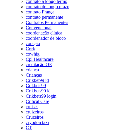
contrato a longo termo
contrato de longo prazo
contrato França
contrato permanente
Contratos Permanentes
Convencional
coordenação clínica
coordenador de bloco
coração
Cork
cowhig
Cpl Healthcare
creditação OE
criança
Crianças
Crikbet99 id
Crikbets99
Crikbets99 id
Crikbets99 login
Critical Care
cruises
cruizeiros
Cruzeiros
cryodon taxi
CT