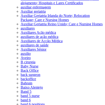
alojamento; Hospitais e Lares Certificados
auxiliar enfermagem
Auxiliar geriatria
Auxiliar Geriatria Irlanda do Norte; Relocation
Package; Care e Nursing Homes
Auxiliar Geriatria Reino Unido; Care e Nursing Homes
auxiliares
Auxiliares Ação médica
auxiliares de ação médica
Auxiliares de Acção Médica
auxiliares de saúde
Auxiliares Sénior
auxilio
Aveiro
B cirurgia
Baby Nurse
Back Office
back surgeon
backoffice
Bahrain
Baixo Alentejo
Band 5
band 5 nurse
band 6
band 6 positions