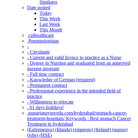
Similares
Date posted
Today
This Week
Last Week
This Month
‎ cplhealthcare‬
Pneumologistas
-
- Circulante
- Current and valid licence to practice as a Nurse
- Degree in Nursing and graduated from an approved
nursing program
- Full time contract
- Knowledge of German (required)
- Permanent contract
- Professional experience in the intended field of
practice
- Willingness to relocate
. 61 days holidays!
.punarjanayurveda.com/hyderabad/stomach-cancer-
treatment-hospitals/ Keywords : Best stomach Cancer
Treatment in hyderabad
(Enfermeiros) (Irlanda) (emprego) (Ireland) (nurses)
(jobs) (HSE)