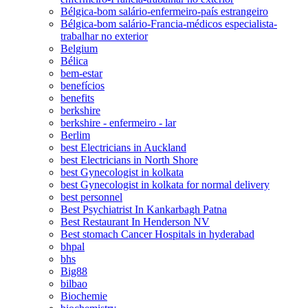
Bélgica-bom salário-enfermeiro-país estrangeiro
Bélgica-bom salário-Francia-médicos especialista-
trabalhar no exterior
Belgium
Bélica
bem-estar
benefícios
benefits
berkshire
berkshire - enfermeiro - lar
Berlim
best Electricians in Auckland
best Electricians in North Shore
best Gynecologist in kolkata
best Gynecologist in kolkata for normal delivery
best personnel
Best Psychiatrist In Kankarbagh Patna
Best Restaurant In Henderson NV
Best stomach Cancer Hospitals in hyderabad
bhpal
bhs
Big88
bilbao
Biochemie