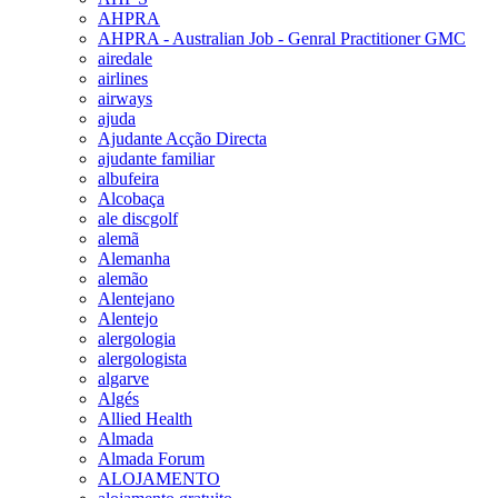
AHPRA
AHPRA - Australian Job - Genral Practitioner GMC
airedale
airlines
airways
ajuda
Ajudante Acção Directa
ajudante familiar
albufeira
Alcobaça
ale discgolf
alemã
Alemanha
alemão
Alentejano
Alentejo
alergologia
alergologista
algarve
Algés
Allied Health
Almada
Almada Forum
ALOJAMENTO