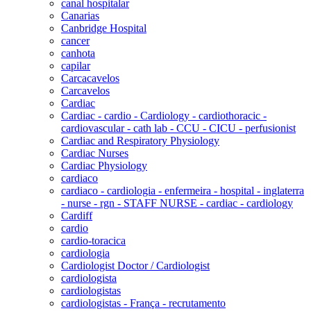
canal hospitalar
Canarias
Canbridge Hospital
cancer
canhota
capilar
Carcacavelos
Carcavelos
Cardiac
Cardiac - cardio - Cardiology - cardiothoracic -
cardiovascular - cath lab - CCU - CICU - perfusionist
Cardiac and Respiratory Physiology
Cardiac Nurses
Cardiac Physiology
cardiaco
cardiaco - cardiologia - enfermeira - hospital - inglaterra
- nurse - rgn - STAFF NURSE - cardiac - cardiology
Cardiff
cardio
cardio-toracica
cardiologia
Cardiologist Doctor / Cardiologist
cardiologista
cardiologistas
cardiologistas - França - recrutamento