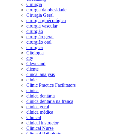
Cirurgia
cirurgia da obesidade
Cirurgia Geral
cirurgia ginécológica
cirurgia vascular
cirurgião
cirurgião geral
cirurgião oral
cirurgica
Citologia
city
Cleveland
cliente
clincal analysis
clinic
Clinic Practice Facilitators
clinica
clinica dentária
clinica dentaria na frança
clínica geral
clínica médica
Clinical
clinical instructor
Clinical Nurse
Clinical Pathology