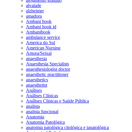
alojamento gratuito
alvalade
alzheimer
amadora
Ambani book
Ambani book id
Ambanibook
ambulance service
America do Sul
American Nursing
Amora/Seixal
anaesthesia
Anaesthesia Specialists
anaesthesiologist doctor
anaesthetic practitioner
anaesthetics
anaesthetist
Análises
Análises Clínicas
Análises Clinicas e Saúde Pública
analista
analista funcional
Anatomia
Anatomia Patológica
anatomia patológica citológica e tanatológica