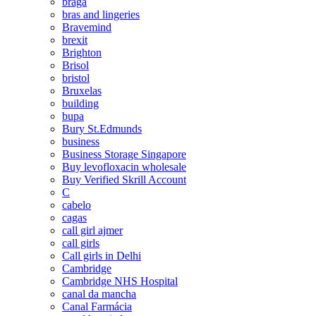
braga
bras and lingeries
Bravemind
brexit
Brighton
Brisol
bristol
Bruxelas
building
bupa
Bury St.Edmunds
business
Business Storage Singapore
Buy levofloxacin wholesale
Buy Verified Skrill Account
C
cabelo
cagas
call girl ajmer
call girls
Call girls in Delhi
Cambridge
Cambridge NHS Hospital
canal da mancha
Canal Farmácia