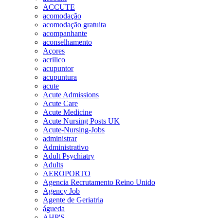
ACCUTE
acomodação
acomodação gratuita
acompanhante
aconselhamento
Açores
acrilico
acupuntor
acupuntura
acute
Acute Admissions
Acute Care
Acute Medicine
Acute Nursing Posts UK
Acute-Nursing-Jobs
administrar
Administrativo
Adult Psychiatry
Adults
AEROPORTO
Agencia Recrutamento Reino Unido
Agency Job
Agente de Geriatria
águeda
AHP'S