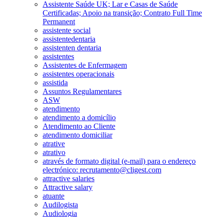
Assistente Saúde UK; Lar e Casas de Saúde
Certificadas; Apoio na transição; Contrato Full Time
Permanent
assistente social
assistentedentaria
assistenten dentaria
assistentes
Assistentes de Enfermagem
assistentes operacionais
assistida
Assuntos Regulamentares
ASW
atendimento
atendimento a domicílio
Atendimento ao Cliente
atendimento domiciliar
atrative
atrativo
através de formato digital (e-mail) para o endereço
electrónico: recrutamento@cligest.com
attractive salaries
Attractive salary
atuante
Audilogista
Audiologia