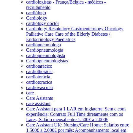
cardiologistas - França/Bélgica - médicos -
recrutamento
cardiólogo
Cardiology
cardiology doctor
Cardiology Respiratory Gastroenterology Oncology
Palliative Care Care of the Elderly Diabetes /
Endocrinology Paediatrics
cardiopneumologa
Cardiopneumologia
cardiopneumologista
Cardiopneumologistas
cardiotaracico
cardiothoracic
cardiotorácia
cardiotoracica
cardiovascular
care
Care Asistants
care assistant
Care Assistant para 1 LAR em Inglaterra; Sem e com
experiência; Contrato Full Time diretamente com os
Lares; Salário mensal entre 1.500£ a 2.000£
Care Assistant UK; Nursing/Care Home; Salários entre
1.500£ a 2.000£ por mês; Acompanhamento local em