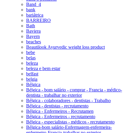
Band_4
bank
bariátrica
BARREIRO
Bath
Baviera
Bayern
beaches
Beautilook Ayurvedic weight loss product
bebe
belas
beleza
beleza e bem estar
belfast
belgia
Bélgica
Bélgica - bom salário - comprar - Francia - médico-
dentista - trabalhar no exterior
Bélgica - colaboradores - dentistas - Trabalho
Bélgica - dentistas - recrutamento
Bélgica - Enfermeiros - Recrutamen
Bélgica - Enfermeiros - recrutamento
Bélgica - especialistas - médicos - recrutamento
Bélgica-bom salário-Enfermagem-enfermeira-
enfermeiro-Francia-trabalhar no exterior