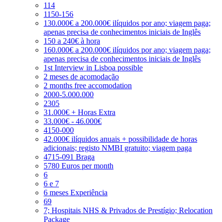
114
1150-156
130.000€ a 200.000€ ilíquidos por ano; viagem paga;
apenas precisa de conhecimentos iniciais de Inglês
150 a 240€ à hora
160.000€ a 200.000€ ilíquidos por ano; viagem paga;
apenas precisa de conhecimentos iniciais de Inglês
1st Interview in Lisboa possible
2 meses de acomodação
2 months free accomodation
2000-5.000.000
2305
31.000€ + Horas Extra
33.000€ - 46.000€
4150-000
42.000€ ilíquidos anuais + possibilidade de horas
adicionais; registo NMBI gratuito; viagem paga
4715-091 Braga
5780 Euros per month
6
6 e 7
6 meses Experiência
69
7; Hospitais NHS & Privados de Prestígio; Relocation
Package