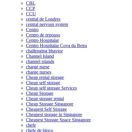
CBL
CCP
CCU
central de Londres
central nervous system
Centro
Centro de repouso
Centro Hospitalar
Centro Hospitalar Cova da Beira
challenging bhavior
Channel Island
channel islands
charge nurse
charge nurses
Cheap rental storage
Cheap self storage
Cheap self storage Services
Cheap Storage
Cheap storage rental
Cheap Storage Singapore
Cheapest Self Storage
Cheapest storage in Singapore
Cheapest Storage Space Singapore
chefe
chefe de bloco