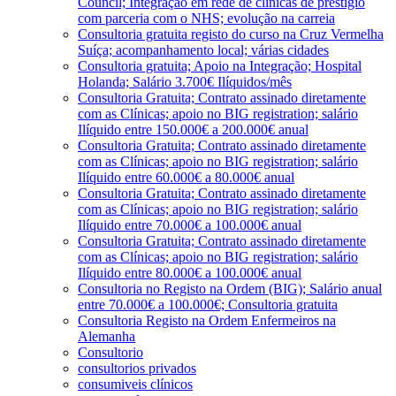
Council; Integração em rede de clínicas de prestígio
com parceria com o NHS; evolução na carreia
Consultoria gratuita registo do curso na Cruz Vermelha
Suíça; acompanhamento local; várias cidades
Consultoria gratuita; Apoio na Integração; Hospital
Holanda; Salário 3.700€ Ilíquidos/mês
Consultoria Gratuita; Contrato assinado diretamente
com as Clínicas; apoio no BIG registration; salário
Ilíquido entre 150.000€ a 200.000€ anual
Consultoria Gratuita; Contrato assinado diretamente
com as Clínicas; apoio no BIG registration; salário
Ilíquido entre 60.000€ a 80.000€ anual
Consultoria Gratuita; Contrato assinado diretamente
com as Clínicas; apoio no BIG registration; salário
Ilíquido entre 70.000€ a 100.000€ anual
Consultoria Gratuita; Contrato assinado diretamente
com as Clínicas; apoio no BIG registration; salário
Ilíquido entre 80.000€ a 100.000€ anual
Consultoria no Registo na Ordem (BIG); Salário anual
entre 70.000€ a 100.000€; Consultoria gratuita
Consultoria Registo na Ordem Enfermeiros na
Alemanha
Consultorio
consultorios privados
consumiveis clínicos