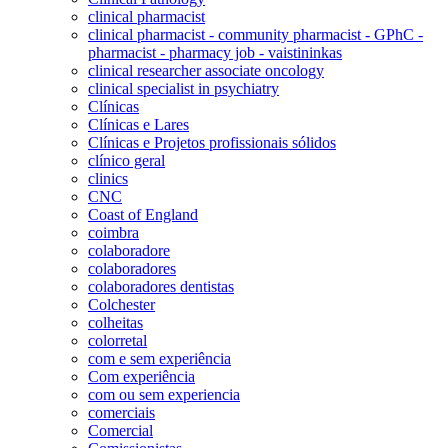
clinical pharmacist
clinical pharmacist - community pharmacist - GPhC -
pharmacist - pharmacy job - vaistininkas
clinical researcher associate oncology
clinical specialist in psychiatry
Clínicas
Clínicas e Lares
Clínicas e Projetos profissionais sólidos
clínico geral
clinics
CNC
Coast of England
coimbra
colaboradore
colaboradores
colaboradores dentistas
Colchester
colheitas
colorretal
com e sem experiência
Com experiência
com ou sem experiencia
comerciais
Comercial