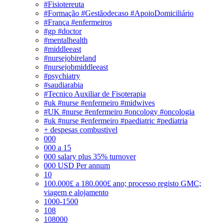
#Fisiotereuta
#Formação #Gestãodecaso #ApoioDomiciliário
#França #enfermeiros
#gp #doctor
#mentalhealth
#middleeast
#nursejobireland
#nursejobmiddleeast
#psychiatry
#saudiarabia
#Tecnico Auxiliar de Fisoterapia
#uk #nurse #enfermeiro #midwives
#UK #nurse #enfermeiro #oncology #oncologia
#uk #nurse #enfermeiro #paediatric #pediatria
+ despesas combustivel
000
000 a 15
000 salary plus 35% turnover
000 USD Per annum
10
100.000£ a 180.000£ ano; processo registo GMC;
viagem e alojamento
1000-1500
108
108000