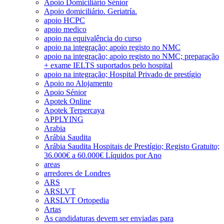
Apoio Domiciliário Sénior
Apoio domiciliário. Geriatría.
apoio HCPC
apoio medico
apoio na equivalência do curso
apoio na integração; apoio registo no NMC
apoio na integração; apoio registo no NMC; preparação
+ exame IELTS suportados pelo hospital
apoio na integração; Hospital Privado de prestígio
Apoio no Alojamento
Apoio Sénior
Apotek Online
Apotek Terpercaya
APPLYING
Arabia
Arábia Saudita
Arábia Saudita Hospitais de Prestígio; Registo Gratuito;
36.000€ a 60.000€ Líquidos por Ano
areas
arredores de Londres
ARS
ARSLVT
ARSLVT Ortopedia
Artas
As candidaturas devem ser enviadas para