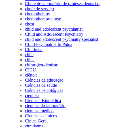
Chefe de laboratório de próteses dentárias
chefe de serviço
chemotherapy
chemotherapy nurse
chest
child and adolescent psychiatrist
Child and Adolescent Psychiatry
child and adolescent psychiatry specialist
Child Psychiatrist In Patna
Childreen
chile
china
chirurgien-dentiste
CICU
ciência
Ciências da educação
Ciências da saúde
Ciências psicológicas
cientista
Cientista Biomédica
cientista do laboratório
cientista médico
Cientistas clínicos
Cínica Geral
circulating