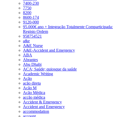
7400-230
7750
8200
8600-174
9120-000
95.000€ ano + Integração Totalmente Comparticipada:
Registo Ordem
958754521
a&e
A&E Nurse
A&E-Accident and Emergency
ABA
Abrantes
Abu Dhabi
ACA; Saúde; quiosque da saúde
Academic Writing
Ação
ação direta
Ação M
Ação Médica
acção médica
Accident & Emergency
Accident and Emergency
accommodation
account