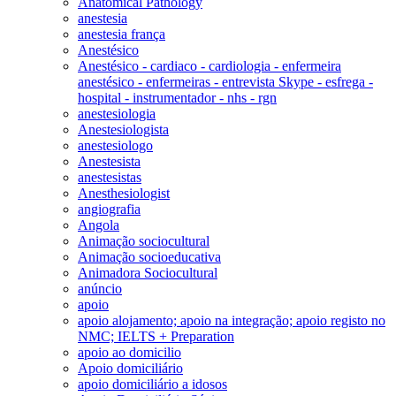
Anatomical Pathology
anestesia
anestesia frança
Anestésico
Anestésico - cardiaco - cardiologia - enfermeira
anestésico - enfermeiras - entrevista Skype - esfrega -
hospital - instrumentador - nhs - rgn
anestesiologia
Anestesiologista
anestesiologo
Anestesista
anestesistas
Anesthesiologist
angiografia
Angola
Animação sociocultural
Animação socioeducativa
Animadora Sociocultural
anúncio
apoio
apoio alojamento; apoio na integração; apoio registo no
NMC; IELTS + Preparation
apoio ao domicilio
Apoio domiciliário
apoio domiciliário a idosos