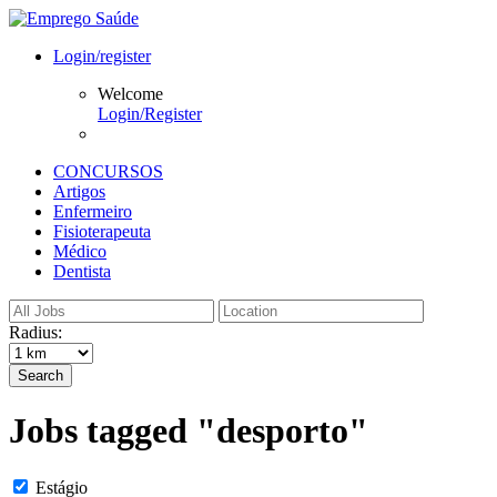
Login/register
Welcome
Login/Register
CONCURSOS
Artigos
Enfermeiro
Fisioterapeuta
Médico
Dentista
Radius:
Search
Jobs tagged "desporto"
Estágio