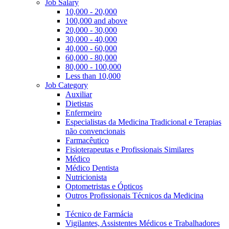
Job Salary
10,000 - 20,000
100,000 and above
20,000 - 30,000
30,000 - 40,000
40,000 - 60,000
60,000 - 80,000
80,000 - 100,000
Less than 10,000
Job Category
Auxiliar
Dietistas
Enfermeiro
Especialistas da Medicina Tradicional e Terapias
não convencionais
Farmacêutico
Fisioterapeutas e Profissionais Similares
Médico
Médico Dentista
Nutricionista
Optometristas e Ópticos
Outros Profissionais Técnicos da Medicina
Técnico de Farmácia
Vigilantes, Assistentes Médicos e Trabalhadores