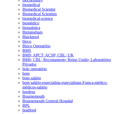
biochemistry
biomedical
Biomedical Scientist
Biomedical Scientists
biomedical-science
biomédico
bioquímica
Birmingham
Blackpool
bloco
Bloco Operatório
BMS
BMS; APCT; ACSP; CBL; UK
BMS; CBL; Recrutamento; Reino Unido; Laboratórios
Privados
bolo operatório
bom
bom salário
bom salário-especialista-especialistas-França-médico-
médicos-salário
bordeus
Bournemouth
Bournemouth General Hospital
BPL
bradford