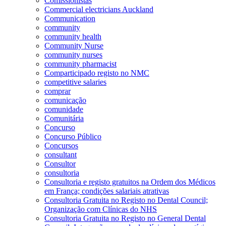
Comissionistas
Commercial electricians Auckland
Communication
community
community health
Community Nurse
community nurses
community pharmacist
Comparticipado registo no NMC
competitive salaries
comprar
comunicação
comunidade
Comunitária
Concurso
Concurso Público
Concursos
consultant
Consultor
consultoria
Consultoria e registo gratuitos na Ordem dos Médicos
em França; condições salariais atrativas
Consultoria Gratuita no Registo no Dental Council;
Organização com Clínicas do NHS
Consultoria Gratuita no Registo no General Dental