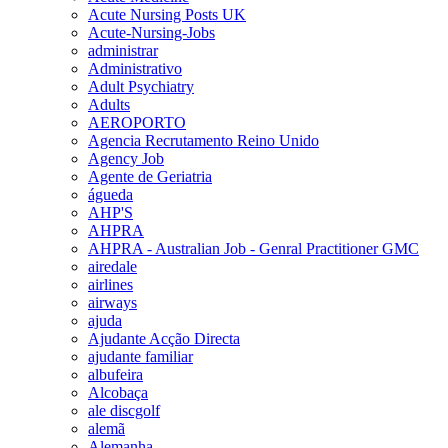
Acute Nursing Posts UK
Acute-Nursing-Jobs
administrar
Administrativo
Adult Psychiatry
Adults
AEROPORTO
Agencia Recrutamento Reino Unido
Agency Job
Agente de Geriatria
águeda
AHP'S
AHPRA
AHPRA - Australian Job - Genral Practitioner GMC
airedale
airlines
airways
ajuda
Ajudante Acção Directa
ajudante familiar
albufeira
Alcobaça
ale discgolf
alemã
Alemanha