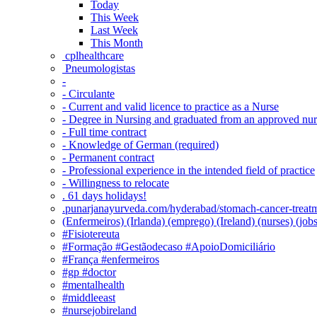
Today
This Week
Last Week
This Month
‎ cplhealthcare‬
Pneumologistas
-
- Circulante
- Current and valid licence to practice as a Nurse
- Degree in Nursing and graduated from an approved nu
- Full time contract
- Knowledge of German (required)
- Permanent contract
- Professional experience in the intended field of practice
- Willingness to relocate
. 61 days holidays!
.punarjanayurveda.com/hyderabad/stomach-cancer-treatm
(Enfermeiros) (Irlanda) (emprego) (Ireland) (nurses) (jo
#Fisiotereuta
#Formação #Gestãodecaso #ApoioDomiciliário
#França #enfermeiros
#gp #doctor
#mentalhealth
#middleeast
#nursejobireland