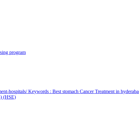
rsing program
ent-hospitals/ Keywords : Best stomach Cancer Treatment in hyderab
bs) (HSE)