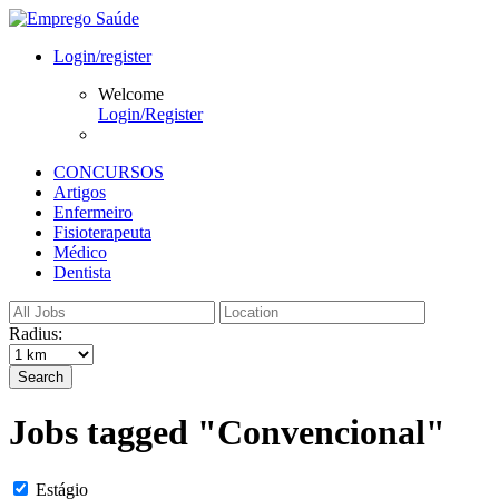
Login/register
Welcome
Login/Register
CONCURSOS
Artigos
Enfermeiro
Fisioterapeuta
Médico
Dentista
Radius:
Search
Jobs tagged "Convencional"
Estágio