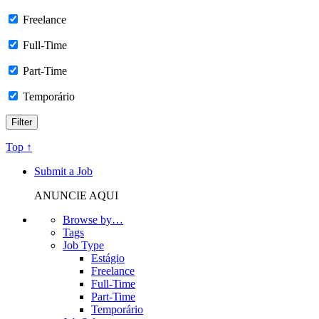
Freelance
Full-Time
Part-Time
Temporário
Top ↑
Submit a Job
ANUNCIE AQUI
Browse by…
Tags
Job Type
Estágio
Freelance
Full-Time
Part-Time
Temporário