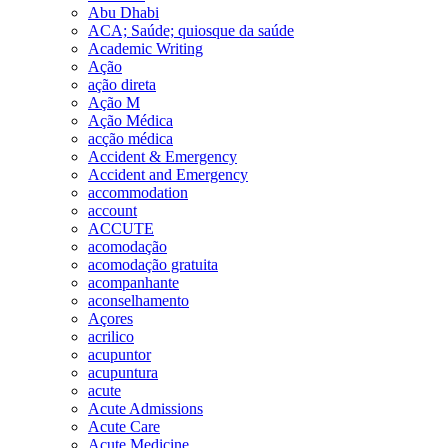
Abu Dhabi
ACA; Saúde; quiosque da saúde
Academic Writing
Ação
ação direta
Ação M
Ação Médica
acção médica
Accident & Emergency
Accident and Emergency
accommodation
account
ACCUTE
acomodação
acomodação gratuita
acompanhante
aconselhamento
Açores
acrilico
acupuntor
acupuntura
acute
Acute Admissions
Acute Care
Acute Medicine