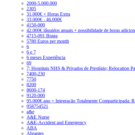
2000-5.000.000
2305
31.000€ + Horas Extra
33.000€ - 46.000€
4150-000
42.000€ ilíquidos anuais + possibilidade de horas adicio
4715-091 Braga
5780 Euros per month
6
6 e 7
6 meses Experiência
69
7; Hospitais NHS & Privados de Prestígio; Relocation P
7400-230
7750
8200
8600-174
9120-000
95.000€ ano + Integração Totalmente Comparticipada: 
958754521
a&e
A&E Nurse
A&E-Accident and Emergency
ABA
Abrantes