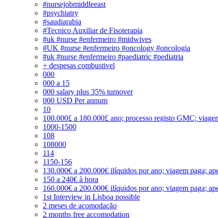
#nursejobmiddleeast
#psychiatry
#saudiarabia
#Tecnico Auxiliar de Fisoterapia
#uk #nurse #enfermeiro #midwives
#UK #nurse #enfermeiro #oncology #oncologia
#uk #nurse #enfermeiro #paediatric #pediatria
+ despesas combustivel
000
000 a 15
000 salary plus 35% turnover
000 USD Per annum
10
100.000£ a 180.000£ ano; processo registo GMC; viage
1000-1500
108
108000
114
1150-156
130.000€ a 200.000€ ilíquidos por ano; viagem paga; ape
150 a 240€ à hora
160.000€ a 200.000€ ilíquidos por ano; viagem paga; ape
1st Interview in Lisboa possible
2 meses de acomodação
2 months free accomodation