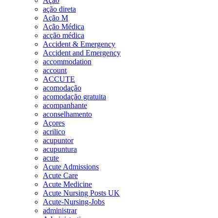
Ação
ação direta
Ação M
Ação Médica
acção médica
Accident & Emergency
Accident and Emergency
accommodation
account
ACCUTE
acomodação
acomodação gratuita
acompanhante
aconselhamento
Açores
acrilico
acupuntor
acupuntura
acute
Acute Admissions
Acute Care
Acute Medicine
Acute Nursing Posts UK
Acute-Nursing-Jobs
administrar