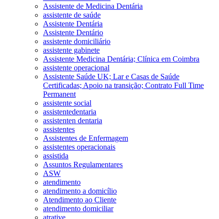
Assistente de Medicina Dentária
assistente de saúde
Assistente Dentária
Assistente Dentário
assistente domiciliário
assistente gabinete
Assistente Medicina Dentária; Clínica em Coimbra
assistente operacional
Assistente Saúde UK; Lar e Casas de Saúde
Certificadas; Apoio na transição; Contrato Full Time
Permanent
assistente social
assistentedentaria
assistenten dentaria
assistentes
Assistentes de Enfermagem
assistentes operacionais
assistida
Assuntos Regulamentares
ASW
atendimento
atendimento a domicílio
Atendimento ao Cliente
atendimento domiciliar
atrative