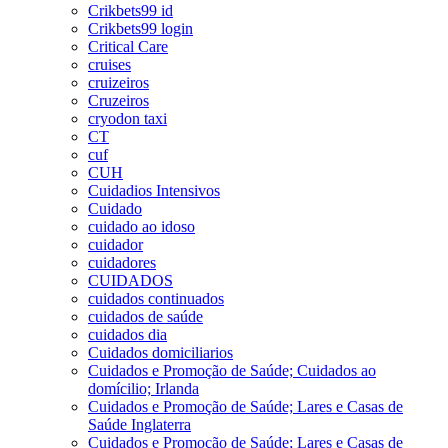
Crikbets99 id
Crikbets99 login
Critical Care
cruises
cruizeiros
Cruzeiros
cryodon taxi
CT
cuf
CUH
Cuidadios Intensivos
Cuidado
cuidado ao idoso
cuidador
cuidadores
CUIDADOS
cuidados continuados
cuidados de saúde
cuidados dia
Cuidados domiciliarios
Cuidados e Promoção de Saúde; Cuidados ao
domícilio; Irlanda
Cuidados e Promoção de Saúde; Lares e Casas de
Saúde Inglaterra
Cuidados e Promoção de Saúde; Lares e Casas de