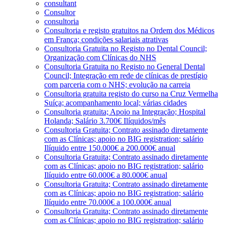
consultant
Consultor
consultoria
Consultoria e registo gratuitos na Ordem dos Médicos
em França; condições salariais atrativas
Consultoria Gratuita no Registo no Dental Council;
Organização com Clínicas do NHS
Consultoria Gratuita no Registo no General Dental
Council; Integração em rede de clínicas de prestígio
com parceria com o NHS; evolução na carreia
Consultoria gratuita registo do curso na Cruz Vermelha
Suíça; acompanhamento local; várias cidades
Consultoria gratuita; Apoio na Integração; Hospital
Holanda; Salário 3.700€ Ilíquidos/mês
Consultoria Gratuita; Contrato assinado diretamente
com as Clínicas; apoio no BIG registration; salário
Ilíquido entre 150.000€ a 200.000€ anual
Consultoria Gratuita; Contrato assinado diretamente
com as Clínicas; apoio no BIG registration; salário
Ilíquido entre 60.000€ a 80.000€ anual
Consultoria Gratuita; Contrato assinado diretamente
com as Clínicas; apoio no BIG registration; salário
Ilíquido entre 70.000€ a 100.000€ anual
Consultoria Gratuita; Contrato assinado diretamente
com as Clínicas; apoio no BIG registration; salário