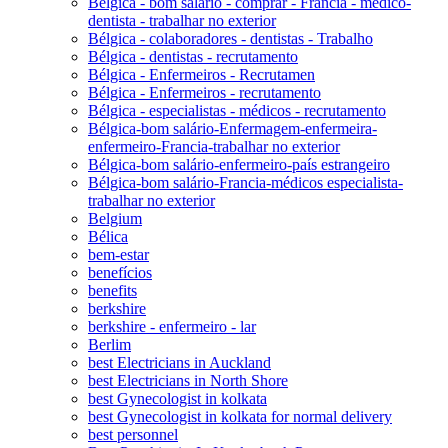
Bélgica - bom salário - comprar - Francia - médico-
dentista - trabalhar no exterior
Bélgica - colaboradores - dentistas - Trabalho
Bélgica - dentistas - recrutamento
Bélgica - Enfermeiros - Recrutamen
Bélgica - Enfermeiros - recrutamento
Bélgica - especialistas - médicos - recrutamento
Bélgica-bom salário-Enfermagem-enfermeira-
enfermeiro-Francia-trabalhar no exterior
Bélgica-bom salário-enfermeiro-país estrangeiro
Bélgica-bom salário-Francia-médicos especialista-
trabalhar no exterior
Belgium
Bélica
bem-estar
benefícios
benefits
berkshire
berkshire - enfermeiro - lar
Berlim
best Electricians in Auckland
best Electricians in North Shore
best Gynecologist in kolkata
best Gynecologist in kolkata for normal delivery
best personnel