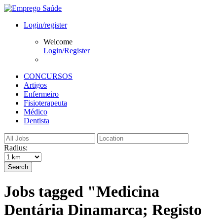
Login/register
Welcome
Login/Register
CONCURSOS
Artigos
Enfermeiro
Fisioterapeuta
Médico
Dentista
Radius:
Search
Jobs tagged "Medicina
Dentária Dinamarca; Registo