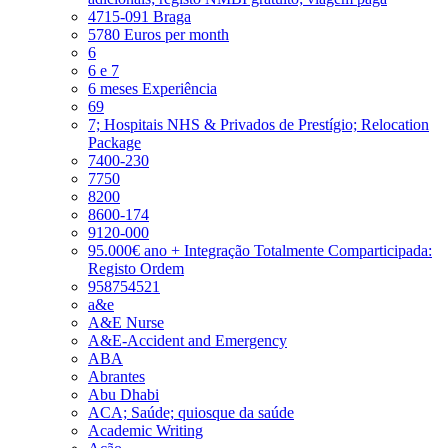
4715-091 Braga
5780 Euros per month
6
6 e 7
6 meses Experiência
69
7; Hospitais NHS & Privados de Prestígio; Relocation
Package
7400-230
7750
8200
8600-174
9120-000
95.000€ ano + Integração Totalmente Comparticipada:
Registo Ordem
958754521
a&e
A&E Nurse
A&E-Accident and Emergency
ABA
Abrantes
Abu Dhabi
ACA; Saúde; quiosque da saúde
Academic Writing