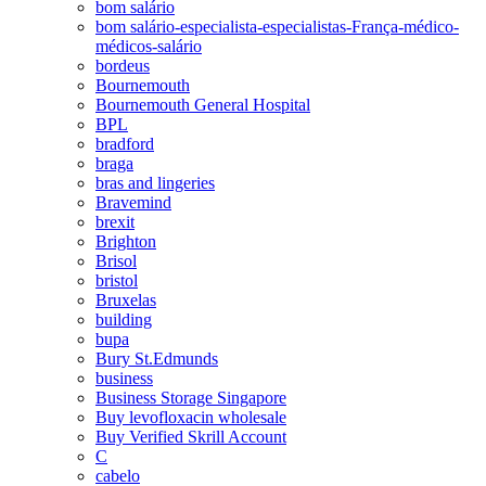
bom salário
bom salário-especialista-especialistas-França-médico-
médicos-salário
bordeus
Bournemouth
Bournemouth General Hospital
BPL
bradford
braga
bras and lingeries
Bravemind
brexit
Brighton
Brisol
bristol
Bruxelas
building
bupa
Bury St.Edmunds
business
Business Storage Singapore
Buy levofloxacin wholesale
Buy Verified Skrill Account
C
cabelo