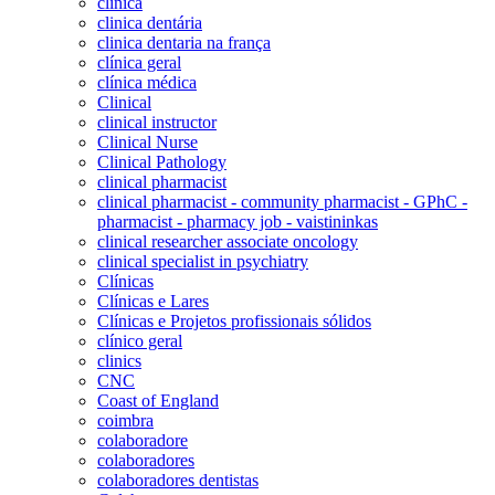
clinica
clinica dentária
clinica dentaria na frança
clínica geral
clínica médica
Clinical
clinical instructor
Clinical Nurse
Clinical Pathology
clinical pharmacist
clinical pharmacist - community pharmacist - GPhC -
pharmacist - pharmacy job - vaistininkas
clinical researcher associate oncology
clinical specialist in psychiatry
Clínicas
Clínicas e Lares
Clínicas e Projetos profissionais sólidos
clínico geral
clinics
CNC
Coast of England
coimbra
colaboradore
colaboradores
colaboradores dentistas