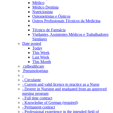
Médico
Médico Dentista
Nutricionista
Optometristas e Ópticos
Outros Profissionais Técnicos da Medicina
Técnico de Farmácia
Vigilantes, Assistentes Médicos e Trabalhadores
Similares
Date posted
Today
This Week
Last Week
This Month
‎ cplhealthcare‬
Pneumologistas
-
- Circulante
- Current and valid licence to practice as a Nurse
- Degree in Nursing and graduated from an approved
nursing program
- Full time contract
- Knowledge of German (required)
- Permanent contract
- Professional experience in the intended field of