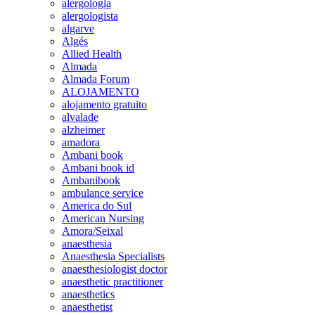
alergologia
alergologista
algarve
Algés
Allied Health
Almada
Almada Forum
ALOJAMENTO
alojamento gratuito
alvalade
alzheimer
amadora
Ambani book
Ambani book id
Ambanibook
ambulance service
America do Sul
American Nursing
Amora/Seixal
anaesthesia
Anaesthesia Specialists
anaesthesiologist doctor
anaesthetic practitioner
anaesthetics
anaesthetist