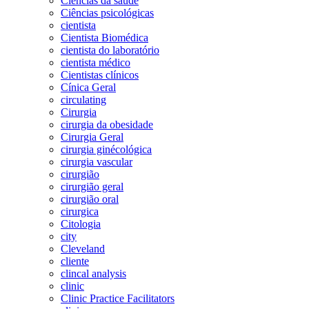
Ciências da saúde
Ciências psicológicas
cientista
Cientista Biomédica
cientista do laboratório
cientista médico
Cientistas clínicos
Cínica Geral
circulating
Cirurgia
cirurgia da obesidade
Cirurgia Geral
cirurgia ginécológica
cirurgia vascular
cirurgião
cirurgião geral
cirurgião oral
cirurgica
Citologia
city
Cleveland
cliente
clincal analysis
clinic
Clinic Practice Facilitators