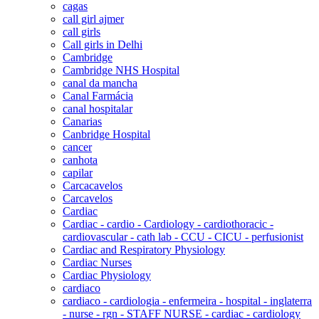
cagas
call girl ajmer
call girls
Call girls in Delhi
Cambridge
Cambridge NHS Hospital
canal da mancha
Canal Farmácia
canal hospitalar
Canarias
Canbridge Hospital
cancer
canhota
capilar
Carcacavelos
Carcavelos
Cardiac
Cardiac - cardio - Cardiology - cardiothoracic -
cardiovascular - cath lab - CCU - CICU - perfusionist
Cardiac and Respiratory Physiology
Cardiac Nurses
Cardiac Physiology
cardiaco
cardiaco - cardiologia - enfermeira - hospital - inglaterra
- nurse - rgn - STAFF NURSE - cardiac - cardiology