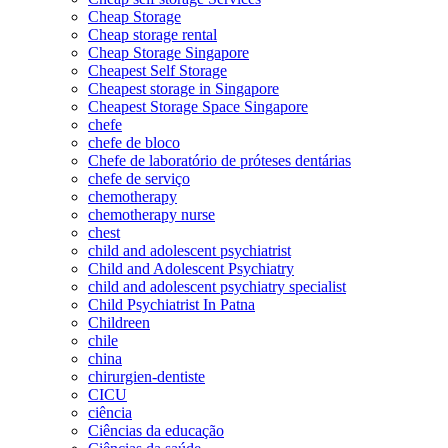
Cheap Storage
Cheap storage rental
Cheap Storage Singapore
Cheapest Self Storage
Cheapest storage in Singapore
Cheapest Storage Space Singapore
chefe
chefe de bloco
Chefe de laboratório de próteses dentárias
chefe de serviço
chemotherapy
chemotherapy nurse
chest
child and adolescent psychiatrist
Child and Adolescent Psychiatry
child and adolescent psychiatry specialist
Child Psychiatrist In Patna
Childreen
chile
china
chirurgien-dentiste
CICU
ciência
Ciências da educação