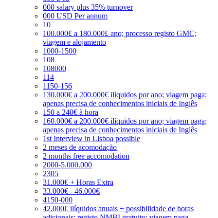
000 salary plus 35% turnover
000 USD Per annum
10
100.000£ a 180.000£ ano; processo registo GMC;
viagem e alojamento
1000-1500
108
108000
114
1150-156
130.000€ a 200.000€ ilíquidos por ano; viagem paga;
apenas precisa de conhecimentos iniciais de Inglês
150 a 240€ à hora
160.000€ a 200.000€ ilíquidos por ano; viagem paga;
apenas precisa de conhecimentos iniciais de Inglês
1st Interview in Lisboa possible
2 meses de acomodação
2 months free accomodation
2000-5.000.000
2305
31.000€ + Horas Extra
33.000€ - 46.000€
4150-000
42.000€ ilíquidos anuais + possibilidade de horas
adicionais; registo NMBI gratuito; viagem paga