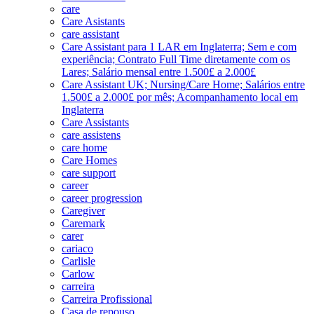
care
Care Asistants
care assistant
Care Assistant para 1 LAR em Inglaterra; Sem e com
experiência; Contrato Full Time diretamente com os
Lares; Salário mensal entre 1.500£ a 2.000£
Care Assistant UK; Nursing/Care Home; Salários entre
1.500£ a 2.000£ por mês; Acompanhamento local em
Inglaterra
Care Assistants
care assistens
care home
Care Homes
care support
career
career progression
Caregiver
Caremark
carer
cariaco
Carlisle
Carlow
carreira
Carreira Profissional
Casa de repouso