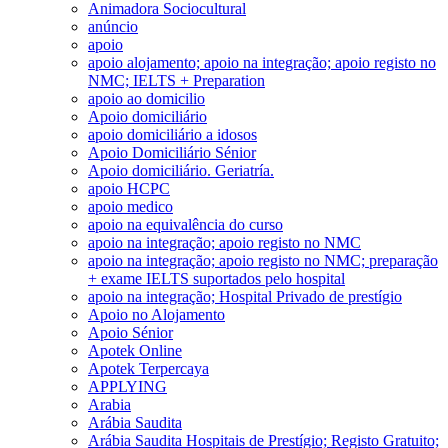
Animadora Sociocultural
anúncio
apoio
apoio alojamento; apoio na integração; apoio registo no
NMC; IELTS + Preparation
apoio ao domicilio
Apoio domiciliário
apoio domiciliário a idosos
Apoio Domiciliário Sénior
Apoio domiciliário. Geriatría.
apoio HCPC
apoio medico
apoio na equivalência do curso
apoio na integração; apoio registo no NMC
apoio na integração; apoio registo no NMC; preparação
+ exame IELTS suportados pelo hospital
apoio na integração; Hospital Privado de prestígio
Apoio no Alojamento
Apoio Sénior
Apotek Online
Apotek Terpercaya
APPLYING
Arabia
Arábia Saudita
Arábia Saudita Hospitais de Prestígio; Registo Gratuito;