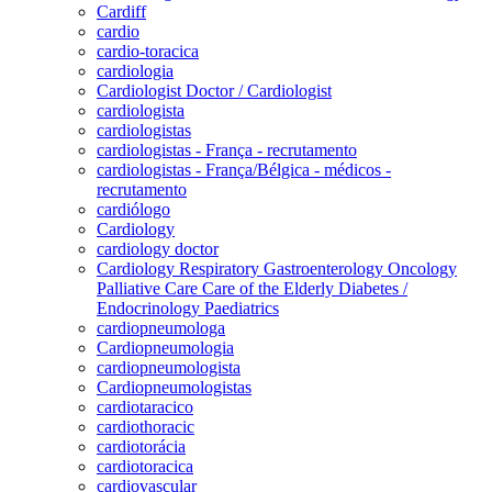
Cardiff
cardio
cardio-toracica
cardiologia
Cardiologist Doctor / Cardiologist
cardiologista
cardiologistas
cardiologistas - França - recrutamento
cardiologistas - França/Bélgica - médicos -
recrutamento
cardiólogo
Cardiology
cardiology doctor
Cardiology Respiratory Gastroenterology Oncology
Palliative Care Care of the Elderly Diabetes /
Endocrinology Paediatrics
cardiopneumologa
Cardiopneumologia
cardiopneumologista
Cardiopneumologistas
cardiotaracico
cardiothoracic
cardiotorácia
cardiotoracica
cardiovascular