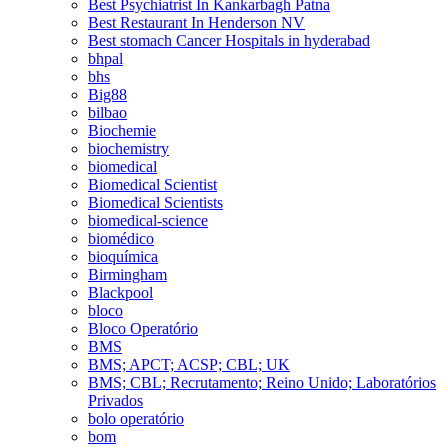
Best Psychiatrist In Kankarbagh Patna
Best Restaurant In Henderson NV
Best stomach Cancer Hospitals in hyderabad
bhpal
bhs
Big88
bilbao
Biochemie
biochemistry
biomedical
Biomedical Scientist
Biomedical Scientists
biomedical-science
biomédico
bioquímica
Birmingham
Blackpool
bloco
Bloco Operatório
BMS
BMS; APCT; ACSP; CBL; UK
BMS; CBL; Recrutamento; Reino Unido; Laboratórios
Privados
bolo operatório
bom