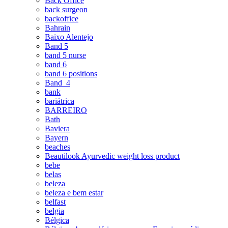
Back Office
back surgeon
backoffice
Bahrain
Baixo Alentejo
Band 5
band 5 nurse
band 6
band 6 positions
Band_4
bank
bariátrica
BARREIRO
Bath
Baviera
Bayern
beaches
Beautilook Ayurvedic weight loss product
bebe
belas
beleza
beleza e bem estar
belfast
belgia
Bélgica