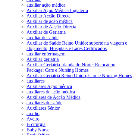
auxiliar ação médica
Auxiliar Ação Médica Inglaterra
Auxiliar Acção Directa
Auxiliar de ação médica
Auxiliar de Acção Directa
Auxiliar de Geriatria
auxiliar de saúde
Auxiliar de Saúde Reino Unido; suporte na viagem e
alojamento; Hospitais e Lares Certificados
auxiliar enfermagem
Auxiliar geriatria
Auxiliar Geriatria Irlanda do Norte; Relocation
Package; Care e Nursing Homes
Auxiliar Geriatria Reino Unido; Care e Nursing Homes
auxiliares
Auxiliares Ação médica
auxiliares de ação médica
Auxiliares de Acção Médica
auxiliares de saúde
Auxiliares Sénior
auxilio
Aveiro
B cirurgia
Baby Nurse