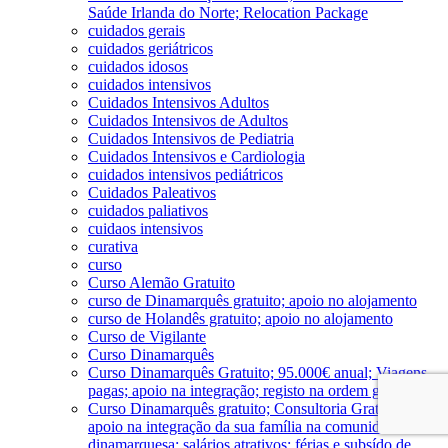
Saúde Irlanda do Norte; Relocation Package
cuidados gerais
cuidados geriátricos
cuidados idosos
cuidados intensivos
Cuidados Intensivos Adultos
Cuidados Intensivos de Adultos
Cuidados Intensivos de Pediatria
Cuidados Intensivos e Cardiologia
cuidados intensivos pediátricos
Cuidados Paleativos
cuidados paliativos
cuidaos intensivos
curativa
curso
Curso Alemão Gratuito
curso de Dinamarquês gratuito; apoio no alojamento
curso de Holandês gratuito; apoio no alojamento
Curso de Vigilante
Curso Dinamarquês
Curso Dinamarquês Gratuito; 95.000€ anual; Viagens
pagas; apoio na integração; registo na ordem gratuito
Curso Dinamarquês gratuito; Consultoria Gratuita;
apoio na integração da sua família na comunidade
dinamarquesa; salários atrativos; férias e subsído de