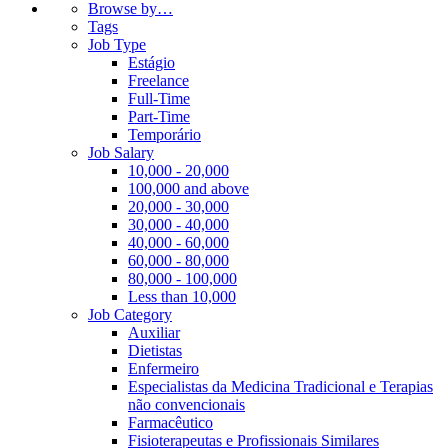
Browse by…
Tags
Job Type
Estágio
Freelance
Full-Time
Part-Time
Temporário
Job Salary
10,000 - 20,000
100,000 and above
20,000 - 30,000
30,000 - 40,000
40,000 - 60,000
60,000 - 80,000
80,000 - 100,000
Less than 10,000
Job Category
Auxiliar
Dietistas
Enfermeiro
Especialistas da Medicina Tradicional e Terapias
não convencionais
Farmacêutico
Fisioterapeutas e Profissionais Similares