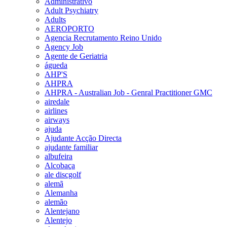
Administrativo
Adult Psychiatry
Adults
AEROPORTO
Agencia Recrutamento Reino Unido
Agency Job
Agente de Geriatria
águeda
AHP'S
AHPRA
AHPRA - Australian Job - Genral Practitioner GMC
airedale
airlines
airways
ajuda
Ajudante Acção Directa
ajudante familiar
albufeira
Alcobaça
ale discgolf
alemã
Alemanha
alemão
Alentejano
Alentejo