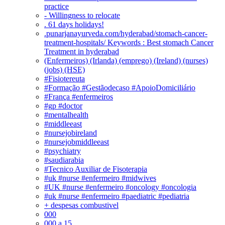
practice
- Willingness to relocate
. 61 days holidays!
.punarjanayurveda.com/hyderabad/stomach-cancer-
treatment-hospitals/ Keywords : Best stomach Cancer
Treatment in hyderabad
(Enfermeiros) (Irlanda) (emprego) (Ireland) (nurses)
(jobs) (HSE)
#Fisiotereuta
#Formação #Gestãodecaso #ApoioDomiciliário
#França #enfermeiros
#gp #doctor
#mentalhealth
#middleeast
#nursejobireland
#nursejobmiddleeast
#psychiatry
#saudiarabia
#Tecnico Auxiliar de Fisoterapia
#uk #nurse #enfermeiro #midwives
#UK #nurse #enfermeiro #oncology #oncologia
#uk #nurse #enfermeiro #paediatric #pediatria
+ despesas combustivel
000
000 a 15