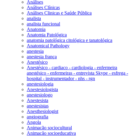
Análises
Análises Clínicas
Análises Clinicas e Saúde Pública
analista
analista funcional
Anatomia
Anatomia Patológica
anatomia patológica citológica e tanatológica
Anatomical Pathology
anestesia
anestesia frança
Anestésico
Anestésico - cardiaco - cardiologia - enfermeira
anestésico - enfermeiras - entrevista Skype - esfrega -
hospital - instrumentador - nhs - rgn
anestesiologia
Anestesiologista
anestesiologo
Anestesista
anestesistas
Anesthesiologist
angiografia
Angola
Animação sociocultural
Animação socioeducativa