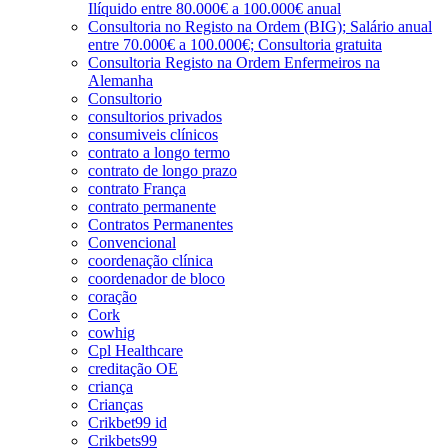
Ilíquido entre 80.000€ a 100.000€ anual
Consultoria no Registo na Ordem (BIG); Salário anual
entre 70.000€ a 100.000€; Consultoria gratuita
Consultoria Registo na Ordem Enfermeiros na
Alemanha
Consultorio
consultorios privados
consumiveis clínicos
contrato a longo termo
contrato de longo prazo
contrato França
contrato permanente
Contratos Permanentes
Convencional
coordenação clínica
coordenador de bloco
coração
Cork
cowhig
Cpl Healthcare
creditação OE
criança
Crianças
Crikbet99 id
Crikbets99