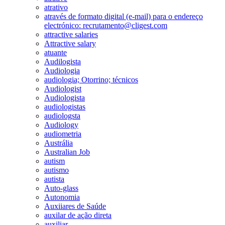
atrativo
através de formato digital (e-mail) para o endereço
electrónico: recrutamento@cligest.com
attractive salaries
Attractive salary
atuante
Audilogista
Audiologia
audiologia; Otorrino; técnicos
Audiologist
Audiologista
audiologistas
audiologsta
Audiology
audiometria
Austrália
Australian Job
autism
autismo
autista
Auto-glass
Autonomia
Auxiiares de Saúde
auxilar de ação direta
auxiliar