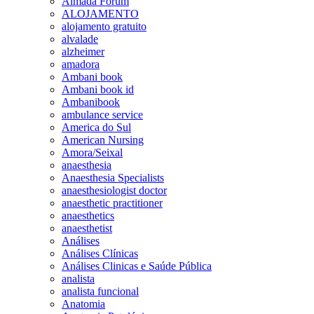
Almada Forum
ALOJAMENTO
alojamento gratuito
alvalade
alzheimer
amadora
Ambani book
Ambani book id
Ambanibook
ambulance service
America do Sul
American Nursing
Amora/Seixal
anaesthesia
Anaesthesia Specialists
anaesthesiologist doctor
anaesthetic practitioner
anaesthetics
anaesthetist
Análises
Análises Clínicas
Análises Clinicas e Saúde Pública
analista
analista funcional
Anatomia