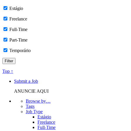
Estágio
Freelance
Full-Time
Part-Time
Temporário
Top ↑
Submit a Job
ANUNCIE AQUI
Browse by…
Tags
Job Type
Estágio
Freelance
Full-Time