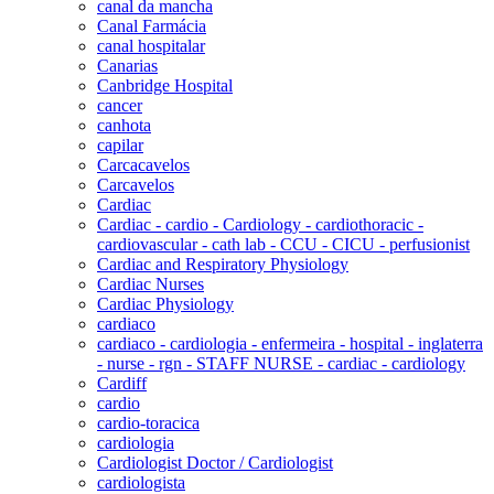
canal da mancha
Canal Farmácia
canal hospitalar
Canarias
Canbridge Hospital
cancer
canhota
capilar
Carcacavelos
Carcavelos
Cardiac
Cardiac - cardio - Cardiology - cardiothoracic -
cardiovascular - cath lab - CCU - CICU - perfusionist
Cardiac and Respiratory Physiology
Cardiac Nurses
Cardiac Physiology
cardiaco
cardiaco - cardiologia - enfermeira - hospital - inglaterra
- nurse - rgn - STAFF NURSE - cardiac - cardiology
Cardiff
cardio
cardio-toracica
cardiologia
Cardiologist Doctor / Cardiologist
cardiologista