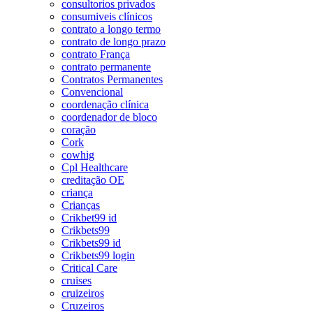
consultorios privados
consumiveis clínicos
contrato a longo termo
contrato de longo prazo
contrato França
contrato permanente
Contratos Permanentes
Convencional
coordenação clínica
coordenador de bloco
coração
Cork
cowhig
Cpl Healthcare
creditação OE
criança
Crianças
Crikbet99 id
Crikbets99
Crikbets99 id
Crikbets99 login
Critical Care
cruises
cruizeiros
Cruzeiros