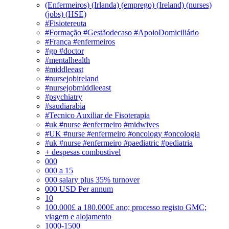
(Enfermeiros) (Irlanda) (emprego) (Ireland) (nurses)
(jobs) (HSE)
#Fisiotereuta
#Formação #Gestãodecaso #ApoioDomiciliário
#França #enfermeiros
#gp #doctor
#mentalhealth
#middleeast
#nursejobireland
#nursejobmiddleeast
#psychiatry
#saudiarabia
#Tecnico Auxiliar de Fisoterapia
#uk #nurse #enfermeiro #midwives
#UK #nurse #enfermeiro #oncology #oncologia
#uk #nurse #enfermeiro #paediatric #pediatria
+ despesas combustivel
000
000 a 15
000 salary plus 35% turnover
000 USD Per annum
10
100.000£ a 180.000£ ano; processo registo GMC;
viagem e alojamento
1000-1500