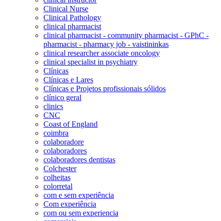
Clinical Nurse
Clinical Pathology
clinical pharmacist
clinical pharmacist - community pharmacist - GPhC -
pharmacist - pharmacy job - vaistininkas
clinical researcher associate oncology
clinical specialist in psychiatry
Clínicas
Clínicas e Lares
Clínicas e Projetos profissionais sólidos
clínico geral
clinics
CNC
Coast of England
coimbra
colaboradore
colaboradores
colaboradores dentistas
Colchester
colheitas
colorretal
com e sem experiência
Com experiência
com ou sem experiencia