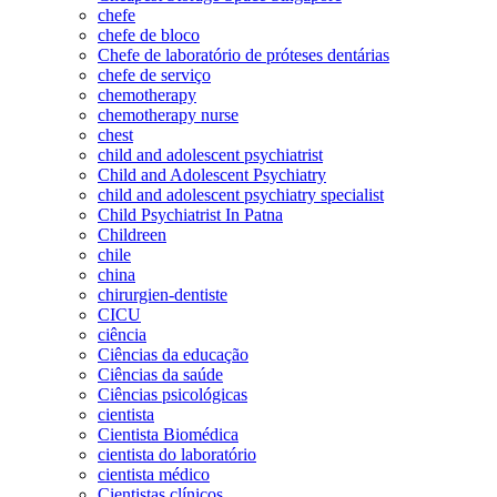
chefe
chefe de bloco
Chefe de laboratório de próteses dentárias
chefe de serviço
chemotherapy
chemotherapy nurse
chest
child and adolescent psychiatrist
Child and Adolescent Psychiatry
child and adolescent psychiatry specialist
Child Psychiatrist In Patna
Childreen
chile
china
chirurgien-dentiste
CICU
ciência
Ciências da educação
Ciências da saúde
Ciências psicológicas
cientista
Cientista Biomédica
cientista do laboratório
cientista médico
Cientistas clínicos