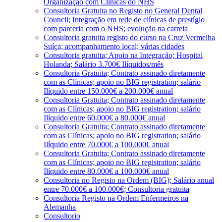
Organização com Clínicas do NHS
Consultoria Gratuita no Registo no General Dental
Council; Integração em rede de clínicas de prestígio
com parceria com o NHS; evolução na carreia
Consultoria gratuita registo do curso na Cruz Vermelha
Suíça; acompanhamento local; várias cidades
Consultoria gratuita; Apoio na Integração; Hospital
Holanda; Salário 3.700€ Ilíquidos/mês
Consultoria Gratuita; Contrato assinado diretamente
com as Clínicas; apoio no BIG registration; salário
Ilíquido entre 150.000€ a 200.000€ anual
Consultoria Gratuita; Contrato assinado diretamente
com as Clínicas; apoio no BIG registration; salário
Ilíquido entre 60.000€ a 80.000€ anual
Consultoria Gratuita; Contrato assinado diretamente
com as Clínicas; apoio no BIG registration; salário
Ilíquido entre 70.000€ a 100.000€ anual
Consultoria Gratuita; Contrato assinado diretamente
com as Clínicas; apoio no BIG registration; salário
Ilíquido entre 80.000€ a 100.000€ anual
Consultoria no Registo na Ordem (BIG); Salário anual
entre 70.000€ a 100.000€; Consultoria gratuita
Consultoria Registo na Ordem Enfermeiros na
Alemanha
Consultorio