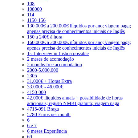
108
108000
114
1150-156
130.000€ a 200.000€ ilíquidos por ano; viagem paga;
apenas precisa de conhecimentos iniciais de Inglês
150 a 240€ à hora
160.000€ a 200.000€ ilíquidos por ano; viagem paga;
apenas precisa de conhecimentos iniciais de Inglês
1st Interview in Lisboa possible
2 meses de acomodação
2 months free accomodation
2000-5.000.000
2305
31.000€ + Horas Extra
33.000€ - 46.000€
4150-000
42.000€ ilíquidos anuais + possibilidade de horas
adicionais; registo NMBI gratuito; viagem paga
4715-091 Braga
5780 Euros per month
6
6 e 7
6 meses Experiência
69