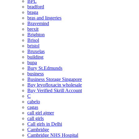
BPL
bradford
braga
bras and lingeries
Bravemind
brexit
Brighton
Brisol
bristol
Bruxelas
building
bupa
Bury St.Edmunds
business
Business Storage Singapore
Buy levofloxacin wholesale
Buy Verified Skrill Account
C
cabelo
cagas
call girl ajmer
call girls
Call girls in Delhi
Cambridge
Cambridge NHS Hospital