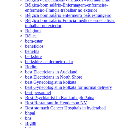
Bélgica-bom salário-Enfermagem-enfermeira-
enfermeiro-Francia-trabalhar no exterior
Bélgica-bom salário-enfermeiro-país estrangeiro
Bélgica-bom salário-Francia-médicos especialista-
trabalhar no exterior
Belgium
Bélica
bem-estar
benefícios
benefits
berkshire
berkshire - enfermeiro - lar
Berlim
best Electricians in Auckland
best Electricians in North Shore
best Gynecologist in kolkata
best Gynecologist in kolkata for normal delivery
best personnel
Best Psychiatrist In Kankarbagh Patna
Best Restaurant In Henderson NV
Best stomach Cancer Hospitals in hyderabad
bhpal
bhs
Big88