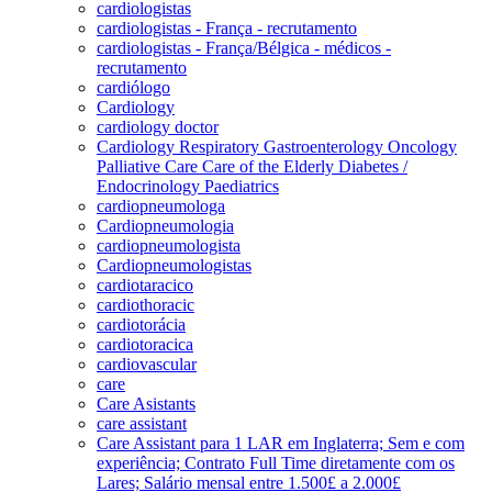
cardiologistas
cardiologistas - França - recrutamento
cardiologistas - França/Bélgica - médicos -
recrutamento
cardiólogo
Cardiology
cardiology doctor
Cardiology Respiratory Gastroenterology Oncology
Palliative Care Care of the Elderly Diabetes /
Endocrinology Paediatrics
cardiopneumologa
Cardiopneumologia
cardiopneumologista
Cardiopneumologistas
cardiotaracico
cardiothoracic
cardiotorácia
cardiotoracica
cardiovascular
care
Care Asistants
care assistant
Care Assistant para 1 LAR em Inglaterra; Sem e com
experiência; Contrato Full Time diretamente com os
Lares; Salário mensal entre 1.500£ a 2.000£