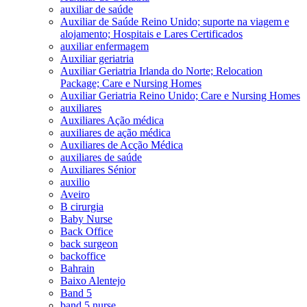
auxiliar de saúde
Auxiliar de Saúde Reino Unido; suporte na viagem e
alojamento; Hospitais e Lares Certificados
auxiliar enfermagem
Auxiliar geriatria
Auxiliar Geriatria Irlanda do Norte; Relocation
Package; Care e Nursing Homes
Auxiliar Geriatria Reino Unido; Care e Nursing Homes
auxiliares
Auxiliares Ação médica
auxiliares de ação médica
Auxiliares de Acção Médica
auxiliares de saúde
Auxiliares Sénior
auxilio
Aveiro
B cirurgia
Baby Nurse
Back Office
back surgeon
backoffice
Bahrain
Baixo Alentejo
Band 5
band 5 nurse