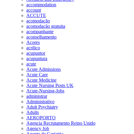
accommodation
account
ACCUTE
acomodação
acomodação gratuita
acompanhante
aconselhamento
Açores
acrilico
acupuntor
acupuntura
acute
Acute Admissions
Acute Care
Acute Medicine
Acute Nursing Posts UK
Acute-Nursing-Jobs
administrar
Administrativo
Adult Psychiatry
Adults
AEROPORTO
Agencia Recrutamento Reino Unido
Agency Job
Agente de Geriatria