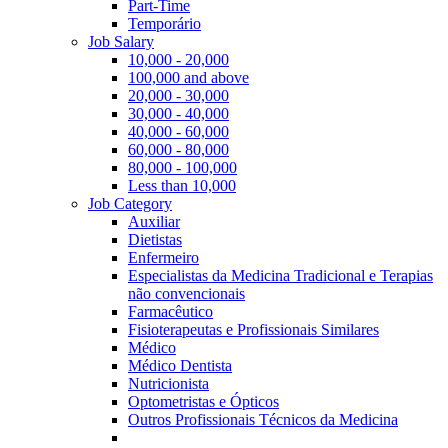
Part-Time
Temporário
Job Salary
10,000 - 20,000
100,000 and above
20,000 - 30,000
30,000 - 40,000
40,000 - 60,000
60,000 - 80,000
80,000 - 100,000
Less than 10,000
Job Category
Auxiliar
Dietistas
Enfermeiro
Especialistas da Medicina Tradicional e Terapias
não convencionais
Farmacêutico
Fisioterapeutas e Profissionais Similares
Médico
Médico Dentista
Nutricionista
Optometristas e Ópticos
Outros Profissionais Técnicos da Medicina