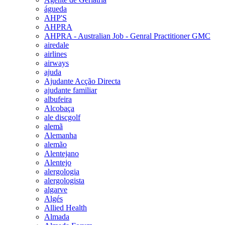
águeda
AHP'S
AHPRA
AHPRA - Australian Job - Genral Practitioner GMC
airedale
airlines
airways
ajuda
Ajudante Acção Directa
ajudante familiar
albufeira
Alcobaça
ale discgolf
alemã
Alemanha
alemão
Alentejano
Alentejo
alergologia
alergologista
algarve
Algés
Allied Health
Almada