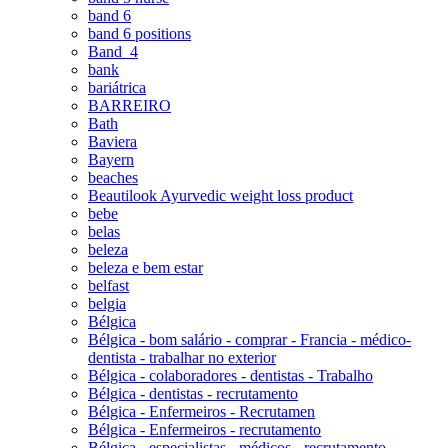
band 6
band 6 positions
Band_4
bank
bariátrica
BARREIRO
Bath
Baviera
Bayern
beaches
Beautilook Ayurvedic weight loss product
bebe
belas
beleza
beleza e bem estar
belfast
belgia
Bélgica
Bélgica - bom salário - comprar - Francia - médico-
dentista - trabalhar no exterior
Bélgica - colaboradores - dentistas - Trabalho
Bélgica - dentistas - recrutamento
Bélgica - Enfermeiros - Recrutamen
Bélgica - Enfermeiros - recrutamento
Bélgica - especialistas - médicos - recrutamento