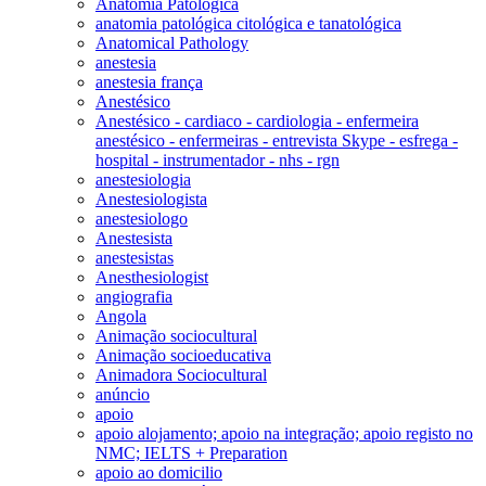
Anatomia Patológica
anatomia patológica citológica e tanatológica
Anatomical Pathology
anestesia
anestesia frança
Anestésico
Anestésico - cardiaco - cardiologia - enfermeira
anestésico - enfermeiras - entrevista Skype - esfrega -
hospital - instrumentador - nhs - rgn
anestesiologia
Anestesiologista
anestesiologo
Anestesista
anestesistas
Anesthesiologist
angiografia
Angola
Animação sociocultural
Animação socioeducativa
Animadora Sociocultural
anúncio
apoio
apoio alojamento; apoio na integração; apoio registo no
NMC; IELTS + Preparation
apoio ao domicilio