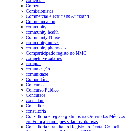
comerciais
Comercial
Comissionistas
Commercial electricians Auckland
Communication
community
community health
Community Nurse
community nurses
community pharmacist
Comparticipado registo no NMC
competitive salaries
comprar
comunicação
comunidade
Comunitária
Concurso
Concurso Público
Concursos
consultant
Consultor
consultoria
Consultoria e registo gratuitos na Ordem dos Médicos
em França; condições salariais atrativas
Consultoria Gratuita no Registo no Dental Council;