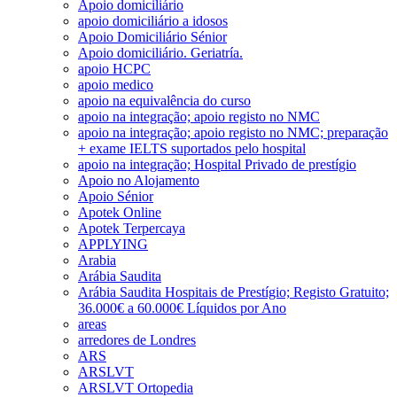
Apoio domiciliário
apoio domiciliário a idosos
Apoio Domiciliário Sénior
Apoio domiciliário. Geriatría.
apoio HCPC
apoio medico
apoio na equivalência do curso
apoio na integração; apoio registo no NMC
apoio na integração; apoio registo no NMC; preparação
+ exame IELTS suportados pelo hospital
apoio na integração; Hospital Privado de prestígio
Apoio no Alojamento
Apoio Sénior
Apotek Online
Apotek Terpercaya
APPLYING
Arabia
Arábia Saudita
Arábia Saudita Hospitais de Prestígio; Registo Gratuito;
36.000€ a 60.000€ Líquidos por Ano
areas
arredores de Londres
ARS
ARSLVT
ARSLVT Ortopedia