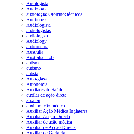
Audilogista
Audiologia
audiologia; Otorrino; técnicos
Audiologist
Audiologista
audiologistas
audiologsta
Audiology
audiometria
Austrália
Australian Job
autism
autismo
autista
Auto-glass
Autonomia
Auxiiares de Saúde
auxilar de ação direta
auxiliar
auxiliar ação médica
Auxiliar Ação Médica Inglaterra
Auxiliar Acção Directa
Auxiliar de ação médica
Auxiliar de Acção Directa
Auxiliar de Geriatria