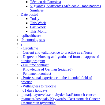
Técnico de Farmácia
Vigilantes, Assistentes Médicos e Trabalhadores
Similares
Date posted
Today
This Week
Last Week
This Month
‎ cplhealthcare‬
Pneumologistas
-
- Circulante
- Current and valid licence to practice as a Nurse
- Degree in Nursing and graduated from an approved
nursing program
- Full time contract
- Knowledge of German (required)
- Permanent contract
- Professional experience in the intended field of
practice
- Willingness to relocate
. 61 days holidays!
.punarjanayurveda.com/hyderabad/stomach-cancer-
treatment-hospitals/ Keywords : Best stomach Cancer
Treatment in hyderabad