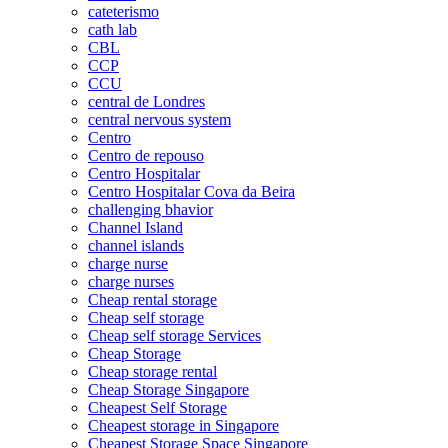
cateterismo
cath lab
CBL
CCP
CCU
central de Londres
central nervous system
Centro
Centro de repouso
Centro Hospitalar
Centro Hospitalar Cova da Beira
challenging bhavior
Channel Island
channel islands
charge nurse
charge nurses
Cheap rental storage
Cheap self storage
Cheap self storage Services
Cheap Storage
Cheap storage rental
Cheap Storage Singapore
Cheapest Self Storage
Cheapest storage in Singapore
Cheapest Storage Space Singapore