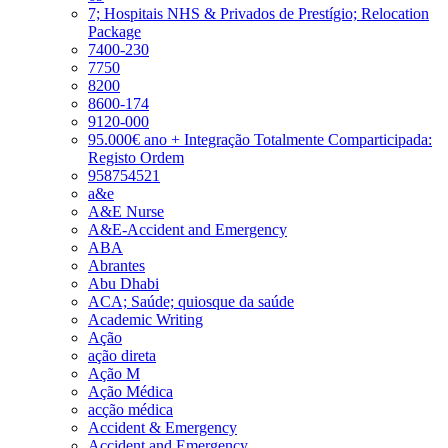
7; Hospitais NHS & Privados de Prestígio; Relocation
Package
7400-230
7750
8200
8600-174
9120-000
95.000€ ano + Integração Totalmente Comparticipada:
Registo Ordem
958754521
a&e
A&E Nurse
A&E-Accident and Emergency
ABA
Abrantes
Abu Dhabi
ACA; Saúde; quiosque da saúde
Academic Writing
Ação
ação direta
Ação M
Ação Médica
acção médica
Accident & Emergency
Accident and Emergency