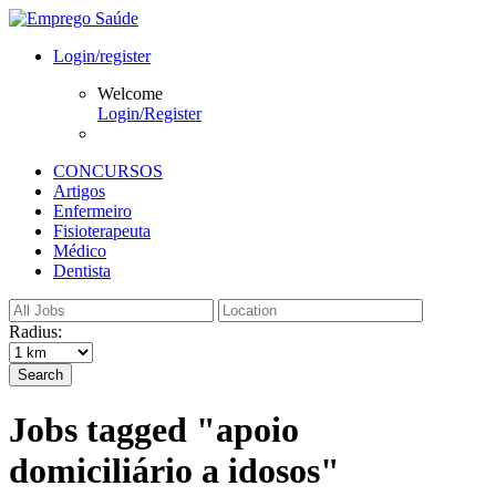
Login/register
Welcome
Login/Register
CONCURSOS
Artigos
Enfermeiro
Fisioterapeuta
Médico
Dentista
Radius:
Search
Jobs tagged "apoio
domiciliário a idosos"