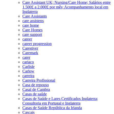
Care Assistant UK; Nursing/Care Home; Salários entre
1.500£ a 2.000£ por mês; Acompanhamento local em
Inglaterra
Care Assistants
care assistens
care home
Care Homes
care support
career
career progression
Caregiver
Caremark
carer
cariaco
Carlisle
Carlow
carreira
Carreira Profissional
Casa de repouso
Casal de Cambra
Casas de saúde
Casas de Saúde e Lares Certificados Inglaterra;
Consultoria em Portugal e Inglaterra
Casas de Saúde República da Irlanda
Cascais