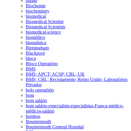
bilbao
Biochemie
biochemistry
biomedical
Biomedical Scientist
Biomedical Scientists
biomedical-science
biomédico
bioquímica
Birmingham
Blackpool
bloco
Bloco Operatório
BMS
BMS; APCT; ACSP; CBL; UK
BMS; CBL; Recrutamento; Reino Unido; Laboratórios
Privados
bolo operatório
bom
bom salário
bom salário-especialista-especialistas-França-médico-
médicos-salário
bordeus
Bournemouth
Bournemouth General Hospital