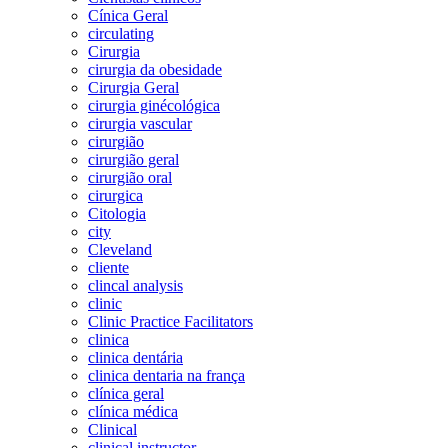
Cínica Geral
circulating
Cirurgia
cirurgia da obesidade
Cirurgia Geral
cirurgia ginécológica
cirurgia vascular
cirurgião
cirurgião geral
cirurgião oral
cirurgica
Citologia
city
Cleveland
cliente
clincal analysis
clinic
Clinic Practice Facilitators
clinica
clinica dentária
clinica dentaria na frança
clínica geral
clínica médica
Clinical
clinical instructor