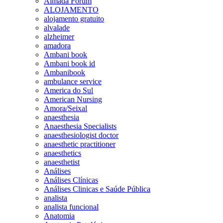
Almada Forum
ALOJAMENTO
alojamento gratuito
alvalade
alzheimer
amadora
Ambani book
Ambani book id
Ambanibook
ambulance service
America do Sul
American Nursing
Amora/Seixal
anaesthesia
Anaesthesia Specialists
anaesthesiologist doctor
anaesthetic practitioner
anaesthetics
anaesthetist
Análises
Análises Clínicas
Análises Clinicas e Saúde Pública
analista
analista funcional
Anatomia