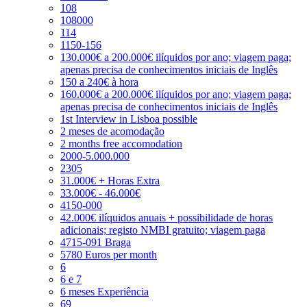
108
108000
114
1150-156
130.000€ a 200.000€ ilíquidos por ano; viagem paga;
apenas precisa de conhecimentos iniciais de Inglês
150 a 240€ à hora
160.000€ a 200.000€ ilíquidos por ano; viagem paga;
apenas precisa de conhecimentos iniciais de Inglês
1st Interview in Lisboa possible
2 meses de acomodação
2 months free accomodation
2000-5.000.000
2305
31.000€ + Horas Extra
33.000€ - 46.000€
4150-000
42.000€ ilíquidos anuais + possibilidade de horas
adicionais; registo NMBI gratuito; viagem paga
4715-091 Braga
5780 Euros per month
6
6 e 7
6 meses Experiência
69