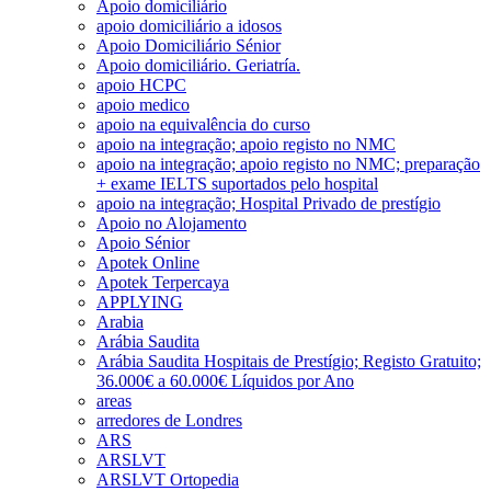
Apoio domiciliário
apoio domiciliário a idosos
Apoio Domiciliário Sénior
Apoio domiciliário. Geriatría.
apoio HCPC
apoio medico
apoio na equivalência do curso
apoio na integração; apoio registo no NMC
apoio na integração; apoio registo no NMC; preparação
+ exame IELTS suportados pelo hospital
apoio na integração; Hospital Privado de prestígio
Apoio no Alojamento
Apoio Sénior
Apotek Online
Apotek Terpercaya
APPLYING
Arabia
Arábia Saudita
Arábia Saudita Hospitais de Prestígio; Registo Gratuito;
36.000€ a 60.000€ Líquidos por Ano
areas
arredores de Londres
ARS
ARSLVT
ARSLVT Ortopedia