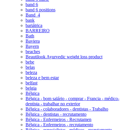
band 6
band 6 positions
Band_4
bank
bariátrica
BARREIRO
Bath
Baviera
Bayern
beaches
Beautilook Ayurvedic weight loss product
bebe
belas
beleza
beleza e bem estar
belfast
belgia
Bélgica
Bélgica - bom salário - comprar - Francia - médico-
dentista - trabalhar no exterior
Bélgica - colaboradores - dentistas - Trabalho
Bélgica - dentistas - recrutamento
Bélgica - Enfermeiros - Recrutamen
Bélgica - Enfermeiros - recrutamento
Bélgica - especialistas - médicos - recrutamento