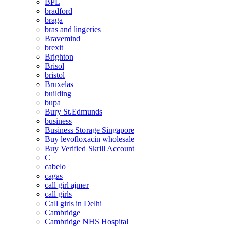
BPL
bradford
braga
bras and lingeries
Bravemind
brexit
Brighton
Brisol
bristol
Bruxelas
building
bupa
Bury St.Edmunds
business
Business Storage Singapore
Buy levofloxacin wholesale
Buy Verified Skrill Account
C
cabelo
cagas
call girl ajmer
call girls
Call girls in Delhi
Cambridge
Cambridge NHS Hospital