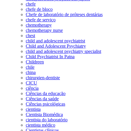
chefe
chefe de bloco
Chefe de laboratório de próteses dentárias
chefe de serviço
chemotherapy
chemotherapy nurse
chest
child and adolescent psychiatrist
Child and Adolescent Psychiatry
child and adolescent psychiatry specialist
Child Psychiatrist In Patna
Childreen
chile
china
chirurgien-dentiste
CICU
ciência
Ciências da educação
Ciências da saúde
Ciências psicológicas
cientista
Cientista Biomédica
cientista do laboratório
cientista médico
Cientistas clínicos