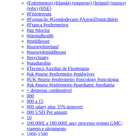
(Enfermeiros) (Irlanda) (emprego) (Ireland) (nurses)
(jobs) (HSE)
#Fisiotereuta
#Formação #Gestãodecaso #ApoioDomiciliário
#França #enfermeiros
#gp #doctor
#mentalhealth
#middleeast
#nursejobireland
#nursejobmiddleeast
#psychiatry
#saudiarabia
#Tecnico Auxiliar de Fisoterapia
#uk #nurse #enfermeiro #midwives
#UK #nurse #enfermeiro #oncology #oncologia
#uk #nurse #enfermeiro #paediatric #pediatria
+ despesas combustivel
000
000 a 15
000 salary plus 35% turnover
000 USD Per annum
10
100.000£ a 180.000£ ano; processo registo GMC;
viagem e alojamento
1000-1500