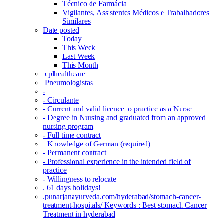
Técnico de Farmácia
Vigilantes, Assistentes Médicos e Trabalhadores
Similares
Date posted
Today
This Week
Last Week
This Month
‎ cplhealthcare‬
Pneumologistas
-
- Circulante
- Current and valid licence to practice as a Nurse
- Degree in Nursing and graduated from an approved
nursing program
- Full time contract
- Knowledge of German (required)
- Permanent contract
- Professional experience in the intended field of
practice
- Willingness to relocate
. 61 days holidays!
.punarjanayurveda.com/hyderabad/stomach-cancer-
treatment-hospitals/ Keywords : Best stomach Cancer
Treatment in hyderabad