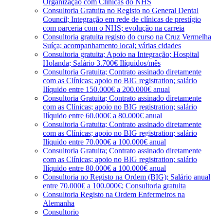
Organização com Clínicas do NHS
Consultoria Gratuita no Registo no General Dental
Council; Integração em rede de clínicas de prestígio
com parceria com o NHS; evolução na carreia
Consultoria gratuita registo do curso na Cruz Vermelha
Suíça; acompanhamento local; várias cidades
Consultoria gratuita; Apoio na Integração; Hospital
Holanda; Salário 3.700€ Ilíquidos/mês
Consultoria Gratuita; Contrato assinado diretamente
com as Clínicas; apoio no BIG registration; salário
Ilíquido entre 150.000€ a 200.000€ anual
Consultoria Gratuita; Contrato assinado diretamente
com as Clínicas; apoio no BIG registration; salário
Ilíquido entre 60.000€ a 80.000€ anual
Consultoria Gratuita; Contrato assinado diretamente
com as Clínicas; apoio no BIG registration; salário
Ilíquido entre 70.000€ a 100.000€ anual
Consultoria Gratuita; Contrato assinado diretamente
com as Clínicas; apoio no BIG registration; salário
Ilíquido entre 80.000€ a 100.000€ anual
Consultoria no Registo na Ordem (BIG); Salário anual
entre 70.000€ a 100.000€; Consultoria gratuita
Consultoria Registo na Ordem Enfermeiros na
Alemanha
Consultorio