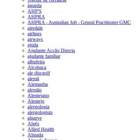
águeda
AHP'S
AHPRA
AHPRA - Australian Job - Genral Practitioner GMC
airedale
airlines
airways
ajuda
Ajudante Acção Directa
ajudante familiar
albufeira
Alcobaça
ale discgolf
alemã
Alemanha
alemão
Alentejano
Alentejo
alergologia
alergologista
algarve
Algés
Allied Health
Almada