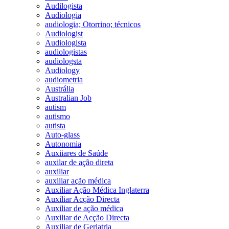
Audilogista
Audiologia
audiologia; Otorrino; técnicos
Audiologist
Audiologista
audiologistas
audiologsta
Audiology
audiometria
Austrália
Australian Job
autism
autismo
autista
Auto-glass
Autonomia
Auxiiares de Saúde
auxilar de ação direta
auxiliar
auxiliar ação médica
Auxiliar Ação Médica Inglaterra
Auxiliar Acção Directa
Auxiliar de ação médica
Auxiliar de Acção Directa
Auxiliar de Geriatria