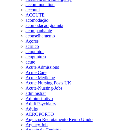
accommodation
account
ACCUTE
acomodação
acomodação gratuita
acompanhante
aconselhamento
Açores
acrilico
acupuntor
acupuntura
acute
Acute Admissions
Acute Care
Acute Medicine
Acute Nursing Posts UK
Acute-Nursing-Jobs
administrar
Administrativo
Adult Psychiatry
Adults
AEROPORTO
Agencia Recrutamento Reino Unido
Agency Job
Agente de Geriatria