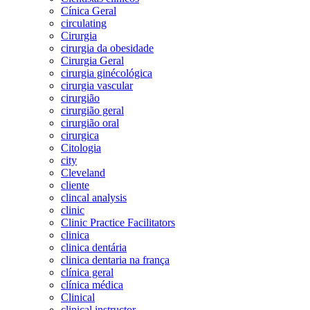
Cínica Geral
circulating
Cirurgia
cirurgia da obesidade
Cirurgia Geral
cirurgia ginécológica
cirurgia vascular
cirurgião
cirurgião geral
cirurgião oral
cirurgica
Citologia
city
Cleveland
cliente
clincal analysis
clinic
Clinic Practice Facilitators
clinica
clinica dentária
clinica dentaria na frança
clínica geral
clínica médica
Clinical
clinical instructor