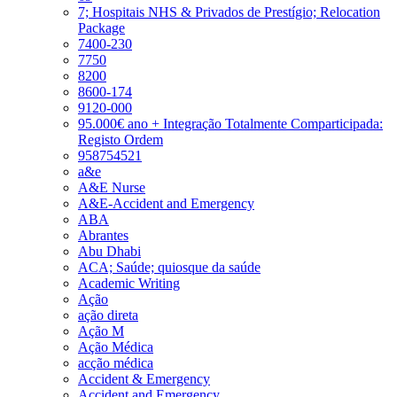
7; Hospitais NHS & Privados de Prestígio; Relocation
Package
7400-230
7750
8200
8600-174
9120-000
95.000€ ano + Integração Totalmente Comparticipada:
Registo Ordem
958754521
a&e
A&E Nurse
A&E-Accident and Emergency
ABA
Abrantes
Abu Dhabi
ACA; Saúde; quiosque da saúde
Academic Writing
Ação
ação direta
Ação M
Ação Médica
acção médica
Accident & Emergency
Accident and Emergency