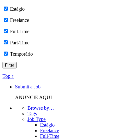
Estágio
Freelance
Full-Time
Part-Time
Temporário
Top ↑
Submit a Job
ANUNCIE AQUI
Browse by…
Tags
Job Type
Estágio
Freelance
Full-Time