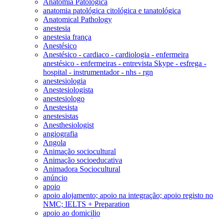
Anatomia Patológica
anatomia patológica citológica e tanatológica
Anatomical Pathology
anestesia
anestesia frança
Anestésico
Anestésico - cardiaco - cardiologia - enfermeira
anestésico - enfermeiras - entrevista Skype - esfrega -
hospital - instrumentador - nhs - rgn
anestesiologia
Anestesiologista
anestesiologo
Anestesista
anestesistas
Anesthesiologist
angiografia
Angola
Animação sociocultural
Animação socioeducativa
Animadora Sociocultural
anúncio
apoio
apoio alojamento; apoio na integração; apoio registo no
NMC; IELTS + Preparation
apoio ao domicilio