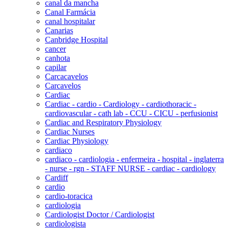
canal da mancha
Canal Farmácia
canal hospitalar
Canarias
Canbridge Hospital
cancer
canhota
capilar
Carcacavelos
Carcavelos
Cardiac
Cardiac - cardio - Cardiology - cardiothoracic -
cardiovascular - cath lab - CCU - CICU - perfusionist
Cardiac and Respiratory Physiology
Cardiac Nurses
Cardiac Physiology
cardiaco
cardiaco - cardiologia - enfermeira - hospital - inglaterra
- nurse - rgn - STAFF NURSE - cardiac - cardiology
Cardiff
cardio
cardio-toracica
cardiologia
Cardiologist Doctor / Cardiologist
cardiologista