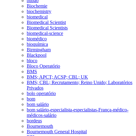
bilbao
Biochemie
biochemistry
biomedical
Biomedical Scientist
Biomedical Scientists
biomedical-science
biomédico
bioquímica
Birmingham
Blackpool
bloco
Bloco Operatório
BMS
BMS; APCT; ACSP; CBL; UK
BMS; CBL; Recrutamento; Reino Unido; Laboratórios
Privados
bolo operatório
bom
bom salário
bom salário-especialista-especialistas-França-médico-
médicos-salário
bordeus
Bournemouth
Bournemouth General Hospital