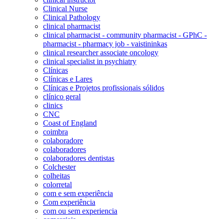
Clinical Nurse
Clinical Pathology
clinical pharmacist
clinical pharmacist - community pharmacist - GPhC -
pharmacist - pharmacy job - vaistininkas
clinical researcher associate oncology
clinical specialist in psychiatry
Clínicas
Clínicas e Lares
Clínicas e Projetos profissionais sólidos
clínico geral
clinics
CNC
Coast of England
coimbra
colaboradore
colaboradores
colaboradores dentistas
Colchester
colheitas
colorretal
com e sem experiência
Com experiência
com ou sem experiencia