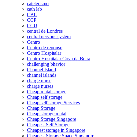
cateterismo
cath lab
CBL
CCP
CCU
central de Londres
central nervous system
Centro
Centro de repouso
Centro Hospitalar
Centro Hospitalar Cova da Beira
challenging bhavior
Channel Island
channel islands
charge nurse
charge nurses
Cheap rental storage
Cheap self storage
Cheap self storage Services
Cheap Storage
Cheap storage rental
Cheap Storage Singapore
Cheapest Self Storage
Cheapest storage in Singapore
Cheapest Storage Space Singapore