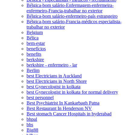
Bélgica-bom salário-Enfermagem-enfermeira-
enfermeiro-Francia-trabalhar no exterior
Bélgica-bom salário-enfermeiro-país estrangeiro
Bélgica-bom salário-Francia-médicos especialista-
trabalhar no exterior
Belgium
Bélica
bem-estar
benefícios
benefits
berkshire
berkshire - enfermeiro - lar
Berlim
best Electricians in Auckland
best Electricians in North Shore
best Gynecologist in kolkata
best Gynecologist in kolkata for normal delivery
best personnel
Best Psychiatrist In Kankarbagh Patna
Best Restaurant In Henderson NV
Best stomach Cancer Hospitals in hyderabad
bhpal
bhs
Big88