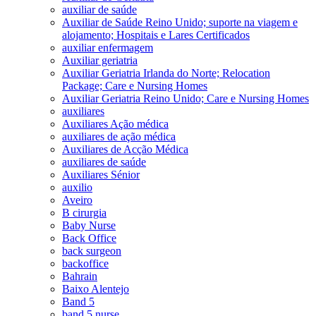
auxiliar de saúde
Auxiliar de Saúde Reino Unido; suporte na viagem e
alojamento; Hospitais e Lares Certificados
auxiliar enfermagem
Auxiliar geriatria
Auxiliar Geriatria Irlanda do Norte; Relocation
Package; Care e Nursing Homes
Auxiliar Geriatria Reino Unido; Care e Nursing Homes
auxiliares
Auxiliares Ação médica
auxiliares de ação médica
Auxiliares de Acção Médica
auxiliares de saúde
Auxiliares Sénior
auxilio
Aveiro
B cirurgia
Baby Nurse
Back Office
back surgeon
backoffice
Bahrain
Baixo Alentejo
Band 5
band 5 nurse