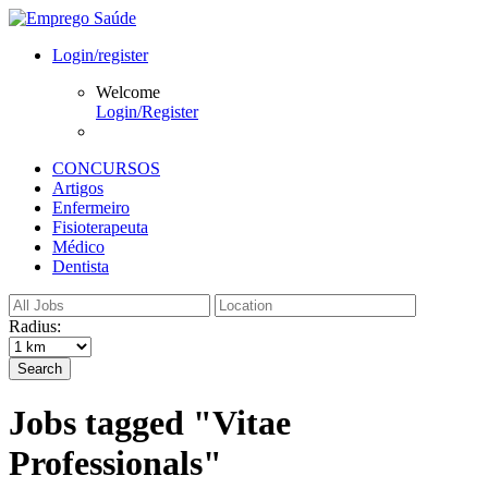
Login/register
Welcome
Login/Register
CONCURSOS
Artigos
Enfermeiro
Fisioterapeuta
Médico
Dentista
Radius:
Search
Jobs tagged "Vitae
Professionals"