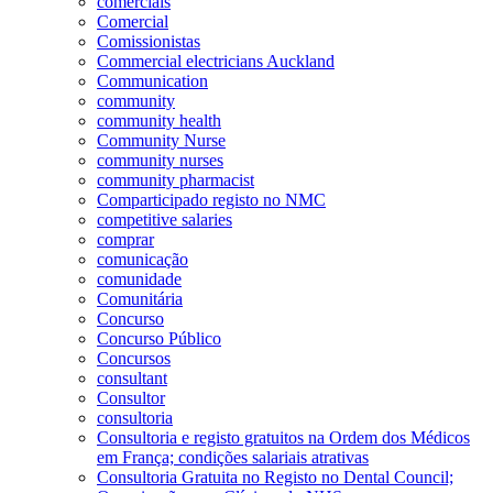
comerciais
Comercial
Comissionistas
Commercial electricians Auckland
Communication
community
community health
Community Nurse
community nurses
community pharmacist
Comparticipado registo no NMC
competitive salaries
comprar
comunicação
comunidade
Comunitária
Concurso
Concurso Público
Concursos
consultant
Consultor
consultoria
Consultoria e registo gratuitos na Ordem dos Médicos
em França; condições salariais atrativas
Consultoria Gratuita no Registo no Dental Council;