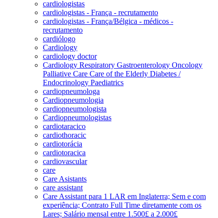
cardiologistas
cardiologistas - França - recrutamento
cardiologistas - França/Bélgica - médicos -
recrutamento
cardiólogo
Cardiology
cardiology doctor
Cardiology Respiratory Gastroenterology Oncology
Palliative Care Care of the Elderly Diabetes /
Endocrinology Paediatrics
cardiopneumologa
Cardiopneumologia
cardiopneumologista
Cardiopneumologistas
cardiotaracico
cardiothoracic
cardiotorácia
cardiotoracica
cardiovascular
care
Care Asistants
care assistant
Care Assistant para 1 LAR em Inglaterra; Sem e com
experiência; Contrato Full Time diretamente com os
Lares; Salário mensal entre 1.500£ a 2.000£