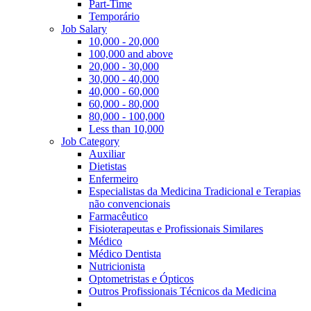
Part-Time
Temporário
Job Salary
10,000 - 20,000
100,000 and above
20,000 - 30,000
30,000 - 40,000
40,000 - 60,000
60,000 - 80,000
80,000 - 100,000
Less than 10,000
Job Category
Auxiliar
Dietistas
Enfermeiro
Especialistas da Medicina Tradicional e Terapias
não convencionais
Farmacêutico
Fisioterapeutas e Profissionais Similares
Médico
Médico Dentista
Nutricionista
Optometristas e Ópticos
Outros Profissionais Técnicos da Medicina