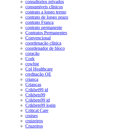
consultorios privados
consumiveis clínicos
contrato a longo termo
contrato de longo prazo
contrato França
contrato permanente
Contratos Permanentes
Convencional
coordenação clínica
coordenador de bloco
coração
Cork
cowhig
Cpl Healthcare
creditação OE
criança
Crianças
Crikbet99 id
Crikbets99
Crikbets99 id
Crikbets99 login
Critical Care
cruises
cruizeiros
Cruzeiros