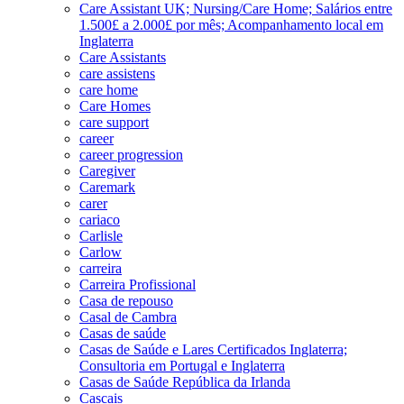
Care Assistant UK; Nursing/Care Home; Salários entre
1.500£ a 2.000£ por mês; Acompanhamento local em
Inglaterra
Care Assistants
care assistens
care home
Care Homes
care support
career
career progression
Caregiver
Caremark
carer
cariaco
Carlisle
Carlow
carreira
Carreira Profissional
Casa de repouso
Casal de Cambra
Casas de saúde
Casas de Saúde e Lares Certificados Inglaterra;
Consultoria em Portugal e Inglaterra
Casas de Saúde República da Irlanda
Cascais