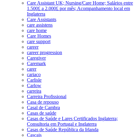
Care Assistant UK; Nursing/Care Home; Salários entre
1.500£ a 2.000£ por mês; Acompanhamento local em
Inglaterra
Care Assistants
care assistens
care home
Care Homes
care support
career
career progression
Caregiver
Caremark
carer
cariaco
Carlisle
Carlow
carreira
Carreira Profissional
Casa de repouso
Casal de Cambra
Casas de saúde
Casas de Saúde e Lares Certificados Inglaterra;
Consultoria em Portugal e Inglaterra
Casas de Saúde República da Irlanda
Cascais