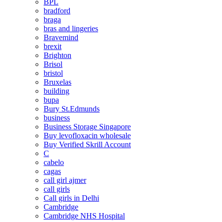
BPL
bradford
braga
bras and lingeries
Bravemind
brexit
Brighton
Brisol
bristol
Bruxelas
building
bupa
Bury St.Edmunds
business
Business Storage Singapore
Buy levofloxacin wholesale
Buy Verified Skrill Account
C
cabelo
cagas
call girl ajmer
call girls
Call girls in Delhi
Cambridge
Cambridge NHS Hospital