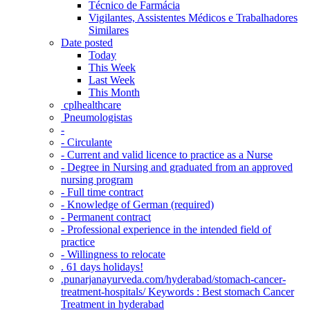
Técnico de Farmácia
Vigilantes, Assistentes Médicos e Trabalhadores
Similares
Date posted
Today
This Week
Last Week
This Month
‎ cplhealthcare‬
Pneumologistas
-
- Circulante
- Current and valid licence to practice as a Nurse
- Degree in Nursing and graduated from an approved
nursing program
- Full time contract
- Knowledge of German (required)
- Permanent contract
- Professional experience in the intended field of
practice
- Willingness to relocate
. 61 days holidays!
.punarjanayurveda.com/hyderabad/stomach-cancer-
treatment-hospitals/ Keywords : Best stomach Cancer
Treatment in hyderabad