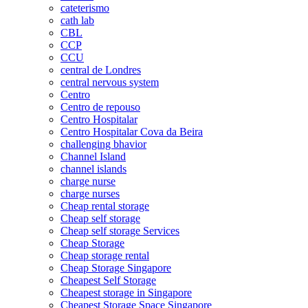
cateterismo
cath lab
CBL
CCP
CCU
central de Londres
central nervous system
Centro
Centro de repouso
Centro Hospitalar
Centro Hospitalar Cova da Beira
challenging bhavior
Channel Island
channel islands
charge nurse
charge nurses
Cheap rental storage
Cheap self storage
Cheap self storage Services
Cheap Storage
Cheap storage rental
Cheap Storage Singapore
Cheapest Self Storage
Cheapest storage in Singapore
Cheapest Storage Space Singapore