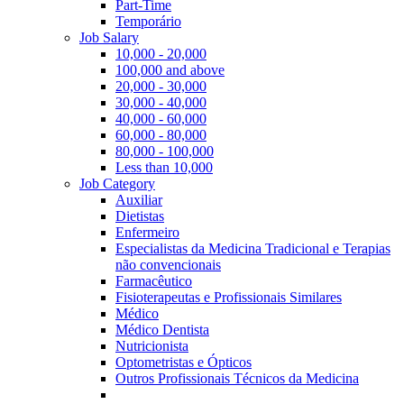
Part-Time
Temporário
Job Salary
10,000 - 20,000
100,000 and above
20,000 - 30,000
30,000 - 40,000
40,000 - 60,000
60,000 - 80,000
80,000 - 100,000
Less than 10,000
Job Category
Auxiliar
Dietistas
Enfermeiro
Especialistas da Medicina Tradicional e Terapias
não convencionais
Farmacêutico
Fisioterapeutas e Profissionais Similares
Médico
Médico Dentista
Nutricionista
Optometristas e Ópticos
Outros Profissionais Técnicos da Medicina