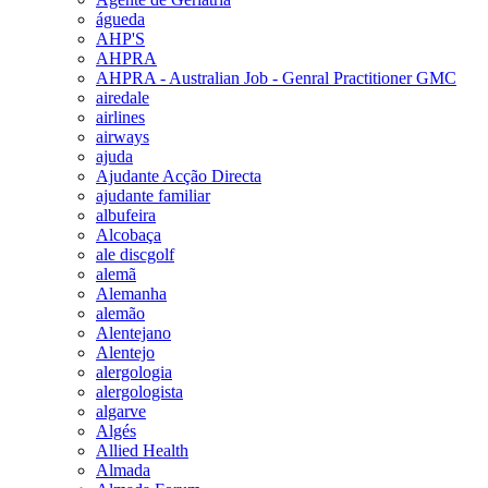
águeda
AHP'S
AHPRA
AHPRA - Australian Job - Genral Practitioner GMC
airedale
airlines
airways
ajuda
Ajudante Acção Directa
ajudante familiar
albufeira
Alcobaça
ale discgolf
alemã
Alemanha
alemão
Alentejano
Alentejo
alergologia
alergologista
algarve
Algés
Allied Health
Almada