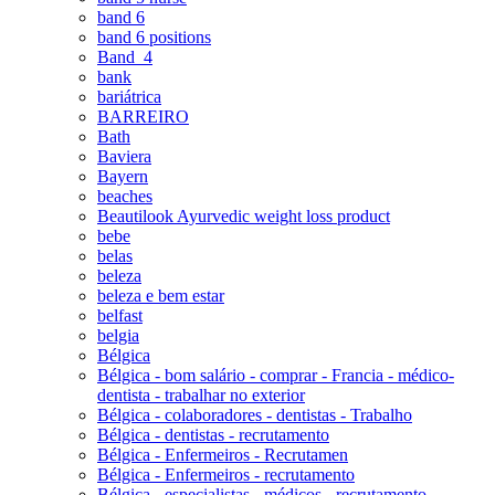
band 6
band 6 positions
Band_4
bank
bariátrica
BARREIRO
Bath
Baviera
Bayern
beaches
Beautilook Ayurvedic weight loss product
bebe
belas
beleza
beleza e bem estar
belfast
belgia
Bélgica
Bélgica - bom salário - comprar - Francia - médico-
dentista - trabalhar no exterior
Bélgica - colaboradores - dentistas - Trabalho
Bélgica - dentistas - recrutamento
Bélgica - Enfermeiros - Recrutamen
Bélgica - Enfermeiros - recrutamento
Bélgica - especialistas - médicos - recrutamento