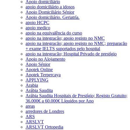
Apoio domiciliário
apoio domiciliário a idosos
Apoio Domiciliário Sénior
Apoio domiciliário. Geriatría.
apoio HCPC
apoio medico
apoio na equivalência do curso
apoio na integração; apoio registo no NMC
apoio na integração; apoio registo no NMC; preparação
+ exame IELTS suportados pelo hospital
apoio na integração; Hospital Privado de prestígio
Apoio no Alojamento
Apoio Sénior
Apotek Online
Apotek Terpercaya
APPLYING
Arabia
Arábia Saudita
Arábia Saudita Hospitais de Prestígio; Registo Gratuito;
36.000€ a 60.000€ Líquidos por Ano
areas
arredores de Londres
ARS
ARSLVT
ARSLVT Ortopedia