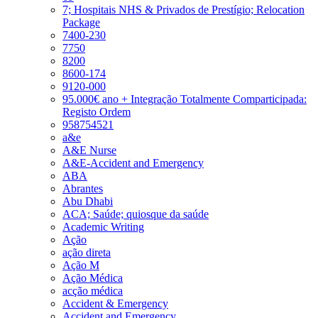
7; Hospitais NHS & Privados de Prestígio; Relocation
Package
7400-230
7750
8200
8600-174
9120-000
95.000€ ano + Integração Totalmente Comparticipada:
Registo Ordem
958754521
a&e
A&E Nurse
A&E-Accident and Emergency
ABA
Abrantes
Abu Dhabi
ACA; Saúde; quiosque da saúde
Academic Writing
Ação
ação direta
Ação M
Ação Médica
acção médica
Accident & Emergency
Accident and Emergency