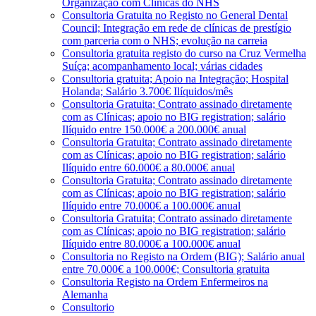
Organização com Clínicas do NHS
Consultoria Gratuita no Registo no General Dental
Council; Integração em rede de clínicas de prestígio
com parceria com o NHS; evolução na carreia
Consultoria gratuita registo do curso na Cruz Vermelha
Suíça; acompanhamento local; várias cidades
Consultoria gratuita; Apoio na Integração; Hospital
Holanda; Salário 3.700€ Ilíquidos/mês
Consultoria Gratuita; Contrato assinado diretamente
com as Clínicas; apoio no BIG registration; salário
Ilíquido entre 150.000€ a 200.000€ anual
Consultoria Gratuita; Contrato assinado diretamente
com as Clínicas; apoio no BIG registration; salário
Ilíquido entre 60.000€ a 80.000€ anual
Consultoria Gratuita; Contrato assinado diretamente
com as Clínicas; apoio no BIG registration; salário
Ilíquido entre 70.000€ a 100.000€ anual
Consultoria Gratuita; Contrato assinado diretamente
com as Clínicas; apoio no BIG registration; salário
Ilíquido entre 80.000€ a 100.000€ anual
Consultoria no Registo na Ordem (BIG); Salário anual
entre 70.000€ a 100.000€; Consultoria gratuita
Consultoria Registo na Ordem Enfermeiros na
Alemanha
Consultorio