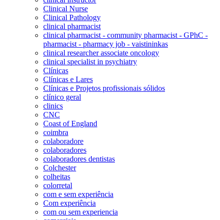
Clinical Nurse
Clinical Pathology
clinical pharmacist
clinical pharmacist - community pharmacist - GPhC -
pharmacist - pharmacy job - vaistininkas
clinical researcher associate oncology
clinical specialist in psychiatry
Clínicas
Clínicas e Lares
Clínicas e Projetos profissionais sólidos
clínico geral
clinics
CNC
Coast of England
coimbra
colaboradore
colaboradores
colaboradores dentistas
Colchester
colheitas
colorretal
com e sem experiência
Com experiência
com ou sem experiencia