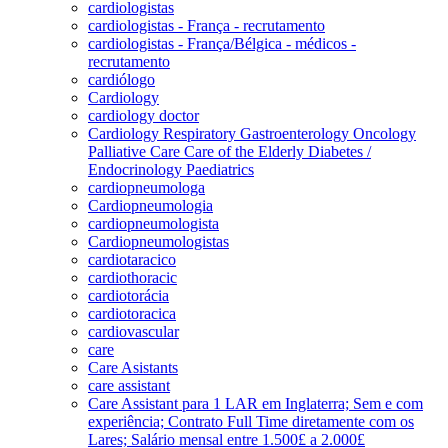
cardiologistas
cardiologistas - França - recrutamento
cardiologistas - França/Bélgica - médicos -
recrutamento
cardiólogo
Cardiology
cardiology doctor
Cardiology Respiratory Gastroenterology Oncology
Palliative Care Care of the Elderly Diabetes /
Endocrinology Paediatrics
cardiopneumologa
Cardiopneumologia
cardiopneumologista
Cardiopneumologistas
cardiotaracico
cardiothoracic
cardiotorácia
cardiotoracica
cardiovascular
care
Care Asistants
care assistant
Care Assistant para 1 LAR em Inglaterra; Sem e com
experiência; Contrato Full Time diretamente com os
Lares; Salário mensal entre 1.500£ a 2.000£