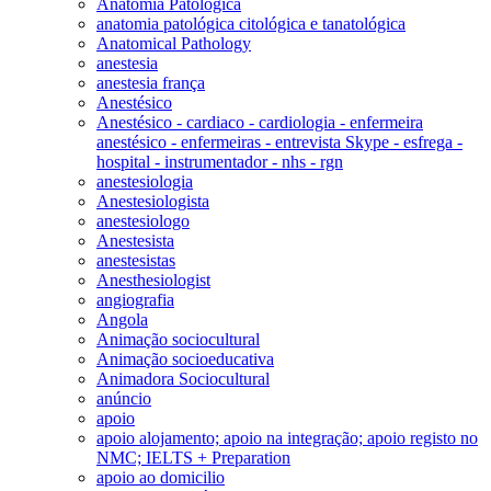
Anatomia Patológica
anatomia patológica citológica e tanatológica
Anatomical Pathology
anestesia
anestesia frança
Anestésico
Anestésico - cardiaco - cardiologia - enfermeira
anestésico - enfermeiras - entrevista Skype - esfrega -
hospital - instrumentador - nhs - rgn
anestesiologia
Anestesiologista
anestesiologo
Anestesista
anestesistas
Anesthesiologist
angiografia
Angola
Animação sociocultural
Animação socioeducativa
Animadora Sociocultural
anúncio
apoio
apoio alojamento; apoio na integração; apoio registo no
NMC; IELTS + Preparation
apoio ao domicilio