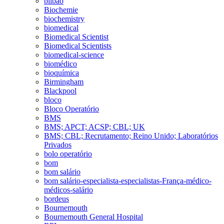
bilbao
Biochemie
biochemistry
biomedical
Biomedical Scientist
Biomedical Scientists
biomedical-science
biomédico
bioquímica
Birmingham
Blackpool
bloco
Bloco Operatório
BMS
BMS; APCT; ACSP; CBL; UK
BMS; CBL; Recrutamento; Reino Unido; Laboratórios
Privados
bolo operatório
bom
bom salário
bom salário-especialista-especialistas-França-médico-
médicos-salário
bordeus
Bournemouth
Bournemouth General Hospital