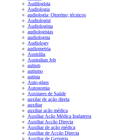
Audilogista
Audiologia
audiologia; Otorrino; técnicos
Audiologist
Audiologista
audiologistas
audiologsta
Audiology
audiometria
Austrália
Australian Job
autism
autismo
autista
Auto-glass
Autonomia
Auxiiares de Saúde
auxilar de ação direta
auxiliar
auxiliar ação médica
Auxiliar Ação Médica Inglaterra
Auxiliar Acção Directa
Auxiliar de ação médica
Auxiliar de Acção Directa
Auxiliar de Geriatria