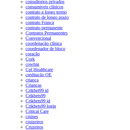
consultorios privados
consumiveis clínicos
contrato a longo termo
contrato de longo prazo
contrato França
contrato permanente
Contratos Permanentes
Convencional
coordenação clínica
coordenador de bloco
coração
Cork
cowhig
Cpl Healthcare
creditação OE
criança
Crianças
Crikbet99 id
Crikbets99
Crikbets99 id
Crikbets99 login
Critical Care
cruises
cruizeiros
Cruzeiros