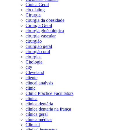
Cínica Geral
circulating
Cirurgia
cirurgia da obesidade
Cirurgia Geral
cirurgia ginécológica
cirurgia vascular
cirurgião
cirurgião geral
cirurgião oral
cirurgica
Citologia
city
Cleveland
cliente
clincal analysis
clinic
Clinic Practice Facilitators
clinica
clinica dentária
clinica dentaria na frança
clínica geral
clínica médica
Clinical
clinical instructor