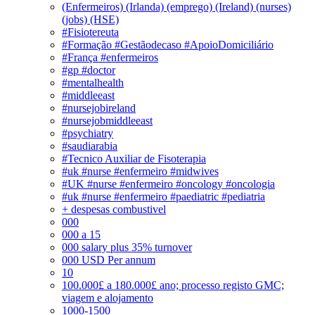
(Enfermeiros) (Irlanda) (emprego) (Ireland) (nurses)
(jobs) (HSE)
#Fisiotereuta
#Formação #Gestãodecaso #ApoioDomiciliário
#França #enfermeiros
#gp #doctor
#mentalhealth
#middleeast
#nursejobireland
#nursejobmiddleeast
#psychiatry
#saudiarabia
#Tecnico Auxiliar de Fisoterapia
#uk #nurse #enfermeiro #midwives
#UK #nurse #enfermeiro #oncology #oncologia
#uk #nurse #enfermeiro #paediatric #pediatria
+ despesas combustivel
000
000 a 15
000 salary plus 35% turnover
000 USD Per annum
10
100.000£ a 180.000£ ano; processo registo GMC;
viagem e alojamento
1000-1500