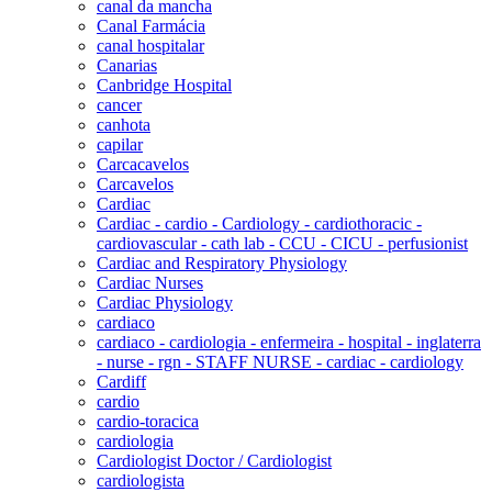
canal da mancha
Canal Farmácia
canal hospitalar
Canarias
Canbridge Hospital
cancer
canhota
capilar
Carcacavelos
Carcavelos
Cardiac
Cardiac - cardio - Cardiology - cardiothoracic -
cardiovascular - cath lab - CCU - CICU - perfusionist
Cardiac and Respiratory Physiology
Cardiac Nurses
Cardiac Physiology
cardiaco
cardiaco - cardiologia - enfermeira - hospital - inglaterra
- nurse - rgn - STAFF NURSE - cardiac - cardiology
Cardiff
cardio
cardio-toracica
cardiologia
Cardiologist Doctor / Cardiologist
cardiologista