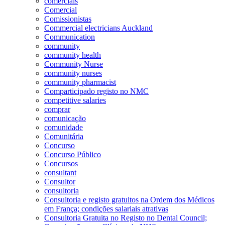
comerciais
Comercial
Comissionistas
Commercial electricians Auckland
Communication
community
community health
Community Nurse
community nurses
community pharmacist
Comparticipado registo no NMC
competitive salaries
comprar
comunicação
comunidade
Comunitária
Concurso
Concurso Público
Concursos
consultant
Consultor
consultoria
Consultoria e registo gratuitos na Ordem dos Médicos
em França; condições salariais atrativas
Consultoria Gratuita no Registo no Dental Council;