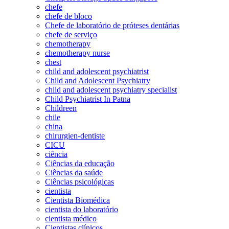
chefe
chefe de bloco
Chefe de laboratório de próteses dentárias
chefe de serviço
chemotherapy
chemotherapy nurse
chest
child and adolescent psychiatrist
Child and Adolescent Psychiatry
child and adolescent psychiatry specialist
Child Psychiatrist In Patna
Childreen
chile
china
chirurgien-dentiste
CICU
ciência
Ciências da educação
Ciências da saúde
Ciências psicológicas
cientista
Cientista Biomédica
cientista do laboratório
cientista médico
Cientistas clínicos