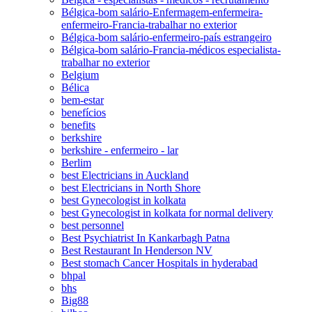
Bélgica-bom salário-Enfermagem-enfermeira-
enfermeiro-Francia-trabalhar no exterior
Bélgica-bom salário-enfermeiro-país estrangeiro
Bélgica-bom salário-Francia-médicos especialista-
trabalhar no exterior
Belgium
Bélica
bem-estar
benefícios
benefits
berkshire
berkshire - enfermeiro - lar
Berlim
best Electricians in Auckland
best Electricians in North Shore
best Gynecologist in kolkata
best Gynecologist in kolkata for normal delivery
best personnel
Best Psychiatrist In Kankarbagh Patna
Best Restaurant In Henderson NV
Best stomach Cancer Hospitals in hyderabad
bhpal
bhs
Big88