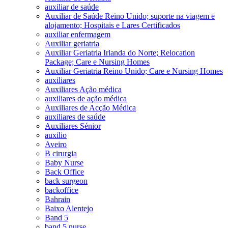
auxiliar de saúde
Auxiliar de Saúde Reino Unido; suporte na viagem e
alojamento; Hospitais e Lares Certificados
auxiliar enfermagem
Auxiliar geriatria
Auxiliar Geriatria Irlanda do Norte; Relocation
Package; Care e Nursing Homes
Auxiliar Geriatria Reino Unido; Care e Nursing Homes
auxiliares
Auxiliares Ação médica
auxiliares de ação médica
Auxiliares de Acção Médica
auxiliares de saúde
Auxiliares Sénior
auxilio
Aveiro
B cirurgia
Baby Nurse
Back Office
back surgeon
backoffice
Bahrain
Baixo Alentejo
Band 5
band 5 nurse