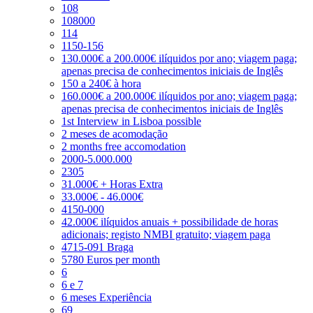
108
108000
114
1150-156
130.000€ a 200.000€ ilíquidos por ano; viagem paga;
apenas precisa de conhecimentos iniciais de Inglês
150 a 240€ à hora
160.000€ a 200.000€ ilíquidos por ano; viagem paga;
apenas precisa de conhecimentos iniciais de Inglês
1st Interview in Lisboa possible
2 meses de acomodação
2 months free accomodation
2000-5.000.000
2305
31.000€ + Horas Extra
33.000€ - 46.000€
4150-000
42.000€ ilíquidos anuais + possibilidade de horas
adicionais; registo NMBI gratuito; viagem paga
4715-091 Braga
5780 Euros per month
6
6 e 7
6 meses Experiência
69