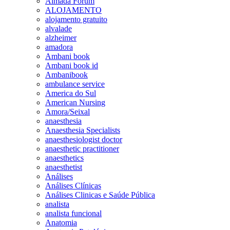
Almada Forum
ALOJAMENTO
alojamento gratuito
alvalade
alzheimer
amadora
Ambani book
Ambani book id
Ambanibook
ambulance service
America do Sul
American Nursing
Amora/Seixal
anaesthesia
Anaesthesia Specialists
anaesthesiologist doctor
anaesthetic practitioner
anaesthetics
anaesthetist
Análises
Análises Clínicas
Análises Clinicas e Saúde Pública
analista
analista funcional
Anatomia