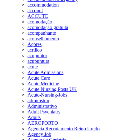
accommodation
account
ACCUTE
acomodação
acomodação gratuita
acompanhante
aconselhamento
Açores
acrilico
acupuntor
acupuntura
acute
Acute Admissions
Acute Care
Acute Medicine
Acute Nursing Posts UK
Acute-Nursing-Jobs
administrar
Administrativo
Adult Psychiatry
Adults
AEROPORTO
Agencia Recrutamento Reino Unido
Agency Job
Agente de Geriatria