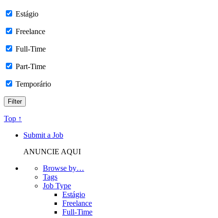
Estágio
Freelance
Full-Time
Part-Time
Temporário
Top ↑
Submit a Job
ANUNCIE AQUI
Browse by…
Tags
Job Type
Estágio
Freelance
Full-Time