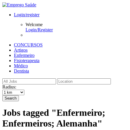
Login/register
Welcome
Login/Register
CONCURSOS
Artigos
Enfermeiro
Fisioterapeuta
Médico
Dentista
Radius:
Search
Jobs tagged "Enfermeiro;
Enfermeiros; Alemanha"