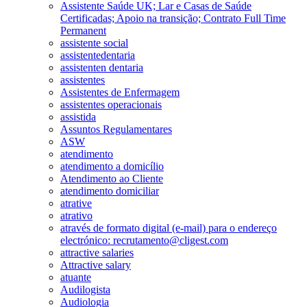
Assistente Saúde UK; Lar e Casas de Saúde
Certificadas; Apoio na transição; Contrato Full Time
Permanent
assistente social
assistentedentaria
assistenten dentaria
assistentes
Assistentes de Enfermagem
assistentes operacionais
assistida
Assuntos Regulamentares
ASW
atendimento
atendimento a domicílio
Atendimento ao Cliente
atendimento domiciliar
atrative
atrativo
através de formato digital (e-mail) para o endereço
electrónico: recrutamento@cligest.com
attractive salaries
Attractive salary
atuante
Audilogista
Audiologia