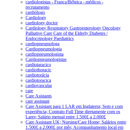
cardiologistas - França/Bélgica - médicos -
recrutamento
cardiólogo
Cardiology
cardiology doctor
Cardiology Respiratory Gastroenterology Oncology
Palliative Care Care of the Elderly Diabetes /
Endocrinology Paediatrics
cardiopneumologa
Cardiopneumologia
cardiopneumologista
Cardiopneumologistas
cardiotaracico
cardiothoracic
cardiotorácia
cardiotoracica
cardiovascular
care
Care Asistants
care assistant
Care Assistant para 1 LAR em Inglaterra; Sem e com
experiência; Contrato Full Time diretamente com os
Lares; Salário mensal entre 1.500£ a 2.000£
Care Assistant UK; Nursing/Care Home; Salários entre
1.500£ a 2.000£ por mês; Acompanhamento local em