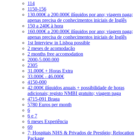
114
1150-156
130.000€ a 200.000€ ilíquidos por ano; viagem paga;
apenas precisa de conhecimentos iniciais de Inglês
150 a 240€ à hora
160.000€ a 200.000€ ilíquidos por ano; viagem paga;
apenas precisa de conhecimentos iniciais de Inglês
1st Interview in Lisboa possible
2 meses de acomodação
2 months free accomodation
2000-5.000.000
2305
31.000€ + Horas Extra
33.000€ - 46.000€
4150-000
42.000€ ilíquidos anuais + possibilidade de horas
adicionais; registo NMBI gratuito; viagem paga
4715-091 Braga
5780 Euros per month
6
6 e 7
6 meses Experiência
69
7; Hospitais NHS & Privados de Prestígio; Relocation
Package