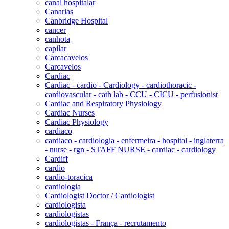
canal hospitalar
Canarias
Canbridge Hospital
cancer
canhota
capilar
Carcacavelos
Carcavelos
Cardiac
Cardiac - cardio - Cardiology - cardiothoracic -
cardiovascular - cath lab - CCU - CICU - perfusionist
Cardiac and Respiratory Physiology
Cardiac Nurses
Cardiac Physiology
cardiaco
cardiaco - cardiologia - enfermeira - hospital - inglaterra
- nurse - rgn - STAFF NURSE - cardiac - cardiology
Cardiff
cardio
cardio-toracica
cardiologia
Cardiologist Doctor / Cardiologist
cardiologista
cardiologistas
cardiologistas - França - recrutamento