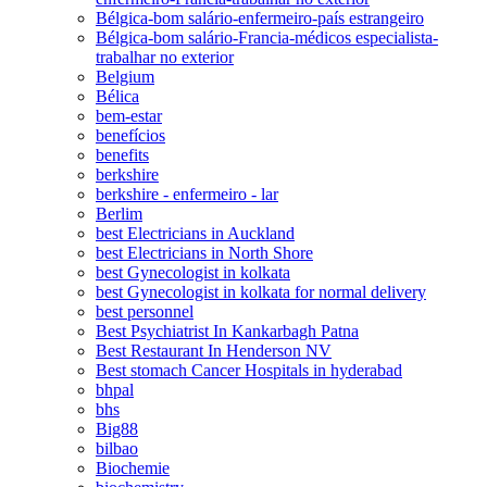
Bélgica-bom salário-enfermeiro-país estrangeiro
Bélgica-bom salário-Francia-médicos especialista-
trabalhar no exterior
Belgium
Bélica
bem-estar
benefícios
benefits
berkshire
berkshire - enfermeiro - lar
Berlim
best Electricians in Auckland
best Electricians in North Shore
best Gynecologist in kolkata
best Gynecologist in kolkata for normal delivery
best personnel
Best Psychiatrist In Kankarbagh Patna
Best Restaurant In Henderson NV
Best stomach Cancer Hospitals in hyderabad
bhpal
bhs
Big88
bilbao
Biochemie