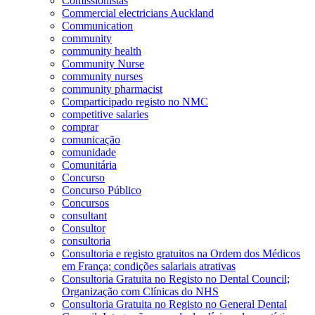
Comissionistas
Commercial electricians Auckland
Communication
community
community health
Community Nurse
community nurses
community pharmacist
Comparticipado registo no NMC
competitive salaries
comprar
comunicação
comunidade
Comunitária
Concurso
Concurso Público
Concursos
consultant
Consultor
consultoria
Consultoria e registo gratuitos na Ordem dos Médicos
em França; condições salariais atrativas
Consultoria Gratuita no Registo no Dental Council;
Organização com Clínicas do NHS
Consultoria Gratuita no Registo no General Dental