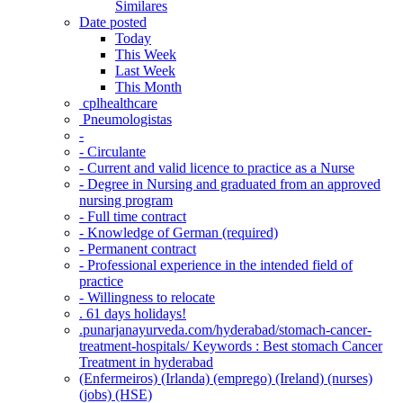
Similares
Date posted
Today
This Week
Last Week
This Month
‎ cplhealthcare‬
Pneumologistas
-
- Circulante
- Current and valid licence to practice as a Nurse
- Degree in Nursing and graduated from an approved
nursing program
- Full time contract
- Knowledge of German (required)
- Permanent contract
- Professional experience in the intended field of
practice
- Willingness to relocate
. 61 days holidays!
.punarjanayurveda.com/hyderabad/stomach-cancer-
treatment-hospitals/ Keywords : Best stomach Cancer
Treatment in hyderabad
(Enfermeiros) (Irlanda) (emprego) (Ireland) (nurses)
(jobs) (HSE)