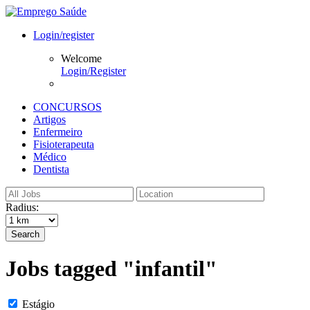
Login/register
Welcome
Login/Register
CONCURSOS
Artigos
Enfermeiro
Fisioterapeuta
Médico
Dentista
Radius:
Search
Jobs tagged "infantil"
Estágio