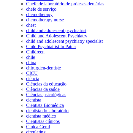
Chefe de laboratório de próteses dentárias
chefe de serviço
chemotherapy
chemotherapy nurse
chest
child and adolescent psychiatrist
Child and Adolescent Psychiatry
child and adolescent psychiatry specialist
Child Psychiatrist In Patna
Childreen
chile
china
chirurgien-dentiste
CICU
ciência
Ciências da educação
Ciências da saúde
Ciências psicológicas
cientista
Cientista Biomédica
cientista do laboratório
cientista médico
Cientistas clínicos
Cínica Geral
circulating