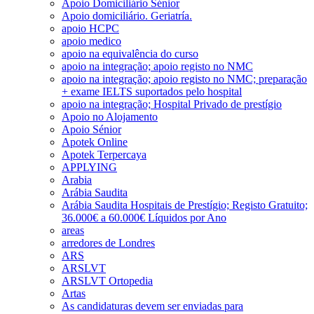
Apoio Domiciliário Sénior
Apoio domiciliário. Geriatría.
apoio HCPC
apoio medico
apoio na equivalência do curso
apoio na integração; apoio registo no NMC
apoio na integração; apoio registo no NMC; preparação
+ exame IELTS suportados pelo hospital
apoio na integração; Hospital Privado de prestígio
Apoio no Alojamento
Apoio Sénior
Apotek Online
Apotek Terpercaya
APPLYING
Arabia
Arábia Saudita
Arábia Saudita Hospitais de Prestígio; Registo Gratuito;
36.000€ a 60.000€ Líquidos por Ano
areas
arredores de Londres
ARS
ARSLVT
ARSLVT Ortopedia
Artas
As candidaturas devem ser enviadas para