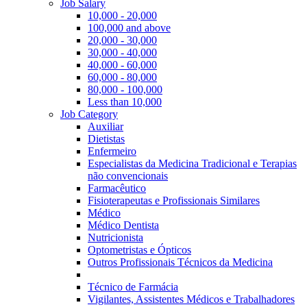
Job Salary
10,000 - 20,000
100,000 and above
20,000 - 30,000
30,000 - 40,000
40,000 - 60,000
60,000 - 80,000
80,000 - 100,000
Less than 10,000
Job Category
Auxiliar
Dietistas
Enfermeiro
Especialistas da Medicina Tradicional e Terapias
não convencionais
Farmacêutico
Fisioterapeutas e Profissionais Similares
Médico
Médico Dentista
Nutricionista
Optometristas e Ópticos
Outros Profissionais Técnicos da Medicina
Técnico de Farmácia
Vigilantes, Assistentes Médicos e Trabalhadores