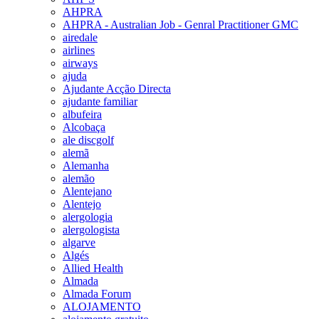
AHPRA
AHPRA - Australian Job - Genral Practitioner GMC
airedale
airlines
airways
ajuda
Ajudante Acção Directa
ajudante familiar
albufeira
Alcobaça
ale discgolf
alemã
Alemanha
alemão
Alentejano
Alentejo
alergologia
alergologista
algarve
Algés
Allied Health
Almada
Almada Forum
ALOJAMENTO