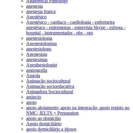
Anatomical Pathology
anestesia
anestesia frança
Anestésico
Anestésico - cardiaco - cardiologia - enfermeira
anestésico - enfermeiras - entrevista Skype - esfrega -
hospital - instrumentador - nhs - rgn
anestesiologia
Anestesiologista
anestesiologo
Anestesista
anestesistas
Anesthesiologist
angiografia
Angola
Animação sociocultural
Animação socioeducativa
Animadora Sociocultural
anúncio
apoio
apoio alojamento; apoio na integração; apoio registo no
NMC; IELTS + Preparation
apoio ao domicilio
Apoio domiciliário
apoio domiciliário a idosos