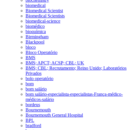
biochemistry
biomedical
Biomedical Scientist
Biomedical Scientists
biomedical-science
biomédico
bioquímica
Birmingham
Blackpool
bloco
Bloco Operatório
BMS
BMS; APCT; ACSP; CBL; UK
BMS; CBL; Recrutamento; Reino Unido; Laboratórios
Privados
bolo operatório
bom
bom salário
bom salário-especialista-especialistas-França-médico-
médicos-salário
bordeus
Bournemouth
Bournemouth General Hospital
BPL
bradford