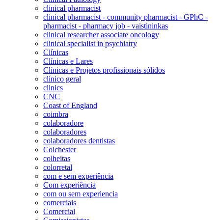
clinical pharmacist
clinical pharmacist - community pharmacist - GPhC -
pharmacist - pharmacy job - vaistininkas
clinical researcher associate oncology
clinical specialist in psychiatry
Clínicas
Clínicas e Lares
Clínicas e Projetos profissionais sólidos
clínico geral
clinics
CNC
Coast of England
coimbra
colaboradore
colaboradores
colaboradores dentistas
Colchester
colheitas
colorretal
com e sem experiência
Com experiência
com ou sem experiencia
comerciais
Comercial