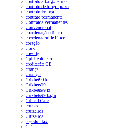
contrato a longo termo
contrato de longo prazo
contrato França
contrato permanente
Contratos Permanentes
Convencional
coordenação clínica
coordenador de bloco
coração
Cork
cowhig
Cpl Healthcare
creditação OE
criança
Crianças
Crikbet99 id
Crikbets99
Crikbets99 id
Crikbets99 login
Critical Care
cruises
cruizeiros
Cruzeiros
cryodon taxi
CT