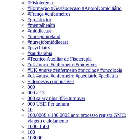
#Fisiotereuta
#Formação #Gestãodecaso #ApoioDomiciliário
#França #enfermeiros
#gp #doctor
#mentalhealth
#middleeast
#nursejobireland
#nursejobmiddleeast
#psychiatry
#saudiarabia
#Tecnico Auxiliar de Fisoterapia
#uk #nurse #enfermeiro #midwives
#UK #nurse #enfermeiro #oncology #oncologia
#uk #nurse #enfermeiro #paediatric #pediatria
+ despesas combustivel
000
000 a 15
000 salary plus 35% turnover
000 USD Per annum
10
100.000£ a 180.000£ ano; processo registo GMC;
viagem e alojamento
1000-1500
108
108000