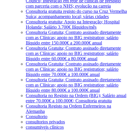
Council; Integração em rede de clínicas de prestígio
com parceria com o NHS; evolução na carreia
Consultoria gratuita registo do curso na Cruz Vermelha
Suíça; acompanhamento local; várias cidades
Consultoria gratuita; Apoio na Integração; Hospital
Holanda; Salário 3.700€ Ilíquidos/mês
Consultoria Gratuita; Contrato assinado diretamente
com as Clínicas; apoio no BIG registration; salário
Ilíquido entre 150.000€ a 200.000€ anual
Consultoria Gratuita; Contrato assinado diretamente
com as Clínicas; apoio no BIG registration; salário
Ilíquido entre 60.000€ a 80.000€ anual
Consultoria Gratuita; Contrato assinado diretamente
com as Clínicas; apoio no BIG registration; salário
Ilíquido entre 70.000€ a 100.000€ anual
Consultoria Gratuita; Contrato assinado diretamente
com as Clínicas; apoio no BIG registration; salário
Ilíquido entre 80.000€ a 100.000€ anual
Consultoria no Registo na Ordem (BIG); Salário anual
entre 70.000€ a 100.000€; Consultoria gratuita
Consultoria Registo na Ordem Enfermeiros na
Alemanha
Consultorio
consultorios privados
consumiveis clínicos