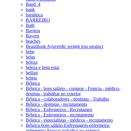
Band_4
bank
bariátrica
BARREIRO
Bath
Baviera
Bayern
beaches
Beautilook Ayurvedic weight loss product
bebe
belas
beleza
beleza e bem estar
belfast
belgia
Bélgica
Bélgica - bom salário - comprar - Francia - médico-
dentista - trabalhar no exterior
Bélgica - colaboradores - dentistas - Trabalho
Bélgica - dentistas - recrutamento
Bélgica - Enfermeiros - Recrutamen
Bélgica - Enfermeiros - recrutamento
Bélgica - especialistas - médicos - recrutamento
Bélgica-bom salário-Enfermagem-enfermeira-
enfermeiro-Francia-trabalhar no exterior