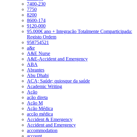
7400-230
7750
8200
8600-174
9120-000
95.000€ ano + Integração Totalmente Comparticipada:
Registo Ordem
958754521
a&e
A&E Nurse
A&E-Accident and Emergency
ABA
Abrantes
Abu Dhabi
ACA; Saúde; quiosque da saúde
Academic Writing
Ação
ação direta
Ação M
Ação Médica
acção médica
Accident & Emergency
Accident and Emergency
accommodation
account