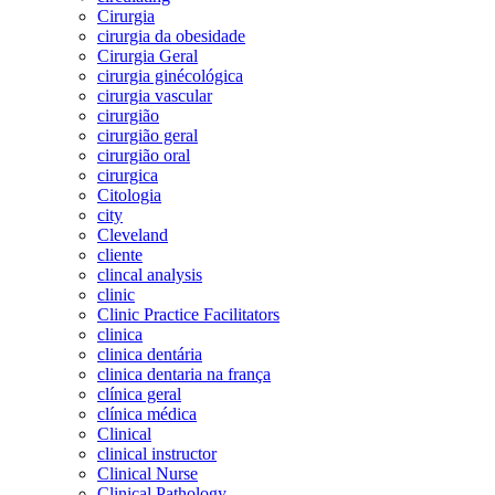
Cirurgia
cirurgia da obesidade
Cirurgia Geral
cirurgia ginécológica
cirurgia vascular
cirurgião
cirurgião geral
cirurgião oral
cirurgica
Citologia
city
Cleveland
cliente
clincal analysis
clinic
Clinic Practice Facilitators
clinica
clinica dentária
clinica dentaria na frança
clínica geral
clínica médica
Clinical
clinical instructor
Clinical Nurse
Clinical Pathology