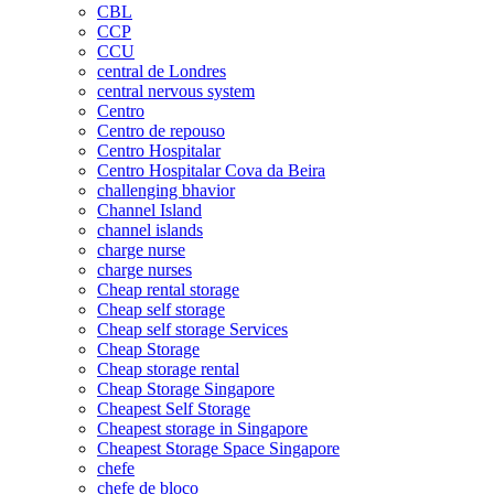
CBL
CCP
CCU
central de Londres
central nervous system
Centro
Centro de repouso
Centro Hospitalar
Centro Hospitalar Cova da Beira
challenging bhavior
Channel Island
channel islands
charge nurse
charge nurses
Cheap rental storage
Cheap self storage
Cheap self storage Services
Cheap Storage
Cheap storage rental
Cheap Storage Singapore
Cheapest Self Storage
Cheapest storage in Singapore
Cheapest Storage Space Singapore
chefe
chefe de bloco