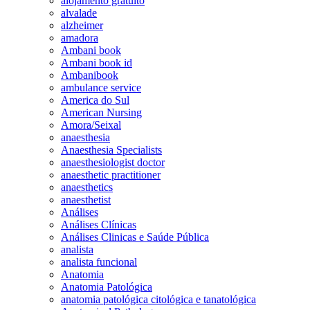
alojamento gratuito
alvalade
alzheimer
amadora
Ambani book
Ambani book id
Ambanibook
ambulance service
America do Sul
American Nursing
Amora/Seixal
anaesthesia
Anaesthesia Specialists
anaesthesiologist doctor
anaesthetic practitioner
anaesthetics
anaesthetist
Análises
Análises Clínicas
Análises Clinicas e Saúde Pública
analista
analista funcional
Anatomia
Anatomia Patológica
anatomia patológica citológica e tanatológica