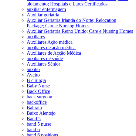
alojamento; Hospitais e Lares Certificados
auxiliar enfermagem
Auxiliar geriatria
Auxiliar Geriatria Irlanda do Norte; Relocation
Package; Care e Nursing Homes
Auxiliar Geriatria Reino Unido; Care e Nursing Homes
auxiliares
Auxiliares Ação médica
auxiliares de ação médica
Auxiliares de Acção Médica
auxiliares de saúde
Auxiliares Sénior
auxilio
Aveiro
B cirurgia
Baby Nurse
Back Office
back surgeon
backoffice
Bahrain
Baixo Alentejo
Band 5
band 5 nurse
band 6
band 6 positions