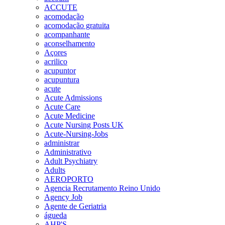
ACCUTE
acomodação
acomodação gratuita
acompanhante
aconselhamento
Açores
acrilico
acupuntor
acupuntura
acute
Acute Admissions
Acute Care
Acute Medicine
Acute Nursing Posts UK
Acute-Nursing-Jobs
administrar
Administrativo
Adult Psychiatry
Adults
AEROPORTO
Agencia Recrutamento Reino Unido
Agency Job
Agente de Geriatria
águeda
AHP'S