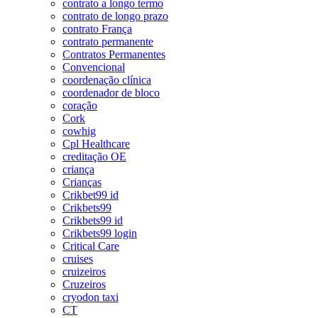
contrato a longo termo
contrato de longo prazo
contrato França
contrato permanente
Contratos Permanentes
Convencional
coordenação clínica
coordenador de bloco
coração
Cork
cowhig
Cpl Healthcare
creditação OE
criança
Crianças
Crikbet99 id
Crikbets99
Crikbets99 id
Crikbets99 login
Critical Care
cruises
cruizeiros
Cruzeiros
cryodon taxi
CT