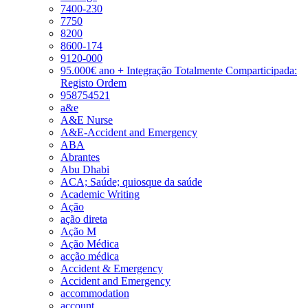
7400-230
7750
8200
8600-174
9120-000
95.000€ ano + Integração Totalmente Comparticipada:
Registo Ordem
958754521
a&e
A&E Nurse
A&E-Accident and Emergency
ABA
Abrantes
Abu Dhabi
ACA; Saúde; quiosque da saúde
Academic Writing
Ação
ação direta
Ação M
Ação Médica
acção médica
Accident & Emergency
Accident and Emergency
accommodation
account