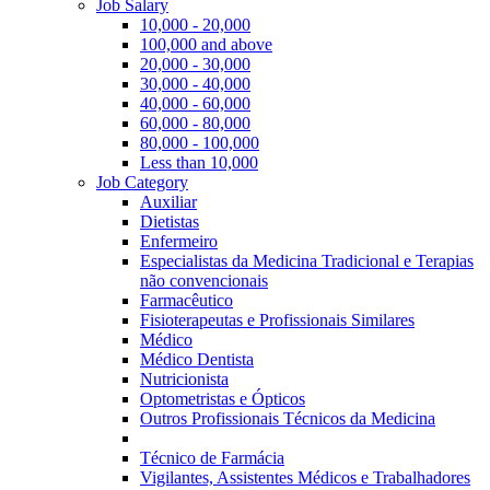
Job Salary
10,000 - 20,000
100,000 and above
20,000 - 30,000
30,000 - 40,000
40,000 - 60,000
60,000 - 80,000
80,000 - 100,000
Less than 10,000
Job Category
Auxiliar
Dietistas
Enfermeiro
Especialistas da Medicina Tradicional e Terapias
não convencionais
Farmacêutico
Fisioterapeutas e Profissionais Similares
Médico
Médico Dentista
Nutricionista
Optometristas e Ópticos
Outros Profissionais Técnicos da Medicina
Técnico de Farmácia
Vigilantes, Assistentes Médicos e Trabalhadores