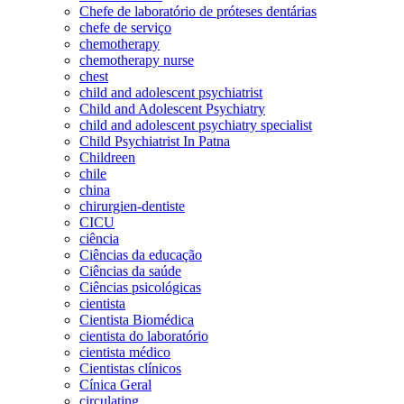
Chefe de laboratório de próteses dentárias
chefe de serviço
chemotherapy
chemotherapy nurse
chest
child and adolescent psychiatrist
Child and Adolescent Psychiatry
child and adolescent psychiatry specialist
Child Psychiatrist In Patna
Childreen
chile
china
chirurgien-dentiste
CICU
ciência
Ciências da educação
Ciências da saúde
Ciências psicológicas
cientista
Cientista Biomédica
cientista do laboratório
cientista médico
Cientistas clínicos
Cínica Geral
circulating