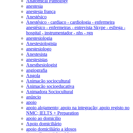
Anatomical Pathology
anestesia
anestesia frança
Anestésico
Anestésico - cardiaco - cardiologia - enfermeira
anestésico - enfermeiras - entrevista Skype - esfrega -
hospital - instrumentador - nhs - rgn
anestesiologia
Anestesiologista
anestesiologo
Anestesista
anestesistas
Anesthesiologist
angiografia
Angola
Animação sociocultural
Animação socioeducativa
Animadora Sociocultural
anúncio
apoio
apoio alojamento; apoio na integração; apoio registo no
NMC; IELTS + Preparation
apoio ao domicilio
Apoio domiciliário
apoio domiciliário a idosos