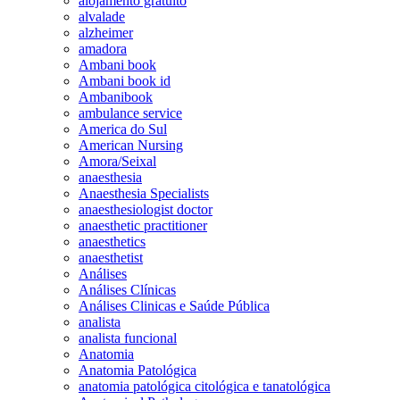
alojamento gratuito
alvalade
alzheimer
amadora
Ambani book
Ambani book id
Ambanibook
ambulance service
America do Sul
American Nursing
Amora/Seixal
anaesthesia
Anaesthesia Specialists
anaesthesiologist doctor
anaesthetic practitioner
anaesthetics
anaesthetist
Análises
Análises Clínicas
Análises Clinicas e Saúde Pública
analista
analista funcional
Anatomia
Anatomia Patológica
anatomia patológica citológica e tanatológica