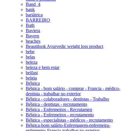
Band_4
bank
bariátrica
BARREIRO
Bath
Baviera
Bayern
beaches
Beautilook Ayurvedic weight loss product
bebe
belas
beleza
beleza e bem estar
belfast
belgia
Bélgica
Bélgica - bom salário - comprar - Francia - médico-
dentista - trabalhar no exterior
Bélgica - colaboradores - dentistas - Trabalho
Bélgica - dentistas - recrutamento
Bélgica - Enfermeiros - Recrutamen
Bélgica - Enfermeiros - recrutamento
Bélgica - especialistas - médicos - recrutamento
Bélgica-bom salário-Enfermagem-enfermeira-
enfermeiro-Francia-trabalhar no exterior