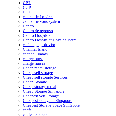
CBL
CCP
CCU
central de Londres
central nervous system
Centro
Centro de repouso
Centro Hospitalar
Centro Hospitalar Cova da Beira
challenging bhavior
Channel Island
channel islands
charge nurse
charge nurses
Cheap rental storage
Cheap self storage
Cheap self storage Services
Cheap Storage
Cheap storage rental
Cheap Storage Singapore
Cheapest Self Storage
Cheapest storage in Singapore
Cheapest Storage Space Singapore
chefe
chefe de bloco