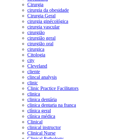
Cirurgia
cirurgia da obesidade
Cirurgia Geral
cirurgia ginécológica
cirurgia vascular
cirurgião
cirurgião geral
cirurgião oral
cirurgica
Citologia
city
Cleveland
cliente
clincal analysis
clinic
Clinic Practice Facilitators
clinica
clinica dentária
clinica dentaria na frança
clínica geral
clínica médica
Clinical
clinical instructor
Clinical Nurse
Clinical Pathology