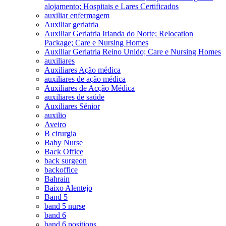
alojamento; Hospitais e Lares Certificados
auxiliar enfermagem
Auxiliar geriatria
Auxiliar Geriatria Irlanda do Norte; Relocation
Package; Care e Nursing Homes
Auxiliar Geriatria Reino Unido; Care e Nursing Homes
auxiliares
Auxiliares Ação médica
auxiliares de ação médica
Auxiliares de Acção Médica
auxiliares de saúde
Auxiliares Sénior
auxilio
Aveiro
B cirurgia
Baby Nurse
Back Office
back surgeon
backoffice
Bahrain
Baixo Alentejo
Band 5
band 5 nurse
band 6
band 6 positions