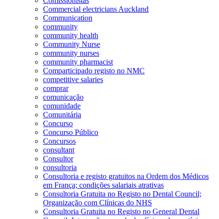
Comissionistas
Commercial electricians Auckland
Communication
community
community health
Community Nurse
community nurses
community pharmacist
Comparticipado registo no NMC
competitive salaries
comprar
comunicação
comunidade
Comunitária
Concurso
Concurso Público
Concursos
consultant
Consultor
consultoria
Consultoria e registo gratuitos na Ordem dos Médicos
em França; condições salariais atrativas
Consultoria Gratuita no Registo no Dental Council;
Organização com Clínicas do NHS
Consultoria Gratuita no Registo no General Dental