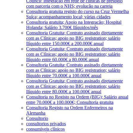
Council; Integração em rede de clínicas de prestígio
com parceria com o NHS; evolução na carreia
Consultoria gratuita registo do curso na Cruz Vermelha
Suíça; acompanhamento local; várias cidades
Consultoria gratuita; Apoio na Integração; Hospital
Holanda; Salário 3.700€ Ilíquidos/mês
Consultoria Gratuita; Contrato assinado diretamente
com as Clínicas; apoio no BIG registration; salário
Ilíquido entre 150.000€ a 200.000€ anual
Consultoria Gratuita; Contrato assinado diretamente
com as Clínicas; apoio no BIG registration; salário
Ilíquido entre 60.000€ a 80.000€ anual
Consultoria Gratuita; Contrato assinado diretamente
com as Clínicas; apoio no BIG registration; salário
Ilíquido entre 70.000€ a 100.000€ anual
Consultoria Gratuita; Contrato assinado diretamente
com as Clínicas; apoio no BIG registration; salário
Ilíquido entre 80.000€ a 100.000€ anual
Consultoria no Registo na Ordem (BIG); Salário anual
entre 70.000€ a 100.000€; Consultoria gratuita
Consultoria Registo na Ordem Enfermeiros na
Alemanha
Consultorio
consultorios privados
consumiveis clínicos