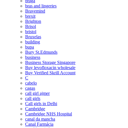
braga
bras and lingeries
Bravemind
brexit
Brighton
Brisol
bristol
Bruxelas
building
bupa
Bury St.Edmunds
business
Business Storage Singapore
Buy levofloxacin wholesale
Buy Verified Skrill Account
C
cabelo
cagas
call girl ajmer
call girls
Call girls in Delhi
Cambridge
Cambridge NHS Hospital
canal da mancha
Canal Farmácia