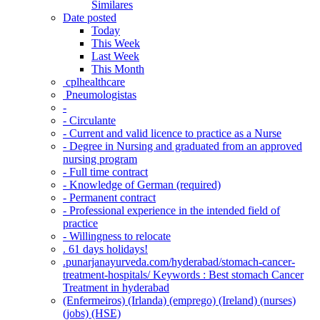
Similares
Date posted
Today
This Week
Last Week
This Month
‎ cplhealthcare‬
Pneumologistas
-
- Circulante
- Current and valid licence to practice as a Nurse
- Degree in Nursing and graduated from an approved
nursing program
- Full time contract
- Knowledge of German (required)
- Permanent contract
- Professional experience in the intended field of
practice
- Willingness to relocate
. 61 days holidays!
.punarjanayurveda.com/hyderabad/stomach-cancer-
treatment-hospitals/ Keywords : Best stomach Cancer
Treatment in hyderabad
(Enfermeiros) (Irlanda) (emprego) (Ireland) (nurses)
(jobs) (HSE)