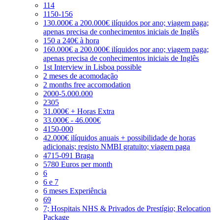
114
1150-156
130.000€ a 200.000€ ilíquidos por ano; viagem paga;
apenas precisa de conhecimentos iniciais de Inglês
150 a 240€ à hora
160.000€ a 200.000€ ilíquidos por ano; viagem paga;
apenas precisa de conhecimentos iniciais de Inglês
1st Interview in Lisboa possible
2 meses de acomodação
2 months free accomodation
2000-5.000.000
2305
31.000€ + Horas Extra
33.000€ - 46.000€
4150-000
42.000€ ilíquidos anuais + possibilidade de horas
adicionais; registo NMBI gratuito; viagem paga
4715-091 Braga
5780 Euros per month
6
6 e 7
6 meses Experiência
69
7; Hospitais NHS & Privados de Prestígio; Relocation
Package