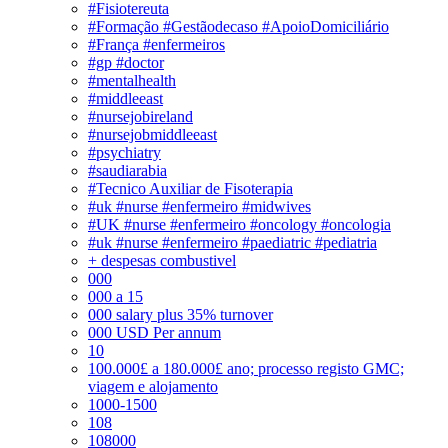
#Fisiotereuta
#Formação #Gestãodecaso #ApoioDomiciliário
#França #enfermeiros
#gp #doctor
#mentalhealth
#middleeast
#nursejobireland
#nursejobmiddleeast
#psychiatry
#saudiarabia
#Tecnico Auxiliar de Fisoterapia
#uk #nurse #enfermeiro #midwives
#UK #nurse #enfermeiro #oncology #oncologia
#uk #nurse #enfermeiro #paediatric #pediatria
+ despesas combustivel
000
000 a 15
000 salary plus 35% turnover
000 USD Per annum
10
100.000£ a 180.000£ ano; processo registo GMC;
viagem e alojamento
1000-1500
108
108000