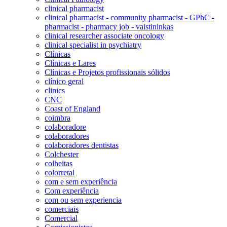
clinical pharmacist
clinical pharmacist - community pharmacist - GPhC -
pharmacist - pharmacy job - vaistininkas
clinical researcher associate oncology
clinical specialist in psychiatry
Clínicas
Clínicas e Lares
Clínicas e Projetos profissionais sólidos
clínico geral
clinics
CNC
Coast of England
coimbra
colaboradore
colaboradores
colaboradores dentistas
Colchester
colheitas
colorretal
com e sem experiência
Com experiência
com ou sem experiencia
comerciais
Comercial