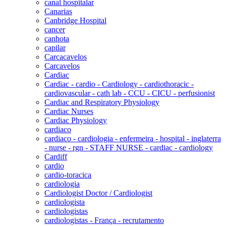
canal hospitalar
Canarias
Canbridge Hospital
cancer
canhota
capilar
Carcacavelos
Carcavelos
Cardiac
Cardiac - cardio - Cardiology - cardiothoracic -
cardiovascular - cath lab - CCU - CICU - perfusionist
Cardiac and Respiratory Physiology
Cardiac Nurses
Cardiac Physiology
cardiaco
cardiaco - cardiologia - enfermeira - hospital - inglaterra
- nurse - rgn - STAFF NURSE - cardiac - cardiology
Cardiff
cardio
cardio-toracica
cardiologia
Cardiologist Doctor / Cardiologist
cardiologista
cardiologistas
cardiologistas - França - recrutamento