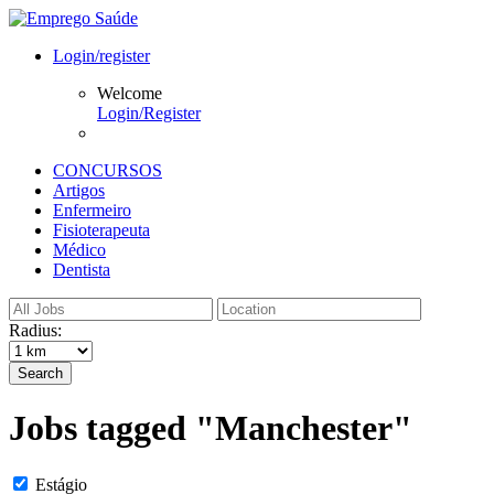
Login/register
Welcome
Login/Register
CONCURSOS
Artigos
Enfermeiro
Fisioterapeuta
Médico
Dentista
Radius:
Search
Jobs tagged "Manchester"
Estágio