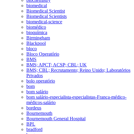
biochemistry
biomedical
Biomedical Scientist
Biomedical Scientists
biomedical-science
biomédico
bioquímica
Birmingham
Blackpool
bloco
Bloco Operatório
BMS
BMS; APCT; ACSP; CBL; UK
BMS; CBL; Recrutamento; Reino Unido; Laboratórios
Privados
bolo operatório
bom
bom salário
bom salário-especialista-especialistas-França-médico-
médicos-salário
bordeus
Bournemouth
Bournemouth General Hospital
BPL
bradford