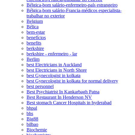
Bélgica-bom salário-enfermeiro-país estrangeiro
Bélgica-bom salário-Francia-médicos especialista-
trabalhar no exterior
Belgium
Bélica
bem-estar
benefícios
benefits
berkshire
berkshire - enfermeiro - lar
Berlim
best Electricians in Auckland
best Electricians in North Shore
best Gynecologist in kolkata
best Gynecologist in kolkata for normal delivery
best personnel
Best Psychiatrist In Kankarbagh Patna
Best Restaurant In Henderson NV
Best stomach Cancer Hospitals in hyderabad
bhpal
bhs
Big88
bilbao
Biochemie