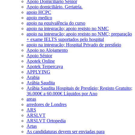
Apoio Domiciliário Sénior
Apoio domiciliário. Geriatría.
apoio HCPC
apoio medico
apoio na equivalência do curso
apoio na integração; apoio registo no NMC
apoio na integração; apoio registo no NMC; preparação
+ exame IELTS suportados pelo hospital
apoio na integração; Hospital Privado de prestígio
Apoio no Alojamento
Apoio Sénior
Apotek Online
Apotek Terpercaya
APPLYING
Arabia
Arábia Saudita
Arábia Saudita Hospitais de Prestígio; Registo Gratuito;
36.000€ a 60.000€ Líquidos por Ano
areas
arredores de Londres
ARS
ARSLVT
ARSLVT Ortopedia
Artas
As candidaturas devem ser enviadas para