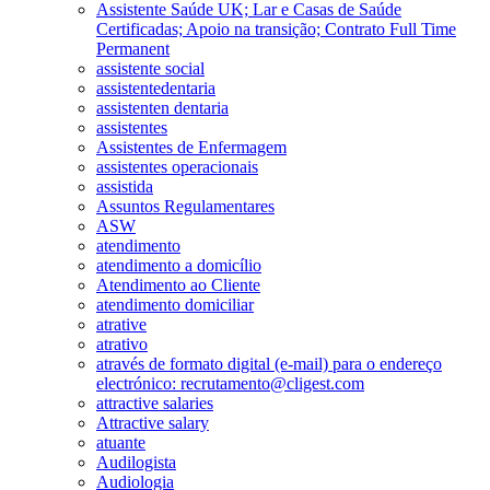
Assistente Saúde UK; Lar e Casas de Saúde
Certificadas; Apoio na transição; Contrato Full Time
Permanent
assistente social
assistentedentaria
assistenten dentaria
assistentes
Assistentes de Enfermagem
assistentes operacionais
assistida
Assuntos Regulamentares
ASW
atendimento
atendimento a domicílio
Atendimento ao Cliente
atendimento domiciliar
atrative
atrativo
através de formato digital (e-mail) para o endereço
electrónico: recrutamento@cligest.com
attractive salaries
Attractive salary
atuante
Audilogista
Audiologia