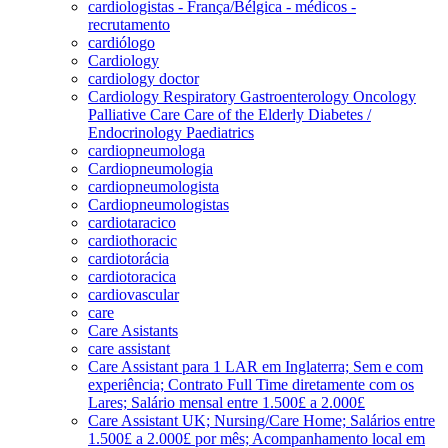
cardiologistas - França/Bélgica - médicos -
recrutamento
cardiólogo
Cardiology
cardiology doctor
Cardiology Respiratory Gastroenterology Oncology
Palliative Care Care of the Elderly Diabetes /
Endocrinology Paediatrics
cardiopneumologa
Cardiopneumologia
cardiopneumologista
Cardiopneumologistas
cardiotaracico
cardiothoracic
cardiotorácia
cardiotoracica
cardiovascular
care
Care Asistants
care assistant
Care Assistant para 1 LAR em Inglaterra; Sem e com
experiência; Contrato Full Time diretamente com os
Lares; Salário mensal entre 1.500£ a 2.000£
Care Assistant UK; Nursing/Care Home; Salários entre
1.500£ a 2.000£ por mês; Acompanhamento local em