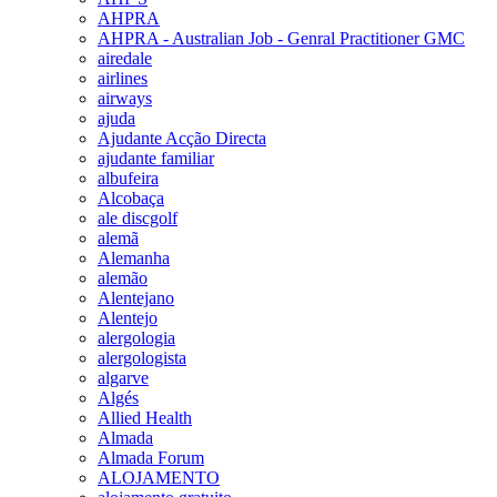
AHPRA
AHPRA - Australian Job - Genral Practitioner GMC
airedale
airlines
airways
ajuda
Ajudante Acção Directa
ajudante familiar
albufeira
Alcobaça
ale discgolf
alemã
Alemanha
alemão
Alentejano
Alentejo
alergologia
alergologista
algarve
Algés
Allied Health
Almada
Almada Forum
ALOJAMENTO