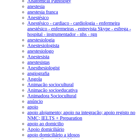
Anatomical Pathology
anestesia
anestesia frança
Anestésico
Anestésico - cardiaco - cardiologia - enfermeira
anestésico - enfermeiras - entrevista Skype - esfrega -
hospital - instrumentador - nhs - rgn
anestesiologia
Anestesiologista
anestesiologo
Anestesista
anestesistas
Anesthesiologist
angiografia
Angola
Animação sociocultural
Animação socioeducativa
Animadora Sociocultural
anúncio
apoio
apoio alojamento; apoio na integração; apoio registo no
NMC; IELTS + Preparation
apoio ao domicilio
Apoio domiciliário
apoio domiciliário a idosos