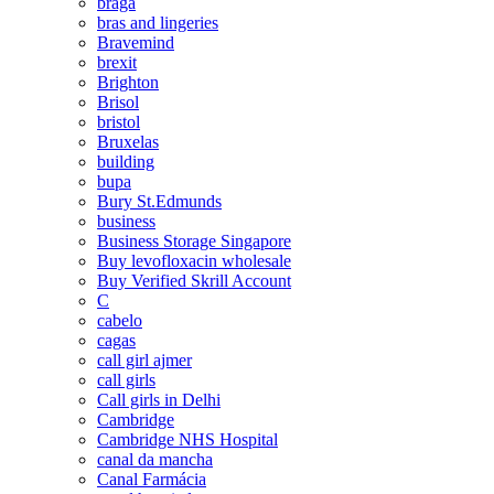
braga
bras and lingeries
Bravemind
brexit
Brighton
Brisol
bristol
Bruxelas
building
bupa
Bury St.Edmunds
business
Business Storage Singapore
Buy levofloxacin wholesale
Buy Verified Skrill Account
C
cabelo
cagas
call girl ajmer
call girls
Call girls in Delhi
Cambridge
Cambridge NHS Hospital
canal da mancha
Canal Farmácia