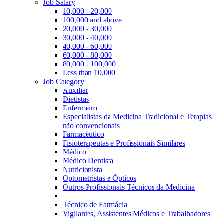
Job Salary
10,000 - 20,000
100,000 and above
20,000 - 30,000
30,000 - 40,000
40,000 - 60,000
60,000 - 80,000
80,000 - 100,000
Less than 10,000
Job Category
Auxiliar
Dietistas
Enfermeiro
Especialistas da Medicina Tradicional e Terapias
não convencionais
Farmacêutico
Fisioterapeutas e Profissionais Similares
Médico
Médico Dentista
Nutricionista
Optometristas e Ópticos
Outros Profissionais Técnicos da Medicina
Técnico de Farmácia
Vigilantes, Assistentes Médicos e Trabalhadores