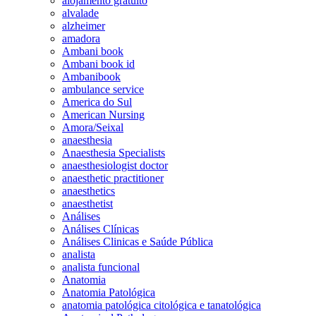
alojamento gratuito
alvalade
alzheimer
amadora
Ambani book
Ambani book id
Ambanibook
ambulance service
America do Sul
American Nursing
Amora/Seixal
anaesthesia
Anaesthesia Specialists
anaesthesiologist doctor
anaesthetic practitioner
anaesthetics
anaesthetist
Análises
Análises Clínicas
Análises Clinicas e Saúde Pública
analista
analista funcional
Anatomia
Anatomia Patológica
anatomia patológica citológica e tanatológica