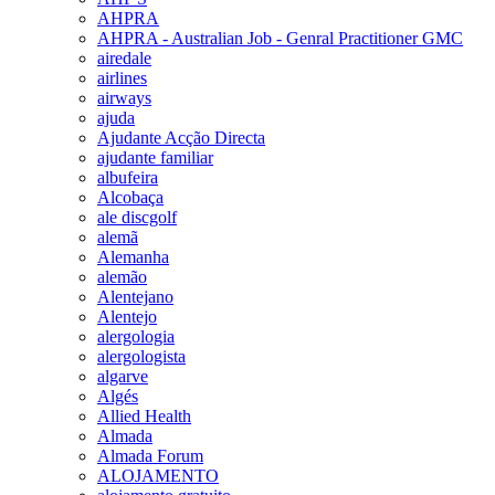
AHPRA
AHPRA - Australian Job - Genral Practitioner GMC
airedale
airlines
airways
ajuda
Ajudante Acção Directa
ajudante familiar
albufeira
Alcobaça
ale discgolf
alemã
Alemanha
alemão
Alentejano
Alentejo
alergologia
alergologista
algarve
Algés
Allied Health
Almada
Almada Forum
ALOJAMENTO