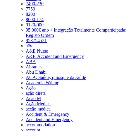
7400-230
7750
8200
8600-174
9120-000
95.000€ ano + Integração Totalmente Comparticipada:
Registo Ordem
958754521
a&e
A&E Nurse
A&E-Accident and Emergency
ABA
Abrantes
Abu Dhabi
ACA; Saúde; quiosque da saúde
Academic Writing
Ação
ação direta
Ação M
Ação Médica
acção médica
Accident & Emergency
Accident and Emergency
accommodation
account