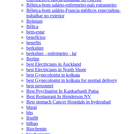
Bélgica-bom salário-enfermeiro-país estrangeiro
Bélgica-bom salário-Francia-médicos especialista-
trabalhar no exterior
Belgium
Bélica
bem-estar
benefícios
benefits
berkshire
berkshire - enfermeiro - lar
Berlim
best Electricians in Auckland
best Electricians in North Shore
best Gynecologist in kolkata
best Gynecologist in kolkata for normal delivery
best personnel
Best Psychiatrist In Kankarbagh Patna
Best Restaurant In Henderson NV
Best stomach Cancer Hospitals in hyderabad
bhpal
bhs
Big88
bilbao
Biochemie