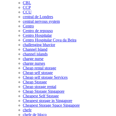
CBL
CCP
CCU
central de Londres
central nervous system
Centro
Centro de repouso
Centro Hospitalar
Centro Hospitalar Cova da Beira
challenging bhavior
Channel Island
channel islands
charge nurse
charge nurses
Cheap rental storage
Cheap self storage
Cheap self storage Services
Cheap Storage
Cheap storage rental
Cheap Storage Singapore
Cheapest Self Storage
Cheapest storage in Singapore
Cheapest Storage Space Singapore
chefe
chefe de bloco