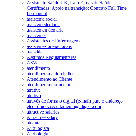
Assistente Saúde UK; Lar e Casas de Saúde
Certificadas; Apoio na transição; Contrato Full Time
Permanent
assistente social
assistentedentaria
assistenten dentaria
assistentes
Assistentes de Enfermagem
assistentes operacionais
assistida
Assuntos Regulamentares
ASW
atendimento
atendimento a domicílio
Atendimento ao Cliente
atendimento domiciliar
atrative
atrativo
através de formato digital (e-mail) para o endereço
electrónico: recrutamento@cligest.com
attractive salaries
Attractive salary
atuante
Audilogista
Audiologia