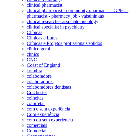
clinical pharmacist
clinical pharmacist - community pharmacist - GPhC -
pharmacist - pharmacy job - vaistininkas
clinical researcher associate oncology
clinical specialist in psychiatry
Clínicas
Clínicas e Lares
Clínicas e Projetos profissionais sólidos
clínico geral
clinics
CNC
Coast of England
coimbra
colaboradore
colaboradores
colaboradores dentistas
Colchester
colheitas
colorretal
com e sem experiência
Com experiência
com ou sem experiencia
comerciais
Comercial