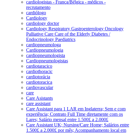
cardiologistas - França/Bélgica - médicos -
recrutamento
cardiólogo
Cardiology
cardiology doctor
Cardiology Respiratory Gastroenterology Oncology
Palliative Care Care of the Elderly Diabetes /
Endocrinology Paediatrics
cardiopneumologa
Cardiopneumologia
cardiopneumologista
Cardiopneumologistas
cardiotaracico
cardiothoracic
cardiotorácia
cardiotoracica
cardiovascular
care
Care Asistants
care assistant
Care Assistant para 1 LAR em Inglaterra; Sem e com
experiência; Contrato Full Time diretamente com os
Lares; Salário mensal entre 1.500£ a 2.000£
Care Assistant UK; Nursing/Care Home; Salários entre
1.500£ a 2.000£ por mês; Acompanhamento local em