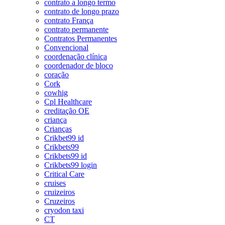
contrato a longo termo
contrato de longo prazo
contrato França
contrato permanente
Contratos Permanentes
Convencional
coordenação clínica
coordenador de bloco
coração
Cork
cowhig
Cpl Healthcare
creditação OE
criança
Crianças
Crikbet99 id
Crikbets99
Crikbets99 id
Crikbets99 login
Critical Care
cruises
cruizeiros
Cruzeiros
cryodon taxi
CT