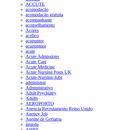
ACCUTE
acomodação
acomodação gratuita
acompanhante
aconselhamento
Açores
acrilico
acupuntor
acupuntura
acute
Acute Admissions
Acute Care
Acute Medicine
Acute Nursing Posts UK
Acute-Nursing-Jobs
administrar
Administrativo
Adult Psychiatry
Adults
AEROPORTO
Agencia Recrutamento Reino Unido
Agency Job
Agente de Geriatria
águeda
AHP'S