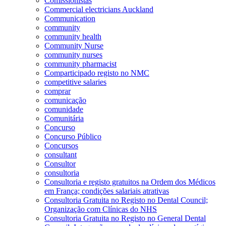
Comissionistas
Commercial electricians Auckland
Communication
community
community health
Community Nurse
community nurses
community pharmacist
Comparticipado registo no NMC
competitive salaries
comprar
comunicação
comunidade
Comunitária
Concurso
Concurso Público
Concursos
consultant
Consultor
consultoria
Consultoria e registo gratuitos na Ordem dos Médicos
em França; condições salariais atrativas
Consultoria Gratuita no Registo no Dental Council;
Organização com Clínicas do NHS
Consultoria Gratuita no Registo no General Dental