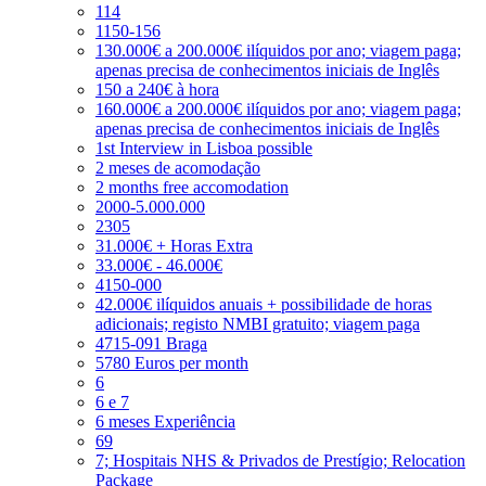
114
1150-156
130.000€ a 200.000€ ilíquidos por ano; viagem paga;
apenas precisa de conhecimentos iniciais de Inglês
150 a 240€ à hora
160.000€ a 200.000€ ilíquidos por ano; viagem paga;
apenas precisa de conhecimentos iniciais de Inglês
1st Interview in Lisboa possible
2 meses de acomodação
2 months free accomodation
2000-5.000.000
2305
31.000€ + Horas Extra
33.000€ - 46.000€
4150-000
42.000€ ilíquidos anuais + possibilidade de horas
adicionais; registo NMBI gratuito; viagem paga
4715-091 Braga
5780 Euros per month
6
6 e 7
6 meses Experiência
69
7; Hospitais NHS & Privados de Prestígio; Relocation
Package