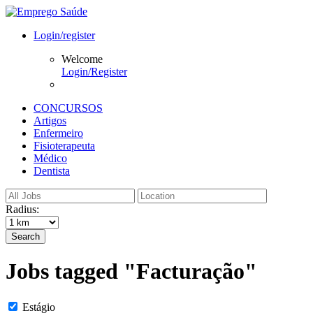
Login/register
Welcome
Login/Register
CONCURSOS
Artigos
Enfermeiro
Fisioterapeuta
Médico
Dentista
Radius:
Search
Jobs tagged "Facturação"
Estágio