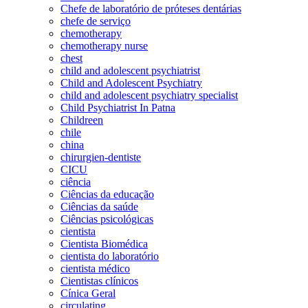
Chefe de laboratório de próteses dentárias
chefe de serviço
chemotherapy
chemotherapy nurse
chest
child and adolescent psychiatrist
Child and Adolescent Psychiatry
child and adolescent psychiatry specialist
Child Psychiatrist In Patna
Childreen
chile
china
chirurgien-dentiste
CICU
ciência
Ciências da educação
Ciências da saúde
Ciências psicológicas
cientista
Cientista Biomédica
cientista do laboratório
cientista médico
Cientistas clínicos
Cínica Geral
circulating