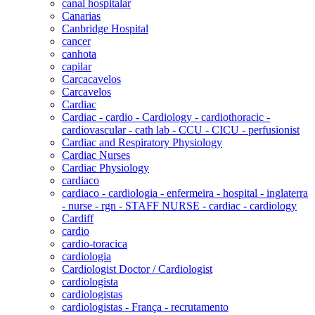
canal hospitalar
Canarias
Canbridge Hospital
cancer
canhota
capilar
Carcacavelos
Carcavelos
Cardiac
Cardiac - cardio - Cardiology - cardiothoracic -
cardiovascular - cath lab - CCU - CICU - perfusionist
Cardiac and Respiratory Physiology
Cardiac Nurses
Cardiac Physiology
cardiaco
cardiaco - cardiologia - enfermeira - hospital - inglaterra
- nurse - rgn - STAFF NURSE - cardiac - cardiology
Cardiff
cardio
cardio-toracica
cardiologia
Cardiologist Doctor / Cardiologist
cardiologista
cardiologistas
cardiologistas - França - recrutamento