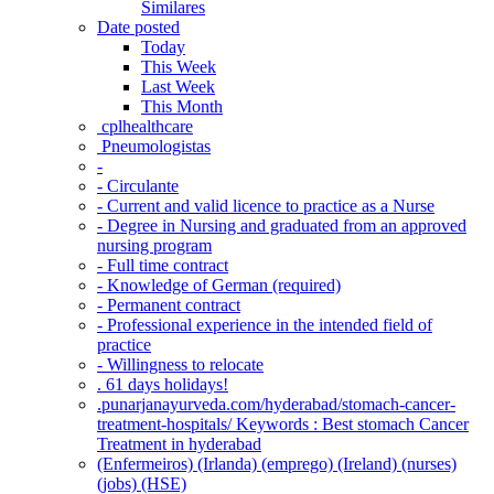
Similares
Date posted
Today
This Week
Last Week
This Month
‎ cplhealthcare‬
Pneumologistas
-
- Circulante
- Current and valid licence to practice as a Nurse
- Degree in Nursing and graduated from an approved
nursing program
- Full time contract
- Knowledge of German (required)
- Permanent contract
- Professional experience in the intended field of
practice
- Willingness to relocate
. 61 days holidays!
.punarjanayurveda.com/hyderabad/stomach-cancer-
treatment-hospitals/ Keywords : Best stomach Cancer
Treatment in hyderabad
(Enfermeiros) (Irlanda) (emprego) (Ireland) (nurses)
(jobs) (HSE)