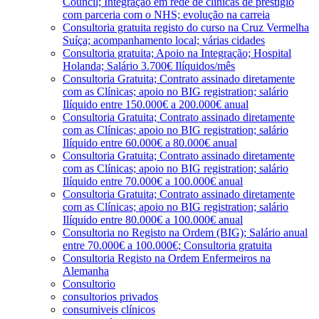
Council; Integração em rede de clínicas de prestígio
com parceria com o NHS; evolução na carreia
Consultoria gratuita registo do curso na Cruz Vermelha
Suíça; acompanhamento local; várias cidades
Consultoria gratuita; Apoio na Integração; Hospital
Holanda; Salário 3.700€ Ilíquidos/mês
Consultoria Gratuita; Contrato assinado diretamente
com as Clínicas; apoio no BIG registration; salário
Ilíquido entre 150.000€ a 200.000€ anual
Consultoria Gratuita; Contrato assinado diretamente
com as Clínicas; apoio no BIG registration; salário
Ilíquido entre 60.000€ a 80.000€ anual
Consultoria Gratuita; Contrato assinado diretamente
com as Clínicas; apoio no BIG registration; salário
Ilíquido entre 70.000€ a 100.000€ anual
Consultoria Gratuita; Contrato assinado diretamente
com as Clínicas; apoio no BIG registration; salário
Ilíquido entre 80.000€ a 100.000€ anual
Consultoria no Registo na Ordem (BIG); Salário anual
entre 70.000€ a 100.000€; Consultoria gratuita
Consultoria Registo na Ordem Enfermeiros na
Alemanha
Consultorio
consultorios privados
consumiveis clínicos