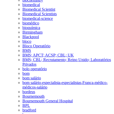
biochemistry
biomedical
Biomedical Scientist
Biomedical Scientists
biomedical-science
biomédico
bioquímica
Birmingham
Blackpool
bloco
Bloco Operatório
BMS
BMS; APCT; ACSP; CBL; UK
BMS; CBL; Recrutamento; Reino Unido; Laboratórios
Privados
bolo operatório
bom
bom salário
bom salário-especialista-especialistas-França-médico-
médicos-salário
bordeus
Bournemouth
Bournemouth General Hospital
BPL
bradford