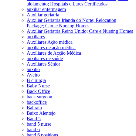
alojamento; Hospitais e Lares Certificados
auxiliar enfermagem
Auxiliar geriatria
Auxiliar Geriatria Irlanda do Norte; Relocation
Package; Care e Nursing Homes
Auxiliar Geriatria Reino Unido; Care e Nursing Homes
auxiliares
Auxiliares Ação médica
auxiliares de ação médica
Auxiliares de Acção Médica
auxiliares de saúde
Auxiliares Sénior
auxilio
Aveiro
B cirurgia
Baby Nurse
Back Office
back surgeon
backoffice
Bahrain
Baixo Alentejo
Band 5
band 5 nurse
band 6
band 6 positions