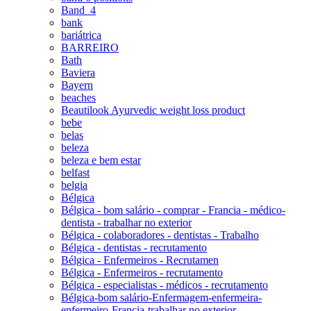
Band_4
bank
bariátrica
BARREIRO
Bath
Baviera
Bayern
beaches
Beautilook Ayurvedic weight loss product
bebe
belas
beleza
beleza e bem estar
belfast
belgia
Bélgica
Bélgica - bom salário - comprar - Francia - médico-
dentista - trabalhar no exterior
Bélgica - colaboradores - dentistas - Trabalho
Bélgica - dentistas - recrutamento
Bélgica - Enfermeiros - Recrutamen
Bélgica - Enfermeiros - recrutamento
Bélgica - especialistas - médicos - recrutamento
Bélgica-bom salário-Enfermagem-enfermeira-
enfermeiro-Francia-trabalhar no exterior