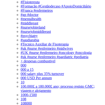
#Fisiotereuta
#Formação #Gestãodecaso #ApoioDomiciliário
#França #enfermeiros
#gp #doctor
#mentalhealth
#middleeast
#nursejobireland
#nursejobmiddleeast
#psychiatry
#saudiarabia
#Tecnico Auxiliar de Fisoterapia
#uk #nurse #enfermeiro #midwives
#UK #nurse #enfermeiro #oncology #oncologia
#uk #nurse #enfermeiro #paediatric #pediatria
+ despesas combustivel
000
000 a 15
000 salary plus 35% turnover
000 USD Per annum
10
100.000£ a 180.000£ ano; processo registo GMC;
viagem e alojamento
1000-1500
108
108000