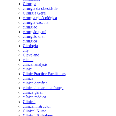
Cirurgia
cirurgia da obesidade
Cirurgia Geral
cirurgia ginécológica
cirurgia vascular
cirurgião
cirurgião geral
cirurgião oral
cirurgica
Citologia
city
Cleveland
cliente
clincal analysis
clinic
Clinic Practice Facilitators
clinica
clinica dentária
clinica dentaria na frança
clínica geral
clínica médica
Clinical
clinical instructor
Clinical Nurse
Clinical Pathology