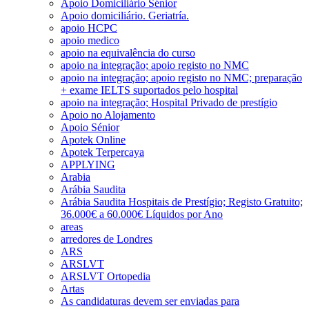
Apoio Domiciliário Sénior
Apoio domiciliário. Geriatría.
apoio HCPC
apoio medico
apoio na equivalência do curso
apoio na integração; apoio registo no NMC
apoio na integração; apoio registo no NMC; preparação
+ exame IELTS suportados pelo hospital
apoio na integração; Hospital Privado de prestígio
Apoio no Alojamento
Apoio Sénior
Apotek Online
Apotek Terpercaya
APPLYING
Arabia
Arábia Saudita
Arábia Saudita Hospitais de Prestígio; Registo Gratuito;
36.000€ a 60.000€ Líquidos por Ano
areas
arredores de Londres
ARS
ARSLVT
ARSLVT Ortopedia
Artas
As candidaturas devem ser enviadas para