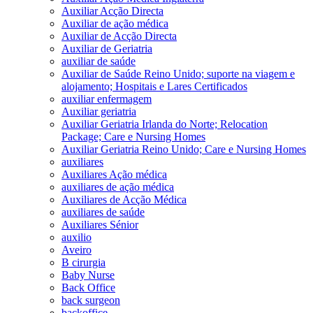
Auxiliar Acção Directa
Auxiliar de ação médica
Auxiliar de Acção Directa
Auxiliar de Geriatria
auxiliar de saúde
Auxiliar de Saúde Reino Unido; suporte na viagem e
alojamento; Hospitais e Lares Certificados
auxiliar enfermagem
Auxiliar geriatria
Auxiliar Geriatria Irlanda do Norte; Relocation
Package; Care e Nursing Homes
Auxiliar Geriatria Reino Unido; Care e Nursing Homes
auxiliares
Auxiliares Ação médica
auxiliares de ação médica
Auxiliares de Acção Médica
auxiliares de saúde
Auxiliares Sénior
auxilio
Aveiro
B cirurgia
Baby Nurse
Back Office
back surgeon
backoffice