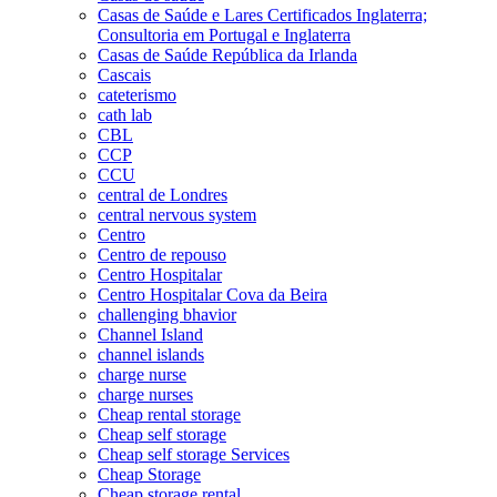
Casas de Saúde e Lares Certificados Inglaterra;
Consultoria em Portugal e Inglaterra
Casas de Saúde República da Irlanda
Cascais
cateterismo
cath lab
CBL
CCP
CCU
central de Londres
central nervous system
Centro
Centro de repouso
Centro Hospitalar
Centro Hospitalar Cova da Beira
challenging bhavior
Channel Island
channel islands
charge nurse
charge nurses
Cheap rental storage
Cheap self storage
Cheap self storage Services
Cheap Storage
Cheap storage rental