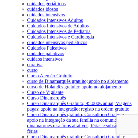
cuidados geriátricos
cuidados idosos
cuidados intensivos
Cuidados Intensivos Adultos
Cuidados Intensivos de Adultos
Cuidados Intensivos de Pediatria
Cuidados Intensivos e Cardiologia
cuidados intensivos pediátricos
Cuidados Paleativos
cuidados paliativos
cuidaos intensivos
curativa
curso
Curso Alemão Gratuito
curso de Dinamarquês gratuito; apoio no alojamento
curso de Holandês gratuito; apoio no alojamento
Curso de Vigilante
Curso Dinamarquês
Curso Dinamarquês Gratuito; 95.000€ anual; Viagens
pagas; apoio na integração; registo na ordem gratuito
Curso Dinamarquês gratuito; Consultoria Gratuita;
apoio na integração da sua família na comunidade
dinamarquesa; salários atrativos; férias e subsído de
férias
Curso Dinamarquês gratuito; Consultoria Gratuita;