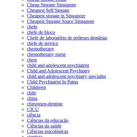
Cheap Storage Singapore
Cheapest Self Storage
Cheapest storage in Singapore
Cheapest Storage Space Singapore
chefe
chefe de bloco
Chefe de laboratório de próteses dentárias
chefe de serviço
chemotherapy
chemotherapy nurse
chest
child and adolescent psychiatrist
Child and Adolescent Psychiatry
child and adolescent psychiatry specialist
Child Psychiatrist In Patna
Childreen
chile
china
chirurgien-dentiste
CICU
ciência
Ciências da educação
Ciências da saúde
Ciências psicológicas
cientista