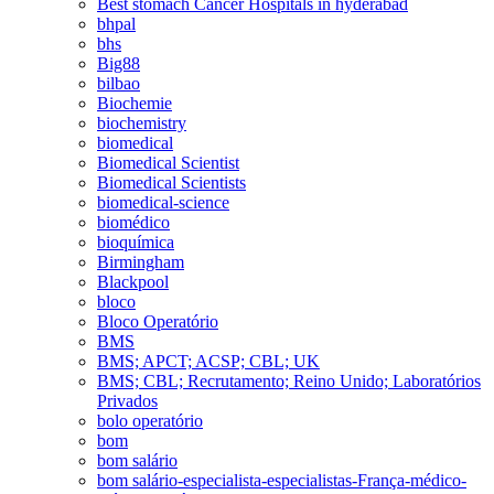
Best stomach Cancer Hospitals in hyderabad
bhpal
bhs
Big88
bilbao
Biochemie
biochemistry
biomedical
Biomedical Scientist
Biomedical Scientists
biomedical-science
biomédico
bioquímica
Birmingham
Blackpool
bloco
Bloco Operatório
BMS
BMS; APCT; ACSP; CBL; UK
BMS; CBL; Recrutamento; Reino Unido; Laboratórios
Privados
bolo operatório
bom
bom salário
bom salário-especialista-especialistas-França-médico-