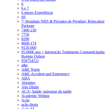
6
6 e 7
6 meses Experiência
69
7; Hospitais NHS & Privados de Prestígio; Relocation
Package
7400-230
7750
8200
8600-174
9120-000
95.000€ ano + Integração Totalmente Comparticipada:
Registo Ordem
958754521
a&e
A&E Nurse
A&E-Accident and Emergency
ABA
Abrantes
Abu Dhabi
ACA; Saúde; quiosque da saúde
Academic Writing
Ação
ação direta
Ação M