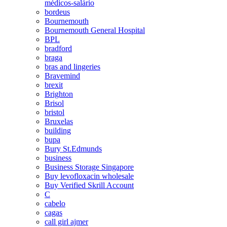
médicos-salário
bordeus
Bournemouth
Bournemouth General Hospital
BPL
bradford
braga
bras and lingeries
Bravemind
brexit
Brighton
Brisol
bristol
Bruxelas
building
bupa
Bury St.Edmunds
business
Business Storage Singapore
Buy levofloxacin wholesale
Buy Verified Skrill Account
C
cabelo
cagas
call girl ajmer