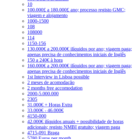
10
100.000£ a 180.000£ ano; processo registo GMC;
viagem e alojamento
1000-1500
108
108000
114
1150-156
130.000€ a 200.000€ ilíquidos por ano; viagem paga;
apenas precisa de conhecimentos iniciais de Inglês
150 a 240€ à hora
160.000€ a 200.000€ ilíquidos por ano; viagem paga;
apenas precisa de conhecimentos iniciais de Inglês
1st Interview in Lisboa possible
2 meses de acomodação
2 months free accomodation
2000-5.000.000
2305
31.000€ + Horas Extra
33.000€ - 46.000€
4150-000
42.000€ ilíquidos anuais + possibilidade de horas
adicionais; registo NMBI gratuito; viagem paga
4715-091 Braga
5780 Euros per month