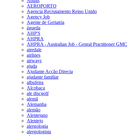
Adults
AEROPORTO
Agencia Recrutamento Reino Unido
Agency Job
Agente de Geriatria
águeda
AHP'S
AHPRA
AHPRA - Australian Job - Genral Practitioner GMC
airedale
airlines
airways
ajuda
Ajudante Acção Directa
ajudante familiar
albufeira
Alcobaça
ale discgolf
alemã
Alemanha
alemão
Alentejano
Alentejo
alergologia
alergologista