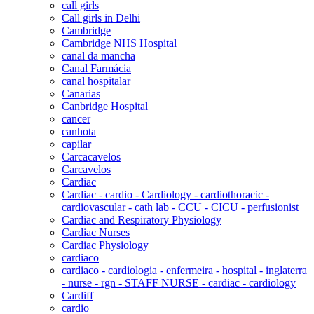
call girls
Call girls in Delhi
Cambridge
Cambridge NHS Hospital
canal da mancha
Canal Farmácia
canal hospitalar
Canarias
Canbridge Hospital
cancer
canhota
capilar
Carcacavelos
Carcavelos
Cardiac
Cardiac - cardio - Cardiology - cardiothoracic -
cardiovascular - cath lab - CCU - CICU - perfusionist
Cardiac and Respiratory Physiology
Cardiac Nurses
Cardiac Physiology
cardiaco
cardiaco - cardiologia - enfermeira - hospital - inglaterra
- nurse - rgn - STAFF NURSE - cardiac - cardiology
Cardiff
cardio