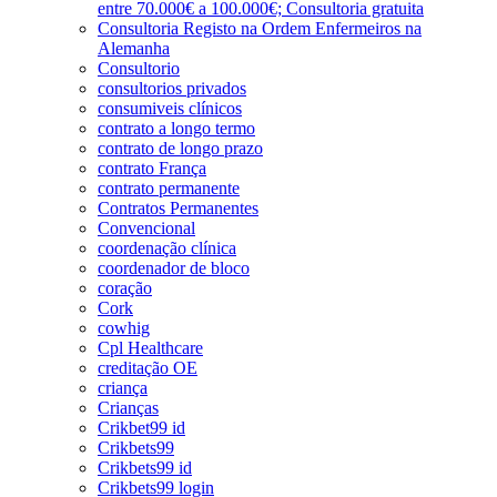
entre 70.000€ a 100.000€; Consultoria gratuita
Consultoria Registo na Ordem Enfermeiros na
Alemanha
Consultorio
consultorios privados
consumiveis clínicos
contrato a longo termo
contrato de longo prazo
contrato França
contrato permanente
Contratos Permanentes
Convencional
coordenação clínica
coordenador de bloco
coração
Cork
cowhig
Cpl Healthcare
creditação OE
criança
Crianças
Crikbet99 id
Crikbets99
Crikbets99 id
Crikbets99 login