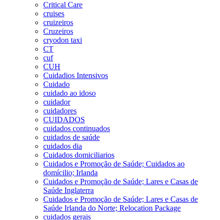
Critical Care
cruises
cruizeiros
Cruzeiros
cryodon taxi
CT
cuf
CUH
Cuidadios Intensivos
Cuidado
cuidado ao idoso
cuidador
cuidadores
CUIDADOS
cuidados continuados
cuidados de saúde
cuidados dia
Cuidados domiciliarios
Cuidados e Promoção de Saúde; Cuidados ao
domícilio; Irlanda
Cuidados e Promoção de Saúde; Lares e Casas de
Saúde Inglaterra
Cuidados e Promoção de Saúde; Lares e Casas de
Saúde Irlanda do Norte; Relocation Package
cuidados gerais