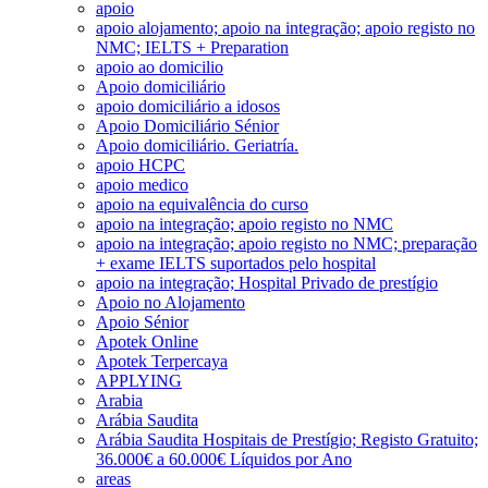
apoio
apoio alojamento; apoio na integração; apoio registo no
NMC; IELTS + Preparation
apoio ao domicilio
Apoio domiciliário
apoio domiciliário a idosos
Apoio Domiciliário Sénior
Apoio domiciliário. Geriatría.
apoio HCPC
apoio medico
apoio na equivalência do curso
apoio na integração; apoio registo no NMC
apoio na integração; apoio registo no NMC; preparação
+ exame IELTS suportados pelo hospital
apoio na integração; Hospital Privado de prestígio
Apoio no Alojamento
Apoio Sénior
Apotek Online
Apotek Terpercaya
APPLYING
Arabia
Arábia Saudita
Arábia Saudita Hospitais de Prestígio; Registo Gratuito;
36.000€ a 60.000€ Líquidos por Ano
areas