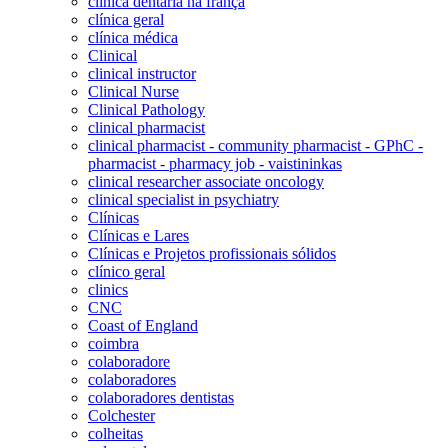
clinica dentaria na frança
clínica geral
clínica médica
Clinical
clinical instructor
Clinical Nurse
Clinical Pathology
clinical pharmacist
clinical pharmacist - community pharmacist - GPhC -
pharmacist - pharmacy job - vaistininkas
clinical researcher associate oncology
clinical specialist in psychiatry
Clínicas
Clínicas e Lares
Clínicas e Projetos profissionais sólidos
clínico geral
clinics
CNC
Coast of England
coimbra
colaboradore
colaboradores
colaboradores dentistas
Colchester
colheitas