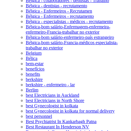
Bélgica - colaboradores - dentistas - Trabalho
Bélgica - dentistas - recrutamento
Bélgica - Enfermeiros - Recrutamen
Bélgica - Enfermeiros - recrutamento
Bélgica - especialistas - médicos - recrutamento
Bélgica-bom salário-Enfermagem-enfermeira-
enfermeiro-Francia-trabalhar no exterior
Bélgica-bom salário-enfermeiro-país estrangeiro
Bélgica-bom salário-Francia-médicos especialista-
trabalhar no exterior
Belgium
Bélica
bem-estar
benefícios
benefits
berkshire
berkshire - enfermeiro - lar
Berlim
best Electricians in Auckland
best Electricians in North Shore
best Gynecologist in kolkata
best Gynecologist in kolkata for normal delivery
best personnel
Best Psychiatrist In Kankarbagh Patna
Best Restaurant In Henderson NV