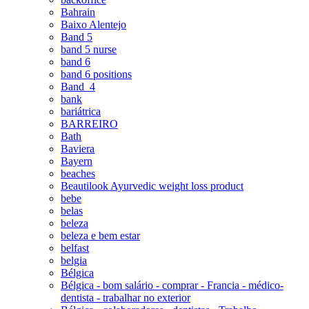
Bahrain
Baixo Alentejo
Band 5
band 5 nurse
band 6
band 6 positions
Band_4
bank
bariátrica
BARREIRO
Bath
Baviera
Bayern
beaches
Beautilook Ayurvedic weight loss product
bebe
belas
beleza
beleza e bem estar
belfast
belgia
Bélgica
Bélgica - bom salário - comprar - Francia - médico-
dentista - trabalhar no exterior