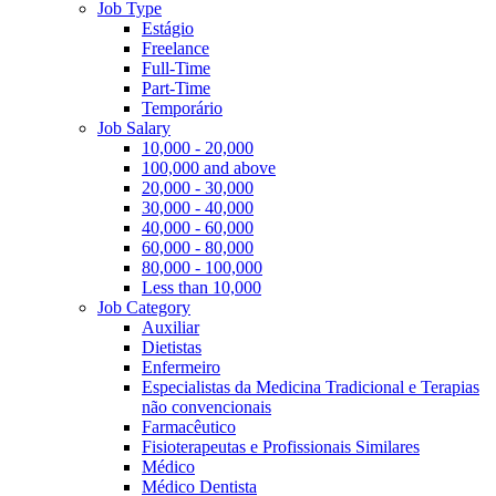
Job Type
Estágio
Freelance
Full-Time
Part-Time
Temporário
Job Salary
10,000 - 20,000
100,000 and above
20,000 - 30,000
30,000 - 40,000
40,000 - 60,000
60,000 - 80,000
80,000 - 100,000
Less than 10,000
Job Category
Auxiliar
Dietistas
Enfermeiro
Especialistas da Medicina Tradicional e Terapias
não convencionais
Farmacêutico
Fisioterapeutas e Profissionais Similares
Médico
Médico Dentista