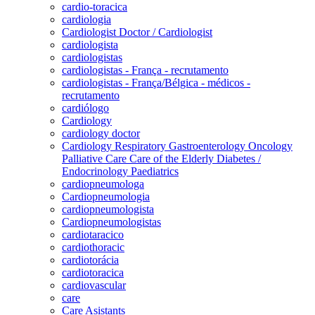
cardio-toracica
cardiologia
Cardiologist Doctor / Cardiologist
cardiologista
cardiologistas
cardiologistas - França - recrutamento
cardiologistas - França/Bélgica - médicos -
recrutamento
cardiólogo
Cardiology
cardiology doctor
Cardiology Respiratory Gastroenterology Oncology
Palliative Care Care of the Elderly Diabetes /
Endocrinology Paediatrics
cardiopneumologa
Cardiopneumologia
cardiopneumologista
Cardiopneumologistas
cardiotaracico
cardiothoracic
cardiotorácia
cardiotoracica
cardiovascular
care
Care Asistants