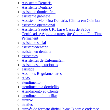
Assistente Dentária
Assistente Dentário
assistente domiciliário
assistente gabinete
Assistente Medicina Dentária; Clínica em Coimbra
assistente operacional
Assistente Saúde UK; Lar e Casas de Saúde
Certificadas; Apoio na transição; Contrato Full Time
Permanent
assistente social
assistentedentaria
assistenten dentaria
assistentes
Assistentes de Enfermagem
assistentes operacionais
assistida
Assuntos Regulamentares
ASW
atendimento
atendimento a domicílio
Atendimento ao Cliente
atendimento domiciliar
atrative
atrativo
através de formato digital (e-mail) para o endereço