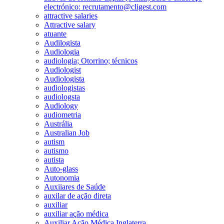
electrónico: recrutamento@cligest.com
attractive salaries
Attractive salary
atuante
Audilogista
Audiologia
audiologia; Otorrino; técnicos
Audiologist
Audiologista
audiologistas
audiologsta
Audiology
audiometria
Austrália
Australian Job
autism
autismo
autista
Auto-glass
Autonomia
Auxiiares de Saúde
auxilar de ação direta
auxiliar
auxiliar ação médica
Auxiliar Ação Médica Inglaterra