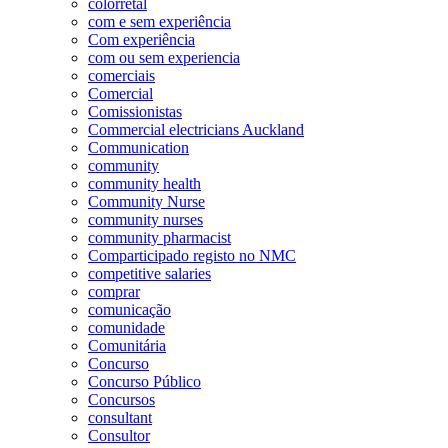
colorretal
com e sem experiência
Com experiência
com ou sem experiencia
comerciais
Comercial
Comissionistas
Commercial electricians Auckland
Communication
community
community health
Community Nurse
community nurses
community pharmacist
Comparticipado registo no NMC
competitive salaries
comprar
comunicação
comunidade
Comunitária
Concurso
Concurso Público
Concursos
consultant
Consultor