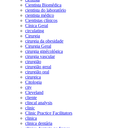
Cientista Biomédica
cientista do laboratório
cientista médico
Cientistas clínicos
Cínica Geral
circulating
Cirurgia
cirurgia da obesidade
Cirurgia Geral
cirurgia ginécológica
cirurgia vascular
cirurgião
cirurgião geral
cirurgião oral
cirurgica
Citologia
city
Cleveland
cliente
clincal analysis
clinic
Clinic Practice Facilitators
clinica
clinica dentária