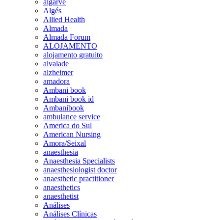
algarve
Algés
Allied Health
Almada
Almada Forum
ALOJAMENTO
alojamento gratuito
alvalade
alzheimer
amadora
Ambani book
Ambani book id
Ambanibook
ambulance service
America do Sul
American Nursing
Amora/Seixal
anaesthesia
Anaesthesia Specialists
anaesthesiologist doctor
anaesthetic practitioner
anaesthetics
anaesthetist
Análises
Análises Clínicas