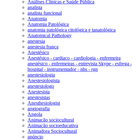
Análises Clinicas e Saúde Pública
analista
analista funcional
Anatomia
Anatomia Patológica
anatomia patológica citológica e tanatológica
Anatomical Pathology
anestesia
anestesia frança
Anestésico
Anestésico - cardiaco - cardiologia - enfermeira
anestésico - enfermeiras - entrevista Skype - esfrega -
hospital - instrumentador - nhs - rgn
anestesiologia
Anestesiologista
anestesiologo
Anestesista
anestesistas
Anesthesiologist
angiografia
Angola
Animação sociocultural
Animação socioeducativa
Animadora Sociocultural
anúncio