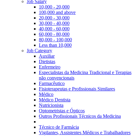
Job Salary
10,000 - 20,000
100,000 and above
20,000 - 30,000
30,000 - 40,000
40,000 - 60,000
60,000 - 80,000
80,000 - 100,000
Less than 10,000
Job Category
Auxiliar
Dietistas
Enfermeiro
Especialistas da Medicina Tradicional e Terapias
não convencionais
Farmacêutico
Fisioterapeutas e Profissionais Similares
Médico
Médico Dentista
Nutricionista
Optometristas e Ópticos
Outros Profissionais Técnicos da Medicina
Técnico de Farmácia
Vigilantes, Assistentes Médicos e Trabalhadores