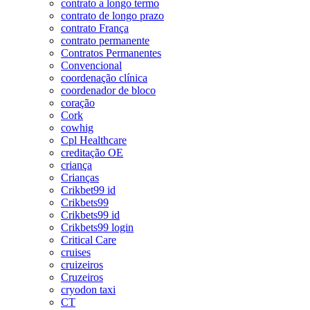
contrato a longo termo
contrato de longo prazo
contrato França
contrato permanente
Contratos Permanentes
Convencional
coordenação clínica
coordenador de bloco
coração
Cork
cowhig
Cpl Healthcare
creditação OE
criança
Crianças
Crikbet99 id
Crikbets99
Crikbets99 id
Crikbets99 login
Critical Care
cruises
cruizeiros
Cruzeiros
cryodon taxi
CT