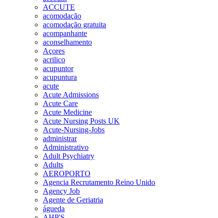
ACCUTE
acomodação
acomodação gratuita
acompanhante
aconselhamento
Açores
acrilico
acupuntor
acupuntura
acute
Acute Admissions
Acute Care
Acute Medicine
Acute Nursing Posts UK
Acute-Nursing-Jobs
administrar
Administrativo
Adult Psychiatry
Adults
AEROPORTO
Agencia Recrutamento Reino Unido
Agency Job
Agente de Geriatria
águeda
AHP'S