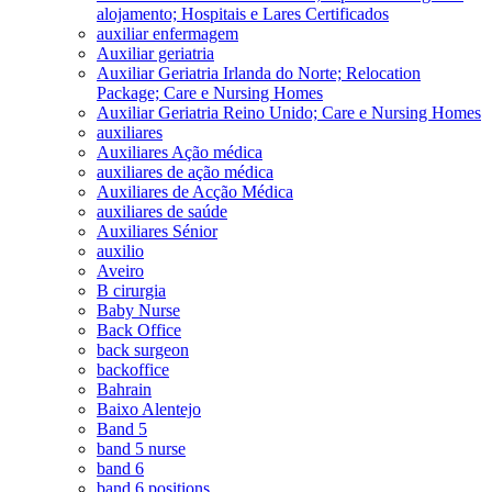
alojamento; Hospitais e Lares Certificados
auxiliar enfermagem
Auxiliar geriatria
Auxiliar Geriatria Irlanda do Norte; Relocation
Package; Care e Nursing Homes
Auxiliar Geriatria Reino Unido; Care e Nursing Homes
auxiliares
Auxiliares Ação médica
auxiliares de ação médica
Auxiliares de Acção Médica
auxiliares de saúde
Auxiliares Sénior
auxilio
Aveiro
B cirurgia
Baby Nurse
Back Office
back surgeon
backoffice
Bahrain
Baixo Alentejo
Band 5
band 5 nurse
band 6
band 6 positions