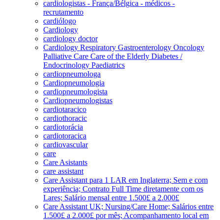
cardiologistas - França/Bélgica - médicos -
recrutamento
cardiólogo
Cardiology
cardiology doctor
Cardiology Respiratory Gastroenterology Oncology
Palliative Care Care of the Elderly Diabetes /
Endocrinology Paediatrics
cardiopneumologa
Cardiopneumologia
cardiopneumologista
Cardiopneumologistas
cardiotaracico
cardiothoracic
cardiotorácia
cardiotoracica
cardiovascular
care
Care Asistants
care assistant
Care Assistant para 1 LAR em Inglaterra; Sem e com
experiência; Contrato Full Time diretamente com os
Lares; Salário mensal entre 1.500£ a 2.000£
Care Assistant UK; Nursing/Care Home; Salários entre
1.500£ a 2.000£ por mês; Acompanhamento local em