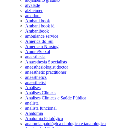
alojamento gratuito
alvalade
alzheimer
amadora
Ambani book
Ambani book id
Ambanibook
ambulance service
America do Sul
American Nursing
Amora/Seixal
anaesthesia
Anaesthesia Specialists
anaesthesiologist doctor
anaesthetic practitioner
anaesthetics
anaesthetist
Análises
Análises Clínicas
Análises Clinicas e Saúde Pública
analista
analista funcional
Anatomia
Anatomia Patológica
anatomia patológica citológica e tanatológica