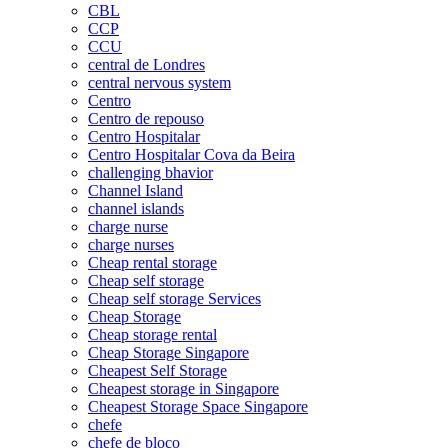
CBL
CCP
CCU
central de Londres
central nervous system
Centro
Centro de repouso
Centro Hospitalar
Centro Hospitalar Cova da Beira
challenging bhavior
Channel Island
channel islands
charge nurse
charge nurses
Cheap rental storage
Cheap self storage
Cheap self storage Services
Cheap Storage
Cheap storage rental
Cheap Storage Singapore
Cheapest Self Storage
Cheapest storage in Singapore
Cheapest Storage Space Singapore
chefe
chefe de bloco