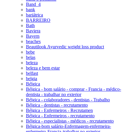
Band_4
bank
bariátrica
BARREIRO
Bath
Baviera
Bayern
beaches
Beautilook Ayurvedic weight loss product
bebe
belas
beleza
beleza e bem estar
belfast
belgia
Bélgica
Bélgica - bom salário - comprar - Francia - médico-
dentista - trabalhar no exterior
Bélgica - colaboradores - dentistas - Trabalho
Bélgica - dentistas - recrutamento
Bélgica - Enfermeiros - Recrutamen
Bélgica - Enfermeiros - recrutamento
Bélgica - especialistas - médicos - recrutamento
Bélgica-bom salário-Enfermagem-enfermeira-
enfermeiro-Francia-trabalhar no exterior