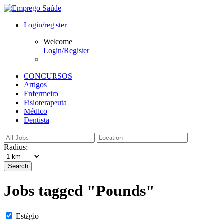
Login/register
Welcome
Login/Register
CONCURSOS
Artigos
Enfermeiro
Fisioterapeuta
Médico
Dentista
Radius:
Search
Jobs tagged "Pounds"
Estágio