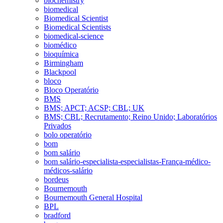
biochemistry
biomedical
Biomedical Scientist
Biomedical Scientists
biomedical-science
biomédico
bioquímica
Birmingham
Blackpool
bloco
Bloco Operatório
BMS
BMS; APCT; ACSP; CBL; UK
BMS; CBL; Recrutamento; Reino Unido; Laboratórios
Privados
bolo operatório
bom
bom salário
bom salário-especialista-especialistas-França-médico-
médicos-salário
bordeus
Bournemouth
Bournemouth General Hospital
BPL
bradford