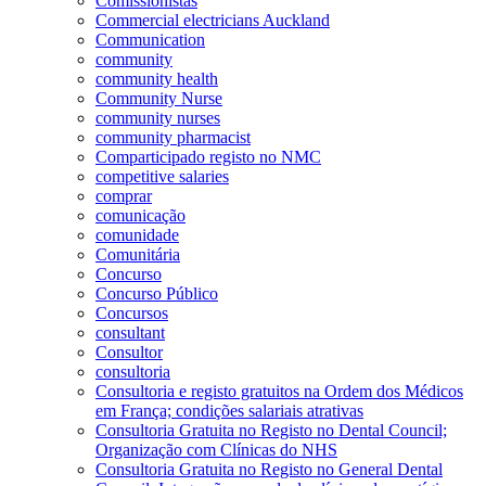
Comissionistas
Commercial electricians Auckland
Communication
community
community health
Community Nurse
community nurses
community pharmacist
Comparticipado registo no NMC
competitive salaries
comprar
comunicação
comunidade
Comunitária
Concurso
Concurso Público
Concursos
consultant
Consultor
consultoria
Consultoria e registo gratuitos na Ordem dos Médicos
em França; condições salariais atrativas
Consultoria Gratuita no Registo no Dental Council;
Organização com Clínicas do NHS
Consultoria Gratuita no Registo no General Dental