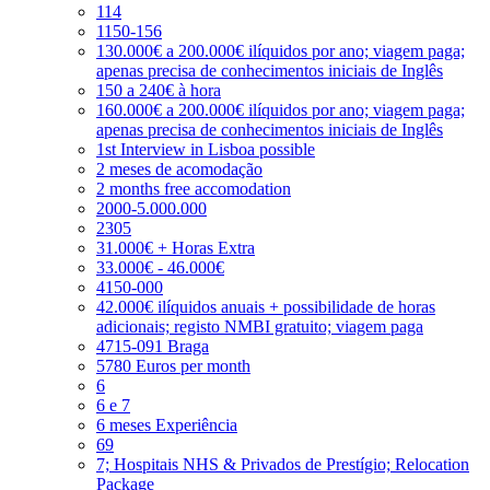
114
1150-156
130.000€ a 200.000€ ilíquidos por ano; viagem paga;
apenas precisa de conhecimentos iniciais de Inglês
150 a 240€ à hora
160.000€ a 200.000€ ilíquidos por ano; viagem paga;
apenas precisa de conhecimentos iniciais de Inglês
1st Interview in Lisboa possible
2 meses de acomodação
2 months free accomodation
2000-5.000.000
2305
31.000€ + Horas Extra
33.000€ - 46.000€
4150-000
42.000€ ilíquidos anuais + possibilidade de horas
adicionais; registo NMBI gratuito; viagem paga
4715-091 Braga
5780 Euros per month
6
6 e 7
6 meses Experiência
69
7; Hospitais NHS & Privados de Prestígio; Relocation
Package