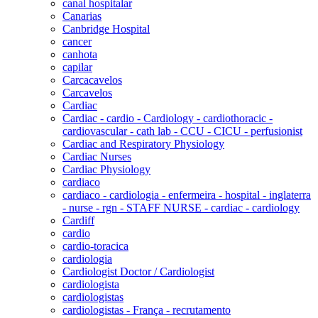
canal hospitalar
Canarias
Canbridge Hospital
cancer
canhota
capilar
Carcacavelos
Carcavelos
Cardiac
Cardiac - cardio - Cardiology - cardiothoracic -
cardiovascular - cath lab - CCU - CICU - perfusionist
Cardiac and Respiratory Physiology
Cardiac Nurses
Cardiac Physiology
cardiaco
cardiaco - cardiologia - enfermeira - hospital - inglaterra
- nurse - rgn - STAFF NURSE - cardiac - cardiology
Cardiff
cardio
cardio-toracica
cardiologia
Cardiologist Doctor / Cardiologist
cardiologista
cardiologistas
cardiologistas - França - recrutamento