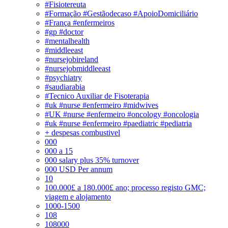
#Fisiotereuta
#Formação #Gestãodecaso #ApoioDomiciliário
#França #enfermeiros
#gp #doctor
#mentalhealth
#middleeast
#nursejobireland
#nursejobmiddleeast
#psychiatry
#saudiarabia
#Tecnico Auxiliar de Fisoterapia
#uk #nurse #enfermeiro #midwives
#UK #nurse #enfermeiro #oncology #oncologia
#uk #nurse #enfermeiro #paediatric #pediatria
+ despesas combustivel
000
000 a 15
000 salary plus 35% turnover
000 USD Per annum
10
100.000£ a 180.000£ ano; processo registo GMC;
viagem e alojamento
1000-1500
108
108000