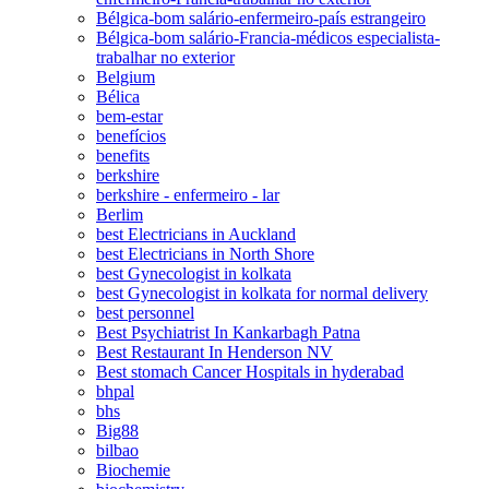
Bélgica-bom salário-enfermeiro-país estrangeiro
Bélgica-bom salário-Francia-médicos especialista-
trabalhar no exterior
Belgium
Bélica
bem-estar
benefícios
benefits
berkshire
berkshire - enfermeiro - lar
Berlim
best Electricians in Auckland
best Electricians in North Shore
best Gynecologist in kolkata
best Gynecologist in kolkata for normal delivery
best personnel
Best Psychiatrist In Kankarbagh Patna
Best Restaurant In Henderson NV
Best stomach Cancer Hospitals in hyderabad
bhpal
bhs
Big88
bilbao
Biochemie