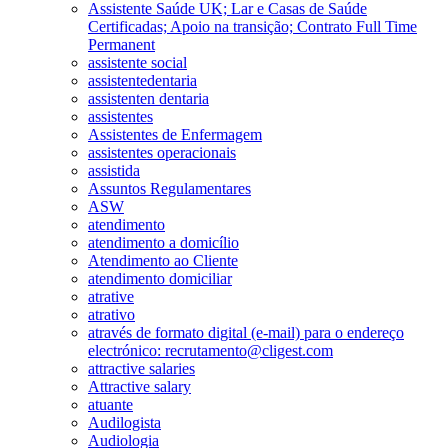
Assistente Saúde UK; Lar e Casas de Saúde
Certificadas; Apoio na transição; Contrato Full Time
Permanent
assistente social
assistentedentaria
assistenten dentaria
assistentes
Assistentes de Enfermagem
assistentes operacionais
assistida
Assuntos Regulamentares
ASW
atendimento
atendimento a domicílio
Atendimento ao Cliente
atendimento domiciliar
atrative
atrativo
através de formato digital (e-mail) para o endereço
electrónico: recrutamento@cligest.com
attractive salaries
Attractive salary
atuante
Audilogista
Audiologia