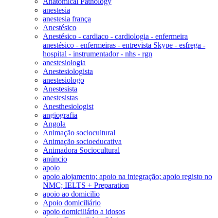
Anatomical Pathology
anestesia
anestesia frança
Anestésico
Anestésico - cardiaco - cardiologia - enfermeira
anestésico - enfermeiras - entrevista Skype - esfrega -
hospital - instrumentador - nhs - rgn
anestesiologia
Anestesiologista
anestesiologo
Anestesista
anestesistas
Anesthesiologist
angiografia
Angola
Animação sociocultural
Animação socioeducativa
Animadora Sociocultural
anúncio
apoio
apoio alojamento; apoio na integração; apoio registo no
NMC; IELTS + Preparation
apoio ao domicilio
Apoio domiciliário
apoio domiciliário a idosos