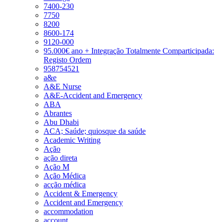
7400-230
7750
8200
8600-174
9120-000
95.000€ ano + Integração Totalmente Comparticipada:
Registo Ordem
958754521
a&e
A&E Nurse
A&E-Accident and Emergency
ABA
Abrantes
Abu Dhabi
ACA; Saúde; quiosque da saúde
Academic Writing
Ação
ação direta
Ação M
Ação Médica
acção médica
Accident & Emergency
Accident and Emergency
accommodation
account