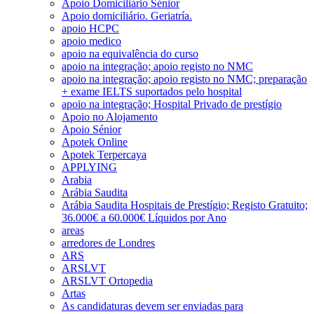
Apoio Domiciliário Sénior
Apoio domiciliário. Geriatría.
apoio HCPC
apoio medico
apoio na equivalência do curso
apoio na integração; apoio registo no NMC
apoio na integração; apoio registo no NMC; preparação
+ exame IELTS suportados pelo hospital
apoio na integração; Hospital Privado de prestígio
Apoio no Alojamento
Apoio Sénior
Apotek Online
Apotek Terpercaya
APPLYING
Arabia
Arábia Saudita
Arábia Saudita Hospitais de Prestígio; Registo Gratuito;
36.000€ a 60.000€ Líquidos por Ano
areas
arredores de Londres
ARS
ARSLVT
ARSLVT Ortopedia
Artas
As candidaturas devem ser enviadas para