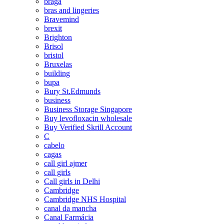
braga
bras and lingeries
Bravemind
brexit
Brighton
Brisol
bristol
Bruxelas
building
bupa
Bury St.Edmunds
business
Business Storage Singapore
Buy levofloxacin wholesale
Buy Verified Skrill Account
C
cabelo
cagas
call girl ajmer
call girls
Call girls in Delhi
Cambridge
Cambridge NHS Hospital
canal da mancha
Canal Farmácia