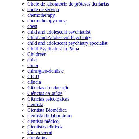
Chefe de laboratório de próteses dentárias
chefe de serviço
chemotherapy
chemotherapy nurse
chest
child and adolescent psychiatrist
Child and Adolescent Psychiatry
child and adolescent psychiatry specialist
Child Psychiatrist In Patna
Childreen
chile
china
chirurgien-dentiste
CICU
ciência
Ciências da educação
Ciências da saúde
Ciências psicológicas
cientista
Cientista Biomédica
cientista do laboratório
cientista médico
Cientistas clínicos
Cínica Geral
circulating