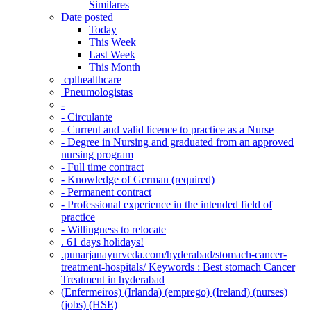
Similares
Date posted
Today
This Week
Last Week
This Month
‎ cplhealthcare‬
Pneumologistas
-
- Circulante
- Current and valid licence to practice as a Nurse
- Degree in Nursing and graduated from an approved
nursing program
- Full time contract
- Knowledge of German (required)
- Permanent contract
- Professional experience in the intended field of
practice
- Willingness to relocate
. 61 days holidays!
.punarjanayurveda.com/hyderabad/stomach-cancer-
treatment-hospitals/ Keywords : Best stomach Cancer
Treatment in hyderabad
(Enfermeiros) (Irlanda) (emprego) (Ireland) (nurses)
(jobs) (HSE)