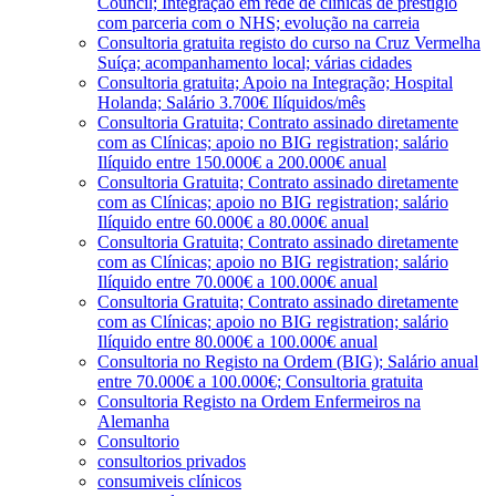
Council; Integração em rede de clínicas de prestígio
com parceria com o NHS; evolução na carreia
Consultoria gratuita registo do curso na Cruz Vermelha
Suíça; acompanhamento local; várias cidades
Consultoria gratuita; Apoio na Integração; Hospital
Holanda; Salário 3.700€ Ilíquidos/mês
Consultoria Gratuita; Contrato assinado diretamente
com as Clínicas; apoio no BIG registration; salário
Ilíquido entre 150.000€ a 200.000€ anual
Consultoria Gratuita; Contrato assinado diretamente
com as Clínicas; apoio no BIG registration; salário
Ilíquido entre 60.000€ a 80.000€ anual
Consultoria Gratuita; Contrato assinado diretamente
com as Clínicas; apoio no BIG registration; salário
Ilíquido entre 70.000€ a 100.000€ anual
Consultoria Gratuita; Contrato assinado diretamente
com as Clínicas; apoio no BIG registration; salário
Ilíquido entre 80.000€ a 100.000€ anual
Consultoria no Registo na Ordem (BIG); Salário anual
entre 70.000€ a 100.000€; Consultoria gratuita
Consultoria Registo na Ordem Enfermeiros na
Alemanha
Consultorio
consultorios privados
consumiveis clínicos