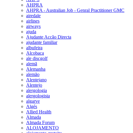
AHPRA
AHPRA - Australian Job - Genral Practitioner GMC
airedale
airlines
airways
ajuda
Ajudante Acção Directa
ajudante familiar
albufeira
Alcobaça
ale discgolf
alemã
Alemanha
alemão
Alentejano
Alentejo
alergologia
alergologista
algarve
Algés
Allied Health
Almada
Almada Forum
ALOJAMENTO