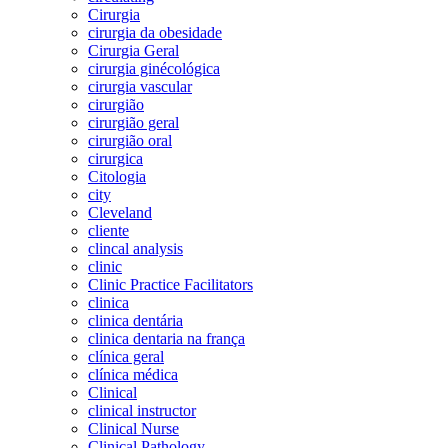
Cirurgia
cirurgia da obesidade
Cirurgia Geral
cirurgia ginécológica
cirurgia vascular
cirurgião
cirurgião geral
cirurgião oral
cirurgica
Citologia
city
Cleveland
cliente
clincal analysis
clinic
Clinic Practice Facilitators
clinica
clinica dentária
clinica dentaria na frança
clínica geral
clínica médica
Clinical
clinical instructor
Clinical Nurse
Clinical Pathology