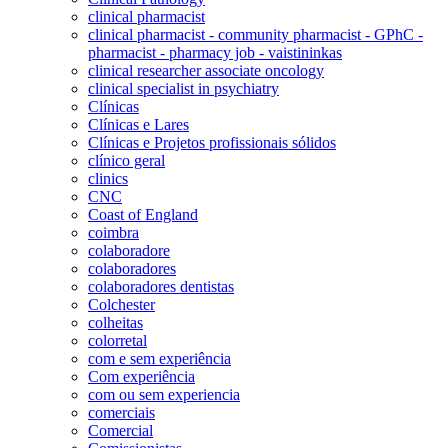
clinical pharmacist
clinical pharmacist - community pharmacist - GPhC -
pharmacist - pharmacy job - vaistininkas
clinical researcher associate oncology
clinical specialist in psychiatry
Clínicas
Clínicas e Lares
Clínicas e Projetos profissionais sólidos
clínico geral
clinics
CNC
Coast of England
coimbra
colaboradore
colaboradores
colaboradores dentistas
Colchester
colheitas
colorretal
com e sem experiência
Com experiência
com ou sem experiencia
comerciais
Comercial