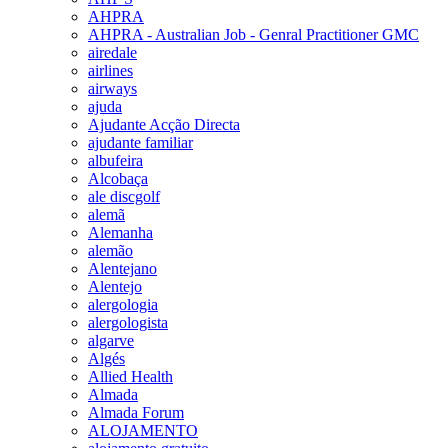
AHPRA
AHPRA - Australian Job - Genral Practitioner GMC
airedale
airlines
airways
ajuda
Ajudante Acção Directa
ajudante familiar
albufeira
Alcobaça
ale discgolf
alemã
Alemanha
alemão
Alentejano
Alentejo
alergologia
alergologista
algarve
Algés
Allied Health
Almada
Almada Forum
ALOJAMENTO