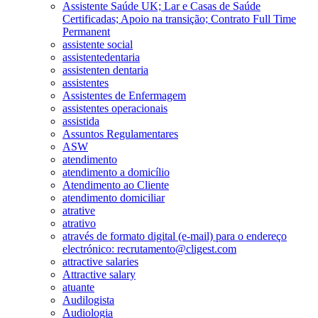
Assistente Saúde UK; Lar e Casas de Saúde
Certificadas; Apoio na transição; Contrato Full Time
Permanent
assistente social
assistentedentaria
assistenten dentaria
assistentes
Assistentes de Enfermagem
assistentes operacionais
assistida
Assuntos Regulamentares
ASW
atendimento
atendimento a domicílio
Atendimento ao Cliente
atendimento domiciliar
atrative
atrativo
através de formato digital (e-mail) para o endereço
electrónico: recrutamento@cligest.com
attractive salaries
Attractive salary
atuante
Audilogista
Audiologia