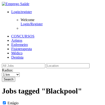
Login/register
Welcome
Login/Register
CONCURSOS
Artigos
Enfermeiro
Fisioterapeuta
Médico
Dentista
Radius:
Search
Jobs tagged "Blackpool"
Estágio