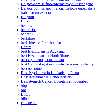
Bélgica-bom salário-enfermeiro-país estrangeiro
Bélgica-bom salário-Francia-médicos especialista-
trabalhar no exterior
Belgium
Bélica
bem-estar
benefícios
benefits
berkshire
berkshire - enfermeiro - lar
Berlim
best Electricians in Auckland
best Electricians in North Shore
best Gynecologist in kolkata
best Gynecologist in kolkata for normal delivery
best personnel
Best Psychiatrist In Kankarbagh Patna
Best Restaurant In Henderson NV
Best stomach Cancer Hospitals in hyderabad
bhpal
bhs
Big88
bilbao
Biochemie