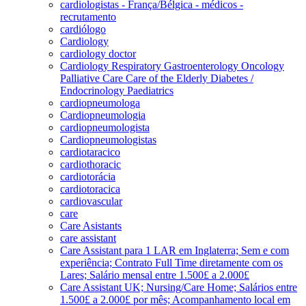
cardiologistas - França/Bélgica - médicos -
recrutamento
cardiólogo
Cardiology
cardiology doctor
Cardiology Respiratory Gastroenterology Oncology
Palliative Care Care of the Elderly Diabetes /
Endocrinology Paediatrics
cardiopneumologa
Cardiopneumologia
cardiopneumologista
Cardiopneumologistas
cardiotaracico
cardiothoracic
cardiotorácia
cardiotoracica
cardiovascular
care
Care Asistants
care assistant
Care Assistant para 1 LAR em Inglaterra; Sem e com
experiência; Contrato Full Time diretamente com os
Lares; Salário mensal entre 1.500£ a 2.000£
Care Assistant UK; Nursing/Care Home; Salários entre
1.500£ a 2.000£ por mês; Acompanhamento local em