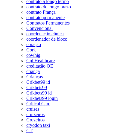
contrato a longo termo
contrato de longo prazo
contrato França
contrato permanente
Contratos Permanentes
Convencional
coordenação clínica
coordenador de bloco
coração
Cork
cowhig
Cpl Healthcare
creditação OE
criança
Crianças
Crikbet99 id
Crikbets99
Crikbets99 id
Crikbets99 login
Critical Care
cruises
cruizeiros
Cruzeiros
cryodon taxi
CT