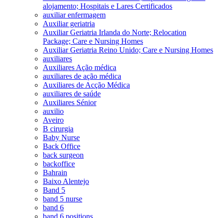
alojamento; Hospitais e Lares Certificados
auxiliar enfermagem
Auxiliar geriatria
Auxiliar Geriatria Irlanda do Norte; Relocation
Package; Care e Nursing Homes
Auxiliar Geriatria Reino Unido; Care e Nursing Homes
auxiliares
Auxiliares Ação médica
auxiliares de ação médica
Auxiliares de Acção Médica
auxiliares de saúde
Auxiliares Sénior
auxilio
Aveiro
B cirurgia
Baby Nurse
Back Office
back surgeon
backoffice
Bahrain
Baixo Alentejo
Band 5
band 5 nurse
band 6
band 6 positions