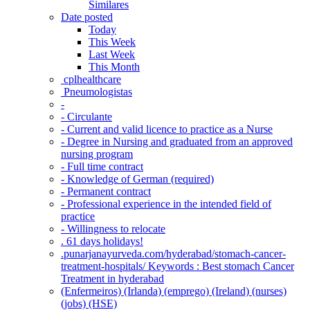
Similares
Date posted
Today
This Week
Last Week
This Month
‎ cplhealthcare‬
Pneumologistas
-
- Circulante
- Current and valid licence to practice as a Nurse
- Degree in Nursing and graduated from an approved
nursing program
- Full time contract
- Knowledge of German (required)
- Permanent contract
- Professional experience in the intended field of
practice
- Willingness to relocate
. 61 days holidays!
.punarjanayurveda.com/hyderabad/stomach-cancer-
treatment-hospitals/ Keywords : Best stomach Cancer
Treatment in hyderabad
(Enfermeiros) (Irlanda) (emprego) (Ireland) (nurses)
(jobs) (HSE)