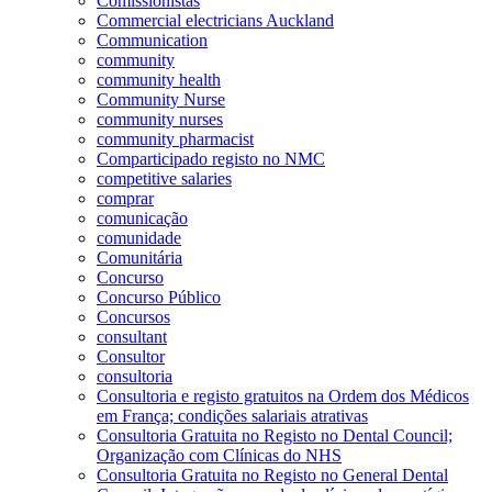
Comissionistas
Commercial electricians Auckland
Communication
community
community health
Community Nurse
community nurses
community pharmacist
Comparticipado registo no NMC
competitive salaries
comprar
comunicação
comunidade
Comunitária
Concurso
Concurso Público
Concursos
consultant
Consultor
consultoria
Consultoria e registo gratuitos na Ordem dos Médicos
em França; condições salariais atrativas
Consultoria Gratuita no Registo no Dental Council;
Organização com Clínicas do NHS
Consultoria Gratuita no Registo no General Dental