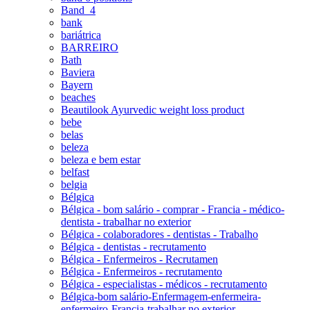
Band_4
bank
bariátrica
BARREIRO
Bath
Baviera
Bayern
beaches
Beautilook Ayurvedic weight loss product
bebe
belas
beleza
beleza e bem estar
belfast
belgia
Bélgica
Bélgica - bom salário - comprar - Francia - médico-
dentista - trabalhar no exterior
Bélgica - colaboradores - dentistas - Trabalho
Bélgica - dentistas - recrutamento
Bélgica - Enfermeiros - Recrutamen
Bélgica - Enfermeiros - recrutamento
Bélgica - especialistas - médicos - recrutamento
Bélgica-bom salário-Enfermagem-enfermeira-
enfermeiro-Francia-trabalhar no exterior