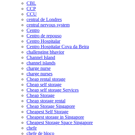
CBL
CCP
CCU
central de Londres
central nervous system
Centro
Centro de repouso
Centro Hospitalar
Centro Hospitalar Cova da Beira
challenging bhavior
Channel Island
channel islands
charge nurse
charge nurses
Cheap rental storage
Cheap self storage
Cheap self storage Services
Cheap Storage
Cheap storage rental
Cheap Storage Singapore
Cheapest Self Storage
Cheapest storage in Singapore
Cheapest Storage Space Singapore
chefe
chefe de bloco