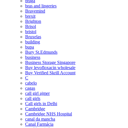
braga
bras and lingeries
Bravemind
brexit
Brighton
Brisol
bristol
Bruxelas
building
bupa
Bury St.Edmunds
business
Business Storage Singapore
Buy levofloxacin wholesale
Buy Verified Skrill Account
C
cabelo
cagas
call girl ajmer
call girls
Call girls in Delhi
Cambridge
Cambridge NHS Hospital
canal da mancha
Canal Farmácia