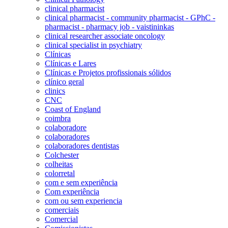
clinical pharmacist
clinical pharmacist - community pharmacist - GPhC -
pharmacist - pharmacy job - vaistininkas
clinical researcher associate oncology
clinical specialist in psychiatry
Clínicas
Clínicas e Lares
Clínicas e Projetos profissionais sólidos
clínico geral
clinics
CNC
Coast of England
coimbra
colaboradore
colaboradores
colaboradores dentistas
Colchester
colheitas
colorretal
com e sem experiência
Com experiência
com ou sem experiencia
comerciais
Comercial