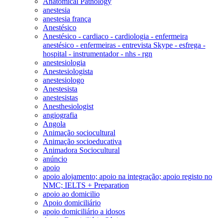
Anatomical Pathology
anestesia
anestesia frança
Anestésico
Anestésico - cardiaco - cardiologia - enfermeira
anestésico - enfermeiras - entrevista Skype - esfrega -
hospital - instrumentador - nhs - rgn
anestesiologia
Anestesiologista
anestesiologo
Anestesista
anestesistas
Anesthesiologist
angiografia
Angola
Animação sociocultural
Animação socioeducativa
Animadora Sociocultural
anúncio
apoio
apoio alojamento; apoio na integração; apoio registo no
NMC; IELTS + Preparation
apoio ao domicilio
Apoio domiciliário
apoio domiciliário a idosos