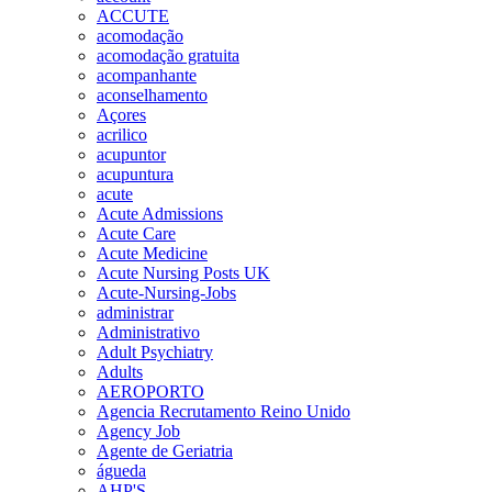
ACCUTE
acomodação
acomodação gratuita
acompanhante
aconselhamento
Açores
acrilico
acupuntor
acupuntura
acute
Acute Admissions
Acute Care
Acute Medicine
Acute Nursing Posts UK
Acute-Nursing-Jobs
administrar
Administrativo
Adult Psychiatry
Adults
AEROPORTO
Agencia Recrutamento Reino Unido
Agency Job
Agente de Geriatria
águeda
AHP'S