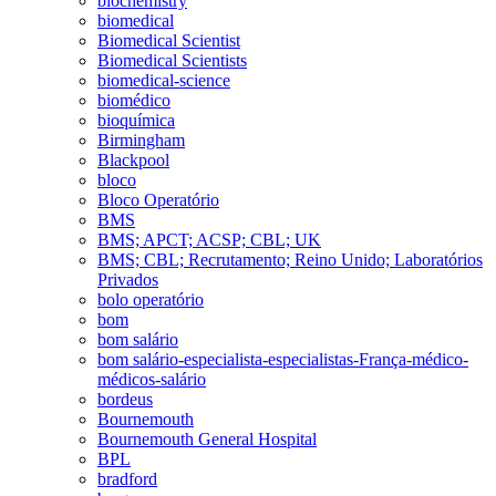
biochemistry
biomedical
Biomedical Scientist
Biomedical Scientists
biomedical-science
biomédico
bioquímica
Birmingham
Blackpool
bloco
Bloco Operatório
BMS
BMS; APCT; ACSP; CBL; UK
BMS; CBL; Recrutamento; Reino Unido; Laboratórios
Privados
bolo operatório
bom
bom salário
bom salário-especialista-especialistas-França-médico-
médicos-salário
bordeus
Bournemouth
Bournemouth General Hospital
BPL
bradford