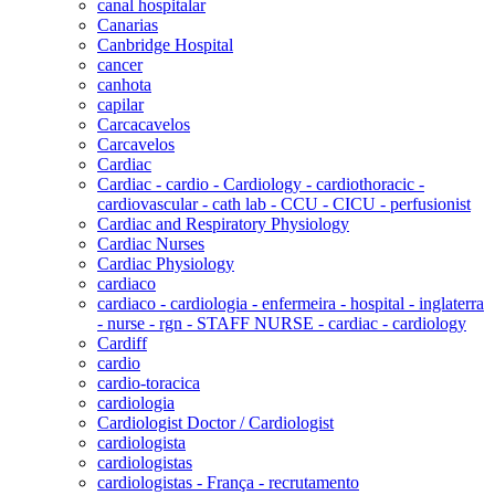
canal hospitalar
Canarias
Canbridge Hospital
cancer
canhota
capilar
Carcacavelos
Carcavelos
Cardiac
Cardiac - cardio - Cardiology - cardiothoracic -
cardiovascular - cath lab - CCU - CICU - perfusionist
Cardiac and Respiratory Physiology
Cardiac Nurses
Cardiac Physiology
cardiaco
cardiaco - cardiologia - enfermeira - hospital - inglaterra
- nurse - rgn - STAFF NURSE - cardiac - cardiology
Cardiff
cardio
cardio-toracica
cardiologia
Cardiologist Doctor / Cardiologist
cardiologista
cardiologistas
cardiologistas - França - recrutamento