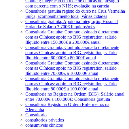
Council; Integração em rede de clínicas de prestígio
com parceria com o NHS; evolução na carreia
Consultoria gratuita registo do curso na Cruz Vermelha
Suíça; acompanhamento local; várias cidades
Consultoria gratuita; Apoio na Integração; Hospital
Holanda; Salário 3.700€ Ilíquidos/mês
Consultoria Gratuita; Contrato assinado diretamente
com as Clínicas; apoio no BIG registration; salário
Ilíquido entre 150.000€ a 200.000€ anual
Consultoria Gratuita; Contrato assinado diretamente
com as Clínicas; apoio no BIG registration; salário
Ilíquido entre 60.000€ a 80.000€ anual
Consultoria Gratuita; Contrato assinado diretamente
com as Clínicas; apoio no BIG registration; salário
Ilíquido entre 70.000€ a 100.000€ anual
Consultoria Gratuita; Contrato assinado diretamente
com as Clínicas; apoio no BIG registration; salário
Ilíquido entre 80.000€ a 100.000€ anual
Consultoria no Registo na Ordem (BIG); Salário anual
entre 70.000€ a 100.000€; Consultoria gratuita
Consultoria Registo na Ordem Enfermeiros na
Alemanha
Consultorio
consultorios privados
consumiveis clínicos