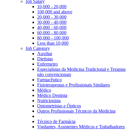
Job Salary
10,000 - 20,000
100,000 and above
20,000 - 30,000
30,000 - 40,000
40,000 - 60,000
60,000 - 80,000
80,000 - 100,000
Less than 10,000
Job Category
Auxiliar
Dietistas
Enfermeiro
Especialistas da Medicina Tradicional e Terapias
não convencionais
Farmacêutico
Fisioterapeutas e Profissionais Similares
Médico
Médico Dentista
Nutricionista
Optometristas e Ópticos
Outros Profissionais Técnicos da Medicina
Técnico de Farmácia
Vigilantes, Assistentes Médicos e Trabalhadores