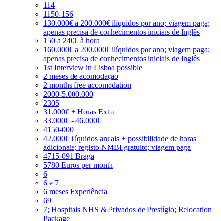
114
1150-156
130.000€ a 200.000€ ilíquidos por ano; viagem paga;
apenas precisa de conhecimentos iniciais de Inglês
150 a 240€ à hora
160.000€ a 200.000€ ilíquidos por ano; viagem paga;
apenas precisa de conhecimentos iniciais de Inglês
1st Interview in Lisboa possible
2 meses de acomodação
2 months free accomodation
2000-5.000.000
2305
31.000€ + Horas Extra
33.000€ - 46.000€
4150-000
42.000€ ilíquidos anuais + possibilidade de horas
adicionais; registo NMBI gratuito; viagem paga
4715-091 Braga
5780 Euros per month
6
6 e 7
6 meses Experiência
69
7; Hospitais NHS & Privados de Prestígio; Relocation
Package