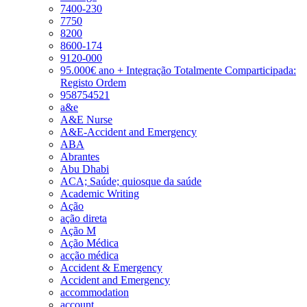
7400-230
7750
8200
8600-174
9120-000
95.000€ ano + Integração Totalmente Comparticipada:
Registo Ordem
958754521
a&e
A&E Nurse
A&E-Accident and Emergency
ABA
Abrantes
Abu Dhabi
ACA; Saúde; quiosque da saúde
Academic Writing
Ação
ação direta
Ação M
Ação Médica
acção médica
Accident & Emergency
Accident and Emergency
accommodation
account