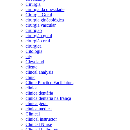
Cirurgia
cirurgia da obesidade
Cirurgia Geral
cirurgia ginécológica
cirurgia vascular
cirurgião
cirurgião geral
cirurgião oral
cirurgica
Citologia
city
Cleveland
cliente
clincal analysis
clinic
Clinic Practice Facilitators
clinica
clinica dentária
clinica dentaria na frança
clínica geral
clínica médica
Clinical
clinical instructor
Clinical Nurse
Clinical Pathology