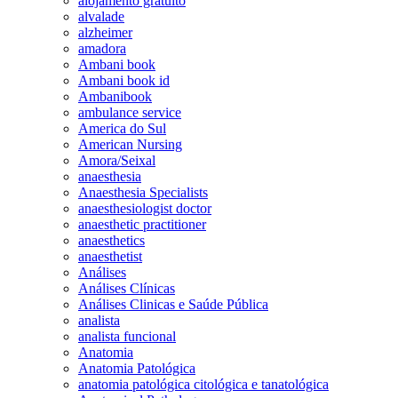
alojamento gratuito
alvalade
alzheimer
amadora
Ambani book
Ambani book id
Ambanibook
ambulance service
America do Sul
American Nursing
Amora/Seixal
anaesthesia
Anaesthesia Specialists
anaesthesiologist doctor
anaesthetic practitioner
anaesthetics
anaesthetist
Análises
Análises Clínicas
Análises Clinicas e Saúde Pública
analista
analista funcional
Anatomia
Anatomia Patológica
anatomia patológica citológica e tanatológica