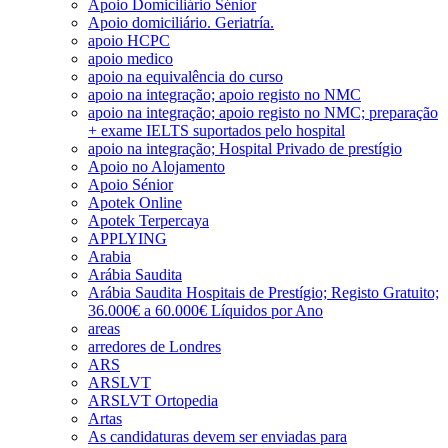
Apoio Domiciliário Sénior
Apoio domiciliário. Geriatría.
apoio HCPC
apoio medico
apoio na equivalência do curso
apoio na integração; apoio registo no NMC
apoio na integração; apoio registo no NMC; preparação
+ exame IELTS suportados pelo hospital
apoio na integração; Hospital Privado de prestígio
Apoio no Alojamento
Apoio Sénior
Apotek Online
Apotek Terpercaya
APPLYING
Arabia
Arábia Saudita
Arábia Saudita Hospitais de Prestígio; Registo Gratuito;
36.000€ a 60.000€ Líquidos por Ano
areas
arredores de Londres
ARS
ARSLVT
ARSLVT Ortopedia
Artas
As candidaturas devem ser enviadas para