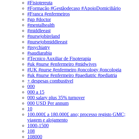
#Fisiotereuta
#Formação #Gestãodecaso #ApoioDomiciliário
#França #enfermeiros
#gp #doctor
#mentalhealth
#middleeast
#nursejobireland
#nursejobmiddleeast
#psychiatry
#saudiarabia
#Tecnico Auxiliar de Fisoterapia
#uk #nurse #enfermeiro #midwives
#UK #nurse #enfermeiro #oncology #oncologia
#uk #nurse #enfermeiro #paediatric #pediatria
+ despesas combustivel
000
000 a 15
000 salary plus 35% turnover
000 USD Per annum
10
100.000£ a 180.000£ ano; processo registo GMC;
viagem e alojamento
1000-1500
108
108000