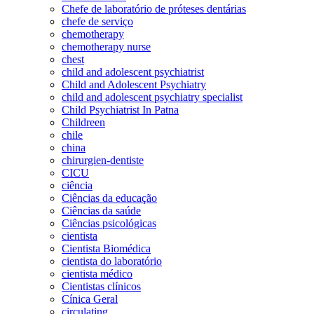
Chefe de laboratório de próteses dentárias
chefe de serviço
chemotherapy
chemotherapy nurse
chest
child and adolescent psychiatrist
Child and Adolescent Psychiatry
child and adolescent psychiatry specialist
Child Psychiatrist In Patna
Childreen
chile
china
chirurgien-dentiste
CICU
ciência
Ciências da educação
Ciências da saúde
Ciências psicológicas
cientista
Cientista Biomédica
cientista do laboratório
cientista médico
Cientistas clínicos
Cínica Geral
circulating